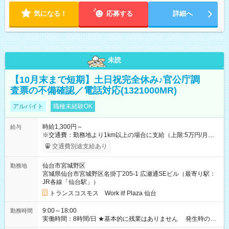
気になる！
応募する
詳細へ
未読
【10月末まで短期】土日祝完全休み♪官公庁調
査票の不備確認／電話対応(1321000MR)
アルバイト
職種未経験OK
時給1,300円～
給与
※交通費：勤務地より1km以上の場合に支給（上限:5万円/月・
2,500円/日） ※残業代：残業発生時は1分単位で支給 ※研修中の
交通費別途支給あり
給与変動なし ＜ 収入例 ＞ ■週5日勤務の場合… 月収22万8,800
円以上可能 ※交通費別途支給 （時給1,300円×8時間×22日） ■週
仙台市宮城野区
勤務地
4日勤務の場合… 月収16万6,400円以上可能 ※交通費別途支給
宮城県仙台市宮城野区名掛丁205-1 広瀬通SEビル（最寄り駅：
（時給1,300円×8時間×16日） 【試用期間】試用期間なし
JR各線「仙台駅」）
トランスコスモス Work it! Plaza 仙台
9:00～18:00
勤務時間
実働時間：8時間/日 ★基本的に残業はありません 発生時の残
業代は1分単位で支給いたします