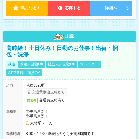
気になる！
応募する
詳細へ
未読
高時給！土日休み！日勤のお仕事！出荷・梱
包・洗浄
派遣
職種未経験OK
社会人未経験OK
ブランクOK
WEB登録・面接OK
時給1520円
給与
交通費別途支給あり
交通費支給有り
交通費
岩手県遠野市
勤務地
岩手県遠野市
素材系メーカー
8:00～17:00 ※表記のうち実働8時間です。
勤務時間