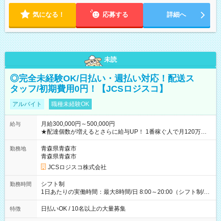
気になる！
応募する
詳細へ
未読
◎完全未経験OK/日払い・週払い対応！配送ス
タッフ/初期費用0円！【JCSロジスコ】
アルバイト
職種未経験OK
月給300,000円～500,000円
給与
★配達個数が増えるとさらに給与UP！ 1番稼ぐ人で月120万ほ
ど！ ・主要都市エリア 月収55万円／週5日稼働 月収65万~112
万円／週6日稼働 ・地方郊外エリア 月収40万円／週5日稼働 月
青森県青森市
勤務地
収40万円~50万円／週6日稼働 ＜モデルイメージ＞ ■月収50万
青森県青森市
円 (27歳男性/江東区在住)※元建築関係 1日150個配達×25日勤務
JCSロジスコ株式会社
(日休み) ■月収80万円(43歳男性/墨田区在住)※元営業 1日200個
配達×25日勤務(月休み) 【試用期間】試用期間なし
シフト制
勤務時間
1日あたりの実働時間：最大8時間/日 8:00～20:00（シフト制/実
働8時間） ※週5日勤務（場所次第では週4も有り） ※配達状況
によって時間外での勤務可能性有り ※案件により多少の前後あ
日払いOK / 10名以上の大量募集
特徴
り ※配達が完了次第、帰社OKです