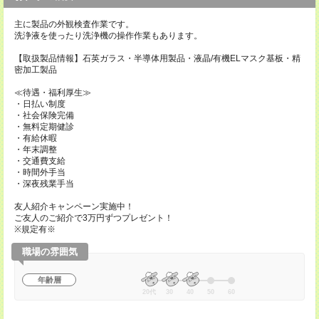
主に製品の外観検査作業です。
洗浄液を使ったり洗浄機の操作作業もあります。
【取扱製品情報】石英ガラス・半導体用製品・液晶/有機ELマスク基板・精
密加工製品
≪待遇・福利厚生≫
・日払い制度
・社会保険完備
・無料定期健診
・有給休暇
・年末調整
・交通費支給
・時間外手当
・深夜残業手当
友人紹介キャンペーン実施中！
ご友人のご紹介で3万円ずつプレゼント！
※規定有※
職場の雰囲気
年齢層
20代
30
40
50
60