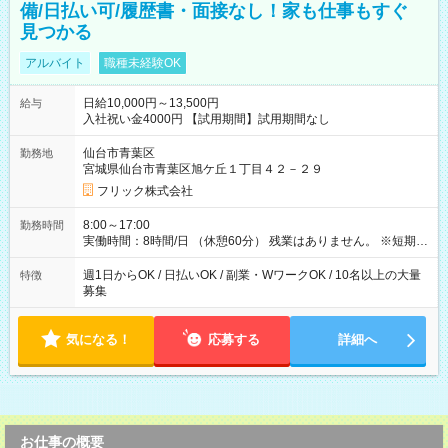
備/日払い可/履歴書・面接なし！家も仕事もすぐ
見つかる
アルバイト
職種未経験OK
日給10,000円～13,500円
給与
入社祝い金4000円 【試用期間】試用期間なし
仙台市青葉区
勤務地
宮城県仙台市青葉区旭ケ丘１丁目４２－２９
フリック株式会社
8:00～17:00
勤務時間
実働時間：8時間/日 （休憩60分） 残業はありません。 ※短期の
募集は行っておりません。予めご了承くださいませ。
週1日からOK / 日払いOK / 副業・WワークOK / 10名以上の大量
特徴
募集
気になる！
応募する
詳細へ
お仕事の概要