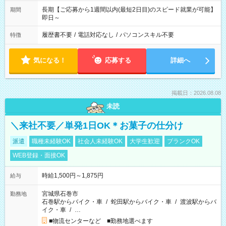
長期【ご応募から1週間以内(最短2日目)のスピード就業が可能】
期間
即日～
履歴書不要
/
電話対応なし
/
パソコンスキル不要
特徴
気になる！
応募する
詳細へ
掲載日：2026.08.08
未読
＼来社不要／単発1日OK＊お菓子の仕分け
派遣
職種未経験OK
社会人未経験OK
大学生歓迎
ブランクOK
WEB登録・面接OK
時給1,500円～1,875円
給与
宮城県石巻市
勤務地
石巻駅からバイク・車
/
蛇田駅からバイク・車
/
渡波駅からバ
イク・車
/
…
■物流センターなど ■勤務地選べます