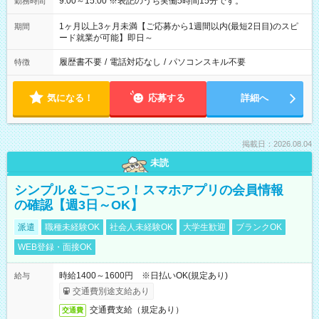
9:00～15:00 ※表記のうち実働5時間15分です。
勤務時間
1ヶ月以上3ヶ月未満【ご応募から1週間以内(最短2日目)のスピ
期間
ード就業が可能】即日～
履歴書不要
/
電話対応なし
/
パソコンスキル不要
特徴
気になる！
応募する
詳細へ
掲載日：2026.08.04
未読
シンプル＆こつこつ！スマホアプリの会員情報
の確認【週3日～OK】
派遣
職種未経験OK
社会人未経験OK
大学生歓迎
ブランクOK
WEB登録・面接OK
時給1400～1600円 ※日払いOK(規定あり)
給与
交通費別途支給あり
交通費支給（規定あり）
交通費