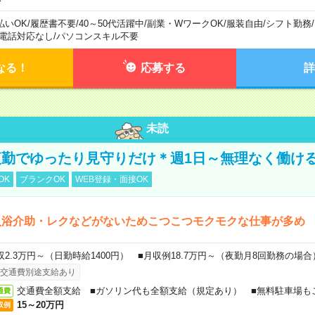
払いOK
/
履歴書不要
/
40～50代活躍中
/
副業・WワークOK
/
服装自由
/
シフト勤務
/
電話対応なし
/
パソコンスキル不要
なる！
応募する
詳
未読
勤でゆったり見守りだけ＊週1日～無理なく働け
OK
ブランクOK
WEB登録・面接OK
入浴介助・レクなどがないためこつこつモクモクな仕事が多め
収2.3万円～（日勤時給1400円） ■月収例18.7万円～（夜勤月8回勤務の場合
交通費別途支給あり
交通費全額支給 ■ガソリン代も全額支給（規定あり） ■無料駐車場も
通費
15～20万円
収例