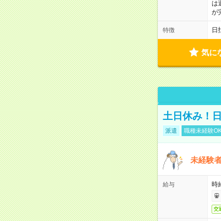
は
が
日
特徴
気に
土日休み！
派遣
職種未経験O
未経験
時給
給与
交