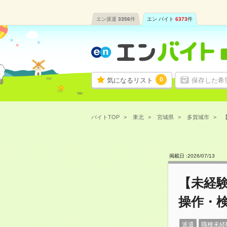
エン派遣
3356
件
エン バイト
6373
件
0
気になるリスト
保存した希
バイトTOP
東北
宮城県
多賀城市
掲載日 :
2026
/
07
/
13
【未経
操作・検
派遣
職種未経