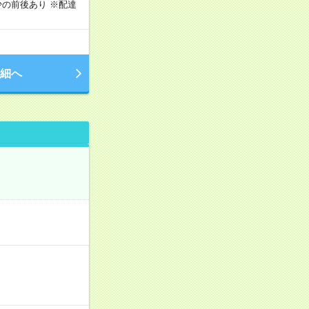
の前後あり ※配達
細へ