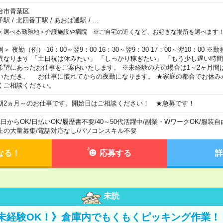
台市青葉区
子駅
/
北四番丁駅
/
あおば通駅
/
…
＜選べる勤務地＞介護施設や病院 ※ご自宅の近くなど、お好きな場所を選べます
例＞ 夜勤（例） 16：00～翌9：00 16：30～翌9：30 17：00～翌10：00
異なります 「土日祝は休みたい」 「しっかり稼ぎたい」 「もう少し遅い時
希望にあったお仕事をご案内いたします。 ※未経験の方の場合は1～2ヶ月間
いただき、 お仕事に慣れてからの夜勤になります。 ★家庭の都合でお休み
くご相談ください。
期2ヵ月～のお仕事です。開始日はご相談ください！ ★急募です！
1日からOK
/
日払いOK
/
履歴書不要
/
40～50代活躍中
/
副業・WワークOK
/
服装自
上の大量募集
/
電話対応なし
/
パソコンスキル不要
なる！
応募する
詳
未読
未経験OK！》倉庫内でもくもくピッキング作業！