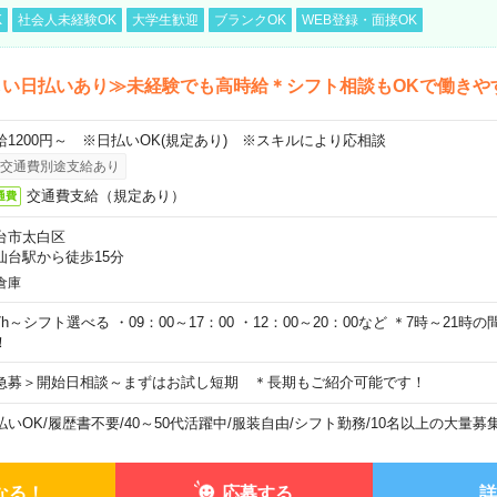
K
社会人未経験OK
大学生歓迎
ブランクOK
WEB登録・面接OK
しい日払いあり≫未経験でも高時給＊シフト相談もOKで働きや
給1200円～ ※日払いOK(規定あり) ※スキルにより応相談
交通費別途支給あり
交通費支給（規定あり）
通費
台市太白区
仙台駅から徒歩15分
倉庫
7h～シフト選べる ・09：00～17：00 ・12：00～20：00など ＊7時～21
！
急募＞開始日相談～まずはお試し短期 ＊長期もご紹介可能です！
払いOK
/
履歴書不要
/
40～50代活躍中
/
服装自由
/
シフト勤務
/
10名以上の大量募
なる！
応募する
詳