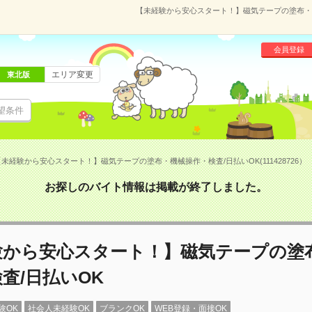
【未経験から安心スタート！】磁気テープの塗布・機械
会員登録
エリア変更
東北版
望条件
【未経験から安心スタート！】磁気テープの塗布・機械操作・検査/日払いOK(111428726）
お探しのバイト情報は掲載が終了しました。
験から安心スタート！】磁気テープの塗
査/日払いOK
験OK
社会人未経験OK
ブランクOK
WEB登録・面接OK