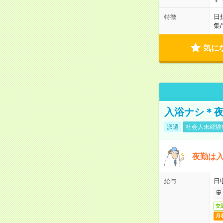
日
特徴
集
/
気に
入浴ナシ＊夜
派遣
社会人未経験
夜勤は
日
給与
交
月