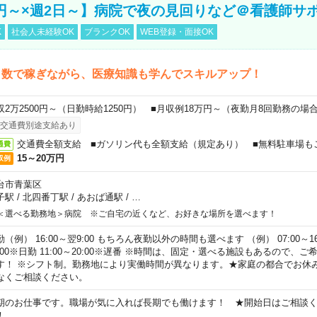
万円～×週2日～】病院で夜の見回りなど＠看護師サ
K
社会人未経験OK
ブランクOK
WEB登録・面接OK
日数で稼ぎながら、医療知識も学んでスキルアップ！
収2万2500円～（日勤時給1250円） ■月収例18万円～（夜勤月8回勤務の場
交通費別途支給あり
交通費全額支給 ■ガソリン代も全額支給（規定あり） ■無料駐車場も
通費
15～20万円
収例
台市青葉区
子駅
/
北四番丁駅
/
あおば通駅
/
…
＜選べる勤務地＞病院 ※ご自宅の近くなど、お好きな場所を選べます！
（例） 16:00～翌9:00 もちろん夜勤以外の時間も選べます （例） 07:00～16:
8:00※日勤 11:00～20:00※遅番 ※時間は、固定・選べる施設もあるので、
す！ ※シフト制。勤務地により実働時間が異なります。★家庭の都合でお休
なくご相談ください。
期のお仕事です。職場が気に入れば長期でも働けます！ ★開始日はご相談
！