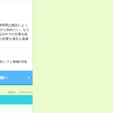
！
 ※勤務時間は施設によっ
間から始めたい」など
は日中での仕事を経
が必要な場合も遠慮
由
/
シフト勤務
/
10名
細へ
掲載日：2026.08.06