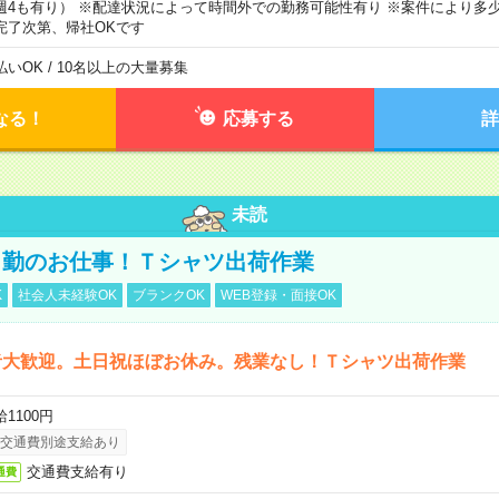
週4も有り） ※配達状況によって時間外での勤務可能性有り ※案件により多少
完了次第、帰社OKです
払いOK / 10名以上の大量募集
なる！
応募する
詳
未読
日勤のお仕事！Ｔシャツ出荷作業
K
社会人未経験OK
ブランクOK
WEB登録・面接OK
者大歓迎。土日祝ほぼお休み。残業なし！Ｔシャツ出荷作業
1100円
交通費別途支給あり
交通費支給有り
通費