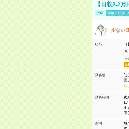
【日収2.2
派遣
職種未経験O
少ない
日
給与
交
月
仙
勤務地
愛
夜勤
勤務時間
1
ま
慮
短
期間
す