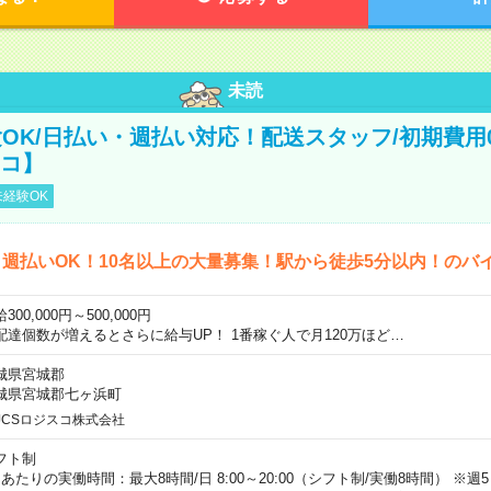
未読
OK/日払い・週払い対応！配送スタッフ/初期費用
スコ】
経験OK
週払いOK！10名以上の大量募集！駅から徒歩5分以内！のバ
300,000円～500,000円
配達個数が増えるとさらに給与UP！ 1番稼ぐ人で月120万ほど…
城県宮城郡
城県宮城郡七ヶ浜町
JCSロジスコ株式会社
フト制
日あたりの実働時間：最大8時間/日 8:00～20:00（シフト制/実働8時間） ※