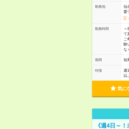
仙
勤務地
愛
＜
勤務時間
て
ご
験
な
短
期間
週
特徴
以
気に
《週4日～！