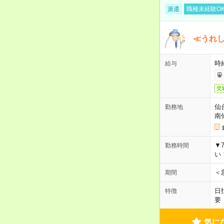
派遣
職種未経験O
≪うれ
時
給与
交
仙
勤務地
南
▼
勤務時間
い
＜
期間
日
特徴
要
気に