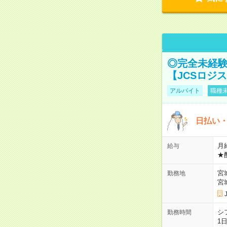
◎完全未経験
【JCSロジ
アルバイト
職種未
日払い・
月給
給与
★
宮
勤務地
宮
シ
勤務時間
1