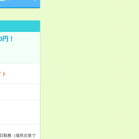
0円！
イト
週5日勤務（場所次第で