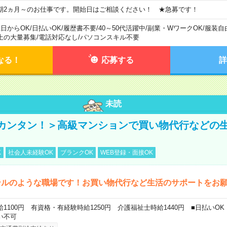
期2ヵ月～のお仕事です。開始日はご相談ください！ ★急募です！
1日からOK
/
日払いOK
/
履歴書不要
/
40～50代活躍中
/
副業・WワークOK
/
服装自
上の大量募集
/
電話対応なし
/
パソコンスキル不要
なる！
応募する
詳
未読
カンタン！＞高級マンションで買い物代行などの
K
社会人未経験OK
ブランクOK
WEB登録・面接OK
テルのような職場です！お買い物代行など生活のサポートをお
給1100円 有資格・有経験時給1250円 介護福祉士時給1440円 ■日払いO
い不可