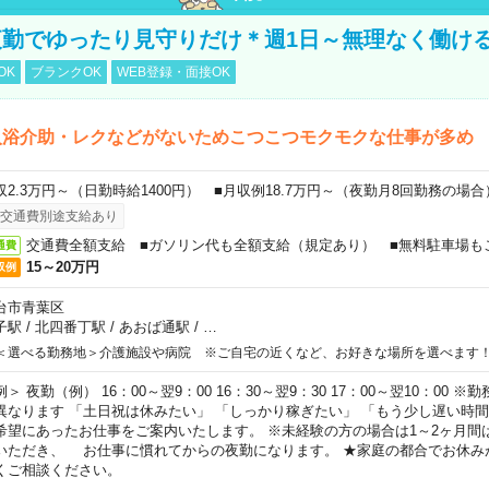
勤でゆったり見守りだけ＊週1日～無理なく働け
OK
ブランクOK
WEB登録・面接OK
入浴介助・レクなどがないためこつこつモクモクな仕事が多め
収2.3万円～（日勤時給1400円） ■月収例18.7万円～（夜勤月8回勤務の場合
交通費別途支給あり
交通費全額支給 ■ガソリン代も全額支給（規定あり） ■無料駐車場も
通費
15～20万円
収例
台市青葉区
子駅
/
北四番丁駅
/
あおば通駅
/
…
＜選べる勤務地＞介護施設や病院 ※ご自宅の近くなど、お好きな場所を選べます
例＞ 夜勤（例） 16：00～翌9：00 16：30～翌9：30 17：00～翌10：00
異なります 「土日祝は休みたい」 「しっかり稼ぎたい」 「もう少し遅い時
希望にあったお仕事をご案内いたします。 ※未経験の方の場合は1～2ヶ月間
いただき、 お仕事に慣れてからの夜勤になります。 ★家庭の都合でお休み
くご相談ください。