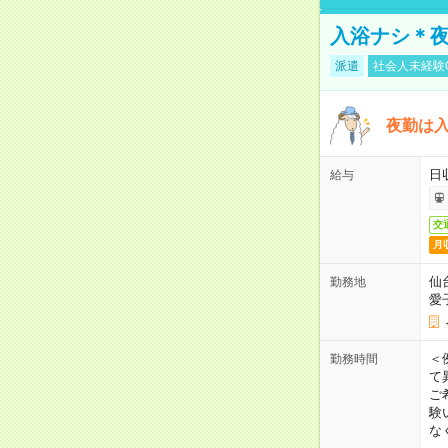
入浴ナシ＊夜
派遣
社会人未経験
夜勤は
日
給与
交
月
仙
勤務地
愛
＜
勤務時間
て
ご
験
な