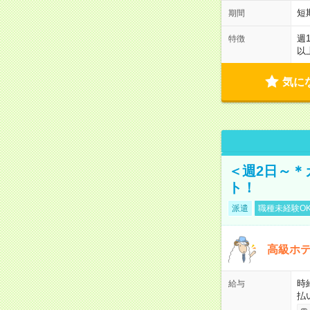
短
期間
週
特徴
以
気に
＜週2日～＊
ト！
派遣
職種未経験O
高級ホ
時
給与
払