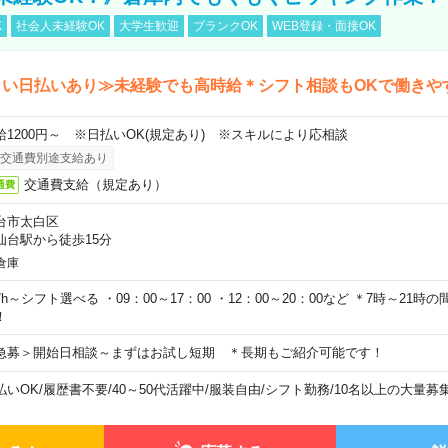
K
社会人未経験OK
大学生歓迎
ブランクOK
WEB登録・面接OK
しい日払いあり≫未経験でも高時給＊シフト相談もOKで働きや
給1200円～ ※日払いOK(規定あり) ※スキルにより応相談
交通費別途支給あり
交通費支給（規定あり）
通費
台市太白区
仙台駅から徒歩15分
倉庫
7h～シフト選べる ・09：00～17：00 ・12：00～20：00など ＊7時～21
！
急募＞開始日相談～まずはお試し短期 ＊長期もご紹介可能です！
払いOK
/
履歴書不要
/
40～50代活躍中
/
服装自由
/
シフト勤務
/
10名以上の大量募