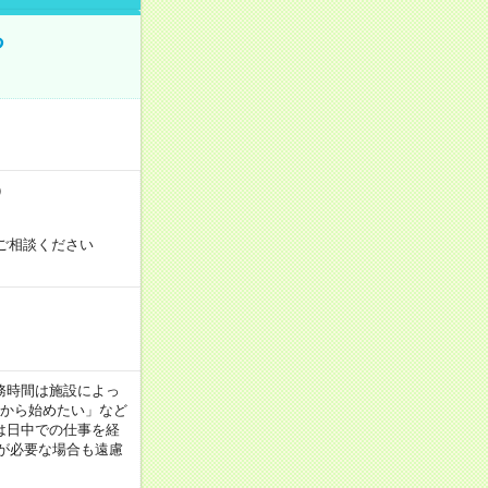
る
）
ご相談ください
！
 ※勤務時間は施設によっ
間から始めたい」など
は日中での仕事を経
が必要な場合も遠慮