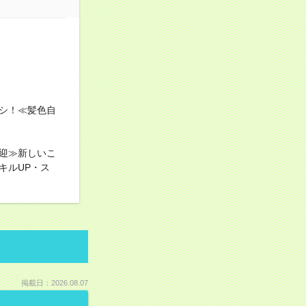
シ！≪髪色自
迎≫新しいこ
キルUP・ス
掲載日：2026.08.07