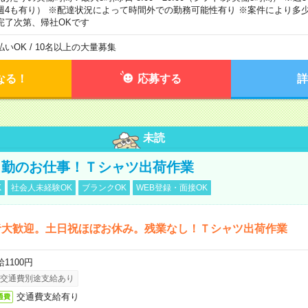
週4も有り） ※配達状況によって時間外での勤務可能性有り ※案件により多少
完了次第、帰社OKです
払いOK / 10名以上の大量募集
なる！
応募する
詳
未読
日勤のお仕事！Ｔシャツ出荷作業
K
社会人未経験OK
ブランクOK
WEB登録・面接OK
者大歓迎。土日祝ほぼお休み。残業なし！Ｔシャツ出荷作業
1100円
交通費別途支給あり
交通費支給有り
通費