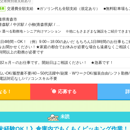
交通費別途支給あり
交通費全額支給 ■ガソリン代も全額支給（規定あり） ■無料駐車場も
通費
森県青森市
青森駅
/
中沢駅
/
小柳(青森県)駅
/
…
＜選べる勤務地＞シニア向けマンション ※他にもさまざまな施設をご紹介できま
1日4時間～OK！ （例）9:00～18:00のあいだ もちろん1日8時間のお仕事
をお聞かせください！★家庭の都合でお休みが必要な場合も遠慮なくご相談く
5時間以上の勤務が必要です
期2ヵ月～のお仕事です。開始日はご相談ください！ ★急募です！
払いOK
/
履歴書不要
/
40～50代活躍中
/
副業・WワークOK
/
服装自由
/
シフト勤務
/
電話対応なし
/
パソコンスキル不要
なる！
応募する
詳
未読
未経験OK！》倉庫内でもくもくピッキング作業！