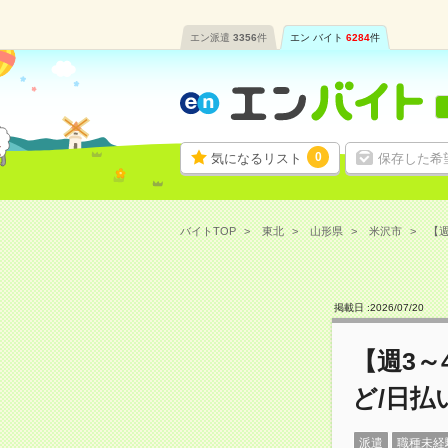
エン派遣
3356
件
エン バイト
6284
件
0
気になるリスト
保存した希
バイトTOP
東北
山形県
米沢市
【週
掲載日 :
2026
/
07
/
20
【週3
ど/日払
派遣
職種未経