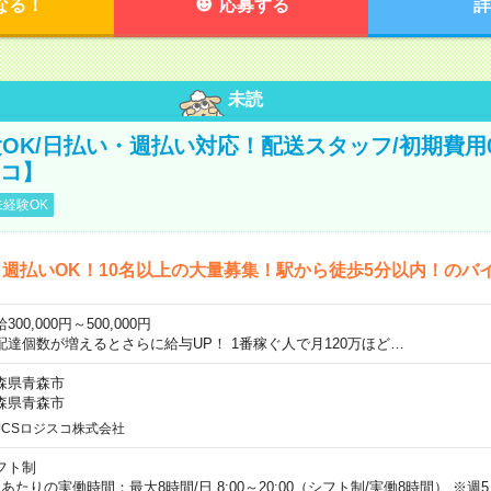
なる！
応募する
詳
未読
OK/日払い・週払い対応！配送スタッフ/初期費用
スコ】
経験OK
週払いOK！10名以上の大量募集！駅から徒歩5分以内！のバ
300,000円～500,000円
配達個数が増えるとさらに給与UP！ 1番稼ぐ人で月120万ほど…
森県青森市
森県青森市
JCSロジスコ株式会社
フト制
日あたりの実働時間：最大8時間/日 8:00～20:00（シフト制/実働8時間） ※