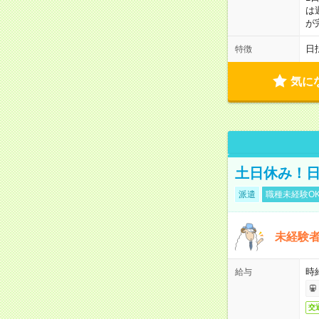
は
が
日
特徴
気に
土日休み！
派遣
職種未経験O
未経験
時給
給与
交