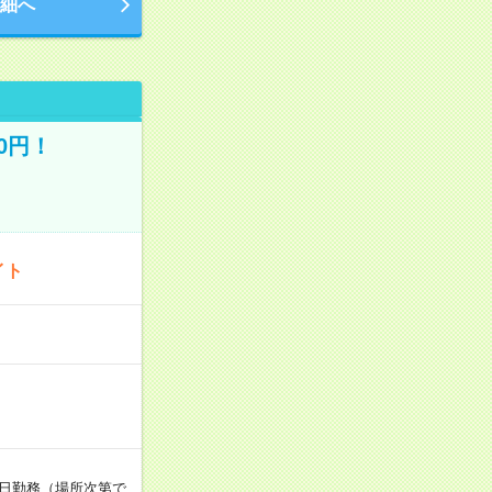
細へ
0円！
イト
週5日勤務（場所次第で