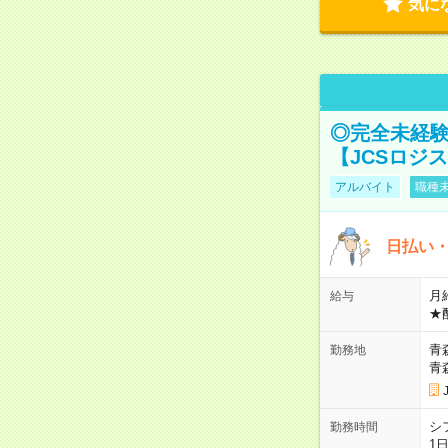
気に
◎完全未経験
【JCSロジ
アルバイト
職種未
日払い・
月給
給与
★
青
勤務地
青
シ
勤務時間
1