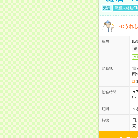
派遣
職種未経験O
≪うれ
時
給与
交
仙
勤務地
南
▼
勤務時間
い
＜
期間
日
特徴
要