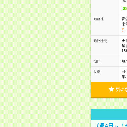
交
青
勤務地
東
★
勤務時間
望
1
短
期間
日
特徴
集
/
気に
《週4日～！