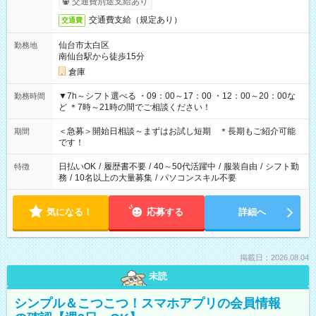
交通費別途支給あり
交通費支給（規定あり）
交通費
仙台市太白区
勤務地
南仙台駅から徒歩15分
倉庫
▼7h～シフト選べる ・09：00～17：00 ・12：00～20：00な
勤務時間
ど ＊7時～21時の間でご相談ください！
＜急募＞開始日相談～まずはお試し短期 ＊長期もご紹介可能
期間
です！
日払いOK
/
履歴書不要
/
40～50代活躍中
/
服装自由
/
シフト勤
特徴
務
/
10名以上の大量募集
/
パソコンスキル不要
気になる！
応募する
詳細へ
掲載日：2026.08.04
未読
シンプル＆こつこつ！スマホアプリの会員情報