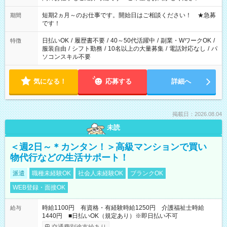
家庭の都合でお休みが必要な場合も遠慮なくご相談ください。
※週最低15時間以上の勤務が必要です
短期2ヵ月～のお仕事です。開始日はご相談ください！ ★急募
期間
です！
日払いOK
/
履歴書不要
/
40～50代活躍中
/
副業・WワークOK
/
特徴
服装自由
/
シフト勤務
/
10名以上の大量募集
/
電話対応なし
/
パ
ソコンスキル不要
気になる！
応募する
詳細へ
掲載日：2026.08.04
未読
＜週2日～＊カンタン！＞高級マンションで買い
物代行などの生活サポート！
派遣
職種未経験OK
社会人未経験OK
ブランクOK
WEB登録・面接OK
時給1100円 有資格・有経験時給1250円 介護福祉士時給
給与
1440円 ■日払いOK（規定あり）※即日払い不可