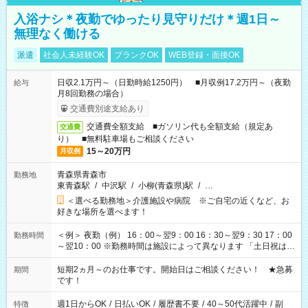
入浴ナシ＊夜勤でゆったり見守りだけ＊週1日～
無理なく働ける
派遣
社会人未経験OK
ブランクOK
WEB登録・面接OK
日収2.1万円～（日勤時給1250円） ■月収例17.2万円～（夜勤
給与
月8回勤務の場合）
交通費別途支給あり
交通費全額支給 ■ガソリン代も全額支給（規定あ
交通費
り） ■無料駐車場もご相談ください
15～20万円
月収例
青森県青森市
勤務地
東青森駅
/
中沢駅
/
小柳(青森県)駅
/
…
＜選べる勤務地＞介護施設や病院 ※ご自宅の近くなど、お
好きな場所を選べます！
＜例＞ 夜勤（例） 16：00～翌9：00 16：30～翌9：30 17：00
勤務時間
～翌10：00 ※勤務時間は施設によって異なります 「土日祝は休
みたい」 「しっかり稼ぎたい」 「もう少し遅い時間から始めた
い」など ご希望にあったお仕事をご案内いたします。 ※未経験
短期2ヵ月～のお仕事です。開始日はご相談ください！ ★急募
期間
の方の場合は1～2ヶ月間は日中での仕事を経験いただき、 お
です！
仕事に慣れてからの夜勤になります。 ★家庭の都合でお休みが
必要な場合も遠慮なくご相談ください。
週1日からOK
/
日払いOK
/
履歴書不要
/
40～50代活躍中
/
副
特徴