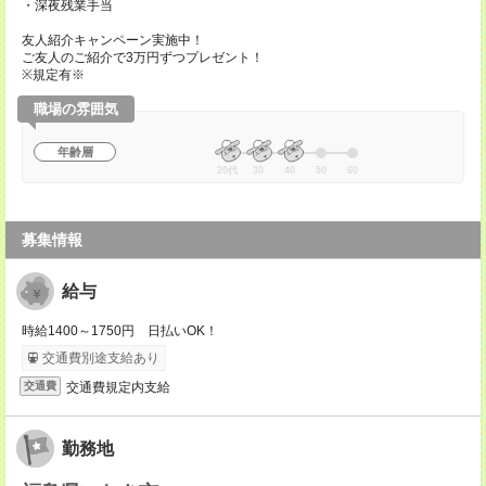
・深夜残業手当
友人紹介キャンペーン実施中！
ご友人のご紹介で3万円ずつプレゼント！
※規定有※
職場の雰囲気
年齢層
20代
30
40
50
60
募集情報
給与
時給1400～1750円 日払いOK！
交通費別途支給あり
交通費規定内支給
交通費
勤務地