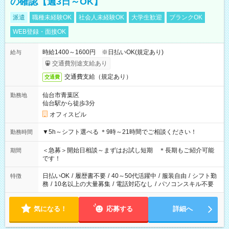
の確認【週3日～OK】
派遣
職種未経験OK
社会人未経験OK
大学生歓迎
ブランクOK
WEB登録・面接OK
時給1400～1600円 ※日払いOK(規定あり)
給与
交通費別途支給あり
交通費支給（規定あり）
交通費
仙台市青葉区
勤務地
仙台駅から徒歩3分
オフィスビル
▼5h～シフト選べる ＊9時～21時間でご相談ください！
勤務時間
＜急募＞開始日相談～まずはお試し短期 ＊長期もご紹介可能
期間
です！
日払いOK
/
履歴書不要
/
40～50代活躍中
/
服装自由
/
シフト勤
特徴
務
/
10名以上の大量募集
/
電話対応なし
/
パソコンスキル不要
気になる！
応募する
詳細へ