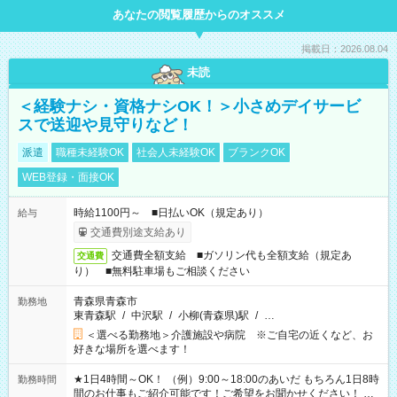
あなたの閲覧履歴からのオススメ
掲載日：2026.08.04
未読
＜経験ナシ・資格ナシOK！＞小さめデイサービ
スで送迎や見守りなど！
派遣
職種未経験OK
社会人未経験OK
ブランクOK
WEB登録・面接OK
時給1100円～ ■日払いOK（規定あり）
給与
交通費別途支給あり
交通費全額支給 ■ガソリン代も全額支給（規定あ
交通費
り） ■無料駐車場もご相談ください
青森県青森市
勤務地
東青森駅
/
中沢駅
/
小柳(青森県)駅
/
…
＜選べる勤務地＞介護施設や病院 ※ご自宅の近くなど、お
好きな場所を選べます！
★1日4時間～OK！ （例）9:00～18:00のあいだ もちろん1日8時
勤務時間
間のお仕事もご紹介可能です！ご希望をお聞かせください！ ★