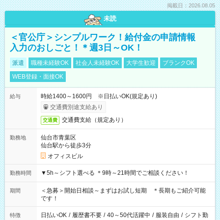
掲載日：2026.08.05
未読
＜官公庁＞シンプルワーク！給付金の申請情報
入力のおしごと！＊週3日～OK！
派遣
職種未経験OK
社会人未経験OK
大学生歓迎
ブランクOK
WEB登録・面接OK
時給1400～1600円 ※日払いOK(規定あり)
給与
交通費別途支給あり
交通費支給（規定あり）
交通費
仙台市青葉区
勤務地
仙台駅から徒歩3分
オフィスビル
▼5h～シフト選べる ＊9時～21時間でご相談ください！
勤務時間
＜急募＞開始日相談～まずはお試し短期 ＊長期もご紹介可能
期間
です！
日払いOK
/
履歴書不要
/
40～50代活躍中
/
服装自由
/
シフト勤
特徴