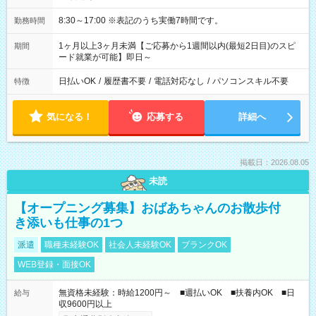
8:30～17:00 ※表記のうち実働7時間です。
勤務時間
1ヶ月以上3ヶ月未満【ご応募から1週間以内(最短2日目)のスピ
期間
ード就業が可能】即日～
日払いOK
/
履歴書不要
/
電話対応なし
/
パソコンスキル不要
特徴
気になる！
応募する
詳細へ
掲載日：2026.08.05
未読
【オープニング募集】おばあちゃんのお散歩付
き添いも仕事の1つ
派遣
職種未経験OK
社会人未経験OK
ブランクOK
WEB登録・面接OK
無資格未経験：時給1200円～ ■週払いOK ■扶養内OK ■日
給与
収9600円以上