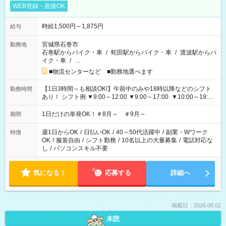
WEB登録・面接OK
時給1,500円～1,875円
給与
宮城県石巻市
勤務地
石巻駅からバイク・車
/
蛇田駅からバイク・車
/
渡波駅からバ
イク・車
/
…
■物流センターなど ■勤務地選べます
【1日3時間～も相談OK!】午前中のみや18時以降などのシフト
勤務時間
あり！ シフト例 ▼9:00～12:00 ▼9:00～17:00 ▼10:00～19:00
▼18:00～21:00
1日だけの単発OK！＃8月～ ＃9月～
期間
週1日からOK
/
日払いOK
/
40～50代活躍中
/
副業・Wワーク
特徴
OK
/
服装自由
/
シフト勤務
/
10名以上の大量募集
/
電話対応な
し
/
パソコンスキル不要
気になる！
応募する
詳細へ
掲載日：2026.08.02
未読