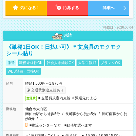
気になる！
応募する
詳細へ
掲載日：2026.08.04
未読
《単発1日OK！日払い可》＊文房具のモクモク
シール貼り
派遣
職種未経験OK
社会人未経験OK
大学生歓迎
ブランクOK
WEB登録・面接OK
時給1,500円～1,875円
給与
交通費別途支給あり
■ 交通費規定内支給 ※派遣先による
交通費
仙台市太白区
勤務地
南仙台駅から徒歩5分
/
長町駅から徒歩5分
/
長町南駅から徒
歩5分
/
…
■物流センターなど ■勤務地選べます
＜1日3時間～OK！＞ ▼ 例えば… ▼ 15:00～18:00 15:00～
勤務時間