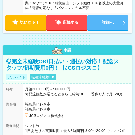
業・WワークOK
/
服装自由
/
シフト勤務
/
10名以上の大量募
集
/
電話対応なし
/
パソコンスキル不要
気になる！
応募する
詳細へ
未読
◎完全未経験OK/日払い・週払い対応！配送ス
タッフ/初期費用0円！【JCSロジスコ】
アルバイト
職種未経験OK
月給300,000円～500,000円
給与
★配達個数が増えるとさらに給与UP！ 1番稼ぐ人で月120万ほ
ど！ ・主要都市エリア 月収55万円／週5日稼働 月収65万~112
万円／週6日稼働 ・地方郊外エリア 月収40万円／週5日稼働 月
福島県いわき市
勤務地
収40万円~50万円／週6日稼働 ＜モデルイメージ＞ ■月収50万
福島県いわき市
円 (27歳男性/江東区在住)※元建築関係 1日150個配達×25日勤務
JCSロジスコ株式会社
(日休み) ■月収80万円(43歳男性/墨田区在住)※元営業 1日200個
配達×25日勤務(月休み) 【試用期間】試用期間なし
シフト制
勤務時間
1日あたりの実働時間：最大8時間/日 8:00～20:00（シフト制/実