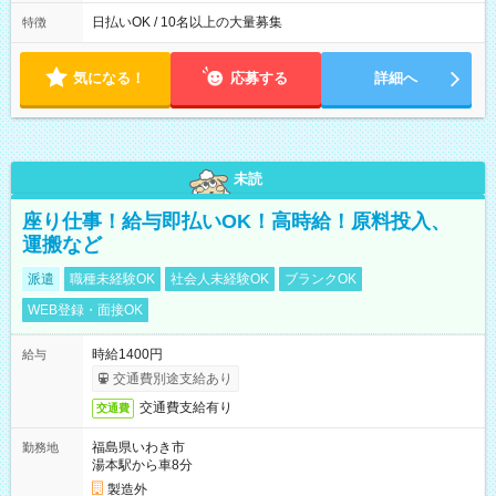
働8時間） ※週5日勤務（場所次第では週4も有り） ※配達状況
によって時間外での勤務可能性有り ※案件により多少の前後あ
日払いOK / 10名以上の大量募集
特徴
り ※配達が完了次第、帰社OKです
気になる！
応募する
詳細へ
未読
座り仕事！給与即払いOK！高時給！原料投入、
運搬など
派遣
職種未経験OK
社会人未経験OK
ブランクOK
WEB登録・面接OK
時給1400円
給与
交通費別途支給あり
交通費支給有り
交通費
福島県いわき市
勤務地
湯本駅から車8分
製造外