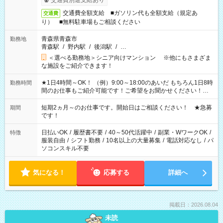
交通費別途支給あり
交通費全額支給 ■ガソリン代も全額支給（規定あ
交通費
り） ■無料駐車場もご相談ください
青森県青森市
勤務地
青森駅
/
野内駅
/
後潟駅
/
…
＜選べる勤務地＞シニア向けマンション ※他にもさまざま
な施設をご紹介できます！
★1日4時間～OK！ （例）9:00～18:00のあいだ もちろん1日8時
勤務時間
間のお仕事もご紹介可能です！ご希望をお聞かせください！★
家庭の都合でお休みが必要な場合も遠慮なくご相談ください。
※週最低15時間以上の勤務が必要です
短期2ヵ月～のお仕事です。開始日はご相談ください！ ★急募
期間
です！
日払いOK
/
履歴書不要
/
40～50代活躍中
/
副業・WワークOK
/
特徴
服装自由
/
シフト勤務
/
10名以上の大量募集
/
電話対応なし
/
パ
ソコンスキル不要
気になる！
応募する
詳細へ
掲載日：2026.08.04
未読