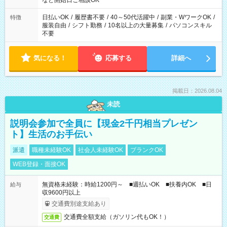
など開始日ご相談OK
00（実働8ｈ/休憩1ｈ） ＊時間帯固定OK
日払いOK
/
履歴書不要
/
40～50代活躍中
/
副業・WワークOK
/
特徴
服装自由
/
シフト勤務
/
10名以上の大量募集
/
パソコンスキル
不要
気になる！
応募する
詳細へ
掲載日：2026.08.04
未読
説明会参加で全員に【現金2千円相当プレゼン
ト】生活のお手伝い
派遣
職種未経験OK
社会人未経験OK
ブランクOK
WEB登録・面接OK
無資格未経験：時給1200円～ ■週払いOK ■扶養内OK ■日
給与
収9600円以上
交通費別途支給あり
交通費全額支給（ガソリン代もOK！）
交通費