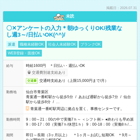
掲載日：2026.07.31
未読
〇✕アンケートの入力＊朝ゆっくりOK/残業な
し週3～/日払いOK(^^)/
派遣
職種未経験OK
社会人未経験OK
ブランクOK
WEB登録・面接OK
時給1600円 ＊日払い・週払いOK
給与
交通費別途支給あり
交通時支給あり（上限15,000円まで/月）
交通費
仙台市青葉区
勤務地
青葉通一番町駅から徒歩5分
/
あおば通駅から徒歩7分
/
仙台
駅から徒歩8分
/
…
青葉通一番町駅周辺に拠点を置く、事務センターです。
9：00～21：00の中で実働7ｈ～ ＜シフト例＞ ●終わりも早め派
勤務時間
9：00-17：00（実働7ｈ/休憩1ｈ） 9：00-18：00（実働8ｈ/休
憩1ｈ） 10：00-19：00（実働8ｈ/休憩1ｈ） ●朝ゆっくり派
11：00-20：00（実働8ｈ/休憩1ｈ） 12：00-20：00（実働7ｈ/
即日～長期（3ヶ月以上） ＊1ヶ月～お試し短期OK ＊9月～
期間
休憩1ｈ） 12：00-21：00（実働8ｈ/休憩1ｈ） 13：00-22：