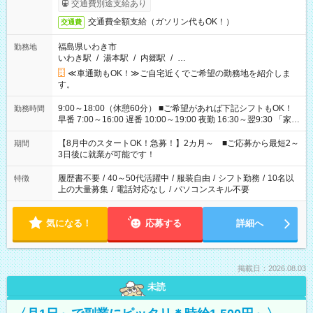
交通費別途支給あり
交通費全額支給（ガソリン代もOK！）
交通費
福島県いわき市
勤務地
いわき駅
/
湯本駅
/
内郷駅
/
…
≪車通勤もOK！≫ご自宅近くでご希望の勤務地を紹介しま
す。
9:00～18:00（休憩60分） ■ご希望があれば下記シフトもOK！
勤務時間
早番 7:00～16:00 遅番 10:00～19:00 夜勤 16:30～翌9:30 「家族
と休みを合わせたい」 「余裕を持って夕飯の準備がしたい」
「できれば残業はしたくない」 など、ご希望を教えてください
【8月中のスタートOK！急募！】2カ月～ ■ご応募から最短2～
期間
ね。 ※Wワーク希望の方へ 今ご覧のお仕事で希望する勤務時間
3日後に就業が可能です！
と、もう1つのお仕事の勤務時間。 合計で週40時間を超える場
合は応募できません。
履歴書不要
/
40～50代活躍中
/
服装自由
/
シフト勤務
/
10名以
特徴
上の大量募集
/
電話対応なし
/
パソコンスキル不要
気になる！
応募する
詳細へ
掲載日：2026.08.03
未読