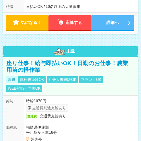
働8時間） ※週5日勤務（場所次第では週4も有り） ※配達状況
によって時間外での勤務可能性有り ※案件により多少の前後あ
日払いOK / 10名以上の大量募集
特徴
り ※配達が完了次第、帰社OKです
気になる！
応募する
詳細へ
未読
座り仕事！給与即払いOK！日勤のお仕事！農業
用苗の軽作業
派遣
職種未経験OK
社会人未経験OK
ブランクOK
WEB登録・面接OK
時給1070円
給与
交通費別途支給あり
交通費支給有り
交通費
福島県伊達郡
勤務地
松川駅から車16分
製造外