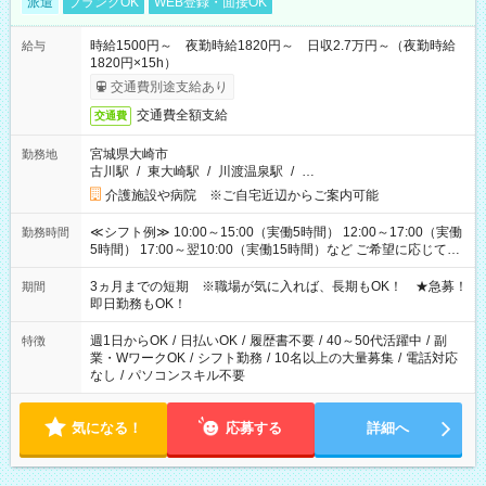
派遣
ブランクOK
WEB登録・面接OK
時給1500円～ 夜勤時給1820円～ 日収2.7万円～（夜勤時給
給与
1820円×15h）
交通費別途支給あり
交通費全額支給
交通費
宮城県大崎市
勤務地
古川駅
/
東大崎駅
/
川渡温泉駅
/
…
介護施設や病院 ※ご自宅近辺からご案内可能
≪シフト例≫ 10:00～15:00（実働5時間） 12:00～17:00（実働
勤務時間
5時間） 17:00～翌10:00（実働15時間）など ご希望に応じて、
働く時間は調整できます！ お気軽に担当へ相談ください！
3ヵ月までの短期 ※職場が気に入れば、長期もOK！ ★急募！
期間
即日勤務もOK！
週1日からOK
/
日払いOK
/
履歴書不要
/
40～50代活躍中
/
副
特徴
業・WワークOK
/
シフト勤務
/
10名以上の大量募集
/
電話対応
なし
/
パソコンスキル不要
気になる！
応募する
詳細へ