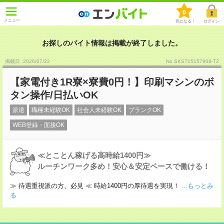
0
メニュー
気になる！
ログイン
お探しのバイト情報は掲載が終了しました。
掲載日 :2026
/
07
/
22
No.SKST15157908-T2
【家電付き1R寮×寮費0円！】印刷マシンのボ
タン操作/日払いOK
派遣
職種未経験OK
社会人未経験OK
ブランクOK
WEB登録・面接OK
≪とことん稼げる高時給1400円≫
ルーチンワーク多め！安心＆安定ペースで働ける！
≫ 待遇重視派の方、必見 ≪ 時給1400円の厚待遇を実現！
...もっとみ
る