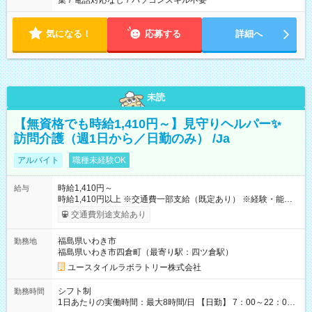
集
/
電話対応なし
/
パソコンスキル不要
気になる！
応募する
詳細へ
未読
【無資格でも時給1,410円～】見守りヘルパー✨
訪問介護（週1日から／日勤のみ） /Ja
アルバイト
職種未経験OK
時給1,410円～
給与
時給1,410円以上 ※交通費一部支給（既定あり） ※経験・能力を
考慮して決定します 【収入例】 週1回勤務の場合：1,410円×8時
交通費別途支給あり
間×4回=4万5,120円 週3回勤務の場合：1,410円×8時間×12回
=13万5,360円 週5回勤務の場合：1,410円×8時間×20回=22万
福島県いわき市
勤務地
5,600円 【試用期間】試用期間あり 試用期間の長さ：2ヶ月
福島県いわき市四倉町（最寄り駅：四ツ倉駅）
※ 雇用形態と給与に、本採用時と異なる部分があります。 雇用
形態：本採用時と同じです。 給与：時給 1,040円以上
ユースタイルラボラトリー株式会社
シフト制
勤務時間
1日あたりの実働時間：最大8時間/日 【日勤】 7：00～22：00