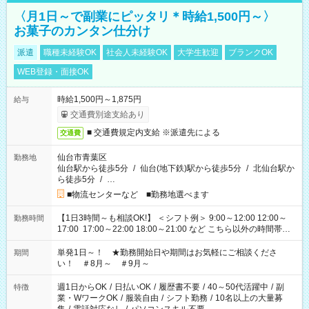
〈月1日～で副業にピッタリ＊時給1,500円～〉
お菓子のカンタン仕分け
派遣
職種未経験OK
社会人未経験OK
大学生歓迎
ブランクOK
WEB登録・面接OK
時給1,500円～1,875円
給与
交通費別途支給あり
■ 交通費規定内支給 ※派遣先による
交通費
仙台市青葉区
勤務地
仙台駅から徒歩5分
/
仙台(地下鉄)駅から徒歩5分
/
北仙台駅か
ら徒歩5分
/
…
■物流センターなど ■勤務地選べます
【1日3時間～も相談OK!】 ＜シフト例＞ 9:00～12:00 12:00～
勤務時間
17:00 17:00～22:00 18:00～21:00 など こちら以外の時間帯も
お気軽にご相談ください！
単発1日～！ ★勤務開始日や期間はお気軽にご相談くださ
期間
い！ ＃8月～ ＃9月～
週1日からOK
/
日払いOK
/
履歴書不要
/
40～50代活躍中
/
副
特徴
業・WワークOK
/
服装自由
/
シフト勤務
/
10名以上の大量募