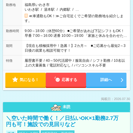
福島県いわき市
勤務地
いわき駅
/
湯本駅
/
内郷駅
/
…
≪車通勤もOK！≫ご自宅近くでご希望の勤務地を紹介しま
す。
9:00～18:00（休憩60分） ■ご希望があれば下記シフトもOK！
勤務時間
早番 7:00～16:00 遅番 10:00～19:00 「家族と休みを合わせた
い」 「余裕を持って夕飯の準備がしたい」 「できれば残業はし
たくない」 など、ご希望を教えてくださいね。 ※Wワーク希望
【現在も積極採用中！急募！】2カ月～ ■ご応募から最短2～3
期間
の方へ 今ご覧のお仕事で希望する勤務時間と、もう1つのお仕事
日後の就業も相談可能です！
の勤務時間。 合計で週40時間を超える場合は応募できません。
履歴書不要
/
40～50代活躍中
/
服装自由
/
シフト勤務
/
10名以
特徴
上の大量募集
/
電話対応なし
/
パソコンスキル不要
気になる！
応募する
詳細へ
掲載日：2026.07.30
未読
＼空いた時間で働く！／日払いOK×1勤務2.7万
円も可！施設での見回りなど