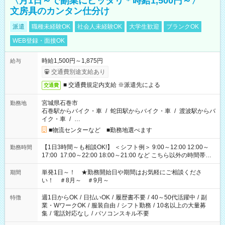
〈月1日～で副業にピッタリ＊時給1,500円～〉
文房具のカンタン仕分け
派遣
職種未経験OK
社会人未経験OK
大学生歓迎
ブランクOK
WEB登録・面接OK
時給1,500円～1,875円
給与
交通費別途支給あり
■ 交通費規定内支給 ※派遣先による
交通費
宮城県石巻市
勤務地
石巻駅からバイク・車
/
蛇田駅からバイク・車
/
渡波駅からバ
イク・車
/
…
■物流センターなど ■勤務地選べます
【1日3時間～も相談OK!】 ＜シフト例＞ 9:00～12:00 12:00～
勤務時間
17:00 17:00～22:00 18:00～21:00 など こちら以外の時間帯も
お気軽にご相談ください！
単発1日～！ ★勤務開始日や期間はお気軽にご相談くださ
期間
い！ ＃8月～ ＃9月～
週1日からOK
/
日払いOK
/
履歴書不要
/
40～50代活躍中
/
副
特徴
業・WワークOK
/
服装自由
/
シフト勤務
/
10名以上の大量募
集
/
電話対応なし
/
パソコンスキル不要