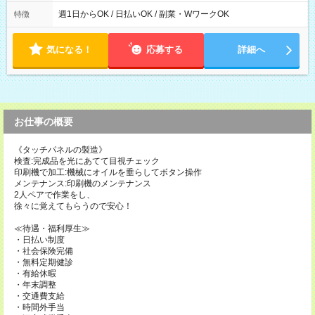
の間で8時間勤務（休憩時間は法定通り） ※週1日～OK ／ 夜勤
なし ＊＊ 勤務時間例 ＊＊ ■8時から17時 ■9時から18時 ■10
週1日からOK / 日払いOK / 副業・WワークOK
特徴
時から19時 ■12時から21時 など ※訪問先により変動 ※曜日固
定（毎週同じ曜日勤務）
気になる！
応募する
詳細へ
お仕事の概要
《タッチパネルの製造》
検査:完成品を光にあてて目視チェック
印刷機で加工:機械にオイルを垂らしてボタン操作
メンテナンス:印刷機のメンテナンス
2人ペアで作業をし、
徐々に覚えてもらうので安心！
≪待遇・福利厚生≫
・日払い制度
・社会保険完備
・無料定期健診
・有給休暇
・年末調整
・交通費支給
・時間外手当