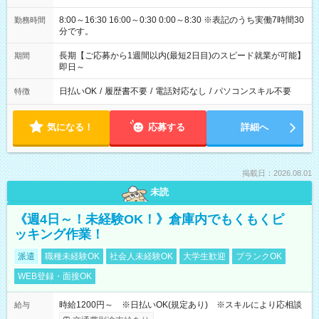
8:00～16:30 16:00～0:30 0:00～8:30 ※表記のうち実働7時間30
勤務時間
分です。
長期【ご応募から1週間以内(最短2日目)のスピード就業が可能】
期間
即日～
日払いOK
/
履歴書不要
/
電話対応なし
/
パソコンスキル不要
特徴
気になる！
応募する
詳細へ
掲載日：2026.08.01
未読
《週4日～！未経験OK！》倉庫内でもくもくピ
ッキング作業！
派遣
職種未経験OK
社会人未経験OK
大学生歓迎
ブランクOK
WEB登録・面接OK
時給1200円～ ※日払いOK(規定あり) ※スキルにより応相談
給与