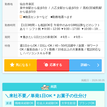
仙台市泉区
勤務地
泉中央駅から徒歩5分
/
八乙女駅から徒歩5分
/
黒松(宮城県)駅
から徒歩5分
■物流センターなど ■勤務地選べます
【1日3時間～も相談OK!】午前中のみや18時以降などのシフト
勤務時間
あり！ シフト例 ▼9:00～12:00 ▼9:00～17:00 ▼10:00～19:00
▼18:00～21:00
▼働きたい1日だけの単発OK ＃8月～ ＃9月～
期間
週1日からOK
/
日払いOK
/
40～50代活躍中
/
副業・Wワーク
特徴
OK
/
服装自由
/
シフト勤務
/
10名以上の大量募集
/
電話対応な
し
/
パソコンスキル不要
気になる！
応募する
詳細へ
掲載日：2026.08.05
未読
＼来社不要／単発1日OK＊お菓子の仕分け
派遣
職種未経験OK
社会人未経験OK
大学生歓迎
ブランクOK