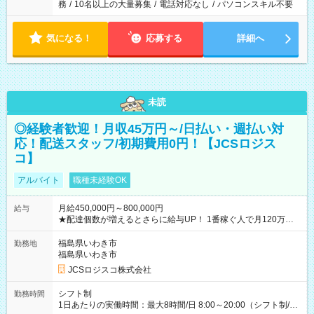
務
/
10名以上の大量募集
/
電話対応なし
/
パソコンスキル不要
気になる！
応募する
詳細へ
未読
◎経験者歓迎！月収45万円～/日払い・週払い対
応！配送スタッフ/初期費用0円！【JCSロジス
コ】
アルバイト
職種未経験OK
月給450,000円～800,000円
給与
★配達個数が増えるとさらに給与UP！ 1番稼ぐ人で月120万ほ
ど！ ・主要都市エリア 月収55万円／週5日稼働 月収65万~112
万円／週6日稼働 ・地方郊外エリア 月収40万円／週5日稼働 月
福島県いわき市
勤務地
収40万円~50万円／週6日稼働 ＜モデルイメージ＞ ■月収50万
福島県いわき市
円 (27歳男性/江東区在住)※元建築関係 1日150個配達×25日勤務
JCSロジスコ株式会社
(日休み) ■月収80万円(43歳男性/墨田区在住)※元営業 1日200個
配達×25日勤務(月休み) 【試用期間】試用期間なし
シフト制
勤務時間
1日あたりの実働時間：最大8時間/日 8:00～20:00（シフト制/実