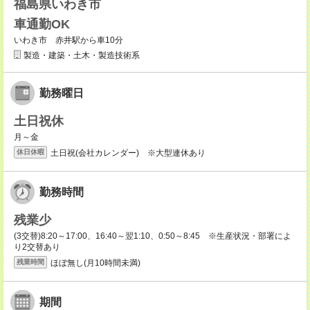
福島県いわき市
車通勤OK
いわき市 赤井駅から車10分
製造・建築・土木・製造技術系
勤務曜日
土日祝休
月～金
土日祝(会社カレンダー) ※大型連休あり
休日休暇
勤務時間
残業少
(3交替)8:20～17:00、16:40～翌1:10、0:50～8:45 ※生産状況・部署によ
り2交替あり
ほぼ無し(月10時間未満)
残業時間
期間