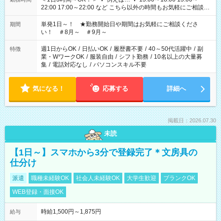
22:00 17:00～22:00 など こちら以外の時間もお気軽にご相談く
ださい！
単発1日～！ ★勤務開始日や期間はお気軽にご相談くださ
期間
い！ ＃8月～ ＃9月～
週1日からOK
/
日払いOK
/
履歴書不要
/
40～50代活躍中
/
副
特徴
業・WワークOK
/
服装自由
/
シフト勤務
/
10名以上の大量募
集
/
電話対応なし
/
パソコンスキル不要
気になる！
応募する
詳細へ
掲載日：2026.07.30
未読
【1日～】スマホから3分で登録完了＊文房具の
仕分け
派遣
職種未経験OK
社会人未経験OK
大学生歓迎
ブランクOK
WEB登録・面接OK
時給1,500円～1,875円
給与