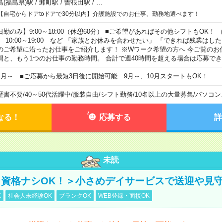
島(福島県)駅
/
卸町駅
/
曽根田駅
/
…
【自宅からドアtoドアで30分以内】介護施設でのお仕事。勤務地選べます！
日勤のみ】9:00～18:00（休憩60分） ■ご希望があればその他シフトもOK！ （例）
0:00～19:00 など 「家族とお休みを合わせたい」 「できれば残業はし
のご希望に沿ったお仕事をご紹介します！ ※Wワーク希望の方へ 今ご覧のお
間と、もう1つのお仕事の勤務時間。 合計で週40時間を超える場合は応募で
ヶ月～ ■ご応募から最短3日後に開始可能 9月～、10月スタートもOK！
歴書不要
/
40～50代活躍中
/
服装自由
/
シフト勤務
/
10名以上の大量募集
/
パソコン
なる！
応募する
詳
未読
資格ナシOK！＞小さめデイサービスで送迎や見
K
社会人未経験OK
ブランクOK
WEB登録・面接OK