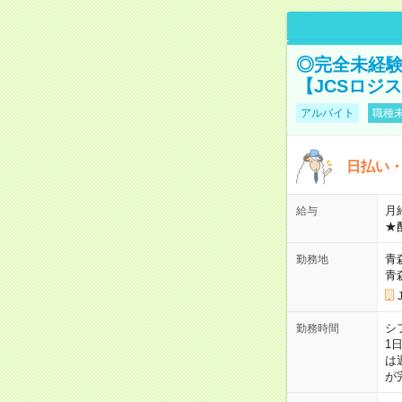
◎完全未経験
【JCSロジ
アルバイト
職種未
日払い・
月給
給与
★
青
勤務地
青
シ
勤務時間
1
は
が