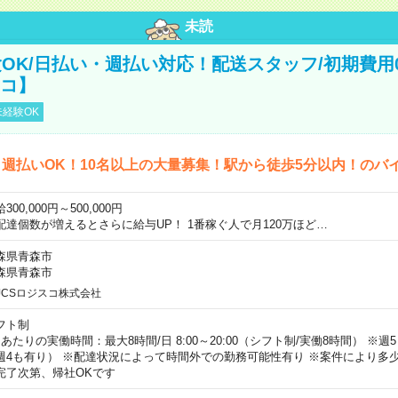
未読
OK/日払い・週払い対応！配送スタッフ/初期費用
スコ】
経験OK
週払いOK！10名以上の大量募集！駅から徒歩5分以内！のバ
300,000円～500,000円
配達個数が増えるとさらに給与UP！ 1番稼ぐ人で月120万ほど…
森県青森市
森県青森市
JCSロジスコ株式会社
フト制
日あたりの実働時間：最大8時間/日 8:00～20:00（シフト制/実働8時間） ※
週4も有り） ※配達状況によって時間外での勤務可能性有り ※案件により多少
完了次第、帰社OKです