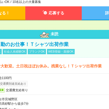
払いOK / 10名以上の大量募集
なる！
応募する
詳
未読
日勤のお仕事！Ｔシャツ出荷作業
K
社会人未経験OK
ブランクOK
WEB登録・面接OK
者大歓迎。土日祝ほぼお休み。残業なし！Ｔシャツ出荷作業
1100円
交通費別途支給あり
交通費支給有り
通費
台市宮城野区
前高砂駅から徒歩7分