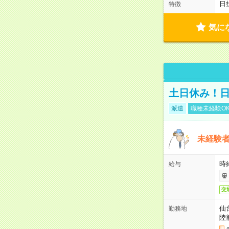
日
特徴
気に
土日休み！
派遣
職種未経験O
未経験
時給
給与
交
仙
勤務地
陸