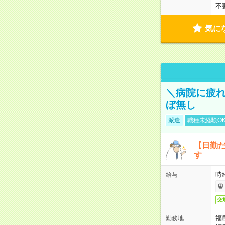
不
気に
＼病院に疲
ぼ無し
派遣
職種未経験O
【日勤
す
時
給与
交
福
勤務地