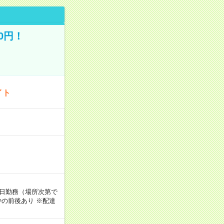
0円！
イト
週5日勤務（場所次第で
の前後あり ※配達