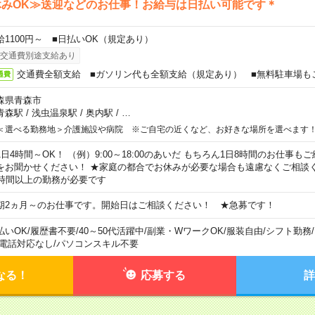
休みOK≫送迎などのお仕事！お給与は日払い可能です＊
給1100円～ ■日払いOK（規定あり）
交通費別途支給あり
交通費全額支給 ■ガソリン代も全額支給（規定あり） ■無料駐車場も
通費
森県青森市
青森駅
/
浅虫温泉駅
/
奥内駅
/
…
＜選べる勤務地＞介護施設や病院 ※ご自宅の近くなど、お好きな場所を選べます
1日4時間～OK！ （例）9:00～18:00のあいだ もちろん1日8時間のお仕事
をお聞かせください！ ★家庭の都合でお休みが必要な場合も遠慮なくご相談く
5時間以上の勤務が必要です
期2ヵ月～のお仕事です。開始日はご相談ください！ ★急募です！
払いOK
/
履歴書不要
/
40～50代活躍中
/
副業・WワークOK
/
服装自由
/
シフト勤務
/
電話対応なし
/
パソコンスキル不要
なる！
応募する
詳