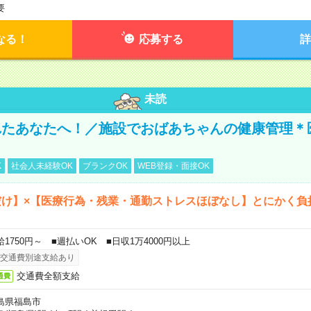
要
なる！
応募する
詳
未読
れたあなたへ！／施設でおばあちゃんの健康管理＊
K
社会人未経験OK
ブランクOK
WEB登録・面接OK
だけ】×【医療行為・残業・通勤ストレスほぼなし】とにかく負
給1750円～ ■週払いOK ■日収1万4000円以上
交通費別途支給あり
交通費全額支給
通費
島県福島市