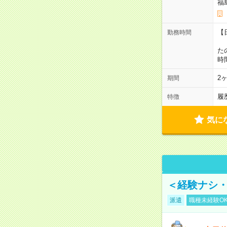
福
【
勤務時間
1
た
時
2
期間
履
特徴
気に
＜経験ナシ・
派遣
職種未経験O