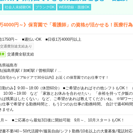
K
社会人未経験OK
ブランクOK
WEB登録・面接OK
万4000円～》保育園で「看護師」の資格が活かせる！医療行
給1750円～ ■週払いOK ■日収1万4000円以上
交通費別途支給あり
交通費全額支給
通費
島県福島市
島(福島県)駅
/
卸町駅
/
曽根田駅
/
…
【自宅からドアtoドアで30分以内】お近くの保育園でのお仕事です！
日勤のみ】9:00～18:00（休憩60分） ■ご希望があればその他シフトもOK！ （例）
0:00～19:00 など 「家族とお休みを合わせたい」 「余裕を持って夕飯
れば残業はしたくない」 など、ご希望があれば教えてくださいね。 ※Wワー
お仕事で希望する勤務時間と、もう1つのお仕事の勤務時間。 合計で週40時
きません
ヶ月～ ■ご応募から最短3日後に開始可能 9月～、10月スタートもOK！
歴書不要
/
40～50代活躍中
/
服装自由
/
シフト勤務
/
10名以上の大量募集
/
電話対応