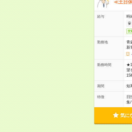
≪土日
時
給与
交
青
勤務地
新
★
勤務時間
望
1
短
期間
日
特徴
集
/
気に