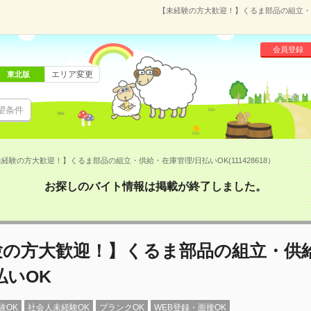
【未経験の方大歓迎！】くるま部品の組立・供給
会員登録
エリア変更
東北版
望条件
経験の方大歓迎！】くるま部品の組立・供給・在庫管理/日払いOK(111428618）
お探しのバイト情報は掲載が終了しました。
験の方大歓迎！】くるま部品の組立・供
払いOK
験OK
社会人未経験OK
ブランクOK
WEB登録・面接OK