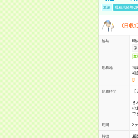
派遣
職種未経験O
《日収1
時
給与
交
福
勤務地
福
【
勤務時間
1
き
の
で
2
期間
履
特徴