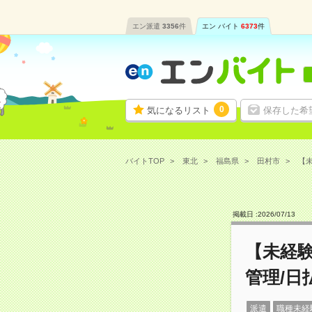
エン派遣
3356
件
エン バイト
6373
件
0
気になるリスト
保存した希
バイトTOP
東北
福島県
田村市
【未
掲載日 :
2026
/
07
/
13
【未経
管理/日
派遣
職種未経