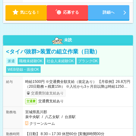
り ※配達が完了次第、帰社OKです
気になる！
応募する
詳細へ
未読
<タイパ抜群>装置の組立作業（日勤）
派遣
職種未経験OK
社会人未経験OK
ブランクOK
WEB登録・面接OK
時給1500円 ※交通費全額支給（規定あり） 【月収例】26.8万円
給与
（20日勤務＋残業15h） ※入社から3ヶ月目以降は時給1250円
となります。
交通費別途支給あり
交通費支給あり
交通費
宮城県黒川郡
勤務地
泉中央駅
/
八乙女駅
/
台原駅
クリーンルーム
【日勤】 8:30～17:30 休憩60分 [実働]8時間00分
勤務時間