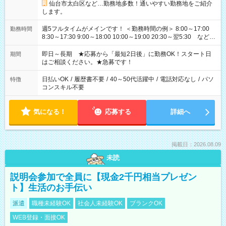
仙台市太白区など…勤務地多数！通いやすい勤務地をご紹介
します。
週5フルタイムがメインです！ ＜勤務時間の例＞ 8:00～17:00
勤務時間
8:30～17:30 9:00～18:00 10:00～19:00 20:30～翌5:30 など ★
その他にも勤務時間多数！ 日勤のみ、残業なし、交替制など
ご希望を教えてください！
即日～長期 ★応募から「最短2日後」に勤務OK！スタート日
期間
はご相談ください。★急募です！
日払いOK
/
履歴書不要
/
40～50代活躍中
/
電話対応なし
/
パソ
特徴
コンスキル不要
気になる！
応募する
詳細へ
掲載日：2026.08.09
未読
説明会参加で全員に【現金2千円相当プレゼン
ト】生活のお手伝い
派遣
職種未経験OK
社会人未経験OK
ブランクOK
WEB登録・面接OK