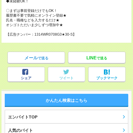
◆未経験OK！
〇まずは事前登録だけでもOK！
履歴書不要で気軽にオンライン登録★
氏名・職種などを入力するだけ★
オシゴトただいま少しずつ増加中★
【広告ナンバー：1314WR0708G3★30-S】
メール
LINE
で送る
で送る
シェア
ツイート
ブックマーク
かんたん検索はこちら
エンバイトTOP
人気のバイト