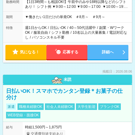
【1日3時間～も相談OK!】午前中のみや18時以降などのシフト
勤務時間
あり！ シフト例 ▼9:00～12:00 ▼9:00～17:00 ▼10:00～19:00
▼18:00～21:00
▼働きたい1日だけの単発OK ＃8月～ ＃9月～
期間
週1日からOK
/
日払いOK
/
40～50代活躍中
/
副業・Wワーク
特徴
OK
/
服装自由
/
シフト勤務
/
10名以上の大量募集
/
電話対応な
し
/
パソコンスキル不要
気になる！
応募する
詳細へ
掲載日：2026.08.06
未読
日払いOK！スマホでカンタン登録＊お菓子の仕
分け
派遣
職種未経験OK
社会人未経験OK
大学生歓迎
ブランクOK
WEB登録・面接OK
時給1,500円～1,875円
給与
交通費別途支給あり