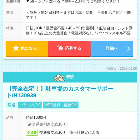
▼5h～シフト選べる ＊9時～21時間でご相談ください！
勤務時間
＜急募＞開始日相談～まずはお試し短期 ＊長期もご紹介可能
期間
です！
日払いOK
/
履歴書不要
/
40～50代活躍中
/
服装自由
/
シフト勤
特徴
務
/
10名以上の大量募集
/
電話対応なし
/
パソコンスキル不要
気になる！
応募する
詳細へ
掲載日：2026.08.06
未読
【完全在宅！】駐車場のカスタマーサポー
ト/H130939
派遣
ブランクOK
WEB登録・面接OK
時給1600円
給与
交通費別途支給あり
交通費支給あり ※当社規定による
交通費