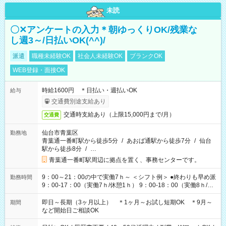
未読
〇✕アンケートの入力＊朝ゆっくりOK/残業な
し週3～/日払いOK(^^)/
派遣
職種未経験OK
社会人未経験OK
ブランクOK
WEB登録・面接OK
時給1600円 ＊日払い・週払いOK
給与
交通費別途支給あり
交通時支給あり（上限15,000円まで/月）
交通費
仙台市青葉区
勤務地
青葉通一番町駅から徒歩5分
/
あおば通駅から徒歩7分
/
仙台
駅から徒歩8分
/
…
青葉通一番町駅周辺に拠点を置く、事務センターです。
9：00～21：00の中で実働7ｈ～ ＜シフト例＞ ●終わりも早め派
勤務時間
9：00-17：00（実働7ｈ/休憩1ｈ） 9：00-18：00（実働8ｈ/休
憩1ｈ） 10：00-19：00（実働8ｈ/休憩1ｈ） ●朝ゆっくり派
11：00-20：00（実働8ｈ/休憩1ｈ） 12：00-20：00（実働7ｈ/
即日～長期（3ヶ月以上） ＊1ヶ月～お試し短期OK ＊9月～
期間
休憩1ｈ） 12：00-21：00（実働8ｈ/休憩1ｈ） 13：00-22：
など開始日ご相談OK
00（実働8ｈ/休憩1ｈ） ＊時間帯固定OK