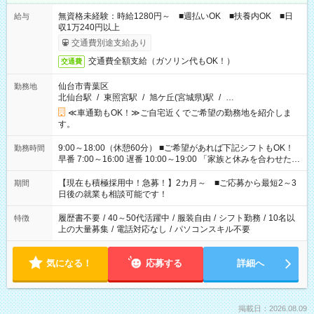
無資格未経験：時給1280円～ ■週払いOK ■扶養内OK ■日
給与
収1万240円以上
交通費別途支給あり
交通費全額支給（ガソリン代もOK！）
交通費
仙台市青葉区
勤務地
北仙台駅
/
東照宮駅
/
旭ケ丘(宮城県)駅
/
…
≪車通勤もOK！≫ご自宅近くでご希望の勤務地を紹介しま
す。
9:00～18:00（休憩60分） ■ご希望があれば下記シフトもOK！
勤務時間
早番 7:00～16:00 遅番 10:00～19:00 「家族と休みを合わせた
い」 「余裕を持って夕飯の準備がしたい」 「できれば残業はし
たくない」 など、ご希望を教えてくださいね。 ※Wワーク希望
【現在も積極採用中！急募！】2カ月～ ■ご応募から最短2～3
期間
の方へ 今ご覧のお仕事で希望する勤務時間と、もう1つのお仕事
日後の就業も相談可能です！
の勤務時間。 合計で週40時間を超える場合は応募できません。
履歴書不要
/
40～50代活躍中
/
服装自由
/
シフト勤務
/
10名以
特徴
上の大量募集
/
電話対応なし
/
パソコンスキル不要
気になる！
応募する
詳細へ
掲載日：2026.08.09