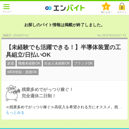
0
メニュー
気になる！
ログイン
お探しのバイト情報は掲載が終了しました。
掲載日 :2026
/
07
/
12
No.SKST8133237-T2
【未経験でも活躍できる！】半導体装置の工
具組立/日払いOK
派遣
職種未経験OK
社会人未経験OK
ブランクOK
WEB登録・面接OK
残業多めでがっつり稼ぐ！
完全週休二日制！
≪残業多めでがっつり稼ぐ≫高収入を希望される方にオススメ。残
...
もっとみる