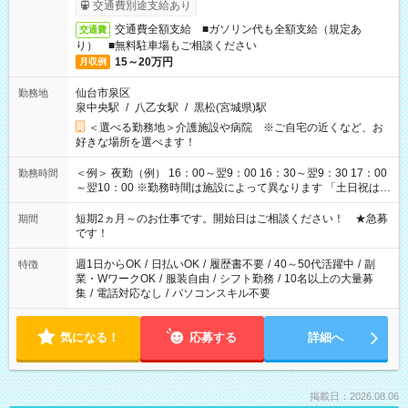
交通費別途支給あり
交通費全額支給 ■ガソリン代も全額支給（規定あ
交通費
り） ■無料駐車場もご相談ください
15～20万円
月収例
仙台市泉区
勤務地
泉中央駅
/
八乙女駅
/
黒松(宮城県)駅
＜選べる勤務地＞介護施設や病院 ※ご自宅の近くなど、お
好きな場所を選べます！
＜例＞ 夜勤（例） 16：00～翌9：00 16：30～翌9：30 17：00
勤務時間
～翌10：00 ※勤務時間は施設によって異なります 「土日祝は休
みたい」 「しっかり稼ぎたい」 「もう少し遅い時間から始めた
い」など ご希望にあったお仕事をご案内いたします。 ※未経験
短期2ヵ月～のお仕事です。開始日はご相談ください！ ★急募
期間
の方の場合は1～2ヶ月間は日中での仕事を経験いただき、 お
です！
仕事に慣れてからの夜勤になります。 ★家庭の都合でお休みが
必要な場合も遠慮なくご相談ください。
週1日からOK
/
日払いOK
/
履歴書不要
/
40～50代活躍中
/
副
特徴
業・WワークOK
/
服装自由
/
シフト勤務
/
10名以上の大量募
集
/
電話対応なし
/
パソコンスキル不要
気になる！
応募する
詳細へ
掲載日：2026.08.06