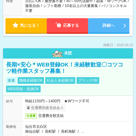
日払いOK
/
履歴書不要
/
40～50代活躍中
/
副業・WワークOK
/
特徴
服装自由
/
シフト勤務
/
10名以上の大量募集
/
パソコンスキル
不要
気になる！
応募する
詳細へ
掲載日：2026.08.10
未読
長期×安心＊WEB登録OK！未経験歓迎〇コツコ
ツ軽作業スタッフ募集！
派遣
職種未経験OK
社会人未経験OK
ブランクOK
WEB登録・面接OK
時給1150円～1400円 ★Wワーク不可
給与
交通費別途支給あり
交通費全額支給
交通費
仙台市太白区
勤務地
南仙台駅
/
長町駅
/
長町南駅
/
…