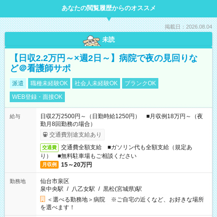
あなたの閲覧履歴からのオススメ
掲載日：2026.08.04
未読
【日収2.2万円～×週2日～】病院で夜の見回りな
ど＠看護師サポ
派遣
職種未経験OK
社会人未経験OK
ブランクOK
WEB登録・面接OK
日収2万2500円～（日勤時給1250円） ■月収例18万円～（夜
給与
勤月8回勤務の場合）
交通費別途支給あり
交通費全額支給 ■ガソリン代も全額支給（規定あ
交通費
り） ■無料駐車場もご相談ください
15～20万円
月収例
仙台市泉区
勤務地
泉中央駅
/
八乙女駅
/
黒松(宮城県)駅
＜選べる勤務地＞病院 ※ご自宅の近くなど、お好きな場所
を選べます！