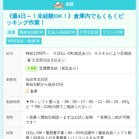
未読
《週4日～！未経験OK！》倉庫内でもくもくピ
ッキング作業！
派遣
職種未経験OK
社会人未経験OK
大学生歓迎
ブランクOK
WEB登録・面接OK
時給1200円～ ※日払いOK(規定あり) ※スキルにより応相談
給与
交通費別途支給あり
交通費支給（規定あり）
交通費
仙台市太白区
勤務地
南仙台駅から徒歩15分
倉庫
▼7h～シフト選べる ・09：00～17：00 ・12：00～20：00な
勤務時間
ど ＊7時～21時の間でご相談ください！
＜急募＞開始日相談～まずはお試し短期 ＊長期もご紹介可能
期間
です！
日払いOK
/
履歴書不要
/
40～50代活躍中
/
服装自由
/
シフト勤
特徴
務
/
10名以上の大量募集
/
パソコンスキル不要