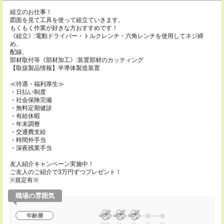
組立のお仕事！
図面を見て工具を使って組立ていきます。
もくもく作業が好きな方おすすめです！
《組立》:電動ドライバー・トルクレンチ・六角レンチを使用してネジ締
め、
配線、
部材取付等《部材加工》:装置部材のカッティング
【取扱製品情報】半導体製造装置
≪待遇・福利厚生≫
・日払い制度
・社会保険完備
・無料定期健診
・有給休暇
・年末調整
・交通費支給
・時間外手当
・深夜残業手当
友人紹介キャンペーン実施中！
ご友人のご紹介で3万円ずつプレゼント！
※規定有※
職場の雰囲気
年齢層