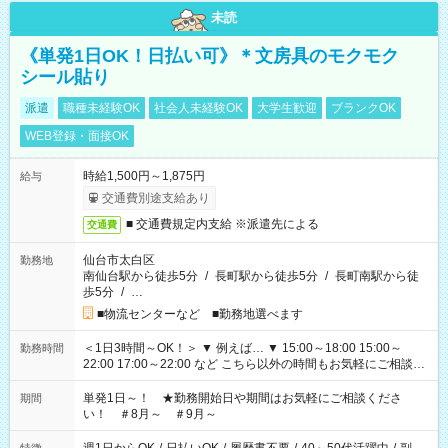
未読
《単発1日OK！日払い可》＊文房具のモクモク
シール貼り
派遣
職種未経験OK
社会人未経験OK
大学生歓迎
ブランクOK
WEB登録・面接OK
時給1,500円～1,875円
給与
交通費別途支給あり
■ 交通費規定内支給 ※派遣先による
交通費
仙台市太白区
勤務地
南仙台駅から徒歩5分
/
長町駅から徒歩5分
/
長町南駅から徒
歩5分
/
…
■物流センターなど ■勤務地選べます
＜1日3時間～OK！＞ ▼ 例えば… ▼ 15:00～18:00 15:00～
勤務時間
22:00 17:00～22:00 など こちら以外の時間もお気軽にご相談く
ださい！
単発1日～！ ★勤務開始日や期間はお気軽にご相談くださ
期間
い！ ＃8月～ ＃9月～