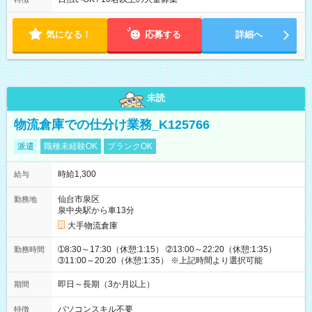
り ※配達が完了次第、帰社OKです
気になる！
応募する
詳細へ
未読
物流倉庫での仕分け業務_K125766
派遣
職種未経験OK
ブランクOK
時給1,300
給与
仙台市泉区
勤務地
泉中央駅から車13分
大手物流倉庫
➀8:30～17:30（休憩:1:15） ➁13:00～22:20（休憩:1:35）
勤務時間
➂11:00～20:20（休憩:1:35） ※上記時間より選択可能
即日～長期（3か月以上）
期間
パソコンスキル不要
特徴