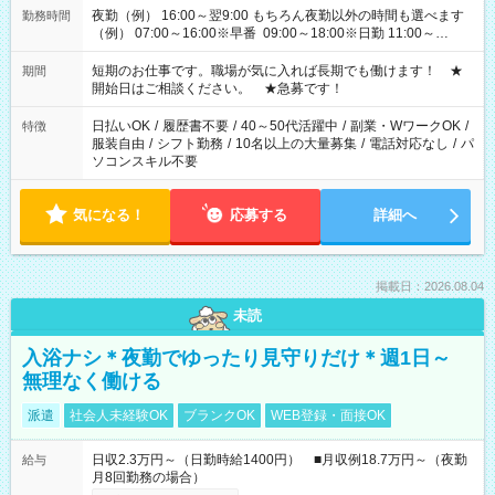
夜勤（例） 16:00～翌9:00 もちろん夜勤以外の時間も選べます
勤務時間
（例） 07:00～16:00※早番 09:00～18:00※日勤 11:00～
20:00※遅番 ※時間は、固定・選べる施設もあるので、ご希望が
あれば調整できます！ ※シフト制。勤務地により実働時間が異
短期のお仕事です。職場が気に入れば長期でも働けます！ ★
期間
なります。★家庭の都合でお休みが必要な場合も遠慮なくご相
開始日はご相談ください。 ★急募です！
談ください。
日払いOK
/
履歴書不要
/
40～50代活躍中
/
副業・WワークOK
/
特徴
服装自由
/
シフト勤務
/
10名以上の大量募集
/
電話対応なし
/
パ
ソコンスキル不要
気になる！
応募する
詳細へ
掲載日：2026.08.04
未読
入浴ナシ＊夜勤でゆったり見守りだけ＊週1日～
無理なく働ける
派遣
社会人未経験OK
ブランクOK
WEB登録・面接OK
日収2.3万円～（日勤時給1400円） ■月収例18.7万円～（夜勤
給与
月8回勤務の場合）