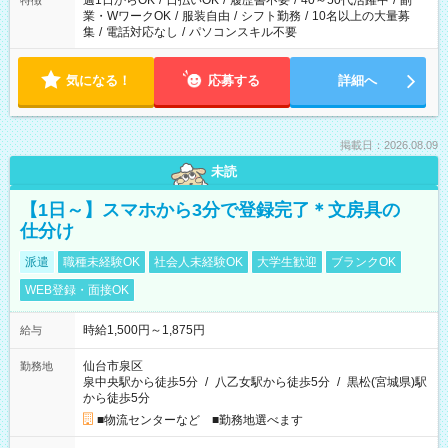
週1日からOK
/
日払いOK
/
履歴書不要
/
40～50代活躍中
/
副
特徴
業・WワークOK
/
服装自由
/
シフト勤務
/
10名以上の大量募
集
/
電話対応なし
/
パソコンスキル不要
気になる！
応募する
詳細へ
掲載日：2026.08.09
未読
【1日～】スマホから3分で登録完了＊文房具の
仕分け
派遣
職種未経験OK
社会人未経験OK
大学生歓迎
ブランクOK
WEB登録・面接OK
時給1,500円～1,875円
給与
仙台市泉区
勤務地
泉中央駅から徒歩5分
/
八乙女駅から徒歩5分
/
黒松(宮城県)駅
から徒歩5分
■物流センターなど ■勤務地選べます