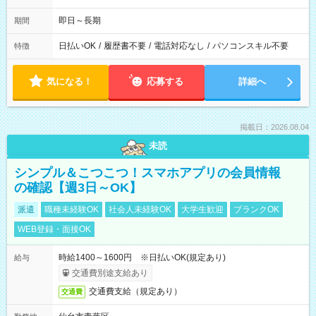
即日～長期
期間
日払いOK
/
履歴書不要
/
電話対応なし
/
パソコンスキル不要
特徴
気になる！
応募する
詳細へ
掲載日：2026.08.04
未読
シンプル＆こつこつ！スマホアプリの会員情報
の確認【週3日～OK】
派遣
職種未経験OK
社会人未経験OK
大学生歓迎
ブランクOK
WEB登録・面接OK
時給1400～1600円 ※日払いOK(規定あり)
給与
交通費別途支給あり
交通費支給（規定あり）
交通費