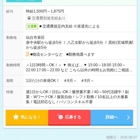
時給1,500円～1,875円
給与
交通費別途支給あり
■ 交通費規定内支給 ※派遣先による
交通費
仙台市泉区
勤務地
泉中央駅から徒歩5分
/
八乙女駅から徒歩5分
/
黒松(宮城県)駅
から徒歩5分
■物流センターなど ■勤務地選べます
＜1日3時間～OK！＞ ▼ 例えば… ▼ 15:00～18:00 15:00～
勤務時間
22:00 17:00～22:00 など こちら以外の時間もお気軽にご相談く
ださい！
1日だけの単発OK！ ＃8月～ ＃9月～
期間
週1日からOK
/
日払いOK
/
履歴書不要
/
40～50代活躍中
/
副
特徴
業・WワークOK
/
服装自由
/
シフト勤務
/
10名以上の大量募
集
/
電話対応なし
/
パソコンスキル不要
気になる！
応募する
詳細へ
掲載日：2026.08.07