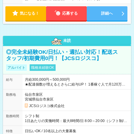
気になる！
応募する
詳細へ
未読
◎完全未経験OK/日払い・週払い対応！配送ス
タッフ/初期費用0円！【JCSロジスコ】
アルバイト
職種未経験OK
月給300,000円～500,000円
給与
★配達個数が増えるとさらに給与UP！ 1番稼ぐ人で月120万ほ
ど！ ・主要都市エリア 月収55万円／週5日稼働 月収65万~112
万円／週6日稼働 ・地方郊外エリア 月収40万円／週5日稼働 月
仙台市泉区
勤務地
収40万円~50万円／週6日稼働 ＜モデルイメージ＞ ■月収50万
宮城県仙台市泉区
円 (27歳男性/江東区在住)※元建築関係 1日150個配達×25日勤務
JCSロジスコ株式会社
(日休み) ■月収80万円(43歳男性/墨田区在住)※元営業 1日200個
配達×25日勤務(月休み) 【試用期間】試用期間なし
シフト制
勤務時間
1日あたりの実働時間：最大8時間/日 8:00～20:00（シフト制/実
働8時間） ※週5日勤務（場所次第では週4も有り） ※配達状況
によって時間外での勤務可能性有り ※案件により多少の前後あ
日払いOK / 10名以上の大量募集
特徴