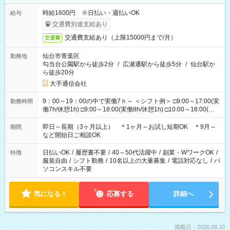
時給1600円 ※日払い・週払いOK
給与
交通費別途支給あり
交通費支給あり（上限15000円まで/月）
交通費
仙台市青葉区
勤務地
勾当台公園駅から徒歩2分
/
広瀬通駅から徒歩5分
/
仙台駅か
ら徒歩20分
大手通信会社
9：00～19：00の中で実働7ｈ～ ＜シフト例＞ □9:00～17:00(実
勤務時間
働7h/休憩1h) □9:00～18:00(実働8h/休憩1h) □10:00～18:00(実
働7h/休憩1h) □10:00～19:00(実働8h/休憩1h) ＊時間固定ＯＫ
即日～長期（3ヶ月以上） ＊1ヶ月～お試し短期OK ＊9月～
期間
など開始日ご相談OK
日払いOK
/
履歴書不要
/
40～50代活躍中
/
副業・WワークOK
/
特徴
服装自由
/
シフト勤務
/
10名以上の大量募集
/
電話対応なし
/
パ
ソコンスキル不要
気になる！
応募する
詳細へ
掲載日：2026.08.10