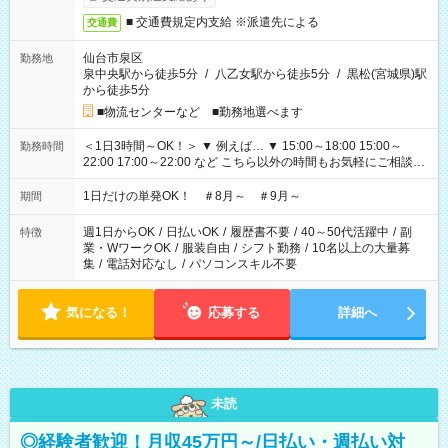
■ 交通費規定内支給 ※派遣先による
交通費
仙台市泉区
勤務地
泉中央駅から徒歩5分
/
八乙女駅から徒歩5分
/
黒松(宮城県)駅
から徒歩5分
■物流センターなど ■勤務地選べます
＜1日3時間～OK！＞ ▼ 例えば… ▼ 15:00～18:00 15:00～
勤務時間
22:00 17:00～22:00 など こちら以外の時間もお気軽にご相談く
ださい！
1日だけの単発OK！ ＃8月～ ＃9月～
期間
週1日からOK
/
日払いOK
/
履歴書不要
/
40～50代活躍中
/
副
特徴
業・WワークOK
/
服装自由
/
シフト勤務
/
10名以上の大量募
集
/
電話対応なし
/
パソコンスキル不要
気になる！
応募する
詳細へ
未読
◎経験者歓迎！月収45万円～/日払い・週払い対