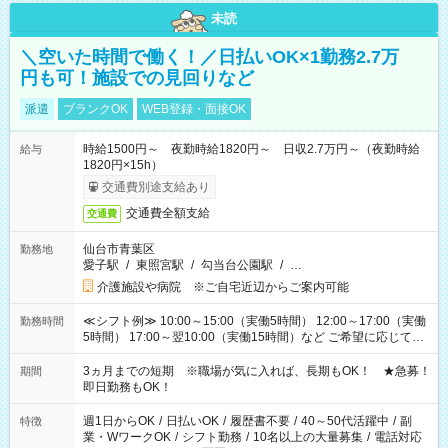
未読
＼空いた時間で働く！／日払いOK×1勤務2.7万
円も可！施設での見回りなど
派遣
ブランクOK
WEB登録・面接OK
時給1500円～ 夜勤時給1820円～ 日収2.7万円～（夜勤時給
給与
1820円×15h）
交通費別途支給あり
交通費全額支給
交通費
仙台市青葉区
勤務地
愛子駅
/
東照宮駅
/
勾当台公園駅
/
…
介護施設や病院 ※ご自宅近辺からご案内可能
≪シフト例≫ 10:00～15:00（実働5時間） 12:00～17:00（実働
勤務時間
5時間） 17:00～翌10:00（実働15時間）など ご希望に応じて、
働く時間は調整できます！ お気軽に担当へ相談ください！
3ヵ月までの短期 ※職場が気に入れば、長期もOK！ ★急募！
期間
即日勤務もOK！
週1日からOK
/
日払いOK
/
履歴書不要
/
40～50代活躍中
/
副
特徴
業・WワークOK
/
シフト勤務
/
10名以上の大量募集
/
電話対応