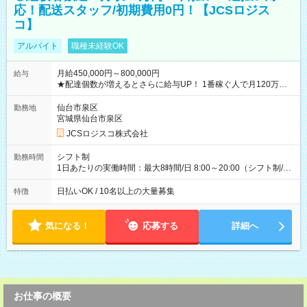
応！配送スタッフ/初期費用0円！【JCSロジス
コ】
アルバイト
職種未経験OK
月給450,000円～800,000円
給与
★配達個数が増えるとさらに給与UP！ 1番稼ぐ人で月120万ほ
ど！ ・主要都市エリア 月収55万円／週5日稼働 月収65万~112
万円／週6日稼働 ・地方郊外エリア 月収40万円／週5日稼働 月
仙台市泉区
勤務地
収40万円~50万円／週6日稼働 ＜モデルイメージ＞ ■月収50万
宮城県仙台市泉区
円 (27歳男性/江東区在住)※元建築関係 1日150個配達×25日勤務
JCSロジスコ株式会社
(日休み) ■月収80万円(43歳男性/墨田区在住)※元営業 1日200個
配達×25日勤務(月休み) 【試用期間】試用期間なし
シフト制
勤務時間
1日あたりの実働時間：最大8時間/日 8:00～20:00（シフト制/実
働8時間） ※週5日勤務（場所次第では週4も有り） ※配達状況
によって時間外での勤務可能性有り ※案件により多少の前後あ
日払いOK / 10名以上の大量募集
特徴
り ※配達が完了次第、帰社OKです
気になる！
応募する
詳細へ
お仕事の概要