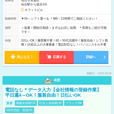
仙台市青葉区
勤務地
仙台駅から徒歩3分
オフィスビル
▼5h～シフト選べる ＊9時～21時間でご相談ください！
勤務時間
＜急募＞開始日相談～まずはお試し短期 ＊長期もご紹介可能
期間
です！
日払いOK
/
履歴書不要
/
40～50代活躍中
/
服装自由
/
シフト勤
特徴
務
/
10名以上の大量募集
/
電話対応なし
/
パソコンスキル不要
気になる！
応募する
詳細へ
掲載日：2026.08.08
未読
電話なし＊データ入力【会社情報の登録作業】
平日週4～OK！服装自由！日払いOK
派遣
職種未経験OK
社会人未経験OK
ブランクOK
WEB登録・面接OK