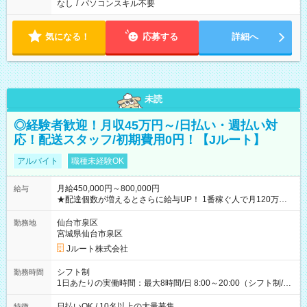
なし
/
パソコンスキル不要
気になる！
応募する
詳細へ
未読
◎経験者歓迎！月収45万円～/日払い・週払い対
応！配送スタッフ/初期費用0円！【Jルート】
アルバイト
職種未経験OK
月給450,000円～800,000円
給与
★配達個数が増えるとさらに給与UP！ 1番稼ぐ人で月120万ほ
ど！ ・主要都市エリア 月収55万円／週5日稼働 月収65万~112
万円／週6日稼働 ・地方郊外エリア 月収40万円／週5日稼働 月
仙台市泉区
勤務地
収40万円~50万円／週6日稼働 ＜モデルイメージ＞ ■月収50万
宮城県仙台市泉区
円 (27歳男性/江東区在住)※元建築関係 1日150個配達×25日勤務
Jルート株式会社
(日休み) ■月収80万円(43歳男性/墨田区在住)※元営業 1日200個
配達×25日勤務(月休み) 【試用期間】試用期間なし
シフト制
勤務時間
1日あたりの実働時間：最大8時間/日 8:00～20:00（シフト制/実
働8時間） ※週5日勤務（場所次第では週4も有り） ※配達状況
によって時間外での勤務可能性有り ※案件により多少の前後あ
日払いOK / 10名以上の大量募集
特徴