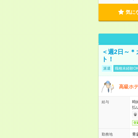
気に
＜週2日～＊
ト！
派遣
職種未経験O
高級ホ
時
給与
払
交
青
勤務地