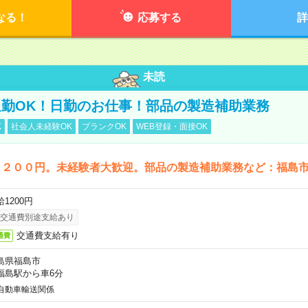
なる！
応募する
詳
未読
勤OK！日勤のお仕事！部品の製造補助業務
K
社会人未経験OK
ブランクOK
WEB登録・面接OK
１２００円。未経験者大歓迎。部品の製造補助業務など：福島
1200円
交通費別途支給あり
交通費支給有り
通費
島県福島市
福島駅から車6分
自動車輸送関係