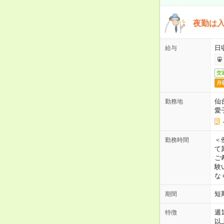
夜勤は
日
給与
交
月
仙
勤務地
愛
＜
勤務時間
て
ご
験
な
短
期間
週
特徴
以