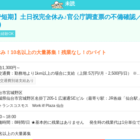
未読
で短期】土日祝完全休み♪官公庁調査票の不備確認
)
経験OK
み！10名以上の大量募集！残業なし！のバイト
1,300円～
交通費：勤務地より1km以上の場合に支給（上限:5万円/月・2,500円/日） ※
交通費別途支給あり
台市宮城野区
城県仙台市宮城野区名掛丁205-1 広瀬通SEビル（最寄り駅：JR各線「仙台駅
トランスコスモス Work it! Plaza 仙台
00～18:00
働時間：8時間/日 ★基本的に残業はありません 発生時の残業代は1分単位
0名以上の大量募集