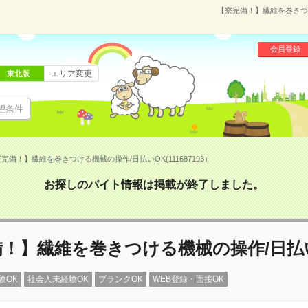
【寮完備！】繊維を巻きつけ
会員登録
エリア変更
東北版
望条件
完備！】繊維を巻きつける機械の操作/日払いOK(111687193）
お探しのバイト情報は掲載が終了しました。
備！】繊維を巻きつける機械の操作/日払
験OK
社会人未経験OK
ブランクOK
WEB登録・面接OK