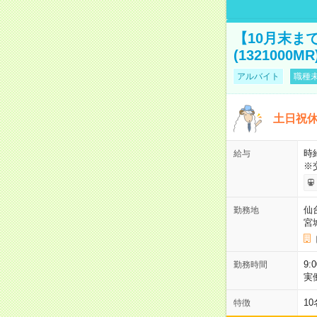
【10月末ま
(1321000MR
アルバイト
職種未
土日祝休
時給
給与
※
仙
勤務地
宮
9:
勤務時間
実
1
特徴