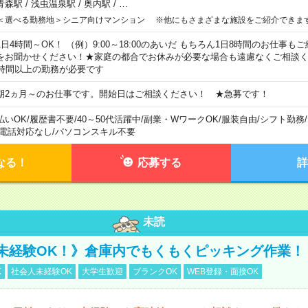
青森駅
/
浅虫温泉駅
/
奥内駅
/
…
＜選べる勤務地＞シニア向けマンション ※他にもさまざまな施設をご紹介できま
1日4時間～OK！ （例）9:00～18:00のあいだ もちろん1日8時間のお仕事
をお聞かせください！★家庭の都合でお休みが必要な場合も遠慮なくご相談く
5時間以上の勤務が必要です
期2ヵ月～のお仕事です。開始日はご相談ください！ ★急募です！
払いOK
/
履歴書不要
/
40～50代活躍中
/
副業・WワークOK
/
服装自由
/
シフト勤務
/
電話対応なし
/
パソコンスキル不要
なる！
応募する
詳
未読
未経験OK！》倉庫内でもくもくピッキング作業！
K
社会人未経験OK
大学生歓迎
ブランクOK
WEB登録・面接OK