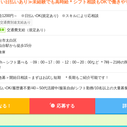
しい日払いあり≫未経験でも高時給＊シフト相談もOKで働きや
給1200円～ ※日払いOK(規定あり) ※スキルにより応相談
交通費別途支給あり
交通費支給（規定あり）
通費
台市太白区
仙台駅から徒歩15分
倉庫
7h～シフト選べる ・09：00～17：00 ・12：00～20：00など ＊7時～21
！
急募＞開始日相談～まずはお試し短期 ＊長期もご紹介可能です！
払いOK
/
履歴書不要
/
40～50代活躍中
/
服装自由
/
シフト勤務
/
10名以上の大量募
なる！
応募する
詳