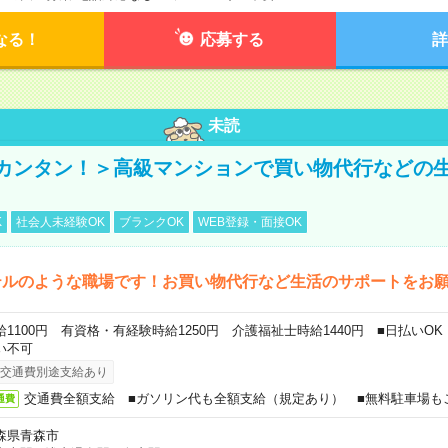
なる！
応募する
詳
未読
カンタン！＞高級マンションで買い物代行などの
K
社会人未経験OK
ブランクOK
WEB登録・面接OK
テルのような職場です！お買い物代行など生活のサポートをお
給1100円 有資格・有経験時給1250円 介護福祉士時給1440円 ■日払いO
い不可
交通費別途支給あり
交通費全額支給 ■ガソリン代も全額支給（規定あり） ■無料駐車場も
通費
森県青森市