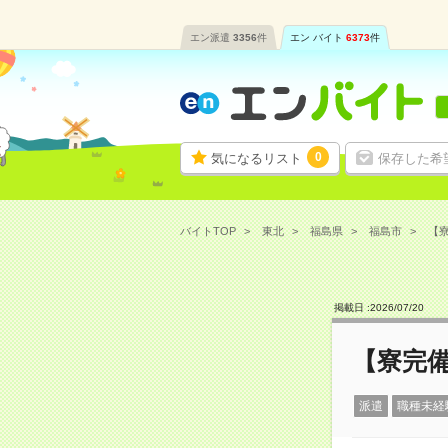
エン派遣
3356
件
エン バイト
6373
件
0
気になるリスト
保存した希
バイトTOP
東北
福島県
福島市
【寮
掲載日 :
2026
/
07
/
20
【寮完
派遣
職種未経