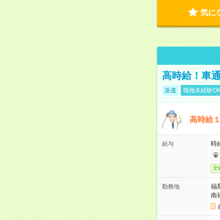
気に
高時給！車通
派遣
職種未経験O
高時給
時給
給与
交
福
勤務地
南