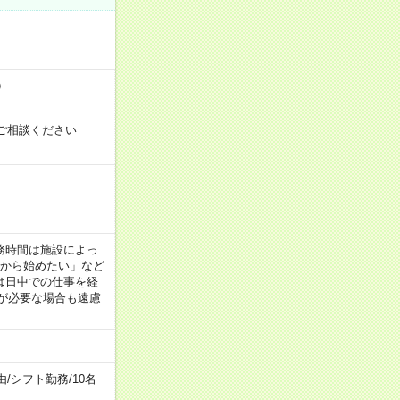
）
ご相談ください
！
 ※勤務時間は施設によっ
間から始めたい」など
は日中での仕事を経
が必要な場合も遠慮
由
/
シフト勤務
/
10名