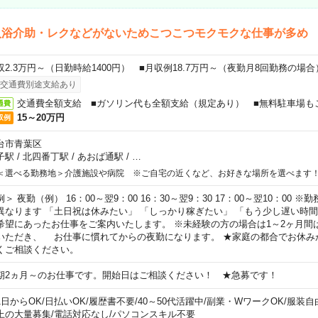
入浴介助・レクなどがないためこつこつモクモクな仕事が多め
収2.3万円～（日勤時給1400円） ■月収例18.7万円～（夜勤月8回勤務の場合
交通費別途支給あり
交通費全額支給 ■ガソリン代も全額支給（規定あり） ■無料駐車場も
通費
15～20万円
収例
台市青葉区
子駅
/
北四番丁駅
/
あおば通駅
/
…
＜選べる勤務地＞介護施設や病院 ※ご自宅の近くなど、お好きな場所を選べます
例＞ 夜勤（例） 16：00～翌9：00 16：30～翌9：30 17：00～翌10：00
異なります 「土日祝は休みたい」 「しっかり稼ぎたい」 「もう少し遅い時
希望にあったお仕事をご案内いたします。 ※未経験の方の場合は1～2ヶ月間
いただき、 お仕事に慣れてからの夜勤になります。 ★家庭の都合でお休み
くご相談ください。
期2ヵ月～のお仕事です。開始日はご相談ください！ ★急募です！
1日からOK
/
日払いOK
/
履歴書不要
/
40～50代活躍中
/
副業・WワークOK
/
服装自
上の大量募集
/
電話対応なし
/
パソコンスキル不要