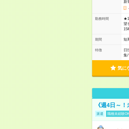
新
★
勤務時間
望
1
短
期間
日
特徴
集
/
気に
《週4日～！
派遣
職種未経験O