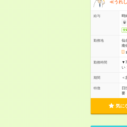
≪うれ
時
給与
交
仙
勤務地
南
▼
勤務時間
い
＜
期間
日
特徴
要
気に