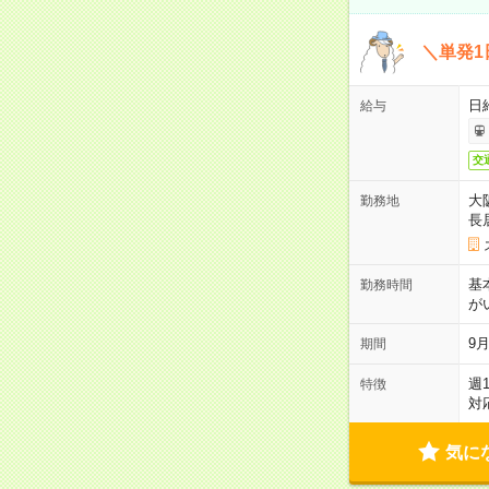
＼単発1
日給
給与
交
大
勤務地
長
基
勤務時間
が
9月
期間
週
特徴
対
気に