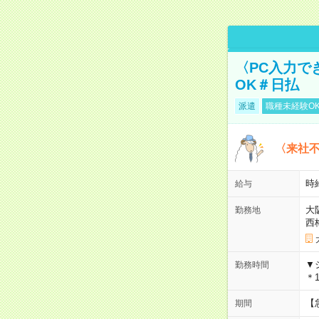
〈PC入力で
OK＃日払
派遣
職種未経験O
〈来社
時給
給与
大
勤務地
西
▼
勤務時間
＊1
【
期間