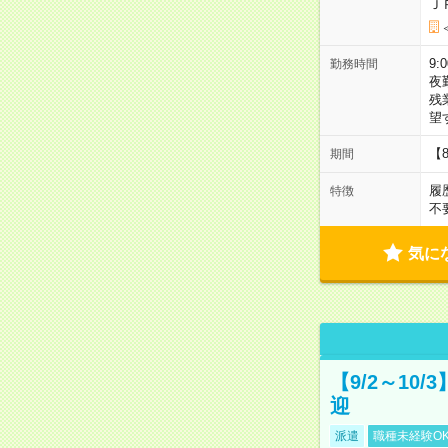
Ｊ
9:
勤務時間
夜
残
望
【
期間
履
特徴
不
気に
【9/2～10
迎
派遣
職種未経験O