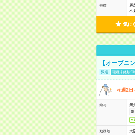
履
特徴
不
気に
【オープニン
派遣
職種未経験O
≪週2日
無
給与
交
大
勤務地