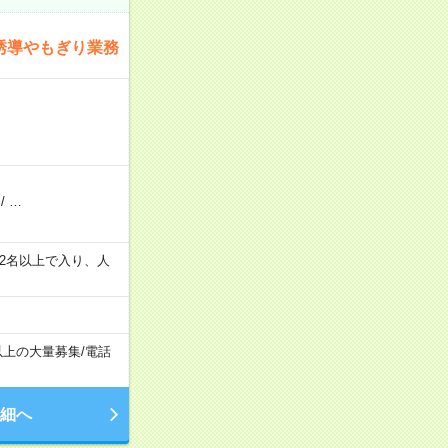
誘導やもぎり業務
/
…
の間で2名以上で入り、人
以上の大量募集
/
電話
細へ