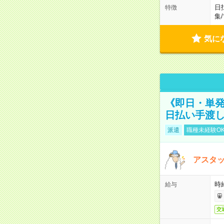
日
特徴
集
/
気に
《即日・単発
日払い手渡
派遣
職種未経験O
アスタッ
時給
給与
交