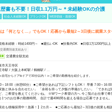
歴書も不要！日収1.1万円～＊未経験OKの介護
K
社会人未経験OK
ブランクOK
WEB登録・面接OK
は「何となく…」でもOK！応募から最短2～3日後に就業スタ
資格未経験：時給1400円～ ■週払いOK ■扶養内OK ■日収1万1200円以上
交通費別途支給あり
交通費全額支給
通費
阪市天王寺区
王寺駅
/
大阪上本町駅
/
鶴橋駅
/
…
≪自宅からドアtoドアで30分以内！≫ご希望の勤務地を紹介します。
00～18:00（休憩60分） ■ご希望があれば下記シフトもOK！ 早番 7:00～16:00 遅
家族と休みを合わせたい」 「余裕を持って夕飯の準備がしたい」 「できれば
ど、ご希望を教えてくださいね。 ※Wワーク希望の方へ 今ご覧のお仕事で希
う1つのお仕事の勤務時間。 合計で週40時間を超える場合は応募できません。
現在も積極採用中！急募！】2カ月～ ■ご応募から最短2～3日後の就業も相