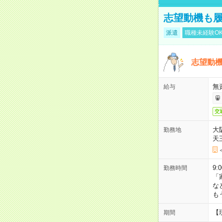
志望動機も履
派遣
職種未経験O
志望動機
無
給与
交
大
勤務地
天
9:
勤務時間
「
な
も
【
期間