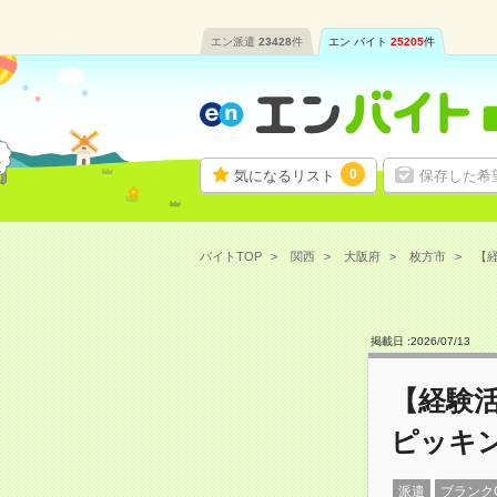
エン派遣
23428
件
エン バイト
25205
件
0
気になるリスト
保存した希
バイトTOP
関西
大阪府
枚方市
【経
掲載日 :
2026
/
07
/
13
【経験
ピッキン
派遣
ブランク