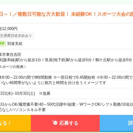
日～！／複数日可能な方大歓迎！ 未経験OK！スポーツ大会の
12,000円
交通費別途支給あり
別途支給
通費
阪市東住吉区
居(阪和線)駅から徒歩1分
/
長居(地下鉄)駅から徒歩5分
/
鶴ケ丘駅から徒歩5分
スポーツの祭典✨
本8:00～22:00の間で8時間勤務 ※一部日程で6:45開始有 ※8:00～22:00
いない時間帯がないように相方と時間を分け合うイメージです
2日(水)~10月3日(土) ※急募
1日からOK
/
履歴書不要
/
40～50代活躍中
/
副業・WワークOK
/
シフト勤務
/
10名
応なし
/
パソコンスキル不要
なる！
応募する
詳