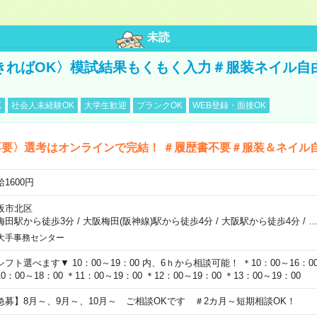
未読
きればOK〉模試結果もくもく入力＃服装ネイル自
K
社会人未経験OK
大学生歓迎
ブランクOK
WEB登録・面接OK
不要〉選考はオンラインで完結！ ＃履歴書不要＃服装＆ネイル
1600円
阪市北区
梅田駅から徒歩3分
/
大阪梅田(阪神線)駅から徒歩4分
/
大阪駅から徒歩4分
/
大手事務センター
シフト選べます▼ 10：00～19：00 内、6ｈから相談可能！ ＊10：00～16：00 
0：00～18：00 ＊11：00～19：00 ＊12：00～19：00 ＊13：00～19：00
急募】8月～、9月～、10月～ ご相談OKです ＃2カ月～短期相談OK！