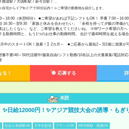
Ｒ難波駅
/
大国町駅
/
新今宮駅
/
…
≪自宅からドアtoドアで30分以内！≫ご希望の勤務地を紹介します。
00～18:00（休憩60分） ■ご希望があれば下記シフトもOK！ 早番 7:00～16:00 遅
勤 16:30～翌9:30 「家族と休みを合わせたい」 「余裕を持って夕飯の準備
業はしたくない」 など、ご希望を教えてくださいね。 ※Wワーク希望の方へ
する勤務時間と、もう1つのお仕事の勤務時間。 合計で週40時間を超える場
8月中のスタートOK！急募！】2カ月～ ■ご応募から最短2～3日後に就業が
歴書不要
/
40～50代活躍中
/
服装自由
/
シフト勤務
/
10名以上の大量募集
/
電話対応
要
なる！
応募する
詳
未読
/3】✨日給12000円！✨アジア競技大会の誘導・も
K
社会人未経験OK
大学生歓迎
ブランクOK
WEB登録・面接OK