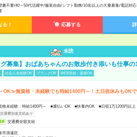
歴書不要
/
40～50代活躍中
/
服装自由
/
シフト勤務
/
10名以上の大量募集
/
電話対応
要
なる！
応募する
詳
未読
グ募集】おばあちゃんのお散歩付き添いも仕事の
K
社会人未経験OK
ブランクOK
WEB登録・面接OK
～OK≫無資格・未経験でも時給1400円～！土日祝休みもOK
資格未経験：時給1400円～ ■週払いOK ■扶養内OK ■日収1万1200円以上
交通費別途支給あり
交通費全額支給
通費
阪市浪速区