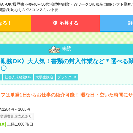
払いOK
/
履歴書不要
/
40～50代活躍中
/
副業・WワークOK
/
服装自由
/
シフト勤務
/
電話対応なし
/
パソコンスキル不要
なる！
応募する
詳
未読
勤務OK》大人気！書類の封入作業など＊選べる
し〇
K
社会人未経験OK
大学生歓迎
ブランクOK
フは単発1日からお仕事の紹介可能！ 暇な日・空いた時間に
1284円～1605円
交通費別途支給あり
上限1,000円/日
通費