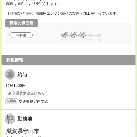
配属は適性により決定されます。
【取扱製品情報】船舶用エンジン部品の製造・加工を行っています。
職場の雰囲気
年齢層
20代
30
40
50
60
募集情報
給与
時給1500円
交通費別途支給あり
交通費規定内支給
交通費
勤務地
滋賀県守山市