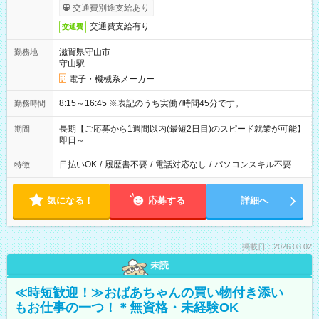
交通費別途支給あり
交通費支給有り
交通費
滋賀県守山市
勤務地
守山駅
電子・機械系メーカー
8:15～16:45 ※表記のうち実働7時間45分です。
勤務時間
長期【ご応募から1週間以内(最短2日目)のスピード就業が可能】
期間
即日～
日払いOK
/
履歴書不要
/
電話対応なし
/
パソコンスキル不要
特徴
気になる！
応募する
詳細へ
掲載日：2026.08.02
未読
≪時短歓迎！≫おばあちゃんの買い物付き添い
もお仕事の一つ！＊無資格・未経験OK