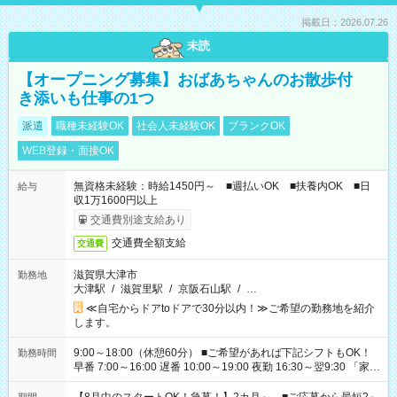
掲載日：2026.07.26
未読
【オープニング募集】おばあちゃんのお散歩付
き添いも仕事の1つ
派遣
職種未経験OK
社会人未経験OK
ブランクOK
WEB登録・面接OK
無資格未経験：時給1450円～ ■週払いOK ■扶養内OK ■日
給与
収1万1600円以上
交通費別途支給あり
交通費全額支給
交通費
滋賀県大津市
勤務地
大津駅
/
滋賀里駅
/
京阪石山駅
/
…
≪自宅からドアtoドアで30分以内！≫ご希望の勤務地を紹介
します。
9:00～18:00（休憩60分） ■ご希望があれば下記シフトもOK！
勤務時間
早番 7:00～16:00 遅番 10:00～19:00 夜勤 16:30～翌9:30 「家族
と休みを合わせたい」 「余裕を持って夕飯の準備がしたい」
「できれば残業はしたくない」 など、ご希望を教えてください