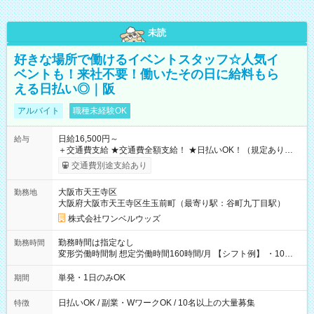
未読
好きな場所で働けるイベントスタッフ☆人気イ
ベントも！来社不要！働いたその日に給料もら
える日払い◎｜阪
アルバイト
職種未経験OK
日給16,500円～
給与
＋交通費支給 ★交通費全額支給！ ★日払いOK！（規定あり） ┗
働いたその日に現金GET♪ お仕事後はコンビニATMから 日払
交通費別途支給あり
い分を引き落とせます！ 【試用期間】試用期間なし
大阪市天王寺区
勤務地
大阪府大阪市天王寺区生玉前町（最寄り駅：谷町九丁目駅）
株式会社ワンベルウッズ
勤務時間は指定なし
勤務時間
変形労働時間制 想定労働時間160時間/月 【シフト例】 ・10：
00～20：00
単発・1日のみOK
期間
日払いOK / 副業・WワークOK / 10名以上の大量募集
特徴