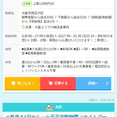
上限1,000円/日
交通費
大阪市西淀川区
勤務地
御幣島駅から徒歩10分
/
千船駅から徒歩12分
/
尼崎(阪神線)駅
から【登録地】徒歩1分
/
…
兵庫・大阪エリアの物流倉庫内
(1)9:00～17:00※休憩1ｈ (2)17:30～21:30 (3)21:15～翌8:00※休
勤務時間
憩1ｈ 日勤・夕勤・夜勤からお選びいただけます！ ご希望に合
わせて働けるお仕事です(*^^*) 【その他選べる勤務時間】 8-17
時/9-17時/9-18時/10-18時/11-21時/18-22時/20-翌4時/21-翌5
■急募■ド短期1日だけOK☆ ■単発OK ■週1～OK！ ■短期勤務歓
期間
時/22-翌6時/0-翌8時 ご自身のご都合で選んで頂ける完全自由シ
迎 ■長期勤務歓迎
フト！
週1日からOK
/
日払いOK
/
履歴書不要
/
40～50代活躍中
/
副
特徴
業・WワークOK
/
服装自由
/
10名以上の大量募集
/
電話対応な
し
/
パソコンスキル不要
気になる！
応募する
詳細へ
掲載日：2026.08.10
未読