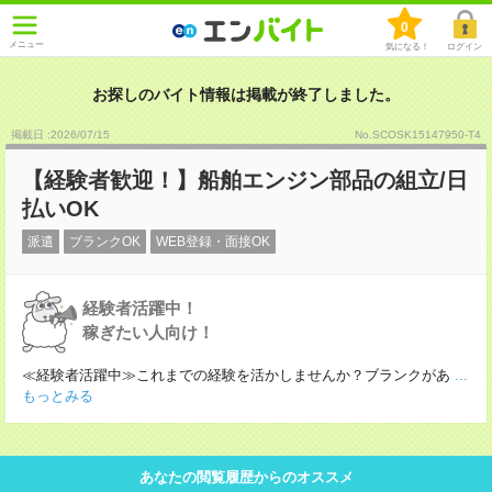
0
メニュー
気になる！
ログイン
お探しのバイト情報は掲載が終了しました。
掲載日 :2026
/
07
/
15
No.SCOSK15147950-T4
【経験者歓迎！】船舶エンジン部品の組立/日
払いOK
派遣
ブランクOK
WEB登録・面接OK
経験者活躍中！
稼ぎたい人向け！
≪経験者活躍中≫これまでの経験を活かしませんか？ブランクがあ
...
もっとみる
あなたの閲覧履歴からのオススメ