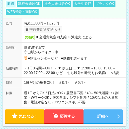
派遣
職種未経験OK
社会人未経験OK
大学生歓迎
ブランクOK
WEB登録・面接OK
時給1,300円～1,625円
給与
交通費別途支給あり
■ 交通費規定内支給 ※派遣先による
交通費
滋賀県守山市
勤務地
守山駅からバイク・車
■物流センターなど ■勤務地選べます
＜1日3時間～OK！＞ ▼ 例えば… ▼ 15:00～18:00 15:00～
勤務時間
22:00 17:00～22:00 など こちら以外の時間もお気軽にご相談く
ださい！
1日だけの単発OK！ ＃8月～ ＃9月～
期間
週1日からOK
/
日払いOK
/
履歴書不要
/
40～50代活躍中
/
副
特徴
業・WワークOK
/
服装自由
/
シフト勤務
/
10名以上の大量募
集
/
電話対応なし
/
パソコンスキル不要
気になる！
応募する
詳細へ