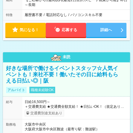
【ご応募から1週間以内(最短2日目)のスピード就業が可能】即日
期間
～長期
履歴書不要
/
電話対応なし
/
パソコンスキル不要
特徴
気になる！
応募する
詳細へ
未読
好きな場所で働けるイベントスタッフ☆人気イ
ベントも！来社不要！働いたその日に給料もら
える日払い◎｜阪
アルバイト
職種未経験OK
日給16,500円～
給与
＋交通費支給 ★交通費全額支給！ ★日払いOK！（規定あり） ┗
働いたその日に現金GET♪ お仕事後はコンビニATMから 日払
交通費別途支給あり
い分を引き落とせます！ 【試用期間】試用期間なし
大阪市中央区
勤務地
大阪府大阪市中央区難波（最寄り駅：難波駅）