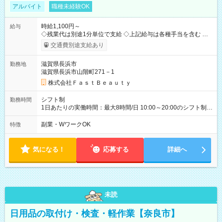
アルバイト
職種未経験OK
時給1,100円～
給与
◇残業代は別途1分単位で支給 ◇上記給与は各種手当を含む ◇毎
月インセンティブポイント付与 ・店舗売上や入客人数などに応
交通費別途支給あり
じてインセンティブポイントを付与 ・ポイントは6ヶ月に一度引
き出し可能 ◇半年に1回の昇給制度（3人に1人以上が昇給） ◇管
滋賀県長浜市
勤務地
理美容師手当あり 研修期間6ヶ月間は以下給与のみ変更あり 時
滋賀県長浜市山階町271－1
給1080円 ※交通費支給（全額支給） ※給与に関しては2025年度
の最低賃金を反映済み ※各都道府県の施行月より適応、入社時
株式会社ＦａｓｔＢｅａｕｔｙ
期によっては変動の可能性あり 詳細は、採用担当へお問い合わ
せください 【試用期間】試用期間なし
シフト制
勤務時間
1日あたりの実働時間：最大8時間/日 10:00～20:00のシフト制
週2日～、1日5時間～OK シフトはご希望を伺いながら相談のう
え決定します 扶養内勤務・ダブルワークOK
副業・WワークOK
特徴
気になる！
応募する
詳細へ
未読
日用品の取付け・検査・軽作業【奈良市】