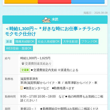
掲載日：2026.08.08
未読
＜時給1,300円～＊好きな時にお仕事＞チラシの
モクモク仕分け
派遣
職種未経験OK
社会人未経験OK
大学生歓迎
ブランクOK
WEB登録・面接OK
時給1,300円～1,625円
給与
交通費別途支給あり
■ 交通費規定内支給 ※派遣先による
交通費
滋賀県草津市
勤務地
草津(滋賀県)駅からバイク・車
/
南草津駅からバイク・車
■物流センターなど ■勤務地選べます
9:00～17:00 10:00～19:00 など ■ 他の時間帯もお気軽にご相
勤務時間
談ください！
単発1日～！ ★勤務開始日や期間はお気軽にご相談くださ
期間