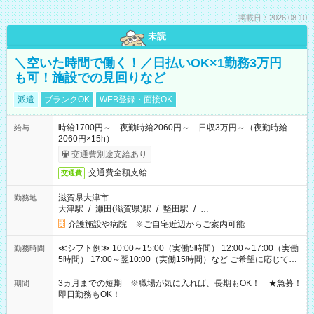
掲載日：2026.08.10
未読
＼空いた時間で働く！／日払いOK×1勤務3万円
も可！施設での見回りなど
派遣
ブランクOK
WEB登録・面接OK
時給1700円～ 夜勤時給2060円～ 日収3万円～（夜勤時給
給与
2060円×15h）
交通費別途支給あり
交通費全額支給
交通費
滋賀県大津市
勤務地
大津駅
/
瀬田(滋賀県)駅
/
堅田駅
/
…
介護施設や病院 ※ご自宅近辺からご案内可能
≪シフト例≫ 10:00～15:00（実働5時間） 12:00～17:00（実働
勤務時間
5時間） 17:00～翌10:00（実働15時間）など ご希望に応じて、
働く時間は調整できます！ お気軽に担当へ相談ください！
3ヵ月までの短期 ※職場が気に入れば、長期もOK！ ★急募！
期間
即日勤務もOK！