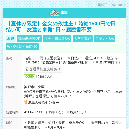
掲載日：2026.08.03
未読
【夏休み限定】金欠の救世主！時給1500円で日
払い可！友達と単発1日～履歴書不要
派遣
職種未経験OK
社会人未経験OK
大学生歓迎
ブランクOK
WEB登録・面接OK
時給1,500円（交通費込） ※日払い・週払いOK！（規定有）
給与
【日収例】10,500円＝時給1500円×7時間 ＃日収1万円以上！
交通費別途支給あり
時給に含む
交通費
神戸市中央区
勤務地
三宮(神戸市営)駅から無料バス
/
三ノ宮駅から無料バス
/
三宮
(神戸新交通)駅から無料バス
/
…
港島の物流センター
9:00～17:00 （休憩60分） ※残業なし！
勤務時間
＜急募＞即日～短期・長期 ※単発OK！ ※平日のみ・延長の
期間
可能性あり ＃8月～9月～