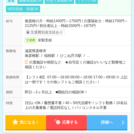
派遣
職種未経験OK
社会人未経験OK
ブランクOK
WEB登録・面接OK
無資格の方：時給1400円～1750円 / 介護福祉士：時給1700円～
給与
2125円 / 初任者以上：時給1500円～1875円
交通費別途支給あり
全額支給
交通費
滋賀県彦根市
勤務地
南彦根駅
/
稲枝駅
/
ひこね芹川駅
/
…
介護施設や病院など ★自宅近くの施設がいいなど勤務地ご
相談ください
【シフト例】 07:00～16:00 09:00～18:00 17:00～09:00 ※ 上記
勤務時間
は一例です！その他シフトもご相談ください！
即日～2ヶ月以上 ■開始日の相談OK！
期間
日払いOK
/
履歴書不要
/
40～50代活躍中
/
シフト勤務
/
10名以
特徴
上の大量募集
/
電話対応なし
/
パソコンスキル不要
気になる！
応募する
詳細へ