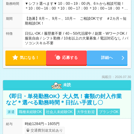
▼シフト選べます▼ 10：00～19：00 内、6ｈから相談可能！
勤務時間
＊10：00～16：00 ＊10：00～17：00 ＊10：00～18：00 ＊
11：00～19：00 ＊12：00～19：00 ＊13：00～19：00
【急募】8月～、9月～、10月～ ご相談OKです ＃2カ月～短
期間
期相談OK！
日払いOK
/
履歴書不要
/
40～50代活躍中
/
副業・WワークOK
/
特徴
服装自由
/
シフト勤務
/
10名以上の大量募集
/
電話対応なし
/
パ
ソコンスキル不要
気になる！
応募する
詳細へ
掲載日：2026.07.30
未読
《即日・単発勤務OK》大人気！書類の封入作業
など＊選べる勤務時間＊日払い手渡し〇
派遣
職種未経験OK
社会人未経験OK
大学生歓迎
ブランクOK
時給1284円～1605円
給与
交通費別途支給あり