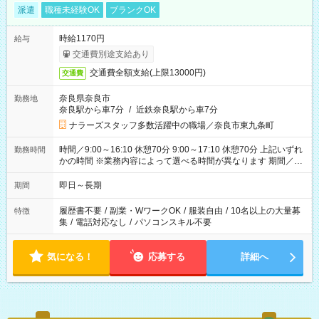
派遣
職種未経験OK
ブランクOK
時給1170円
給与
交通費別途支給あり
交通費全額支給(上限13000円)
交通費
奈良県奈良市
勤務地
奈良駅から車7分
/
近鉄奈良駅から車7分
ナラーズスタッフ多数活躍中の職場／奈良市東九条町
時間／9:00～16:10 休憩70分 9:00～17:10 休憩70分 上記いずれ
勤務時間
かの時間 ※業務内容によって選べる時間が異なります 期間／即
日～長期安定 スタート日は相談可能！ 勤務日／月～金の週4日
～でOK！
即日～長期
期間
履歴書不要
/
副業・WワークOK
/
服装自由
/
10名以上の大量募
特徴
集
/
電話対応なし
/
パソコンスキル不要
気になる！
応募する
詳細へ