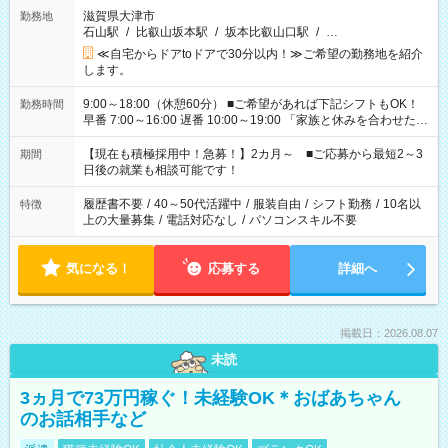
滋賀県大津市
勤務地
石山駅
/
比叡山坂本駅
/
坂本比叡山口駅
/
…
≪自宅からドアtoドアで30分以内！≫ご希望の勤務地を紹介
します。
9:00～18:00（休憩60分） ■ご希望があれば下記シフトもOK！
勤務時間
早番 7:00～16:00 遅番 10:00～19:00 「家族と休みを合わせた
い」 「余裕を持って夕飯の準備がしたい」 「できれば残業はし
たくない」 など、ご希望を教えてくださいね。 ※Wワーク希望
【現在も積極採用中！急募！】2カ月～ ■ご応募から最短2～3
期間
の方へ 今ご覧のお仕事で希望する勤務時間と、もう1つのお仕事
日後の就業も相談可能です！
の勤務時間。 合計で週40時間を超える場合は応募できません。
履歴書不要
/
40～50代活躍中
/
服装自由
/
シフト勤務
/
10名以
特徴
上の大量募集
/
電話対応なし
/
パソコンスキル不要
気になる！
応募する
詳細へ
掲載日：2026.08.07
未読
3ヵ月で73万円稼ぐ！未経験OK＊おばあちゃん
のお話相手など