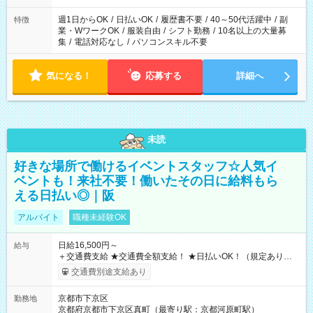
週1日からOK
/
日払いOK
/
履歴書不要
/
40～50代活躍中
/
副
特徴
業・WワークOK
/
服装自由
/
シフト勤務
/
10名以上の大量募
集
/
電話対応なし
/
パソコンスキル不要
気になる！
応募する
詳細へ
未読
好きな場所で働けるイベントスタッフ☆人気イ
ベントも！来社不要！働いたその日に給料もら
える日払い◎｜阪
アルバイト
職種未経験OK
日給16,500円～
給与
＋交通費支給 ★交通費全額支給！ ★日払いOK！（規定あり） ┗
働いたその日に現金GET♪ お仕事後はコンビニATMから 日払
交通費別途支給あり
い分を引き落とせます！ 【試用期間】試用期間なし
京都市下京区
勤務地
京都府京都市下京区真町（最寄り駅：京都河原町駅）