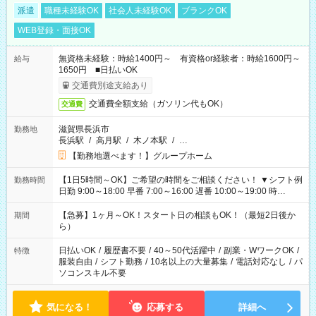
派遣
職種未経験OK
社会人未経験OK
ブランクOK
WEB登録・面接OK
無資格未経験：時給1400円～ 有資格or経験者：時給1600円～
給与
1650円 ■日払いOK
交通費別途支給あり
交通費全額支給（ガソリン代もOK）
交通費
滋賀県長浜市
勤務地
長浜駅
/
高月駅
/
木ノ本駅
/
…
【勤務地選べます！】グループホーム
【1日5時間～OK】ご希望の時間をご相談ください！ ▼シフト例
勤務時間
日勤 9:00～18:00 早番 7:00～16:00 遅番 10:00～19:00 時
短 10:00～15:00 上記はあくまで一例です。 「夕方までには帰
宅しておきたい」 「朝はゆっくりのスタートがいい」 「お昼の
【急募】1ヶ月～OK！スタート日の相談もOK！（最短2日後か
期間
時間を有効に使いたい」 など、ご希望があれば教えてください
ら）
ね。
日払いOK
/
履歴書不要
/
40～50代活躍中
/
副業・WワークOK
/
特徴
服装自由
/
シフト勤務
/
10名以上の大量募集
/
電話対応なし
/
パ
ソコンスキル不要
気になる！
応募する
詳細へ