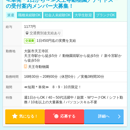
≪単発＊1日から～≫天王寺動物園／ナイトズー
の受付案内メンバー大募集！
派遣
職種未経験OK
社会人未経験OK
大学生歓迎
ブランクOK
1177円
給与
交通費別途支給あり
1日450円迄の実費を支給
交通費
大阪市天王寺区
勤務地
天王寺駅から徒歩5分
/
動物園前駅から徒歩5分
/
新今宮駅か
ら徒歩5分
天王寺動物園
16時30分～20時00分（休憩0分）／実働3時間30分
勤務時間
≪短期＊単発≫ 8・9・10月限定！
期間
週1日からOK
/
40～50代活躍中
/
副業・WワークOK
/
シフト勤
特徴
務
/
10名以上の大量募集
/
パソコンスキル不要
気になる！
応募する
詳細へ