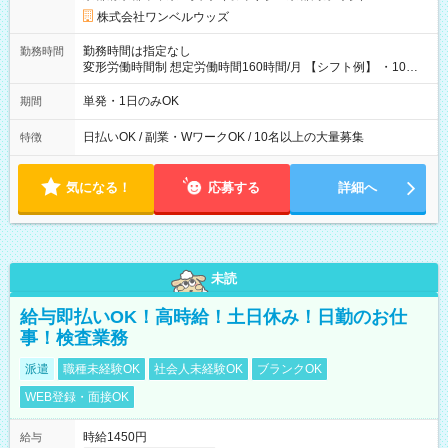
株式会社ワンベルウッズ
勤務時間は指定なし
勤務時間
変形労働時間制 想定労働時間160時間/月 【シフト例】 ・10：
00～20：00
単発・1日のみOK
期間
日払いOK / 副業・WワークOK / 10名以上の大量募集
特徴
気になる！
応募する
詳細へ
未読
給与即払いOK！高時給！土日休み！日勤のお仕
事！検査業務
派遣
職種未経験OK
社会人未経験OK
ブランクOK
WEB登録・面接OK
時給1450円
給与