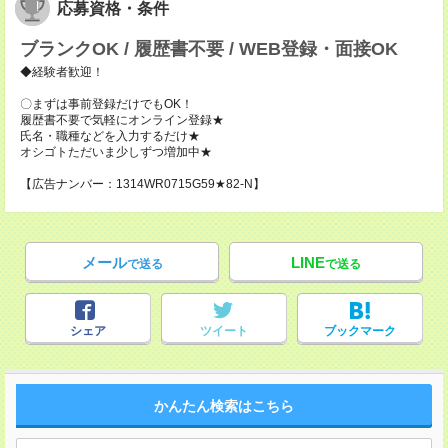
応募資格・条件
ブランクOK / 履歴書不要 / WEB登録・面接OK
◆経験者歓迎！
〇まずは事前登録だけでもOK！
履歴書不要で気軽にオンライン登録★
氏名・職種などを入力するだけ★
オシゴトただいま少しずつ増加中★
【広告ナンバー：1314WR0715G59★82-N】
メール
LINE
で送る
で送る
シェア
ツイート
ブックマーク
かんたん検索はこちら