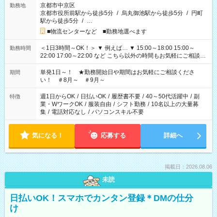
京都市中京区
勤務地
京都市役所前駅から徒歩5分
/
烏丸御池駅から徒歩5分
/
円町
駅から徒歩5分
/
…
■物流センターなど ■勤務地選べます
＜1日3時間～OK！＞ ▼ 例えば… ▼ 15:00～18:00 15:00～
勤務時間
22:00 17:00～22:00 など こちら以外の時間もお気軽にご相談く
ださい！
単発1日～！ ★勤務開始日や期間はお気軽にご相談くださ
期間
い！ ＃8月～ ＃9月～
週1日からOK
/
日払いOK
/
履歴書不要
/
40～50代活躍中
/
副
特徴
業・WワークOK
/
服装自由
/
シフト勤務
/
10名以上の大量募
集
/
電話対応なし
/
パソコンスキル不要
気になる！
応募する
詳細へ
掲載日：2026.08.06
未読
日払いOK！スマホでカンタン登録＊DMの仕分
け