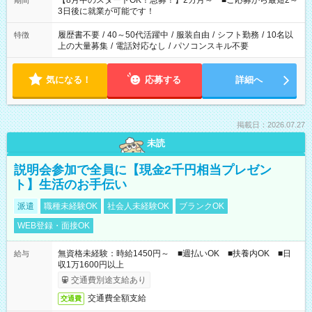
【8月中のスタートOK！急募！】2カ月～ ■ご応募から最短2～
期間
ね。 ※Wワーク希望の方へ 今ご覧のお仕事で希望する勤務時間
3日後に就業が可能です！
と、もう1つのお仕事の勤務時間。 合計で週40時間を超える場
合は応募できません。
履歴書不要
/
40～50代活躍中
/
服装自由
/
シフト勤務
/
10名以
特徴
上の大量募集
/
電話対応なし
/
パソコンスキル不要
気になる！
応募する
詳細へ
掲載日：2026.07.27
未読
説明会参加で全員に【現金2千円相当プレゼン
ト】生活のお手伝い
派遣
職種未経験OK
社会人未経験OK
ブランクOK
WEB登録・面接OK
無資格未経験：時給1450円～ ■週払いOK ■扶養内OK ■日
給与
収1万1600円以上
交通費別途支給あり
交通費全額支給
交通費