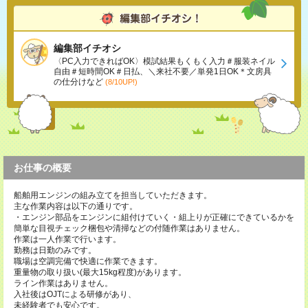
編集部イチオシ
〈PC入力できればOK〉模試結果もくもく入力＃服装ネイル
自由＃短時間OK＃日払、＼来社不要／単発1日OK＊文房具
の仕分けなど
(8/10UP!)
お仕事の概要
船舶用エンジンの組み立てを担当していただきます。
主な作業内容は以下の通りです。
・エンジン部品をエンジンに組付けていく・組上りが正確にできているかを
簡単な目視チェック梱包や清掃などの付随作業はありません。
作業は一人作業で行います。
勤務は日勤のみです。
職場は空調完備で快適に作業できます。
重量物の取り扱い(最大15kg程度)があります。
ライン作業はありません。
入社後はOJTによる研修があり、
未経験者でも安心です。