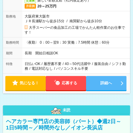
嬉しい全額支給（社内規定あり）
交通費
20～25万円
月収例
大阪府東大阪市
勤務地
ＪＲ長瀬駅から徒歩15分
/
南巽駅から徒歩10分
大手スーパーの食品加工の工場でかんたん軽作業のお仕事で
す！
〈夜勤〉 0：00～翌8：30 実働：7.5時間 休憩：60分
勤務時間
長期 開始日相談OK
期間
日払いOK
/
履歴書不要
/
40～50代活躍中
/
服装自由
/
シフト勤
特徴
務
/
電話対応なし
/
パソコンスキル不要
気になる！
応募する
詳細へ
未読
ヘアカラー専門店の美容師（パート）◆週2日～
1日5時間～／時間外なし／イオン長浜店