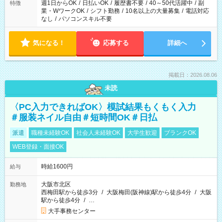
週1日からOK
/
日払いOK
/
履歴書不要
/
40～50代活躍中
/
副
特徴
業・WワークOK
/
シフト勤務
/
10名以上の大量募集
/
電話対応
なし
/
パソコンスキル不要
気になる！
応募する
詳細へ
掲載日：2026.08.06
未読
〈PC入力できればOK〉模試結果もくもく入力
＃服装ネイル自由＃短時間OK＃日払
派遣
職種未経験OK
社会人未経験OK
大学生歓迎
ブランクOK
WEB登録・面接OK
時給1600円
給与
大阪市北区
勤務地
西梅田駅から徒歩3分
/
大阪梅田(阪神線)駅から徒歩4分
/
大阪
駅から徒歩4分
/
…
大手事務センター