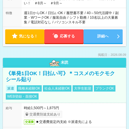
い！ ＃8月～ ＃9月～
週1日からOK
/
日払いOK
/
履歴書不要
/
40～50代活躍中
/
副
特徴
業・WワークOK
/
服装自由
/
シフト勤務
/
10名以上の大量募
集
/
電話対応なし
/
パソコンスキル不要
気になる！
応募する
詳細へ
掲載日：2026.08.09
未読
《単発1日OK！日払い可》＊コスメのモクモク
シール貼り
派遣
職種未経験OK
社会人未経験OK
大学生歓迎
ブランクOK
WEB登録・面接OK
時給1,500円～1,875円
給与
交通費別途支給あり
■ 交通費規定内支給 ※派遣先による
交通費