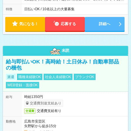
働8時間） ※週5日勤務（場所次第では週4も有り） ※配達状況
によって時間外での勤務可能性有り ※案件により多少の前後あ
日払いOK / 10名以上の大量募集
特徴
り ※配達が完了次第、帰社OKです
気になる！
応募する
詳細へ
未読
給与即払いOK！高時給！土日休み！自動車部品
の梱包
派遣
職種未経験OK
社会人未経験OK
ブランクOK
WEB登録・面接OK
時給1350円
給与
交通費別途支給あり
交通費支給有り
交通費
広島市安芸区
勤務地
矢野駅から徒歩15分