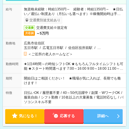
無資格未経験：時給1350円～ 経験者：時給1350円～ ★日払
給与
い／週払い制度あり（月払いも選べます）※稼働開始時は手続き
完了次第のお支払いとなります。
交通費別途支給あり
交通費支給※規定有
交通費
～5万円
月収例
広島市佐伯区
勤務地
五日市駅
/
広電五日市駅
/
佐伯区役所前駅
/
…
＜ご近所の老人ホームなど＞
★1日4時間～の時短シフトOK ★もちろんフルタイムシフトも可
勤務時間
能 ★スタート時間選べます 7:00～16:00 9:00～18:00 11:00～
20:00 など 残業なし！ ※Wワークの場合、他のお仕事と合わせ
週40時間超の就業はご案内できません ※法令に基づき、週20時
開始日はご相談ください！ ★職場が気に入れば、長期でも働
期間
間以上勤務は社会保険への加入対象となります ※労働者派遣法
けます！
（日雇い派遣の原則禁止）により、短時間・短期間の就業はご
案内が難しい場合があります
日払いOK
/
履歴書不要
/
40～50代活躍中
/
副業・WワークOK
/
特徴
服装自由
/
シフト勤務
/
10名以上の大量募集
/
電話対応なし
/
パ
ソコンスキル不要
気になる！
応募する
詳細へ