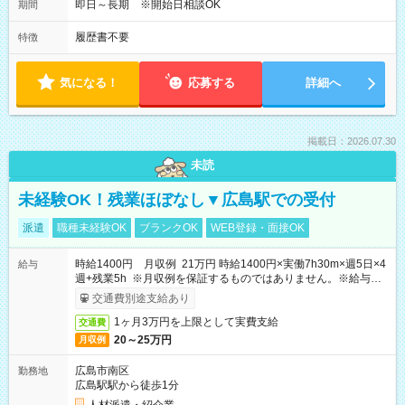
即日～長期 ※開始日相談OK
期間
履歴書不要
特徴
気になる！
応募する
詳細へ
掲載日：2026.07.30
未読
未経験OK！残業ほぼなし▼広島駅での受付
派遣
職種未経験OK
ブランクOK
WEB登録・面接OK
時給1400円 月収例 21万円 時給1400円×実働7h30m×週5日×4
給与
週+残業5h ※月収例を保証するものではありません。※給与即
受取りサービス利用可（利用条件有）
交通費別途支給あり
1ヶ月3万円を上限として実費支給
交通費
20～25万円
月収例
広島市南区
勤務地
広島駅駅から徒歩1分