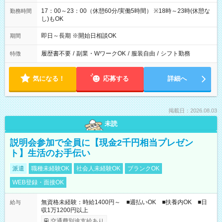
17：00～23：00（休憩60分/実働5時間） ※18時～23時(休憩な
勤務時間
し)もOK
即日～長期 ※開始日相談OK
期間
履歴書不要
/
副業・WワークOK
/
服装自由
/
シフト勤務
特徴
気になる！
応募する
詳細へ
掲載日：2026.08.03
未読
説明会参加で全員に【現金2千円相当プレゼン
ト】生活のお手伝い
派遣
職種未経験OK
社会人未経験OK
ブランクOK
WEB登録・面接OK
無資格未経験：時給1400円～ ■週払いOK ■扶養内OK ■日
給与
収1万1200円以上
交通費別途支給あり