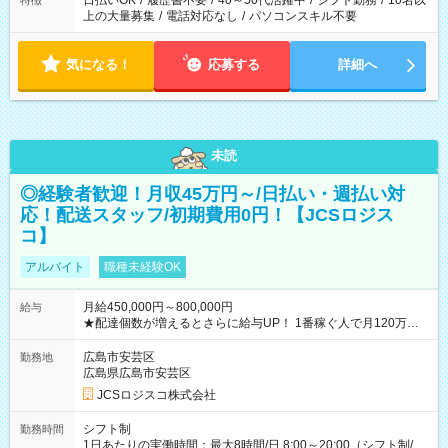
日払いOK
/
履歴書不要
/
40～50代活躍中
/
シフト勤務
/
10名以
特徴
上の大量募集
/
電話対応なし
/
パソコンスキル不要
気になる！
応募する
詳細へ
未読
◎経験者歓迎！月収45万円～/日払い・週払い対
応！配送スタッフ/初期費用0円！【JCSロジス
コ】
アルバイト
職種未経験OK
月給450,000円～800,000円
給与
★配達個数が増えるとさらに給与UP！ 1番稼ぐ人で月120万ほ
ど！ ・主要都市エリア 月収55万円／週5日稼働 月収65万~112
万円／週6日稼働 ・地方郊外エリア 月収40万円／週5日稼働 月
広島市安芸区
勤務地
収40万円~50万円／週6日稼働 ＜モデルイメージ＞ ■月収50万
広島県広島市安芸区
円 (27歳男性/江東区在住)※元建築関係 1日150個配達×25日勤務
JCSロジスコ株式会社
(日休み) ■月収80万円(43歳男性/墨田区在住)※元営業 1日200個
配達×25日勤務(月休み) 【試用期間】試用期間なし
シフト制
勤務時間
1日あたりの実働時間：最大8時間/日 8:00～20:00（シフト制/実