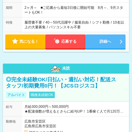
「家族とお休みを合わせたい」 「できれば残業はしたくない」
など、あなたのご希望に沿ったお仕事をご紹介します！ ※Wワ
2ヶ月～ ■ご応募から最短3日後に開始可能 8月～、9月スタ
期間
ーク希望の方へ 今ご覧のお仕事で希望する勤務時間と、もう1つ
ートもOK！
のお仕事の勤務時間。 合計で週40時間を超える場合は応募でき
ません
履歴書不要
/
40～50代活躍中
/
服装自由
/
シフト勤務
/
10名以
特徴
上の大量募集
/
パソコンスキル不要
気になる！
応募する
詳細へ
未読
◎完全未経験OK/日払い・週払い対応！配送ス
タッフ/初期費用0円！【JCSロジスコ】
アルバイト
職種未経験OK
月給300,000円～500,000円
給与
★配達個数が増えるとさらに給与UP！ 1番稼ぐ人で月120万ほ
ど！ ・主要都市エリア 月収55万円／週5日稼働 月収65万~112
万円／週6日稼働 ・地方郊外エリア 月収40万円／週5日稼働 月
広島市安芸区
勤務地
収40万円~50万円／週6日稼働 ＜モデルイメージ＞ ■月収50万
広島県広島市安芸区
円 (27歳男性/江東区在住)※元建築関係 1日150個配達×25日勤務