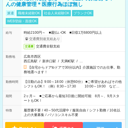
んの健康管理＊医療行為ほぼ無し
派遣
職種未経験OK
社会人未経験OK
ブランクOK
WEB登録・面接OK
時給2100円～ ■週払いOK ■日収1万6800円以上
給与
交通費別途支給あり
交通費全額支給
交通費
広島市西区
勤務地
西広島駅
/
新井口駅
/
天満町駅
/
…
【自宅からドアtoドアで30分以内】介護施設でのお仕事。勤
務地選べます！
【日勤のみ】9:00～18:00（休憩60分） ■ご希望があればその他
勤務時間
シフトもOK！ （例）8:30～17:30 10:00～19:00 など
「家族とお休みを合わせたい」 「できれば残業はしたくない」
など、あなたのご希望に沿ったお仕事をご紹介します！ ※Wワ
2ヶ月～ ■ご応募から最短3日後に開始可能 8月～、9月スタ
期間
ーク希望の方へ 今ご覧のお仕事で希望する勤務時間と、もう1つ
ートもOK！
のお仕事の勤務時間。 合計で週40時間を超える場合は応募でき
ません
履歴書不要
/
40～50代活躍中
/
服装自由
/
シフト勤務
/
10名以
特徴
上の大量募集
/
パソコンスキル不要