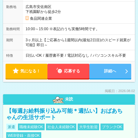
広島市安佐南区
勤務地
下祇園駅から徒歩2分
食品関連企業
10:00～15:00 ※表記のうち実働5時間です。
勤務時間
3ヶ月以上【ご応募から1週間以内(最短2日目)のスピード就業が
期間
可能】即日～
日払いOK
/
履歴書不要
/
電話対応なし
/
パソコンスキル不要
特徴
気になる！
応募する
詳細へ
掲載日：2026.08.02
未読
【毎週お給料振り込み可能＊週払い】おばあち
ゃんの生活サポート
派遣
職種未経験OK
社会人未経験OK
大学生歓迎
ブランクOK
WEB登録・面接OK