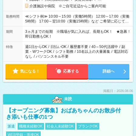
介護施設や病院 ※ご自宅近辺からご案内可能
≪シフト例≫ 10:00～15:00（実働5時間） 12:00～17:00（実働
勤務時間
5時間） 17:00～翌10:00（実働15時間）など ご希望に応じて、
働く時間は調整できます！ お気軽に担当へ相談ください！
3ヵ月までの短期 ※職場が気に入れば、長期もOK！ ★急募！
期間
即日勤務もOK！
週1日からOK
/
日払いOK
/
履歴書不要
/
40～50代活躍中
/
副
特徴
業・WワークOK
/
シフト勤務
/
10名以上の大量募集
/
電話対応
なし
/
パソコンスキル不要
気になる！
応募する
詳細へ
掲載日：2026.08.06
未読
【オープニング募集】おばあちゃんのお散歩付
き添いも仕事の1つ
派遣
職種未経験OK
社会人未経験OK
ブランクOK
WEB登録・面接OK