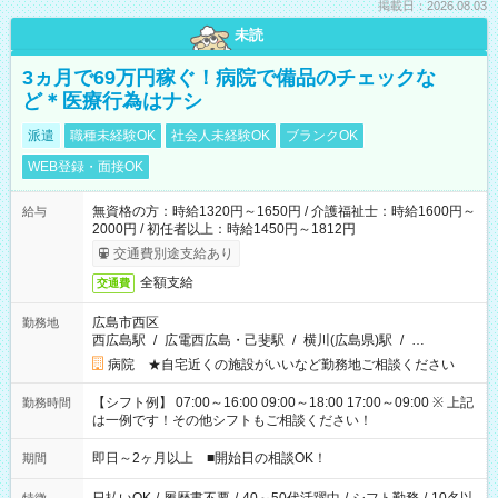
掲載日：2026.08.03
未読
3ヵ月で69万円稼ぐ！病院で備品のチェックな
ど＊医療行為はナシ
派遣
職種未経験OK
社会人未経験OK
ブランクOK
WEB登録・面接OK
無資格の方：時給1320円～1650円 / 介護福祉士：時給1600円～
給与
2000円 / 初任者以上：時給1450円～1812円
交通費別途支給あり
全額支給
交通費
広島市西区
勤務地
西広島駅
/
広電西広島・己斐駅
/
横川(広島県)駅
/
…
病院 ★自宅近くの施設がいいなど勤務地ご相談ください
【シフト例】 07:00～16:00 09:00～18:00 17:00～09:00 ※ 上記
勤務時間
は一例です！その他シフトもご相談ください！
即日～2ヶ月以上 ■開始日の相談OK！
期間