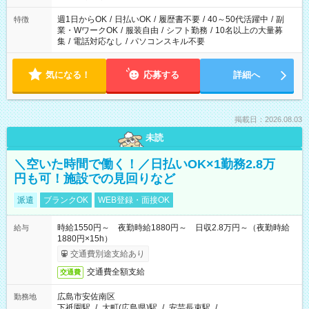
り、短時間・短期間の就業はご案内が難しい場合があります
週1日からOK
/
日払いOK
/
履歴書不要
/
40～50代活躍中
/
副
特徴
業・WワークOK
/
服装自由
/
シフト勤務
/
10名以上の大量募
集
/
電話対応なし
/
パソコンスキル不要
気になる！
応募する
詳細へ
掲載日：2026.08.03
未読
＼空いた時間で働く！／日払いOK×1勤務2.8万
円も可！施設での見回りなど
派遣
ブランクOK
WEB登録・面接OK
時給1550円～ 夜勤時給1880円～ 日収2.8万円～（夜勤時給
給与
1880円×15h）
交通費別途支給あり
交通費全額支給
交通費
広島市安佐南区
勤務地
下祇園駅
/
大町(広島県)駅
/
安芸長束駅
/
…