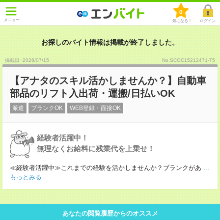
0
メニュー
気になる！
ログイン
お探しのバイト情報は掲載が終了しました。
掲載日 :2026
/
07
/
15
No.SCOC15212471-T5
【アナタのスキル活かしませんか？】自動車
部品のリフト入出荷・運搬/日払いOK
派遣
ブランクOK
WEB登録・面接OK
経験者活躍中！
無理なくお給料に残業代を上乗せ！
≪経験者活躍中≫これまでの経験を活かしませんか？ブランクがあ
...
もっとみる
あなたの閲覧履歴からのオススメ