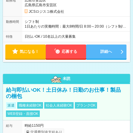
広島市安芸区
勤務地
収40万円~50万円／週6日稼働 ＜モデルイメージ＞ ■月収50万
広島県広島市安芸区
円 (27歳男性/江東区在住)※元建築関係 1日150個配達×25日勤務
JCSロジスコ株式会社
(日休み) ■月収80万円(43歳男性/墨田区在住)※元営業 1日200個
配達×25日勤務(月休み) 【試用期間】試用期間なし
シフト制
勤務時間
1日あたりの実働時間：最大8時間/日 8:00～20:00（シフト制/実
働8時間） ※週5日勤務（場所次第では週4も有り） ※配達状況
によって時間外での勤務可能性有り ※案件により多少の前後あ
日払いOK / 10名以上の大量募集
特徴
り ※配達が完了次第、帰社OKです
気になる！
応募する
詳細へ
未読
給与即払いOK！土日休み！日勤のお仕事！製品
の梱包
派遣
職種未経験OK
社会人未経験OK
ブランクOK
WEB登録・面接OK
時給1150円
給与
交通費別途支給あり