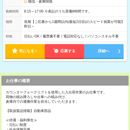
物流・倉庫関係
8:15～17:00 ※表記のうち実働8時間です。
勤務時間
長期【ご応募から1週間以内(最短2日目)のスピード就業が可能】
期間
即日～
日払いOK
/
履歴書不要
/
電話対応なし
/
パソコンスキル不要
特徴
気になる！
応募する
詳細へ
お仕事の概要
カウンターフォークリフトを使用した入出荷作業のお仕事です。
荷物の積み降ろしや台車への積み付け、
倉庫内での運搬作業を担当していただきます。
【取扱製品情報】自動車部品
≪待遇・福利厚生≫
・日払い制度
・社会保険完備