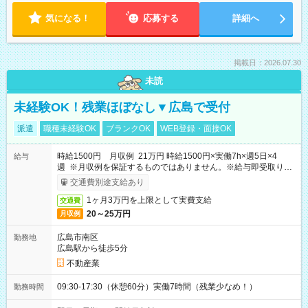
気になる！
応募する
詳細へ
掲載日：2026.07.30
未読
未経験OK！残業ほぼなし▼広島で受付
派遣
職種未経験OK
ブランクOK
WEB登録・面接OK
時給1500円 月収例 21万円 時給1500円×実働7h×週5日×4
給与
週 ※月収例を保証するものではありません。※給与即受取りサ
ービス利用可（利用条件有）
交通費別途支給あり
1ヶ月3万円を上限として実費支給
交通費
20～25万円
月収例
広島市南区
勤務地
広島駅から徒歩5分
不動産業
09:30-17:30（休憩60分）実働7時間（残業少なめ！）
勤務時間