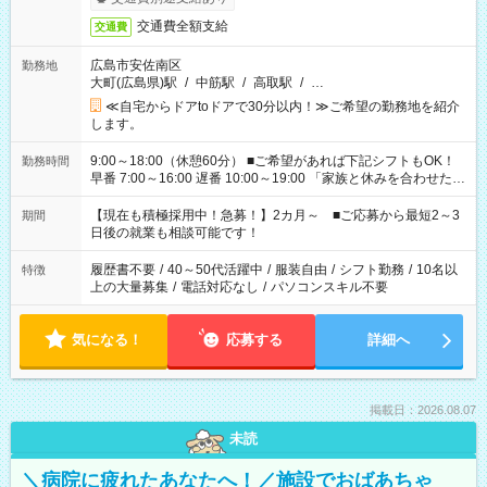
交通費全額支給
交通費
広島市安佐南区
勤務地
大町(広島県)駅
/
中筋駅
/
高取駅
/
…
≪自宅からドアtoドアで30分以内！≫ご希望の勤務地を紹介
します。
9:00～18:00（休憩60分） ■ご希望があれば下記シフトもOK！
勤務時間
早番 7:00～16:00 遅番 10:00～19:00 「家族と休みを合わせた
い」 「余裕を持って夕飯の準備がしたい」 「できれば残業はし
たくない」 など、ご希望を教えてくださいね。 ※Wワーク希望
【現在も積極採用中！急募！】2カ月～ ■ご応募から最短2～3
期間
の方へ 今ご覧のお仕事で希望する勤務時間と、もう1つのお仕事
日後の就業も相談可能です！
の勤務時間。 合計で週40時間を超える場合は応募できません。
履歴書不要
/
40～50代活躍中
/
服装自由
/
シフト勤務
/
10名以
特徴
上の大量募集
/
電話対応なし
/
パソコンスキル不要
気になる！
応募する
詳細へ
掲載日：2026.08.07
未読
＼病院に疲れたあなたへ！／施設でおばあちゃ