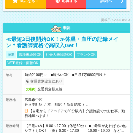
気になる！
応募する
詳細へ
掲載日：2026.08.03
未読
≪最短3日後開始OK！≫体温・血圧の記録メイ
ン＊看護師資格で高収入Get！
派遣
職種未経験OK
社会人未経験OK
ブランクOK
WEB登録・面接OK
時給2100円～ ■週払いOK ■日収1万6800円以上
給与
交通費別途支給あり
交通費全額支給
交通費
広島市中区
勤務地
舟入本町駅
/
本川町駅
/
新白島駅
/
…
【自宅からドアtoドアで30分以内】介護施設でのお仕事。勤
務地選べます！
【日勤のみ】9:00～17:00（休憩60分） ■ご希望があればその他
勤務時間
シフトもOK！ （例）8:30～17:30 10:00～19:00 など