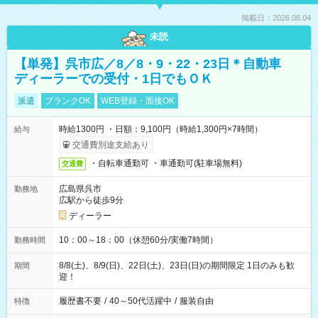
掲載日：2026.08.04
未読
【単発】呉市広／8／8・9・22・23日＊自動車
ディーラーでの受付・1日でもＯＫ
派遣
ブランクOK
WEB登録・面接OK
時給1300円 ・日額：9,100円（時給1,300円×7時間）
給与
交通費別途支給あり
・自転車通勤可 ・車通勤可(駐車場無料)
交通費
広島県呉市
勤務地
広駅から徒歩9分
ディーラー
10：00～18：00（休憩60分/実働7時間）
勤務時間
8/8(土)、8/9(日)、22日(土)、23日(日)の期間限定 1日のみも歓
期間
迎！
履歴書不要
/
40～50代活躍中
/
服装自由
特徴