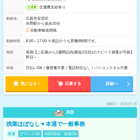
交通費支給有り
交通費
広島市安芸区
勤務地
矢野駅から徒歩20分
自動車輸送関係
8:00～17:00 ※表記のうち実働8時間です。
勤務時間
長期【ご応募から1週間以内(最短2日目)のスピード就業が可能】
期間
即日～
日払いOK
/
履歴書不要
/
電話対応なし
/
パソコンスキル不要
特徴
気になる！
応募する
詳細へ
掲載日：2026.07.30
未読
残業ほぼなし▼本通で一般事務
派遣
ブランクOK
WEB登録・面接OK