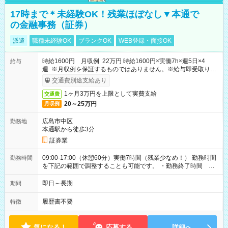
17時まで＊未経験OK！残業ほぼなし▼本通で
の金融事務（証券）
派遣
職種未経験OK
ブランクOK
WEB登録・面接OK
時給1600円 月収例 22万円 時給1600円×実働7h×週5日×4
給与
週 ※月収例を保証するものではありません。※給与即受取りサ
ービス利用可（利用条件有）
交通費別途支給あり
1ヶ月3万円を上限として実費支給
交通費
20～25万円
月収例
広島市中区
勤務地
本通駅から徒歩3分
証券業
09:00-17:00（休憩60分）実働7時間（残業少なめ！） 勤務時間
勤務時間
を下記の範囲で調整することも可能です。 ・勤務終了時間
15:30～17:00 ・実働 05:30～07:00
即日～長期
期間
履歴書不要
特徴
気になる！
応募する
詳細へ