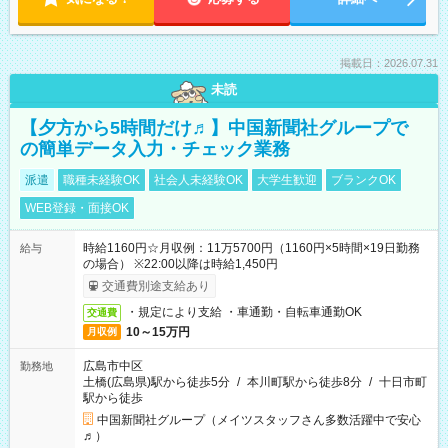
掲載日：2026.07.31
未読
【夕方から5時間だけ♬】中国新聞社グループで
の簡単データ入力・チェック業務
派遣
職種未経験OK
社会人未経験OK
大学生歓迎
ブランクOK
WEB登録・面接OK
時給1160円☆月収例：11万5700円（1160円×5時間×19日勤務
給与
の場合） ※22:00以降は時給1,450円
交通費別途支給あり
・規定により支給 ・車通勤・自転車通勤OK
交通費
10～15万円
月収例
広島市中区
勤務地
土橋(広島県)駅から徒歩5分
/
本川町駅から徒歩8分
/
十日市町
駅から徒歩
中国新聞社グループ（メイツスタッフさん多数活躍中で安心
♬）