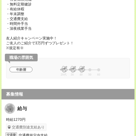
・無料定期健診
・有給休暇
・年末調整
・交通費支給
・時間外手当
・深夜残業手当
友人紹介キャンペーン実施中！
ご友人のご紹介で3万円ずつプレゼント！
※規定有※
職場の雰囲気
年齢層
20代
30
40
50
60
募集情報
給与
時給1270円
交通費別途支給あり
交通費規定内支給
交通費