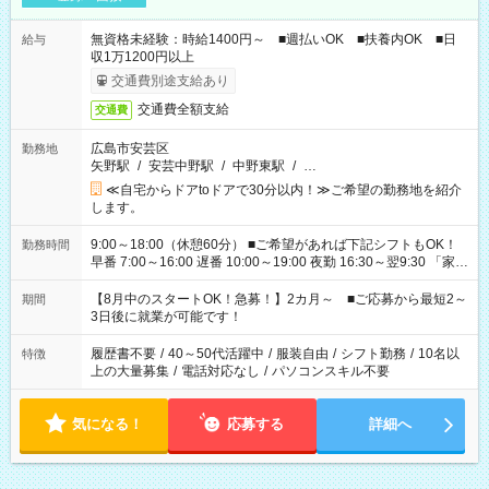
無資格未経験：時給1400円～ ■週払いOK ■扶養内OK ■日
給与
収1万1200円以上
交通費別途支給あり
交通費全額支給
交通費
広島市安芸区
勤務地
矢野駅
/
安芸中野駅
/
中野東駅
/
…
≪自宅からドアtoドアで30分以内！≫ご希望の勤務地を紹介
します。
9:00～18:00（休憩60分） ■ご希望があれば下記シフトもOK！
勤務時間
早番 7:00～16:00 遅番 10:00～19:00 夜勤 16:30～翌9:30 「家族
と休みを合わせたい」 「余裕を持って夕飯の準備がしたい」
「できれば残業はしたくない」 など、ご希望を教えてください
【8月中のスタートOK！急募！】2カ月～ ■ご応募から最短2～
期間
ね。 ※Wワーク希望の方へ 今ご覧のお仕事で希望する勤務時間
3日後に就業が可能です！
と、もう1つのお仕事の勤務時間。 合計で週40時間を超える場
合は応募できません。
履歴書不要
/
40～50代活躍中
/
服装自由
/
シフト勤務
/
10名以
特徴
上の大量募集
/
電話対応なし
/
パソコンスキル不要
気になる！
応募する
詳細へ