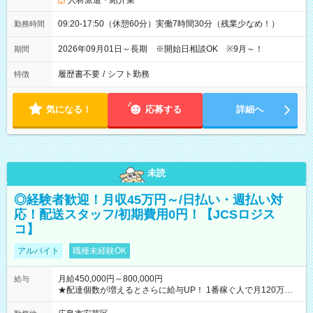
人材派遣・紹介業
09:20-17:50（休憩60分）実働7時間30分（残業少なめ！）
勤務時間
2026年09月01日～長期 ※開始日相談OK ※9月～！
期間
履歴書不要
/
シフト勤務
特徴
気になる！
応募する
詳細へ
未読
◎経験者歓迎！月収45万円～/日払い・週払い対
応！配送スタッフ/初期費用0円！【JCSロジス
コ】
アルバイト
職種未経験OK
月給450,000円～800,000円
給与
★配達個数が増えるとさらに給与UP！ 1番稼ぐ人で月120万ほ
ど！ ・主要都市エリア 月収55万円／週5日稼働 月収65万~112
万円／週6日稼働 ・地方郊外エリア 月収40万円／週5日稼働 月