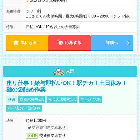
JCSロジスコ株式会社
(日休み) ■月収80万円(43歳男性/墨田区在住)※元営業 1日200個
配達×25日勤務(月休み) 【試用期間】試用期間なし
シフト制
勤務時間
1日あたりの実働時間：最大8時間/日 8:00～20:00（シフト制/実
働8時間） ※週5日勤務（場所次第では週4も有り） ※配達状況
によって時間外での勤務可能性有り ※案件により多少の前後あ
日払いOK / 10名以上の大量募集
特徴
り ※配達が完了次第、帰社OKです
気になる！
応募する
詳細へ
未読
座り仕事！給与即払いOK！駅チカ！土日休み！
麺の袋詰め作業
派遣
職種未経験OK
社会人未経験OK
ブランクOK
WEB登録・面接OK
時給1200円
給与
交通費別途支給あり
交通費支給有り
交通費