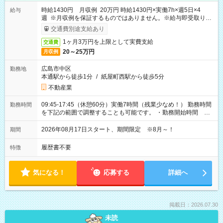
時給1430円 月収例 20万円 時給1430円×実働7h×週5日×4
給与
週 ※月収例を保証するものではありません。※給与即受取りサ
ービス利用可（利用条件有）
交通費別途支給あり
1ヶ月3万円を上限として実費支給
交通費
20～25万円
月収例
広島市中区
勤務地
本通駅から徒歩1分
/
紙屋町西駅から徒歩5分
不動産業
09:45-17:45（休憩60分）実働7時間（残業少なめ！） 勤務時間
勤務時間
を下記の範囲で調整することも可能です。 ・勤務開始時間
09:45～12:30 ・勤務終了時間 15:45～18:30 ・実働 05:00～
07:45
2026年08月17日スタート、期間限定 ※8月～！
期間
履歴書不要
特徴
気になる！
応募する
詳細へ
掲載日：2026.07.30
未読