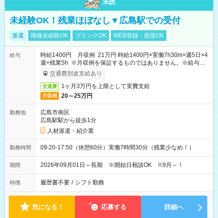
未読
未経験OK！残業ほぼなし▼広島駅での受付
派遣
職種未経験OK
ブランクOK
WEB登録・面接OK
時給1400円 月収例 21万円 時給1400円×実働7h30m×週5日×4
給与
週+残業5h ※月収例を保証するものではありません。※給与即
受取りサービス利用可（利用条件有）
交通費別途支給あり
1ヶ月3万円を上限として実費支給
交通費
20～25万円
月収例
広島市南区
勤務地
広島駅駅から徒歩1分
人材派遣・紹介業
09:20-17:50（休憩60分）実働7時間30分（残業少なめ！）
勤務時間
2026年09月01日～長期 ※開始日相談OK ※9月～！
期間
履歴書不要
/
シフト勤務
特徴
気になる！
応募する
詳細へ