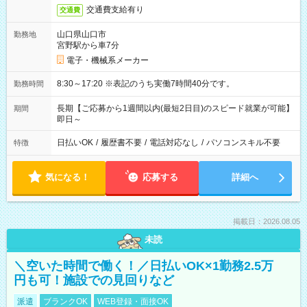
交通費支給有り
交通費
山口県山口市
勤務地
宮野駅から車7分
電子・機械系メーカー
8:30～17:20 ※表記のうち実働7時間40分です。
勤務時間
長期【ご応募から1週間以内(最短2日目)のスピード就業が可能】
期間
即日～
日払いOK
/
履歴書不要
/
電話対応なし
/
パソコンスキル不要
特徴
気になる！
応募する
詳細へ
掲載日：2026.08.05
未読
＼空いた時間で働く！／日払いOK×1勤務2.5万
円も可！施設での見回りなど
派遣
ブランクOK
WEB登録・面接OK