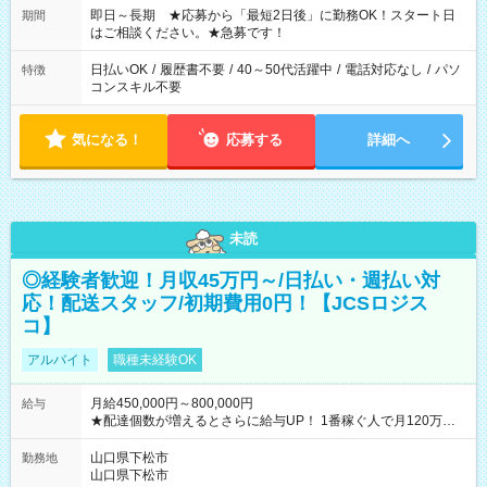
ご希望を教えてください！
即日～長期 ★応募から「最短2日後」に勤務OK！スタート日
期間
はご相談ください。★急募です！
日払いOK
/
履歴書不要
/
40～50代活躍中
/
電話対応なし
/
パソ
特徴
コンスキル不要
気になる！
応募する
詳細へ
未読
◎経験者歓迎！月収45万円～/日払い・週払い対
応！配送スタッフ/初期費用0円！【JCSロジス
コ】
アルバイト
職種未経験OK
月給450,000円～800,000円
給与
★配達個数が増えるとさらに給与UP！ 1番稼ぐ人で月120万ほ
ど！ ・主要都市エリア 月収55万円／週5日稼働 月収65万~112
万円／週6日稼働 ・地方郊外エリア 月収40万円／週5日稼働 月
山口県下松市
勤務地
収40万円~50万円／週6日稼働 ＜モデルイメージ＞ ■月収50万
山口県下松市