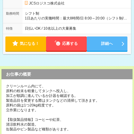
円 (27歳男性/江東区在住)※元建築関係 1日150個配達×25日勤務
JCSロジスコ株式会社
(日休み) ■月収80万円(43歳男性/墨田区在住)※元営業 1日200個
配達×25日勤務(月休み) 【試用期間】試用期間なし
シフト制
勤務時間
1日あたりの実働時間：最大8時間/日 8:00～20:00（シフト制/実
働8時間） ※週5日勤務（場所次第では週4も有り） ※配達状況
によって時間外での勤務可能性有り ※案件により多少の前後あ
日払いOK / 10名以上の大量募集
特徴
り ※配達が完了次第、帰社OKです
気になる！
応募する
詳細へ
お仕事の概要
クリーンルーム内にて、
原料の粉末を軽量してタンクへ投入し、
加工が順調に進んでいるか計器を確認する。
製造品目を変更する際はタンクなどの清掃して頂きます。
原料の袋は1つ20kg程度です。
立作業になります。
【取扱製品情報】コーヒーや紅茶、
清涼飲料水の製造。
缶製品やビン製品など種類があります。