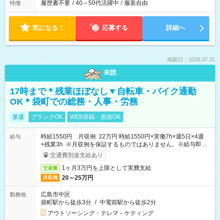
履歴書不要
/
40～50代活躍中
/
服装自由
特徴
気になる！
応募する
詳細へ
掲載日：2026.07.31
未読
17時まで＊残業ほぼなし▼自転車・バイク通勤
OK＊袋町での総務・人事・労務
派遣
ブランクOK
WEB登録・面接OK
時給1550円 月収例 22万円 時給1550円×実働7h×週5日×4週
給与
+残業3h ※月収例を保証するものではありません。※給与即受
取りサービス利用可（利用条件有）
交通費別途支給あり
1ヶ月3万円を上限として実費支給
交通費
20～25万円
月収例
広島市中区
勤務地
袋町駅から徒歩3分
/
中電前駅から徒歩2分
アウトソーシング・テレマ－ケティング