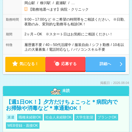
岡山駅
/
柳川駅
/
庭瀬駅
/
…
【勤務地選べます】病院・クリニック
9:00～17:00など ※ご希望の時間帯をご相談ください。 ※日勤、
勤務時間
夜勤のみ、変則的な勤務等も相談OK！
2ヶ月～OK ※スタート日はお気軽にご相談ください！
期間
履歴書不要
/
40～50代活躍中
/
服装自由
/
シフト勤務
/
10名以
特徴
上の大量募集
/
電話対応なし
/
パソコンスキル不要
気になる！
応募する
詳細へ
掲載日：2026.08.04
未読
【週1日OK！】夕方だけちょこっと＊病院内で
お掃除や消毒など＊車通勤OK！
派遣
職種未経験OK
社会人未経験OK
大学生歓迎
ブランクOK
WEB登録・面接OK