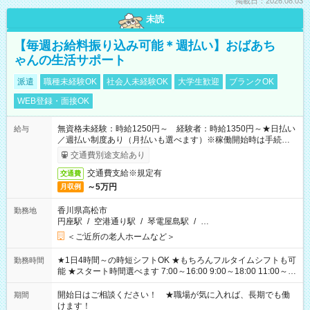
掲載日：2026.08.03
未読
【毎週お給料振り込み可能＊週払い】おばあち
ゃんの生活サポート
派遣
職種未経験OK
社会人未経験OK
大学生歓迎
ブランクOK
WEB登録・面接OK
無資格未経験：時給1250円～ 経験者：時給1350円～★日払い
給与
／週払い制度あり（月払いも選べます）※稼働開始時は手続き完
了次第のお支払いとなります。
交通費別途支給あり
交通費支給※規定有
交通費
～5万円
月収例
香川県高松市
勤務地
円座駅
/
空港通り駅
/
琴電屋島駅
/
…
＜ご近所の老人ホームなど＞
★1日4時間～の時短シフトOK ★もちろんフルタイムシフトも可
勤務時間
能 ★スタート時間選べます 7:00～16:00 9:00～18:00 11:00～
20:00 など 残業なし！ ※Wワークの場合、他のお仕事と合わせ
週40時間超の就業はご案内できません ※法令に基づき、週20時
開始日はご相談ください！ ★職場が気に入れば、長期でも働
期間
間以上勤務は社会保険への加入対象となります ※労働者派遣法
けます！