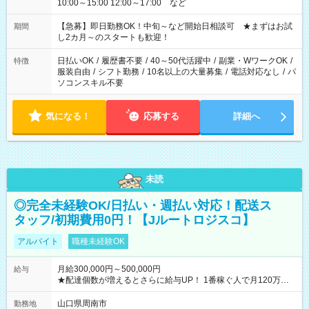
10:00～15:00 12:00～17:00 など
【急募】即日勤務OK！中旬～など開始日相談可 ★まずはお試
期間
し2カ月～のスタートも歓迎！
日払いOK
/
履歴書不要
/
40～50代活躍中
/
副業・WワークOK
/
特徴
服装自由
/
シフト勤務
/
10名以上の大量募集
/
電話対応なし
/
パ
ソコンスキル不要
気になる！
応募する
詳細へ
未読
◎完全未経験OK/日払い・週払い対応！配送ス
タッフ/初期費用0円！【Jルートロジスコ】
アルバイト
職種未経験OK
月給300,000円～500,000円
給与
★配達個数が増えるとさらに給与UP！ 1番稼ぐ人で月120万ほ
ど！ ・主要都市エリア 月収55万円／週5日稼働 月収65万~112
万円／週6日稼働 ・地方郊外エリア 月収40万円／週5日稼働 月
山口県周南市
勤務地