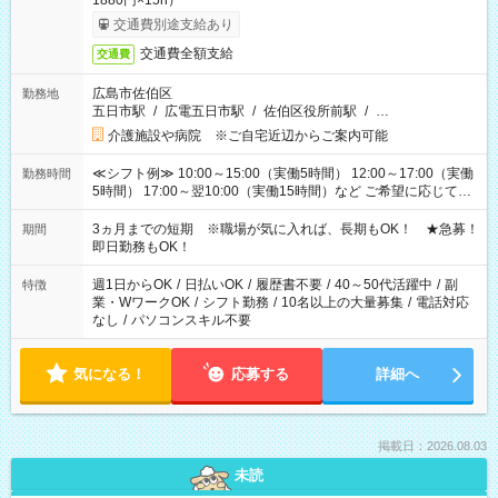
1880円×15h）
交通費別途支給あり
交通費全額支給
交通費
広島市佐伯区
勤務地
五日市駅
/
広電五日市駅
/
佐伯区役所前駅
/
…
介護施設や病院 ※ご自宅近辺からご案内可能
≪シフト例≫ 10:00～15:00（実働5時間） 12:00～17:00（実働
勤務時間
5時間） 17:00～翌10:00（実働15時間）など ご希望に応じて、
働く時間は調整できます！ お気軽に担当へ相談ください！
3ヵ月までの短期 ※職場が気に入れば、長期もOK！ ★急募！
期間
即日勤務もOK！
週1日からOK
/
日払いOK
/
履歴書不要
/
40～50代活躍中
/
副
特徴
業・WワークOK
/
シフト勤務
/
10名以上の大量募集
/
電話対応
なし
/
パソコンスキル不要
気になる！
応募する
詳細へ
掲載日：2026.08.03
未読