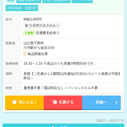
派遣
職種未経験OK
社会人未経験OK
ブランクOK
WEB登録・面接OK
時給1300円
給与
交通費別途支給あり
交通費支給有り
交通費
山口県下関市
勤務地
小月駅から徒歩15分
食品関連企業
16:30～1:10 ※表記のうち実働7時間55分です。
勤務時間
長期【ご応募から1週間以内(最短2日目)のスピード就業が可能】
期間
即日～
履歴書不要
/
電話対応なし
/
パソコンスキル不要
特徴
気になる！
応募する
詳細へ
掲載日：2026.07.30