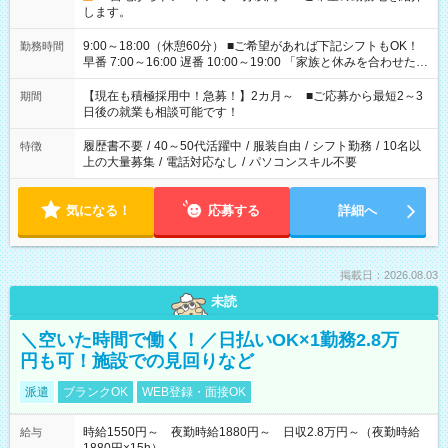
します。
9:00～18:00（休憩60分） ■ご希望があれば下記シフトもOK！
勤務時間
早番 7:00～16:00 遅番 10:00～19:00 「家族と休みを合わせた
い」 「余裕を持って夕飯の準備がしたい」 「できれば残業はし
たくない」 など、ご希望を教えてくださいね。 ※Wワーク希望
【現在も積極採用中！急募！】2カ月～ ■ご応募から最短2～3
期間
の方へ 今ご覧のお仕事で希望する勤務時間と、もう1つのお仕事
日後の就業も相談可能です！
の勤務時間。 合計で週40時間を超える場合は応募できません。
履歴書不要
/
40～50代活躍中
/
服装自由
/
シフト勤務
/
10名以
特徴
上の大量募集
/
電話対応なし
/
パソコンスキル不要
気になる！
応募する
詳細へ
掲載日：2026.08.03
未読
＼空いた時間で働く！／日払いOK×1勤務2.8万
円も可！施設での見回りなど
派遣
ブランクOK
WEB登録・面接OK
時給1550円～ 夜勤時給1880円～ 日収2.8万円～（夜勤時給
給与