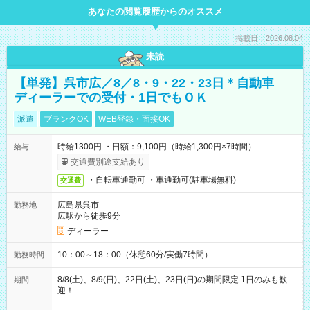
あなたの閲覧履歴からのオススメ
掲載日：2026.08.04
未読
【単発】呉市広／8／8・9・22・23日＊自動車
ディーラーでの受付・1日でもＯＫ
派遣
ブランクOK
WEB登録・面接OK
時給1300円 ・日額：9,100円（時給1,300円×7時間）
給与
交通費別途支給あり
・自転車通勤可 ・車通勤可(駐車場無料)
交通費
広島県呉市
勤務地
広駅から徒歩9分
ディーラー
10：00～18：00（休憩60分/実働7時間）
勤務時間
8/8(土)、8/9(日)、22日(土)、23日(日)の期間限定 1日のみも歓
期間
迎！