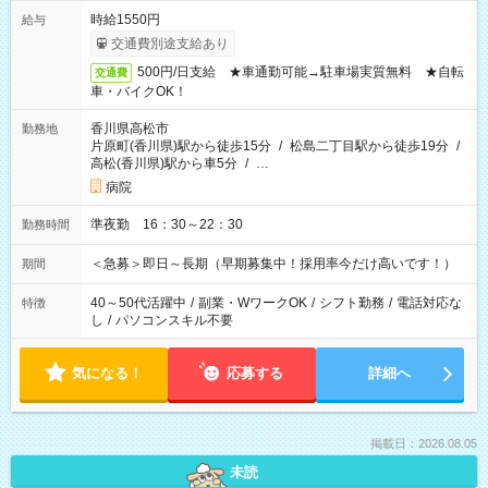
時給1550円
給与
交通費別途支給あり
500円/日支給 ★車通勤可能→駐車場実質無料 ★自転
交通費
車・バイクOK！
香川県高松市
勤務地
片原町(香川県)駅から徒歩15分
/
松島二丁目駅から徒歩19分
/
高松(香川県)駅から車5分
/
…
病院
準夜勤 16：30～22：30
勤務時間
＜急募＞即日～長期（早期募集中！採用率今だけ高いです！）
期間
40～50代活躍中
/
副業・WワークOK
/
シフト勤務
/
電話対応な
特徴
し
/
パソコンスキル不要
気になる！
応募する
詳細へ
掲載日：2026.08.05
未読