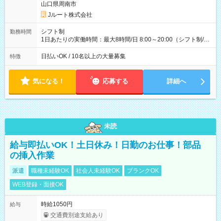
収40万円~50万円／週6日稼働 ＜モデルイメージ＞ ■月収50万
山口県周南市
円 (27歳男性/江東区在住)※元建築関係 1日150個配達×25日勤務
Jルート株式会社
(日休み) ■月収80万円(43歳男性/墨田区在住)※元営業 1日200個
配達×25日勤務(月休み) 【試用期間】試用期間なし
シフト制
勤務時間
1日あたりの実働時間：最大8時間/日 8:00～20:00（シフト制/実
働8時間） ※週5日勤務（場所次第では週4も有り） ※配達状況
によって時間外での勤務可能性有り ※案件により多少の前後あ
日払いOK / 10名以上の大量募集
特徴
り ※配達が完了次第、帰社OKです
気になる！
応募する
詳細へ
未読
給与即払いOK！土日休み！日勤のお仕事！部品
の挿入作業
派遣
職種未経験OK
社会人未経験OK
ブランクOK
WEB登録・面接OK
時給1050円
給与
交通費別途支給あり