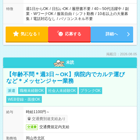
（日雇い派遣の原則禁止）により、短時間・短期間の就業はご
案内が難しい場合があります
週1日からOK
/
日払いOK
/
履歴書不要
/
40～50代活躍中
/
副
特徴
業・WワークOK
/
服装自由
/
シフト勤務
/
10名以上の大量募
集
/
電話対応なし
/
パソコンスキル不要
気になる！
応募する
詳細へ
掲載日：2026.08.05
未読
【年齢不問＊週3日～OK】病院内でカルテ運び
など＊メッセンジャー業務
派遣
職種未経験OK
社会人未経験OK
ブランクOK
WEB登録・面接OK
時給1100円～
給与
交通費別途支給あり
交通費規定内支給
交通費
岡山市北区
勤務地