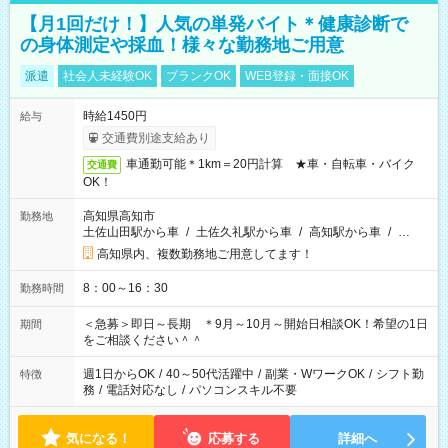
【月1回だけ！】人気の単発バイト＊健康診断で
の身体測定や採血！様々な勤務地ご用意
派遣
社会人未経験OK
ブランクOK
WEB登録・面接OK
時給1450円
給与
交通費別途支給あり
車通勤可能＊1km＝20円計算 ★車・自転車・バイク
交通費
OK！
高知県高知市
勤務地
土佐山田駅から車
/
土佐久礼駅から車
/
高知駅から車
/
…
高知県内、複数勤務地ご用意してます！
8：00～16：30
勤務時間
＜急募＞即日～長期 ＊9月～10月～開始日相談OK！希望の1日
期間
をご相談ください＾＾
週1日からOK
/
40～50代活躍中
/
副業・WワークOK
/
シフト勤
特徴
務
/
電話対応なし
/
パソコンスキル不要
気になる！
応募する
詳細へ