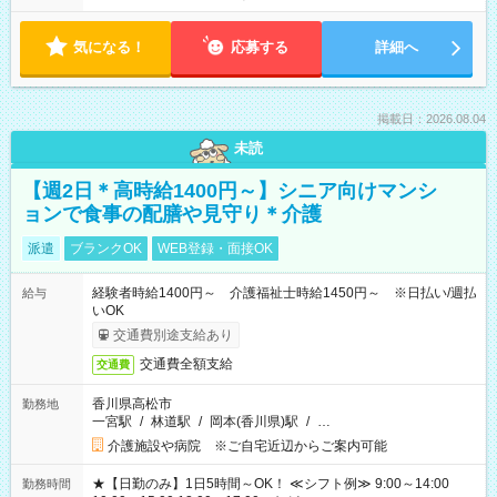
気になる！
応募する
詳細へ
掲載日：2026.08.04
未読
【週2日＊高時給1400円～】シニア向けマンシ
ョンで食事の配膳や見守り＊介護
派遣
ブランクOK
WEB登録・面接OK
経験者時給1400円～ 介護福祉士時給1450円～ ※日払い/週払
給与
いOK
交通費別途支給あり
交通費全額支給
交通費
香川県高松市
勤務地
一宮駅
/
林道駅
/
岡本(香川県)駅
/
…
介護施設や病院 ※ご自宅近辺からご案内可能
★【日勤のみ】1日5時間～OK！ ≪シフト例≫ 9:00～14:00
勤務時間