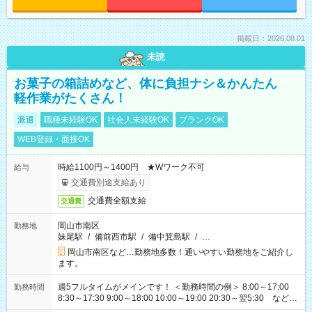
掲載日：2026.08.01
未読
お菓子の箱詰めなど、体に負担ナシ＆かんたん
軽作業がたくさん！
派遣
職種未経験OK
社会人未経験OK
ブランクOK
WEB登録・面接OK
時給1100円～1400円 ★Wワーク不可
給与
交通費別途支給あり
交通費全額支給
交通費
岡山市南区
勤務地
妹尾駅
/
備前西市駅
/
備中箕島駅
/
…
岡山市南区など…勤務地多数！通いやすい勤務地をご紹介し
ます。
週5フルタイムがメインです！ ＜勤務時間の例＞ 8:00～17:00
勤務時間
8:30～17:30 9:00～18:00 10:00～19:00 20:30～翌5:30 など ★
その他にも勤務時間多数！ 日勤のみ、残業なし、交替制など