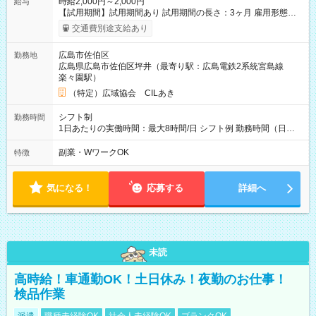
時給2,000円～2,000円
給与
【試用期間】試用期間あり 試用期間の長さ：3ヶ月 雇用形態、
給与は本採用時と同じです。
交通費別途支給あり
広島市佐伯区
勤務地
広島県広島市佐伯区坪井（最寄り駅：広島電鉄2系統宮島線
楽々園駅）
（特定）広域協会 CILあき
シフト制
勤務時間
1日あたりの実働時間：最大8時間/日 シフト例 勤務時間（日
勤）・8時～18時 （実働時間8時間 待機休憩2時間）（日勤1回
あたりの給与 2万円）
副業・WワークOK
特徴
気になる！
応募する
詳細へ
未読
高時給！車通勤OK！土日休み！夜勤のお仕事！
検品作業