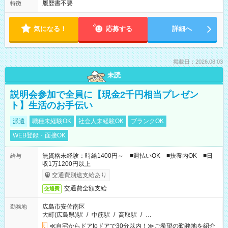
履歴書不要
特徴
気になる！
応募する
詳細へ
掲載日：2026.08.03
未読
説明会参加で全員に【現金2千円相当プレゼン
ト】生活のお手伝い
派遣
職種未経験OK
社会人未経験OK
ブランクOK
WEB登録・面接OK
無資格未経験：時給1400円～ ■週払いOK ■扶養内OK ■日
給与
収1万1200円以上
交通費別途支給あり
交通費全額支給
交通費
広島市安佐南区
勤務地
大町(広島県)駅
/
中筋駅
/
高取駅
/
…
≪自宅からドアtoドアで30分以内！≫ご希望の勤務地を紹介