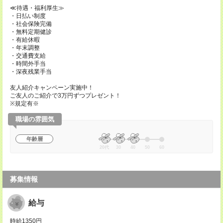
≪待遇・福利厚生≫
・日払い制度
・社会保険完備
・無料定期健診
・有給休暇
・年末調整
・交通費支給
・時間外手当
・深夜残業手当
友人紹介キャンペーン実施中！
ご友人のご紹介で3万円ずつプレゼント！
※規定有※
職場の雰囲気
年齢層
20代
30
40
50
60
募集情報
給与
時給1350円