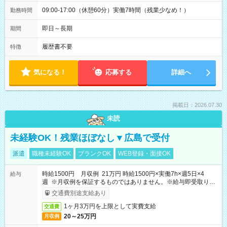
09:00-17:00（休憩60分）実働7時間（残業少なめ！）
勤務時間
即日～長期
期間
履歴書不要
特徴
気になる！
応募する
詳細へ
掲載日：2026.07.30
未読
未経験OK！残業ほぼなし▼広島で受付
派遣
職種未経験OK
ブランクOK
WEB登録・面接OK
時給1500円 月収例 21万円 時給1500円×実働7h×週5日×4
給与
週 ※月収例を保証するものではありません。※給与即受取りサ
ービス利用可（利用条件有）
交通費別途支給あり
1ヶ月3万円を上限として実費支給
交通費
20～25万円
月収例