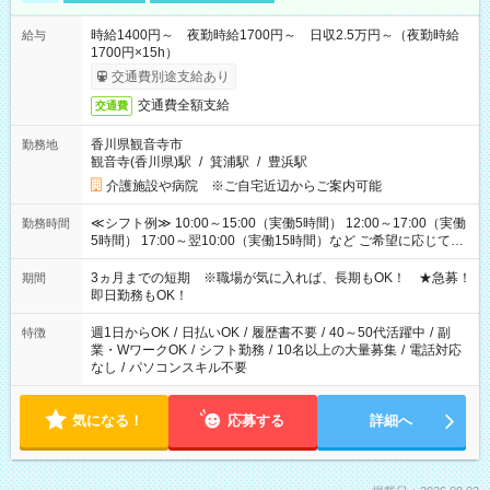
時給1400円～ 夜勤時給1700円～ 日収2.5万円～（夜勤時給
給与
1700円×15h）
交通費別途支給あり
交通費全額支給
交通費
香川県観音寺市
勤務地
観音寺(香川県)駅
/
箕浦駅
/
豊浜駅
介護施設や病院 ※ご自宅近辺からご案内可能
≪シフト例≫ 10:00～15:00（実働5時間） 12:00～17:00（実働
勤務時間
5時間） 17:00～翌10:00（実働15時間）など ご希望に応じて、
働く時間は調整できます！ お気軽に担当へ相談ください！
3ヵ月までの短期 ※職場が気に入れば、長期もOK！ ★急募！
期間
即日勤務もOK！
週1日からOK
/
日払いOK
/
履歴書不要
/
40～50代活躍中
/
副
特徴
業・WワークOK
/
シフト勤務
/
10名以上の大量募集
/
電話対応
なし
/
パソコンスキル不要
気になる！
応募する
詳細へ