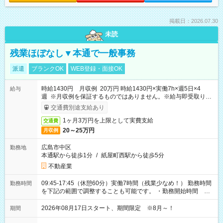
掲載日：2026.07.30
未読
残業ほぼなし▼本通で一般事務
派遣
ブランクOK
WEB登録・面接OK
時給1430円 月収例 20万円 時給1430円×実働7h×週5日×4
給与
週 ※月収例を保証するものではありません。※給与即受取りサ
ービス利用可（利用条件有）
交通費別途支給あり
1ヶ月3万円を上限として実費支給
交通費
20～25万円
月収例
広島市中区
勤務地
本通駅から徒歩1分
/
紙屋町西駅から徒歩5分
不動産業
09:45-17:45（休憩60分）実働7時間（残業少なめ！） 勤務時間
勤務時間
を下記の範囲で調整することも可能です。 ・勤務開始時間
09:45～12:30 ・勤務終了時間 15:45～18:30 ・実働 05:00～
07:45
2026年08月17日スタート、期間限定 ※8月～！
期間