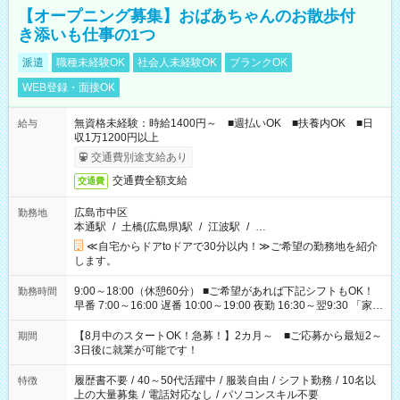
【オープニング募集】おばあちゃんのお散歩付
き添いも仕事の1つ
派遣
職種未経験OK
社会人未経験OK
ブランクOK
WEB登録・面接OK
無資格未経験：時給1400円～ ■週払いOK ■扶養内OK ■日
給与
収1万1200円以上
交通費別途支給あり
交通費全額支給
交通費
広島市中区
勤務地
本通駅
/
土橋(広島県)駅
/
江波駅
/
…
≪自宅からドアtoドアで30分以内！≫ご希望の勤務地を紹介
します。
9:00～18:00（休憩60分） ■ご希望があれば下記シフトもOK！
勤務時間
早番 7:00～16:00 遅番 10:00～19:00 夜勤 16:30～翌9:30 「家族
と休みを合わせたい」 「余裕を持って夕飯の準備がしたい」
「できれば残業はしたくない」 など、ご希望を教えてください
【8月中のスタートOK！急募！】2カ月～ ■ご応募から最短2～
期間
ね。 ※Wワーク希望の方へ 今ご覧のお仕事で希望する勤務時間
3日後に就業が可能です！
と、もう1つのお仕事の勤務時間。 合計で週40時間を超える場
合は応募できません。
履歴書不要
/
40～50代活躍中
/
服装自由
/
シフト勤務
/
10名以
特徴
上の大量募集
/
電話対応なし
/
パソコンスキル不要