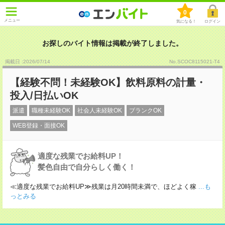
0
メニュー
気になる！
ログイン
お探しのバイト情報は掲載が終了しました。
掲載日 :2026
/
07
/
14
No.SCOC8115021-T4
【経験不問！未経験OK】飲料原料の計量・
投入/日払いOK
派遣
職種未経験OK
社会人未経験OK
ブランクOK
WEB登録・面接OK
適度な残業でお給料UP！
髪色自由で自分らしく働く！
≪適度な残業でお給料UP≫残業は月20時間未満で、ほどよく稼
...も
っとみる