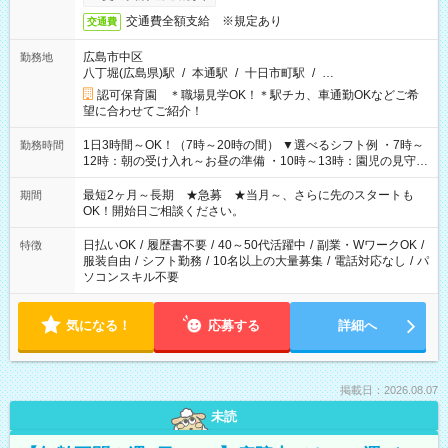
る方は100円アップ！
交通費全額支給 ※規定あり
交通費
広島市中区
勤務地
八丁堀(広島県)駅
/
本通駅
/
十日市町駅
/
…
認可保育園 ＊職場見学OK！＊駅チカ、車通勤OKなどご希
望に合わせてご紹介！
1日3時間～OK！（7時～20時の間） ▼選べるシフト例 ・7時～
勤務時間
12時：朝の受け入れ～お昼の準備 ・10時～13時：園児の見守り
～お昼の補助 ・9時～16時：帰りの会まで！子供の成長を見守
る ・15時～20時：夜のお迎えサポート ※残業なし！
最短2ヶ月～長期 ★急募 ★当月～、さらに先のスタートも
期間
OK！開始日ご相談ください。
日払いOK
/
履歴書不要
/
40～50代活躍中
/
副業・WワークOK
/
特徴
服装自由
/
シフト勤務
/
10名以上の大量募集
/
電話対応なし
/
パ
ソコンスキル不要
気になる！
応募する
詳細へ
掲載日：2026.08.07
未読