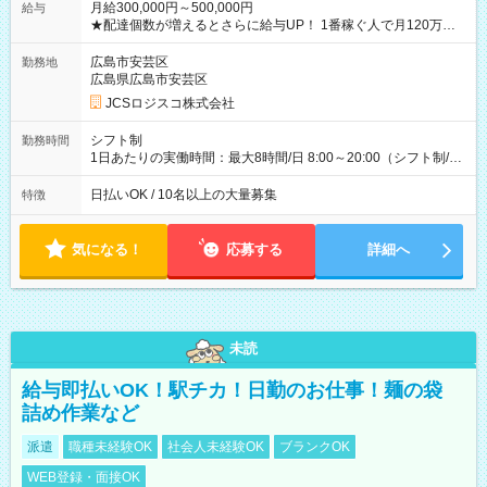
月給300,000円～500,000円
給与
★配達個数が増えるとさらに給与UP！ 1番稼ぐ人で月120万ほ
ど！ ・主要都市エリア 月収55万円／週5日稼働 月収65万~112
万円／週6日稼働 ・地方郊外エリア 月収40万円／週5日稼働 月
広島市安芸区
勤務地
収40万円~50万円／週6日稼働 ＜モデルイメージ＞ ■月収50万
広島県広島市安芸区
円 (27歳男性/江東区在住)※元建築関係 1日150個配達×25日勤務
JCSロジスコ株式会社
(日休み) ■月収80万円(43歳男性/墨田区在住)※元営業 1日200個
配達×25日勤務(月休み) 【試用期間】試用期間なし
シフト制
勤務時間
1日あたりの実働時間：最大8時間/日 8:00～20:00（シフト制/実
働8時間） ※週5日勤務（場所次第では週4も有り） ※配達状況
によって時間外での勤務可能性有り ※案件により多少の前後あ
日払いOK / 10名以上の大量募集
特徴
り ※配達が完了次第、帰社OKです
気になる！
応募する
詳細へ
未読
給与即払いOK！駅チカ！日勤のお仕事！麺の袋
詰め作業など
派遣
職種未経験OK
社会人未経験OK
ブランクOK
WEB登録・面接OK