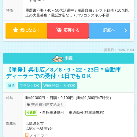
ートもOK！
する勤務時間と、もう1つのお仕事の勤務時間。 合計で週40時
間を超える場合は応募できません
履歴書不要
/
40～50代活躍中
/
服装自由
/
シフト勤務
/
10名以
特徴
上の大量募集
/
電話対応なし
/
パソコンスキル不要
気になる！
応募する
詳細へ
掲載日：2026.08.04
未読
【単発】呉市広／8／8・9・22・23日＊自動車
ディーラーでの受付・1日でもＯＫ
派遣
ブランクOK
WEB登録・面接OK
時給1300円 ・日額：9,100円（時給1,300円×7時間）
給与
交通費別途支給あり
・自転車通勤可 ・車通勤可(駐車場無料)
交通費
広島県呉市
勤務地
広駅から徒歩9分
ディーラー