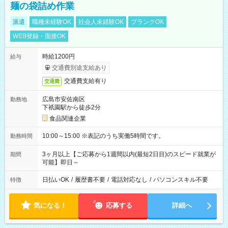
麺の袋詰め作業
派遣
職種未経験OK
社会人未経験OK
ブランクOK
WEB登録・面接OK
時給1200円
給与
交通費別途支給あり
交通費支給有り
交通費
広島市安佐南区
勤務地
下祇園駅から徒歩2分
食品関連企業
10:00～15:00 ※表記のうち実働5時間です。
勤務時間
3ヶ月以上【ご応募から1週間以内(最短2日目)のスピード就業が
期間
可能】即日～
日払いOK
/
履歴書不要
/
電話対応なし
/
パソコンスキル不要
特徴
気になる！
応募する
詳細へ