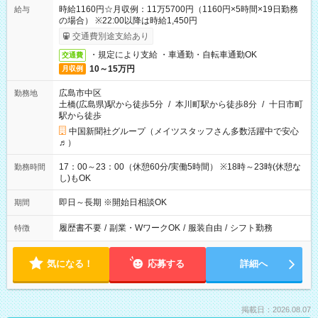
時給1160円☆月収例：11万5700円（1160円×5時間×19日勤務
給与
の場合） ※22:00以降は時給1,450円
交通費別途支給あり
・規定により支給 ・車通勤・自転車通勤OK
交通費
10～15万円
月収例
広島市中区
勤務地
土橋(広島県)駅から徒歩5分
/
本川町駅から徒歩8分
/
十日市町
駅から徒歩
中国新聞社グループ（メイツスタッフさん多数活躍中で安心
♬）
17：00～23：00（休憩60分/実働5時間） ※18時～23時(休憩な
勤務時間
し)もOK
即日～長期 ※開始日相談OK
期間
履歴書不要
/
副業・WワークOK
/
服装自由
/
シフト勤務
特徴
気になる！
応募する
詳細へ
掲載日：2026.08.07