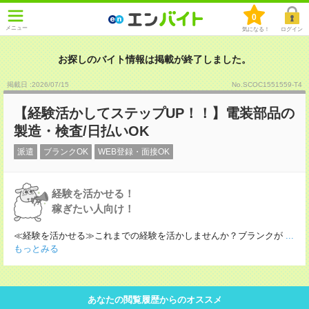
0
メニュー
気になる！
ログイン
お探しのバイト情報は掲載が終了しました。
掲載日 :2026
/
07
/
15
No.SCOC1551559-T4
【経験活かしてステップUP！！】電装部品の
製造・検査/日払いOK
派遣
ブランクOK
WEB登録・面接OK
経験を活かせる！
稼ぎたい人向け！
≪経験を活かせる≫これまでの経験を活かしませんか？ブランクが
...
もっとみる
あなたの閲覧履歴からのオススメ