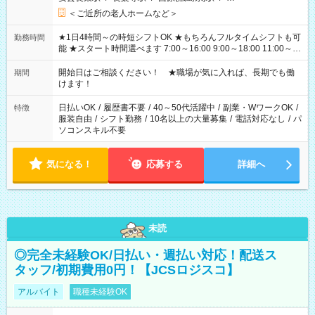
＜ご近所の老人ホームなど＞
★1日4時間～の時短シフトOK ★もちろんフルタイムシフトも可
勤務時間
能 ★スタート時間選べます 7:00～16:00 9:00～18:00 11:00～
20:00 など 残業なし！ ※Wワークの場合、他のお仕事と合わせ
週40時間超の就業はご案内できません ※法令に基づき、週20時
開始日はご相談ください！ ★職場が気に入れば、長期でも働
期間
間以上勤務は社会保険への加入対象となります ※労働者派遣法
けます！
（日雇い派遣の原則禁止）により、短時間・短期間の就業はご
案内が難しい場合があります
日払いOK
/
履歴書不要
/
40～50代活躍中
/
副業・WワークOK
/
特徴
服装自由
/
シフト勤務
/
10名以上の大量募集
/
電話対応なし
/
パ
ソコンスキル不要
気になる！
応募する
詳細へ
未読
◎完全未経験OK/日払い・週払い対応！配送ス
タッフ/初期費用0円！【JCSロジスコ】
アルバイト
職種未経験OK