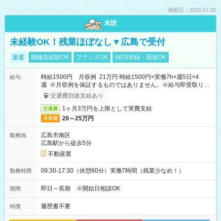
掲載日：2026.07.30
未読
未経験OK！残業ほぼなし▼広島で受付
派遣
職種未経験OK
ブランクOK
WEB登録・面接OK
時給1500円 月収例 21万円 時給1500円×実働7h×週5日×4
給与
週 ※月収例を保証するものではありません。※給与即受取りサ
ービス利用可（利用条件有）
交通費別途支給あり
1ヶ月3万円を上限として実費支給
交通費
20～25万円
月収例
広島市南区
勤務地
広島駅から徒歩5分
不動産業
09:30-17:30（休憩60分）実働7時間（残業少なめ！）
勤務時間
即日～長期 ※開始日相談OK
期間
履歴書不要
特徴