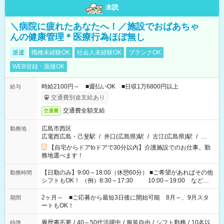
未読
＼病院に疲れたあなたへ！／施設でおばあちゃ
んの健康管理＊医療行為ほぼ無し
派遣
職種未経験OK
社会人未経験OK
ブランクOK
WEB登録・面接OK
時給2100円～ ■週払いOK ■日収1万6800円以上
給与
交通費別途支給あり
交通費全額支給
交通費
広島市西区
勤務地
広電西広島・己斐駅
/
井口(広島県)駅
/
古江(広島県)駅
/
…
【自宅からドアtoドアで30分以内】介護施設でのお仕事。勤
務地選べます！
【日勤のみ】9:00～18:00（休憩60分） ■ご希望があればその他
勤務時間
シフトもOK！ （例）8:30～17:30 10:00～19:00 など
「家族とお休みを合わせたい」 「できれば残業はしたくない」
など、あなたのご希望に沿ったお仕事をご紹介します！ ※Wワ
2ヶ月～ ■ご応募から最短3日後に開始可能 8月～、9月スタ
期間
ーク希望の方へ 今ご覧のお仕事で希望する勤務時間と、もう1つ
ートもOK！
のお仕事の勤務時間。 合計で週40時間を超える場合は応募でき
ません
履歴書不要
/
40～50代活躍中
/
服装自由
/
シフト勤務
/
10名以
特徴