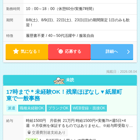
10：00～18：00（休憩60分/実働7時間）
勤務時間
8/8(土)、8/9(日)、22日(土)、23日(日)の期間限定 1日のみも歓
期間
迎！
履歴書不要
/
40～50代活躍中
/
服装自由
特徴
気になる！
応募する
詳細へ
掲載日：2026.08.04
未読
17時まで＊未経験OK！残業ほぼなし▼紙屋町
東で一般事務
派遣
職種未経験OK
ブランクOK
WEB登録・面接OK
時給1500円 月収例 21万円 時給1500円×実働7h×週5日×4
給与
週 ※月収例を保証するものではありません。※給与即受取りサ
ービス利用可（利用条件有）
交通費別途支給あり