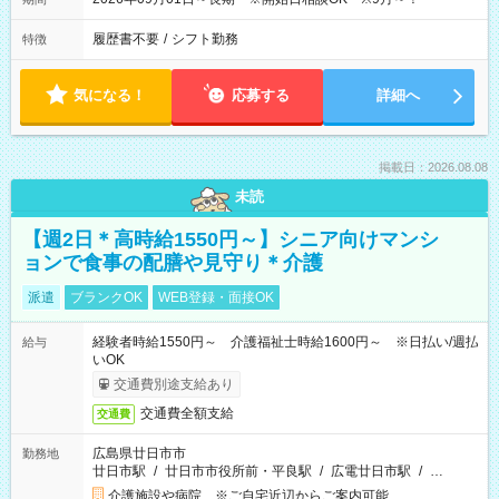
履歴書不要
/
シフト勤務
特徴
気になる！
応募する
詳細へ
掲載日：2026.08.08
未読
【週2日＊高時給1550円～】シニア向けマンシ
ョンで食事の配膳や見守り＊介護
派遣
ブランクOK
WEB登録・面接OK
経験者時給1550円～ 介護福祉士時給1600円～ ※日払い/週払
給与
いOK
交通費別途支給あり
交通費全額支給
交通費
広島県廿日市市
勤務地
廿日市駅
/
廿日市市役所前・平良駅
/
広電廿日市駅
/
…
介護施設や病院 ※ご自宅近辺からご案内可能