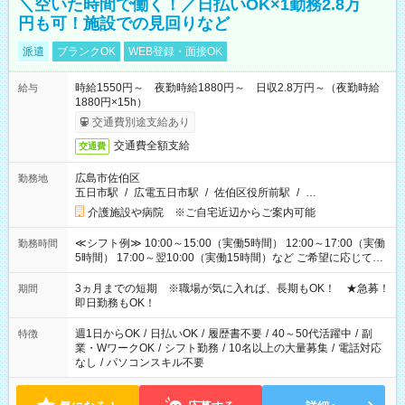
＼空いた時間で働く！／日払いOK×1勤務2.8万
円も可！施設での見回りなど
派遣
ブランクOK
WEB登録・面接OK
時給1550円～ 夜勤時給1880円～ 日収2.8万円～（夜勤時給
給与
1880円×15h）
交通費別途支給あり
交通費全額支給
交通費
広島市佐伯区
勤務地
五日市駅
/
広電五日市駅
/
佐伯区役所前駅
/
…
介護施設や病院 ※ご自宅近辺からご案内可能
≪シフト例≫ 10:00～15:00（実働5時間） 12:00～17:00（実働
勤務時間
5時間） 17:00～翌10:00（実働15時間）など ご希望に応じて、
働く時間は調整できます！ お気軽に担当へ相談ください！
3ヵ月までの短期 ※職場が気に入れば、長期もOK！ ★急募！
期間
即日勤務もOK！
週1日からOK
/
日払いOK
/
履歴書不要
/
40～50代活躍中
/
副
特徴
業・WワークOK
/
シフト勤務
/
10名以上の大量募集
/
電話対応
なし
/
パソコンスキル不要