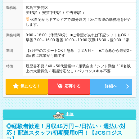
広島市安芸区
勤務地
矢野駅
/
安芸中野駅
/
中野東駅
/
…
≪自宅からドアtoドアで30分以内！≫ご希望の勤務地を紹介
します。
9:00～18:00（休憩60分） ■ご希望があれば下記シフトもOK！
勤務時間
早番 7:00～16:00 遅番 10:00～19:00 夜勤 16:30～翌9:30 「家族
と休みを合わせたい」 「余裕を持って夕飯の準備がしたい」
「できれば残業はしたくない」 など、ご希望を教えてください
【8月中のスタートOK！急募！】2カ月～ ■ご応募から最短2～
期間
ね。 ※Wワーク希望の方へ 今ご覧のお仕事で希望する勤務時間
3日後に就業が可能です！
と、もう1つのお仕事の勤務時間。 合計で週40時間を超える場
合は応募できません。
履歴書不要
/
40～50代活躍中
/
服装自由
/
シフト勤務
/
10名以
特徴
上の大量募集
/
電話対応なし
/
パソコンスキル不要
気になる！
応募する
詳細へ
未読
◎経験者歓迎！月収45万円～/日払い・週払い対
応！配送スタッフ/初期費用0円！【JCSロジス