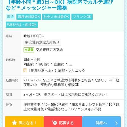
【年齢不問＊週3日～OK】病院内でカルテ運び
など＊メッセンジャー業務
派遣
職種未経験OK
社会人未経験OK
ブランクOK
WEB登録・面接OK
時給1100円～
給与
交通費別途支給あり
交通費規定内支給
交通費
岡山市北区
勤務地
岡山駅
/
柳川駅
/
庭瀬駅
/
…
【勤務地選べます】病院・クリニック
9:00～17:00など ※ご希望の時間帯をご相談ください。 ※日勤、
勤務時間
夜勤のみ、変則的な勤務等も相談OK！
2ヶ月～OK ※スタート日はお気軽にご相談ください！
期間
履歴書不要
/
40～50代活躍中
/
服装自由
/
シフト勤務
/
10名以
特徴
上の大量募集
/
電話対応なし
/
パソコンスキル不要
気になる！
応募する
詳細へ