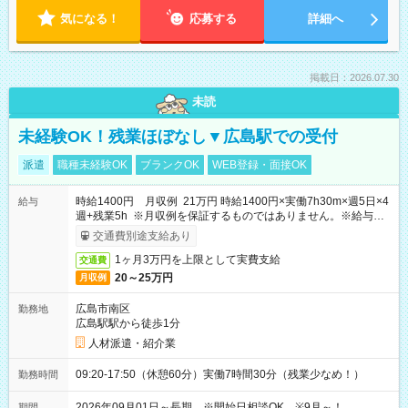
気になる！
応募する
詳細へ
掲載日：2026.07.30
未読
未経験OK！残業ほぼなし▼広島駅での受付
派遣
職種未経験OK
ブランクOK
WEB登録・面接OK
時給1400円 月収例 21万円 時給1400円×実働7h30m×週5日×4
給与
週+残業5h ※月収例を保証するものではありません。※給与即
受取りサービス利用可（利用条件有）
交通費別途支給あり
1ヶ月3万円を上限として実費支給
交通費
20～25万円
月収例
広島市南区
勤務地
広島駅駅から徒歩1分
人材派遣・紹介業
09:20-17:50（休憩60分）実働7時間30分（残業少なめ！）
勤務時間
2026年09月01日～長期 ※開始日相談OK ※9月～！
期間