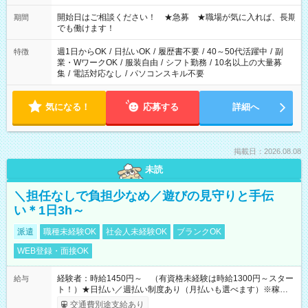
の場合、他のお仕事と合わせ週40時間超の就業はご案内できま
せん ※法令に基づき、週20時間以上勤務は社会保険への加入対
開始日はご相談ください！ ★急募 ★職場が気に入れば、長期
期間
象となります ※労働者派遣法（日雇い派遣の原則禁止）によ
でも働けます！
り、短時間・短期間の就業はご案内が難しい場合があります
週1日からOK
/
日払いOK
/
履歴書不要
/
40～50代活躍中
/
副
特徴
業・WワークOK
/
服装自由
/
シフト勤務
/
10名以上の大量募
集
/
電話対応なし
/
パソコンスキル不要
気になる！
応募する
詳細へ
掲載日：2026.08.08
未読
＼担任なしで負担少なめ／遊びの見守りと手伝
い＊1日3h～
派遣
職種未経験OK
社会人未経験OK
ブランクOK
WEB登録・面接OK
経験者：時給1450円～ （有資格未経験は時給1300円～スター
給与
ト！）★日払い／週払い制度あり（月払いも選べます）※稼働開
始時は手続き完了次第のお支払いとなります★フルタイムでき
交通費別途支給あり