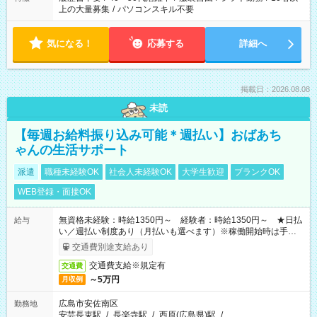
上の大量募集
/
パソコンスキル不要
気になる！
応募する
詳細へ
掲載日：2026.08.08
未読
【毎週お給料振り込み可能＊週払い】おばあち
ゃんの生活サポート
派遣
職種未経験OK
社会人未経験OK
大学生歓迎
ブランクOK
WEB登録・面接OK
無資格未経験：時給1350円～ 経験者：時給1350円～ ★日払
給与
い／週払い制度あり（月払いも選べます）※稼働開始時は手続き
完了次第のお支払いとなります。
交通費別途支給あり
交通費支給※規定有
交通費
～5万円
月収例
広島市安佐南区
勤務地
安芸長束駅
/
長楽寺駅
/
西原(広島県)駅
/
…