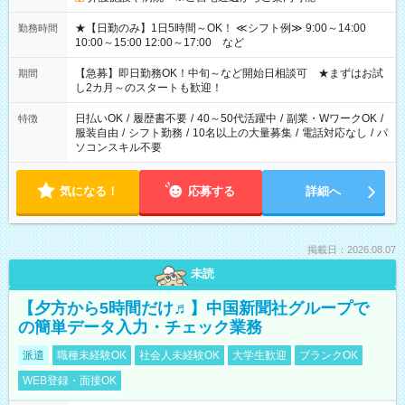
★【日勤のみ】1日5時間～OK！ ≪シフト例≫ 9:00～14:00
勤務時間
10:00～15:00 12:00～17:00 など
【急募】即日勤務OK！中旬～など開始日相談可 ★まずはお試
期間
し2カ月～のスタートも歓迎！
日払いOK
/
履歴書不要
/
40～50代活躍中
/
副業・WワークOK
/
特徴
服装自由
/
シフト勤務
/
10名以上の大量募集
/
電話対応なし
/
パ
ソコンスキル不要
気になる！
応募する
詳細へ
掲載日：2026.08.07
未読
【夕方から5時間だけ♬】中国新聞社グループで
の簡単データ入力・チェック業務
派遣
職種未経験OK
社会人未経験OK
大学生歓迎
ブランクOK
WEB登録・面接OK