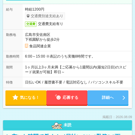
時給1200円
給与
交通費別途支給あり
交通費支給有り
交通費
広島市安佐南区
勤務地
下祇園駅から徒歩2分
食品関連企業
6:00～15:00 ※表記のうち実働8時間です。
勤務時間
1ヶ月以上3ヶ月未満【ご応募から1週間以内(最短2日目)のスピ
期間
ード就業が可能】即日～
日払いOK
/
履歴書不要
/
電話対応なし
/
パソコンスキル不要
特徴
気になる！
応募する
詳細へ
掲載日：2026.08.09
未読