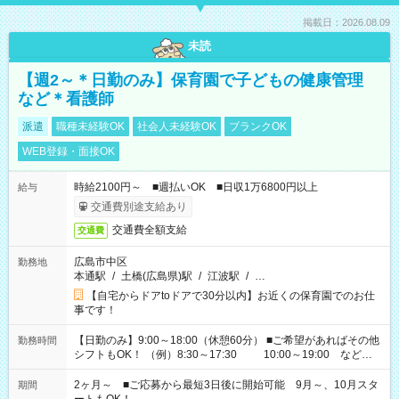
掲載日：2026.08.09
未読
【週2～＊日勤のみ】保育園で子どもの健康管理
など＊看護師
派遣
職種未経験OK
社会人未経験OK
ブランクOK
WEB登録・面接OK
時給2100円～ ■週払いOK ■日収1万6800円以上
給与
交通費別途支給あり
交通費全額支給
交通費
広島市中区
勤務地
本通駅
/
土橋(広島県)駅
/
江波駅
/
…
【自宅からドアtoドアで30分以内】お近くの保育園でのお仕
事です！
【日勤のみ】9:00～18:00（休憩60分） ■ご希望があればその他
勤務時間
シフトもOK！ （例）8:30～17:30 10:00～19:00 など
「家族とお休みを合わせたい」 「余裕を持って夕飯の準備がし
たい」 「できれば残業はしたくない」 など、ご希望があれば教
2ヶ月～ ■ご応募から最短3日後に開始可能 9月～、10月スタ
期間
えてくださいね。 ※Wワーク希望の方へ 今ご覧のお仕事で希望