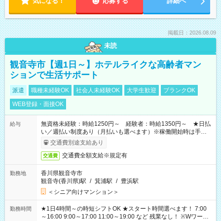
気になる！
応募する
詳細へ
掲載日：2026.08.09
未読
観音寺市【週1日～】ホテルライクな高齢者マン
ションで生活サポート
派遣
職種未経験OK
社会人未経験OK
大学生歓迎
ブランクOK
WEB登録・面接OK
無資格未経験：時給1250円～ 経験者：時給1350円～ ★日払
給与
い／週払い制度あり（月払いも選べます）※稼働開始時は手続き
完了次第のお支払いとなります。
交通費別途支給あり
交通費全額支給※規定有
交通費
香川県観音寺市
勤務地
観音寺(香川県)駅
/
箕浦駅
/
豊浜駅
＜シニア向けマンション＞
★1日4時間～の時短シフトOK ★スタート時間選べます！ 7:00
勤務時間
～16:00 9:00～17:00 11:00～19:00 など 残業なし！ ※Wワーク