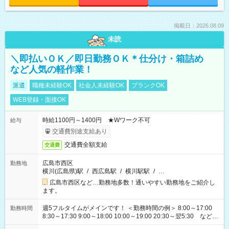
掲載日：2026.08.09
未読
＼即払いＯＫ／即日勤務ＯＫ＊仕分け・箱詰め
など人気の軽作業！
派遣
職種未経験OK
社会人未経験OK
ブランクOK
WEB登録・面接OK
時給1100円～1400円 ★Wワーク不可
給与
交通費別途支給あり
交通費全額支給
交通費
広島市西区
勤務地
横川(広島県)駅
/
西広島駅
/
横川駅駅
/
…
広島市西区など…勤務地多数！通いやすい勤務地をご紹介し
ます。
週5フルタイムがメインです！ ＜勤務時間の例＞ 8:00～17:00
勤務時間
8:30～17:30 9:00～18:00 10:00～19:00 20:30～翌5:30 など ★
その他にも勤務時間多数！ 日勤のみ、残業なし、交替制など