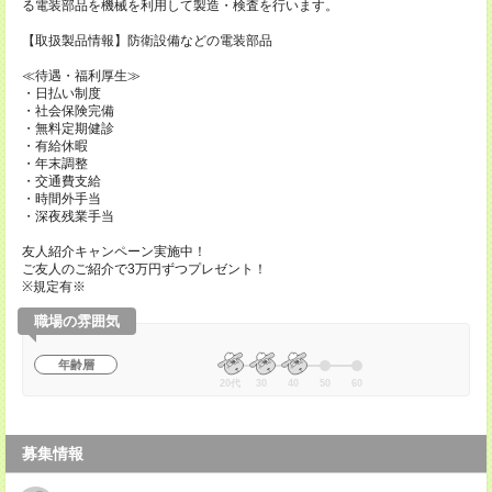
る電装部品を機械を利用して製造・検査を行います。
【取扱製品情報】防衛設備などの電装部品
≪待遇・福利厚生≫
・日払い制度
・社会保険完備
・無料定期健診
・有給休暇
・年末調整
・交通費支給
・時間外手当
・深夜残業手当
友人紹介キャンペーン実施中！
ご友人のご紹介で3万円ずつプレゼント！
※規定有※
職場の雰囲気
年齢層
20代
30
40
50
60
募集情報