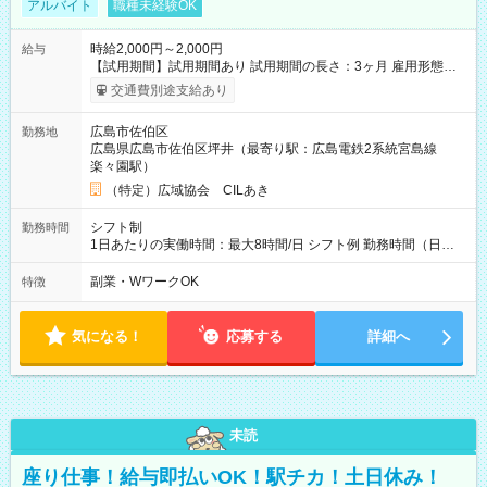
アルバイト
職種未経験OK
時給2,000円～2,000円
給与
【試用期間】試用期間あり 試用期間の長さ：3ヶ月 雇用形態、
給与は本採用時と同じです。
交通費別途支給あり
広島市佐伯区
勤務地
広島県広島市佐伯区坪井（最寄り駅：広島電鉄2系統宮島線
楽々園駅）
（特定）広域協会 CILあき
シフト制
勤務時間
1日あたりの実働時間：最大8時間/日 シフト例 勤務時間（日
勤）・8時～18時 （実働時間8時間 待機休憩2時間）（日勤1回
あたりの給与 2万円）
副業・WワークOK
特徴
気になる！
応募する
詳細へ
未読
座り仕事！給与即払いOK！駅チカ！土日休み！