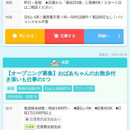
ご希望を教えてください！
即日～長期 ★応募から「最短2日後」に勤務OK！スタート日
期間
はご相談ください。
日払いOK
/
履歴書不要
/
40～50代活躍中
/
電話対応なし
/
パソ
特徴
コンスキル不要
気になる！
応募する
詳細へ
掲載日：2026.08.06
未読
【オープニング募集】おばあちゃんのお散歩付
き添いも仕事の1つ
派遣
職種未経験OK
社会人未経験OK
ブランクOK
WEB登録・面接OK
無資格未経験：時給1400円～ ■週払いOK ■扶養内OK ■日
給与
収1万1200円以上
交通費別途支給あり
交通費全額支給
交通費