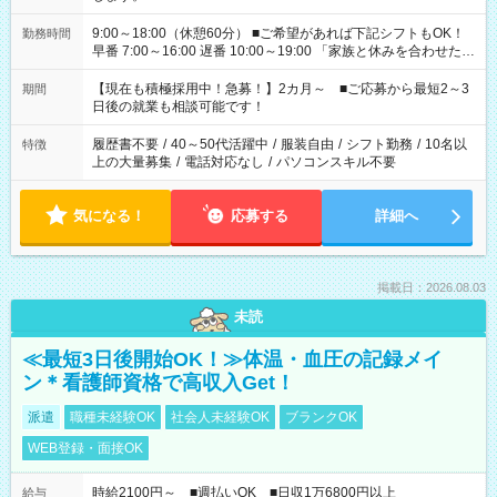
9:00～18:00（休憩60分） ■ご希望があれば下記シフトもOK！
勤務時間
早番 7:00～16:00 遅番 10:00～19:00 「家族と休みを合わせた
い」 「余裕を持って夕飯の準備がしたい」 「できれば残業はし
たくない」 など、ご希望を教えてくださいね。 ※Wワーク希望
【現在も積極採用中！急募！】2カ月～ ■ご応募から最短2～3
期間
の方へ 今ご覧のお仕事で希望する勤務時間と、もう1つのお仕事
日後の就業も相談可能です！
の勤務時間。 合計で週40時間を超える場合は応募できません。
履歴書不要
/
40～50代活躍中
/
服装自由
/
シフト勤務
/
10名以
特徴
上の大量募集
/
電話対応なし
/
パソコンスキル不要
気になる！
応募する
詳細へ
掲載日：2026.08.03
未読
≪最短3日後開始OK！≫体温・血圧の記録メイ
ン＊看護師資格で高収入Get！
派遣
職種未経験OK
社会人未経験OK
ブランクOK
WEB登録・面接OK
時給2100円～ ■週払いOK ■日収1万6800円以上
給与