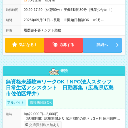
人材派遣・紹介業
09:20-17:50（休憩60分）実働7時間30分（残業少なめ！）
勤務時間
2026年09月01日～長期 ※開始日相談OK ※9月～！
期間
履歴書不要
/
シフト勤務
特徴
気になる！
応募する
詳細へ
未読
無資格未経験WワークOK！NPO法人スタッフ
日常生活アシスタント 日勤募集（広島県広島
市佐伯区坪井）
アルバイト
職種未経験OK
時給2,000円～2,000円
給与
【試用期間】試用期間あり 試用期間の長さ：3ヶ月 雇用形態、
給与は本採用時と同じです。
交通費別途支給あり