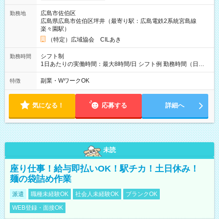
広島市佐伯区
勤務地
広島県広島市佐伯区坪井（最寄り駅：広島電鉄2系統宮島線
楽々園駅）
（特定）広域協会 CILあき
シフト制
勤務時間
1日あたりの実働時間：最大8時間/日 シフト例 勤務時間（日
勤）・8時～18時 （実働時間8時間 待機休憩2時間）（日勤1回
あたりの給与 2万円）
副業・WワークOK
特徴
気になる！
応募する
詳細へ
未読
座り仕事！給与即払いOK！駅チカ！土日休み！
麺の袋詰め作業
派遣
職種未経験OK
社会人未経験OK
ブランクOK
WEB登録・面接OK