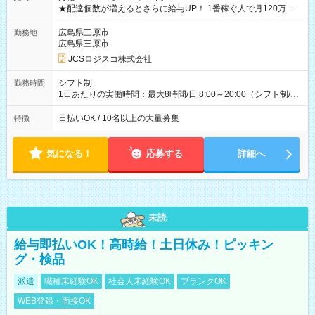
★配達個数が増えるとさらに給与UP！ 1番稼ぐ人で月120万ほ
ど！ ・主要都市エリア 月収55万円／週5日稼働 月収65万~112
万円／週6日稼働 ・地方郊外エリア 月収40万円／週5日稼働 月
広島県三原市
勤務地
収40万円~50万円／週6日稼働 ＜モデルイメージ＞ ■月収50万
広島県三原市
円 (27歳男性/江東区在住)※元建築関係 1日150個配達×25日勤務
JCSロジスコ株式会社
(日休み) ■月収80万円(43歳男性/墨田区在住)※元営業 1日200個
配達×25日勤務(月休み) 【試用期間】試用期間なし
シフト制
勤務時間
1日あたりの実働時間：最大8時間/日 8:00～20:00（シフト制/実
働8時間） ※週5日勤務（場所次第では週4も有り） ※配達状況
によって時間外での勤務可能性有り ※案件により多少の前後あ
日払いOK / 10名以上の大量募集
特徴
り ※配達が完了次第、帰社OKです
気になる！
応募する
詳細へ
未読
給与即払いOK！高時給！土日休み！ピッキン
グ・検品
派遣
職種未経験OK
社会人未経験OK
ブランクOK
WEB登録・面接OK