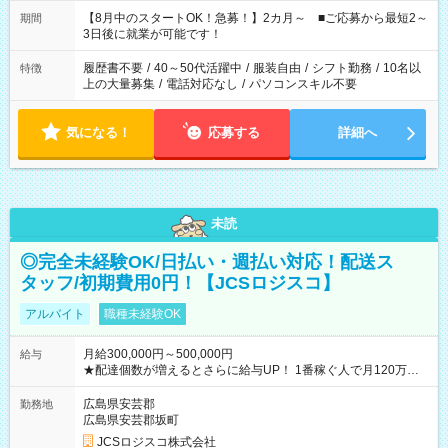
と休みを合わせたい」 「余裕を持って夕飯の準備がしたい」
「できれば残業はしたくない」 など、ご希望を教えてください
【8月中のスタートOK！急募！】2カ月～ ■ご応募から最短2～
期間
ね。 ※Wワーク希望の方へ 今ご覧のお仕事で希望する勤務時間
3日後に就業が可能です！
と、もう1つのお仕事の勤務時間。 合計で週40時間を超える場
合は応募できません。
履歴書不要
/
40～50代活躍中
/
服装自由
/
シフト勤務
/
10名以
特徴
上の大量募集
/
電話対応なし
/
パソコンスキル不要
気になる！
応募する
詳細へ
未読
◎完全未経験OK/日払い・週払い対応！配送ス
タッフ/初期費用0円！【JCSロジスコ】
アルバイト
職種未経験OK
月給300,000円～500,000円
給与
★配達個数が増えるとさらに給与UP！ 1番稼ぐ人で月120万ほ
ど！ ・主要都市エリア 月収55万円／週5日稼働 月収65万~112
万円／週6日稼働 ・地方郊外エリア 月収40万円／週5日稼働 月
広島県安芸郡
勤務地
収40万円~50万円／週6日稼働 ＜モデルイメージ＞ ■月収50万
広島県安芸郡坂町
円 (27歳男性/江東区在住)※元建築関係 1日150個配達×25日勤務
JCSロジスコ株式会社