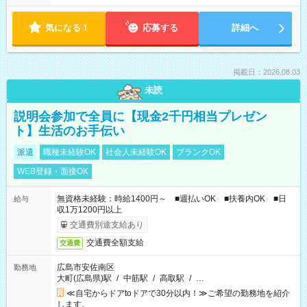
気になる！
応募する
詳細へ
掲載日：2026.08.03
未読
説明会参加で全員に【現金2千円相当プレゼン
ト】生活のお手伝い
派遣
職種未経験OK
社会人未経験OK
ブランクOK
WEB登録・面接OK
無資格未経験：時給1400円～ ■週払いOK ■扶養内OK ■日
給与
収1万1200円以上
交通費別途支給あり
交通費全額支給
交通費
広島市安佐南区
勤務地
大町(広島県)駅
/
中筋駅
/
高取駅
/
…
≪自宅からドアtoドアで30分以内！≫ご希望の勤務地を紹介
します。