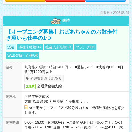
掲載日：2026.08.05
未読
【オープニング募集】おばあちゃんのお散歩付
き添いも仕事の1つ
派遣
職種未経験OK
社会人未経験OK
ブランクOK
WEB登録・面接OK
無資格未経験：時給1400円～ ■週払いOK ■扶養内OK ■日
給与
収1万1200円以上
交通費別途支給あり
交通費全額支給
交通費
広島市安佐南区
勤務地
大町(広島県)駅
/
中筋駅
/
高取駅
/
…
≪自宅からドアtoドアで30分以内！≫ご希望の勤務地を紹介
します。
9:00～18:00（休憩60分） ■ご希望があれば下記シフトもOK！
勤務時間
早番 7:00～16:00 遅番 10:00～19:00 夜勤 16:30～翌9:30 「家族