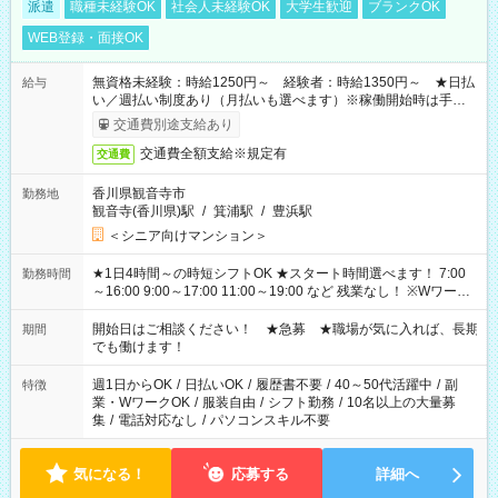
派遣
職種未経験OK
社会人未経験OK
大学生歓迎
ブランクOK
WEB登録・面接OK
無資格未経験：時給1250円～ 経験者：時給1350円～ ★日払
給与
い／週払い制度あり（月払いも選べます）※稼働開始時は手続き
完了次第のお支払いとなります。
交通費別途支給あり
交通費全額支給※規定有
交通費
香川県観音寺市
勤務地
観音寺(香川県)駅
/
箕浦駅
/
豊浜駅
＜シニア向けマンション＞
★1日4時間～の時短シフトOK ★スタート時間選べます！ 7:00
勤務時間
～16:00 9:00～17:00 11:00～19:00 など 残業なし！ ※Wワーク
の場合、他のお仕事と合わせ週40時間超の就業はご案内できま
せん ※法令に基づき、週20時間以上勤務は社会保険への加入対
開始日はご相談ください！ ★急募 ★職場が気に入れば、長期
期間
象となります ※労働者派遣法（日雇い派遣の原則禁止）によ
でも働けます！
り、短時間・短期間の就業はご案内が難しい場合があります
週1日からOK
/
日払いOK
/
履歴書不要
/
40～50代活躍中
/
副
特徴
業・WワークOK
/
服装自由
/
シフト勤務
/
10名以上の大量募
集
/
電話対応なし
/
パソコンスキル不要
気になる！
応募する
詳細へ