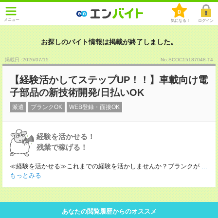
0
メニュー
気になる！
ログイン
お探しのバイト情報は掲載が終了しました。
掲載日 :2026
/
07
/
15
No.SCOC15187048-T4
【経験活かしてステップUP！！】車載向け電
子部品の新技術開発/日払いOK
派遣
ブランクOK
WEB登録・面接OK
経験を活かせる！
残業で稼げる！
≪経験を活かせる≫これまでの経験を活かしませんか？ブランクが
...
もっとみる
あなたの閲覧履歴からのオススメ