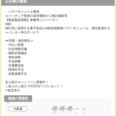
お仕事の概要
・パワーモジュール開発、
スイッチング技術の基本構想から検討施策等
【取扱製品情報】車載用インバーター、
OBC、
BECMに採用する電子部品のd新技術開発(パワーモジュール・電圧監視ICキ
ャパシター等のデバイス
≪待遇・福利厚生≫
・日払い制度
・社会保険完備
・無料定期健診
・有給休暇
・年末調整
・交通費支給
・時間外手当
・深夜残業手当
友人紹介キャンペーン実施中！
ご友人のご紹介で3万円ずつプレゼント！
※規定有※
職場の雰囲気
年齢層
20代
30
40
50
60