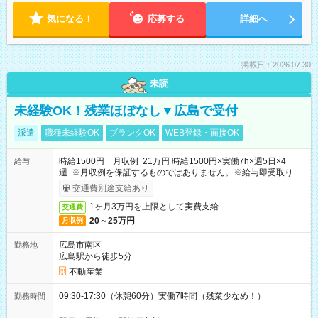
気になる！
応募する
詳細へ
掲載日：2026.07.30
未読
未経験OK！残業ほぼなし▼広島で受付
派遣
職種未経験OK
ブランクOK
WEB登録・面接OK
時給1500円 月収例 21万円 時給1500円×実働7h×週5日×4
給与
週 ※月収例を保証するものではありません。※給与即受取りサ
ービス利用可（利用条件有）
交通費別途支給あり
1ヶ月3万円を上限として実費支給
交通費
20～25万円
月収例
広島市南区
勤務地
広島駅から徒歩5分
不動産業
09:30-17:30（休憩60分）実働7時間（残業少なめ！）
勤務時間