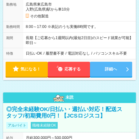
広島県東広島市
勤務地
入野(広島県)駅から車10分
その他製造
8:00～17:00 ※表記のうち実働8時間です。
勤務時間
長期【ご応募から1週間以内(最短2日目)のスピード就業が可能】
期間
即日～
日払いOK
/
履歴書不要
/
電話対応なし
/
パソコンスキル不要
特徴
気になる！
応募する
詳細へ
未読
◎完全未経験OK/日払い・週払い対応！配送ス
タッフ/初期費用0円！【JCSロジスコ】
アルバイト
職種未経験OK
月給300,000円～500,000円
給与