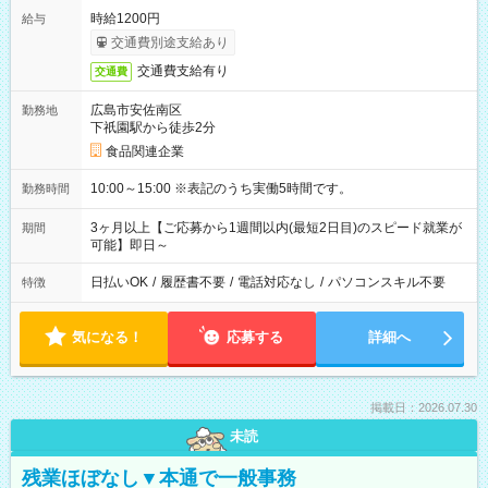
時給1200円
給与
交通費別途支給あり
交通費支給有り
交通費
広島市安佐南区
勤務地
下祇園駅から徒歩2分
食品関連企業
10:00～15:00 ※表記のうち実働5時間です。
勤務時間
3ヶ月以上【ご応募から1週間以内(最短2日目)のスピード就業が
期間
可能】即日～
日払いOK
/
履歴書不要
/
電話対応なし
/
パソコンスキル不要
特徴
気になる！
応募する
詳細へ
掲載日：2026.07.30
未読
残業ほぼなし▼本通で一般事務