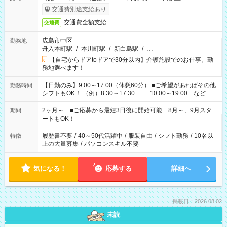
交通費別途支給あり
交通費全額支給
交通費
広島市中区
勤務地
舟入本町駅
/
本川町駅
/
新白島駅
/
…
【自宅からドアtoドアで30分以内】介護施設でのお仕事。勤
務地選べます！
【日勤のみ】9:00～17:00（休憩60分） ■ご希望があればその他
勤務時間
シフトもOK！ （例）8:30～17:30 10:00～19:00 など
「家族とお休みを合わせたい」 「できれば残業はしたくない」
など、あなたのご希望に沿ったお仕事をご紹介します！ ※Wワ
2ヶ月～ ■ご応募から最短3日後に開始可能 8月～、9月スタ
期間
ーク希望の方へ 今ご覧のお仕事で希望する勤務時間と、もう1つ
ートもOK！
のお仕事の勤務時間。 合計で週40時間を超える場合は応募でき
ません
履歴書不要
/
40～50代活躍中
/
服装自由
/
シフト勤務
/
10名以
特徴
上の大量募集
/
パソコンスキル不要
気になる！
応募する
詳細へ
掲載日：2026.08.02
未読