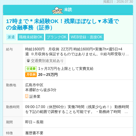
掲載日：2026.07.30
未読
17時まで＊未経験OK！残業ほぼなし▼本通で
の金融事務（証券）
派遣
職種未経験OK
ブランクOK
WEB登録・面接OK
時給1600円 月収例 22万円 時給1600円×実働7h×週5日×4
給与
週 ※月収例を保証するものではありません。※給与即受取りサ
ービス利用可（利用条件有）
交通費別途支給あり
1ヶ月3万円を上限として実費支給
交通費
20～25万円
月収例
広島市中区
勤務地
本通駅から徒歩3分
証券業
09:00-17:00（休憩60分）実働7時間（残業少なめ！） 勤務時間
勤務時間
を下記の範囲で調整することも可能です。 ・勤務終了時間
15:30～17:00 ・実働 05:30～07:00
即日～長期
期間
履歴書不要
特徴