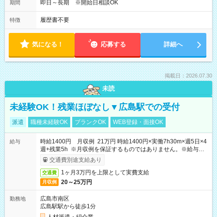
即日～長期 ※開始日相談OK
期間
履歴書不要
特徴
気になる！
応募する
詳細へ
掲載日：2026.07.30
未読
未経験OK！残業ほぼなし▼広島駅での受付
派遣
職種未経験OK
ブランクOK
WEB登録・面接OK
時給1400円 月収例 21万円 時給1400円×実働7h30m×週5日×4
給与
週+残業5h ※月収例を保証するものではありません。※給与即
受取りサービス利用可（利用条件有）
交通費別途支給あり
1ヶ月3万円を上限として実費支給
交通費
20～25万円
月収例
広島市南区
勤務地
広島駅駅から徒歩1分