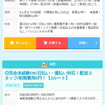
≪シフト例≫ 10:00～15:00（実働5時間） 12:00～17:00（実働
勤務時間
5時間） 17:00～翌10:00（実働15時間）など ご希望に応じて、
働く時間は調整できます！ お気軽に担当へ相談ください！
3ヵ月までの短期 ※職場が気に入れば、長期もOK！ ★急募！
期間
即日勤務もOK！
週1日からOK
/
日払いOK
/
履歴書不要
/
40～50代活躍中
/
副
特徴
業・WワークOK
/
シフト勤務
/
10名以上の大量募集
/
電話対応
なし
/
パソコンスキル不要
気になる！
応募する
詳細へ
未読
◎完全未経験OK/日払い・週払い対応！配送ス
タッフ/初期費用0円！【Jルート】
アルバイト
職種未経験OK
月給300,000円～500,000円
給与
★配達個数が増えるとさらに給与UP！ 1番稼ぐ人で月120万ほ
ど！ ・主要都市エリア 月収55万円／週5日稼働 月収65万~112