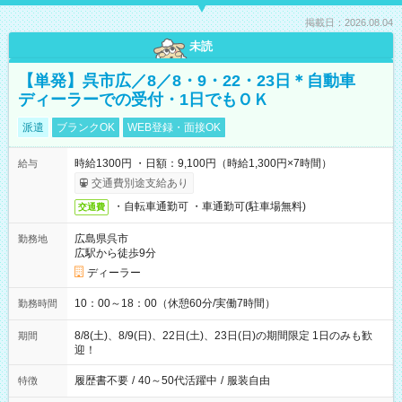
掲載日：2026.08.04
未読
【単発】呉市広／8／8・9・22・23日＊自動車
ディーラーでの受付・1日でもＯＫ
派遣
ブランクOK
WEB登録・面接OK
時給1300円 ・日額：9,100円（時給1,300円×7時間）
給与
交通費別途支給あり
・自転車通勤可 ・車通勤可(駐車場無料)
交通費
広島県呉市
勤務地
広駅から徒歩9分
ディーラー
10：00～18：00（休憩60分/実働7時間）
勤務時間
8/8(土)、8/9(日)、22日(土)、23日(日)の期間限定 1日のみも歓
期間
迎！
履歴書不要
/
40～50代活躍中
/
服装自由
特徴