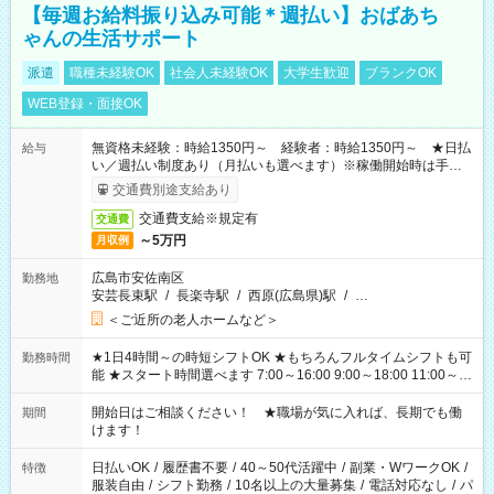
【毎週お給料振り込み可能＊週払い】おばあち
ゃんの生活サポート
派遣
職種未経験OK
社会人未経験OK
大学生歓迎
ブランクOK
WEB登録・面接OK
無資格未経験：時給1350円～ 経験者：時給1350円～ ★日払
給与
い／週払い制度あり（月払いも選べます）※稼働開始時は手続き
完了次第のお支払いとなります。
交通費別途支給あり
交通費支給※規定有
交通費
～5万円
月収例
広島市安佐南区
勤務地
安芸長束駅
/
長楽寺駅
/
西原(広島県)駅
/
…
＜ご近所の老人ホームなど＞
★1日4時間～の時短シフトOK ★もちろんフルタイムシフトも可
勤務時間
能 ★スタート時間選べます 7:00～16:00 9:00～18:00 11:00～
20:00 など 残業なし！ ※Wワークの場合、他のお仕事と合わせ
週40時間超の就業はご案内できません ※法令に基づき、週20時
開始日はご相談ください！ ★職場が気に入れば、長期でも働
期間
間以上勤務は社会保険への加入対象となります ※労働者派遣法
けます！
（日雇い派遣の原則禁止）により、短時間・短期間の就業はご
案内が難しい場合があります
日払いOK
/
履歴書不要
/
40～50代活躍中
/
副業・WワークOK
/
特徴
服装自由
/
シフト勤務
/
10名以上の大量募集
/
電話対応なし
/
パ