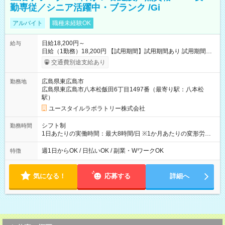
勤専従／シニア活躍中・ブランク /Gi
アルバイト
職種未経験OK
日給18,200円～
給与
日給（1勤務）18,200円 【試用期間】試用期間あり 試用期間の
長さ：3ヶ月 雇用形態、給与は本採用時と同じです。
交通費別途支給あり
広島県東広島市
勤務地
広島県東広島市八本松飯田6丁目1497番（最寄り駅：八本松
駅）
ユースタイルラボラトリー株式会社
シフト制
勤務時間
1日あたりの実働時間：最大8時間/日 ※1か月あたりの変形労働
制（週平均40時間以内） 夜勤：17:00-翌09:00（休憩2時間）
週1日からOK / 日払いOK / 副業・WワークOK
特徴
気になる！
応募する
詳細へ