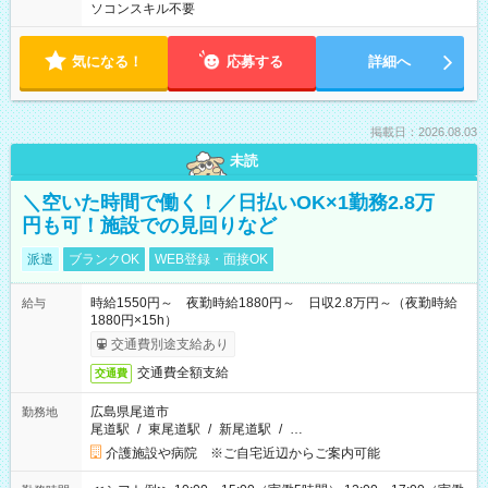
ソコンスキル不要
気になる！
応募する
詳細へ
掲載日：2026.08.03
未読
＼空いた時間で働く！／日払いOK×1勤務2.8万
円も可！施設での見回りなど
派遣
ブランクOK
WEB登録・面接OK
時給1550円～ 夜勤時給1880円～ 日収2.8万円～（夜勤時給
給与
1880円×15h）
交通費別途支給あり
交通費全額支給
交通費
広島県尾道市
勤務地
尾道駅
/
東尾道駅
/
新尾道駅
/
…
介護施設や病院 ※ご自宅近辺からご案内可能