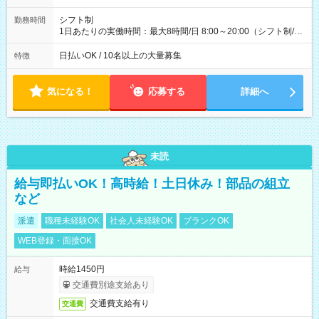
(日休み) ■月収80万円(43歳男性/墨田区在住)※元営業 1日200個
配達×25日勤務(月休み) 【試用期間】試用期間なし
シフト制
勤務時間
1日あたりの実働時間：最大8時間/日 8:00～20:00（シフト制/実
働8時間） ※週5日勤務（場所次第では週4も有り） ※配達状況
によって時間外での勤務可能性有り ※案件により多少の前後あ
日払いOK / 10名以上の大量募集
特徴
り ※配達が完了次第、帰社OKです
気になる！
応募する
詳細へ
未読
給与即払いOK！高時給！土日休み！部品の組立
など
派遣
職種未経験OK
社会人未経験OK
ブランクOK
WEB登録・面接OK
時給1450円
給与
交通費別途支給あり
交通費支給有り
交通費