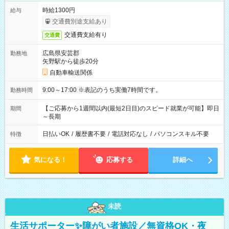
時給1300円
給与
交通費別途支給あり
交通費支給有り
交通費
広島県安芸郡
勤務地
矢野駅から徒歩20分
自動車輸送関係
9:00～17:00 ※表記のうち実働7時間です。
勤務時間
【ご応募から1週間以内(最短2日目)のスピード就業が可能】即日
期間
～長期
日払いOK
/
履歴書不要
/
電話対応なし
/
パソコンスキル不要
特徴
気になる！
応募する
詳細へ
未読
生活サポーター✨障がい者施設／無資格OK・夜