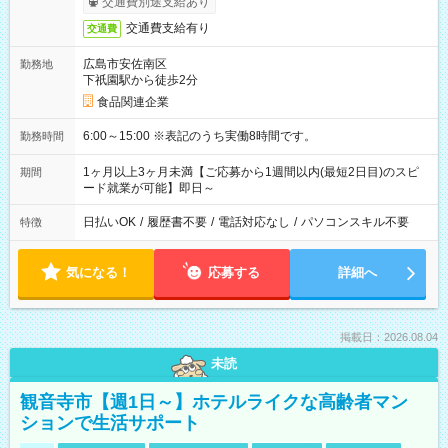
交通費別途支給あり
交通費支給有り
交通費
広島市安佐南区
勤務地
下祇園駅から徒歩2分
食品関連企業
6:00～15:00 ※表記のうち実働8時間です。
勤務時間
1ヶ月以上3ヶ月未満【ご応募から1週間以内(最短2日目)のスピ
期間
ード就業が可能】即日～
日払いOK
/
履歴書不要
/
電話対応なし
/
パソコンスキル不要
特徴
気になる！
応募する
詳細へ
掲載日：2026.08.04
未読
観音寺市【週1日～】ホテルライクな高齢者マン
ションで生活サポート