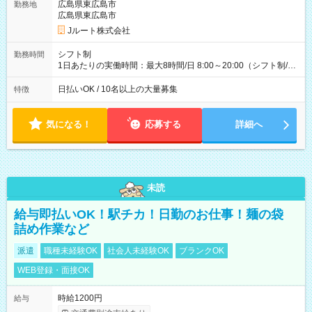
万円／週6日稼働 ・地方郊外エリア 月収40万円／週5日稼働 月
広島県東広島市
勤務地
収40万円~50万円／週6日稼働 ＜モデルイメージ＞ ■月収50万
広島県東広島市
円 (27歳男性/江東区在住)※元建築関係 1日150個配達×25日勤務
Jルート株式会社
(日休み) ■月収80万円(43歳男性/墨田区在住)※元営業 1日200個
配達×25日勤務(月休み) 【試用期間】試用期間なし
シフト制
勤務時間
1日あたりの実働時間：最大8時間/日 8:00～20:00（シフト制/実
働8時間） ※週5日勤務（場所次第では週4も有り） ※配達状況
によって時間外での勤務可能性有り ※案件により多少の前後あ
日払いOK / 10名以上の大量募集
特徴
り ※配達が完了次第、帰社OKです
気になる！
応募する
詳細へ
未読
給与即払いOK！駅チカ！日勤のお仕事！麺の袋
詰め作業など
派遣
職種未経験OK
社会人未経験OK
ブランクOK
WEB登録・面接OK
時給1200円
給与