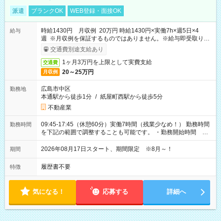
派遣
ブランクOK
WEB登録・面接OK
時給1430円 月収例 20万円 時給1430円×実働7h×週5日×4
給与
週 ※月収例を保証するものではありません。※給与即受取りサ
ービス利用可（利用条件有）
交通費別途支給あり
1ヶ月3万円を上限として実費支給
交通費
20～25万円
月収例
広島市中区
勤務地
本通駅から徒歩1分
/
紙屋町西駅から徒歩5分
不動産業
09:45-17:45（休憩60分）実働7時間（残業少なめ！） 勤務時間
勤務時間
を下記の範囲で調整することも可能です。 ・勤務開始時間
09:45～12:30 ・勤務終了時間 15:45～18:30 ・実働 05:00～
07:45
2026年08月17日スタート、期間限定 ※8月～！
期間
履歴書不要
特徴
気になる！
応募する
詳細へ