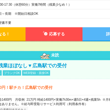
9:30-17:30（休憩60分）実働7時間（残業少なめ！）
日～長期 ※開始日相談OK
歴書不要
なる！
応募する
詳
未読
残業ほぼなし▼広島駅での受付
K
ブランクOK
WEB登録・面接OK
00円！駅チカ！広島駅での受付
給1400円 月収例 21万円 時給1400円×実働7h30m×週5日×4週+残業5h 
はありません。※給与即受取りサービス利用可（利用条件有）
交通費別途支給あり