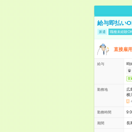
給与即払いO
派遣
職種未経験O
直接雇
時給
給与
交
広
勤務地
横
9
勤務時間
長
期間