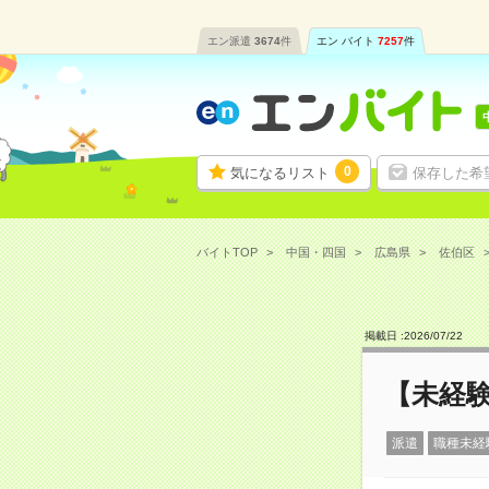
エン派遣
3674
件
エン バイト
7257
件
0
気になるリスト
保存した希
バイトTOP
中国・四国
広島県
佐伯区
掲載日 :
2026
/
07
/
22
【未経験
派遣
職種未経