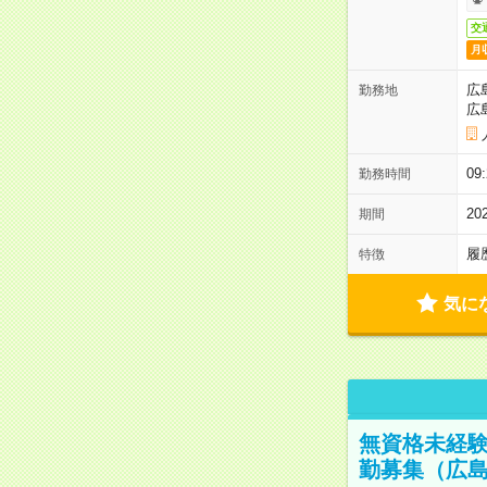
交
月
広
勤務地
広
0
勤務時間
2
期間
履
特徴
気に
無資格未経験
勤募集（広