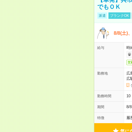
でもＯＫ
派遣
ブランクOK
8/8(土
時給
給与
交
広
勤務地
広
1
勤務時間
8/
期間
履
特徴
気に