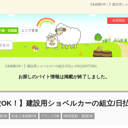
【未経験OK！】建設用ショベ
会員登録
エリア変更
中国・四国版
望条件
【未経験OK！】建設用ショベルカーの組立/日払いOK(111677250）
お探しのバイト情報は掲載が終了しました。
OK！】建設用ショベルカーの組立/日払
験OK
社会人未経験OK
ブランクOK
WEB登録・面接OK