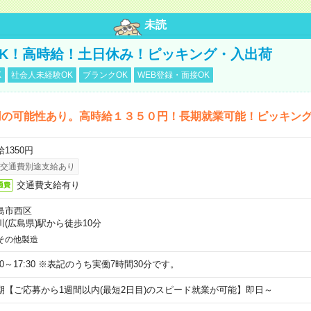
未読
K！高時給！土日休み！ピッキング・入出荷
K
社会人未経験OK
ブランクOK
WEB登録・面接OK
用の可能性あり。高時給１３５０円！長期就業可能！ピッキン
1350円
交通費別途支給あり
交通費支給有り
通費
島市西区
川(広島県)駅から徒歩10分
その他製造
:00～17:30 ※表記のうち実働7時間30分です。
期【ご応募から1週間以内(最短2日目)のスピード就業が可能】即日～