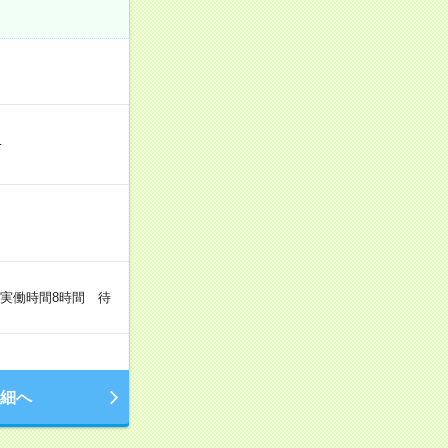
…
（実働時間8時間 待
細へ