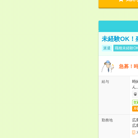
未経験OK！
派遣
職種未経験O
急募！時
時
給与
ん
交
月
広
勤務地
広