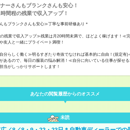
ナーさんもブランクさんも安心！
1時間程の残業で収入アップ！
んもブランクさんも安心≫丁寧な事前研修あり＊
程の残業で収入アップ≫残業は月20時間未満で、ほどよく稼げます！≪
や友人と一緒にプライベート満喫！
自分らしく働く≫明るすぎたり奇抜でなければ基本的に自由！(規定有)
があるので、毎日の服装の悩み解消！≪自分に向いている仕事が探せる
担当がしっかりサポートします！
あなたの閲覧履歴からのオススメ
未読
広／8／8・9・22・23日＊自動車ディーラーでの