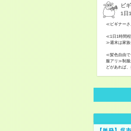
ビギ
1日
≪ビギナーさ
≪1日1時間
≫週末は家族
≪髪色自由で
服アリ≫制服
どがあれば、
【単発】呉市