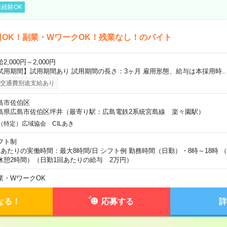
経験OK
日OK！副業・WワークOK！残業なし！のバイト
2,000円～2,000円
試用期間】試用期間あり 試用期間の長さ：3ヶ月 雇用形態、給与は本採用時
交通費別途支給あり
島市佐伯区
島県広島市佐伯区坪井（最寄り駅：広島電鉄2系統宮島線 楽々園駅）
（特定）広域協会 CILあき
フト制
日あたりの実働時間：最大8時間/日 シフト例 勤務時間（日勤）・8時～18時 
休憩2時間）（日勤1回あたりの給与 2万円）
業・WワークOK
なる！
応募する
詳