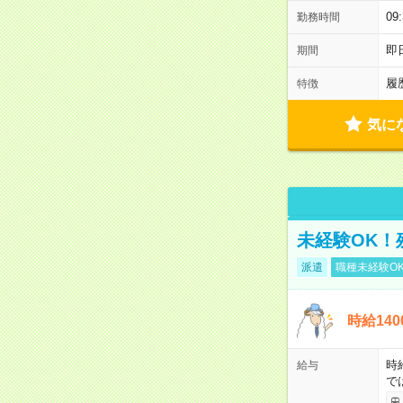
0
勤務時間
即
期間
履
特徴
気に
未経験OK！
派遣
職種未経験O
時給14
時
給与
で