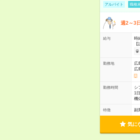
アルバイト
職種未
週2～3
時給
給与
【
広
勤務地
広
シ
勤務時間
1
機
副
特徴
気に