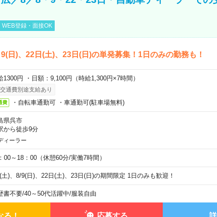
WEB登録・面接OK
)、9(日)、22日(土)、23日(日)の単発募集！1日のみの勤務も！
1300円 ・日額：9,100円（時給1,300円×7時間）
交通費別途支給あり
・自転車通勤可 ・車通勤可(駐車場無料)
通費
島県呉市
駅から徒歩9分
ディーラー
0：00～18：00（休憩60分/実働7時間）
8(土)、8/9(日)、22日(土)、23日(日)の期間限定 1日のみも歓迎！
歴書不要
/
40～50代活躍中
/
服装自由
なる！
応募する
詳