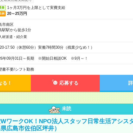
1ヶ月3万円を上限として実費支給
通費
20～25万円
収例
島市南区
島駅駅から徒歩1分
人材派遣・紹介業
9:20-17:50（休憩60分）実働7時間30分（残業少なめ！）
026年09月01日～長期 ※開始日相談OK ※9月～！
歴書不要
/
シフト勤務
なる！
応募する
詳
未読
WワークOK！NPO法人スタッフ日常生活アシス
島県広島市佐伯区坪井）