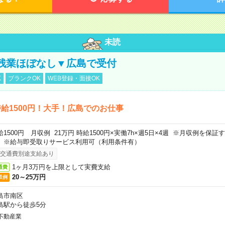
未読
残業ほぼなし▼広島で受付
K
ブランクOK
WEB登録・面接OK
給1500円！大手！広島でのお仕事
給1500円 月収例 21万円 時給1500円×実働7h×週5日×4週 ※月収例を保
。※給与即受取りサービス利用可（利用条件有）
交通費別途支給あり
1ヶ月3万円を上限として実費支給
通費
20～25万円
収例
島市南区
島駅から徒歩5分
不動産業