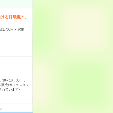
働ける好環境＊。
,700円 × 実働
：30～18：30 。
付/販売/カフェスタッ
されています♪
し