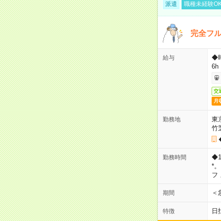
派遣
職種未経験O
完全フ
◆
給与
6h
交
月
東
勤務地
竹
◆
勤務時間
*
フ
＜
期間
日
特徴