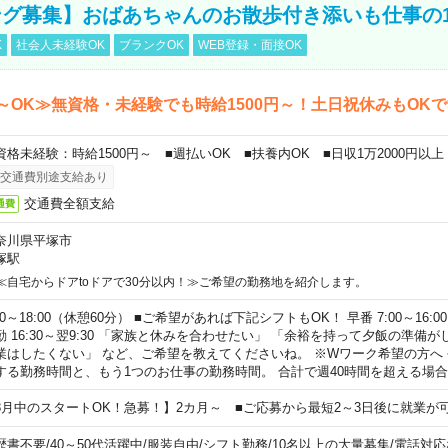
グ募集】おばあちゃんのお散歩付き添いも仕事の
K
社会人未経験OK
ブランクOK
WEB登録・面接OK
～OK≫無資格・未経験でも時給1500円～！土日祝休みもOK
資格未経験：時給1500円～ ■週払いOK ■扶養内OK ■日収1万2000円以上
交通費別途支給あり
交通費全額支給
通費
奈川県平塚市
塚駅
≪自宅からドアtoドアで30分以内！≫ご希望の勤務地を紹介します。
00～18:00（休憩60分） ■ご希望があれば下記シフトもOK！ 早番 7:00～16:00 遅
勤 16:30～翌9:30 「家族と休みを合わせたい」 「余裕を持って夕飯の準備
業はしたくない」 など、ご希望を教えてくださいね。 ※Wワーク希望の方へ
する勤務時間と、もう1つのお仕事の勤務時間。 合計で週40時間を超える場
8月中のスタートOK！急募！】2カ月～ ■ご応募から最短2～3日後に就業が
歴書不要
/
40～50代活躍中
/
服装自由
/
シフト勤務
/
10名以上の大量募集
/
電話対応