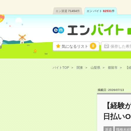
エン派遣
71454
件
エン バイト
82531
件
0
気になるリスト
保存した希
バイトTOP
関東
山梨県
都留市
【経
掲載日 :
2026
/
07
/
13
【経験
日払いO
派遣
職種未経