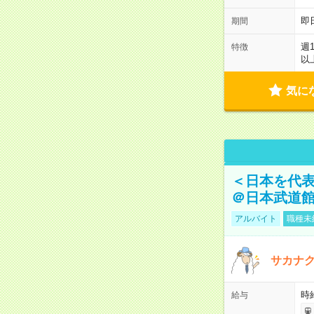
即
期間
週
特徴
以
気に
＜日本を代
＠日本武道
アルバイト
職種未
サカナク
時
給与