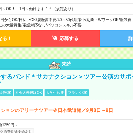
日～OK！ 1日～働けます＾＾（規定あり）
1日からOK
/
日払いOK
/
履歴書不要
/
40～50代活躍中
/
副業・WワークOK
/
服装自
上の大量募集
/
電話対応なし
/
パソコンスキル不要
なる！
応募する
詳
未読
表するバンド＊サカナクション＞ツアー公演のサポ
館
経験OK
社会人未経験OK
大学生歓迎
ブランクOK
ションのアリーナツアー＠日本武道館／9月8日～9日
給1250円～
交通費別途支給あり