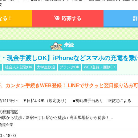
要
なる！
応募する
詳
未読
・現金手渡しOK】iPhoneなどスマホの充電を繋
K
社会人未経験OK
大学生歓迎
ブランクOK
WEB登録・面接OK
、カンタン手続きWEB登録！ LINEでサクッと翌日振り込み
給1414円～ ▼日払いOK（規定あり） ■初勤務手当あり ※規定による
京都新宿区
宿駅から徒歩
/
新宿三丁目駅から徒歩
/
高田馬場駅から徒歩
/
…
物流企業
00～18:00