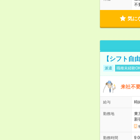
不
気に
【シフト自由
派遣
職種未経験O
来社不要
時
給与
東
勤務地
新
9:
勤務時間