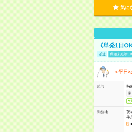
気に
《単発1日O
派遣
職種未経験O
＜平日×
時給
給与
交
茨
勤務地
牛