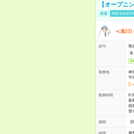
【オープニン
派遣
職種未経験O
≪週2日
無
給与
交
神
勤務地
平
9:
勤務時間
夜
残
望
【
期間
履
特徴