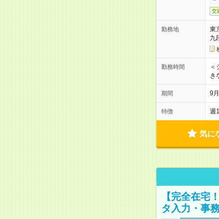
交
東
勤務地
九
＜シ
勤務時間
き
9
期間
週
特徴
気に
【完全在宅！
タ入力・事