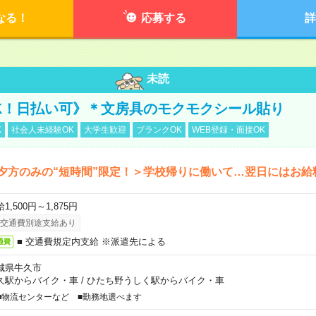
なる！
応募する
詳
未読
K！日払い可》＊文房具のモクモクシール貼り
K
社会人未経験OK
大学生歓迎
ブランクOK
WEB登録・面接OK
夕方のみの“短時間”限定！＞学校帰りに働いて…翌日にはお給
1,500円～1,875円
交通費別途支給あり
■ 交通費規定内支給 ※派遣先による
通費
城県牛久市
久駅からバイク・車
/
ひたち野うしく駅からバイク・車
■物流センターなど ■勤務地選べます