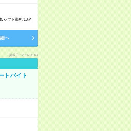
由
/
シフト勤務
/
10名
細へ
掲載日：2026.08.03
ートバイト