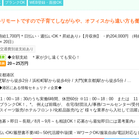
K
ブランクOK
WEB登録・面接OK
ルリモートですので子育てしながらや、オフィスから遠い方も
時給1,700円＊日払い・週払いOK＊昇給あり♪【月収例】 ・約204,000円 （時給1
 × 20日）
交通費別途支給あり
◆全額支給 ＊家が少し遠くても安心！
通費
20～25万円
収例
京都港区
芝駅から徒歩2分
/
浜松町駅から徒歩4分
/
大門(東京都)駅から徒歩5分
/
…
◆港区にある情報セキュリティ企業◆
11：00～18：30のうち実働6時間、休憩60分 ※11：00～18：00 または 11
。ブランクOK！。*。 例えば前職が、 在宅/財団法人/事務/コールセンター/受
 スイーツ販売/ホテルフロント/化粧品販売/など 様々な業界から入社して活躍
急募＞即日～長期／8月～9月～も相談OK！応募から最短即日には選考案内♪
払いOK
/
履歴書不要
/
40～50代活躍中
/
副業・WワークOK
/
服装自由
/
電話対応な