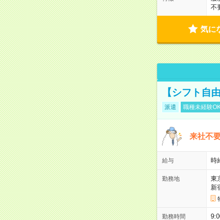
不
気に
【シフト自由
派遣
職種未経験O
来社不要
時
給与
東
勤務地
新
9:
勤務時間