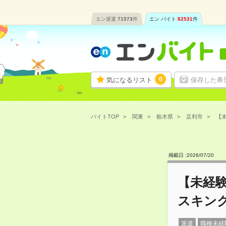
エン派遣
71573
件
エン バイト
82531
件
0
気になるリスト
保存した希
バイトTOP
関東
栃木県
足利市
【未
掲載日 :
2026
/
07
/
20
【未経
スキング
派遣
職種未経