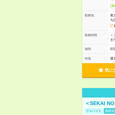
交
東
勤務地
九
＜シ
勤務時間
き
9
期間
週
特徴
気に
＜SEKAI 
アルバイト
職種未