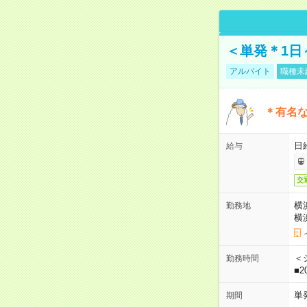
＜単発＊1日
アルバイト
職種未
＊有名な
日
給与
交
横
勤務地
横
＜シ
勤務時間
■2
単
期間