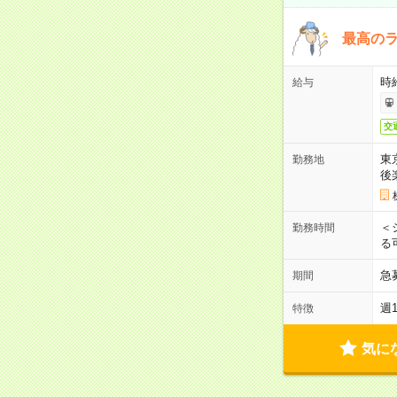
最高のラ
時
給与
交
東
勤務地
後
＜
勤務時間
る
急
期間
週
特徴
気に