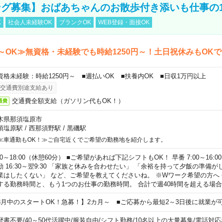
グ募集】おばあちゃんのお散歩付き添いも仕事の
K
社会人未経験OK
ブランクOK
WEB登録・面接OK
～OK≫無資格・未経験でも時給1250円～！土日祝休みもOK
資格未経験：時給1250円～ ■週払いOK ■扶養内OK ■日収1万円以上
交通費別途支給あり
交通費全額支給（ガソリン代もOK！）
通費
木県那須塩原市
須塩原駅
/
西那須野駅
/
黒磯駅
≪車通勤もOK！≫ご自宅近くでご希望の勤務地を紹介します。
00～18:00（休憩60分） ■ご希望があれば下記シフトもOK！ 早番 7:00～16:00 遅
勤 16:30～翌9:30 「家族と休みを合わせたい」 「余裕を持って夕飯の準備
業はしたくない」 など、ご希望を教えてくださいね。 ※Wワーク希望の方へ
する勤務時間と、もう1つのお仕事の勤務時間。 合計で週40時間を超える場
8月中のスタートOK！急募！】2カ月～ ■ご応募から最短2～3日後に就業が
歴書不要
/
40～50代活躍中
/
服装自由
/
シフト勤務
/
10名以上の大量募集
/
電話対応