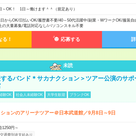
日～OK！ 1日～働けます＾＾（規定あり）
1日からOK
/
日払いOK
/
履歴書不要
/
40～50代活躍中
/
副業・WワークOK
/
服装自
上の大量募集
/
電話対応なし
/
パソコンスキル不要
なる！
応募する
詳
未読
表するバンド＊サカナクション＞ツアー公演のサポ
館
経験OK
社会人未経験OK
大学生歓迎
ブランクOK
ションのアリーナツアー＠日本武道館／9月8日～9日
給1250円～
交通費別途支給あり