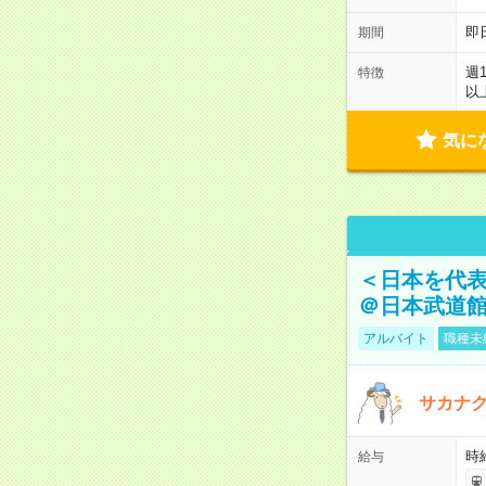
即
期間
週
特徴
以
気に
＜日本を代
＠日本武道
アルバイト
職種未
サカナク
時
給与