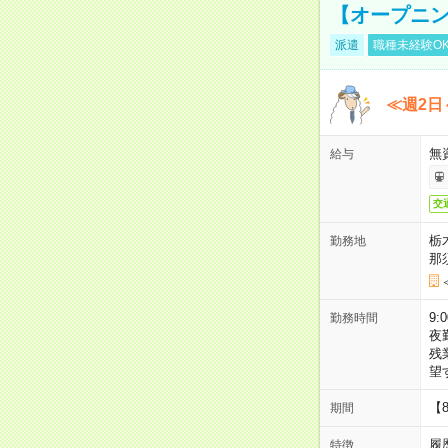
【オープニン
派遣
職種未経験O
≪週2日
無
給与
交
栃
勤務地
那
9:
勤務時間
夜
残
望
【
期間
履
特徴