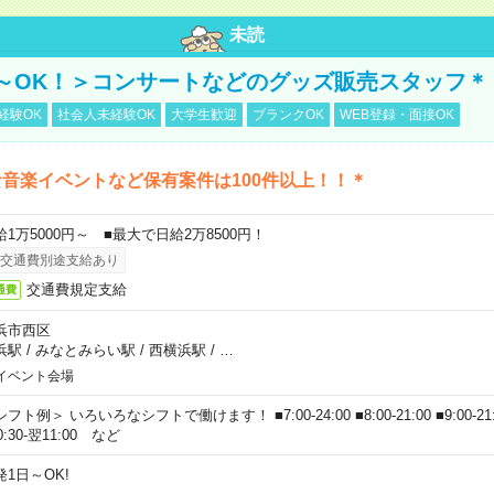
未読
～OK！＞コンサートなどのグッズ販売スタッフ＊
経験OK
社会人未経験OK
大学生歓迎
ブランクOK
WEB登録・面接OK
音楽イベントなど保有案件は100件以上！！＊
給1万5000円～ ■最大で日給2万8500円！
交通費別途支給あり
交通費規定支給
通費
浜市西区
浜駅
/
みなとみらい駅
/
西横浜駅
/
…
イベント会場
フト例＞ いろいろなシフトで働けます！ ■7:00-24:00 ■8:00-21:00 ■9:00-21:00
0:30-翌11:00 など
発1日～OK!