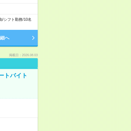
由
/
シフト勤務
/
10名
細へ
掲載日：2026.08.03
ートバイト