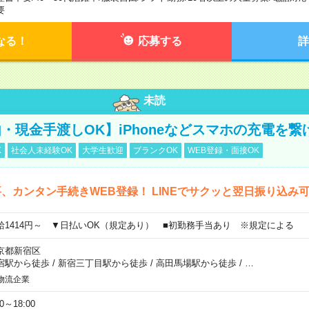
要
なる！
応募する
詳
未読
・現金手渡しOK】iPhoneなどスマホの充電を繋
K
社会人未経験OK
大学生歓迎
ブランクOK
WEB登録・面接OK
、カンタン手続きWEB登録！ LINEでサクッと翌日振り込み
給1414円～ ▼日払いOK（規定あり） ■初勤務手当あり ※規定による
京都新宿区
宿駅から徒歩
/
新宿三丁目駅から徒歩
/
高田馬場駅から徒歩
/
…
物流企業
00～18:00