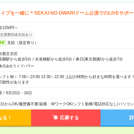
イブを一緒に＊SEKAI NO OWARIドーム公演でのLIVEサポ
給1250円～
交通費別途支給あり
支給（規定有り）
通費
京都文京区
楽園駅から徒歩5分
/
水道橋駅から徒歩5分
/
春日(東京都)駅から徒歩7分
株式会社ライブパワー
シフト例＞ 7:00～23:00 13:30～22:00 上記の時間から好きな時間を選べま
可能性があります
募！8月15日・16日
1日からOK
/
履歴書不要
/
副業・WワークOK
/
シフト勤務
/
電話対応なし
/
パソコン
なる！
応募する
詳