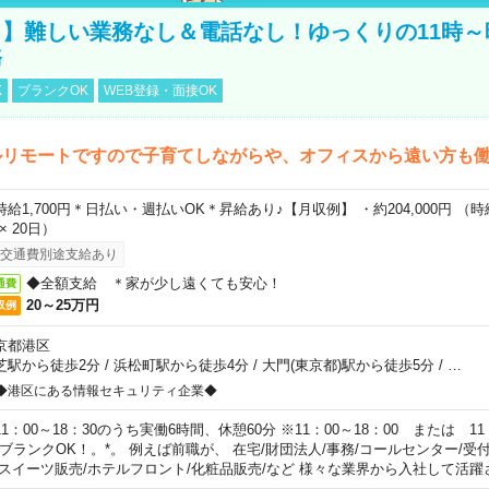
】難しい業務なし＆電話なし！ゆっくりの11時～
務
K
ブランクOK
WEB登録・面接OK
ルリモートですので子育てしながらや、オフィスから遠い方も
時給1,700円＊日払い・週払いOK＊昇給あり♪【月収例】 ・約204,000円 （時給1
 × 20日）
交通費別途支給あり
◆全額支給 ＊家が少し遠くても安心！
通費
20～25万円
収例
京都港区
芝駅から徒歩2分
/
浜松町駅から徒歩4分
/
大門(東京都)駅から徒歩5分
/
…
◆港区にある情報セキュリティ企業◆
11：00～18：30のうち実働6時間、休憩60分 ※11：00～18：00 または 11
。ブランクOK！。*。 例えば前職が、 在宅/財団法人/事務/コールセンター/受
 スイーツ販売/ホテルフロント/化粧品販売/など 様々な業界から入社して活躍