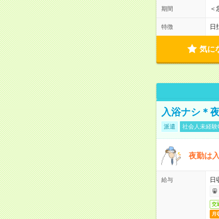
＜
期間
日
特徴
気に
入浴ナシ＊夜
派遣
社会人未経験
夜勤は
日
給与
交
月