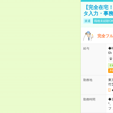
【完全在宅！
タ入力・事
派遣
職種未経験O
完全フ
◆
給与
6h
交
月
東
勤務地
竹
◆
勤務時間
*
フ