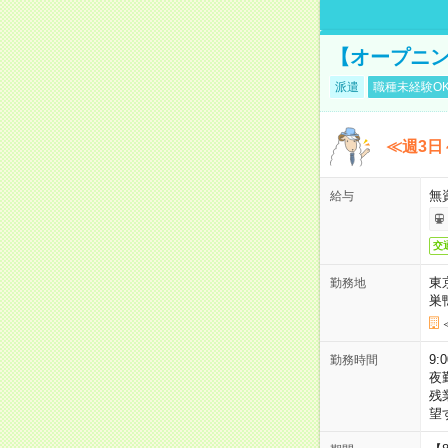
【オープニン
派遣
職種未経験O
≪週3日
無
給与
交
東
勤務地
巣
9:
勤務時間
夜
残
望