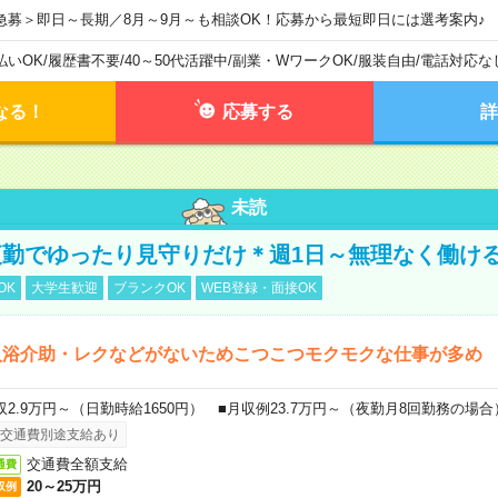
急募＞即日～長期／8月～9月～も相談OK！応募から最短即日には選考案内♪
払いOK
/
履歴書不要
/
40～50代活躍中
/
副業・WワークOK
/
服装自由
/
電話対応な
なる！
応募する
詳
未読
勤でゆったり見守りだけ＊週1日～無理なく働け
OK
大学生歓迎
ブランクOK
WEB登録・面接OK
入浴介助・レクなどがないためこつこつモクモクな仕事が多め
収2.9万円～（日勤時給1650円） ■月収例23.7万円～（夜勤月8回勤務の場合
交通費別途支給あり
交通費全額支給
通費
20～25万円
収例