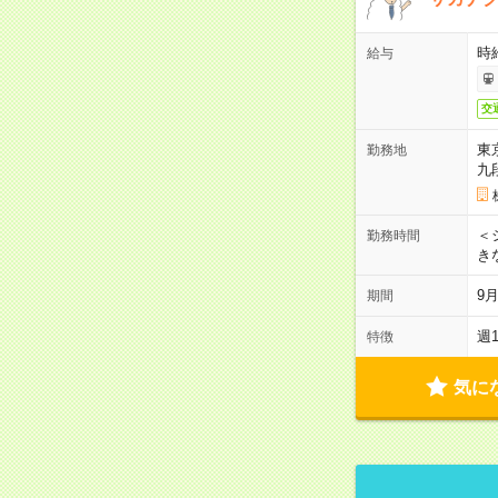
時
給与
交
東
勤務地
九
＜シ
勤務時間
き
9
期間
週
特徴
気に