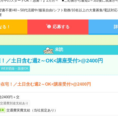
8月中のスタートOK！急募！】2カ月～ ■ご応募から最短2～3日後に就業が
歴書不要
/
40～50代活躍中
/
服装自由
/
シフト勤務
/
10名以上の大量募集
/
電話対応
要
なる！
応募する
詳
未読
！／土日含む週2～OK<講座受付>@2400円
WEB登録・面接OK
在宅！／土日含む週2～OK<講座受付>@2400円
給2400円＋交
交通費別途支給あり
交通費実費支給（当社規定あり）
通費