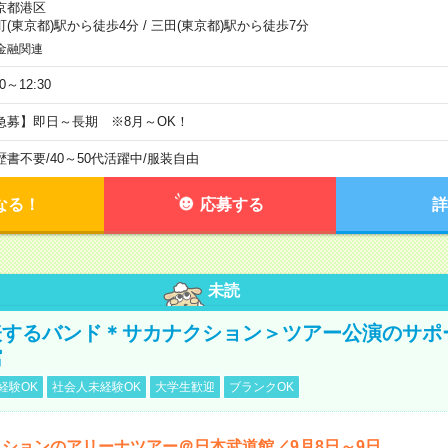
京都港区
町(東京都)駅から徒歩4分
/
三田(東京都)駅から徒歩7分
金融関連
30～12:30
急募】即日～長期 ※8月～OK！
歴書不要
/
40～50代活躍中
/
服装自由
なる！
応募する
詳
未読
表するバンド＊サカナクション＞ツアー公演のサポ
館
経験OK
社会人未経験OK
大学生歓迎
ブランクOK
ションのアリーナツアー＠日本武道館／9月8日～9日