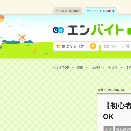
エン派遣
74686
件
エン バイト
82531
件
0
気になるリスト
保存した希
バイトTOP
関東
山梨県
中央市
【初
掲載日 :
2026
/
07
/
14
【初心
OK
派遣
職種未経