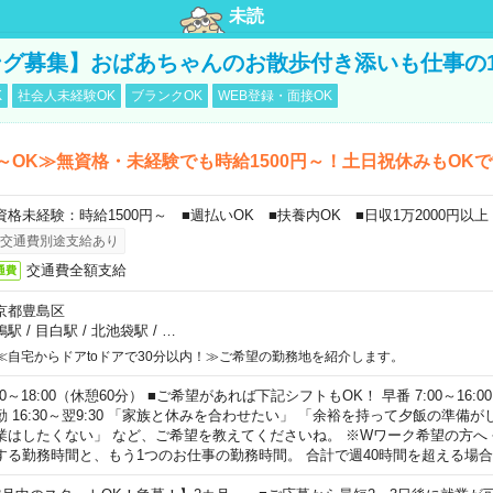
未読
グ募集】おばあちゃんのお散歩付き添いも仕事の
K
社会人未経験OK
ブランクOK
WEB登録・面接OK
～OK≫無資格・未経験でも時給1500円～！土日祝休みもOK
資格未経験：時給1500円～ ■週払いOK ■扶養内OK ■日収1万2000円以上
交通費別途支給あり
交通費全額支給
通費
京都豊島区
鴨駅
/
目白駅
/
北池袋駅
/
…
≪自宅からドアtoドアで30分以内！≫ご希望の勤務地を紹介します。
00～18:00（休憩60分） ■ご希望があれば下記シフトもOK！ 早番 7:00～16:00 遅
勤 16:30～翌9:30 「家族と休みを合わせたい」 「余裕を持って夕飯の準備
業はしたくない」 など、ご希望を教えてくださいね。 ※Wワーク希望の方へ
する勤務時間と、もう1つのお仕事の勤務時間。 合計で週40時間を超える場