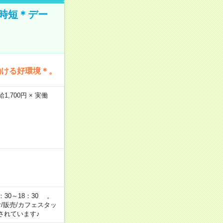
時短＊デー
働ける好環境＊。
,700円 × 実働
：30～18：30 。
付/販売/カフェスタッ
されています♪