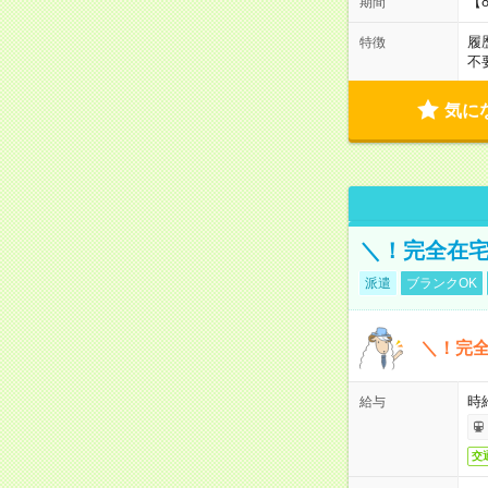
【
期間
履
特徴
不
気に
＼！完全在宅
派遣
ブランクOK
＼！完全
時
給与
交