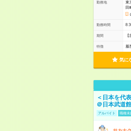
東
勤務地
田
8:
勤務時間
【
期間
履
特徴
気に
＜日本を代
＠日本武道
アルバイト
職種未
サカナク