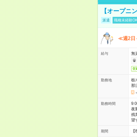
【オープニン
派遣
職種未経験O
≪週2日
無
給与
交
栃
勤務地
那
9:
勤務時間
夜
残
望
【
期間