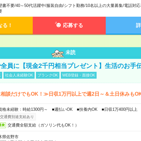
歴書不要
/
40～50代活躍中
/
服装自由
/
シフト勤務
/
10名以上の大量募集
/
電話対応
要
なる！
応募する
詳
未読
全員に【現金2千円相当プレゼント】生活のお手
K
社会人未経験OK
ブランクOK
WEB登録・面接OK
相談だけでもOK！≫日収1万円以上で週2日～＆土日休みもO
資格未経験：時給1300円～ ■週払いOK ■扶養内OK ■日収1万400円以上
交通費別途支給あり
交通費全額支給（ガソリン代もOK！）
通費
木県佐野市