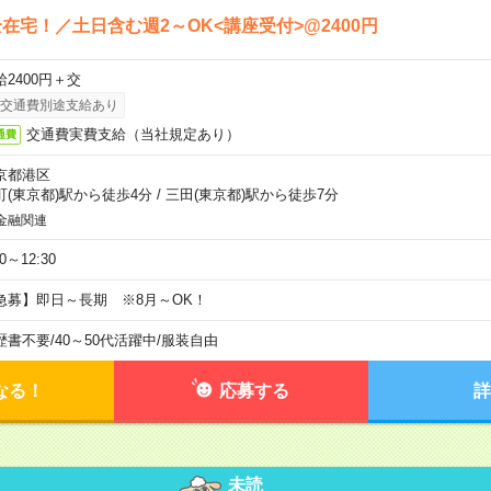
在宅！／土日含む週2～OK<講座受付>@2400円
給2400円＋交
交通費別途支給あり
交通費実費支給（当社規定あり）
通費
京都港区
町(東京都)駅から徒歩4分
/
三田(東京都)駅から徒歩7分
金融関連
30～12:30
急募】即日～長期 ※8月～OK！
歴書不要
/
40～50代活躍中
/
服装自由
なる！
応募する
詳
未読