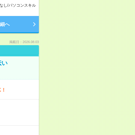
なし
/
パソコンスキル
細へ
掲載日：2026.08.03
伝い
K！