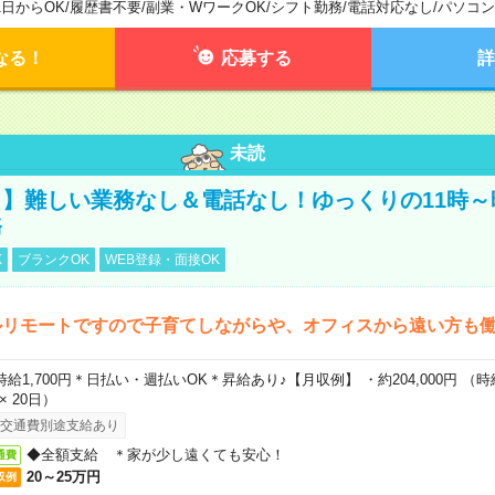
1日からOK
/
履歴書不要
/
副業・WワークOK
/
シフト勤務
/
電話対応なし
/
パソコン
なる！
応募する
詳
未読
】難しい業務なし＆電話なし！ゆっくりの11時～
務
K
ブランクOK
WEB登録・面接OK
ルリモートですので子育てしながらや、オフィスから遠い方も
時給1,700円＊日払い・週払いOK＊昇給あり♪【月収例】 ・約204,000円 （時給1
 × 20日）
交通費別途支給あり
◆全額支給 ＊家が少し遠くても安心！
通費
20～25万円
収例