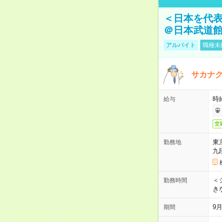
＜日本を代
＠日本武道
アルバイト
職種未
サカナク
時
給与
交
東
勤務地
九
＜シ
勤務時間
き
9
期間