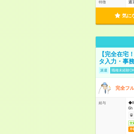
週
特徴
気に
【完全在宅！
タ入力・事
派遣
職種未経験O
完全フ
◆
給与
6h
交
月