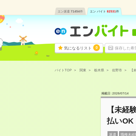
エン派遣
71454
件
エン バイト
82531
件
0
気になるリスト
保存した希
バイトTOP
関東
栃木県
佐野市
【未
掲載日 :
2026
/
07
/
14
【未経
払いOK
派遣
職種未経