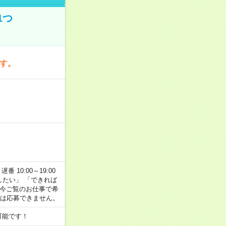
1つ
です。
番 10:00～19:00
がしたい」 「できれば
 今ご覧のお仕事で希
合は応募できません。
可能です！