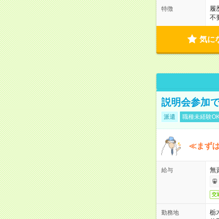
履
特徴
不
気に
説明会参加で
派遣
職種未経験O
≪まずは
無
給与
交
栃
勤務地