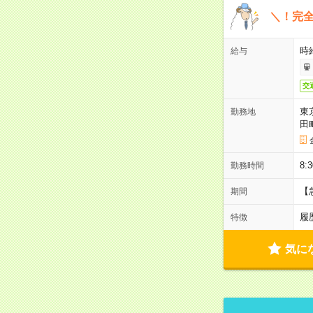
＼！完全
時
給与
交
東
勤務地
田
8:
勤務時間
【
期間
履
特徴
気に