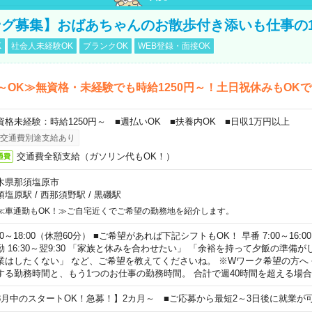
グ募集】おばあちゃんのお散歩付き添いも仕事の
K
社会人未経験OK
ブランクOK
WEB登録・面接OK
～OK≫無資格・未経験でも時給1250円～！土日祝休みもOK
資格未経験：時給1250円～ ■週払いOK ■扶養内OK ■日収1万円以上
交通費別途支給あり
交通費全額支給（ガソリン代もOK！）
通費
木県那須塩原市
須塩原駅
/
西那須野駅
/
黒磯駅
≪車通勤もOK！≫ご自宅近くでご希望の勤務地を紹介します。
00～18:00（休憩60分） ■ご希望があれば下記シフトもOK！ 早番 7:00～16:00 遅
勤 16:30～翌9:30 「家族と休みを合わせたい」 「余裕を持って夕飯の準備
業はしたくない」 など、ご希望を教えてくださいね。 ※Wワーク希望の方へ
する勤務時間と、もう1つのお仕事の勤務時間。 合計で週40時間を超える場
8月中のスタートOK！急募！】2カ月～ ■ご応募から最短2～3日後に就業が