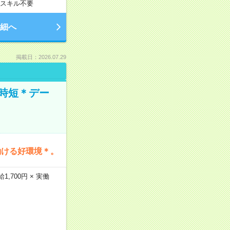
スキル不要
細へ
掲載日：2026.07.29
時短＊デー
働ける好環境＊。
,700円 × 実働