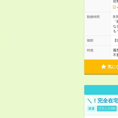
佐
9:
勤務時間
「
な
も
【
期間
履
特徴
不
気に
＼！完全在宅
派遣
ブランクOK