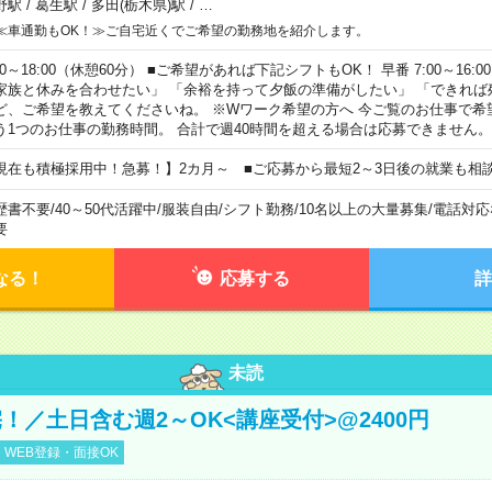
野駅
/
葛生駅
/
多田(栃木県)駅
/
…
≪車通勤もOK！≫ご自宅近くでご希望の勤務地を紹介します。
00～18:00（休憩60分） ■ご希望があれば下記シフトもOK！ 早番 7:00～16:00 遅
家族と休みを合わせたい」 「余裕を持って夕飯の準備がしたい」 「できれば
ど、ご希望を教えてくださいね。 ※Wワーク希望の方へ 今ご覧のお仕事で希
う1つのお仕事の勤務時間。 合計で週40時間を超える場合は応募できません。
現在も積極採用中！急募！】2カ月～ ■ご応募から最短2～3日後の就業も相
歴書不要
/
40～50代活躍中
/
服装自由
/
シフト勤務
/
10名以上の大量募集
/
電話対応
要
なる！
応募する
詳
未読
！／土日含む週2～OK<講座受付>@2400円
WEB登録・面接OK