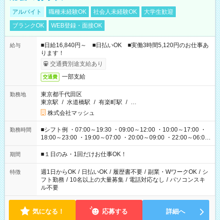
アルバイト
職種未経験OK
社会人未経験OK
大学生歓迎
ブランクOK
WEB登録・面接OK
■日給16,840円～ ■日払いOK ■実働3時間5,120円のお仕事あ
給与
ります！
交通費別途支給あり
一部支給
交通費
東京都千代田区
勤務地
東京駅
/
水道橋駅
/
有楽町駅
/
…
株式会社マッシュ
■シフト例 ・07:00～19:30 ・09:00～12:00 ・10:00～17:00 ・
勤務時間
18:00～23:00 ・19:00～07:00 ・20:00～09:00 ・22:00～06:00
etc ★最短で3時間で5,120円のお仕事から 15時間で2万円近く稼
げるお仕事も！ ご希望のお時間に合わせてご紹介！ ※シフトは
■１日のみ・1回だけお仕事OK！
期間
現場によって異なります。 ※勿論、休憩時間はあるのでご安心
ください！
週1日からOK
/
日払いOK
/
履歴書不要
/
副業・WワークOK
/
シ
特徴
フト勤務
/
10名以上の大量募集
/
電話対応なし
/
パソコンスキ
ル不要
気になる！
応募する
詳細へ