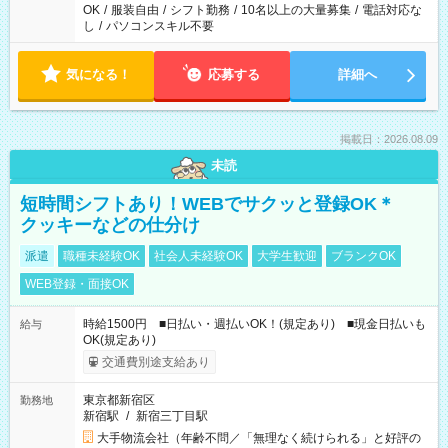
OK
/
服装自由
/
シフト勤務
/
10名以上の大量募集
/
電話対応な
し
/
パソコンスキル不要
気になる！
応募する
詳細へ
掲載日：2026.08.09
未読
短時間シフトあり！WEBでサクッと登録OK＊
クッキーなどの仕分け
派遣
職種未経験OK
社会人未経験OK
大学生歓迎
ブランクOK
WEB登録・面接OK
時給1500円 ■日払い・週払いOK！(規定あり) ■現金日払いも
給与
OK(規定あり)
交通費別途支給あり
東京都新宿区
勤務地
新宿駅
/
新宿三丁目駅
大手物流会社（年齢不問／「無理なく続けられる」と好評の