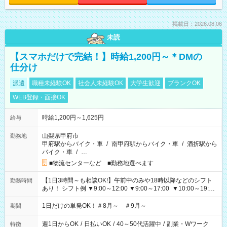
掲載日：2026.08.06
未読
【スマホだけで完結！】時給1,200円～＊DMの
仕分け
派遣
職種未経験OK
社会人未経験OK
大学生歓迎
ブランクOK
WEB登録・面接OK
時給1,200円～1,625円
給与
山梨県甲府市
勤務地
甲府駅からバイク・車
/
南甲府駅からバイク・車
/
酒折駅から
バイク・車
/
…
■物流センターなど ■勤務地選べます
【1日3時間～も相談OK!】午前中のみや18時以降などのシフト
勤務時間
あり！ シフト例 ▼9:00～12:00 ▼9:00～17:00 ▼10:00～19:00
▼18:00～21:00
1日だけの単発OK！＃8月～ ＃9月～
期間
週1日からOK
/
日払いOK
/
40～50代活躍中
/
副業・Wワーク
特徴