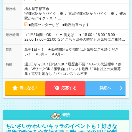
栃木県宇都宮市
勤務地
宇都宮駅からバイク・車
/
東武宇都宮駅からバイク・車
/
雀宮
駅からバイク・車
/
…
■物流センターなど ■勤務地選べます
＜1日3時間～OK！＞ ▼ 例えば… ▼ 15:00～18:00 15:00～
勤務時間
22:00 17:00～22:00 など こちら以外の時間もお気軽にご相談く
ださい！
単発1日～！ ★勤務開始日や期間はお気軽にご相談くださ
期間
い！ ＃8月～ ＃9月～
週1日からOK
/
日払いOK
/
履歴書不要
/
40～50代活躍中
/
副
特徴
業・WワークOK
/
服装自由
/
シフト勤務
/
10名以上の大量募
集
/
電話対応なし
/
パソコンスキル不要
気になる！
応募する
詳細へ
未読
ちいさいかわいいキャラのイベントも！好きな