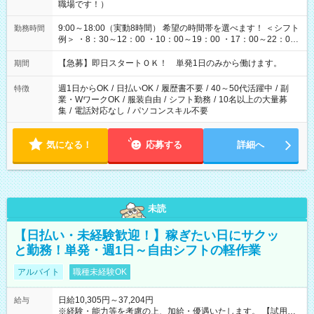
職場です！）
9:00～18:00（実動8時間） 希望の時間帯を選べます！ ＜シフト
勤務時間
例＞ ・8：30～12：00 ・10：00～19：00 ・17：00～22：00
・13：00～22：00 ・22：00～翌6：00 など
【急募】即日スタートＯＫ！ 単発1日のみから働けます。
期間
週1日からOK
/
日払いOK
/
履歴書不要
/
40～50代活躍中
/
副
特徴
業・WワークOK
/
服装自由
/
シフト勤務
/
10名以上の大量募
集
/
電話対応なし
/
パソコンスキル不要
気になる！
応募する
詳細へ
未読
【日払い・未経験歓迎！】稼ぎたい日にサクッ
と勤務！単発・週1日～自由シフトの軽作業
アルバイト
職種未経験OK
日給10,305円～37,204円
給与
※経験・能力等を考慮の上、加給・優遇いたします。 【試用期