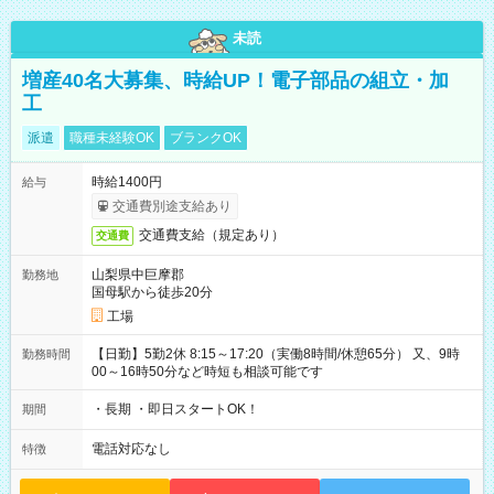
未読
増産40名大募集、時給UP！電子部品の組立・加
工
派遣
職種未経験OK
ブランクOK
時給1400円
給与
交通費別途支給あり
交通費支給（規定あり）
交通費
山梨県中巨摩郡
勤務地
国母駅から徒歩20分
工場
【日勤】5勤2休 8:15～17:20（実働8時間/休憩65分） 又、9時
勤務時間
00～16時50分など時短も相談可能です
・長期 ・即日スタートOK！
期間
電話対応なし
特徴