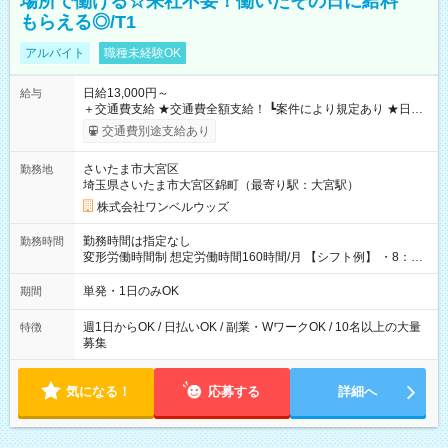
場所で働ける☆来社不要！働いたその日に給料
もらえる◎/T1
アルバイト
職種未経験OK
日給13,000円～
給与
＋交通費支給 ★交通費全額支給！ ┗案件により規定あり ★日払
いOK！（規定あり） ┗働いたその日に現金GET♪ お仕事後はコ
交通費別途支給あり
ンビニATMから 日払い分を引き落とせます！ 【試用期間】試
用期間なし
さいたま市大宮区
勤務地
埼玉県さいたま市大宮区錦町（最寄り駅：大宮駅）
株式会社ワンベルウッズ
勤務時間は指定なし
勤務時間
変形労働時間制 想定労働時間160時間/月 【シフト例】 ・8：00
～21：00
単発・1日のみOK
期間
週1日からOK / 日払いOK / 副業・WワークOK / 10名以上の大量
特徴
募集
気になる！
応募する
詳細へ