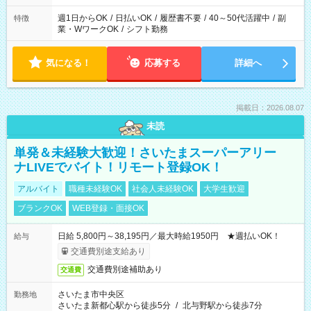
週1日からOK
/
日払いOK
/
履歴書不要
/
40～50代活躍中
/
副
特徴
業・WワークOK
/
シフト勤務
気になる！
応募する
詳細へ
掲載日：2026.08.07
未読
単発＆未経験大歓迎！さいたまスーパーアリー
ナLIVEでバイト！リモート登録OK！
アルバイト
職種未経験OK
社会人未経験OK
大学生歓迎
ブランクOK
WEB登録・面接OK
日給 5,800円～38,195円／最大時給1950円 ★週払いOK！
給与
交通費別途支給あり
交通費別途補助あり
交通費
さいたま市中央区
勤務地
さいたま新都心駅から徒歩5分
/
北与野駅から徒歩7分