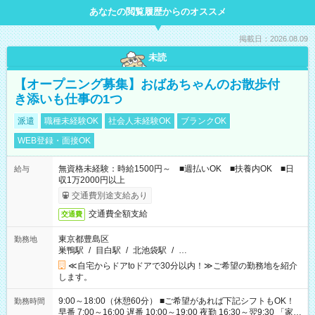
あなたの閲覧履歴からのオススメ
掲載日：2026.08.09
未読
【オープニング募集】おばあちゃんのお散歩付
き添いも仕事の1つ
派遣
職種未経験OK
社会人未経験OK
ブランクOK
WEB登録・面接OK
無資格未経験：時給1500円～ ■週払いOK ■扶養内OK ■日
給与
収1万2000円以上
交通費別途支給あり
交通費全額支給
交通費
東京都豊島区
勤務地
巣鴨駅
/
目白駅
/
北池袋駅
/
…
≪自宅からドアtoドアで30分以内！≫ご希望の勤務地を紹介
します。
9:00～18:00（休憩60分） ■ご希望があれば下記シフトもOK！
勤務時間
早番 7:00～16:00 遅番 10:00～19:00 夜勤 16:30～翌9:30 「家族