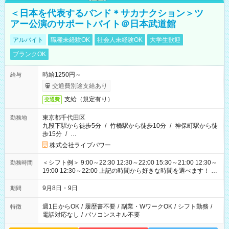
＜日本を代表するバンド＊サカナクション＞ツ
アー公演のサポートバイト＠日本武道館
アルバイト
職種未経験OK
社会人未経験OK
大学生歓迎
ブランクOK
時給1250円～
給与
交通費別途支給あり
支給（規定有り）
交通費
東京都千代田区
勤務地
九段下駅から徒歩5分
/
竹橋駅から徒歩10分
/
神保町駅から徒
歩15分
/
…
株式会社ライブパワー
＜シフト例＞ 9:00～22:30 12:30～22:00 15:30～21:00 12:30～
勤務時間
19:00 12:30～22:00 上記の時間から好きな時間を選べます！ ※
時間は変更となる可能性があります
9月8日・9日
期間
週1日からOK
/
履歴書不要
/
副業・WワークOK
/
シフト勤務
/
特徴
電話対応なし
/
パソコンスキル不要