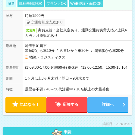
派遣
職種未経験OK
ブランクOK
WEB登録・面接OK
時給1500円
給与
交通費別途支給あり
実費支給／当社規定あり。通勤交通費実費支払／上限4
交通費
万円／月※規定あり
埼玉県加須市
勤務地
加須駅から車10分
/
久喜駅から車20分
/
鴻巣駅から車20分
物流・ロジスティクス
(1)09:00-17:00(休憩60分) ※休憩（12:00-12:50、15:00-15:10）
勤務時間
1ヶ月以上3ヶ月未満／即日～9月末まで
期間
履歴書不要
/
40～50代活躍中
/
10名以上の大量募集
特徴
気になる！
応募する
詳細へ
掲載日：2026.08.07
未読