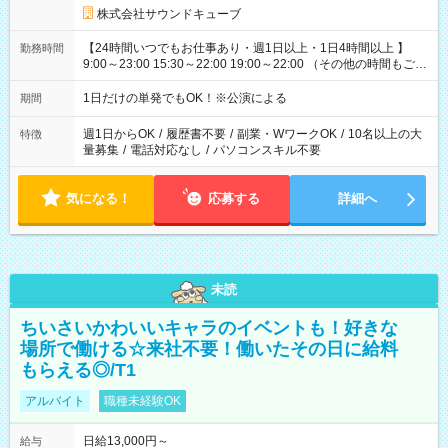
株式会社サウンドキューブ
【24時間いつでもお仕事あり・週1日以上・1日4時間以上 】
勤務時間
9:00～23:00 15:30～22:00 19:00～22:00 （その他の時間もござ
います！） 19:00～23:30 21:00～翌5:00 etc... ※上記シフトは
一例です。現場により、時間が異なります！ ※イベントが早く
1日だけの単発でもOK！※公演による
期間
終わった際でも、その日の予定分のお給料を全支給！
週1日からOK
/
履歴書不要
/
副業・WワークOK
/
10名以上の大
特徴
量募集
/
電話対応なし
/
パソコンスキル不要
気になる！
応募する
詳細へ
未読
ちいさいかわいいキャラのイベントも！好きな
場所で働ける☆来社不要！働いたその日に給料
もらえる◎/T1
アルバイト
職種未経験OK
日給13,000円～
給与