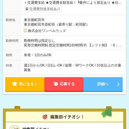
＋交通費支給 ★交通費全額支給！ ┗案件により規定あり ★日払
いOK！（規定あり） ┗働いたその日に現金GET♪ お仕事後はコ
交通費別途支給あり
ンビニATMから 日払い分を引き落とせます！ 【試用期間】試
用期間なし
東京都町田市
勤務地
東京都町田市原町田（最寄り駅：町田駅）
株式会社ワンベルウッズ
勤務時間は指定なし
勤務時間
変形労働時間制 想定労働時間160時間/月 【シフト例】 ・8：00
～21：00
単発・1日のみOK
期間
週1日からOK / 日払いOK / 副業・WワークOK / 10名以上の大量
特徴
募集
気になる！
応募する
詳細へ