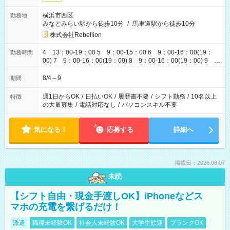
横浜市西区
勤務地
みなとみらい駅から徒歩10分
/
馬車道駅から徒歩10分
株式会社Rebellion
4 13：00-19：00 5 9：00-15：00 6 9：00-16：00(19：
勤務時間
00) 7 9：00-16：00(19：00) 8 9：00-16：00(19：00) 9
9：00-16：00(19：00)
8/4～9
期間
週1日からOK
/
日払いOK
/
履歴書不要
/
シフト勤務
/
10名以上
特徴
の大量募集
/
電話対応なし
/
パソコンスキル不要
気になる！
応募する
詳細へ
掲載日：2026.08.07
未読
【シフト自由・現金手渡しOK】iPhoneなどス
マホの充電を繋げるだけ！
派遣
職種未経験OK
社会人未経験OK
大学生歓迎
ブランクOK