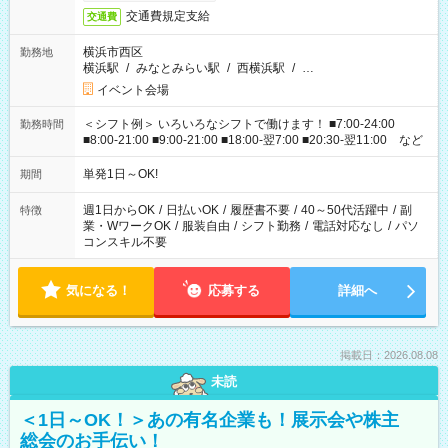
交通費規定支給
交通費
横浜市西区
勤務地
横浜駅
/
みなとみらい駅
/
西横浜駅
/
…
イベント会場
＜シフト例＞ いろいろなシフトで働けます！ ■7:00-24:00
勤務時間
■8:00-21:00 ■9:00-21:00 ■18:00-翌7:00 ■20:30-翌11:00 など
単発1日～OK!
期間
週1日からOK
/
日払いOK
/
履歴書不要
/
40～50代活躍中
/
副
特徴
業・WワークOK
/
服装自由
/
シフト勤務
/
電話対応なし
/
パソ
コンスキル不要
気になる！
応募する
詳細へ
掲載日：2026.08.08
未読
＜1日～OK！＞あの有名企業も！展示会や株主
総会のお手伝い！