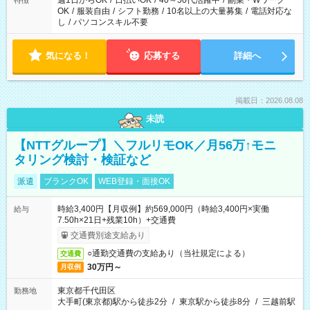
週1日からOK
/
日払いOK
/
40～50代活躍中
/
副業・Wワーク
特徴
OK
/
服装自由
/
シフト勤務
/
10名以上の大量募集
/
電話対応な
し
/
パソコンスキル不要
気になる！
応募する
詳細へ
掲載日：2026.08.08
未読
【NTTグループ】＼フルリモOK／月56万↑モニ
タリング検討・検証など
派遣
ブランクOK
WEB登録・面接OK
時給3,400円【月収例】約569,000円（時給3,400円×実働
給与
7.50h×21日+残業10h）+交通費
交通費別途支給あり
○通勤交通費の支給あり（当社規定による）
交通費
30万円～
月収例
東京都千代田区
勤務地
大手町(東京都)駅から徒歩2分
/
東京駅から徒歩8分
/
三越前駅