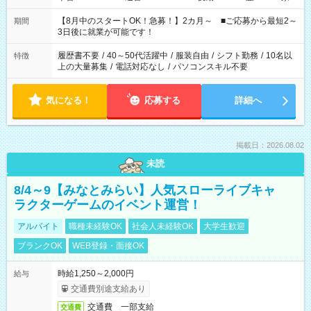
と休みを合わせたい」 「余裕を持って夕飯の準備がしたい」
「できれば残業はしたくない」 など、ご希望を教えてください
【8月中のスタートOK！急募！】2カ月～ ■ご応募から最短2～
期間
ね。 ※Wワーク希望の方へ 今ご覧のお仕事で希望する勤務時間
3日後に就業が可能です！
と、もう1つのお仕事の勤務時間。 合計で週40時間を超える場
合は応募できません。
履歴書不要
/
40～50代活躍中
/
服装自由
/
シフト勤務
/
10名以
特徴
上の大量募集
/
電話対応なし
/
パソコンスキル不要
気になる！
応募する
詳細へ
掲載日：2026.08.02
未読
8/4～9【みなとみらい】人気スローライブキャ
ラクターゲームのイベント運営！
アルバイト
職種未経験OK
社会人未経験OK
大学生歓迎
ブランクOK
WEB登録・面接OK
時給1,250～2,000円
給与
交通費別途支給あり
交通費 一部支給
交通費