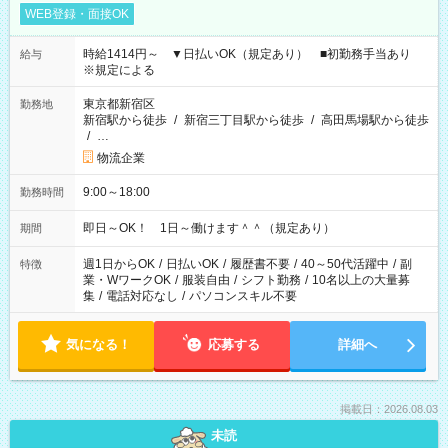
WEB登録・面接OK
時給1414円～ ▼日払いOK（規定あり） ■初勤務手当あり
給与
※規定による
東京都新宿区
勤務地
新宿駅から徒歩
/
新宿三丁目駅から徒歩
/
高田馬場駅から徒歩
/
…
物流企業
9:00～18:00
勤務時間
即日～OK！ 1日～働けます＾＾（規定あり）
期間
週1日からOK
/
日払いOK
/
履歴書不要
/
40～50代活躍中
/
副
特徴
業・WワークOK
/
服装自由
/
シフト勤務
/
10名以上の大量募
集
/
電話対応なし
/
パソコンスキル不要
気になる！
応募する
詳細へ
掲載日：2026.08.03
未読