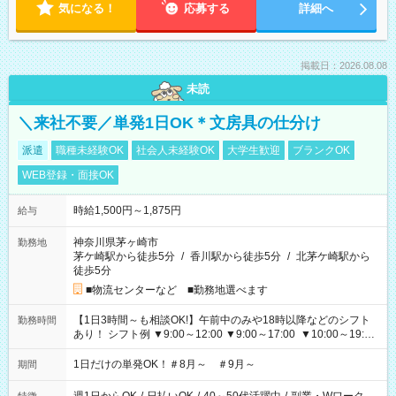
気になる！
応募する
詳細へ
掲載日：2026.08.08
未読
＼来社不要／単発1日OK＊文房具の仕分け
派遣
職種未経験OK
社会人未経験OK
大学生歓迎
ブランクOK
WEB登録・面接OK
時給1,500円～1,875円
給与
神奈川県茅ヶ崎市
勤務地
茅ケ崎駅から徒歩5分
/
香川駅から徒歩5分
/
北茅ケ崎駅から
徒歩5分
■物流センターなど ■勤務地選べます
【1日3時間～も相談OK!】午前中のみや18時以降などのシフト
勤務時間
あり！ シフト例 ▼9:00～12:00 ▼9:00～17:00 ▼10:00～19:00
▼18:00～21:00
1日だけの単発OK！＃8月～ ＃9月～
期間