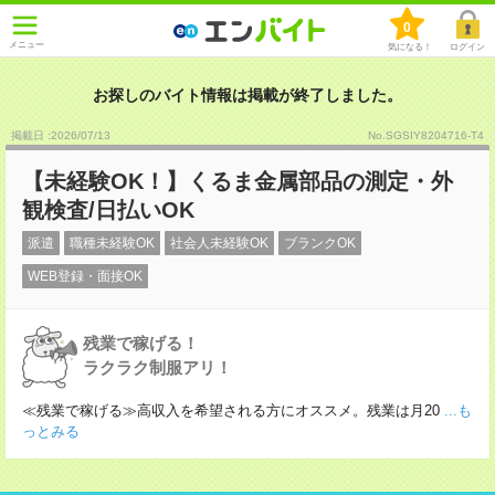
0
メニュー
気になる！
ログイン
お探しのバイト情報は掲載が終了しました。
掲載日 :2026
/
07
/
13
No.SGSIY8204716-T4
【未経験OK！】くるま金属部品の測定・外
観検査/日払いOK
派遣
職種未経験OK
社会人未経験OK
ブランクOK
WEB登録・面接OK
残業で稼げる！
ラクラク制服アリ！
≪残業で稼げる≫高収入を希望される方にオススメ。残業は月20
...も
っとみる