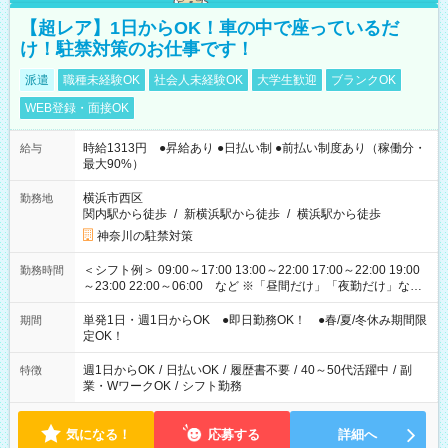
【超レア】1日からOK！車の中で座っているだ
け！駐禁対策のお仕事です！
派遣
職種未経験OK
社会人未経験OK
大学生歓迎
ブランクOK
WEB登録・面接OK
時給1313円 ●昇給あり ●日払い制 ●前払い制度あり（稼働分・
給与
最大90%）
横浜市西区
勤務地
関内駅から徒歩
/
新横浜駅から徒歩
/
横浜駅から徒歩
神奈川の駐禁対策
＜シフト例＞ 09:00～17:00 13:00～22:00 17:00～22:00 19:00
勤務時間
～23:00 22:00～06:00 など ※「昼間だけ」「夜勤だけ」など
の希望OK
単発1日・週1日からOK ●即日勤務OK！ ●春/夏/冬休み期間限
期間
定OK！
週1日からOK
/
日払いOK
/
履歴書不要
/
40～50代活躍中
/
副
特徴
業・WワークOK
/
シフト勤務
気になる！
応募する
詳細へ