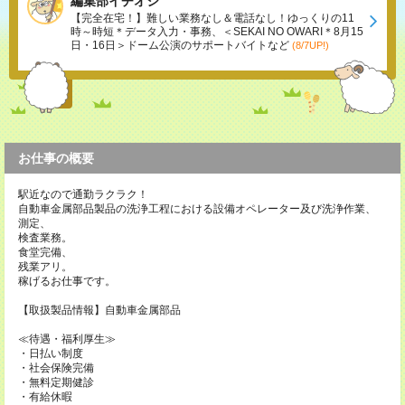
編集部イチオシ
【完全在宅！】難しい業務なし＆電話なし！ゆっくりの11
時～時短＊データ入力・事務、＜SEKAI NO OWARI＊8月15
日・16日＞ドーム公演のサポートバイトなど
(8/7UP!)
お仕事の概要
駅近なので通勤ラクラク！
自動車金属部品製品の洗浄工程における設備オペレーター及び洗浄作業、
測定、
検査業務。
食堂完備、
残業アリ。
稼げるお仕事です。
【取扱製品情報】自動車金属部品
≪待遇・福利厚生≫
・日払い制度
・社会保険完備
・無料定期健診
・有給休暇