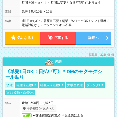
時間を選べます！ ※時間は変更となる可能性があります
急募！8月15日・16日
期間
週1日からOK
/
履歴書不要
/
副業・WワークOK
/
シフト勤務
/
特徴
電話対応なし
/
パソコンスキル不要
気になる！
応募する
詳細へ
掲載日：2026.08.08
未読
《単発1日OK！日払い可》＊DMのモクモクシ
ール貼り
派遣
職種未経験OK
社会人未経験OK
大学生歓迎
ブランクOK
WEB登録・面接OK
時給1,500円～1,875円
給与
交通費別途支給あり
■ 交通費規定内支給 ※派遣先による
交通費