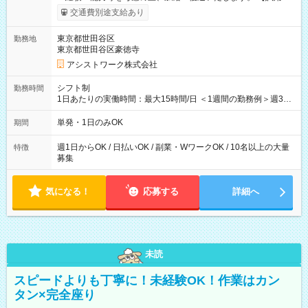
間】試用期間なし
交通費別途支給あり
東京都世田谷区
勤務地
東京都世田谷区豪徳寺
アシストワーク株式会社
シフト制
勤務時間
1日あたりの実働時間：最大15時間/日 ＜1週間の勤務例＞週3回
勤務 勤務：月・水・金 休み：火・木・土・日 好きな時にお仕事
可能です！ ※1日あたりの最大実働時間は日勤、夜勤共に勤務し
単発・1日のみOK
期間
た時間になります。
週1日からOK / 日払いOK / 副業・WワークOK / 10名以上の大量
特徴
募集
気になる！
応募する
詳細へ
未読
スピードよりも丁寧に！未経験OK！作業はカン
タン×完全座り