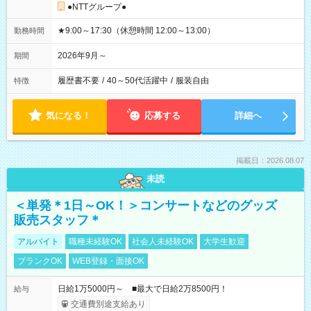
●NTTグループ●
★9:00～17:30（休憩時間 12:00～13:00）
勤務時間
2026年9月～
期間
履歴書不要
/
40～50代活躍中
/
服装自由
特徴
気になる！
応募する
詳細へ
掲載日：2026.08.07
未読
＜単発＊1日～OK！＞コンサートなどのグッズ
販売スタッフ＊
アルバイト
職種未経験OK
社会人未経験OK
大学生歓迎
ブランクOK
WEB登録・面接OK
日給1万5000円～ ■最大で日給2万8500円！
給与
交通費別途支給あり