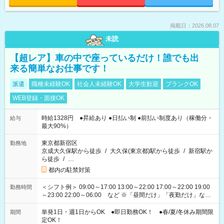
掲載日：2026.08.07
未読
【超レア】車の中で座っているだけ！誰でも出
来る簡単なお仕事です！
派遣
職種未経験OK
社会人未経験OK
大学生歓迎
ブランクOK
WEB登録・面接OK
時給1328円 ●昇給あり ●日払い制 ●前払い制度あり（稼働分・
給与
最大90%）
東京都新宿区
勤務地
京成大久保駅から徒歩
/
大久保(東京都)駅から徒歩
/
新宿駅か
ら徒歩
/
…
都内の駐禁対策
＜シフト例＞ 09:00～17:00 13:00～22:00 17:00～22:00 19:00
勤務時間
～23:00 22:00～06:00 など ※「昼間だけ」「夜勤だけ」など
の希望OK
単発1日・週1日からOK ●即日勤務OK！ ●春/夏/冬休み期間限
期間
定OK！