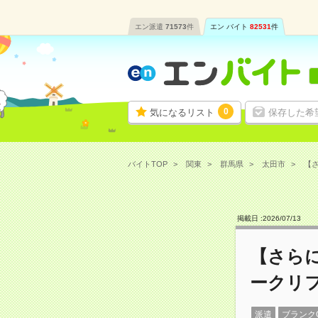
エン派遣
71573
件
エン バイト
82531
件
0
気になるリスト
保存した希
バイトTOP
関東
群馬県
太田市
【さ
掲載日 :
2026
/
07
/
13
【さら
ークリ
派遣
ブランク