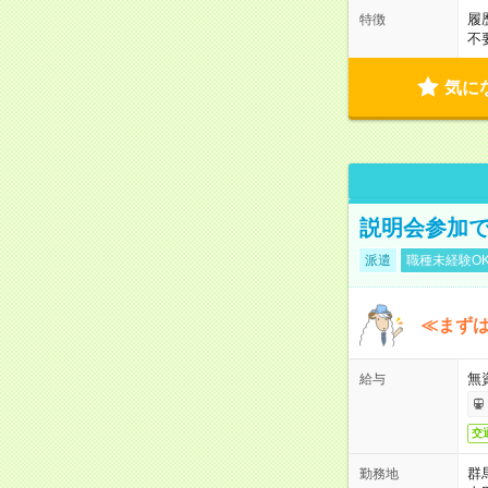
履
特徴
不
気に
説明会参加で
派遣
職種未経験O
≪まずは
無
給与
交
群
勤務地