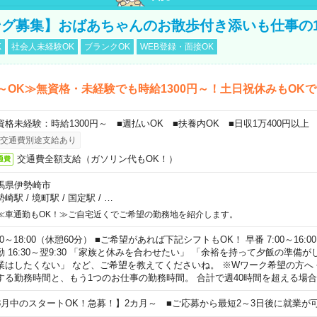
グ募集】おばあちゃんのお散歩付き添いも仕事の
K
社会人未経験OK
ブランクOK
WEB登録・面接OK
～OK≫無資格・未経験でも時給1300円～！土日祝休みもOK
資格未経験：時給1300円～ ■週払いOK ■扶養内OK ■日収1万400円以上
交通費別途支給あり
交通費全額支給（ガソリン代もOK！）
通費
馬県伊勢崎市
勢崎駅
/
境町駅
/
国定駅
/
…
≪車通勤もOK！≫ご自宅近くでご希望の勤務地を紹介します。
00～18:00（休憩60分） ■ご希望があれば下記シフトもOK！ 早番 7:00～16:00 遅
勤 16:30～翌9:30 「家族と休みを合わせたい」 「余裕を持って夕飯の準備
業はしたくない」 など、ご希望を教えてくださいね。 ※Wワーク希望の方へ
する勤務時間と、もう1つのお仕事の勤務時間。 合計で週40時間を超える場
8月中のスタートOK！急募！】2カ月～ ■ご応募から最短2～3日後に就業が