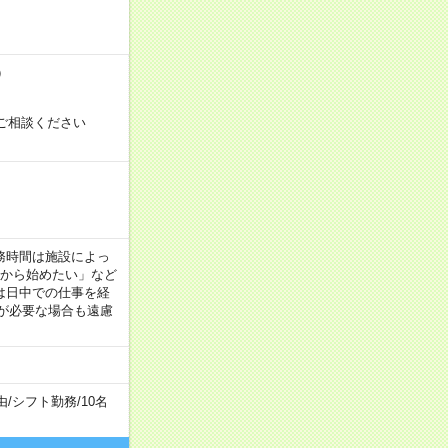
）
ご相談ください
！
 ※勤務時間は施設によっ
間から始めたい」など
は日中での仕事を経
が必要な場合も遠慮
由
/
シフト勤務
/
10名