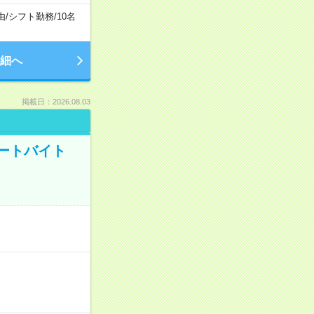
由
/
シフト勤務
/
10名
細へ
掲載日：2026.08.03
ートバイト