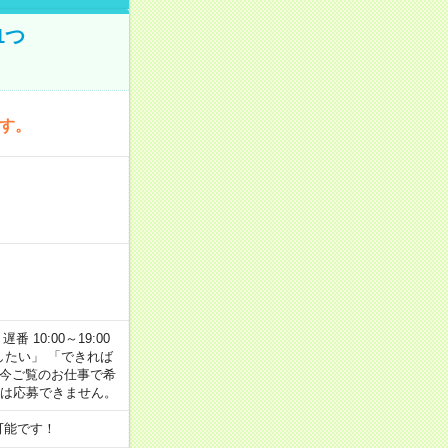
1つ
です。
番 10:00～19:00
がしたい」 「できれば
 今ご覧のお仕事で希
合は応募できません。
可能です！