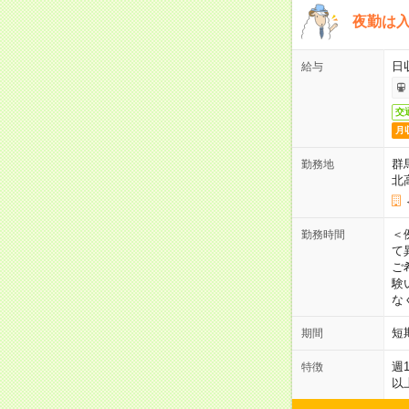
夜勤は
日
給与
交
月
群
勤務地
北
＜
勤務時間
て
ご
験
な
短
期間
週
特徴
以