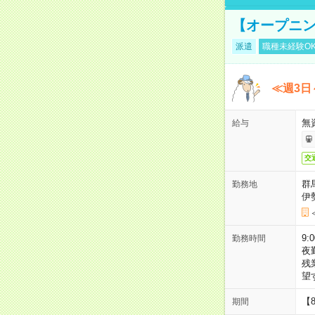
【オープニン
派遣
職種未経験O
≪週3日
無
給与
交
群
勤務地
伊
9:
勤務時間
夜
残
望
【
期間