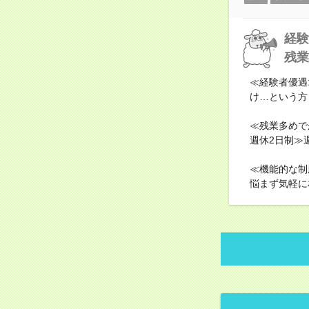
経験
残業
≪経験者優遇
け…という方
≪残業多めで
週休2日制≫
≪機能的な制
悩まず気軽に