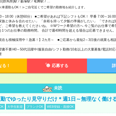
田(群馬県)駅
/
藪塚駅
/
竜舞駅
/
…
≪車通勤もOK！≫ご自宅近くでご希望の勤務地を紹介します。
00～18:00（休憩60分） ■ご希望があれば下記シフトもOK！ 早番 7:00～16:00 遅
家族と休みを合わせたい」 「余裕を持って夕飯の準備がしたい」 「できれば
ど、ご希望を教えてくださいね。 ※Wワーク希望の方へ 今ご覧のお仕事で希
う1つのお仕事の勤務時間。 合計で週40時間を超える場合は応募できません。
現在も積極採用中！急募！】2カ月～ ■ご応募から最短2～3日後の就業も相
歴書不要
/
40～50代活躍中
/
服装自由
/
シフト勤務
/
10名以上の大量募集
/
電話対応
要
なる！
応募する
詳
未読
勤でゆったり見守りだけ＊週1日～無理なく働け
OK
大学生歓迎
ブランクOK
WEB登録・面接OK