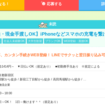
なる！
応募する
詳
未読
・現金手渡しOK】iPhoneなどスマホの充電を繋
K
社会人未経験OK
大学生歓迎
ブランクOK
WEB登録・面接OK
、カンタン手続きWEB登録！ LINEでサクッと翌日振り込み
給1414円～ ▼日払いOK（規定あり） ■初勤務手当あり ※規定による
京都新宿区
宿駅から徒歩
/
新宿三丁目駅から徒歩
/
高田馬場駅から徒歩
/
…
物流企業
00～18:00
日～OK！ 1日～働けます＾＾（規定あり）