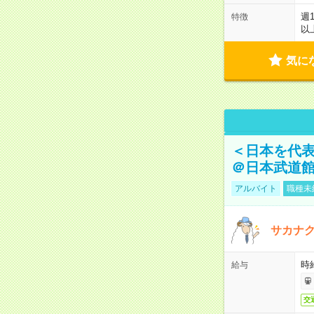
週
特徴
以
気に
＜日本を代
＠日本武道
アルバイト
職種未
サカナク
時
給与
交