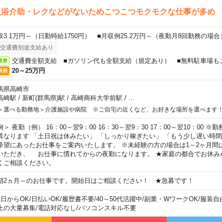
入浴介助・レクなどがないためこつこつモクモクな仕事が多め
収3.1万円～（日勤時給1750円） ■月収例25.2万円～（夜勤月8回勤務の場合
交通費別途支給あり
交通費全額支給 ■ガソリン代も全額支給（規定あり） ■無料駐車場も
通費
20～25万円
収例
馬県高崎市
高崎駅
/
新町(群馬県)駅
/
高崎商科大学前駅
/
…
＜選べる勤務地＞介護施設や病院 ※ご自宅の近くなど、お好きな場所を選べます
例＞ 夜勤（例） 16：00～翌9：00 16：30～翌9：30 17：00～翌10：00
異なります 「土日祝は休みたい」 「しっかり稼ぎたい」 「もう少し遅い時
希望にあったお仕事をご案内いたします。 ※未経験の方の場合は1～2ヶ月間
いただき、 お仕事に慣れてからの夜勤になります。 ★家庭の都合でお休み
くご相談ください。
期2ヵ月～のお仕事です。開始日はご相談ください！ ★急募です！
1日からOK
/
日払いOK
/
履歴書不要
/
40～50代活躍中
/
副業・WワークOK
/
服装自
上の大量募集
/
電話対応なし
/
パソコンスキル不要