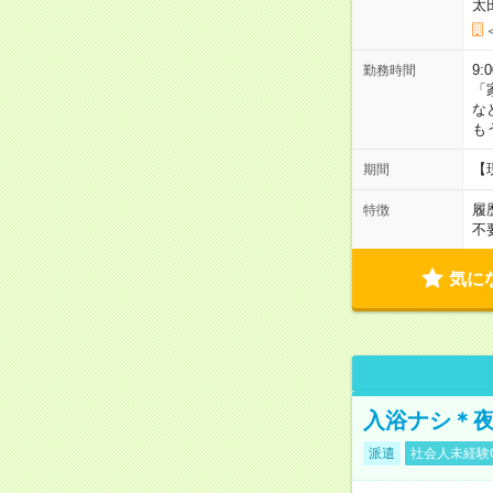
太
9:
勤務時間
「
な
も
【
期間
履
特徴
不
気に
入浴ナシ＊夜
派遣
社会人未経験