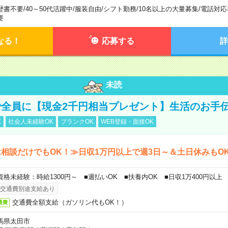
歴書不要
/
40～50代活躍中
/
服装自由
/
シフト勤務
/
10名以上の大量募集
/
電話対応
要
なる！
応募する
詳
未読
全員に【現金2千円相当プレゼント】生活のお手
K
社会人未経験OK
ブランクOK
WEB登録・面接OK
相談だけでもOK！≫日収1万円以上で週3日～＆土日休みもO
資格未経験：時給1300円～ ■週払いOK ■扶養内OK ■日収1万400円以上
交通費別途支給あり
交通費全額支給（ガソリン代もOK！）
通費
馬県太田市