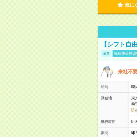
気に
【シフト自由
派遣
職種未経験O
来社不要
時
給与
東
勤務地
新
9:
勤務時間
即
期間