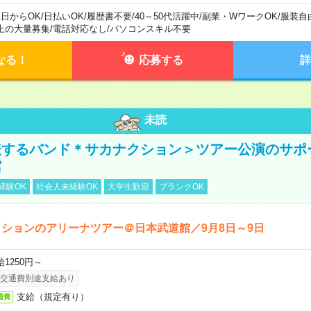
1日からOK
/
日払いOK
/
履歴書不要
/
40～50代活躍中
/
副業・WワークOK
/
服装自
上の大量募集
/
電話対応なし
/
パソコンスキル不要
なる！
応募する
詳
未読
表するバンド＊サカナクション＞ツアー公演のサポ
館
経験OK
社会人未経験OK
大学生歓迎
ブランクOK
ションのアリーナツアー＠日本武道館／9月8日～9日
給1250円～
交通費別途支給あり
支給（規定有り）
通費