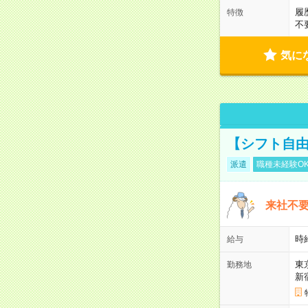
履
特徴
不
気に
【シフト自由
派遣
職種未経験O
来社不要
時
給与
東
勤務地
新