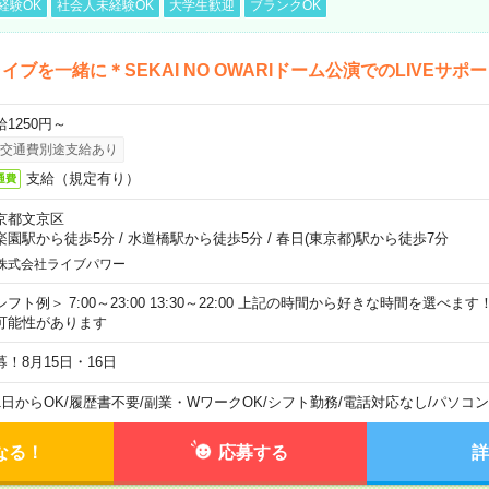
経験OK
社会人未経験OK
大学生歓迎
ブランクOK
イブを一緒に＊SEKAI NO OWARIドーム公演でのLIVEサポ
給1250円～
交通費別途支給あり
支給（規定有り）
通費
京都文京区
楽園駅から徒歩5分
/
水道橋駅から徒歩5分
/
春日(東京都)駅から徒歩7分
株式会社ライブパワー
シフト例＞ 7:00～23:00 13:30～22:00 上記の時間から好きな時間を選べま
可能性があります
募！8月15日・16日
1日からOK
/
履歴書不要
/
副業・WワークOK
/
シフト勤務
/
電話対応なし
/
パソコン
なる！
応募する
詳