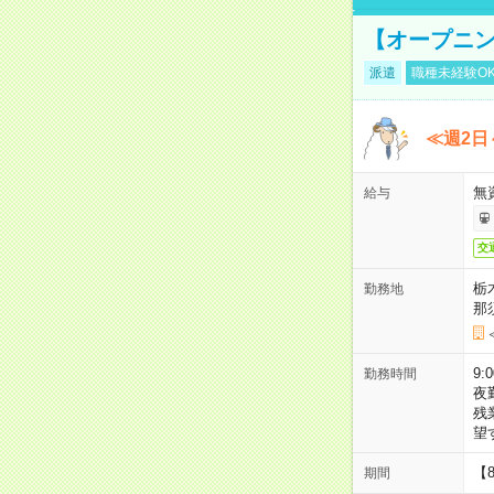
【オープニン
派遣
職種未経験O
≪週2日
無
給与
交
栃
勤務地
那
9:
勤務時間
夜
残
望
【
期間