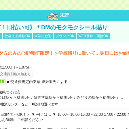
未読
K！日払い可》＊DMのモクモクシール貼り
K
社会人未経験OK
大学生歓迎
ブランクOK
WEB登録・面接OK
夕方のみの“短時間”限定！＞学校帰りに働いて…翌日にはお給
1,500円～1,875円
交通費別途支給あり
■ 交通費規定内支給 ※派遣先による
通費
城県つくば市
くば駅から徒歩5分
/
研究学園駅から徒歩5分
/
みどりの駅から徒歩5分
/
…
■物流センターなど ■勤務地選べます
日3時間～OK！＞ ▼ 例えば… ▼ 15:00～18:00 15:00～22:00 17:00～22
もお気軽にご相談ください！