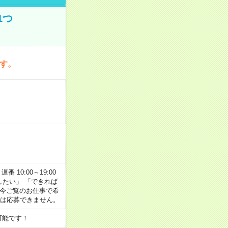
1つ
です。
番 10:00～19:00
がしたい」 「できれば
 今ご覧のお仕事で希
合は応募できません。
可能です！