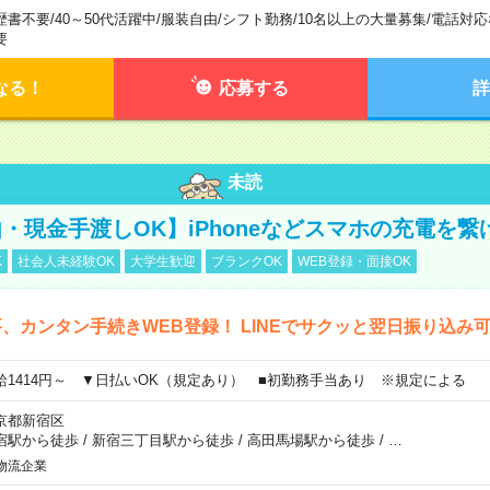
歴書不要
/
40～50代活躍中
/
服装自由
/
シフト勤務
/
10名以上の大量募集
/
電話対応
要
なる！
応募する
詳
未読
・現金手渡しOK】iPhoneなどスマホの充電を繋
K
社会人未経験OK
大学生歓迎
ブランクOK
WEB登録・面接OK
、カンタン手続きWEB登録！ LINEでサクッと翌日振り込み
給1414円～ ▼日払いOK（規定あり） ■初勤務手当あり ※規定による
京都新宿区
宿駅から徒歩
/
新宿三丁目駅から徒歩
/
高田馬場駅から徒歩
/
…
物流企業