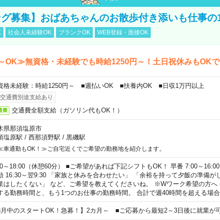
グ募集】おばあちゃんのお散歩付き添いも仕事の
K
社会人未経験OK
ブランクOK
WEB登録・面接OK
～OK≫無資格・未経験でも時給1250円～！土日祝休みもOK
資格未経験：時給1250円～ ■週払いOK ■扶養内OK ■日収1万円以上
交通費別途支給あり
交通費全額支給（ガソリン代もOK！）
通費
木県那須塩原市
須塩原駅
/
西那須野駅
/
黒磯駅
≪車通勤もOK！≫ご自宅近くでご希望の勤務地を紹介します。
00～18:00（休憩60分） ■ご希望があれば下記シフトもOK！ 早番 7:00～16:00 遅
勤 16:30～翌9:30 「家族と休みを合わせたい」 「余裕を持って夕飯の準備
業はしたくない」 など、ご希望を教えてくださいね。 ※Wワーク希望の方へ
する勤務時間と、もう1つのお仕事の勤務時間。 合計で週40時間を超える場
8月中のスタートOK！急募！】2カ月～ ■ご応募から最短2～3日後に就業が