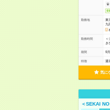
交
東
勤務地
九
＜シ
勤務時間
き
9
期間
週
特徴
気に
＜SEKAI 