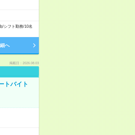
由
/
シフト勤務
/
10名
細へ
掲載日：2026.08.03
ートバイト