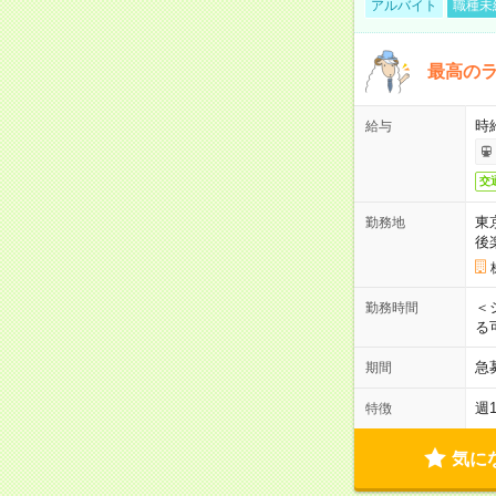
アルバイト
職種未
最高のラ
時
給与
交
東
勤務地
後
＜
勤務時間
る
急
期間
週
特徴
気に