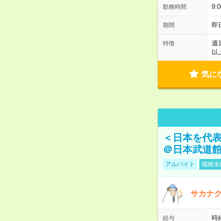
9:
勤務時間
即
期間
週
特徴
以
気に
＜日本を代
＠日本武道
アルバイト
職種未
サカナク
時
給与