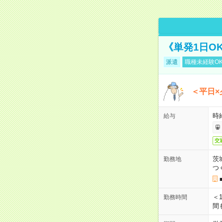
《単発1日O
派遣
職種未経験O
＜平日×
時給
給与
交
茨
勤務地
つ
＜1
勤務時間
間