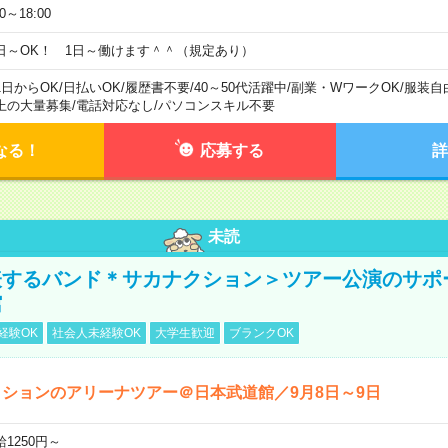
00～18:00
日～OK！ 1日～働けます＾＾（規定あり）
1日からOK
/
日払いOK
/
履歴書不要
/
40～50代活躍中
/
副業・WワークOK
/
服装自
上の大量募集
/
電話対応なし
/
パソコンスキル不要
なる！
応募する
詳
未読
表するバンド＊サカナクション＞ツアー公演のサポ
館
経験OK
社会人未経験OK
大学生歓迎
ブランクOK
ションのアリーナツアー＠日本武道館／9月8日～9日
給1250円～