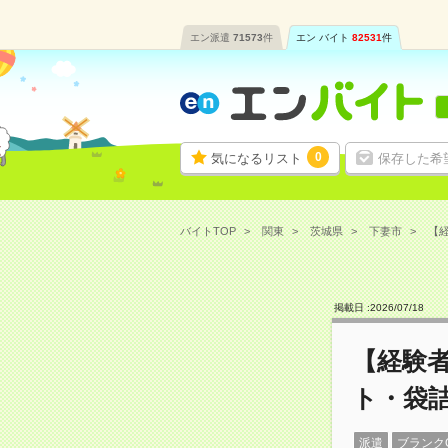
エン派遣
71573
件
エン バイト
82531
件
0
気になるリスト
保存した希
バイトTOP
関東
茨城県
下妻市
【経
掲載日 :
2026
/
07
/
18
【経験
ト・袋詰
派遣
ブランク