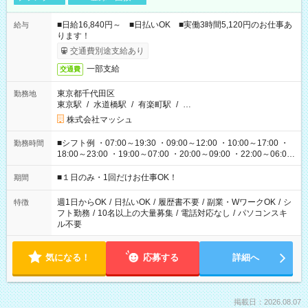
■日給16,840円～ ■日払いOK ■実働3時間5,120円のお仕事あ
給与
ります！
交通費別途支給あり
一部支給
交通費
東京都千代田区
勤務地
東京駅
/
水道橋駅
/
有楽町駅
/
…
株式会社マッシュ
■シフト例 ・07:00～19:30 ・09:00～12:00 ・10:00～17:00 ・
勤務時間
18:00～23:00 ・19:00～07:00 ・20:00～09:00 ・22:00～06:00
etc ★最短で3時間で5,120円のお仕事から 15時間で2万円近く稼
げるお仕事も！ ご希望のお時間に合わせてご紹介！ ※シフトは
■１日のみ・1回だけお仕事OK！
期間
現場によって異なります。 ※勿論、休憩時間はあるのでご安心
ください！
週1日からOK
/
日払いOK
/
履歴書不要
/
副業・WワークOK
/
シ
特徴
フト勤務
/
10名以上の大量募集
/
電話対応なし
/
パソコンスキ
ル不要
気になる！
応募する
詳細へ
掲載日：2026.08.07