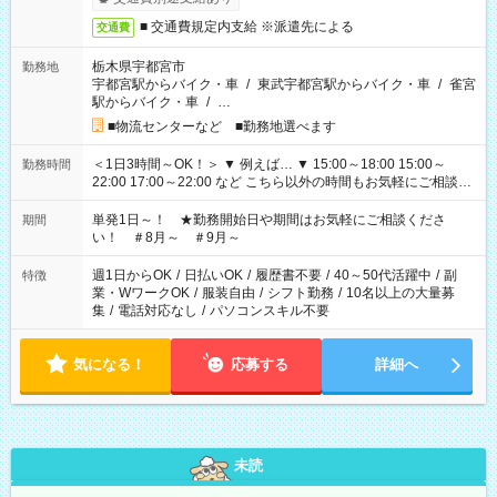
■ 交通費規定内支給 ※派遣先による
交通費
栃木県宇都宮市
勤務地
宇都宮駅からバイク・車
/
東武宇都宮駅からバイク・車
/
雀宮
駅からバイク・車
/
…
■物流センターなど ■勤務地選べます
＜1日3時間～OK！＞ ▼ 例えば… ▼ 15:00～18:00 15:00～
勤務時間
22:00 17:00～22:00 など こちら以外の時間もお気軽にご相談く
ださい！
単発1日～！ ★勤務開始日や期間はお気軽にご相談くださ
期間
い！ ＃8月～ ＃9月～
週1日からOK
/
日払いOK
/
履歴書不要
/
40～50代活躍中
/
副
特徴
業・WワークOK
/
服装自由
/
シフト勤務
/
10名以上の大量募
集
/
電話対応なし
/
パソコンスキル不要
気になる！
応募する
詳細へ
未読