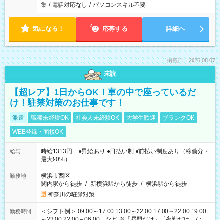
集
/
電話対応なし
/
パソコンスキル不要
気になる！
応募する
詳細へ
掲載日：2026.08.07
未読
【超レア】1日からOK！車の中で座っているだ
け！駐禁対策のお仕事です！
派遣
職種未経験OK
社会人未経験OK
大学生歓迎
ブランクOK
WEB登録・面接OK
時給1313円 ●昇給あり ●日払い制 ●前払い制度あり（稼働分・
給与
最大90%）
横浜市西区
勤務地
関内駅から徒歩
/
新横浜駅から徒歩
/
横浜駅から徒歩
神奈川の駐禁対策
＜シフト例＞ 09:00～17:00 13:00～22:00 17:00～22:00 19:00
勤務時間
～23:00 22:00～06:00 など ※「昼間だけ」「夜勤だけ」など