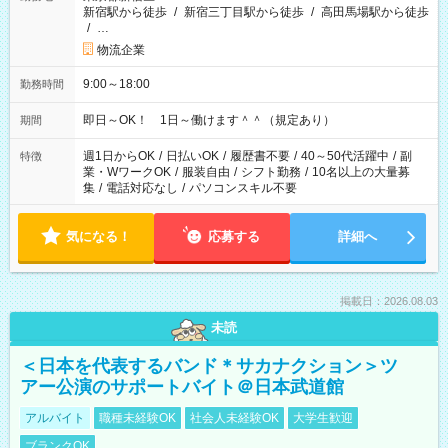
新宿駅から徒歩
/
新宿三丁目駅から徒歩
/
高田馬場駅から徒歩
/
…
物流企業
9:00～18:00
勤務時間
即日～OK！ 1日～働けます＾＾（規定あり）
期間
週1日からOK
/
日払いOK
/
履歴書不要
/
40～50代活躍中
/
副
特徴
業・WワークOK
/
服装自由
/
シフト勤務
/
10名以上の大量募
集
/
電話対応なし
/
パソコンスキル不要
気になる！
応募する
詳細へ
掲載日：2026.08.03
未読
＜日本を代表するバンド＊サカナクション＞ツ
アー公演のサポートバイト＠日本武道館
アルバイト
職種未経験OK
社会人未経験OK
大学生歓迎
ブランクOK