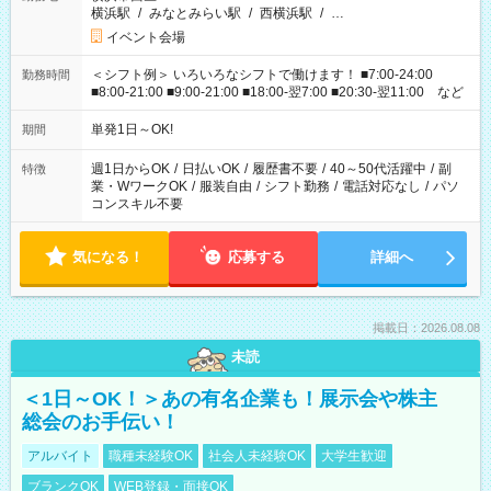
横浜駅
/
みなとみらい駅
/
西横浜駅
/
…
イベント会場
＜シフト例＞ いろいろなシフトで働けます！ ■7:00-24:00
勤務時間
■8:00-21:00 ■9:00-21:00 ■18:00-翌7:00 ■20:30-翌11:00 など
単発1日～OK!
期間
週1日からOK
/
日払いOK
/
履歴書不要
/
40～50代活躍中
/
副
特徴
業・WワークOK
/
服装自由
/
シフト勤務
/
電話対応なし
/
パソ
コンスキル不要
気になる！
応募する
詳細へ
掲載日：2026.08.08
未読
＜1日～OK！＞あの有名企業も！展示会や株主
総会のお手伝い！
アルバイト
職種未経験OK
社会人未経験OK
大学生歓迎
ブランクOK
WEB登録・面接OK