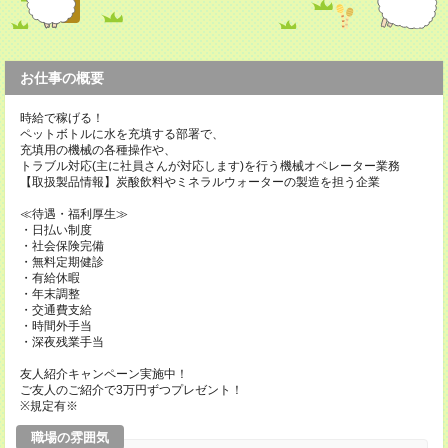
お仕事の概要
時給で稼げる！
ペットボトルに水を充填する部署で、
充填用の機械の各種操作や、
トラブル対応(主に社員さんが対応します)を行う機械オペレーター業務
【取扱製品情報】炭酸飲料やミネラルウォーターの製造を担う企業
≪待遇・福利厚生≫
・日払い制度
・社会保険完備
・無料定期健診
・有給休暇
・年末調整
・交通費支給
・時間外手当
・深夜残業手当
友人紹介キャンペーン実施中！
ご友人のご紹介で3万円ずつプレゼント！
※規定有※
職場の雰囲気