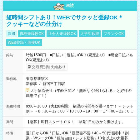
未読
短時間シフトあり！WEBでサクッと登録OK＊
クッキーなどの仕分け
派遣
職種未経験OK
社会人未経験OK
大学生歓迎
ブランクOK
WEB登録・面接OK
時給1500円 ■日払い・週払いOK！(規定あり) ■現金日払いも
給与
OK(規定あり)
交通費別途支給あり
東京都新宿区
勤務地
新宿駅
/
新宿三丁目駅
大手物流会社（年齢不問／「無理なく続けられる」と好評の
職場です！）
9:00～18:00（実動8時間） 希望の時間帯を選べます！ ＜シフト
勤務時間
例＞ ・8：30～12：00 ・10：00～19：00 ・17：00～22：00
・13：00～22：00 ・22：00～翌6：00 など
【急募】即日スタートＯＫ！ 単発1日のみから働けます。
期間
週1日からOK
/
日払いOK
/
履歴書不要
/
40～50代活躍中
/
副
特徴
業・WワークOK
/
服装自由
/
シフト勤務
/
10名以上の大量募