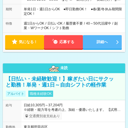
の希望OK
単発1日・週1日からOK ●即日勤務OK！ ●春/夏/冬休み期間限
期間
定OK！
週1日からOK
/
日払いOK
/
履歴書不要
/
40～50代活躍中
/
副
特徴
業・WワークOK
/
シフト勤務
気になる！
応募する
詳細へ
未読
【日払い・未経験歓迎！】稼ぎたい日にサクッ
と勤務！単発・週1日～自由シフトの軽作業
アルバイト
職種未経験OK
日給10,305円～37,204円
給与
※経験・能力等を考慮の上、加給・優遇いたします。 【試用期
間】試用期間なし
交通費別途支給あり
東京都世田谷区
勤務地