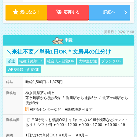
気になる！
応募する
詳細へ
掲載日：2026.08.08
未読
＼来社不要／単発1日OK＊文房具の仕分け
派遣
職種未経験OK
社会人未経験OK
大学生歓迎
ブランクOK
WEB登録・面接OK
時給1,500円～1,875円
給与
神奈川県茅ヶ崎市
勤務地
茅ケ崎駅から徒歩5分
/
香川駅から徒歩5分
/
北茅ケ崎駅から
徒歩5分
■物流センターなど ■勤務地選べます
【1日3時間～も相談OK!】午前中のみや18時以降などのシフト
勤務時間
あり！ シフト例 ▼9:00～12:00 ▼9:00～17:00 ▼10:00～19:00
▼18:00～21:00
1日だけの単発OK！＃8月～ ＃9月～
期間