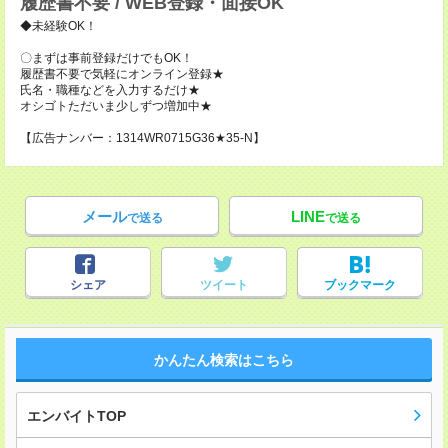
履歴書不要 / WEB登録・面接OK
◆未経験OK！
〇まずは事前登録だけでもOK！
履歴書不要で気軽にオンライン登録★
氏名・職種などを入力するだけ★
オシゴトただいま少しずつ増加中★
【広告ナンバー：1314WR0715G36★35-N】
メール
LINE
で送る
で送る
シェア
ツイート
ブックマーク
かんたん検索はこちら
エンバイトTOP