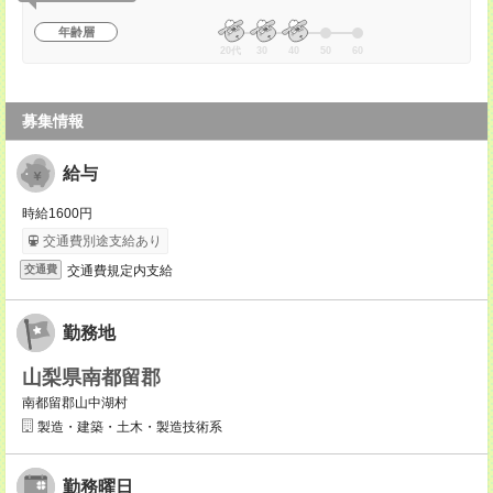
年齢層
20代
30
40
50
60
募集情報
給与
時給1600円
交通費別途支給あり
交通費規定内支給
交通費
勤務地
山梨県南都留郡
南都留郡山中湖村
製造・建築・土木・製造技術系
勤務曜日