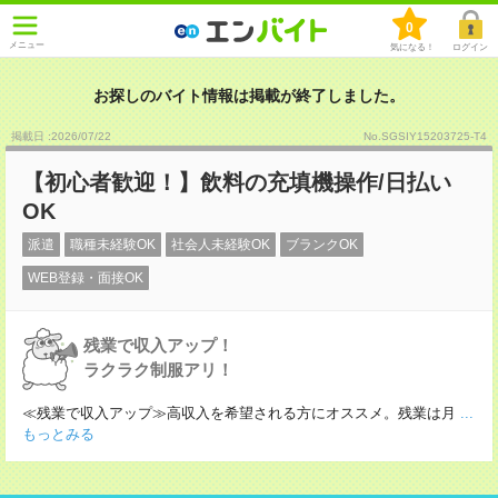
0
メニュー
気になる！
ログイン
お探しのバイト情報は掲載が終了しました。
掲載日 :2026
/
07
/
22
No.SGSIY15203725-T4
【初心者歓迎！】飲料の充填機操作/日払い
OK
派遣
職種未経験OK
社会人未経験OK
ブランクOK
WEB登録・面接OK
残業で収入アップ！
ラクラク制服アリ！
≪残業で収入アップ≫高収入を希望される方にオススメ。残業は月
...
もっとみる