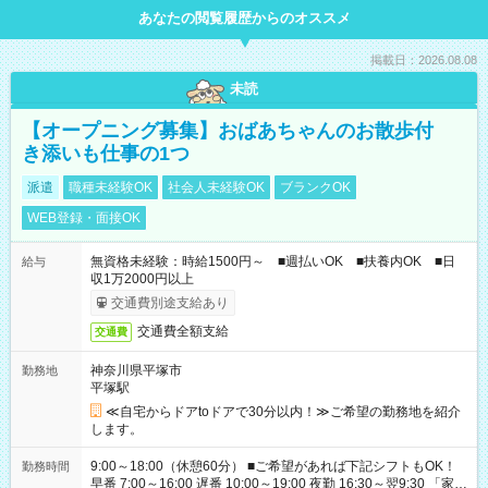
あなたの閲覧履歴からのオススメ
掲載日：2026.08.08
未読
【オープニング募集】おばあちゃんのお散歩付
き添いも仕事の1つ
派遣
職種未経験OK
社会人未経験OK
ブランクOK
WEB登録・面接OK
無資格未経験：時給1500円～ ■週払いOK ■扶養内OK ■日
給与
収1万2000円以上
交通費別途支給あり
交通費全額支給
交通費
神奈川県平塚市
勤務地
平塚駅
≪自宅からドアtoドアで30分以内！≫ご希望の勤務地を紹介
します。
9:00～18:00（休憩60分） ■ご希望があれば下記シフトもOK！
勤務時間
早番 7:00～16:00 遅番 10:00～19:00 夜勤 16:30～翌9:30 「家族