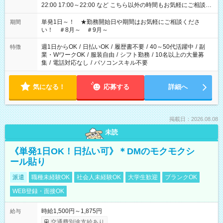
22:00 17:00～22:00 など こちら以外の時間もお気軽にご相談く
ださい！
単発1日～！ ★勤務開始日や期間はお気軽にご相談くださ
期間
い！ ＃8月～ ＃9月～
週1日からOK
/
日払いOK
/
履歴書不要
/
40～50代活躍中
/
副
特徴
業・WワークOK
/
服装自由
/
シフト勤務
/
10名以上の大量募
集
/
電話対応なし
/
パソコンスキル不要
気になる！
応募する
詳細へ
掲載日：2026.08.08
未読
《単発1日OK！日払い可》＊DMのモクモクシ
ール貼り
派遣
職種未経験OK
社会人未経験OK
大学生歓迎
ブランクOK
WEB登録・面接OK
時給1,500円～1,875円
給与
交通費別途支給あり