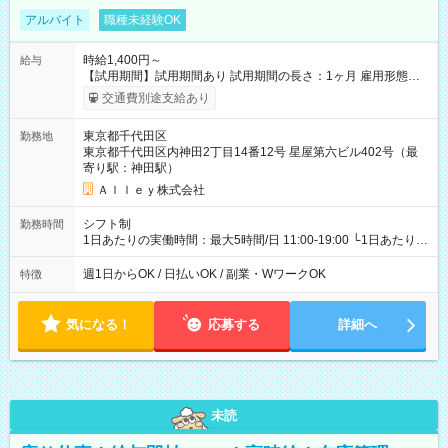
アルバイト
職種未経験OK
時給1,400円～
給与
【試用期間】試用期間あり 試用期間の長さ：1ヶ月 雇用形態、
給与は本採用時と同じです。
交通費別途支給あり
東京都千代田区
勤務地
東京都千代田区内神田2丁目14番12号 星屋第六ビル402号（最
寄り駅：神田駅）
Ａｌｌｅｙ株式会社
シフト制
勤務時間
1日あたりの実働時間：最大5時間/日 11:00-19:00 └1日あたりの
実働時間：1-5時間 └上記の時間帯内であれば、いつでも勤務可
能！ └平日・土曜日の中で、お好きな曜日でご勤務いただけま
週1日からOK / 日払いOK / 副業・WワークOK
特徴
す！ 【シフト例】 ・11:00～14:00 ・16:30～19:00 ・13:00～
18:00 などのように、自由な働き方が可能なお仕事です！
気になる！
応募する
詳細へ
未読