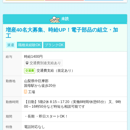
未読
増産40名大募集、時給UP！電子部品の組立・加
工
派遣
職種未経験OK
ブランクOK
時給1400円
給与
交通費別途支給あり
交通費支給（規定あり）
交通費
山梨県中巨摩郡
勤務地
国母駅から徒歩20分
工場
【日勤】5勤2休 8:15～17:20（実働8時間/休憩65分） 又、9時
勤務時間
00～16時50分など時短も相談可能です
・長期 ・即日スタートOK！
期間
電話対応なし
特徴