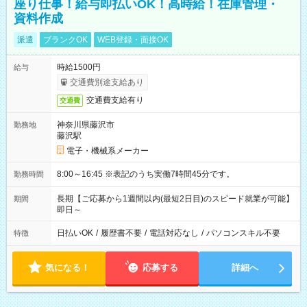
座り仕事！給与即払いOK！高時給！在庫管理・
資料作成
派遣
ブランクOK
WEB登録・面接OK
時給1500円
給与
交通費別途支給あり
交通費支給有り
交通費
神奈川県藤沢市
勤務地
藤沢駅
電子・機械系メーカー
8:00～16:45 ※表記のうち実働7時間45分です。
勤務時間
長期【ご応募から1週間以内(最短2日目)のスピード就業が可能】
期間
即日～
日払いOK
/
履歴書不要
/
電話対応なし
/
パソコンスキル不要
特徴
気になる！
応募する
詳細へ