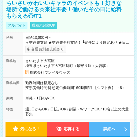
ちいさいかわいいキャラのイベントも！好きな
場所で働ける☆来社不要！働いたその日に給料
もらえる◎/T1
アルバイト
職種未経験OK
日給13,000円～
給与
＋交通費支給 ★交通費全額支給！ ┗案件により規定あり ★日払
いOK！（規定あり） ┗働いたその日に現金GET♪ お仕事後はコ
交通費別途支給あり
ンビニATMから 日払い分を引き落とせます！ 【試用期間】試
用期間なし
さいたま市大宮区
勤務地
埼玉県さいたま市大宮区錦町（最寄り駅：大宮駅）
株式会社ワンベルウッズ
勤務時間は指定なし
勤務時間
変形労働時間制 想定労働時間160時間/月 【シフト例】 ・8：00
～21：00
単発・1日のみOK
期間
週1日からOK / 日払いOK / 副業・WワークOK / 10名以上の大量
特徴
募集
気になる！
応募する
詳細へ