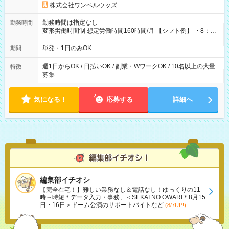
株式会社ワンベルウッズ
勤務時間は指定なし
勤務時間
変形労働時間制 想定労働時間160時間/月 【シフト例】 ・8：00
～21：00
単発・1日のみOK
期間
週1日からOK / 日払いOK / 副業・WワークOK / 10名以上の大量
特徴
募集
気になる！
応募する
詳細へ
編集部イチオシ
【完全在宅！】難しい業務なし＆電話なし！ゆっくりの11
時～時短＊データ入力・事務、＜SEKAI NO OWARI＊8月15
日・16日＞ドーム公演のサポートバイトなど
(8/7UP!)