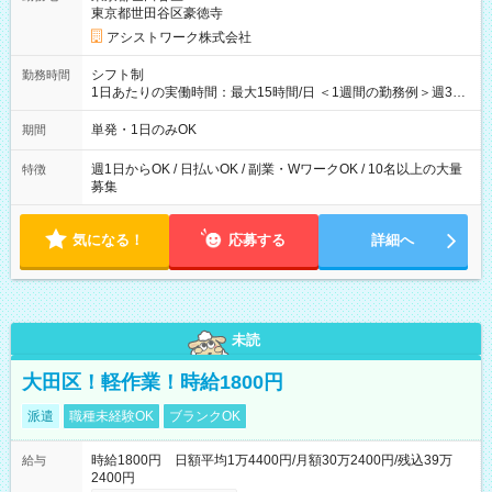
東京都世田谷区豪徳寺
アシストワーク株式会社
シフト制
勤務時間
1日あたりの実働時間：最大15時間/日 ＜1週間の勤務例＞週3回
勤務 勤務：月・水・金 休み：火・木・土・日 好きな時にお仕事
可能です！ ※1日あたりの最大実働時間は日勤、夜勤共に勤務し
単発・1日のみOK
期間
た時間になります。
週1日からOK / 日払いOK / 副業・WワークOK / 10名以上の大量
特徴
募集
気になる！
応募する
詳細へ
未読
大田区！軽作業！時給1800円
派遣
職種未経験OK
ブランクOK
時給1800円 日額平均1万4400円/月額30万2400円/残込39万
給与
2400円