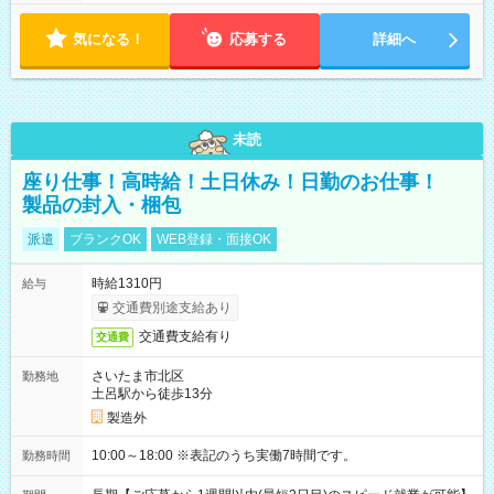
気になる！
応募する
詳細へ
未読
座り仕事！高時給！土日休み！日勤のお仕事！
製品の封入・梱包
派遣
ブランクOK
WEB登録・面接OK
時給1310円
給与
交通費別途支給あり
交通費支給有り
交通費
さいたま市北区
勤務地
土呂駅から徒歩13分
製造外
10:00～18:00 ※表記のうち実働7時間です。
勤務時間