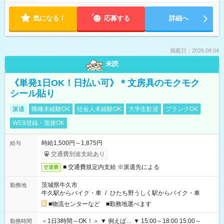
気になる！
応募する
詳細へ
掲載日：2026.08.04
未読
《単発1日OK！日払い可》＊文房具のモクモク
シール貼り
派遣
職種未経験OK
社会人未経験OK
大学生歓迎
ブランクOK
WEB登録・面接OK
時給1,500円～1,875円
給与
交通費別途支給あり
■ 交通費規定内支給 ※派遣先による
交通費
茨城県牛久市
勤務地
牛久駅からバイク・車
/
ひたち野うしく駅からバイク・車
■物流センターなど ■勤務地選べます
＜1日3時間～OK！＞ ▼ 例えば… ▼ 15:00～18:00 15:00～
勤務時間