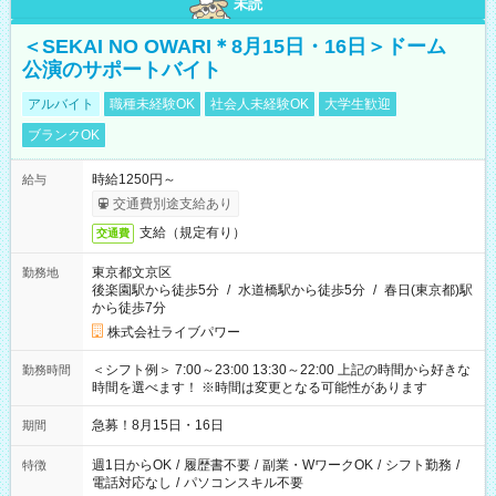
未読
＜SEKAI NO OWARI＊8月15日・16日＞ドーム
公演のサポートバイト
アルバイト
職種未経験OK
社会人未経験OK
大学生歓迎
ブランクOK
時給1250円～
給与
交通費別途支給あり
支給（規定有り）
交通費
東京都文京区
勤務地
後楽園駅から徒歩5分
/
水道橋駅から徒歩5分
/
春日(東京都)駅
から徒歩7分
株式会社ライブパワー
＜シフト例＞ 7:00～23:00 13:30～22:00 上記の時間から好きな
勤務時間
時間を選べます！ ※時間は変更となる可能性があります
急募！8月15日・16日
期間
週1日からOK
/
履歴書不要
/
副業・WワークOK
/
シフト勤務
/
特徴
電話対応なし
/
パソコンスキル不要