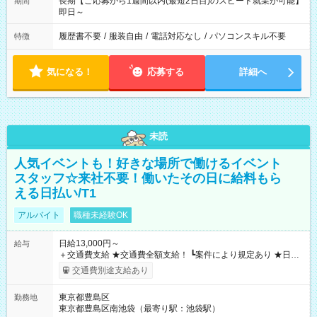
長期【ご応募から1週間以内(最短2日目)のスピード就業が可能】
期間
即日～
履歴書不要
/
服装自由
/
電話対応なし
/
パソコンスキル不要
特徴
気になる！
応募する
詳細へ
未読
人気イベントも！好きな場所で働けるイベント
スタッフ☆来社不要！働いたその日に給料もら
える日払い/T1
アルバイト
職種未経験OK
日給13,000円～
給与
＋交通費支給 ★交通費全額支給！ ┗案件により規定あり ★日払
いOK！（規定あり） ┗働いたその日に現金GET♪ お仕事後はコ
交通費別途支給あり
ンビニATMから 日払い分を引き落とせます！ 【試用期間】試
用期間なし
東京都豊島区
勤務地
東京都豊島区南池袋（最寄り駅：池袋駅）