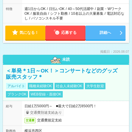
週1日からOK
/
日払いOK
/
40～50代活躍中
/
副業・Wワーク
特徴
OK
/
服装自由
/
シフト勤務
/
10名以上の大量募集
/
電話対応な
し
/
パソコンスキル不要
気になる！
応募する
詳細へ
掲載日：2026.08.07
未読
＜単発＊1日～OK！＞コンサートなどのグッズ
販売スタッフ＊
アルバイト
職種未経験OK
社会人未経験OK
大学生歓迎
ブランクOK
WEB登録・面接OK
日給1万5000円～ ■最大で日給2万8500円！
給与
交通費別途支給あり
交通費規定支給
交通費
横浜市西区
勤務地