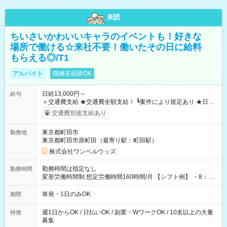
未読
ちいさいかわいいキャラのイベントも！好きな
場所で働ける☆来社不要！働いたその日に給料
もらえる◎/T1
アルバイト
職種未経験OK
日給13,000円～
給与
＋交通費支給 ★交通費全額支給！ ┗案件により規定あり ★日払
いOK！（規定あり） ┗働いたその日に現金GET♪ お仕事後はコ
交通費別途支給あり
ンビニATMから 日払い分を引き落とせます！ 【試用期間】試
用期間なし
東京都町田市
勤務地
東京都町田市原町田（最寄り駅：町田駅）
株式会社ワンベルウッズ
勤務時間は指定なし
勤務時間
変形労働時間制 想定労働時間160時間/月 【シフト例】 ・8：00
～21：00
単発・1日のみOK
期間
週1日からOK / 日払いOK / 副業・WワークOK / 10名以上の大量
特徴
募集