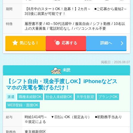
と休みを合わせたい」 「余裕を持って夕飯の準備がしたい」
「できれば残業はしたくない」 など、ご希望を教えてください
【8月中のスタートOK！急募！】2カ月～ ■ご応募から最短2～
期間
ね。 ※Wワーク希望の方へ 今ご覧のお仕事で希望する勤務時間
3日後に就業が可能です！
と、もう1つのお仕事の勤務時間。 合計で週40時間を超える場
合は応募できません。
履歴書不要
/
40～50代活躍中
/
服装自由
/
シフト勤務
/
10名以
特徴
上の大量募集
/
電話対応なし
/
パソコンスキル不要
気になる！
応募する
詳細へ
掲載日：2026.08.07
未読
【シフト自由・現金手渡しOK】iPhoneなどス
マホの充電を繋げるだけ！
派遣
職種未経験OK
社会人未経験OK
大学生歓迎
ブランクOK
WEB登録・面接OK
時給1414円～ ▼日払いOK（規定あり） ■初勤務手当あり
給与
※規定による
東京都新宿区
勤務地