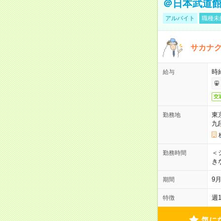
＠日本武道
アルバイト
職種未
サカナク
時
給与
交
東
勤務地
九
＜シ
勤務時間
き
9
期間
週
特徴
気に