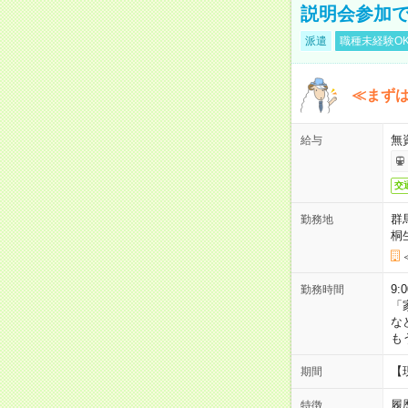
説明会参加で
派遣
職種未経験O
≪まずは
無
給与
交
群
勤務地
桐
9:
勤務時間
「
な
も
【
期間
履
特徴