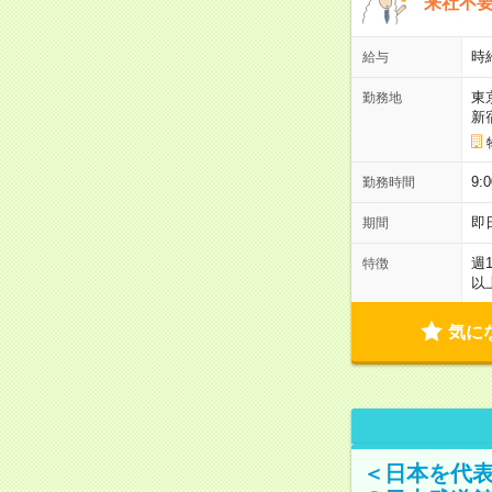
来社不要
時
給与
東
勤務地
新
9:
勤務時間
即
期間
週
特徴
以
気に
＜日本を代