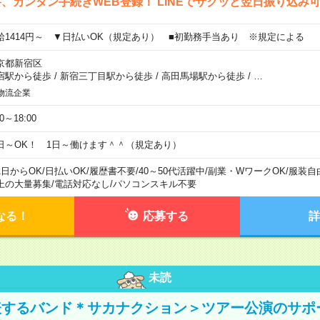
、カンタン手続きWEB登録！ LINEでサクッと翌日振り込み
給1414円～ ▼日払いOK（規定あり） ■初勤務手当あり ※規定による
京都新宿区
宿駅から徒歩
/
新宿三丁目駅から徒歩
/
高田馬場駅から徒歩
/
…
物流企業
00～18:00
日～OK！ 1日～働けます＾＾（規定あり）
1日からOK
/
日払いOK
/
履歴書不要
/
40～50代活躍中
/
副業・WワークOK
/
服装自
上の大量募集
/
電話対応なし
/
パソコンスキル不要
なる！
応募する
詳
未読
表するバンド＊サカナクション＞ツアー公演のサポ