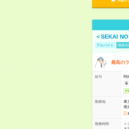
＜SEKAI 
アルバイト
職種未
最高のラ
時
給与
交
東
勤務地
後
＜
勤務時間
る