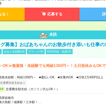
要
なる！
応募する
詳
未読
グ募集】おばあちゃんのお散歩付き添いも仕事の
K
社会人未経験OK
ブランクOK
WEB登録・面接OK
～OK≫無資格・未経験でも時給1300円～！土日祝休みもOK
資格未経験：時給1300円～ ■週払いOK ■扶養内OK ■日収1万400円以上
交通費別途支給あり
交通費全額支給（ガソリン代もOK！）
通費
馬県前橋市
橋大島駅
/
城東駅
/
江木駅
/
…