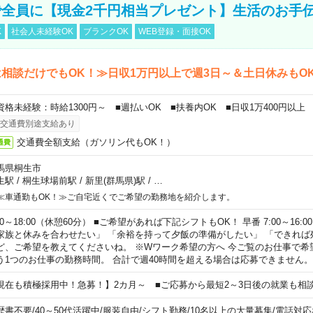
全員に【現金2千円相当プレゼント】生活のお手
K
社会人未経験OK
ブランクOK
WEB登録・面接OK
相談だけでもOK！≫日収1万円以上で週3日～＆土日休みもO
資格未経験：時給1300円～ ■週払いOK ■扶養内OK ■日収1万400円以上
交通費別途支給あり
交通費全額支給（ガソリン代もOK！）
通費
馬県桐生市
生駅
/
桐生球場前駅
/
新里(群馬県)駅
/
…
≪車通勤もOK！≫ご自宅近くでご希望の勤務地を紹介します。
00～18:00（休憩60分） ■ご希望があれば下記シフトもOK！ 早番 7:00～16:00 遅
家族と休みを合わせたい」 「余裕を持って夕飯の準備がしたい」 「できれば
ど、ご希望を教えてくださいね。 ※Wワーク希望の方へ 今ご覧のお仕事で希
う1つのお仕事の勤務時間。 合計で週40時間を超える場合は応募できません。
現在も積極採用中！急募！】2カ月～ ■ご応募から最短2～3日後の就業も相
歴書不要
/
40～50代活躍中
/
服装自由
/
シフト勤務
/
10名以上の大量募集
/
電話対応