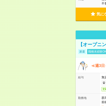
不
気に
【オープニン
派遣
職種未経験O
≪週3日
無
給与
交
群
勤務地
前