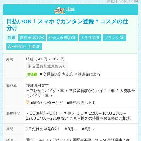
掲載日：2026.08.04
未読
日払いOK！スマホでカンタン登録＊コスメの仕
分け
派遣
職種未経験OK
社会人未経験OK
大学生歓迎
ブランクOK
WEB登録・面接OK
時給1,500円～1,875円
給与
交通費別途支給あり
■ 交通費規定内支給 ※派遣先による
交通費
茨城県日立市
勤務地
日立駅からバイク・車
/
常陸多賀駅からバイク・車
/
大甕駅か
らバイク・車
/
…
■物流センターなど ■勤務地選べます
＜1日3時間～OK！＞ ▼ 例えば… ▼ 15:00～18:00 15:00～
勤務時間
22:00 17:00～22:00 など こちら以外の時間もお気軽にご相談く
ださい！
1日だけの単発OK！ ＃8月～ ＃9月～
期間
週1日からOK
/
日払いOK
/
履歴書不要
/
40～50代活躍中
/
副
特徴