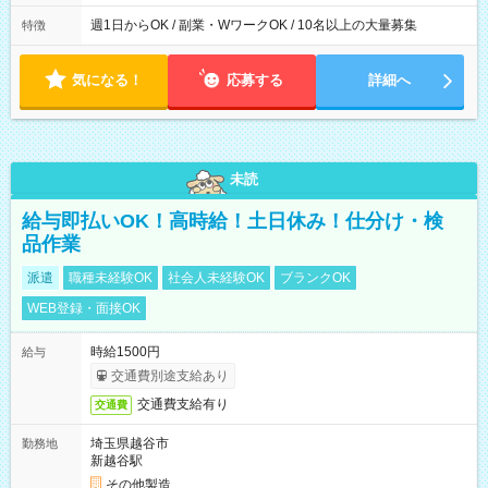
週1日からOK / 副業・WワークOK / 10名以上の大量募集
特徴
気になる！
応募する
詳細へ
未読
給与即払いOK！高時給！土日休み！仕分け・検
品作業
派遣
職種未経験OK
社会人未経験OK
ブランクOK
WEB登録・面接OK
時給1500円
給与
交通費別途支給あり
交通費支給有り
交通費
埼玉県越谷市
勤務地
新越谷駅
その他製造