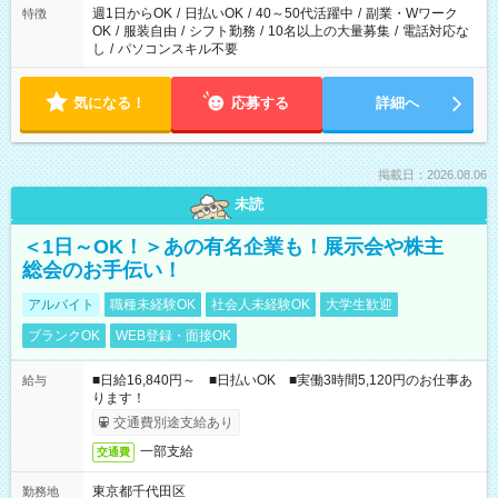
週1日からOK
/
日払いOK
/
40～50代活躍中
/
副業・Wワーク
特徴
OK
/
服装自由
/
シフト勤務
/
10名以上の大量募集
/
電話対応な
し
/
パソコンスキル不要
気になる！
応募する
詳細へ
掲載日：2026.08.06
未読
＜1日～OK！＞あの有名企業も！展示会や株主
総会のお手伝い！
アルバイト
職種未経験OK
社会人未経験OK
大学生歓迎
ブランクOK
WEB登録・面接OK
■日給16,840円～ ■日払いOK ■実働3時間5,120円のお仕事あ
給与
ります！
交通費別途支給あり
一部支給
交通費
東京都千代田区
勤務地