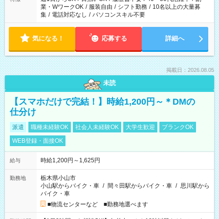
業・WワークOK
/
服装自由
/
シフト勤務
/
10名以上の大量募
集
/
電話対応なし
/
パソコンスキル不要
気になる！
応募する
詳細へ
掲載日：2026.08.05
未読
【スマホだけで完結！】時給1,200円～＊DMの
仕分け
派遣
職種未経験OK
社会人未経験OK
大学生歓迎
ブランクOK
WEB登録・面接OK
時給1,200円～1,625円
給与
栃木県小山市
勤務地
小山駅からバイク・車
/
間々田駅からバイク・車
/
思川駅から
バイク・車
■物流センターなど ■勤務地選べます