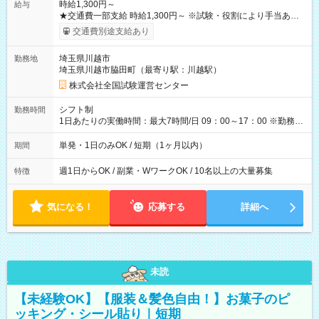
時給1,300円～
給与
★交通費一部支給 時給1,300円～ ※試験・役割により手当あり
※勤務回数により昇給あり 【即給（前払い）オプションあ
交通費別途支給あり
り！】 希望される場合、勤務から1週間ほどで給与の一部を受け
取れます。 ※手数料418円がかかります。 【過去試験日の収入
埼玉県川越市
勤務地
例】 ・河合塾模擬試験 8:30～17:30（休憩1時間） 時給1,300円
埼玉県川越市脇田町（最寄り駅：川越駅）
×8時間＝日収10,400円＋交通費 ※当日の役割により時給＋100
円の場合あり ・国家試験 7:00～13:30（休憩なし） 時給1,300
株式会社全国試験運営センター
円（役割手当＋100円）×6時間＝日収8,400円＋交通費 【試用期
間】試用期間なし
シフト制
勤務時間
1日あたりの実働時間：最大7時間/日 09：00～17：00 ※勤務時
間は 試験により異なります。
単発・1日のみOK / 短期（1ヶ月以内）
期間
週1日からOK / 副業・WワークOK / 10名以上の大量募集
特徴
気になる！
応募する
詳細へ
未読
【未経験OK】【服装＆髪色自由！】お菓子のピ
ッキング・シール貼り｜短期