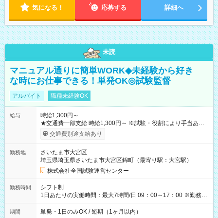
気になる！
応募する
詳細へ
未読
マニュアル通りに簡単WORK◆未経験から好き
な時にお仕事できる！単発OK◎試験監督
アルバイト
職種未経験OK
時給1,300円～
給与
★交通費一部支給 時給1,300円～ ※試験・役割により手当あり
※勤務回数により昇給あり 【即給（前払い）オプションあ
交通費別途支給あり
り！】 希望される場合、勤務から1週間ほどで給与の一部を受け
取れます。 ※手数料418円がかかります。 【過去試験日の収入
さいたま市大宮区
勤務地
例】 ・河合塾模擬試験 8:30～17:30（休憩1時間） 時給1,300円
埼玉県埼玉県さいたま市大宮区錦町（最寄り駅：大宮駅）
×8時間＝日収10,400円＋交通費 ※当日の役割により時給＋100
円の場合あり ・国家試験 7:00～13:30（休憩なし） 時給1,300
株式会社全国試験運営センター
円（役割手当＋100円）×6時間＝日収8,400円＋交通費 【試用期
間】試用期間なし
シフト制
勤務時間
1日あたりの実働時間：最大7時間/日 09：00～17：00 ※勤務時
間は 試験により異なります。
単発・1日のみOK / 短期（1ヶ月以内）
期間