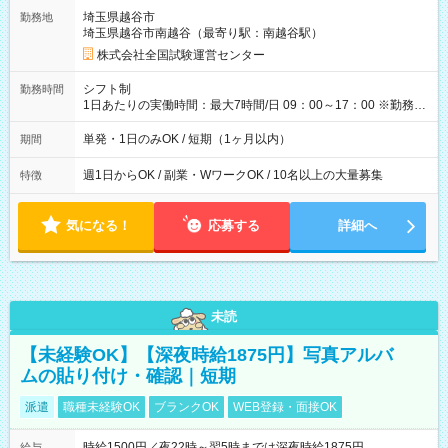
取れます。 ※手数料418円がかかります。 【過去試験日の収入
埼玉県越谷市
勤務地
例】 ・河合塾模擬試験 8:30～17:30（休憩1時間） 時給1,300円
埼玉県越谷市南越谷（最寄り駅：南越谷駅）
×8時間＝日収10,400円＋交通費 ※当日の役割により時給＋100
円の場合あり ・国家試験 7:00～13:30（休憩なし） 時給1,300
株式会社全国試験運営センター
円（役割手当＋100円）×6時間＝日収8,400円＋交通費 【試用期
間】試用期間なし
シフト制
勤務時間
1日あたりの実働時間：最大7時間/日 09：00～17：00 ※勤務時
間は 試験により異なります。
単発・1日のみOK / 短期（1ヶ月以内）
期間
週1日からOK / 副業・WワークOK / 10名以上の大量募集
特徴
気になる！
応募する
詳細へ
未読
【未経験OK】【深夜時給1875円】写真アルバ
ムの貼り付け・確認｜短期
派遣
職種未経験OK
ブランクOK
WEB登録・面接OK
時給1500円／夜22時～翌5時までは深夜時給1875円
給与