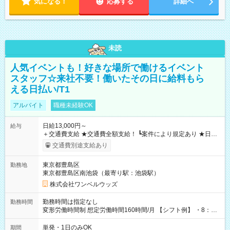
気になる！
応募する
詳細へ
未読
人気イベントも！好きな場所で働けるイベント
スタッフ☆来社不要！働いたその日に給料もら
える日払い/T1
アルバイト
職種未経験OK
日給13,000円～
給与
＋交通費支給 ★交通費全額支給！ ┗案件により規定あり ★日払
いOK！（規定あり） ┗働いたその日に現金GET♪ お仕事後はコ
交通費別途支給あり
ンビニATMから 日払い分を引き落とせます！ 【試用期間】試
用期間なし
東京都豊島区
勤務地
東京都豊島区南池袋（最寄り駅：池袋駅）
株式会社ワンベルウッズ
勤務時間は指定なし
勤務時間
変形労働時間制 想定労働時間160時間/月 【シフト例】 ・8：00
～21：00
単発・1日のみOK
期間