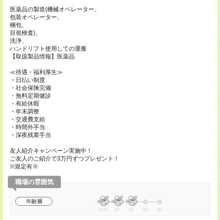
医薬品の製造(機械オペレーター、
包装オペレーター、
梱包、
目視検査)、
洗浄、
ハンドリフト使用しての運搬
【取扱製品情報】医薬品
≪待遇・福利厚生≫
・日払い制度
・社会保険完備
・無料定期健診
・有給休暇
・年末調整
・交通費支給
・時間外手当
・深夜残業手当
友人紹介キャンペーン実施中！
ご友人のご紹介で3万円ずつプレゼント！
※規定有※
職場の雰囲気
年齢層
20代
30
40
50
60