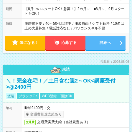
と休みを合わせたい」 「余裕を持って夕飯の準備がしたい」
「できれば残業はしたくない」 など、ご希望を教えてください
【8月中のスタートOK！急募！】2カ月～ ■8月～、9月スター
期間
ね。 ※Wワーク希望の方へ 今ご覧のお仕事で希望する勤務時間
トもOK！
と、もう1つのお仕事の勤務時間。 合計で週40時間を超える場
合は応募できません。
履歴書不要
/
40～50代活躍中
/
服装自由
/
シフト勤務
/
10名以
特徴
上の大量募集
/
電話対応なし
/
パソコンスキル不要
気になる！
応募する
詳細へ
掲載日：2026.08.06
未読
＼！完全在宅！／土日含む週2～OK<講座受付
>@2400円
派遣
ブランクOK
WEB登録・面接OK
時給2400円＋交
給与
交通費別途支給あり
交通費実費支給（当社規定あり）
交通費