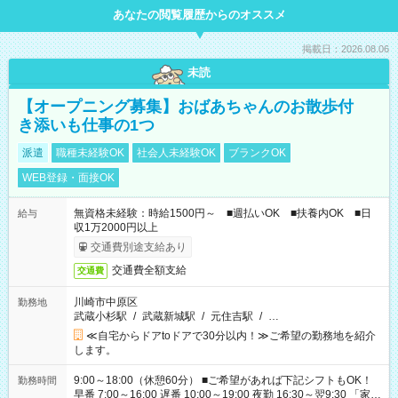
あなたの閲覧履歴からのオススメ
掲載日：2026.08.06
未読
【オープニング募集】おばあちゃんのお散歩付
き添いも仕事の1つ
派遣
職種未経験OK
社会人未経験OK
ブランクOK
WEB登録・面接OK
無資格未経験：時給1500円～ ■週払いOK ■扶養内OK ■日
給与
収1万2000円以上
交通費別途支給あり
交通費全額支給
交通費
川崎市中原区
勤務地
武蔵小杉駅
/
武蔵新城駅
/
元住吉駅
/
…
≪自宅からドアtoドアで30分以内！≫ご希望の勤務地を紹介
します。
9:00～18:00（休憩60分） ■ご希望があれば下記シフトもOK！
勤務時間
早番 7:00～16:00 遅番 10:00～19:00 夜勤 16:30～翌9:30 「家族