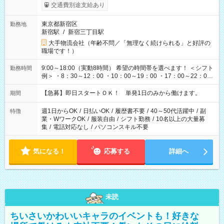
交通費別途支給あり
東京都新宿区
勤務地
新宿駅
/
新宿三丁目駅
大手物流会社（年齢不問／「無理なく続けられる」と好評の
職場です！）
9:00～18:00（実動8時間） 希望の時間帯を選べます！ ＜シフト
勤務時間
例＞ ・8：30～12：00 ・10：00～19：00 ・17：00～22：00
・13：00～22：00 ・22：00～翌6：00 など
【急募】即日スタートＯＫ！ 単発1日のみから働けます。
期間
週1日からOK
/
日払いOK
/
履歴書不要
/
40～50代活躍中
/
副
特徴
業・WワークOK
/
服装自由
/
シフト勤務
/
10名以上の大量募
集
/
電話対応なし
/
パソコンスキル不要
気になる！
応募する
詳細へ
未読
ちいさいかわいいキャラのイベントも！好きな