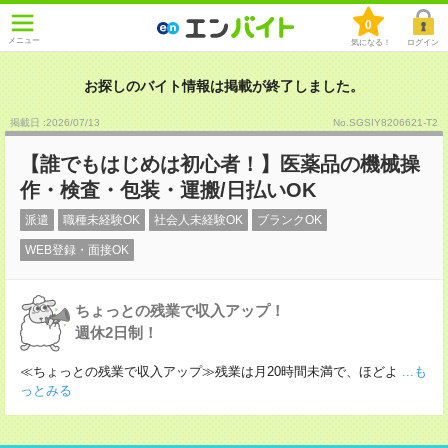
0
メニュー
気になる！
ログイン
お探しのバイト情報は掲載が終了しました。
掲載日 :2026
/
07
/
13
No.SGSIY8206621-T2
【誰でもはじめは初心者！】医薬品の機械操
作・検査・包装・運搬/日払いOK
派遣
職種未経験OK
社会人未経験OK
ブランクOK
WEB登録・面接OK
ちょっとの残業で収入アップ！
週休2日制！
≪ちょっとの残業で収入アップ≫残業は月20時間未満で、ほどよ
...も
っとみる