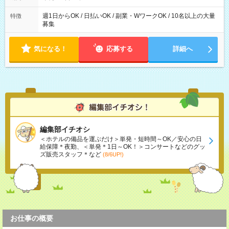
週1日からOK / 日払いOK / 副業・WワークOK / 10名以上の大量
特徴
募集
気になる！
応募する
詳細へ
編集部イチオシ
＜ホテルの備品を運ぶだけ＞単発・短時間～OK／安心の日
給保障＊夜勤、＜単発＊1日～OK！＞コンサートなどのグッ
ズ販売スタッフ＊など
(8/6UP!)
お仕事の概要