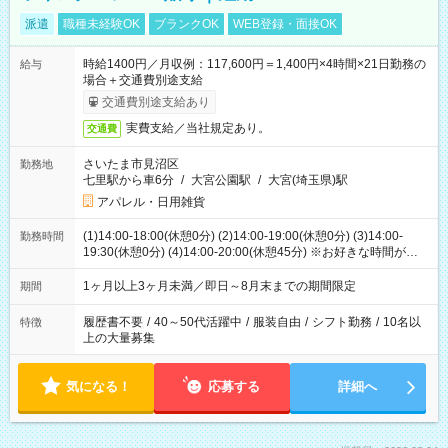
派遣
職種未経験OK
ブランクOK
WEB登録・面接OK
時給1400円／月収例：117,600円＝1,400円×4時間×21日勤務の
給与
場合＋交通費別途支給
交通費別途支給あり
実費支給／当社規定あり。
交通費
さいたま市見沼区
勤務地
七里駅から車6分
/
大宮公園駅
/
大宮(埼玉県)駅
アパレル・日用雑貨
(1)14:00-18:00(休憩0分) (2)14:00-19:00(休憩0分) (3)14:00-
勤務時間
19:30(休憩0分) (4)14:00-20:00(休憩45分) ※お好きな時間が選べ
ます
1ヶ月以上3ヶ月未満／即日～8月末までの期間限定
期間
履歴書不要
/
40～50代活躍中
/
服装自由
/
シフト勤務
/
10名以
特徴
上の大量募集
気になる！
応募する
詳細へ