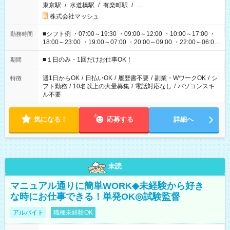
東京駅
/
水道橋駅
/
有楽町駅
/
…
株式会社マッシュ
■シフト例 ・07:00～19:30 ・09:00～12:00 ・10:00～17:00 ・
勤務時間
18:00～23:00 ・19:00～07:00 ・20:00～09:00 ・22:00～06:00
etc ★最短で3時間で5,120円のお仕事から 15時間で2万円近く稼
げるお仕事も！ ご希望のお時間に合わせてご紹介！ ※シフトは
■１日のみ・1回だけお仕事OK！
期間
現場によって異なります。 ※勿論、休憩時間はあるのでご安心
ください！
週1日からOK
/
日払いOK
/
履歴書不要
/
副業・WワークOK
/
シ
特徴
フト勤務
/
10名以上の大量募集
/
電話対応なし
/
パソコンスキ
ル不要
気になる！
応募する
詳細へ
未読
マニュアル通りに簡単WORK◆未経験から好き
な時にお仕事できる！単発OK◎試験監督
アルバイト
職種未経験OK