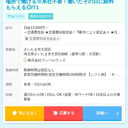
場所で働ける☆来社不要！働いたその日に給料
もらえる◎/T1
アルバイト
職種未経験OK
日給13,000円～
給与
＋交通費支給 ★交通費全額支給！ ┗案件により規定あり ★日払
いOK！（規定あり） ┗働いたその日に現金GET♪ お仕事後はコ
交通費別途支給あり
ンビニATMから 日払い分を引き落とせます！ 【試用期間】試
用期間なし
さいたま市大宮区
勤務地
埼玉県さいたま市大宮区錦町（最寄り駅：大宮駅）
株式会社ワンベルウッズ
勤務時間は指定なし
勤務時間
変形労働時間制 想定労働時間160時間/月 【シフト例】 ・8：00
～21：00
単発・1日のみOK
期間
週1日からOK / 日払いOK / 副業・WワークOK / 10名以上の大量
特徴
募集
気になる！
応募する
詳細へ