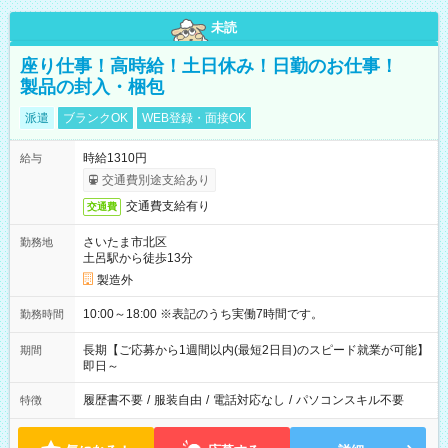
未読
座り仕事！高時給！土日休み！日勤のお仕事！
製品の封入・梱包
派遣
ブランクOK
WEB登録・面接OK
時給1310円
給与
交通費別途支給あり
交通費支給有り
交通費
さいたま市北区
勤務地
土呂駅から徒歩13分
製造外
10:00～18:00 ※表記のうち実働7時間です。
勤務時間
長期【ご応募から1週間以内(最短2日目)のスピード就業が可能】
期間
即日～
履歴書不要
/
服装自由
/
電話対応なし
/
パソコンスキル不要
特徴