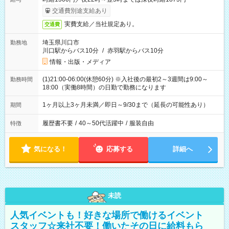
交通費別途支給あり
実費支給／当社規定あり。
交通費
埼玉県川口市
勤務地
川口駅からバス10分
/
赤羽駅からバス10分
情報・出版・メディア
(1)21:00-06:00(休憩60分) ※入社後の最初2～3週間は9:00～
勤務時間
18:00（実働8時間）の日勤で勤務になります
1ヶ月以上3ヶ月未満／即日～9/30まで（延長の可能性あり）
期間
履歴書不要
/
40～50代活躍中
/
服装自由
特徴
気になる！
応募する
詳細へ
未読
人気イベントも！好きな場所で働けるイベント
スタッフ☆来社不要！働いたその日に給料もら