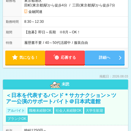
東京都港区
勤務地
田町(東京都)駅から徒歩4分
/
三田(東京都)駅から徒歩7分
金融関連
8:30～12:30
勤務時間
【急募】即日～長期 ※8月～OK！
期間
履歴書不要
/
40～50代活躍中
/
服装自由
特徴
気になる！
応募する
詳細へ
掲載日：2026.08.03
未読
＜日本を代表するバンド＊サカナクション＞ツ
アー公演のサポートバイト＠日本武道館
アルバイト
職種未経験OK
社会人未経験OK
大学生歓迎
ブランクOK
時給1250円～
給与