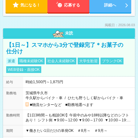
気になる！
応募する
詳細へ
掲載日：2026.08.03
未読
【1日～】スマホから3分で登録完了＊お菓子の
仕分け
派遣
職種未経験OK
社会人未経験OK
大学生歓迎
ブランクOK
WEB登録・面接OK
時給1,500円～1,875円
給与
茨城県牛久市
勤務地
牛久駅からバイク・車
/
ひたち野うしく駅からバイク・車
■物流センターなど ■勤務地選べます
【1日3時間～も相談OK!】午前中のみや18時以降などのシフト
勤務時間
あり！ シフト例 ▼9:00～12:00 ▼9:00～17:00 ▼10:00～19:00
▼18:00～21:00
▼働きたい1日だけの単発OK ＃8月～ ＃9月～
期間