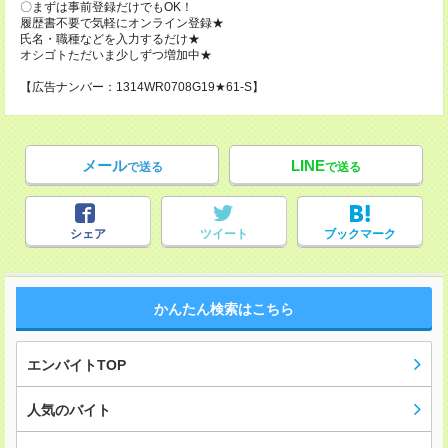
〇まずは事前登録だけでもOK！
履歴書不要で気軽にオンライン登録★
氏名・職種などを入力するだけ★
オシゴトただいま少しずつ増加中★
【広告ナンバー：1314WR0708G19★61-S】
メール
LINE
で送る
で送る
シェア
ツイート
ブックマーク
かんたん検索はこちら
エンバイトTOP
人気のバイト