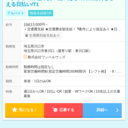
える日払い/T1
アルバイト
職種未経験OK
日給13,000円～
給与
＋交通費支給 ★交通費全額支給！ ┗案件により規定あり ★日払
いOK！（規定あり） ┗働いたその日に現金GET♪ お仕事後はコ
交通費別途支給あり
ンビニATMから 日払い分を引き落とせます！ 【試用期間】試
用期間なし
埼玉県川口市
勤務地
埼玉県川口市東川口（最寄り駅：東川口駅）
株式会社ワンベルウッズ
勤務時間は指定なし
勤務時間
変形労働時間制 想定労働時間160時間/月 【シフト例】 ・8：00
～21：00
単発・1日のみOK
期間
週1日からOK / 日払いOK / 副業・WワークOK / 10名以上の大量
特徴
募集
気になる！
応募する
詳細へ