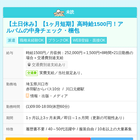
未読
【土日休み】【1ヶ月短期】高時給1500円！ア
ルバムの中身チェック・梱包
派遣
職種未経験OK
ブランクOK
WEB登録・面接OK
時給1500円／月収例：252,000円＝1,500円×8時間×21日勤務の
給与
場合＋交通費別途支給
交通費別途支給あり
実費支給／当社規定あり。
交通費
埼玉県川口市
勤務地
赤羽駅からバス10分
/
川口元郷駅
情報・出版・メディア
(1)09:00-18:00(休憩60分)
勤務時間
1ヶ月以上3ヶ月未満／即日～1ヵ月間（更新の可能性あり）
期間
履歴書不要
/
40～50代活躍中
/
服装自由
/
10名以上の大量募集
特徴