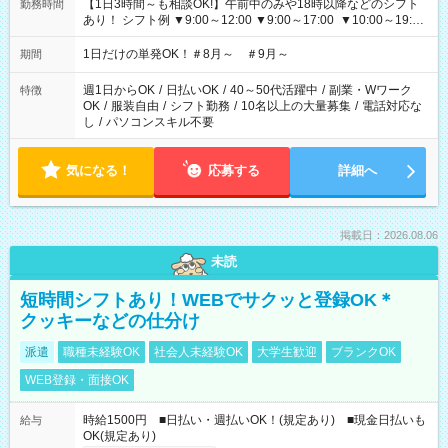
【1日3時間～も相談OK!】午前中のみや18時以降などのシフト
勤務時間
あり！ シフト例 ▼9:00～12:00 ▼9:00～17:00 ▼10:00～19:00
▼18:00～21:00
1日だけの単発OK！＃8月～ ＃9月～
期間
週1日からOK
/
日払いOK
/
40～50代活躍中
/
副業・Wワーク
特徴
OK
/
服装自由
/
シフト勤務
/
10名以上の大量募集
/
電話対応な
し
/
パソコンスキル不要
気になる！
応募する
詳細へ
掲載日：2026.08.06
未読
短時間シフトあり！WEBでサクッと登録OK＊
クッキーなどの仕分け
派遣
職種未経験OK
社会人未経験OK
大学生歓迎
ブランクOK
WEB登録・面接OK
時給1500円 ■日払い・週払いOK！(規定あり) ■現金日払いも
給与
OK(規定あり)