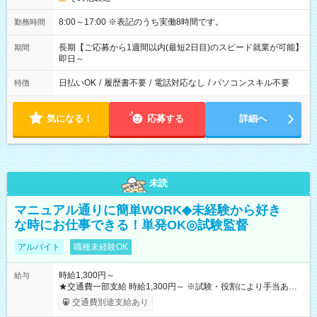
8:00～17:00 ※表記のうち実働8時間です。
勤務時間
長期【ご応募から1週間以内(最短2日目)のスピード就業が可能】
期間
即日～
日払いOK
/
履歴書不要
/
電話対応なし
/
パソコンスキル不要
特徴
気になる！
応募する
詳細へ
未読
マニュアル通りに簡単WORK◆未経験から好き
な時にお仕事できる！単発OK◎試験監督
アルバイト
職種未経験OK
時給1,300円～
給与
★交通費一部支給 時給1,300円～ ※試験・役割により手当あり
※勤務回数により昇給あり 【即給（前払い）オプションあ
交通費別途支給あり
り！】 希望される場合、勤務から1週間ほどで給与の一部を受け