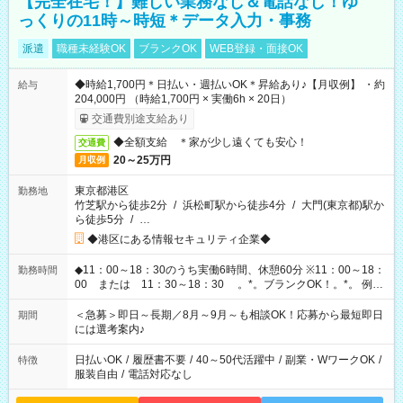
【完全在宅！】難しい業務なし＆電話なし！ゆ
っくりの11時～時短＊データ入力・事務
派遣
職種未経験OK
ブランクOK
WEB登録・面接OK
◆時給1,700円＊日払い・週払いOK＊昇給あり♪【月収例】 ・約
給与
204,000円 （時給1,700円 × 実働6h × 20日）
交通費別途支給あり
◆全額支給 ＊家が少し遠くても安心！
交通費
20～25万円
月収例
東京都港区
勤務地
竹芝駅から徒歩2分
/
浜松町駅から徒歩4分
/
大門(東京都)駅か
ら徒歩5分
/
…
◆港区にある情報セキュリティ企業◆
◆11：00～18：30のうち実働6時間、休憩60分 ※11：00～18：
勤務時間
00 または 11：30～18：30 。*。ブランクOK！。*。 例え
ば前職が、 在宅/財団法人/事務/コールセンター/受付/販売/カフェ
スタッフ スイーツ販売/ホテルフロント/化粧品販売/など 様々な
＜急募＞即日～長期／8月～9月～も相談OK！応募から最短即日
期間
業界から入社して活躍されています♪
には選考案内♪
日払いOK
/
履歴書不要
/
40～50代活躍中
/
副業・WワークOK
/
特徴
服装自由
/
電話対応なし