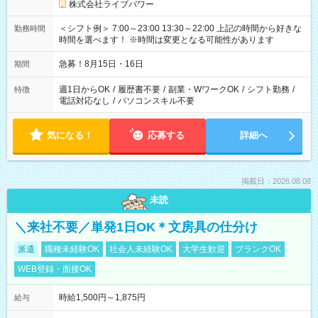
株式会社ライブパワー
＜シフト例＞ 7:00～23:00 13:30～22:00 上記の時間から好きな
勤務時間
時間を選べます！ ※時間は変更となる可能性があります
急募！8月15日・16日
期間
週1日からOK
/
履歴書不要
/
副業・WワークOK
/
シフト勤務
/
特徴
電話対応なし
/
パソコンスキル不要
気になる！
応募する
詳細へ
掲載日：2026.08.08
未読
＼来社不要／単発1日OK＊文房具の仕分け
派遣
職種未経験OK
社会人未経験OK
大学生歓迎
ブランクOK
WEB登録・面接OK
時給1,500円～1,875円
給与