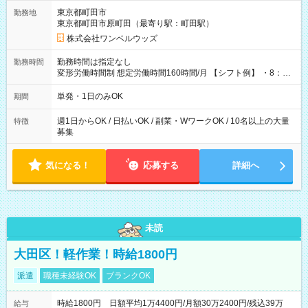
用期間なし
東京都町田市
勤務地
東京都町田市原町田（最寄り駅：町田駅）
株式会社ワンベルウッズ
勤務時間は指定なし
勤務時間
変形労働時間制 想定労働時間160時間/月 【シフト例】 ・8：00
～21：00
単発・1日のみOK
期間
週1日からOK / 日払いOK / 副業・WワークOK / 10名以上の大量
特徴
募集
気になる！
応募する
詳細へ
未読
大田区！軽作業！時給1800円
派遣
職種未経験OK
ブランクOK
時給1800円 日額平均1万4400円/月額30万2400円/残込39万
給与