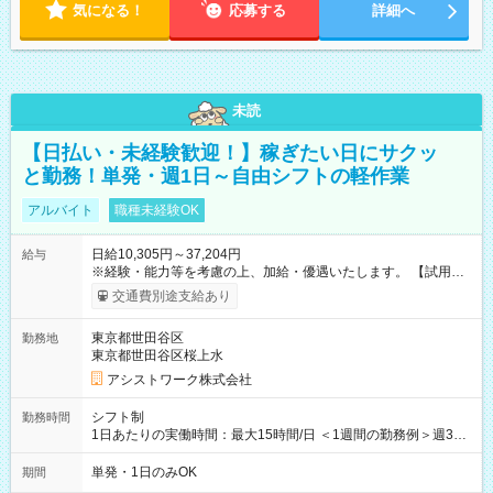
気になる！
応募する
詳細へ
未読
【日払い・未経験歓迎！】稼ぎたい日にサクッ
と勤務！単発・週1日～自由シフトの軽作業
アルバイト
職種未経験OK
日給10,305円～37,204円
給与
※経験・能力等を考慮の上、加給・優遇いたします。 【試用期
間】試用期間なし
交通費別途支給あり
東京都世田谷区
勤務地
東京都世田谷区桜上水
アシストワーク株式会社
シフト制
勤務時間
1日あたりの実働時間：最大15時間/日 ＜1週間の勤務例＞週3回
勤務 勤務：月・水・金 休み：火・木・土・日 好きな時にお仕事
可能です！ ※1日あたりの最大実働時間は日勤、夜勤共に勤務し
単発・1日のみOK
期間
た時間になります。