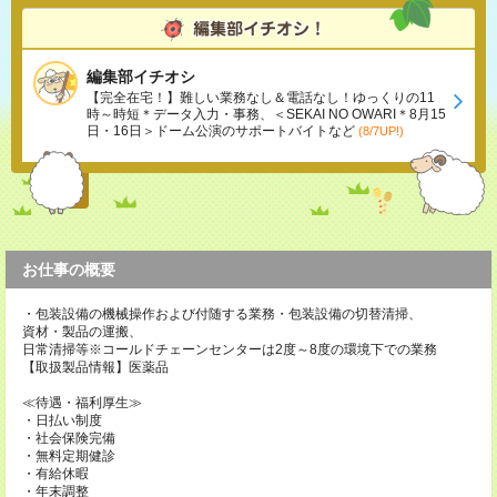
編集部イチオシ
【完全在宅！】難しい業務なし＆電話なし！ゆっくりの11
時～時短＊データ入力・事務、＜SEKAI NO OWARI＊8月15
日・16日＞ドーム公演のサポートバイトなど
(8/7UP!)
お仕事の概要
・包装設備の機械操作および付随する業務・包装設備の切替清掃、
資材・製品の運搬、
日常清掃等※コールドチェーンセンターは2度～8度の環境下での業務
【取扱製品情報】医薬品
≪待遇・福利厚生≫
・日払い制度
・社会保険完備
・無料定期健診
・有給休暇
・年末調整