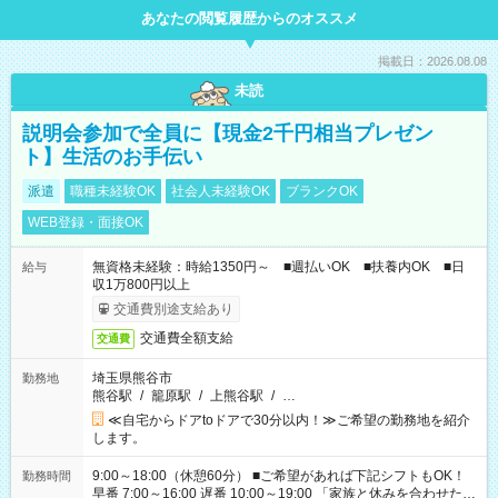
あなたの閲覧履歴からのオススメ
掲載日：2026.08.08
未読
説明会参加で全員に【現金2千円相当プレゼン
ト】生活のお手伝い
派遣
職種未経験OK
社会人未経験OK
ブランクOK
WEB登録・面接OK
無資格未経験：時給1350円～ ■週払いOK ■扶養内OK ■日
給与
収1万800円以上
交通費別途支給あり
交通費全額支給
交通費
埼玉県熊谷市
勤務地
熊谷駅
/
籠原駅
/
上熊谷駅
/
…
≪自宅からドアtoドアで30分以内！≫ご希望の勤務地を紹介
します。
9:00～18:00（休憩60分） ■ご希望があれば下記シフトもOK！
勤務時間
早番 7:00～16:00 遅番 10:00～19:00 「家族と休みを合わせた