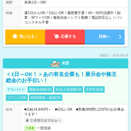
単発1日～OK!
期間
週1日からOK
/
日払いOK
/
履歴書不要
/
40～50代活躍中
/
副
特徴
業・WワークOK
/
服装自由
/
シフト勤務
/
電話対応なし
/
パソ
コンスキル不要
気になる！
応募する
詳細へ
掲載日：2026.08.08
未読
＜1日～OK！＞あの有名企業も！展示会や株主
総会のお手伝い！
アルバイト
職種未経験OK
社会人未経験OK
大学生歓迎
ブランクOK
WEB登録・面接OK
■日給16,840円～ ■日払いOK ■実働3時間5,120円のお仕事あ
給与
ります！
交通費別途支給あり
一部支給
交通費