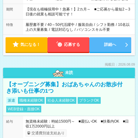
い」 「余裕を持って夕飯の準備がしたい」 「できれば残業はし
たくない」 など、ご希望を教えてくださいね。 ※Wワーク希望
【現在も積極採用中！急募！】2カ月～ ■ご応募から最短2～3
期間
の方へ 今ご覧のお仕事で希望する勤務時間と、もう1つのお仕事
日後の就業も相談可能です！
の勤務時間。 合計で週40時間を超える場合は応募できません。
履歴書不要
/
40～50代活躍中
/
服装自由
/
シフト勤務
/
10名以
特徴
上の大量募集
/
電話対応なし
/
パソコンスキル不要
気になる！
応募する
詳細へ
掲載日：2026.08.09
未読
【オープニング募集】おばあちゃんのお散歩付
き添いも仕事の1つ
派遣
職種未経験OK
社会人未経験OK
ブランクOK
WEB登録・面接OK
無資格未経験：時給1500円～ ■週払いOK ■扶養内OK ■日
給与
収1万2000円以上
交通費別途支給あり