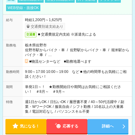
WEB登録・面接OK
時給1,200円～1,625円
給与
交通費別途支給あり
■ 交通費規定内支給 ※派遣先による
交通費
栃木県佐野市
勤務地
佐野市駅からバイク・車
/
佐野駅からバイク・車
/
堀米駅から
バイク・車
/
…
■物流センターなど ■勤務地選べます
9:00～17:00 10:00～19:00 など ■ 他の時間帯もお気軽にご相
勤務時間
談ください！
単発1日～！ ★勤務開始日や期間はお気軽にご相談くださ
期間
い！ ＃8月～ ＃9月～
週1日からOK
/
日払いOK
/
履歴書不要
/
40～50代活躍中
/
副
特徴
業・WワークOK
/
服装自由
/
シフト勤務
/
10名以上の大量募
集
/
電話対応なし
/
パソコンスキル不要
気になる！
応募する
詳細へ