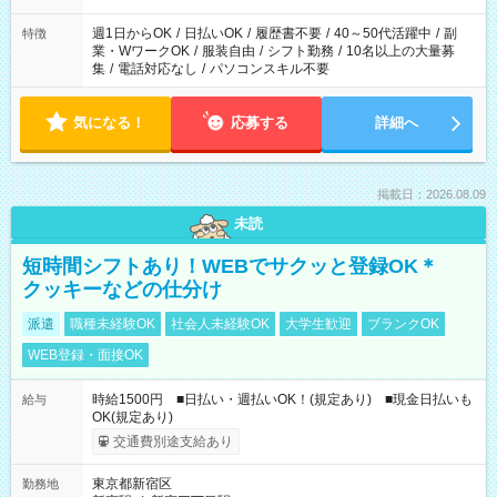
週1日からOK
/
日払いOK
/
履歴書不要
/
40～50代活躍中
/
副
特徴
業・WワークOK
/
服装自由
/
シフト勤務
/
10名以上の大量募
集
/
電話対応なし
/
パソコンスキル不要
気になる！
応募する
詳細へ
掲載日：2026.08.09
未読
短時間シフトあり！WEBでサクッと登録OK＊
クッキーなどの仕分け
派遣
職種未経験OK
社会人未経験OK
大学生歓迎
ブランクOK
WEB登録・面接OK
時給1500円 ■日払い・週払いOK！(規定あり) ■現金日払いも
給与
OK(規定あり)
交通費別途支給あり
東京都新宿区
勤務地