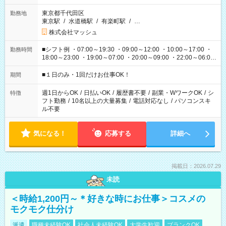
東京都千代田区
勤務地
東京駅
/
水道橋駅
/
有楽町駅
/
…
株式会社マッシュ
■シフト例 ・07:00～19:30 ・09:00～12:00 ・10:00～17:00 ・
勤務時間
18:00～23:00 ・19:00～07:00 ・20:00～09:00 ・22:00～06:00
etc ★最短で3時間で5,120円のお仕事から 15時間で2万円近く稼
げるお仕事も！ ご希望のお時間に合わせてご紹介！ ※シフトは
■１日のみ・1回だけお仕事OK！
期間
現場によって異なります。 ※勿論、休憩時間はあるのでご安心
ください！
週1日からOK
/
日払いOK
/
履歴書不要
/
副業・WワークOK
/
シ
特徴
フト勤務
/
10名以上の大量募集
/
電話対応なし
/
パソコンスキ
ル不要
気になる！
応募する
詳細へ
掲載日：2026.07.29
未読
＜時給1,200円～＊好きな時にお仕事＞コスメの
モクモク仕分け
派遣
職種未経験OK
社会人未経験OK
大学生歓迎
ブランクOK