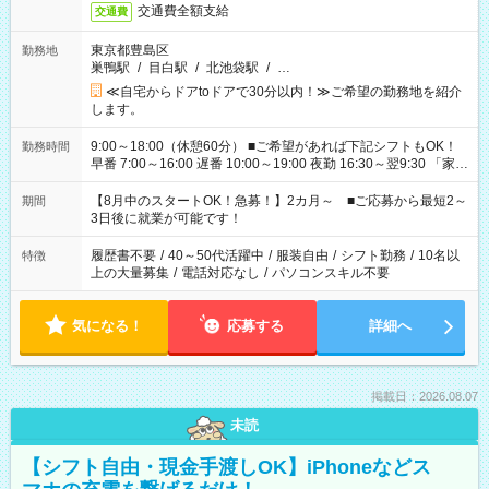
交通費全額支給
交通費
東京都豊島区
勤務地
巣鴨駅
/
目白駅
/
北池袋駅
/
…
≪自宅からドアtoドアで30分以内！≫ご希望の勤務地を紹介
します。
9:00～18:00（休憩60分） ■ご希望があれば下記シフトもOK！
勤務時間
早番 7:00～16:00 遅番 10:00～19:00 夜勤 16:30～翌9:30 「家族
と休みを合わせたい」 「余裕を持って夕飯の準備がしたい」
「できれば残業はしたくない」 など、ご希望を教えてください
【8月中のスタートOK！急募！】2カ月～ ■ご応募から最短2～
期間
ね。 ※Wワーク希望の方へ 今ご覧のお仕事で希望する勤務時間
3日後に就業が可能です！
と、もう1つのお仕事の勤務時間。 合計で週40時間を超える場
合は応募できません。
履歴書不要
/
40～50代活躍中
/
服装自由
/
シフト勤務
/
10名以
特徴
上の大量募集
/
電話対応なし
/
パソコンスキル不要
気になる！
応募する
詳細へ
掲載日：2026.08.07
未読
【シフト自由・現金手渡しOK】iPhoneなどス