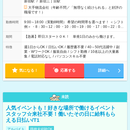
新宿駅
/
新宿三丁目駅
大手物流会社（年齢不問／「無理なく続けられる」と好評の
職場です！）
9:00～18:00（実動8時間） 希望の時間帯を選べます！ ＜シフト
勤務時間
例＞ ・8：30～12：00 ・10：00～19：00 ・17：00～22：00
・13：00～22：00 ・22：00～翌6：00 など
【急募】即日スタートＯＫ！ 単発1日のみから働けます。
期間
週1日からOK
/
日払いOK
/
履歴書不要
/
40～50代活躍中
/
副
特徴
業・WワークOK
/
服装自由
/
シフト勤務
/
10名以上の大量募
集
/
電話対応なし
/
パソコンスキル不要
気になる！
応募する
詳細へ
未読
人気イベントも！好きな場所で働けるイベント
スタッフ☆来社不要！働いたその日に給料もら
える日払い/T1
アルバイト
職種未経験OK