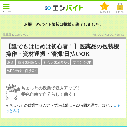
0
メニュー
気になる！
ログイン
お探しのバイト情報は掲載が終了しました。
掲載日 :2026
/
07
/
19
No.SGSIY15207436-T2
【誰でもはじめは初心者！】医薬品の包装機
操作・資材運搬・清掃/日払いOK
派遣
職種未経験OK
社会人未経験OK
ブランクOK
WEB登録・面接OK
ちょっとの残業で収入アップ！
髪色自由で自分らしく働く！
≪ちょっとの残業で収入アップ≫残業は月20時間未満で、ほどよ
...も
っとみる