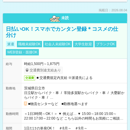
掲載日：2026.08.04
未読
日払いOK！スマホでカンタン登録＊コスメの仕
分け
派遣
職種未経験OK
社会人未経験OK
大学生歓迎
ブランクOK
WEB登録・面接OK
時給1,500円～1,875円
給与
交通費別途支給あり
■ 交通費規定内支給 ※派遣先による
交通費
茨城県日立市
勤務地
日立駅からバイク・車
/
常陸多賀駅からバイク・車
/
大甕駅か
らバイク・車
/
…
■物流センターなど ■勤務地選べます
＜1日3時間～OK！＞ ▼ 例えば… ▼ 15:00～18:00 15:00～
勤務時間
22:00 17:00～22:00 など こちら以外の時間もお気軽にご相談く
ださい！
1日だけの単発OK！ ＃8月～ ＃9月～
期間