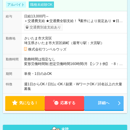
アルバイト
職種未経験OK
日給13,000円～
給与
＋交通費支給 ★交通費全額支給！ ┗案件により規定あり ★日払
いOK！（規定あり） ┗働いたその日に現金GET♪ お仕事後はコ
交通費別途支給あり
ンビニATMから 日払い分を引き落とせます！ 【試用期間】試
用期間なし
さいたま市大宮区
勤務地
埼玉県さいたま市大宮区錦町（最寄り駅：大宮駅）
株式会社ワンベルウッズ
勤務時間は指定なし
勤務時間
変形労働時間制 想定労働時間160時間/月 【シフト例】 ・8：00
～21：00
単発・1日のみOK
期間
週1日からOK / 日払いOK / 副業・WワークOK / 10名以上の大量
特徴
募集
気になる！
応募する
詳細へ
未読