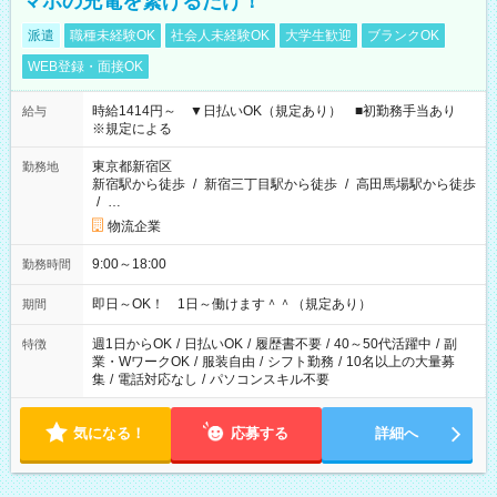
マホの充電を繋げるだけ！
派遣
職種未経験OK
社会人未経験OK
大学生歓迎
ブランクOK
WEB登録・面接OK
時給1414円～ ▼日払いOK（規定あり） ■初勤務手当あり
給与
※規定による
東京都新宿区
勤務地
新宿駅から徒歩
/
新宿三丁目駅から徒歩
/
高田馬場駅から徒歩
/
…
物流企業
9:00～18:00
勤務時間
即日～OK！ 1日～働けます＾＾（規定あり）
期間
週1日からOK
/
日払いOK
/
履歴書不要
/
40～50代活躍中
/
副
特徴
業・WワークOK
/
服装自由
/
シフト勤務
/
10名以上の大量募
集
/
電話対応なし
/
パソコンスキル不要
気になる！
応募する
詳細へ