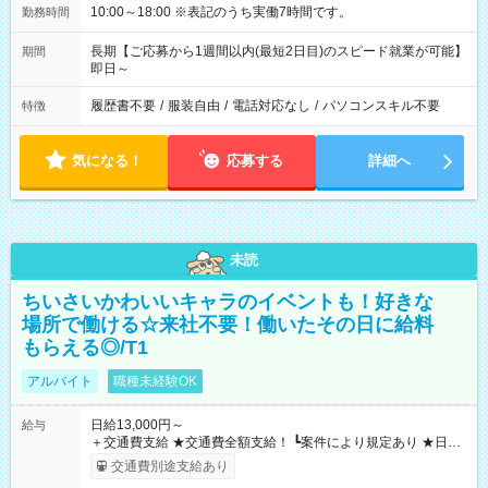
10:00～18:00 ※表記のうち実働7時間です。
勤務時間
長期【ご応募から1週間以内(最短2日目)のスピード就業が可能】
期間
即日～
履歴書不要
/
服装自由
/
電話対応なし
/
パソコンスキル不要
特徴
気になる！
応募する
詳細へ
未読
ちいさいかわいいキャラのイベントも！好きな
場所で働ける☆来社不要！働いたその日に給料
もらえる◎/T1
アルバイト
職種未経験OK
日給13,000円～
給与
＋交通費支給 ★交通費全額支給！ ┗案件により規定あり ★日払
いOK！（規定あり） ┗働いたその日に現金GET♪ お仕事後はコ
交通費別途支給あり
ンビニATMから 日払い分を引き落とせます！ 【試用期間】試