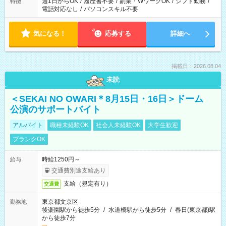
週1日からOK
/
履歴書不要
/
副業・WワークOK
/
シフト勤務
/
特徴
電話対応なし
/
パソコンスキル不要
気になる！
応募する
詳細へ
掲載日：2026.08.04
未読
＜SEKAI NO OWARI＊8月15日・16日＞ドーム
公演のサポートバイト
アルバイト
職種未経験OK
社会人未経験OK
大学生歓迎
ブランクOK
時給1250円～
給与
交通費別途支給あり
支給（規定有り）
交通費
東京都文京区
勤務地
後楽園駅から徒歩5分
/
水道橋駅から徒歩5分
/
春日(東京都)駅
から徒歩7分