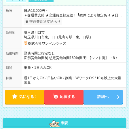
日給13,000円～
給与
＋交通費支給 ★交通費全額支給！ ┗案件により規定あり ★日払
いOK！（規定あり） ┗働いたその日に現金GET♪ お仕事後はコ
交通費別途支給あり
ンビニATMから 日払い分を引き落とせます！ 【試用期間】試
用期間なし
埼玉県川口市
勤務地
埼玉県川口市東川口（最寄り駅：東川口駅）
株式会社ワンベルウッズ
勤務時間は指定なし
勤務時間
変形労働時間制 想定労働時間160時間/月 【シフト例】 ・8：00
～21：00
単発・1日のみOK
期間
週1日からOK / 日払いOK / 副業・WワークOK / 10名以上の大量
特徴
募集
気になる！
応募する
詳細へ
未読