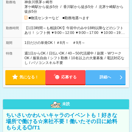
神奈川県茅ヶ崎市
勤務地
茅ケ崎駅から徒歩5分
/
香川駅から徒歩5分
/
北茅ケ崎駅から
徒歩5分
■物流センターなど ■勤務地選べます
【1日3時間～も相談OK!】午前中のみや18時以降などのシフト
勤務時間
あり！ シフト例 ▼9:00～12:00 ▼9:00～17:00 ▼10:00～19:00
▼18:00～21:00
1日だけの単発OK！＃8月～ ＃9月～
期間
週1日からOK
/
日払いOK
/
40～50代活躍中
/
副業・Wワーク
特徴
OK
/
服装自由
/
シフト勤務
/
10名以上の大量募集
/
電話対応な
し
/
パソコンスキル不要
気になる！
応募する
詳細へ
未読
ちいさいかわいいキャラのイベントも！好きな
場所で働ける☆来社不要！働いたその日に給料
もらえる◎/T1