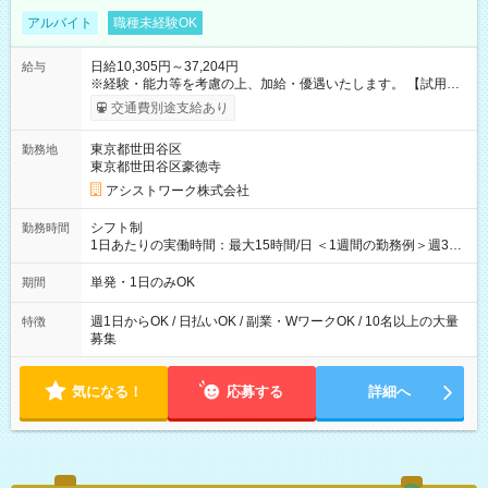
アルバイト
職種未経験OK
日給10,305円～37,204円
給与
※経験・能力等を考慮の上、加給・優遇いたします。 【試用期
間】試用期間なし
交通費別途支給あり
東京都世田谷区
勤務地
東京都世田谷区豪徳寺
アシストワーク株式会社
シフト制
勤務時間
1日あたりの実働時間：最大15時間/日 ＜1週間の勤務例＞週3回
勤務 勤務：月・水・金 休み：火・木・土・日 好きな時にお仕事
可能です！ ※1日あたりの最大実働時間は日勤、夜勤共に勤務し
単発・1日のみOK
期間
た時間になります。
週1日からOK / 日払いOK / 副業・WワークOK / 10名以上の大量
特徴
募集
気になる！
応募する
詳細へ