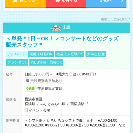
気になる！
応募する
詳細へ
掲載日：2026.08.07
未読
＜単発＊1日～OK！＞コンサートなどのグッズ
販売スタッフ＊
アルバイト
職種未経験OK
社会人未経験OK
大学生歓迎
ブランクOK
WEB登録・面接OK
日給1万5000円～ ■最大で日給2万8500円！
給与
交通費別途支給あり
交通費規定支給
交通費
横浜市西区
勤務地
横浜駅
/
みなとみらい駅
/
西横浜駅
/
…
イベント会場
＜シフト例＞ いろいろなシフトで働けます！ ■7:00-24:00
勤務時間
■8:00-21:00 ■9:00-21:00 ■18:00-翌7:00 ■20:30-翌11:00 など