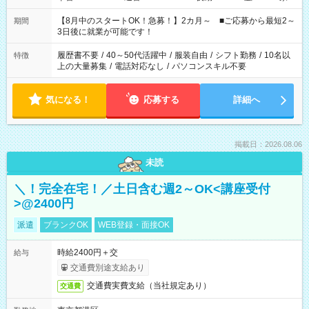
と休みを合わせたい」 「余裕を持って夕飯の準備がしたい」
「できれば残業はしたくない」 など、ご希望を教えてください
【8月中のスタートOK！急募！】2カ月～ ■ご応募から最短2～
期間
ね。 ※Wワーク希望の方へ 今ご覧のお仕事で希望する勤務時間
3日後に就業が可能です！
と、もう1つのお仕事の勤務時間。 合計で週40時間を超える場
合は応募できません。
履歴書不要
/
40～50代活躍中
/
服装自由
/
シフト勤務
/
10名以
特徴
上の大量募集
/
電話対応なし
/
パソコンスキル不要
気になる！
応募する
詳細へ
掲載日：2026.08.06
未読
＼！完全在宅！／土日含む週2～OK<講座受付
>@2400円
派遣
ブランクOK
WEB登録・面接OK
時給2400円＋交
給与
交通費別途支給あり
交通費実費支給（当社規定あり）
交通費