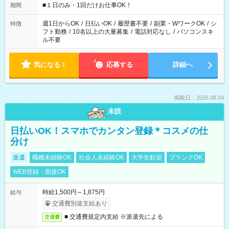
げるお仕事も！ ご希望のお時間に合わせてご紹介！ ※シフトは
■１日のみ・1回だけお仕事OK！
期間
現場によって異なります。 ※勿論、休憩時間はあるのでご安心
ください！
週1日からOK
/
日払いOK
/
履歴書不要
/
副業・WワークOK
/
シ
特徴
フト勤務
/
10名以上の大量募集
/
電話対応なし
/
パソコンスキ
ル不要
気になる！
応募する
詳細へ
掲載日：2026.08.04
未読
日払いOK！スマホでカンタン登録＊コスメの仕
分け
派遣
職種未経験OK
社会人未経験OK
大学生歓迎
ブランクOK
WEB登録・面接OK
時給1,500円～1,875円
給与
交通費別途支給あり
■ 交通費規定内支給 ※派遣先による
交通費