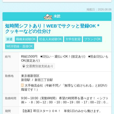
掲載日：2026.08.06
未読
短時間シフトあり！WEBでサクッと登録OK＊
クッキーなどの仕分け
派遣
職種未経験OK
社会人未経験OK
大学生歓迎
ブランクOK
WEB登録・面接OK
時給1500円 ■日払い・週払いOK！(規定あり) ■現金日払いも
給与
OK(規定あり)
交通費別途支給あり
東京都新宿区
勤務地
新宿駅
/
新宿三丁目駅
大手物流会社（年齢不問／「無理なく続けられる」と好評の
職場です！）
9:00～18:00（実動8時間） 希望の時間帯を選べます！ ＜シフト
勤務時間
例＞ ・8：30～12：00 ・10：00～19：00 ・17：00～22：00
・13：00～22：00 ・22：00～翌6：00 など
【急募】即日スタートＯＫ！ 単発1日のみから働けます。
期間