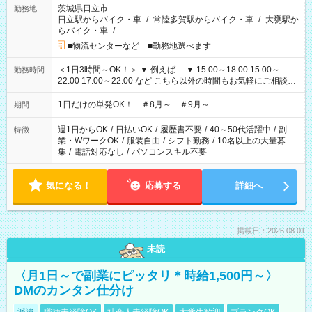
茨城県日立市
勤務地
日立駅からバイク・車
/
常陸多賀駅からバイク・車
/
大甕駅か
らバイク・車
/
…
■物流センターなど ■勤務地選べます
＜1日3時間～OK！＞ ▼ 例えば… ▼ 15:00～18:00 15:00～
勤務時間
22:00 17:00～22:00 など こちら以外の時間もお気軽にご相談く
ださい！
1日だけの単発OK！ ＃8月～ ＃9月～
期間
週1日からOK
/
日払いOK
/
履歴書不要
/
40～50代活躍中
/
副
特徴
業・WワークOK
/
服装自由
/
シフト勤務
/
10名以上の大量募
集
/
電話対応なし
/
パソコンスキル不要
気になる！
応募する
詳細へ
掲載日：2026.08.01
未読
〈月1日～で副業にピッタリ＊時給1,500円～〉
DMのカンタン仕分け