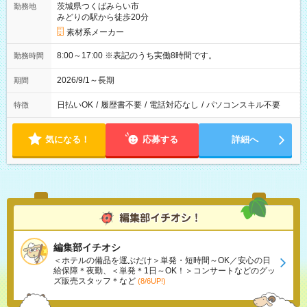
茨城県つくばみらい市
勤務地
みどりの駅から徒歩20分
素材系メーカー
8:00～17:00 ※表記のうち実働8時間です。
勤務時間
2026/9/1～長期
期間
日払いOK
/
履歴書不要
/
電話対応なし
/
パソコンスキル不要
特徴
気になる！
応募する
詳細へ
編集部イチオシ
＜ホテルの備品を運ぶだけ＞単発・短時間～OK／安心の日
給保障＊夜勤、＜単発＊1日～OK！＞コンサートなどのグッ
ズ販売スタッフ＊など
(8/6UP!)