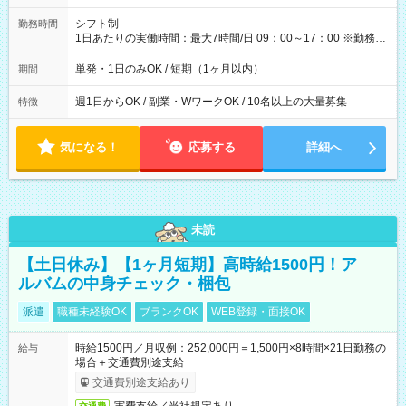
円（役割手当＋100円）×6時間＝日収8,400円＋交通費 【試用期
間】試用期間なし
シフト制
勤務時間
1日あたりの実働時間：最大7時間/日 09：00～17：00 ※勤務時
間は 試験により異なります。
単発・1日のみOK / 短期（1ヶ月以内）
期間
週1日からOK / 副業・WワークOK / 10名以上の大量募集
特徴
気になる！
応募する
詳細へ
未読
【土日休み】【1ヶ月短期】高時給1500円！ア
ルバムの中身チェック・梱包
派遣
職種未経験OK
ブランクOK
WEB登録・面接OK
時給1500円／月収例：252,000円＝1,500円×8時間×21日勤務の
給与
場合＋交通費別途支給
交通費別途支給あり