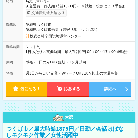
時給1,300円～
給与
★交通費一部支給 時給1,300円～ ※試験・役割により手当あり
※勤務回数により昇給あり 【即給（前払い）オプションあ
交通費別途支給あり
り！】 希望される場合、勤務から1週間ほどで給与の一部を受け
取れます。 ※手数料418円がかかります。 【過去試験日の収入
茨城県つくば市
勤務地
例】 ・河合塾模擬試験 8:30～17:30（休憩1時間） 時給1,300円
茨城県つくば市吾妻（最寄り駅：つくば駅）
×8時間＝日収10,400円＋交通費 ※当日の役割により時給＋100
円の場合あり ・国家試験 7:00～13:30（休憩なし） 時給1,300
株式会社全国試験運営センター
円（役割手当＋100円）×6時間＝日収8,400円＋交通費 【試用期
間】試用期間なし
シフト制
勤務時間
1日あたりの実働時間：最大7時間/日 09：00～17：00 ※勤務時
間は 試験により異なります。
単発・1日のみOK / 短期（1ヶ月以内）
期間
週1日からOK / 副業・WワークOK / 10名以上の大量募集
特徴
気になる！
応募する
詳細へ
未読
つくば市／最大時給1875円／日勤／会話ほぼな
しモクモク作業／女性活躍中