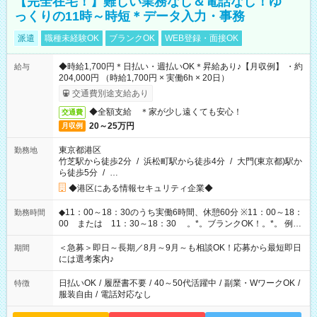
【完全在宅！】難しい業務なし＆電話なし！ゆ
っくりの11時～時短＊データ入力・事務
派遣
職種未経験OK
ブランクOK
WEB登録・面接OK
◆時給1,700円＊日払い・週払いOK＊昇給あり♪【月収例】 ・約
給与
204,000円 （時給1,700円 × 実働6h × 20日）
交通費別途支給あり
◆全額支給 ＊家が少し遠くても安心！
交通費
20～25万円
月収例
東京都港区
勤務地
竹芝駅から徒歩2分
/
浜松町駅から徒歩4分
/
大門(東京都)駅か
ら徒歩5分
/
…
◆港区にある情報セキュリティ企業◆
◆11：00～18：30のうち実働6時間、休憩60分 ※11：00～18：
勤務時間
00 または 11：30～18：30 。*。ブランクOK！。*。 例え
ば前職が、 在宅/財団法人/事務/コールセンター/受付/販売/カフェ
スタッフ スイーツ販売/ホテルフロント/化粧品販売/など 様々な
＜急募＞即日～長期／8月～9月～も相談OK！応募から最短即日
期間
業界から入社して活躍されています♪
には選考案内♪
日払いOK
/
履歴書不要
/
40～50代活躍中
/
副業・WワークOK
/
特徴
服装自由
/
電話対応なし