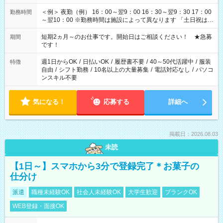
＜例＞ 夜勤（例） 16：00～翌9：00 16：30～翌9：30 17：00
勤務時間
～翌10：00 ※勤務時間は施設によって異なります 「土日祝は休
みたい」 「しっかり稼ぎたい」 「もう少し遅い時間から始めた
い」など ご希望にあったお仕事をご案内いたします。 ※未経験
短期2ヵ月～のお仕事です。開始日はご相談ください！ ★急募
期間
の方の場合は1～2ヶ月間は日中での仕事を経験いただき、 お
です！
仕事に慣れてからの夜勤になります。 ★家庭の都合でお休みが
必要な場合も遠慮なくご相談ください。
週1日からOK
/
日払いOK
/
履歴書不要
/
40～50代活躍中
/
服装
特徴
自由
/
シフト勤務
/
10名以上の大量募集
/
電話対応なし
/
パソコ
ンスキル不要
気になる！
応募する
詳細へ
掲載日：2026.08.03
未読
【1日～】スマホから3分で登録完了＊お菓子の
仕分け
派遣
職種未経験OK
社会人未経験OK
大学生歓迎
ブランクOK
WEB登録・面接OK