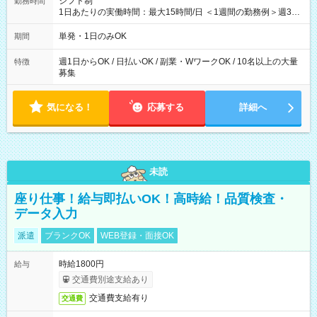
シフト制
勤務時間
1日あたりの実働時間：最大15時間/日 ＜1週間の勤務例＞週3回
勤務 勤務：月・水・金 休み：火・木・土・日 好きな時にお仕事
可能です！ ※1日あたりの最大実働時間は日勤、夜勤共に勤務し
単発・1日のみOK
期間
た時間になります。
週1日からOK / 日払いOK / 副業・WワークOK / 10名以上の大量
特徴
募集
気になる！
応募する
詳細へ
未読
座り仕事！給与即払いOK！高時給！品質検査・
データ入力
派遣
ブランクOK
WEB登録・面接OK
時給1800円
給与
交通費別途支給あり
交通費支給有り
交通費