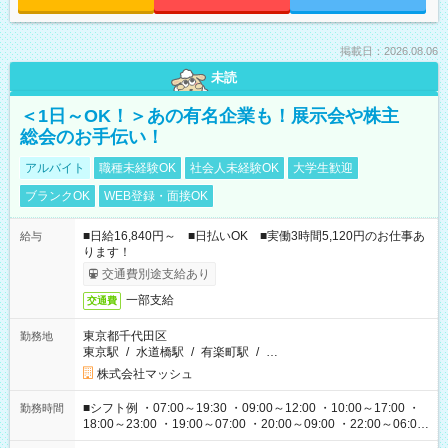
掲載日：2026.08.06
未読
＜1日～OK！＞あの有名企業も！展示会や株主
総会のお手伝い！
アルバイト
職種未経験OK
社会人未経験OK
大学生歓迎
ブランクOK
WEB登録・面接OK
■日給16,840円～ ■日払いOK ■実働3時間5,120円のお仕事あ
給与
ります！
交通費別途支給あり
一部支給
交通費
東京都千代田区
勤務地
東京駅
/
水道橋駅
/
有楽町駅
/
…
株式会社マッシュ
■シフト例 ・07:00～19:30 ・09:00～12:00 ・10:00～17:00 ・
勤務時間
18:00～23:00 ・19:00～07:00 ・20:00～09:00 ・22:00～06:00
etc ★最短で3時間で5,120円のお仕事から 15時間で2万円近く稼