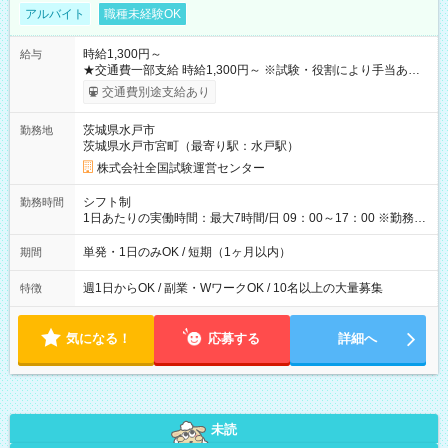
アルバイト
職種未経験OK
時給1,300円～
給与
★交通費一部支給 時給1,300円～ ※試験・役割により手当あり
※勤務回数により昇給あり 【即給（前払い）オプションあ
交通費別途支給あり
り！】 希望される場合、勤務から1週間ほどで給与の一部を受け
取れます。 ※手数料418円がかかります。 【過去試験日の収入
茨城県水戸市
勤務地
例】 ・河合塾模擬試験 8:30～17:30（休憩1時間） 時給1,300円
茨城県水戸市宮町（最寄り駅：水戸駅）
×8時間＝日収10,400円＋交通費 ※当日の役割により時給＋100
円の場合あり ・国家試験 7:00～13:30（休憩なし） 時給1,300
株式会社全国試験運営センター
円（役割手当＋100円）×6時間＝日収8,400円＋交通費 【試用期
間】試用期間なし
シフト制
勤務時間
1日あたりの実働時間：最大7時間/日 09：00～17：00 ※勤務時
間は 試験により異なります。
単発・1日のみOK / 短期（1ヶ月以内）
期間
週1日からOK / 副業・WワークOK / 10名以上の大量募集
特徴
気になる！
応募する
詳細へ
未読