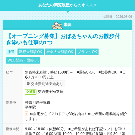
あなたの閲覧履歴からのオススメ
掲載日：2026.08.06
未読
【オープニング募集】おばあちゃんのお散歩付
き添いも仕事の1つ
派遣
職種未経験OK
社会人未経験OK
ブランクOK
WEB登録・面接OK
無資格未経験：時給1500円～ ■週払いOK ■扶養内OK ■日
給与
収1万2000円以上
交通費別途支給あり
交通費全額支給
交通費
神奈川県平塚市
勤務地
平塚駅
≪自宅からドアtoドアで30分以内！≫ご希望の勤務地を紹介
します。
9:00～18:00（休憩60分） ■ご希望があれば下記シフトもOK！
勤務時間
早番 7:00～16:00 遅番 10:00～19:00 夜勤 16:30～翌9:30 「家族