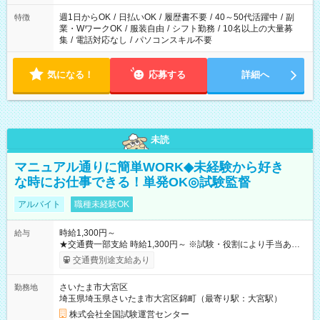
週1日からOK
/
日払いOK
/
履歴書不要
/
40～50代活躍中
/
副
特徴
業・WワークOK
/
服装自由
/
シフト勤務
/
10名以上の大量募
集
/
電話対応なし
/
パソコンスキル不要
気になる！
応募する
詳細へ
未読
マニュアル通りに簡単WORK◆未経験から好き
な時にお仕事できる！単発OK◎試験監督
アルバイト
職種未経験OK
時給1,300円～
給与
★交通費一部支給 時給1,300円～ ※試験・役割により手当あり
※勤務回数により昇給あり 【即給（前払い）オプションあ
交通費別途支給あり
り！】 希望される場合、勤務から1週間ほどで給与の一部を受け
取れます。 ※手数料418円がかかります。 【過去試験日の収入
さいたま市大宮区
勤務地
例】 ・河合塾模擬試験 8:30～17:30（休憩1時間） 時給1,300円
埼玉県埼玉県さいたま市大宮区錦町（最寄り駅：大宮駅）
×8時間＝日収10,400円＋交通費 ※当日の役割により時給＋100
円の場合あり ・国家試験 7:00～13:30（休憩なし） 時給1,300
株式会社全国試験運営センター