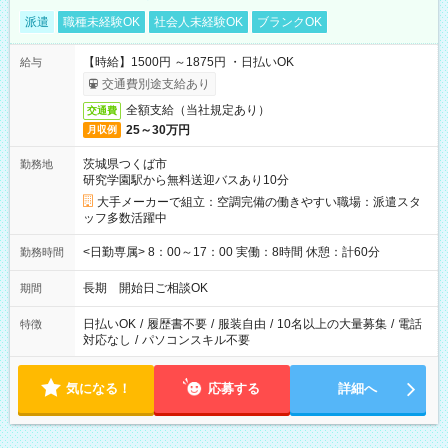
派遣
職種未経験OK
社会人未経験OK
ブランクOK
【時給】1500円 ～1875円 ・日払いOK
給与
交通費別途支給あり
全額支給（当社規定あり）
交通費
25～30万円
月収例
茨城県つくば市
勤務地
研究学園駅から無料送迎バスあり10分
大手メーカーで組立：空調完備の働きやすい職場：派遣スタ
ッフ多数活躍中
<日勤専属> 8：00～17：00 実働：8時間 休憩：計60分
勤務時間
長期 開始日ご相談OK
期間
日払いOK
/
履歴書不要
/
服装自由
/
10名以上の大量募集
/
電話
特徴
対応なし
/
パソコンスキル不要
気になる！
応募する
詳細へ