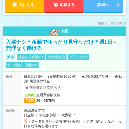
気になる！
応募する
詳細へ
掲載日：2026.08.04
未読
入浴ナシ＊夜勤でゆったり見守りだけ＊週1日～
無理なく働ける
派遣
社会人未経験OK
大学生歓迎
ブランクOK
WEB登録・面接OK
日収2.9万円～（日勤時給1650円） ■月収例23.7万円～（夜勤
給与
月8回勤務の場合）
交通費別途支給あり
交通費全額支給
交通費
20～25万円
月収例
茨城県日立市
勤務地
日立駅
/
常陸多賀駅
/
大甕駅
/
…
＜選べる勤務地＞介護施設や病院 ※ご自宅の近くなど、お
好きな場所を選べます！