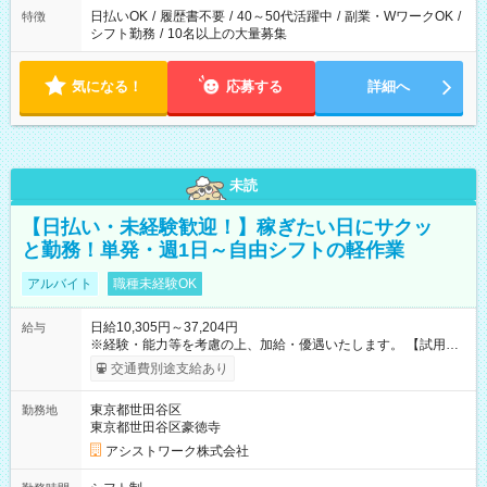
日払いOK
/
履歴書不要
/
40～50代活躍中
/
副業・WワークOK
/
特徴
シフト勤務
/
10名以上の大量募集
気になる！
応募する
詳細へ
未読
【日払い・未経験歓迎！】稼ぎたい日にサクッ
と勤務！単発・週1日～自由シフトの軽作業
アルバイト
職種未経験OK
日給10,305円～37,204円
給与
※経験・能力等を考慮の上、加給・優遇いたします。 【試用期
間】試用期間なし
交通費別途支給あり
東京都世田谷区
勤務地
東京都世田谷区豪徳寺
アシストワーク株式会社