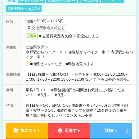
派遣
職種未経験OK
社会人未経験OK
大学生歓迎
ブランクOK
WEB登録・面接OK
時給1,500円～1,875円
給与
交通費別途支給あり
■ 交通費規定内支給 ※派遣先による
交通費
茨城県水戸市
勤務地
水戸駅からバイク・車
/
赤塚駅からバイク・車
/
内原駅からバ
イク・車
/
…
■物流センターなど ■勤務地選べます
【1日3時間～も相談OK!】 ＜シフト例＞ 9:00～12:00 12:00～
勤務時間
17:00 17:00～22:00 18:00～21:00 など こちら以外の時間帯も
お気軽にご相談ください！
単発1日～！ ★勤務開始日や期間はお気軽にご相談くださ
期間
い！ ＃8月～ ＃9月～
週1日からOK
/
日払いOK
/
履歴書不要
/
40～50代活躍中
/
副
特徴
業・WワークOK
/
服装自由
/
シフト勤務
/
10名以上の大量募
集
/
電話対応なし
/
パソコンスキル不要
気になる！
応募する
詳細へ