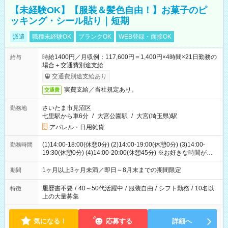
【未経験OK】【服装＆髪色自由！】お菓子のピ
ッキング・シール貼り｜短期
派遣
職種未経験OK
ブランクOK
WEB登録・面接OK
時給1400円／月収例：117,600円＝1,400円×4時間×21日勤務の
給与
場合＋交通費別途支給
交通費別途支給あり
実費支給／当社規定あり。
交通費
さいたま市見沼区
勤務地
七里駅から車6分
/
大宮公園駅
/
大宮(埼玉県)駅
アパレル・日用雑貨
(1)14:00-18:00(休憩0分) (2)14:00-19:00(休憩0分) (3)14:00-
勤務時間
19:30(休憩0分) (4)14:00-20:00(休憩45分) ※お好きな時間が選べ
ます
1ヶ月以上3ヶ月未満／即日～8月末までの期間限定
期間
履歴書不要
/
40～50代活躍中
/
服装自由
/
シフト勤務
/
10名以
特徴
上の大量募集
気になる！
応募する
詳細へ