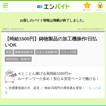
0
メニュー
気になる！
ログイン
お探しのバイト情報は掲載が終了しました。
掲載日 :2026
/
07
/
26
No.SGSIY23193965-T2
【時給1500円】鋳物製品の加工機操作/日払
いOK
派遣
職種未経験OK
社会人未経験OK
ブランクOK
WEB登録・面接OK
≪とことん稼げる高時給1500円≫
ルーチンワーク多め！安心＆安定ペースで働ける！
＼ 待遇重視派の方、必見 ／ 時給1500円の厚待遇を実現！
...もっとみ
る