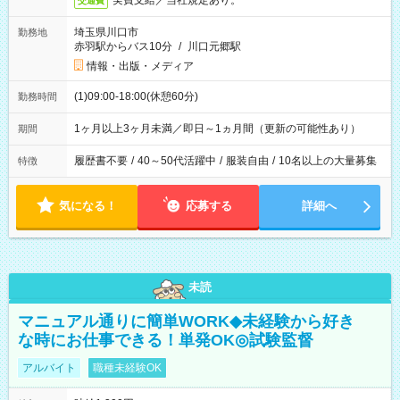
実費支給／当社規定あり。
交通費
埼玉県川口市
勤務地
赤羽駅からバス10分
/
川口元郷駅
情報・出版・メディア
(1)09:00-18:00(休憩60分)
勤務時間
1ヶ月以上3ヶ月未満／即日～1ヵ月間（更新の可能性あり）
期間
履歴書不要
/
40～50代活躍中
/
服装自由
/
10名以上の大量募集
特徴
気になる！
応募する
詳細へ
未読
マニュアル通りに簡単WORK◆未経験から好き
な時にお仕事できる！単発OK◎試験監督
アルバイト
職種未経験OK