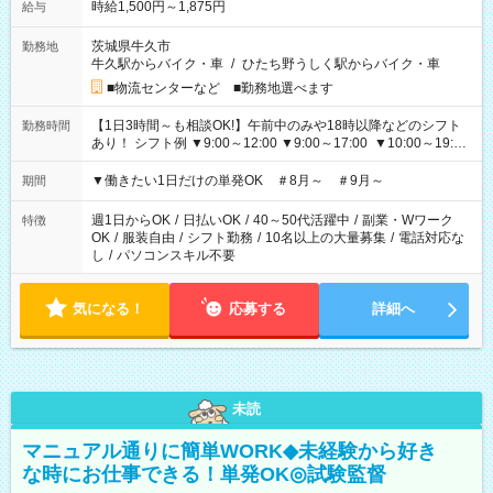
時給1,500円～1,875円
給与
茨城県牛久市
勤務地
牛久駅からバイク・車
/
ひたち野うしく駅からバイク・車
■物流センターなど ■勤務地選べます
【1日3時間～も相談OK!】午前中のみや18時以降などのシフト
勤務時間
あり！ シフト例 ▼9:00～12:00 ▼9:00～17:00 ▼10:00～19:00
▼18:00～21:00
▼働きたい1日だけの単発OK ＃8月～ ＃9月～
期間
週1日からOK
/
日払いOK
/
40～50代活躍中
/
副業・Wワーク
特徴
OK
/
服装自由
/
シフト勤務
/
10名以上の大量募集
/
電話対応な
し
/
パソコンスキル不要
気になる！
応募する
詳細へ
未読
マニュアル通りに簡単WORK◆未経験から好き
な時にお仕事できる！単発OK◎試験監督