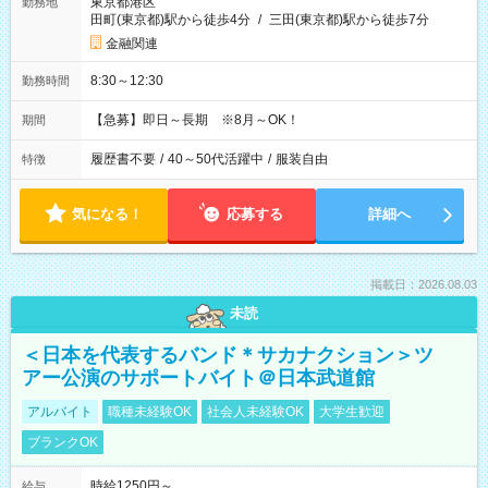
東京都港区
勤務地
田町(東京都)駅から徒歩4分
/
三田(東京都)駅から徒歩7分
金融関連
8:30～12:30
勤務時間
【急募】即日～長期 ※8月～OK！
期間
履歴書不要
/
40～50代活躍中
/
服装自由
特徴
気になる！
応募する
詳細へ
掲載日：2026.08.03
未読
＜日本を代表するバンド＊サカナクション＞ツ
アー公演のサポートバイト＠日本武道館
アルバイト
職種未経験OK
社会人未経験OK
大学生歓迎
ブランクOK
時給1250円～
給与