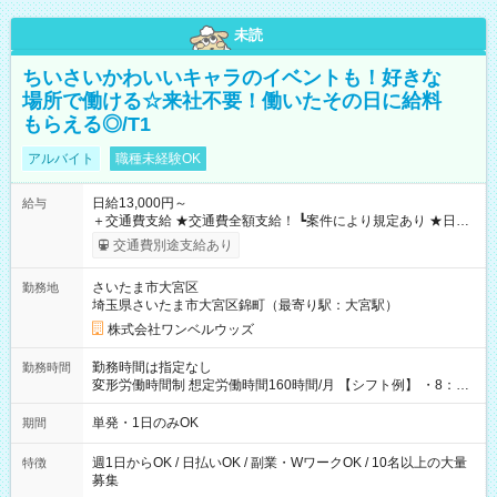
未読
ちいさいかわいいキャラのイベントも！好きな
場所で働ける☆来社不要！働いたその日に給料
もらえる◎/T1
アルバイト
職種未経験OK
日給13,000円～
給与
＋交通費支給 ★交通費全額支給！ ┗案件により規定あり ★日払
いOK！（規定あり） ┗働いたその日に現金GET♪ お仕事後はコ
交通費別途支給あり
ンビニATMから 日払い分を引き落とせます！ 【試用期間】試
用期間なし
さいたま市大宮区
勤務地
埼玉県さいたま市大宮区錦町（最寄り駅：大宮駅）
株式会社ワンベルウッズ
勤務時間は指定なし
勤務時間
変形労働時間制 想定労働時間160時間/月 【シフト例】 ・8：00
～21：00
単発・1日のみOK
期間
週1日からOK / 日払いOK / 副業・WワークOK / 10名以上の大量
特徴
募集