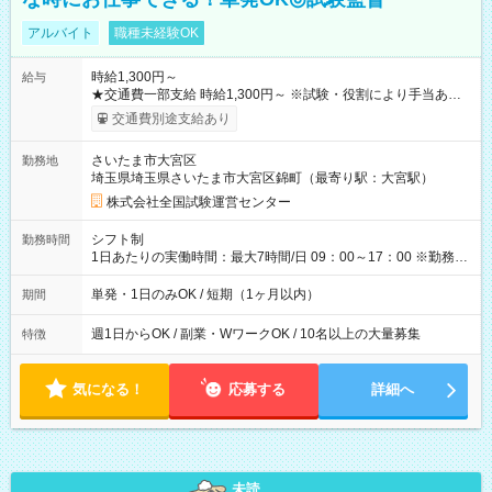
アルバイト
職種未経験OK
時給1,300円～
給与
★交通費一部支給 時給1,300円～ ※試験・役割により手当あり
※勤務回数により昇給あり 【即給（前払い）オプションあ
交通費別途支給あり
り！】 希望される場合、勤務から1週間ほどで給与の一部を受け
取れます。 ※手数料418円がかかります。 【過去試験日の収入
さいたま市大宮区
勤務地
例】 ・河合塾模擬試験 8:30～17:30（休憩1時間） 時給1,300円
埼玉県埼玉県さいたま市大宮区錦町（最寄り駅：大宮駅）
×8時間＝日収10,400円＋交通費 ※当日の役割により時給＋100
円の場合あり ・国家試験 7:00～13:30（休憩なし） 時給1,300
株式会社全国試験運営センター
円（役割手当＋100円）×6時間＝日収8,400円＋交通費 【試用期
間】試用期間なし
シフト制
勤務時間
1日あたりの実働時間：最大7時間/日 09：00～17：00 ※勤務時
間は 試験により異なります。
単発・1日のみOK / 短期（1ヶ月以内）
期間
週1日からOK / 副業・WワークOK / 10名以上の大量募集
特徴
気になる！
応募する
詳細へ
未読