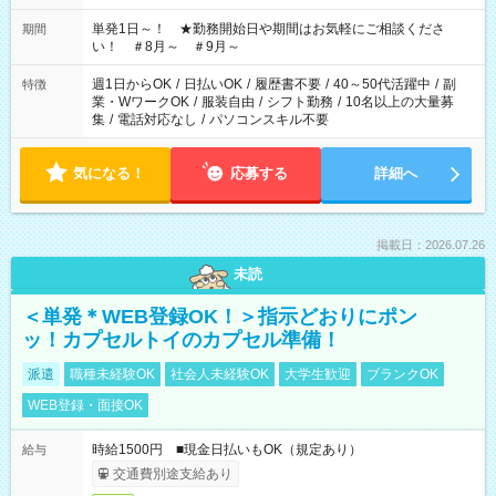
単発1日～！ ★勤務開始日や期間はお気軽にご相談くださ
期間
い！ ＃8月～ ＃9月～
週1日からOK
/
日払いOK
/
履歴書不要
/
40～50代活躍中
/
副
特徴
業・WワークOK
/
服装自由
/
シフト勤務
/
10名以上の大量募
集
/
電話対応なし
/
パソコンスキル不要
気になる！
応募する
詳細へ
掲載日：2026.07.26
未読
＜単発＊WEB登録OK！＞指示どおりにポン
ッ！カプセルトイのカプセル準備！
派遣
職種未経験OK
社会人未経験OK
大学生歓迎
ブランクOK
WEB登録・面接OK
時給1500円 ■現金日払いもOK（規定あり）
給与
交通費別途支給あり