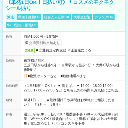
《単発1日OK！日払い可》＊コスメのモクモク
シール貼り
派遣
職種未経験OK
社会人未経験OK
大学生歓迎
ブランクOK
WEB登録・面接OK
時給1,500円～1,875円
給与
交通費別途支給あり
■ 交通費規定内支給 ※派遣先による
交通費
東京都品川区
勤務地
五反田駅から徒歩5分
/
目黒駅から徒歩5分
/
大井町駅から徒
歩5分
/
…
■物流センターなど ■勤務地選べます
＜1日3時間～OK！＞ ▼ 例えば… ▼ 15:00～18:00 15:00～
勤務時間
22:00 17:00～22:00 など こちら以外の時間もお気軽にご相談く
ださい！
単発1日～！ ★勤務開始日や期間はお気軽にご相談くださ
期間
い！ ＃8月～ ＃9月～
週1日からOK
/
日払いOK
/
履歴書不要
/
40～50代活躍中
/
副
特徴
業・WワークOK
/
服装自由
/
シフト勤務
/
10名以上の大量募
集
/
電話対応なし
/
パソコンスキル不要