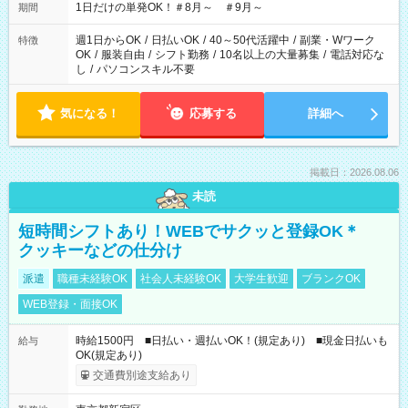
1日だけの単発OK！＃8月～ ＃9月～
期間
週1日からOK
/
日払いOK
/
40～50代活躍中
/
副業・Wワーク
特徴
OK
/
服装自由
/
シフト勤務
/
10名以上の大量募集
/
電話対応な
し
/
パソコンスキル不要
気になる！
応募する
詳細へ
掲載日：2026.08.06
未読
短時間シフトあり！WEBでサクッと登録OK＊
クッキーなどの仕分け
派遣
職種未経験OK
社会人未経験OK
大学生歓迎
ブランクOK
WEB登録・面接OK
時給1500円 ■日払い・週払いOK！(規定あり) ■現金日払いも
給与
OK(規定あり)
交通費別途支給あり