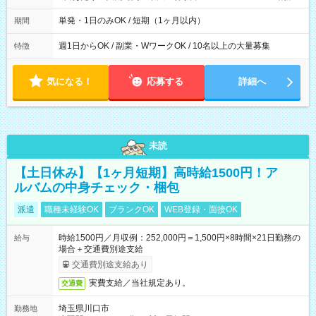
間は 試験により異なります。
単発・1日のみOK / 短期（1ヶ月以内）
期間
週1日からOK / 副業・WワークOK / 10名以上の大量募集
特徴
気になる！
応募する
詳細へ
未読
【土日休み】【1ヶ月短期】高時給1500円！ア
ルバムの中身チェック・梱包
派遣
職種未経験OK
ブランクOK
WEB登録・面接OK
時給1500円／月収例：252,000円＝1,500円×8時間×21日勤務の
給与
場合＋交通費別途支給
交通費別途支給あり
実費支給／当社規定あり。
交通費
埼玉県川口市
勤務地