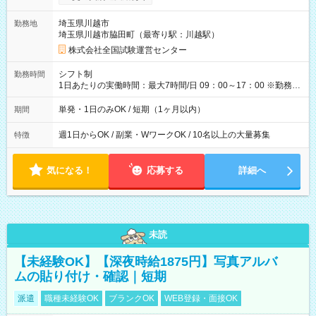
り！】 希望される場合、勤務から1週間ほどで給与の一部を受け
取れます。 ※手数料418円がかかります。 【過去試験日の収入
埼玉県川越市
勤務地
例】 ・河合塾模擬試験 8:30～17:30（休憩1時間） 時給1,300円
埼玉県川越市脇田町（最寄り駅：川越駅）
×8時間＝日収10,400円＋交通費 ※当日の役割により時給＋100
円の場合あり ・国家試験 7:00～13:30（休憩なし） 時給1,300
株式会社全国試験運営センター
円（役割手当＋100円）×6時間＝日収8,400円＋交通費 【試用期
間】試用期間なし
シフト制
勤務時間
1日あたりの実働時間：最大7時間/日 09：00～17：00 ※勤務時
間は 試験により異なります。
単発・1日のみOK / 短期（1ヶ月以内）
期間
週1日からOK / 副業・WワークOK / 10名以上の大量募集
特徴
気になる！
応募する
詳細へ
未読
【未経験OK】【深夜時給1875円】写真アルバ
ムの貼り付け・確認｜短期
派遣
職種未経験OK
ブランクOK
WEB登録・面接OK