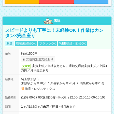
未読
スピードよりも丁寧に！未経験OK！作業はカン
タン×完全座り
派遣
職種未経験OK
ブランクOK
WEB登録・面接OK
時給1500円
給与
交通費別途支給あり
実費支給／当社規定あり。通勤交通費実費支払／上限4
交通費
万円／月※規定あり
埼玉県加須市
勤務地
加須駅から車10分
/
久喜駅から車20分
/
鴻巣駅から車20分
物流・ロジスティクス
(1)09:00-17:00(休憩60分) ※休憩（12:00-12:50,15:00-15:10）
勤務時間
1ヶ月以上3ヶ月未満／即日～9月末まで
期間