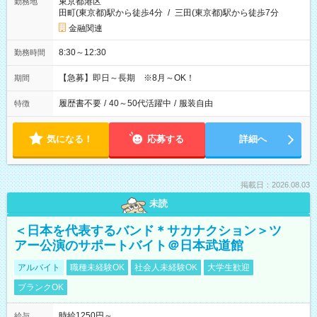
東京都港区
勤務地
田町(東京都)駅から徒歩4分
/
三田(東京都)駅から徒歩7分
金融関連
8:30～12:30
勤務時間
【急募】即日～長期 ※8月～OK！
期間
履歴書不要
/
40～50代活躍中
/
服装自由
特徴
気になる！
応募する
詳細へ
掲載日：2026.08.03
未読
＜日本を代表するバンド＊サカナクション＞ツ
アー公演のサポートバイト＠日本武道館
アルバイト
職種未経験OK
社会人未経験OK
大学生歓迎
ブランクOK
時給1250円～
給与