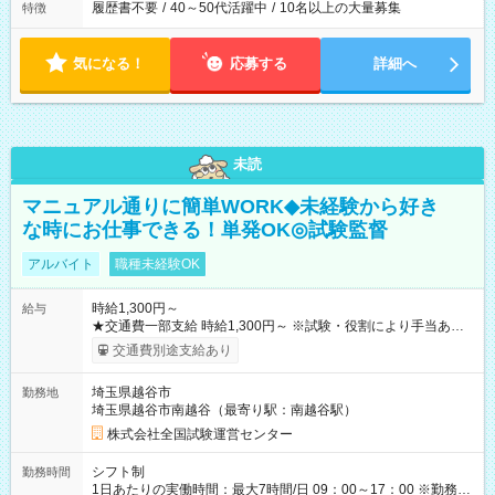
履歴書不要
/
40～50代活躍中
/
10名以上の大量募集
特徴
気になる！
応募する
詳細へ
未読
マニュアル通りに簡単WORK◆未経験から好き
な時にお仕事できる！単発OK◎試験監督
アルバイト
職種未経験OK
時給1,300円～
給与
★交通費一部支給 時給1,300円～ ※試験・役割により手当あり
※勤務回数により昇給あり 【即給（前払い）オプションあ
交通費別途支給あり
り！】 希望される場合、勤務から1週間ほどで給与の一部を受け
取れます。 ※手数料418円がかかります。 【過去試験日の収入
埼玉県越谷市
勤務地
例】 ・河合塾模擬試験 8:30～17:30（休憩1時間） 時給1,300円
埼玉県越谷市南越谷（最寄り駅：南越谷駅）
×8時間＝日収10,400円＋交通費 ※当日の役割により時給＋100
円の場合あり ・国家試験 7:00～13:30（休憩なし） 時給1,300
株式会社全国試験運営センター
円（役割手当＋100円）×6時間＝日収8,400円＋交通費 【試用期
間】試用期間なし
シフト制
勤務時間
1日あたりの実働時間：最大7時間/日 09：00～17：00 ※勤務時