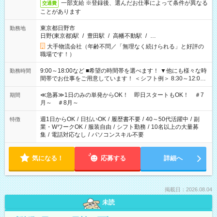
一部支給 ※登録後、選んだお仕事によって条件が異なる
交通費
ことがあります
東京都日野市
勤務地
日野(東京都)駅
/
豊田駅
/
高幡不動駅
/
…
大手物流会社（年齢不問／「無理なく続けられる」と好評の
職場です！）
9:00～18:00など ■希望の時間帯を選べます！ ▼他にも様々な時
勤務時間
間帯でお仕事をご用意しています！ ＜シフト例＞ 8:30～12:00
17:00～22:00 13:00～22:00 22:00～翌6:00 など
≪急募≫1日のみの単発からOK！ 即日スタートもOK！ ＃7
期間
月～ ＃8月～
週1日からOK
/
日払いOK
/
履歴書不要
/
40～50代活躍中
/
副
特徴
業・WワークOK
/
服装自由
/
シフト勤務
/
10名以上の大量募
集
/
電話対応なし
/
パソコンスキル不要
気になる！
応募する
詳細へ
掲載日：2026.08.04
未読