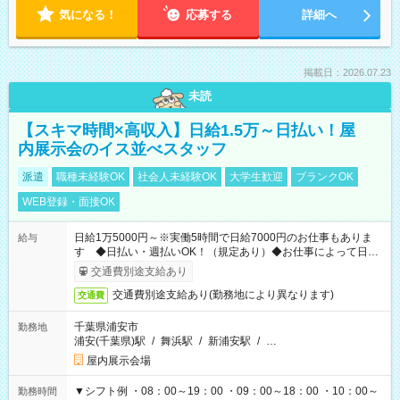
気になる！
応募する
詳細へ
掲載日：2026.07.23
未読
【スキマ時間×高収入】日給1.5万～日払い！屋
内展示会のイス並べスタッフ
派遣
職種未経験OK
社会人未経験OK
大学生歓迎
ブランクOK
WEB登録・面接OK
日給1万5000円～※実働5時間で日給7000円のお仕事もありま
給与
す ◆日払い・週払いOK！（規定あり）◆お仕事によって日給
も異なります
交通費別途支給あり
交通費別途支給あり(勤務地により異なります)
交通費
千葉県浦安市
勤務地
浦安(千葉県)駅
/
舞浜駅
/
新浦安駅
/
…
屋内展示会場
▼シフト例 ・08：00～19：00 ・09：00～18：00 ・10：00～
勤務時間