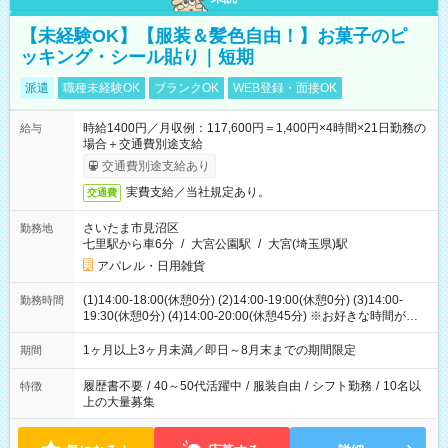
【未経験OK】【服装＆髪色自由！】お菓子のピ
ッキング・シール貼り｜短期
派遣
職種未経験OK
ブランクOK
WEB登録・面接OK
時給1400円／月収例：117,600円＝1,400円×4時間×21日勤務の
給与
場合＋交通費別途支給
交通費別途支給あり
実費支給／当社規定あり。
交通費
さいたま市見沼区
勤務地
七里駅から車6分
/
大宮公園駅
/
大宮(埼玉県)駅
アパレル・日用雑貨
(1)14:00-18:00(休憩0分) (2)14:00-19:00(休憩0分) (3)14:00-
勤務時間
19:30(休憩0分) (4)14:00-20:00(休憩45分) ※お好きな時間が選べ
ます
1ヶ月以上3ヶ月未満／即日～8月末までの期間限定
期間
履歴書不要
/
40～50代活躍中
/
服装自由
/
シフト勤務
/
10名以
特徴
上の大量募集