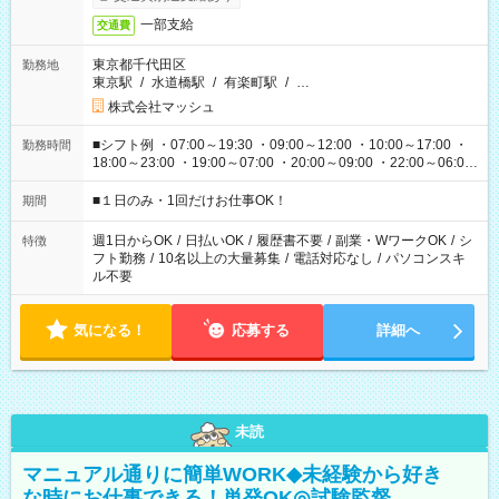
一部支給
交通費
東京都千代田区
勤務地
東京駅
/
水道橋駅
/
有楽町駅
/
…
株式会社マッシュ
■シフト例 ・07:00～19:30 ・09:00～12:00 ・10:00～17:00 ・
勤務時間
18:00～23:00 ・19:00～07:00 ・20:00～09:00 ・22:00～06:00
etc ★最短で3時間で5,120円のお仕事から 15時間で2万円近く稼
げるお仕事も！ ご希望のお時間に合わせてご紹介！ ※シフトは
■１日のみ・1回だけお仕事OK！
期間
現場によって異なります。 ※勿論、休憩時間はあるのでご安心
ください！
週1日からOK
/
日払いOK
/
履歴書不要
/
副業・WワークOK
/
シ
特徴
フト勤務
/
10名以上の大量募集
/
電話対応なし
/
パソコンスキ
ル不要
気になる！
応募する
詳細へ
未読
マニュアル通りに簡単WORK◆未経験から好き
な時にお仕事できる！単発OK◎試験監督