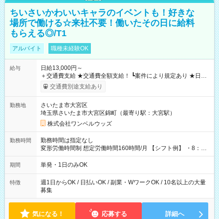
ちいさいかわいいキャラのイベントも！好きな
場所で働ける☆来社不要！働いたその日に給料
もらえる◎/T1
アルバイト
職種未経験OK
日給13,000円～
給与
＋交通費支給 ★交通費全額支給！ ┗案件により規定あり ★日払
いOK！（規定あり） ┗働いたその日に現金GET♪ お仕事後はコ
交通費別途支給あり
ンビニATMから 日払い分を引き落とせます！ 【試用期間】試
用期間なし
さいたま市大宮区
勤務地
埼玉県さいたま市大宮区錦町（最寄り駅：大宮駅）
株式会社ワンベルウッズ
勤務時間は指定なし
勤務時間
変形労働時間制 想定労働時間160時間/月 【シフト例】 ・8：00
～21：00
単発・1日のみOK
期間
週1日からOK / 日払いOK / 副業・WワークOK / 10名以上の大量
特徴
募集
気になる！
応募する
詳細へ