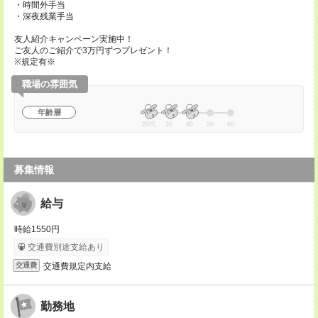
・時間外手当
・深夜残業手当
友人紹介キャンペーン実施中！
ご友人のご紹介で3万円ずつプレゼント！
※規定有※
職場の雰囲気
年齢層
20代
30
40
50
60
募集情報
給与
時給1550円
交通費別途支給あり
交通費規定内支給
交通費
勤務地