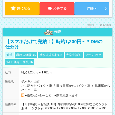
気になる！
応募する
詳細へ
掲載日：2026.08.05
未読
【スマホだけで完結！】時給1,200円～＊DMの
仕分け
派遣
職種未経験OK
社会人未経験OK
大学生歓迎
ブランクOK
WEB登録・面接OK
時給1,200円～1,625円
給与
栃木県小山市
勤務地
小山駅からバイク・車
/
間々田駅からバイク・車
/
思川駅から
バイク・車
■物流センターなど ■勤務地選べます
【1日3時間～も相談OK!】午前中のみや18時以降などのシフト
勤務時間
あり！ シフト例 ▼9:00～12:00 ▼9:00～17:00 ▼10:00～19:00
▼18:00～21:00