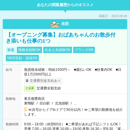
あなたの閲覧履歴からのオススメ
掲載日：2026.08.06
未読
【オープニング募集】おばあちゃんのお散歩付
き添いも仕事の1つ
派遣
職種未経験OK
社会人未経験OK
ブランクOK
WEB登録・面接OK
無資格未経験：時給1500円～ ■週払いOK ■扶養内OK ■日
給与
収1万2000円以上
交通費別途支給あり
交通費全額支給
交通費
東京都豊島区
勤務地
巣鴨駅
/
目白駅
/
北池袋駅
/
…
≪自宅からドアtoドアで30分以内！≫ご希望の勤務地を紹介
します。
9:00～18:00（休憩60分） ■ご希望があれば下記シフトもOK！
勤務時間
早番 7:00～16:00 遅番 10:00～19:00 夜勤 16:30～翌9:30 「家族