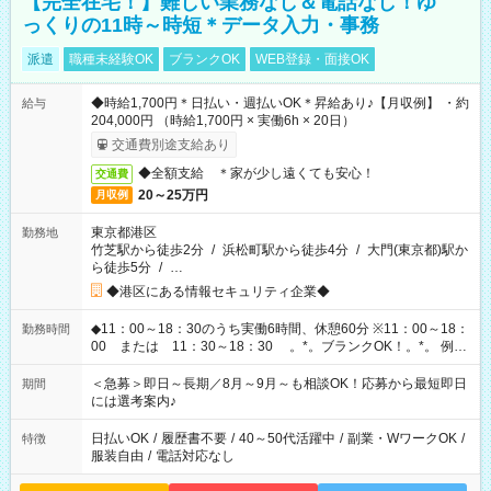
【完全在宅！】難しい業務なし＆電話なし！ゆ
っくりの11時～時短＊データ入力・事務
派遣
職種未経験OK
ブランクOK
WEB登録・面接OK
◆時給1,700円＊日払い・週払いOK＊昇給あり♪【月収例】 ・約
給与
204,000円 （時給1,700円 × 実働6h × 20日）
交通費別途支給あり
◆全額支給 ＊家が少し遠くても安心！
交通費
20～25万円
月収例
東京都港区
勤務地
竹芝駅から徒歩2分
/
浜松町駅から徒歩4分
/
大門(東京都)駅か
ら徒歩5分
/
…
◆港区にある情報セキュリティ企業◆
◆11：00～18：30のうち実働6時間、休憩60分 ※11：00～18：
勤務時間
00 または 11：30～18：30 。*。ブランクOK！。*。 例え
ば前職が、 在宅/財団法人/事務/コールセンター/受付/販売/カフェ
スタッフ スイーツ販売/ホテルフロント/化粧品販売/など 様々な
＜急募＞即日～長期／8月～9月～も相談OK！応募から最短即日
期間
業界から入社して活躍されています♪
には選考案内♪
日払いOK
/
履歴書不要
/
40～50代活躍中
/
副業・WワークOK
/
特徴
服装自由
/
電話対応なし