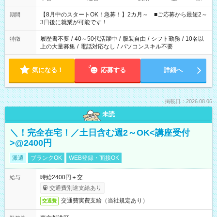
と休みを合わせたい」 「余裕を持って夕飯の準備がしたい」
「できれば残業はしたくない」 など、ご希望を教えてください
【8月中のスタートOK！急募！】2カ月～ ■ご応募から最短2～
期間
ね。 ※Wワーク希望の方へ 今ご覧のお仕事で希望する勤務時間
3日後に就業が可能です！
と、もう1つのお仕事の勤務時間。 合計で週40時間を超える場
合は応募できません。
履歴書不要
/
40～50代活躍中
/
服装自由
/
シフト勤務
/
10名以
特徴
上の大量募集
/
電話対応なし
/
パソコンスキル不要
気になる！
応募する
詳細へ
掲載日：2026.08.06
未読
＼！完全在宅！／土日含む週2～OK<講座受付
>@2400円
派遣
ブランクOK
WEB登録・面接OK
時給2400円＋交
給与
交通費別途支給あり
交通費実費支給（当社規定あり）
交通費