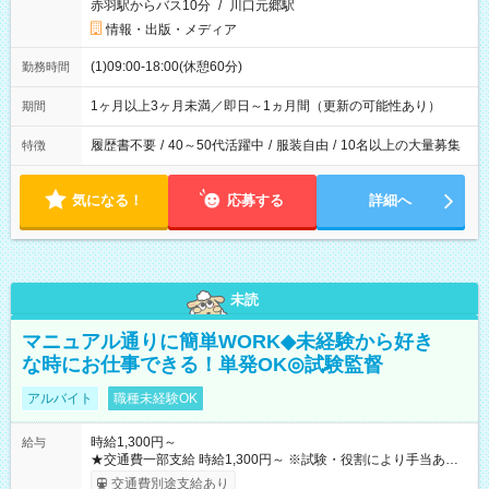
赤羽駅からバス10分
/
川口元郷駅
情報・出版・メディア
(1)09:00-18:00(休憩60分)
勤務時間
1ヶ月以上3ヶ月未満／即日～1ヵ月間（更新の可能性あり）
期間
履歴書不要
/
40～50代活躍中
/
服装自由
/
10名以上の大量募集
特徴
気になる！
応募する
詳細へ
未読
マニュアル通りに簡単WORK◆未経験から好き
な時にお仕事できる！単発OK◎試験監督
アルバイト
職種未経験OK
時給1,300円～
給与
★交通費一部支給 時給1,300円～ ※試験・役割により手当あり
※勤務回数により昇給あり 【即給（前払い）オプションあ
交通費別途支給あり