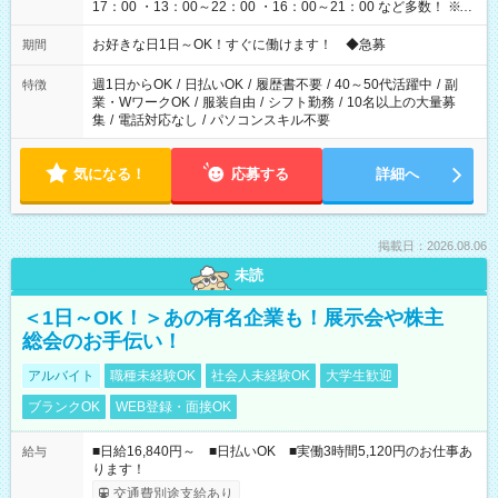
17：00 ・13：00～22：00 ・16：00～21：00 など多数！ ※お
仕事により勤務時間が異なります
お好きな日1日～OK！すぐに働けます！ ◆急募
期間
週1日からOK
/
日払いOK
/
履歴書不要
/
40～50代活躍中
/
副
特徴
業・WワークOK
/
服装自由
/
シフト勤務
/
10名以上の大量募
集
/
電話対応なし
/
パソコンスキル不要
気になる！
応募する
詳細へ
掲載日：2026.08.06
未読
＜1日～OK！＞あの有名企業も！展示会や株主
総会のお手伝い！
アルバイト
職種未経験OK
社会人未経験OK
大学生歓迎
ブランクOK
WEB登録・面接OK
■日給16,840円～ ■日払いOK ■実働3時間5,120円のお仕事あ
給与
ります！
交通費別途支給あり