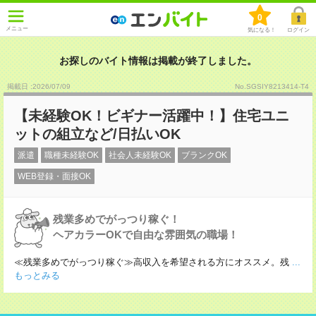
0
メニュー
気になる！
ログイン
お探しのバイト情報は掲載が終了しました。
掲載日 :2026
/
07
/
09
No.SGSIY8213414-T4
【未経験OK！ビギナー活躍中！】住宅ユニ
ットの組立など/日払いOK
派遣
職種未経験OK
社会人未経験OK
ブランクOK
WEB登録・面接OK
残業多めでがっつり稼ぐ！
ヘアカラーOKで自由な雰囲気の職場！
≪残業多めでがっつり稼ぐ≫高収入を希望される方にオススメ。残
...
もっとみる