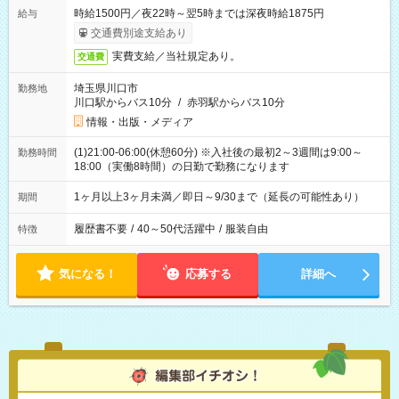
時給1500円／夜22時～翌5時までは深夜時給1875円
給与
交通費別途支給あり
実費支給／当社規定あり。
交通費
埼玉県川口市
勤務地
川口駅からバス10分
/
赤羽駅からバス10分
情報・出版・メディア
(1)21:00-06:00(休憩60分) ※入社後の最初2～3週間は9:00～
勤務時間
18:00（実働8時間）の日勤で勤務になります
1ヶ月以上3ヶ月未満／即日～9/30まで（延長の可能性あり）
期間
履歴書不要
/
40～50代活躍中
/
服装自由
特徴
気になる！
応募する
詳細へ