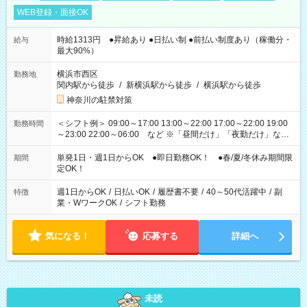
WEB登録・面接OK
時給1313円 ●昇給あり ●日払い制 ●前払い制度あり（稼働分・
給与
最大90%）
横浜市西区
勤務地
関内駅から徒歩
/
新横浜駅から徒歩
/
横浜駅から徒歩
神奈川の駐禁対策
＜シフト例＞ 09:00～17:00 13:00～22:00 17:00～22:00 19:00
勤務時間
～23:00 22:00～06:00 など ※「昼間だけ」「夜勤だけ」など
の希望OK
単発1日・週1日からOK ●即日勤務OK！ ●春/夏/冬休み期間限
期間
定OK！
週1日からOK
/
日払いOK
/
履歴書不要
/
40～50代活躍中
/
副
特徴
業・WワークOK
/
シフト勤務
気になる！
応募する
詳細へ
未読