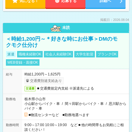
気になる！
応募する
詳細へ
掲載日：2026.08.04
未読
＜時給1,200円～＊好きな時にお仕事＞DMのモ
クモク仕分け
派遣
職種未経験OK
社会人未経験OK
大学生歓迎
ブランクOK
WEB登録・面接OK
時給1,200円～1,625円
給与
交通費別途支給あり
■ 交通費規定内支給 ※派遣先による
交通費
栃木県小山市
勤務地
小山駅からバイク・車
/
間々田駅からバイク・車
/
思川駅から
バイク・車
■物流センターなど ■勤務地選べます
9:00～17:00 10:00～19:00 など ■ 他の時間帯もお気軽にご相
勤務時間
談ください！