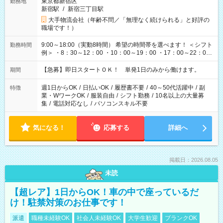
東京都新宿区
勤務地
新宿駅
/
新宿三丁目駅
大手物流会社（年齢不問／「無理なく続けられる」と好評の
職場です！）
9:00～18:00（実動8時間） 希望の時間帯を選べます！ ＜シフト
勤務時間
例＞ ・8：30～12：00 ・10：00～19：00 ・17：00～22：00
・13：00～22：00 ・22：00～翌6：00 など
【急募】即日スタートＯＫ！ 単発1日のみから働けます。
期間
週1日からOK
/
日払いOK
/
履歴書不要
/
40～50代活躍中
/
副
特徴
業・WワークOK
/
服装自由
/
シフト勤務
/
10名以上の大量募
集
/
電話対応なし
/
パソコンスキル不要
気になる！
応募する
詳細へ
掲載日：2026.08.05
未読
【超レア】1日からOK！車の中で座っているだ
け！駐禁対策のお仕事です！
派遣
職種未経験OK
社会人未経験OK
大学生歓迎
ブランクOK