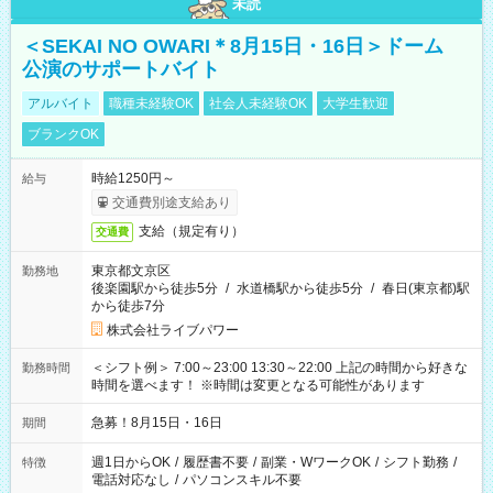
未読
＜SEKAI NO OWARI＊8月15日・16日＞ドーム
公演のサポートバイト
アルバイト
職種未経験OK
社会人未経験OK
大学生歓迎
ブランクOK
時給1250円～
給与
交通費別途支給あり
支給（規定有り）
交通費
東京都文京区
勤務地
後楽園駅から徒歩5分
/
水道橋駅から徒歩5分
/
春日(東京都)駅
から徒歩7分
株式会社ライブパワー
＜シフト例＞ 7:00～23:00 13:30～22:00 上記の時間から好きな
勤務時間
時間を選べます！ ※時間は変更となる可能性があります
急募！8月15日・16日
期間
週1日からOK
/
履歴書不要
/
副業・WワークOK
/
シフト勤務
/
特徴
電話対応なし
/
パソコンスキル不要