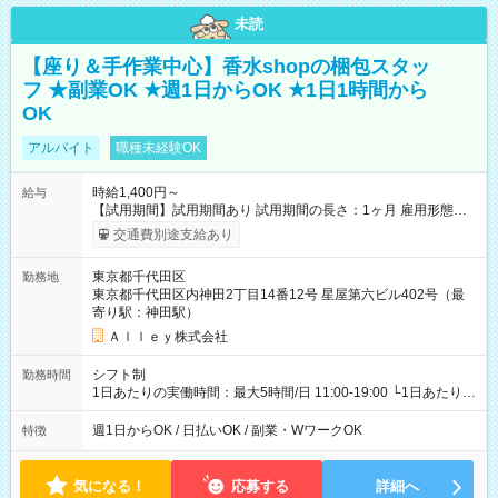
未読
【座り＆手作業中心】香水shopの梱包スタッ
フ ★副業OK ★週1日からOK ★1日1時間から
OK
アルバイト
職種未経験OK
時給1,400円～
給与
【試用期間】試用期間あり 試用期間の長さ：1ヶ月 雇用形態、
給与は本採用時と同じです。
交通費別途支給あり
東京都千代田区
勤務地
東京都千代田区内神田2丁目14番12号 星屋第六ビル402号（最
寄り駅：神田駅）
Ａｌｌｅｙ株式会社
シフト制
勤務時間
1日あたりの実働時間：最大5時間/日 11:00-19:00 └1日あたりの
実働時間：1-5時間 └上記の時間帯内であれば、いつでも勤務可
能！ └平日・土曜日の中で、お好きな曜日でご勤務いただけま
週1日からOK / 日払いOK / 副業・WワークOK
特徴
す！ 【シフト例】 ・11:00～14:00 ・16:30～19:00 ・13:00～
18:00 などのように、自由な働き方が可能なお仕事です！
気になる！
応募する
詳細へ