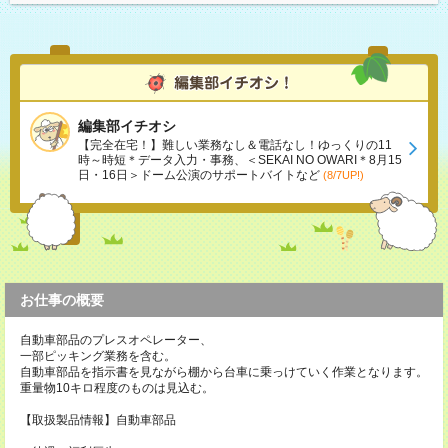
編集部イチオシ
【完全在宅！】難しい業務なし＆電話なし！ゆっくりの11
時～時短＊データ入力・事務、＜SEKAI NO OWARI＊8月15
日・16日＞ドーム公演のサポートバイトなど
(8/7UP!)
お仕事の概要
自動車部品のプレスオペレーター、
一部ピッキング業務を含む。
自動車部品を指示書を見ながら棚から台車に乗っけていく作業となります。
重量物10キロ程度のものは見込む。
【取扱製品情報】自動車部品