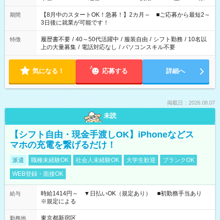
と休みを合わせたい」 「余裕を持って夕飯の準備がしたい」
「できれば残業はしたくない」 など、ご希望を教えてください
【8月中のスタートOK！急募！】2カ月～ ■ご応募から最短2～
期間
ね。 ※Wワーク希望の方へ 今ご覧のお仕事で希望する勤務時間
3日後に就業が可能です！
と、もう1つのお仕事の勤務時間。 合計で週40時間を超える場
合は応募できません。
履歴書不要
/
40～50代活躍中
/
服装自由
/
シフト勤務
/
10名以
特徴
上の大量募集
/
電話対応なし
/
パソコンスキル不要
気になる！
応募する
詳細へ
掲載日：2026.08.07
未読
【シフト自由・現金手渡しOK】iPhoneなどス
マホの充電を繋げるだけ！
派遣
職種未経験OK
社会人未経験OK
大学生歓迎
ブランクOK
WEB登録・面接OK
時給1414円～ ▼日払いOK（規定あり） ■初勤務手当あり
給与
※規定による
東京都新宿区
勤務地