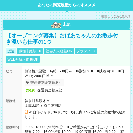
あなたの閲覧履歴からのオススメ
掲載日：2026.08.09
未読
【オープニング募集】おばあちゃんのお散歩付
き添いも仕事の1つ
派遣
職種未経験OK
社会人未経験OK
ブランクOK
WEB登録・面接OK
無資格未経験：時給1500円～ ■週払いOK ■扶養内OK ■日
給与
収1万2000円以上
交通費別途支給あり
交通費全額支給
交通費
神奈川県厚木市
勤務地
本厚木駅
/
愛甲石田駅
≪自宅からドアtoドアで30分以内！≫ご希望の勤務地を紹介
します。
9:00～18:00（休憩60分） ■ご希望があれば下記シフトもOK！
勤務時間
早番 7:00～16:00 遅番 10:00～19:00 夜勤 16:30～翌9:30 「家族