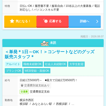
日払いOK
/
履歴書不要
/
服装自由
/
10名以上の大量募集
/
電話
特徴
対応なし
/
パソコンスキル不要
気になる！
応募する
詳細へ
掲載日：2026.08.07
未読
＜単発＊1日～OK！＞コンサートなどのグッズ
販売スタッフ＊
アルバイト
職種未経験OK
社会人未経験OK
大学生歓迎
ブランクOK
WEB登録・面接OK
日給1万5000円～ ■最大で日給2万8500円！
給与
交通費別途支給あり
交通費規定支給
交通費
横浜市西区
勤務地
横浜駅
/
みなとみらい駅
/
西横浜駅
/
…