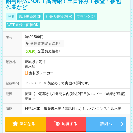
給与即払いOK！高時給！土日休み！検査・梱包
作業など
派遣
職種未経験OK
社会人未経験OK
ブランクOK
WEB登録・面接OK
時給1500円
給与
交通費別途支給あり
交通費支給有り
交通費
茨城県古河市
勤務地
古河駅
素材系メーカー
0:30～8:15 ※表記のうち実働7時間です。
勤務時間
長期【ご応募から1週間以内(最短2日目)のスピード就業が可能】
期間
即日～
日払いOK
/
履歴書不要
/
電話対応なし
/
パソコンスキル不要
特徴
気になる！
応募する
詳細へ