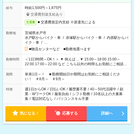
時給1,500円～1,875円
給与
交通費別途支給あり
■ 交通費規定内支給 ※派遣先による
交通費
茨城県水戸市
勤務地
水戸駅からバイク・車
/
赤塚駅からバイク・車
/
内原駅からバ
イク・車
/
…
■物流センターなど ■勤務地選べます
＜1日3時間～OK！＞ ▼ 例えば… ▼ 15:00～18:00 15:00～
勤務時間
22:00 17:00～22:00 など こちら以外の時間もお気軽にご相談く
ださい！
単発1日～！ ★勤務開始日や期間はお気軽にご相談くださ
期間
い！ ＃8月～ ＃9月～
週1日からOK
/
日払いOK
/
履歴書不要
/
40～50代活躍中
/
副
特徴
業・WワークOK
/
服装自由
/
シフト勤務
/
10名以上の大量募
集
/
電話対応なし
/
パソコンスキル不要
気になる！
応募する
詳細へ