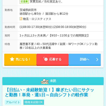
実費支給／当社規定あり。
交通費
茨城県鉾田市
勤務地
徳宿駅から車5分
/
涸沼駅から車12分
物流・ロジスティクス
(1)08:00-17:30(休憩90分) (2)08:00-18:00(休憩90分)
勤務時間
1ヶ月以上3ヶ月未満／【9/10～11/30までの期間限定】
期間
履歴書不要
/
40～50代活躍中
/
副業・WワークOK
/
シフト勤
特徴
務
/
10名以上の大量募集
気になる！
応募する
詳細へ
未読
【日払い・未経験歓迎！】稼ぎたい日にサクッ
と勤務！単発・週1日～自由シフトの軽作業
アルバイト
職種未経験OK