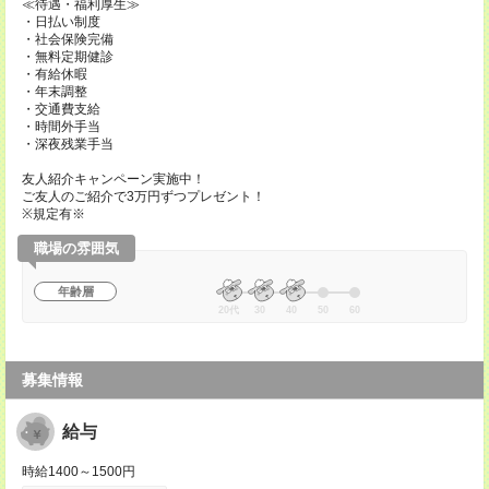
≪待遇・福利厚生≫
・日払い制度
・社会保険完備
・無料定期健診
・有給休暇
・年末調整
・交通費支給
・時間外手当
・深夜残業手当
友人紹介キャンペーン実施中！
ご友人のご紹介で3万円ずつプレゼント！
※規定有※
職場の雰囲気
年齢層
20代
30
40
50
60
募集情報
給与
時給1400～1500円