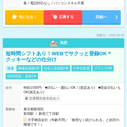
集
/
電話対応なし
/
パソコンスキル不要
気になる！
応募する
詳細へ
掲載日：2026.08.09
未読
短時間シフトあり！WEBでサクッと登録OK＊
クッキーなどの仕分け
派遣
職種未経験OK
社会人未経験OK
大学生歓迎
ブランクOK
WEB登録・面接OK
時給1500円 ■日払い・週払いOK！(規定あり) ■現金日払いも
給与
OK(規定あり)
交通費別途支給あり
東京都新宿区
勤務地
新宿駅
/
新宿三丁目駅
大手物流会社（年齢不問／「無理なく続けられる」と好評の
職場です！）