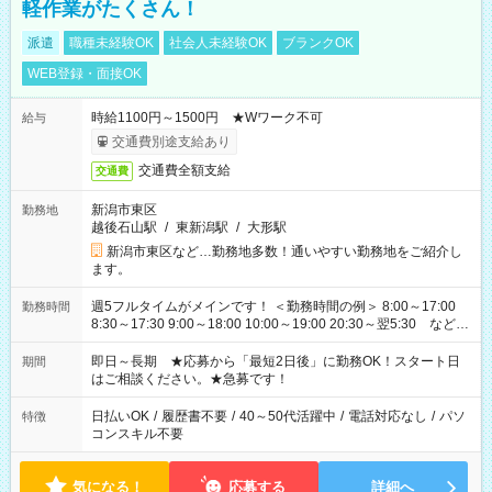
軽作業がたくさん！
派遣
職種未経験OK
社会人未経験OK
ブランクOK
WEB登録・面接OK
時給1100円～1500円 ★Wワーク不可
給与
交通費別途支給あり
交通費全額支給
交通費
新潟市東区
勤務地
越後石山駅
/
東新潟駅
/
大形駅
新潟市東区など…勤務地多数！通いやすい勤務地をご紹介し
ます。
週5フルタイムがメインです！ ＜勤務時間の例＞ 8:00～17:00
勤務時間
8:30～17:30 9:00～18:00 10:00～19:00 20:30～翌5:30 など ★
その他にも勤務時間多数！ 日勤のみ、残業なし、交替制など
ご希望を教えてください！
即日～長期 ★応募から「最短2日後」に勤務OK！スタート日
期間
はご相談ください。★急募です！
日払いOK
/
履歴書不要
/
40～50代活躍中
/
電話対応なし
/
パソ
特徴
コンスキル不要
気になる！
応募する
詳細へ