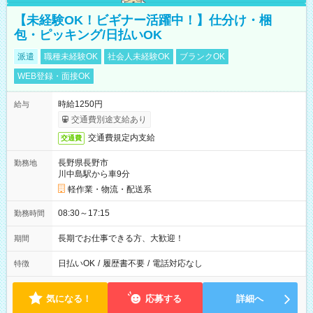
【未経験OK！ビギナー活躍中！】仕分け・梱
包・ピッキング/日払いOK
派遣
職種未経験OK
社会人未経験OK
ブランクOK
WEB登録・面接OK
時給1250円
給与
交通費別途支給あり
交通費規定内支給
交通費
長野県長野市
勤務地
川中島駅から車9分
軽作業・物流・配送系
08:30～17:15
勤務時間
長期でお仕事できる方、大歓迎！
期間
日払いOK
/
履歴書不要
/
電話対応なし
特徴
気になる！
応募する
詳細へ