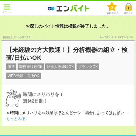
0
メニュー
気になる！
ログイン
お探しのバイト情報は掲載が終了しました。
掲載日 :2026
/
07
/
14
No.SCOTH8193327-T4
【未経験の方大歓迎！】分析機器の組立・検
査/日払いOK
派遣
職種未経験OK
社会人未経験OK
ブランクOK
WEB登録・面接OK
時間にメリハリを！
週休2日制！
≪時間にメリハリを≫残業はほとんどナシ！場合によってはお願い
...
もっとみる