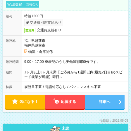
WEB登録・面接OK
時給1200円
給与
交通費別途支給あり
交通費支給有り
交通費
福井県越前市
勤務地
福井県越前市
物流・倉庫関係
9:00～17:00 ※表記のうち実働6時間50分です。
勤務時間
1ヶ月以上3ヶ月未満【ご応募から1週間以内(最短2日目)のスピ
期間
ード就業が可能】即日～
履歴書不要
/
電話対応なし
/
パソコンスキル不要
特徴
気になる！
応募する
詳細へ
掲載日：2026.08.05
未読