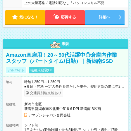
上の大量募集
/
電話対応なし
/
パソコンスキル不要
気になる！
応募する
詳細へ
未読
Amazon直雇用！20～50代活躍中◎倉庫内作業
スタッフ（パートタイム/日勤）｜新潟南SSD
アルバイト
職種未経験OK
時給1,250円～1,250円
給与
■昇給・昇格 一定の条件を満たした場合、契約更新の際に年2回
まで昇給の機会があります。 ■正社員登用制度あり ※月末締/翌
交通費別途支給あり
月25日支払い ※時間外手当、別途支給 ※深夜割増賃金 (22:00～
翌5:00までは時給が25%UPします) ☆給与前払い制度有！
新潟市南区
勤務地
☆Amazon直雇用で安定して働けます！ 【試用期間】試用期間
新潟県新潟市南区北田中518-6 DPL新潟南 B区画
あり 試用期間の長さ：1週間 雇用形態、給与は本採用時と同じ
です。
アマゾンジャパン合同会社
シフト制
勤務時間
1日あたりの実働時間：最大8時間/日 シフト例 ・8時～17時 ・