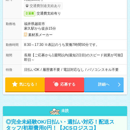
交通費別途支給あり
交通費支給有り
交通費
福井県越前市
勤務地
家久駅から徒歩15分
素材系メーカー
8:30～17:30 ※表記のうち実働7時間50分です。
勤務時間
長期【ご応募から1週間以内(最短2日目)のスピード就業が可能】
期間
即日～
日払いOK
/
履歴書不要
/
電話対応なし
/
パソコンスキル不要
特徴
気になる！
応募する
詳細へ
未読
◎完全未経験OK/日払い・週払い対応！配送ス
タッフ/初期費用0円！【JCSロジスコ】