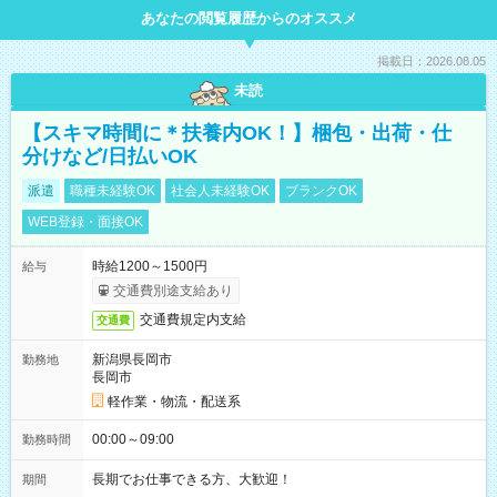
あなたの閲覧履歴からのオススメ
掲載日：2026.08.05
未読
【スキマ時間に＊扶養内OK！】梱包・出荷・仕
分けなど/日払いOK
派遣
職種未経験OK
社会人未経験OK
ブランクOK
WEB登録・面接OK
時給1200～1500円
給与
交通費別途支給あり
交通費規定内支給
交通費
新潟県長岡市
勤務地
長岡市
軽作業・物流・配送系
00:00～09:00
勤務時間
長期でお仕事できる方、大歓迎！
期間