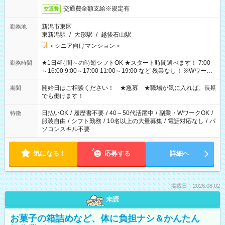
交通費全額支給※規定有
交通費
新潟市東区
勤務地
東新潟駅
/
大形駅
/
越後石山駅
＜シニア向けマンション＞
★1日4時間～の時短シフトOK ★スタート時間選べます！ 7:00
勤務時間
～16:00 9:00～17:00 11:00～19:00 など 残業なし！ ※Wワーク
の場合、他のお仕事と合わせ週40時間超の就業はご案内できま
せん ※法令に基づき、週20時間以上勤務は社会保険への加入対
開始日はご相談ください！ ★急募 ★職場が気に入れば、長期
期間
象となります ※労働者派遣法（日雇い派遣の原則禁止）によ
でも働けます！
り、短時間・短期間の就業はご案内が難しい場合があります
日払いOK
/
履歴書不要
/
40～50代活躍中
/
副業・WワークOK
/
特徴
服装自由
/
シフト勤務
/
10名以上の大量募集
/
電話対応なし
/
パ
ソコンスキル不要
気になる！
応募する
詳細へ
掲載日：2026.08.02
未読
お菓子の箱詰めなど、体に負担ナシ＆かんたん