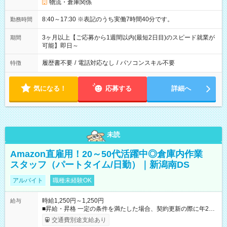
物流・倉庫関係
8:40～17:30 ※表記のうち実働7時間40分です。
勤務時間
3ヶ月以上【ご応募から1週間以内(最短2日目)のスピード就業が
期間
可能】即日～
履歴書不要
/
電話対応なし
/
パソコンスキル不要
特徴
気になる！
応募する
詳細へ
未読
Amazon直雇用！20～50代活躍中◎倉庫内作業
スタッフ（パートタイム/日勤）｜新潟南DS
アルバイト
職種未経験OK
時給1,250円～1,250円
給与
■昇給・昇格 一定の条件を満たした場合、契約更新の際に年2回
まで昇給の機会があります。 ■正社員登用制度あり ※月末締/翌
交通費別途支給あり
月25日支払い ※時間外手当、別途支給 ※深夜割増賃金 (22:00～