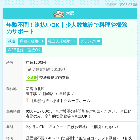
掲載日：2026.08.06
未読
年齢不問！速払いOK｜少人数施設で料理や掃除
のサポート
派遣
職種未経験OK
社会人未経験OK
ブランクOK
WEB登録・面接OK
時給1200円～
給与
交通費別途支給あり
交通費規定内支給
交通費
新潟市北区
勤務地
豊栄駅
/
新崎駅
/
早通駅
/
…
【勤務地選べます】グループホーム
9:00～17:00など ※ご希望の時間帯をご相談ください。 ※日勤、
勤務時間
夜勤のみ、変則的な勤務等も相談OK！
2ヶ月～OK ※スタート日はお気軽にご相談ください！
期間
履歴書不要
/
40～50代活躍中
/
服装自由
/
シフト勤務
/
10名以
特徴