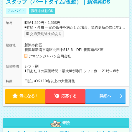
スタッフ（パートタイム/夜勤）｜新潟南DS
アルバイト
職種未経験OK
時給1,250円～1,563円
給与
■昇給・昇格 一定の条件を満たした場合、契約更新の際に年2回
まで昇給の機会があります。 ■正社員登用制度あり ※月末締/翌
交通費別途支給あり
月25日支払い ※時間外手当、別途支給 ※深夜割増賃金 (22:00～
翌5:00までは時給が25%UPします) ☆給与前払い制度有！
新潟市南区
勤務地
☆Amazon直雇用で安定して働けます！ 【試用期間】試用期間
新潟県新潟市南区北田中518-6 DPL新潟南A区画
あり 試用期間の長さ：1週間 雇用形態、給与は本採用時と同じ
です。
アマゾンジャパン合同会社
シフト制
勤務時間
1日あたりの実働時間：最大8時間/日 シフト例 ・21時～6時
日払いOK / 10名以上の大量募集
特徴
気になる！
応募する
詳細へ
未読