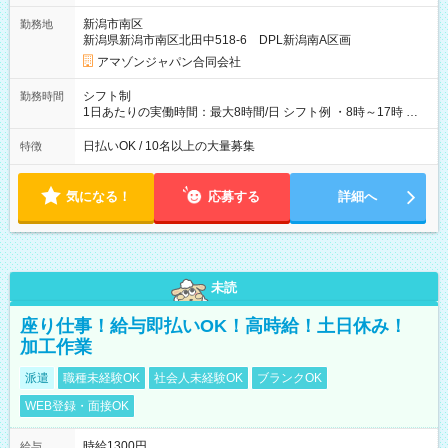
翌5:00までは時給が25%UPします) ☆給与前払い制度有！
新潟市南区
勤務地
☆Amazon直雇用で安定して働けます！ 【試用期間】試用期間
新潟県新潟市南区北田中518-6 DPL新潟南A区画
あり 試用期間の長さ：1週間 雇用形態、給与は本採用時と同じ
です。
アマゾンジャパン合同会社
シフト制
勤務時間
1日あたりの実働時間：最大8時間/日 シフト例 ・8時～17時 ・
12時～21時
日払いOK / 10名以上の大量募集
特徴
気になる！
応募する
詳細へ
未読
座り仕事！給与即払いOK！高時給！土日休み！
加工作業
派遣
職種未経験OK
社会人未経験OK
ブランクOK
WEB登録・面接OK
時給1300円
給与