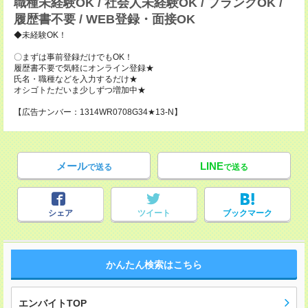
職種未経験OK / 社会人未経験OK / ブランクOK /
履歴書不要 / WEB登録・面接OK
◆未経験OK！
〇まずは事前登録だけでもOK！
履歴書不要で気軽にオンライン登録★
氏名・職種などを入力するだけ★
オシゴトただいま少しずつ増加中★
【広告ナンバー：1314WR0708G34★13-N】
メール
LINE
で送る
で送る
シェア
ツイート
ブックマーク
かんたん検索はこちら
エンバイトTOP