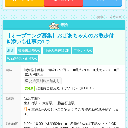
掲載日：2026.08.03
未読
【オープニング募集】おばあちゃんのお散歩付
き添いも仕事の1つ
派遣
職種未経験OK
社会人未経験OK
ブランクOK
WEB登録・面接OK
無資格未経験：時給1250円～ ■週払いOK ■扶養内OK ■日
給与
収1万円以上
交通費別途支給あり
交通費全額支給（ガソリン代もOK！）
交通費
新潟市東区
勤務地
東新潟駅
/
大形駅
/
越後石山駅
≪車通勤もOK！≫ご自宅近くでご希望の勤務地を紹介しま
す。
9:00～18:00（休憩60分） ■ご希望があれば下記シフトもOK！
勤務時間