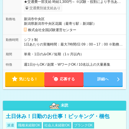
★交通費一部支給 時給1,300円～ ※試験・役割により手当あり
※勤務回数により昇給あり 【即給（前払い）オプションあ
交通費別途支給あり
り！】 希望される場合、勤務から1週間ほどで給与の一部を受け
取れます。 ※手数料418円がかかります。 【過去試験日の収入
新潟市中央区
勤務地
例】 ・河合塾模擬試験 8:30～17:30（休憩1時間） 時給1,300円
新潟県新潟市中央区花園（最寄り駅：新潟駅）
×8時間＝日収10,400円＋交通費 ※当日の役割により時給＋100
円の場合あり ・国家試験 7:00～13:30（休憩なし） 時給1,300
株式会社全国試験運営センター
円（役割手当＋100円）×6時間＝日収8,400円＋交通費 【試用期
間】試用期間なし
シフト制
勤務時間
1日あたりの実働時間：最大7時間/日 09：00～17：00 ※勤務時
間は 試験により異なります。
単発・1日のみOK / 短期（1ヶ月以内）
期間
週1日からOK / 副業・WワークOK / 10名以上の大量募集
特徴
気になる！
応募する
詳細へ
未読
土日休み！日勤のお仕事！ピッキング・梱包
派遣
職種未経験OK
社会人未経験OK
ブランクOK