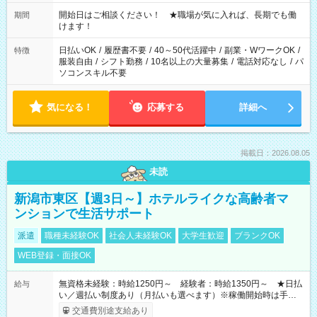
20:00 など 残業なし！ ※Wワークの場合、他のお仕事と合わせ
週40時間超の就業はご案内できません ※法令に基づき、週20時
開始日はご相談ください！ ★職場が気に入れば、長期でも働
期間
間以上勤務は社会保険への加入対象となります ※労働者派遣法
けます！
（日雇い派遣の原則禁止）により、短時間・短期間の就業はご
案内が難しい場合があります
日払いOK
/
履歴書不要
/
40～50代活躍中
/
副業・WワークOK
/
特徴
服装自由
/
シフト勤務
/
10名以上の大量募集
/
電話対応なし
/
パ
ソコンスキル不要
気になる！
応募する
詳細へ
掲載日：2026.08.05
未読
新潟市東区【週3日～】ホテルライクな高齢者マ
ンションで生活サポート
派遣
職種未経験OK
社会人未経験OK
大学生歓迎
ブランクOK
WEB登録・面接OK
無資格未経験：時給1250円～ 経験者：時給1350円～ ★日払
給与
い／週払い制度あり（月払いも選べます）※稼働開始時は手続き
完了次第のお支払いとなります。
交通費別途支給あり