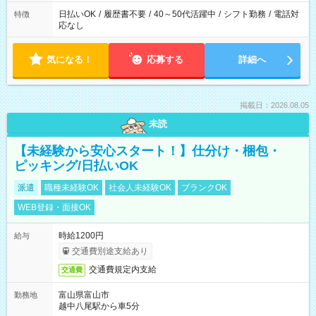
日払いOK
/
履歴書不要
/
40～50代活躍中
/
シフト勤務
/
電話対
特徴
応なし
気になる！
応募する
詳細へ
掲載日：2026.08.05
未読
【未経験から安心スタート！】仕分け・梱包・
ピッキング/日払いOK
派遣
職種未経験OK
社会人未経験OK
ブランクOK
WEB登録・面接OK
時給1200円
給与
交通費別途支給あり
交通費規定内支給
交通費
富山県富山市
勤務地
越中八尾駅から車5分