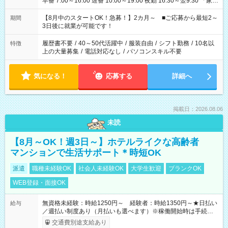
早番 7:00～16:00 遅番 10:00～19:00 夜勤 16:30～翌9:30 「家族
と休みを合わせたい」 「余裕を持って夕飯の準備がしたい」
「できれば残業はしたくない」 など、ご希望を教えてください
【8月中のスタートOK！急募！】2カ月～ ■ご応募から最短2～
期間
ね。 ※Wワーク希望の方へ 今ご覧のお仕事で希望する勤務時間
3日後に就業が可能です！
と、もう1つのお仕事の勤務時間。 合計で週40時間を超える場
合は応募できません。
履歴書不要
/
40～50代活躍中
/
服装自由
/
シフト勤務
/
10名以
特徴
上の大量募集
/
電話対応なし
/
パソコンスキル不要
気になる！
応募する
詳細へ
掲載日：2026.08.06
未読
【8月～OK！週3日～】ホテルライクな高齢者
マンションで生活サポート＊時短OK
派遣
職種未経験OK
社会人未経験OK
大学生歓迎
ブランクOK
WEB登録・面接OK
無資格未経験：時給1250円～ 経験者：時給1350円～★日払い
給与
／週払い制度あり（月払いも選べます）※稼働開始時は手続き完
了次第のお支払いとなります。
交通費別途支給あり