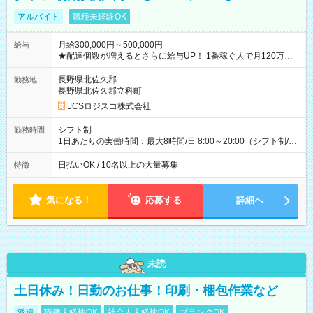
アルバイト
職種未経験OK
月給300,000円～500,000円
給与
★配達個数が増えるとさらに給与UP！ 1番稼ぐ人で月120万ほ
ど！ ・主要都市エリア 月収55万円／週5日稼働 月収65万~112
万円／週6日稼働 ・地方郊外エリア 月収40万円／週5日稼働 月
長野県北佐久郡
勤務地
収40万円~50万円／週6日稼働 ＜モデルイメージ＞ ■月収50万
長野県北佐久郡立科町
円 (27歳男性/江東区在住)※元建築関係 1日150個配達×25日勤務
JCSロジスコ株式会社
(日休み) ■月収80万円(43歳男性/墨田区在住)※元営業 1日200個
配達×25日勤務(月休み) 【試用期間】試用期間なし
シフト制
勤務時間
1日あたりの実働時間：最大8時間/日 8:00～20:00（シフト制/実
働8時間） ※週5日勤務（場所次第では週4も有り） ※配達状況
によって時間外での勤務可能性有り ※案件により多少の前後あ
日払いOK / 10名以上の大量募集
特徴
り ※配達が完了次第、帰社OKです
気になる！
応募する
詳細へ
未読
土日休み！日勤のお仕事！印刷・梱包作業など
派遣
職種未経験OK
社会人未経験OK
ブランクOK