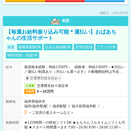
掲載日：2026.08.03
未読
【毎週お給料振り込み可能＊週払い】おばあち
ゃんの生活サポート
派遣
職種未経験OK
社会人未経験OK
大学生歓迎
ブランクOK
WEB登録・面接OK
無資格未経験：時給1250円～ 経験者：時給1300円～★日払い
給与
／週払い制度あり（月払いも選べます）※稼働開始時は手続き完
了次第のお支払いとなります。
交通費別途支給あり
交通費支給※規定有
交通費
5～10万円
月収例
福井県福井市
勤務地
福井(福井県)駅
/
福井駅駅
/
福大前西福井駅
/
…
＜ご近所の老人ホームなど＞
★1日5時間～の時短シフトOK ★もちろんフルタイムシフトも可
勤務時間
能 ★スタート時間選べます 7:00～16:00 9:00～18:00 11:00～