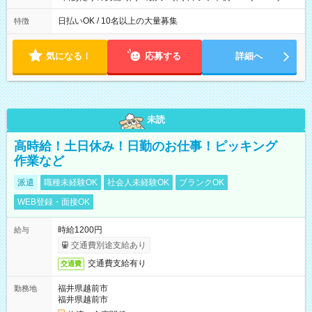
12時～21時
日払いOK / 10名以上の大量募集
特徴
気になる！
応募する
詳細へ
未読
高時給！土日休み！日勤のお仕事！ピッキング
作業など
派遣
職種未経験OK
社会人未経験OK
ブランクOK
WEB登録・面接OK
時給1200円
給与
交通費別途支給あり
交通費支給有り
交通費
福井県越前市
勤務地
福井県越前市