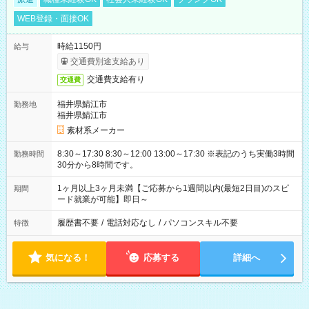
WEB登録・面接OK
時給1150円
給与
交通費別途支給あり
交通費支給有り
交通費
福井県鯖江市
勤務地
福井県鯖江市
素材系メーカー
8:30～17:30 8:30～12:00 13:00～17:30 ※表記のうち実働3時間
勤務時間
30分から8時間です。
1ヶ月以上3ヶ月未満【ご応募から1週間以内(最短2日目)のスピ
期間
ード就業が可能】即日～
履歴書不要
/
電話対応なし
/
パソコンスキル不要
特徴
気になる！
応募する
詳細へ