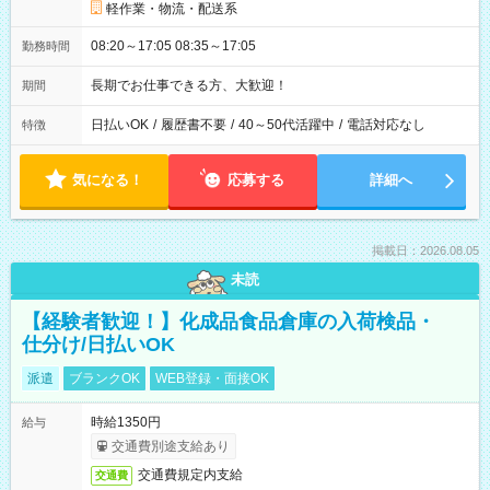
軽作業・物流・配送系
08:20～17:05 08:35～17:05
勤務時間
長期でお仕事できる方、大歓迎！
期間
日払いOK
/
履歴書不要
/
40～50代活躍中
/
電話対応なし
特徴
気になる！
応募する
詳細へ
掲載日：2026.08.05
未読
【経験者歓迎！】化成品食品倉庫の入荷検品・
仕分け/日払いOK
派遣
ブランクOK
WEB登録・面接OK
時給1350円
給与
交通費別途支給あり
交通費規定内支給
交通費