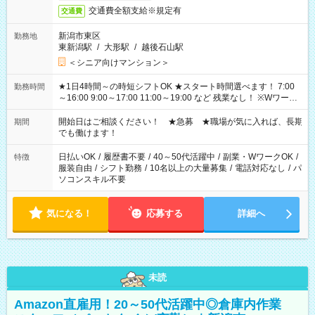
交通費全額支給※規定有
交通費
新潟市東区
勤務地
東新潟駅
/
大形駅
/
越後石山駅
＜シニア向けマンション＞
★1日4時間～の時短シフトOK ★スタート時間選べます！ 7:00
勤務時間
～16:00 9:00～17:00 11:00～19:00 など 残業なし！ ※Wワーク
の場合、他のお仕事と合わせ週40時間超の就業はご案内できま
せん ※法令に基づき、週20時間以上勤務は社会保険への加入対
開始日はご相談ください！ ★急募 ★職場が気に入れば、長期
期間
象となります ※労働者派遣法（日雇い派遣の原則禁止）によ
でも働けます！
り、短時間・短期間の就業はご案内が難しい場合があります
日払いOK
/
履歴書不要
/
40～50代活躍中
/
副業・WワークOK
/
特徴
服装自由
/
シフト勤務
/
10名以上の大量募集
/
電話対応なし
/
パ
ソコンスキル不要
気になる！
応募する
詳細へ
未読
Amazon直雇用！20～50代活躍中◎倉庫内作業