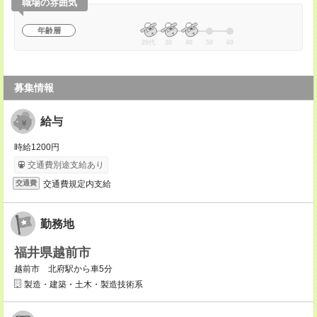
職場の雰囲気
年齢層
20代
30
40
50
60
募集情報
給与
時給1200円
交通費別途支給あり
交通費規定内支給
交通費
勤務地
福井県越前市
越前市 北府駅から車5分
製造・建築・土木・製造技術系