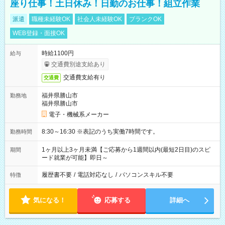
座り仕事！土日休み！日勤のお仕事！組立作業
派遣
職種未経験OK
社会人未経験OK
ブランクOK
WEB登録・面接OK
時給1100円
給与
交通費別途支給あり
交通費支給有り
交通費
福井県勝山市
勤務地
福井県勝山市
電子・機械系メーカー
8:30～16:30 ※表記のうち実働7時間です。
勤務時間
1ヶ月以上3ヶ月未満【ご応募から1週間以内(最短2日目)のスピ
期間
ード就業が可能】即日～
履歴書不要
/
電話対応なし
/
パソコンスキル不要
特徴
気になる！
応募する
詳細へ