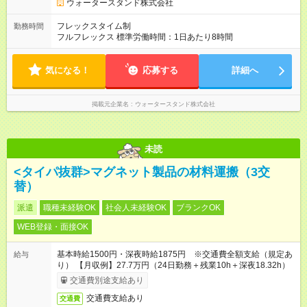
ウォータースタンド株式会社
フレックスタイム制
勤務時間
フルフレックス 標準労働時間：1日あたり8時間
気になる！
応募する
詳細へ
掲載元企業名
ウォータースタンド株式会社
未読
<タイパ抜群>マグネット製品の材料運搬（3交
替）
派遣
職種未経験OK
社会人未経験OK
ブランクOK
WEB登録・面接OK
基本時給1500円・深夜時給1875円 ※交通費全額支給（規定あ
給与
り） 【月収例】27.7万円（24日勤務＋残業10h＋深夜18.32h）
交通費別途支給あり
交通費支給あり
交通費