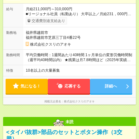
月給211,000円～310,000円
給与
■リージョナル社員（転勤あり） 大卒以上／月給231，000円～
310，000円 高卒以上／月給211，000円～310，000円 ★エリア
交通費別途支給あり
手当（石川県、富山県、福井県、岐阜県、群馬県、茨城県 月1
万円）を会社規定に基づき別途支給 ★別途、賞与（年2回）、各
福井県越前市
勤務地
種手当あり ★登録販売者資格保持者への月1万円支給を含む（実
福井県越前市芝原三丁目4番22号
務経験がない方にも同額を支給） ※ただし、短時間勤務・早番
固定社員は当社規定に従い額が変動 ＝＝＝＝＝＝＝＝＝＝＝＝
株式会社クスリのアオキ
＝＝ ★職務給制度で実力次第で収入アップ！ 職務内容に応じて
給与が支払われ、昇格試験なく役職に就いた時点で年収がUPす
平均労働時間：1週間あたり40時間 1ヶ月単位の変形労働時間制
勤務時間
る制度です。 約4割の社員が入社3年目で店長に就いています。
（週平均40時間以内） ★残業は月7.8時間ほど（2025年実績）
昇格すると、最大500万円の年収を手にできます。 ＝＝＝＝＝
＜店舗の基本営業時間＞ 9時～22時 ※勤務時間は店舗により異
＝＝＝＝＝＝＝＝＝ 【試用期間】試用期間なし
なります。 ＜シフト例＞ 早番：8時00分～17時00分 中番：11
10名以上の大量募集
特徴
時～20時 遅番：13時～22時 平均労働時間：1週間あたり40時間
1ヶ月単位の変形労働時間制（週平均40時間以内） ★残業は月
7.8時間ほど（2025年実績） ＜店舗の基本営業時間＞ 9時～22
気になる！
応募する
詳細へ
時 ※勤務時間は店舗により異なります。 ＜シフト例＞ 早番：8
時00分～17時00分 中番：11時～20時 遅番：13時～22時
掲載元企業名
株式会社クスリのアオキ
未読
<タイパ抜群>部品のセットとボタン操作（3交
替）