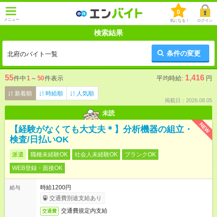
0
メニュー
気になる！
ログイン
検索結果
条件の変更
北府のバイト一覧
55
1,416
件中
1
～
50
件表示
平均時給:
円
新着順
時給順
人気順
掲載日：2026.08.05
未読
NEW
【経験がなくても大丈夫＊】分析機器の組立・
検査/日払いOK
派遣
職種未経験OK
社会人未経験OK
ブランクOK
WEB登録・面接OK
時給1200円
給与
交通費別途支給あり
交通費規定内支給
交通費