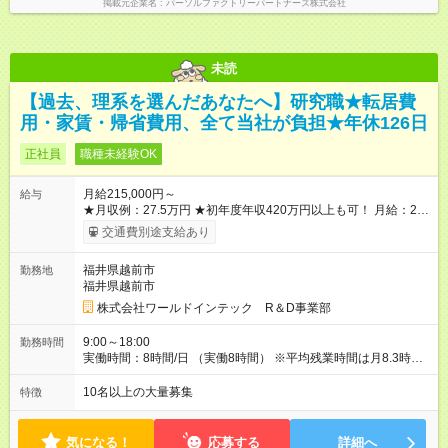
掲載元企業名
パーソルファクトリーパートナーズ株式会社
未読
【過去、理系を選んだあなたへ】研究職★転居費
用・家賃・帰省費用、全て当社が負担★年休126日
正社員
職種未経験OK
月給215,000円～
給与
★月収例：27.5万円 ★初年度年収420万円以上も可！ 月給：21
万5000円×12ヶ月 家賃補助：6.7万円×12ヶ月 ※1 賞与：4ヶ月
交通費別途支給あり
分 ※2 ――――――――――――――― 【合計】年424.4万円
この収入が手堅く狙えます。資格手当の支給や、年2回分の帰省
福井県越前市
勤務地
費用全額負担も! ※1 規定あり ※2 賞与年2回支給（昨年度実績は
福井県越前市
約3.8～4.5ヶ月分）。 ★あなたの頑張りを給与に反映！ 案件ご
とではなく、スキルの向上・資格取得・社内試験の結果、配属
株式会社ワールドインテック R＆D事業部
先での評価などを給与に反映。研究者としての努力がしっかり
報われる体制です！ ◎残業代は別途全額支給いたします。 ◎年
9:00～18:00
勤務時間
齢、スキル、適性などを考慮のうえ決定します。 【試用期間】
実働時間：8時間/日 （実働8時間） ※平均残業時間は月8.3時間
試用期間あり 試用期間の長さ：3ヶ月 雇用形態、給与は本採用
とほとんどナシ。ワークライフバランスも取りやすいです。
時と同じです。
10名以上の大量募集
特徴
気になる！
応募する
詳細へ