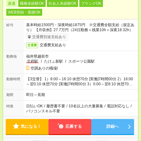
派遣
職種未経験OK
社会人未経験OK
ブランクOK
WEB登録・面接OK
基本時給1500円・深夜時給1875円 ※交通費全額支給（規定あ
給与
り） 【月収例】27.7万円（24日勤務＋残業10h＋深夜18.32h）
交通費別途支給あり
交通費支給あり
交通費
福井県越前市
勤務地
北府駅
/
たけふ新駅
/
スポーツ公園駅
空調ありの職場!
【3交替】 1）8:00～16:10 休憩70分 [実働]7時間00分 2）16:00
勤務時間
～翌0:10 休憩70分 [実働]7時間00分 3）0:00～翌8:10 休憩70
分 [実働]7時間00分
即日～長期
期間
日払いOK
/
履歴書不要
/
10名以上の大量募集
/
電話対応なし
/
特徴
パソコンスキル不要
気になる！
応募する
詳細へ