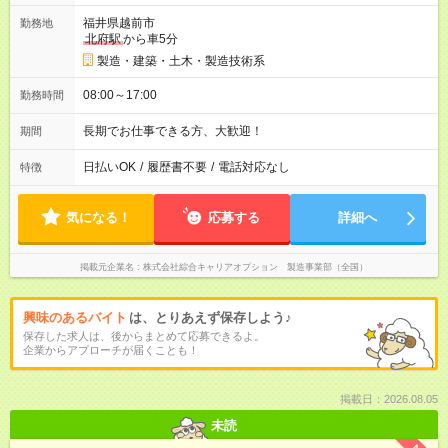
福井県越前市
勤務地
北府駅
から車5分
製造・建築・土木・製造技術系
08:00～17:00
勤務時間
長期でお仕事できる方、大歓迎！
期間
日払いOK
/
履歴書不要
/
電話対応なし
特徴
気になる！
応募する
詳細へ
掲載元企業名
株式会社綜合キャリアオプション 製造事業部（全国）
興味のあるバイト
は、とりあえず保存しよう♪
保存した求人は、後からまとめて応募できるよ。
企業からアプローチが届くことも！
掲載日：2026.08.05
未読