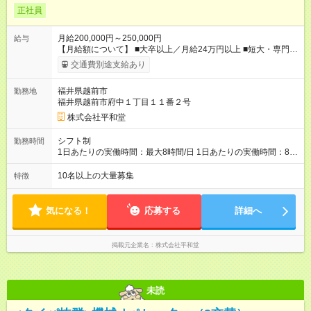
正社員
月給200,000円～250,000円
給与
【月給額について】 ■大卒以上／月給24万円以上 ■短大・専門卒
／月給21万5000円以上 ■高卒／月給20万円以上 ◎経験やスキル
交通費別途支給あり
を考慮、相談の上で決定します。 ◎別途、年2回の賞与（昨年度
実績4.5ヶ月分）、各種手当があります。 ◎残業が発生した場合
福井県越前市
勤務地
は、時間外手当を全額支給します。 ・・・・・・・・・・・
福井県越前市府中１丁目１１番２号
【年収例】 380万円／担当者（月給22万円＋賞与） 500万円／
主任（月給30万円＋賞与）★中途入社最短半年もしくは1年で主
株式会社平和堂
任昇格！ 710万円／次長・バイヤー（月給38万円＋賞与＋職責
手当） 870万円／店長・課長（月給53万円+職責手当） 【試用
シフト制
勤務時間
期間】試用期間あり 試用期間の長さ：2ヶ月 雇用形態、給与は
1日あたりの実働時間：最大8時間/日 1日あたりの実働時間：8時
本採用時と同じです。
間 ＝＝シフト例＝＝ ◆8：00～17：00 ◆10：00～19：00
◆12：00～21：00 など ┗残業は月平均15.5時間です。 ★残業時
10名以上の大量募集
特徴
間の削減を徹底中★ ――――――――――――――― 当社で
は、AI発注を導入するなど、業務効率化を積極的に推進していま
す
気になる！
応募する
詳細へ
掲載元企業名
株式会社平和堂
未読