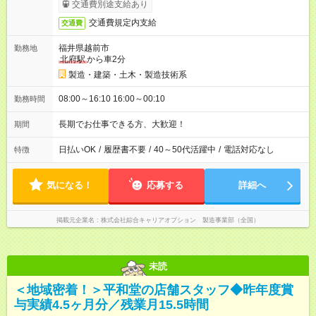
交通費別途支給あり
交通費規定内支給
交通費
福井県越前市
勤務地
北府駅
から車2分
製造・建築・土木・製造技術系
08:00～16:10 16:00～00:10
勤務時間
長期でお仕事できる方、大歓迎！
期間
日払いOK
/
履歴書不要
/
40～50代活躍中
/
電話対応なし
特徴
気になる！
応募する
詳細へ
掲載元企業名
株式会社綜合キャリアオプション 製造事業部（全国）
未読
＜地域密着！＞平和堂の店舗スタッフ◆昨年度賞
与実績4.5ヶ月分／残業月15.5時間