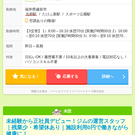
福井県越前市
勤務地
北府駅
/
たけふ新駅
/
スポーツ公園駅
空調ありの職場!
【3交替】 1）8:00～16:10 休憩70分 [実働]7時間00分 2）16:00
勤務時間
～翌0:10 休憩70分 [実働]7時間00分 3）0:00～翌8:10 休憩70
分 [実働]7時間00分
即日～長期
期間
日払いOK
/
履歴書不要
/
10名以上の大量募集
/
電話対応なし
/
特徴
パソコンスキル不要
気になる！
応募する
詳細へ
掲載元企業名
パーソルファクトリーパートナーズ株式会社
未読
未経験から正社員デビュー！ジムの運営スタッフ
｜残業少・希望休あり｜施設利用0円で働きながら
健康に！