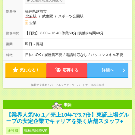
交通費別途支給あり
福井県越前市
勤務地
北府駅
/
武生駅
/
スポーツ公園駅
企業
【日勤】 8:00～16:40 休憩60分 [実働]7時間40分
勤務時間
即日～長期
期間
日払いOK
/
履歴書不要
/
電話対応なし
/
パソコンスキル不要
特徴
気になる！
応募する
詳細へ
掲載元企業名
パーソルファクトリーパートナーズ株式会社
未読
【業界人気No.1／売上10年で3.7倍】東証上場グル
ープの安定企業でキャリアを築く店舗スタッフ●
正社員
職種未経験OK