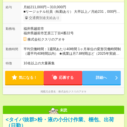
月給211,000円～310,000円
給与
■リージョナル社員（転勤あり） 大卒以上／月給231，000円～
310，000円 高卒以上／月給211，000円～310，000円 ★エリア
交通費別途支給あり
手当（石川県、富山県、福井県、岐阜県、群馬県、茨城県 月1
万円）を会社規定に基づき別途支給 ★別途、賞与（年2回）、各
福井県越前市
勤務地
種手当あり ★登録販売者資格保持者には、別途月1万円支給（実
福井県越前市芝原三丁目4番22号
務経験がない方にも同額を支給） ※ただし、短時間勤務・早番
固定社員は当社規定に従い額が変動 ＝＝＝＝＝＝＝＝＝＝＝＝
株式会社クスリのアオキ
＝＝ ★職務給制度で実力次第で収入アップ！ 職務内容に応じて
給与が支払われ、昇格試験なく役職に就いた時点で年収がUPす
平均労働時間：1週間あたり40時間 1ヶ月単位の変形労働時間制
勤務時間
る制度です。 約4割の社員が入社3年目で店長に就いています。
（週平均40時間以内） ★残業は月7.8時間ほど（2025年実績）
昇格すると、最大500万円の年収を手にできます。 ＝＝＝＝＝
＜店舗の基本営業時間＞ 9時～22時 ※勤務時間は店舗により異
＝＝＝＝＝＝＝＝＝ 【試用期間】試用期間なし
なります。 ＜シフト例＞ 早番：8時00分～17時00分 中番：11
10名以上の大量募集
特徴
時～20時 遅番：13時～22時 平均労働時間：1週間あたり40時間
1ヶ月単位の変形労働時間制（週平均40時間以内） ★残業は月
7.8時間ほど（2025年実績） ＜店舗の基本営業時間＞ 9時～22
気になる！
応募する
詳細へ
時 ※勤務時間は店舗により異なります。 ＜シフト例＞ 早番：8
時00分～17時00分 中番：11時～20時 遅番：13時～22時
掲載元企業名
株式会社クスリのアオキ
未読
<タイパ抜群>粉・液の小分け作業、梱包、出荷
（日勤）