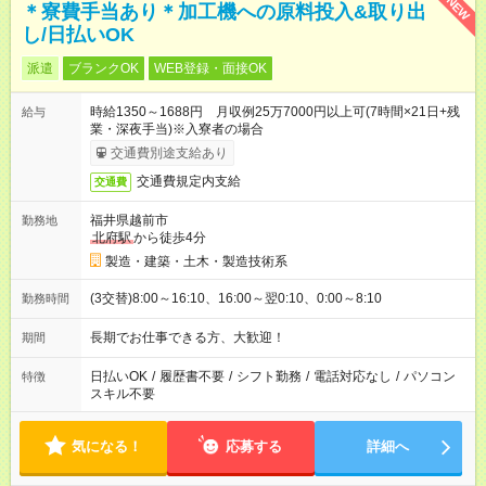
NEW
＊寮費手当あり＊加工機への原料投入&取り出
し/日払いOK
派遣
ブランクOK
WEB登録・面接OK
時給1350～1688円 月収例25万7000円以上可(7時間×21日+残
給与
業・深夜手当)※入寮者の場合
交通費別途支給あり
交通費規定内支給
交通費
福井県越前市
勤務地
北府駅
から徒歩4分
製造・建築・土木・製造技術系
(3交替)8:00～16:10、16:00～翌0:10、0:00～8:10
勤務時間
長期でお仕事できる方、大歓迎！
期間
日払いOK
/
履歴書不要
/
シフト勤務
/
電話対応なし
/
パソコン
特徴
スキル不要
気になる！
応募する
詳細へ