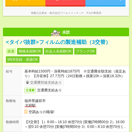
掲載元企業名
株式会社ワールドインテック R＆D事業部
未読
<タイパ抜群>フィルムの製造補助（3交替）
派遣
職種未経験OK
社会人未経験OK
ブランクOK
WEB登録・面接OK
基本時給1500円・深夜時給1875円 ※交通費全額支給（規定あ
給与
り） 【月収例】27.7万円（24日勤務＋残業10h＋深夜18.32h）
交通費別途支給あり
交通費支給あり
交通費
福井県越前市
勤務地
北府駅
空調ありの職場!
【3交替】 1）8:00～16:10 休憩70分 [実働]7時間00分 2）16:00
勤務時間
～翌0:10 休憩70分 [実働]7時間00分 3）0:00～8:10 休憩70分 [実
働]7時間00分