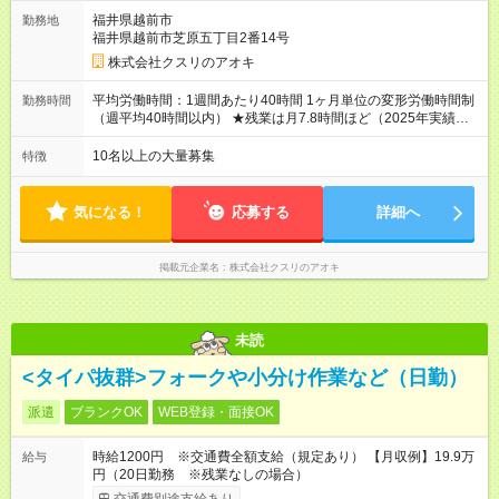
万円）を会社規定に基づき別途支給 ★別途、賞与（年2回）、各
福井県越前市
勤務地
種手当あり ★登録販売者資格保持者への月1万円支給を含む（実
福井県越前市芝原五丁目2番14号
務経験がない方にも同額を支給） ※ただし、短時間勤務・早番
固定社員は当社規定に従い額が変動 ＝＝＝＝＝＝＝＝＝＝＝＝
株式会社クスリのアオキ
＝＝ ★職務給制度で実力次第で収入アップ！ 職務内容に応じて
給与が支払われ、昇格試験なく役職に就いた時点で年収がUPす
平均労働時間：1週間あたり40時間 1ヶ月単位の変形労働時間制
勤務時間
る制度です。 約4割の社員が入社3年目で店長に就いています。
（週平均40時間以内） ★残業は月7.8時間ほど（2025年実績）
昇格すると、最大500万円の年収を手にできます。 ＝＝＝＝＝
＜店舗の基本営業時間＞ 9時～22時 ※勤務時間は店舗により異
＝＝＝＝＝＝＝＝＝ 【試用期間】試用期間なし
なります。 ＜シフト例＞ 早番：8時00分～17時00分 中番：11
10名以上の大量募集
特徴
時～20時 遅番：13時～22時 平均労働時間：1週間あたり40時間
1ヶ月単位の変形労働時間制（週平均40時間以内） ★残業は月
7.8時間ほど（2025年実績） ＜店舗の基本営業時間＞ 9時～22
気になる！
応募する
詳細へ
時 ※勤務時間は店舗により異なります。 ＜シフト例＞ 早番：8
時00分～17時00分 中番：11時～20時 遅番：13時～22時
掲載元企業名
株式会社クスリのアオキ
未読
<タイパ抜群>フォークや小分け作業など（日勤）
派遣
ブランクOK
WEB登録・面接OK
時給1200円 ※交通費全額支給（規定あり） 【月収例】19.9万
給与
円（20日勤務 ※残業なしの場合）