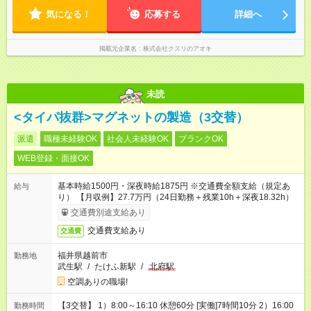
1ヶ月単位の変形労働時間制（週平均40時間以内） ★残業は月
7.8時間ほど（2025年実績） ＜店舗の基本営業時間＞ 9時～22
気になる！
応募する
詳細へ
時 ※勤務時間は店舗により異なります。 ＜シフト例＞ 早番：8
時00分～17時00分 中番：11時～20時 遅番：13時～22時
掲載元企業名
株式会社クスリのアオキ
未読
<タイパ抜群>マグネットの製造（3交替）
派遣
職種未経験OK
社会人未経験OK
ブランクOK
WEB登録・面接OK
基本時給1500円・深夜時給1875円 ※交通費全額支給（規定あ
給与
り） 【月収例】27.7万円（24日勤務＋残業10h＋深夜18.32h）
交通費別途支給あり
交通費支給あり
交通費
福井県越前市
勤務地
武生駅
/
たけふ新駅
/
北府駅
空調ありの職場!
【3交替】 1）8:00～16:10 休憩60分 [実働]7時間10分 2）16:00
勤務時間