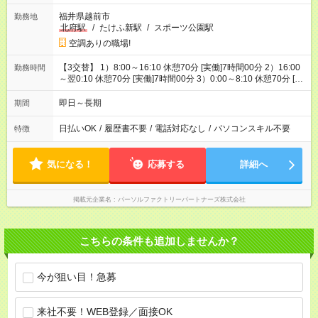
福井県越前市
勤務地
北府駅
/
たけふ新駅
/
スポーツ公園駅
空調ありの職場!
【3交替】 1）8:00～16:10 休憩70分 [実働]7時間00分 2）16:00
勤務時間
～翌0:10 休憩70分 [実働]7時間00分 3）0:00～8:10 休憩70分 [実
働]7時間00分
即日～長期
期間
日払いOK
/
履歴書不要
/
電話対応なし
/
パソコンスキル不要
特徴
気になる！
応募する
詳細へ
掲載元企業名
パーソルファクトリーパートナーズ株式会社
こちらの条件も追加しませんか？
今が狙い目！急募
来社不要！WEB登録／面接OK