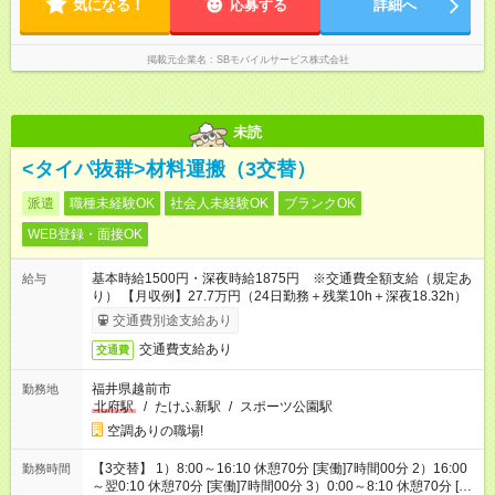
気になる！
応募する
詳細へ
掲載元企業名
SBモバイルサービス株式会社
未読
<タイパ抜群>材料運搬（3交替）
派遣
職種未経験OK
社会人未経験OK
ブランクOK
WEB登録・面接OK
基本時給1500円・深夜時給1875円 ※交通費全額支給（規定あ
給与
り） 【月収例】27.7万円（24日勤務＋残業10h＋深夜18.32h）
交通費別途支給あり
交通費支給あり
交通費
福井県越前市
勤務地
北府駅
/
たけふ新駅
/
スポーツ公園駅
空調ありの職場!
【3交替】 1）8:00～16:10 休憩70分 [実働]7時間00分 2）16:00
勤務時間
～翌0:10 休憩70分 [実働]7時間00分 3）0:00～8:10 休憩70分 [実