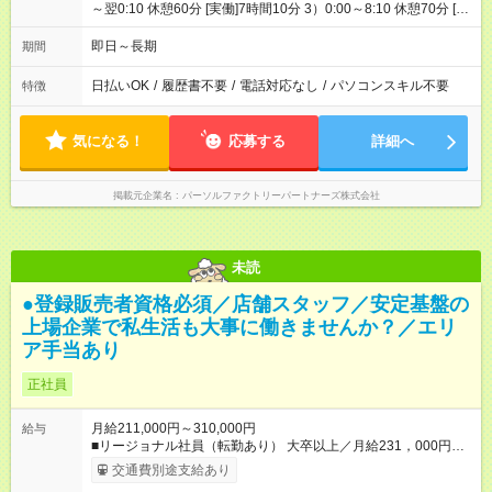
～翌0:10 休憩60分 [実働]7時間10分 3）0:00～8:10 休憩70分 [実
働]7時間00分
即日～長期
期間
日払いOK
/
履歴書不要
/
電話対応なし
/
パソコンスキル不要
特徴
気になる！
応募する
詳細へ
掲載元企業名
パーソルファクトリーパートナーズ株式会社
未読
●登録販売者資格必須／店舗スタッフ／安定基盤の
上場企業で私生活も大事に働きませんか？／エリ
ア手当あり
正社員
月給211,000円～310,000円
給与
■リージョナル社員（転勤あり） 大卒以上／月給231，000円～
310，000円 高卒以上／月給211，000円～310，000円 ★エリア
交通費別途支給あり
手当（石川県、富山県、福井県、岐阜県、群馬県、茨城県 月1