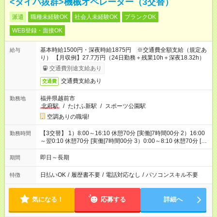
<タイパ抜群>機械オペレーター（3交替）
派遣
職種未経験OK
社会人未経験OK
ブランクOK
WEB登録・面接OK
基本時給1500円・深夜時給1875円 ※交通費全額支給（規定あ
給与
り） 【月収例】27.7万円（24日勤務＋残業10h＋深夜18.32h）
交通費別途支給あり
交通費支給あり
交通費
福井県越前市
勤務地
北府駅
/
たけふ新駅
/
スポーツ公園駅
空調ありの職場!
【3交替】 1）8:00～16:10 休憩70分 [実働]7時間00分 2）16:00
勤務時間
～翌0:10 休憩70分 [実働]7時間00分 3）0:00～8:10 休憩70分 [実
働]7時間00分
即日～長期
期間
日払いOK
/
履歴書不要
/
電話対応なし
/
パソコンスキル不要
特徴
気になる！
応募する
詳細へ