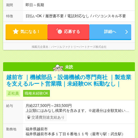
即日～長期
期間
日払いOK
/
履歴書不要
/
電話対応なし
/
パソコンスキル不要
特徴
気になる！
応募する
詳細へ
掲載元企業名
パーソルファクトリーパートナーズ株式会社
未読
越前市 ｜機械部品・設備機械の専門商社 ｜製造業
を支えるルート営業職｜未経験OK 転勤なし｜
正社員
職種未経験OK
月給227,500円～283,500円
給与
上記額にはみなし残業代を含みます。※超過分は全額支給いたし
ます。 みなし残業代 20,000円／月 みなし残業時間 10時間／月
交通費別途支給あり
■ 基本給：194,000円～250,000円 ・住宅手当：10,000円
・営業手当：20,000円 ・昼食手当：3,500円 ・通勤手
福井県越前市
勤務地
当：※2km以上から10,000円～ 支給 ■ 昇給：年１回（8月） ■
福井県越前市本多１丁目６番地１１号（最寄り駅：武生駅）
賞与：年２回（6月・12月） 【試用期間】試用期間あり 試用期