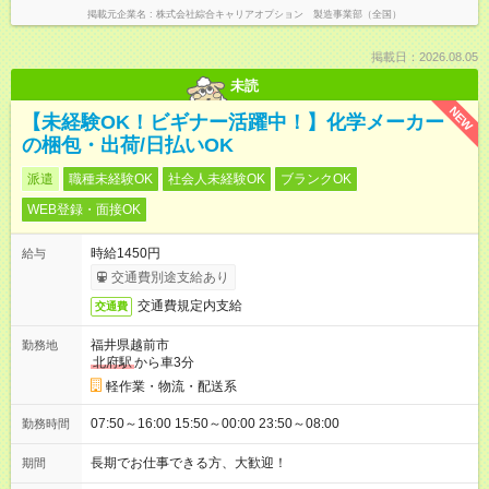
掲載元企業名
株式会社綜合キャリアオプション 製造事業部（全国）
掲載日：2026.08.05
未読
NEW
【未経験OK！ビギナー活躍中！】化学メーカー
の梱包・出荷/日払いOK
派遣
職種未経験OK
社会人未経験OK
ブランクOK
WEB登録・面接OK
時給1450円
給与
交通費別途支給あり
交通費規定内支給
交通費
福井県越前市
勤務地
北府駅
から車3分
軽作業・物流・配送系
07:50～16:00 15:50～00:00 23:50～08:00
勤務時間
長期でお仕事できる方、大歓迎！
期間