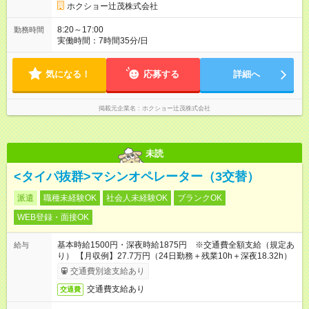
間の長さ：6ヶ月 雇用形態、給与は本採用時と同じです。
ホクショー辻茂株式会社
8:20～17:00
勤務時間
実働時間：7時間35分/日
気になる！
応募する
詳細へ
掲載元企業名
ホクショー辻茂株式会社
未読
<タイパ抜群>マシンオペレーター（3交替）
派遣
職種未経験OK
社会人未経験OK
ブランクOK
WEB登録・面接OK
基本時給1500円・深夜時給1875円 ※交通費全額支給（規定あ
給与
り） 【月収例】27.7万円（24日勤務＋残業10h＋深夜18.32h）
交通費別途支給あり
交通費支給あり
交通費