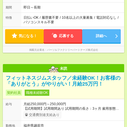
働]7時間00分
即日～長期
期間
日払いOK
/
履歴書不要
/
10名以上の大量募集
/
電話対応なし
/
特徴
パソコンスキル不要
気になる！
応募する
詳細へ
掲載元企業名
パーソルファクトリーパートナーズ株式会社
未読
フィットネスジムスタッフ／未経験OK！お客様の
「ありがとう」がやりがい！月給25万円！
契約社員
職種未経験OK
月給250,000円～250,000円
給与
【試用期間】試用期間あり 試用期間の長さ：3ヶ月 雇用形態、
給与は本採用時と同じです。
交通費別途支給あり
福井県越前市
勤務地