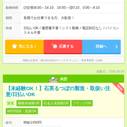
(3交替)8:00～16:10、16:00～翌0:10、0:00～8:10
勤務時間
長期でお仕事できる方、大歓迎！
期間
日払いOK
/
履歴書不要
/
シフト勤務
/
電話対応なし
/
パソコン
特徴
スキル不要
気になる！
応募する
詳細へ
掲載元企業名
株式会社綜合キャリアオプション 製造事業部（全国）
掲載日：2026.08.05
未読
NEW
【未経験OK！】石英るつぼの製造・取扱い注
意/日払いOK
派遣
職種未経験OK
社会人未経験OK
ブランクOK
WEB登録・面接OK
時給1450円
給与