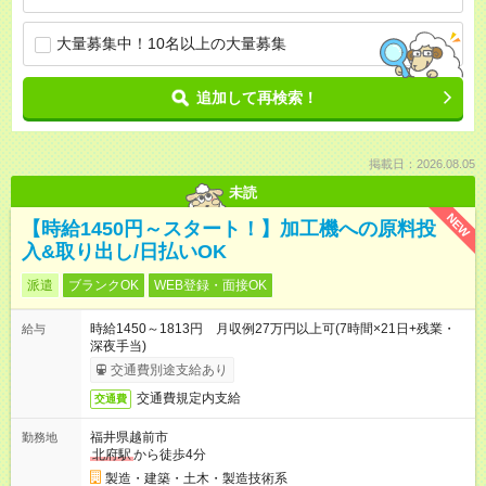
大量募集中！10名以上の大量募集
追加して再検索！
掲載日：2026.08.05
未読
NEW
【時給1450円～スタート！】加工機への原料投
入&取り出し/日払いOK
派遣
ブランクOK
WEB登録・面接OK
時給1450～1813円 月収例27万円以上可(7時間×21日+残業・
給与
深夜手当)
交通費別途支給あり
交通費規定内支給
交通費
福井県越前市
勤務地
北府駅
から徒歩4分
製造・建築・土木・製造技術系