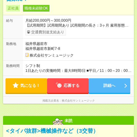
正社員
職種未経験OK
月給200,000円～300,000円
給与
【試用期間】試用期間あり 試用期間の長さ：3ヶ月 雇用形態、
給与は本採用時と同じです。
交通費別途支給あり
福井県越前市
勤務地
福井県越前市新町7-8
株式会社サンミュージック
シフト制
勤務時間
1日あたりの実働時間：最大8時間/日 ■平日／11：00～20：00 ■
土日祝／10：00～19：00
気になる！
応募する
詳細へ
掲載元企業名
株式会社サンミュージック
未読
<タイパ抜群>機械操作など（3交替）