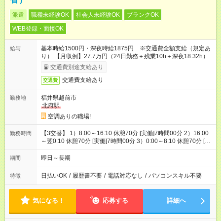
派遣
職種未経験OK
社会人未経験OK
ブランクOK
WEB登録・面接OK
基本時給1500円・深夜時給1875円 ※交通費全額支給（規定あ
給与
り） 【月収例】27.7万円（24日勤務＋残業10h＋深夜18.32h）
交通費別途支給あり
交通費支給あり
交通費
福井県越前市
勤務地
北府駅
空調ありの職場!
【3交替】 1）8:00～16:10 休憩70分 [実働]7時間00分 2）16:00
勤務時間
～翌0:10 休憩70分 [実働]7時間00分 3）0:00～8:10 休憩70分 [実
働]7時間00分
即日～長期
期間
日払いOK
/
履歴書不要
/
電話対応なし
/
パソコンスキル不要
特徴
気になる！
応募する
詳細へ