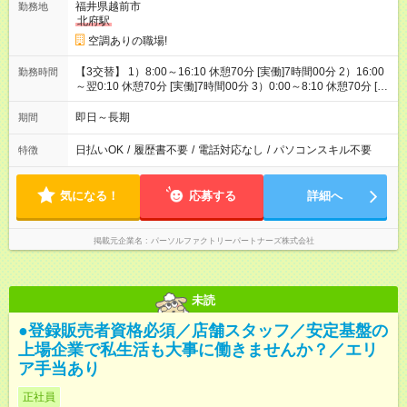
福井県越前市
勤務地
北府駅
空調ありの職場!
【3交替】 1）8:00～16:10 休憩70分 [実働]7時間00分 2）16:00
勤務時間
～翌0:10 休憩70分 [実働]7時間00分 3）0:00～8:10 休憩70分 [実
働]7時間00分
即日～長期
期間
日払いOK
/
履歴書不要
/
電話対応なし
/
パソコンスキル不要
特徴
気になる！
応募する
詳細へ
掲載元企業名
パーソルファクトリーパートナーズ株式会社
未読
●登録販売者資格必須／店舗スタッフ／安定基盤の
上場企業で私生活も大事に働きませんか？／エリ
ア手当あり
正社員