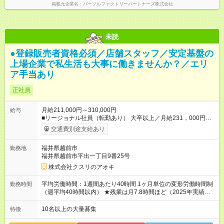
掲載元企業名
パーソルファクトリーパートナーズ株式会社
未読
●登録販売者資格必須／店舗スタッフ／安定基盤の
上場企業で私生活も大事に働きませんか？／エリ
ア手当あり
正社員
月給211,000円～310,000円
給与
■リージョナル社員（転勤あり） 大卒以上／月給231，000円～
310，000円 高卒以上／月給211，000円～310，000円 ★エリア
交通費別途支給あり
手当（石川県、富山県、福井県、岐阜県、群馬県、茨城県 月1
万円）を会社規定に基づき別途支給 ★別途、賞与（年2回）、各
福井県越前市
勤務地
種手当あり ★登録販売者資格保持者への月1万円支給を含む（実
福井県越前市平出一丁目9番25号
務経験がない方にも同額を支給） ※ただし、短時間勤務・早番
固定社員は当社規定に従い額が変動 ＝＝＝＝＝＝＝＝＝＝＝＝
株式会社クスリのアオキ
＝＝ ★職務給制度で実力次第で収入アップ！ 職務内容に応じて
給与が支払われ、昇格試験なく役職に就いた時点で年収がUPす
平均労働時間：1週間あたり40時間 1ヶ月単位の変形労働時間制
勤務時間
る制度です。 約4割の社員が入社3年目で店長に就いています。
（週平均40時間以内） ★残業は月7.8時間ほど（2025年実績）
昇格すると、最大500万円の年収を手にできます。 ＝＝＝＝＝
＜店舗の基本営業時間＞ 9時～22時 ※勤務時間は店舗により異
＝＝＝＝＝＝＝＝＝ 【試用期間】試用期間なし
なります。 ＜シフト例＞ 早番：8時00分～17時00分 中番：11
10名以上の大量募集
特徴
時～20時 遅番：13時～22時 平均労働時間：1週間あたり40時間