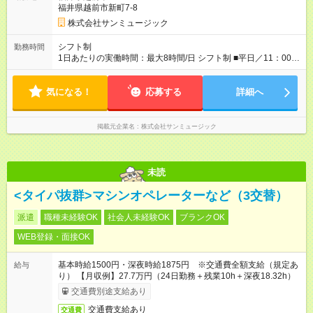
福井県越前市新町7-8
株式会社サンミュージック
シフト制
勤務時間
1日あたりの実働時間：最大8時間/日 シフト制 ■平日／11：00～
20：00 ■土日祝／10：00～19：00 ★残業は月数回、30分～1時
間程度とほとんどありません。
気になる！
応募する
詳細へ
掲載元企業名
株式会社サンミュージック
未読
<タイパ抜群>マシンオペレーターなど（3交替）
派遣
職種未経験OK
社会人未経験OK
ブランクOK
WEB登録・面接OK
基本時給1500円・深夜時給1875円 ※交通費全額支給（規定あ
給与
り） 【月収例】27.7万円（24日勤務＋残業10h＋深夜18.32h）
交通費別途支給あり
交通費支給あり
交通費