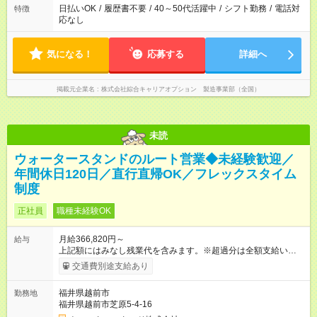
日払いOK
/
履歴書不要
/
40～50代活躍中
/
シフト勤務
/
電話対
特徴
応なし
気になる！
応募する
詳細へ
掲載元企業名
株式会社綜合キャリアオプション 製造事業部（全国）
未読
ウォータースタンドのルート営業◆未経験歓迎／
年間休日120日／直行直帰OK／フレックスタイム
制度
正社員
職種未経験OK
月給366,820円～
給与
上記額にはみなし残業代を含みます。※超過分は全額支給いたし
ます。 みなし残業代 45,520円／月 みなし残業時間 20時間／月
交通費別途支給あり
【試用期間】試用期間あり 試用期間の長さ：3ヶ月 ※ 雇用形態
と給与に、本採用時と異なる部分があります。 雇用形態：中途
福井県越前市
勤務地
採用（契約社員） 給与：日給 16,000円以上
福井県越前市芝原5-4-16