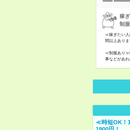
稼ぎ
制服
≪稼ぎたい人
間以上ありま
≪制服あり≫
事などがあれ
≪時短OK！
1900円！