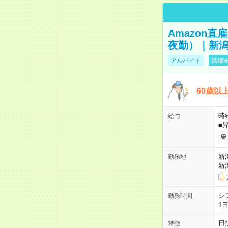
Amazon
夜勤）｜新潟
アルバイト
職種未
60歳以
時給
給与
■
新
勤務地
新
シ
勤務時間
1
日
特徴