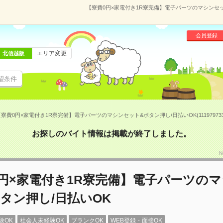
【寮費0円×家電付き1R寮完備】電子パーツのマシンセット
会員登録
エリア変更
北信越版
望条件
寮費0円×家電付き1R寮完備】電子パーツのマシンセット&ボタン押し/日払いOK(11197973
お探しのバイト情報は掲載が終了しました。
N
円×家電付き1R寮完備】電子パーツの
タン押し/日払いOK
験OK
社会人未経験OK
ブランクOK
WEB登録・面接OK