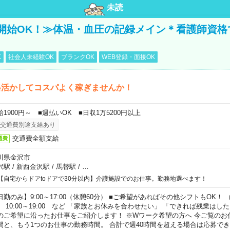
未読
開始OK！≫体温・血圧の記録メイン＊看護師資格
K
社会人未経験OK
ブランクOK
WEB登録・面接OK
格活かしてコスパよく稼ぎませんか！
給1900円～ ■週払いOK ■日収1万5200円以上
交通費別途支給あり
交通費全額支給
通費
川県金沢市
沢駅
/
新西金沢駅
/
馬替駅
/
…
【自宅からドアtoドアで30分以内】介護施設でのお仕事。勤務地選べます！
日勤のみ】9:00～17:00（休憩60分） ■ご希望があればその他シフトもOK！ （例）
0:00～19:00 など 「家族とお休みを合わせたい」 「できれば残業はし
のご希望に沿ったお仕事をご紹介します！ ※Wワーク希望の方へ 今ご覧のお
間と、もう1つのお仕事の勤務時間。 合計で週40時間を超える場合は応募で