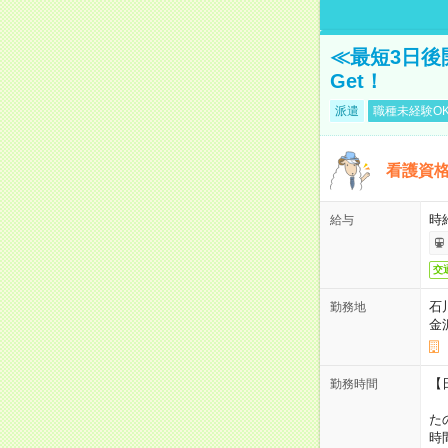
≪最短3日後
Get！
派遣
職種未経験O
看護資
時
給与
交
石
勤務地
金
【
勤務時間
1
た
時