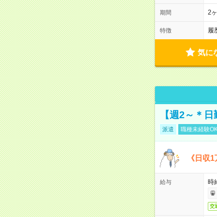
2
期間
履
特徴
気に
【週2～＊日
派遣
職種未経験O
《日収1
時
給与
交