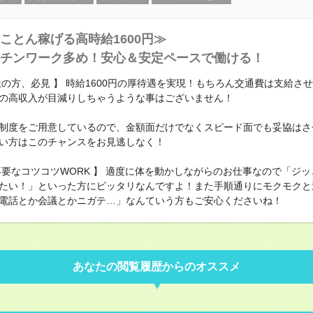
ことん稼げる高時給1600円≫
チンワーク多め！安心＆安定ペースで働ける！
派の方、必見 】 時給1600円の厚待遇を実現！もちろん交通費は支給さ
の高収入が目減りしちゃうような事はございません！
制度をご用意しているので、金額面だけでなくスピード面でも妥協はさ
い方はこのチャンスをお見逃しなく！
不要なコツコツWORK 】 適度に体を動かしながらのお仕事なので「ジ
たい！」といった方にピッタリなんですよ！また手順通りにモクモクと
電話とか会議とかニガテ…」なんていう方もご安心くださいね！
あなたの閲覧履歴からのオススメ