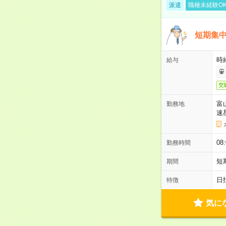
派遣
職種未経験O
短期集中
時給
給与
交
富
勤務地
速
08
勤務時間
短
期間
日
特徴
気に