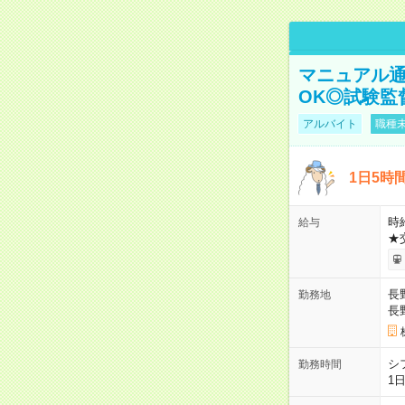
マニュアル通
OK◎試験監
アルバイト
職種未
1日5時
時給
給与
★
長
勤務地
長
シ
勤務時間
1