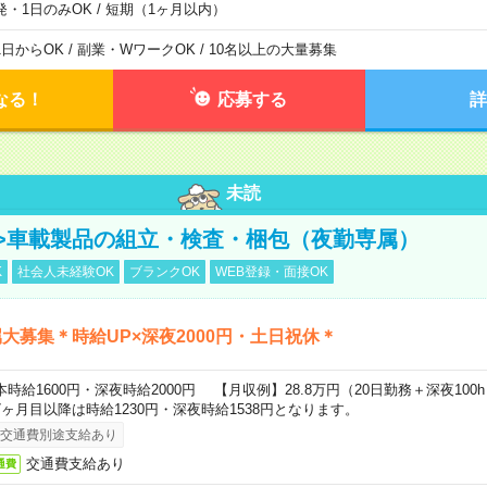
発・1日のみOK / 短期（1ヶ月以内）
1日からOK / 副業・WワークOK / 10名以上の大量募集
なる！
応募する
詳
未読
>車載製品の組立・検査・梱包（夜勤専属）
K
社会人未経験OK
ブランクOK
WEB登録・面接OK
大募集＊時給UP×深夜2000円・土日祝休＊
本時給1600円・深夜時給2000円 【月収例】28.8万円（20日勤務＋深夜100
7ヶ月目以降は時給1230円・深夜時給1538円となります。
交通費別途支給あり
交通費支給あり
通費