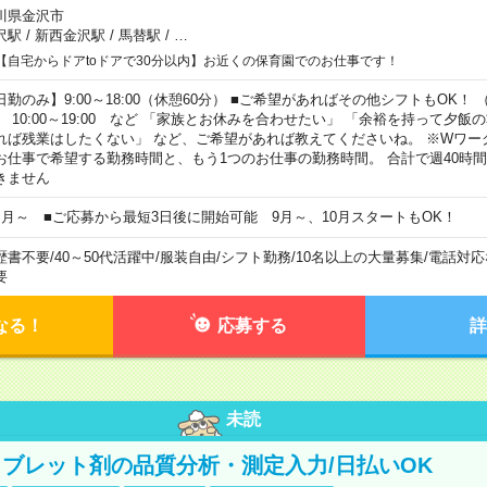
川県金沢市
沢駅
/
新西金沢駅
/
馬替駅
/
…
【自宅からドアtoドアで30分以内】お近くの保育園でのお仕事です！
日勤のみ】9:00～18:00（休憩60分） ■ご希望があればその他シフトもOK！ （例）
0:00～19:00 など 「家族とお休みを合わせたい」 「余裕を持って夕飯
れば残業はしたくない」 など、ご希望があれば教えてくださいね。 ※Wワー
お仕事で希望する勤務時間と、もう1つのお仕事の勤務時間。 合計で週40時
きません
ヶ月～ ■ご応募から最短3日後に開始可能 9月～、10月スタートもOK！
歴書不要
/
40～50代活躍中
/
服装自由
/
シフト勤務
/
10名以上の大量募集
/
電話対応
要
なる！
応募する
詳
未読
ブレット剤の品質分析・測定入力/日払いOK