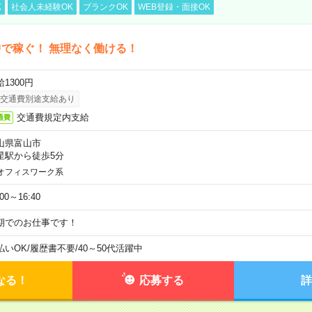
K
社会人未経験OK
ブランクOK
WEB登録・面接OK
で稼ぐ！ 無理なく働ける！
1300円
交通費別途支給あり
交通費規定内支給
通費
山県富山市
星駅から徒歩5分
オフィスワーク系
:00～16:40
期でのお仕事です！
払いOK
/
履歴書不要
/
40～50代活躍中
なる！
応募する
詳