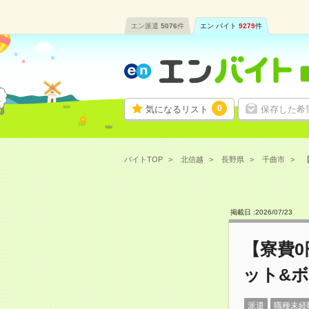
エン派遣
5076
件
エン バイト
9279
件
0
気になるリスト
保存した希
バイトTOP
北信越
長野県
千曲市
【
掲載日 :
2026
/
07
/
23
【寮費0
ット&ボ
派遣
職種未経