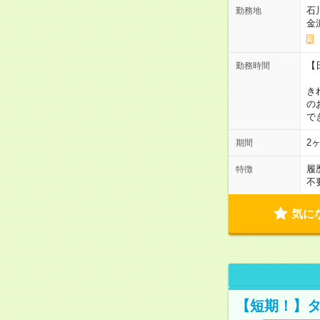
石
勤務地
金
【
勤務時間
1
き
の
で
2
期間
履
特徴
不
気に
【短期！】タ