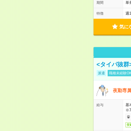
単
期間
週
特徴
気に
<タイパ抜群
派遣
職種未経験O
夜勤専属
基
給与
※
交