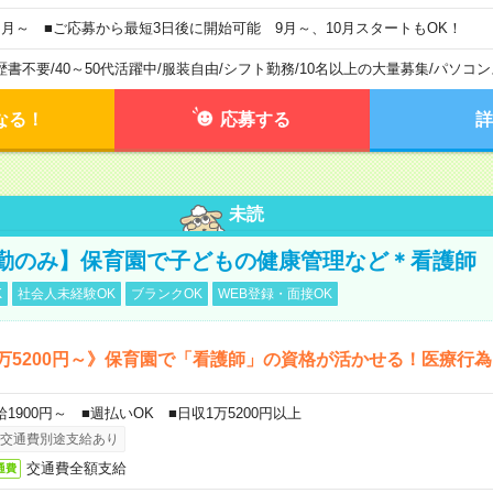
ヶ月～ ■ご応募から最短3日後に開始可能 9月～、10月スタートもOK！
歴書不要
/
40～50代活躍中
/
服装自由
/
シフト勤務
/
10名以上の大量募集
/
パソコン
なる！
応募する
詳
未読
勤のみ】保育園で子どもの健康管理など＊看護師
K
社会人未経験OK
ブランクOK
WEB登録・面接OK
万5200円～》保育園で「看護師」の資格が活かせる！医療行
給1900円～ ■週払いOK ■日収1万5200円以上
交通費別途支給あり
交通費全額支給
通費