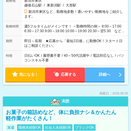
新潟市東区
勤務地
越後石山駅
/
東新潟駅
/
大形駅
新潟市東区など…勤務地多数！通いやすい勤務地をご紹介し
ます。
週5フルタイムがメインです！ ＜勤務時間の例＞ 8:00～17:00
勤務時間
8:30～17:30 9:00～18:00 10:00～19:00 20:30～翌5:30 など ★
その他にも勤務時間多数！ 日勤のみ、残業なし、交替制など
ご希望を教えてください！
即日～長期 ★応募から「最短2日後」に勤務OK！スタート日
期間
はご相談ください。
日払いOK
/
履歴書不要
/
40～50代活躍中
/
電話対応なし
/
パソ
特徴
コンスキル不要
気になる！
応募する
詳細へ
掲載日：2026.08.05
未読
お菓子の箱詰めなど、体に負担ナシ＆かんたん
軽作業がたくさん！
派遣
職種未経験OK
社会人未経験OK
ブランクOK