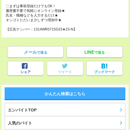
〇まずは事前登録だけでもOK！
履歴書不要で気軽にオンライン登録★
氏名・職種などを入力するだけ★
オシゴトただいま少しずつ増加中★
【広告ナンバー：1314WR0715G33★23-N】
メール
LINE
で送る
で送る
シェア
ツイート
ブックマーク
かんたん検索はこちら
エンバイトTOP
人気のバイト