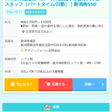
スタッフ（パートタイム/日勤）｜新潟南SSD
アルバイト
職種未経験OK
時給1,250円～1,250円
給与
■昇給・昇格 一定の条件を満たした場合、契約更新の際に年2回
まで昇給の機会があります。 ■正社員登用制度あり ※月末締/翌
交通費別途支給あり
月25日支払い ※時間外手当、別途支給 ※深夜割増賃金 (22:00～
翌5:00までは時給が25%UPします) ☆給与前払い制度有！
新潟市南区
勤務地
☆Amazon直雇用で安定して働けます！ 【試用期間】試用期間
新潟県新潟市南区北田中518-6 DPL新潟南 B区画
あり 試用期間の長さ：1週間 雇用形態、給与は本採用時と同じ
です。
アマゾンジャパン合同会社
シフト制
勤務時間
1日あたりの実働時間：最大8時間/日 シフト例 ・8時～17時 ・
12時～21時
日払いOK / 10名以上の大量募集
特徴
気になる！
応募する
詳細へ
未読