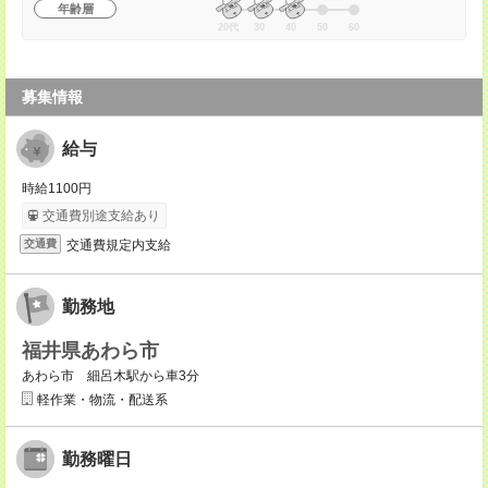
年齢層
20代
30
40
50
60
募集情報
給与
時給1100円
交通費別途支給あり
交通費規定内支給
交通費
勤務地
福井県あわら市
あわら市 細呂木駅から車3分
軽作業・物流・配送系
勤務曜日