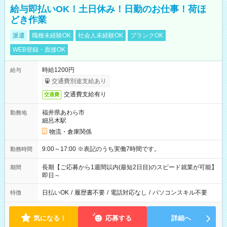
給与即払いOK！土日休み！日勤のお仕事！荷ほ
どき作業
派遣
職種未経験OK
社会人未経験OK
ブランクOK
WEB登録・面接OK
時給1200円
給与
交通費別途支給あり
交通費支給有り
交通費
福井県あわら市
勤務地
細呂木駅
物流・倉庫関係
9:00～17:00 ※表記のうち実働7時間です。
勤務時間
長期【ご応募から1週間以内(最短2日目)のスピード就業が可能】
期間
即日～
日払いOK
/
履歴書不要
/
電話対応なし
/
パソコンスキル不要
特徴
気になる！
応募する
詳細へ