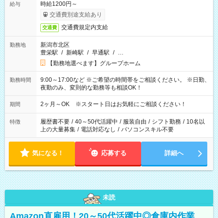
時給1200円～
給与
交通費別途支給あり
交通費規定内支給
交通費
新潟市北区
勤務地
豊栄駅
/
新崎駅
/
早通駅
/
…
【勤務地選べます】グループホーム
9:00～17:00など ※ご希望の時間帯をご相談ください。 ※日勤、
勤務時間
夜勤のみ、変則的な勤務等も相談OK！
2ヶ月～OK ※スタート日はお気軽にご相談ください！
期間
履歴書不要
/
40～50代活躍中
/
服装自由
/
シフト勤務
/
10名以
特徴
上の大量募集
/
電話対応なし
/
パソコンスキル不要
気になる！
応募する
詳細へ
未読
Amazon直雇用！20～50代活躍中◎倉庫内作業