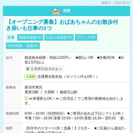
掲載日：2026.08.03
未読
【オープニング募集】おばあちゃんのお散歩付
き添いも仕事の1つ
派遣
職種未経験OK
社会人未経験OK
ブランクOK
WEB登録・面接OK
無資格未経験：時給1250円～ ■週払いOK ■扶養内OK ■日
給与
収1万円以上
交通費別途支給あり
交通費全額支給（ガソリン代もOK！）
交通費
新潟市東区
勤務地
東新潟駅
/
大形駅
/
越後石山駅
≪車通勤もOK！≫ご自宅近くでご希望の勤務地を紹介しま
す。
9:00～18:00（休憩60分） ■ご希望があれば下記シフトもOK！
勤務時間
早番 7:00～16:00 遅番 10:00～19:00 夜勤 16:30～翌9:30 「家族
と休みを合わせたい」 「余裕を持って夕飯の準備がしたい」
「できれば残業はしたくない」 など、ご希望を教えてください
【8月中のスタートOK！急募！】2カ月～ ■ご応募から最短2～
期間
ね。 ※Wワーク希望の方へ 今ご覧のお仕事で希望する勤務時間