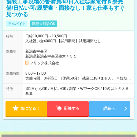
舗装工事現場の警備員/即日入社◎家電付き寮完
備/日払い可/履歴書・面接なし！家も仕事もすぐ
見つかる
アルバイト
職種未経験OK
日給10,000円～13,500円
給与
入社祝い金4000円 【試用期間】試用期間なし
新潟市中央区
勤務地
新潟県新潟市中央区鐘木４５１
フリック株式会社
8:00～17:00
勤務時間
実働時間：8時間/日 （休憩60分） 残業はありません。 ※短期の
募集は行っておりません。予めご了承くださいませ。
週1日からOK / 日払いOK / 副業・WワークOK / 10名以上の大量
特徴
募集
気になる！
応募する
詳細へ