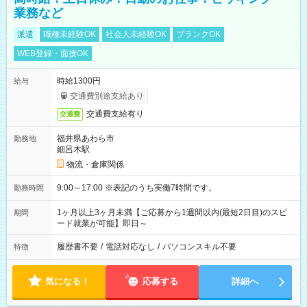
業務など
派遣
職種未経験OK
社会人未経験OK
ブランクOK
WEB登録・面接OK
時給1300円
給与
交通費別途支給あり
交通費支給有り
交通費
福井県あわら市
勤務地
細呂木駅
物流・倉庫関係
9:00～17:00 ※表記のうち実働7時間です。
勤務時間
1ヶ月以上3ヶ月未満【ご応募から1週間以内(最短2日目)のスピ
期間
ード就業が可能】即日～
履歴書不要
/
電話対応なし
/
パソコンスキル不要
特徴
気になる！
応募する
詳細へ