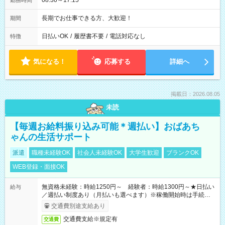
08:30～17:15
勤務時間
長期でお仕事できる方、大歓迎！
期間
日払いOK
/
履歴書不要
/
電話対応なし
特徴
気になる！
応募する
詳細へ
掲載日：2026.08.05
未読
【毎週お給料振り込み可能＊週払い】おばあち
ゃんの生活サポート
派遣
職種未経験OK
社会人未経験OK
大学生歓迎
ブランクOK
WEB登録・面接OK
無資格未経験：時給1250円～ 経験者：時給1300円～★日払い
給与
／週払い制度あり（月払いも選べます）※稼働開始時は手続き完
了次第のお支払いとなります。
交通費別途支給あり
交通費支給※規定有
交通費