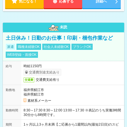
気になる！
応募する
詳細へ
未読
土日休み！日勤のお仕事！印刷・梱包作業など
派遣
職種未経験OK
社会人未経験OK
ブランクOK
WEB登録・面接OK
時給1150円
給与
交通費別途支給あり
交通費支給有り
交通費
福井県鯖江市
勤務地
福井県鯖江市
素材系メーカー
8:30～17:30 8:30～12:00 13:00～17:30 ※表記のうち実働3時間
勤務時間
30分から8時間です。
1ヶ月以上3ヶ月未満【ご応募から1週間以内(最短2日目)のスピ
期間