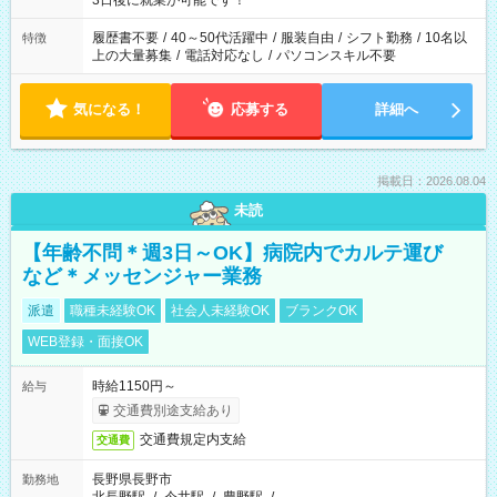
3日後に就業が可能です！
と、もう1つのお仕事の勤務時間。 合計で週40時間を超える場
合は応募できません。
履歴書不要
/
40～50代活躍中
/
服装自由
/
シフト勤務
/
10名以
特徴
上の大量募集
/
電話対応なし
/
パソコンスキル不要
気になる！
応募する
詳細へ
掲載日：2026.08.04
未読
【年齢不問＊週3日～OK】病院内でカルテ運び
など＊メッセンジャー業務
派遣
職種未経験OK
社会人未経験OK
ブランクOK
WEB登録・面接OK
時給1150円～
給与
交通費別途支給あり
交通費規定内支給
交通費
長野県長野市
勤務地