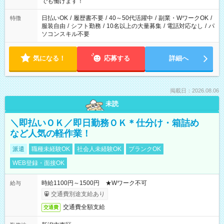
象となります ※労働者派遣法（日雇い派遣の原則禁止）によ
でも働けます！
り、短時間・短期間の就業はご案内が難しい場合があります
日払いOK
/
履歴書不要
/
40～50代活躍中
/
副業・WワークOK
/
特徴
服装自由
/
シフト勤務
/
10名以上の大量募集
/
電話対応なし
/
パ
ソコンスキル不要
気になる！
応募する
詳細へ
掲載日：2026.08.06
未読
＼即払いＯＫ／即日勤務ＯＫ＊仕分け・箱詰め
など人気の軽作業！
派遣
職種未経験OK
社会人未経験OK
ブランクOK
WEB登録・面接OK
時給1100円～1500円 ★Wワーク不可
給与
交通費別途支給あり
交通費全額支給
交通費