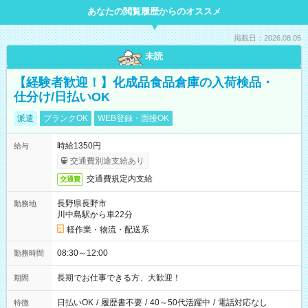
あなたの閲覧履歴からのオススメ
掲載日：2026.08.05
未読
【経験者歓迎！】化成品食品倉庫の入荷検品・
仕分け/日払いOK
派遣
ブランクOK
WEB登録・面接OK
時給1350円
給与
交通費別途支給あり
交通費規定内支給
交通費
長野県長野市
勤務地
川中島駅から車22分
軽作業・物流・配送系
08:30～12:00
勤務時間
長期でお仕事できる方、大歓迎！
期間
日払いOK
/
履歴書不要
/
40～50代活躍中
/
電話対応なし
特徴