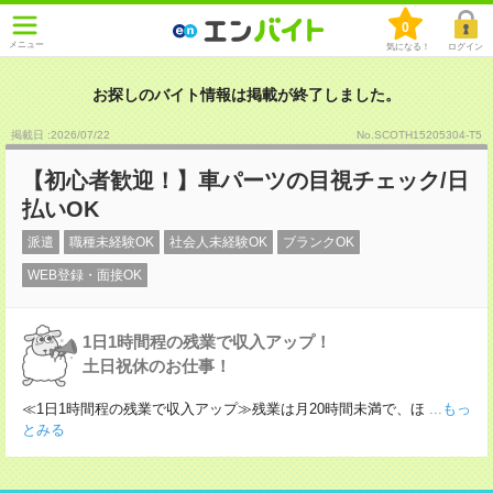
0
メニュー
気になる！
ログイン
お探しのバイト情報は掲載が終了しました。
掲載日 :2026
/
07
/
22
No.SCOTH15205304-T5
【初心者歓迎！】車パーツの目視チェック/日
払いOK
派遣
職種未経験OK
社会人未経験OK
ブランクOK
WEB登録・面接OK
1日1時間程の残業で収入アップ！
土日祝休のお仕事！
≪1日1時間程の残業で収入アップ≫残業は月20時間未満で、ほ
...もっ
とみる