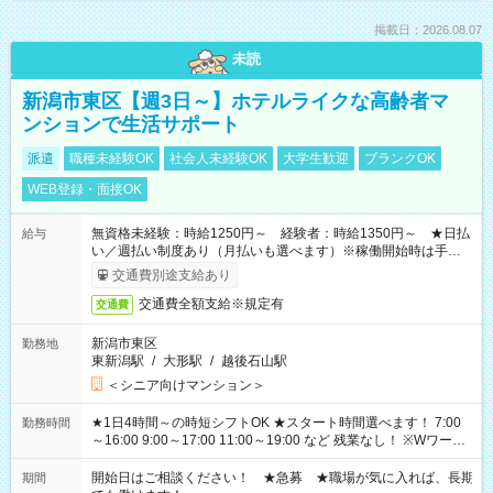
掲載日：2026.08.07
未読
新潟市東区【週3日～】ホテルライクな高齢者マ
ンションで生活サポート
派遣
職種未経験OK
社会人未経験OK
大学生歓迎
ブランクOK
WEB登録・面接OK
無資格未経験：時給1250円～ 経験者：時給1350円～ ★日払
給与
い／週払い制度あり（月払いも選べます）※稼働開始時は手続き
完了次第のお支払いとなります。
交通費別途支給あり
交通費全額支給※規定有
交通費
新潟市東区
勤務地
東新潟駅
/
大形駅
/
越後石山駅
＜シニア向けマンション＞
★1日4時間～の時短シフトOK ★スタート時間選べます！ 7:00
勤務時間
～16:00 9:00～17:00 11:00～19:00 など 残業なし！ ※Wワーク
の場合、他のお仕事と合わせ週40時間超の就業はご案内できま
せん ※法令に基づき、週20時間以上勤務は社会保険への加入対
開始日はご相談ください！ ★急募 ★職場が気に入れば、長期
期間