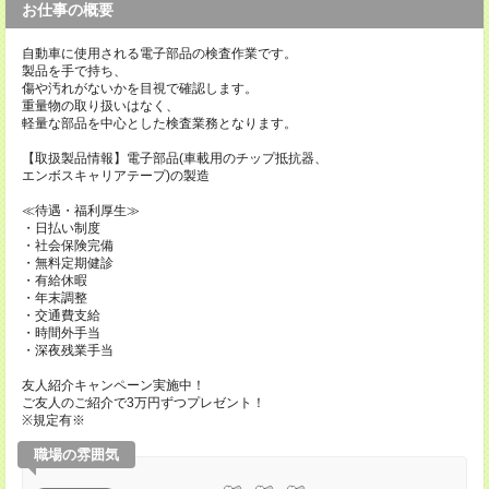
お仕事の概要
自動車に使用される電子部品の検査作業です。
製品を手で持ち、
傷や汚れがないかを目視で確認します。
重量物の取り扱いはなく、
軽量な部品を中心とした検査業務となります。
【取扱製品情報】電子部品(車載用のチップ抵抗器、
エンボスキャリアテープ)の製造
≪待遇・福利厚生≫
・日払い制度
・社会保険完備
・無料定期健診
・有給休暇
・年末調整
・交通費支給
・時間外手当
・深夜残業手当
友人紹介キャンペーン実施中！
ご友人のご紹介で3万円ずつプレゼント！
※規定有※
職場の雰囲気