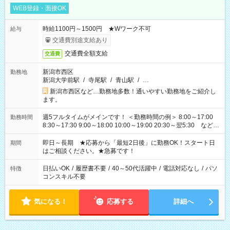
WEB登録・面接OK
時給1100円～1500円 ★Wワーク不可
給与
交通費別途支給あり
交通費全額支給
交通費
新潟市西区
勤務地
新潟大学前駅
/
寺尾駅
/
青山駅
/
…
新潟市西区など…勤務地多数！通いやすい勤務地をご紹介し
ます。
週5フルタイムがメインです！ ＜勤務時間の例＞ 8:00～17:00
勤務時間
8:30～17:30 9:00～18:00 10:00～19:00 20:30～翌5:30 など ★
その他にも勤務時間多数！ 日勤のみ、残業なし、交替制など
ご希望を教えてください！
即日～長期 ★応募から「最短2日後」に勤務OK！スタート日
期間
はご相談ください。★急募です！
日払いOK
/
履歴書不要
/
40～50代活躍中
/
電話対応なし
/
パソ
特徴
コンスキル不要
気になる！
応募する
詳細へ