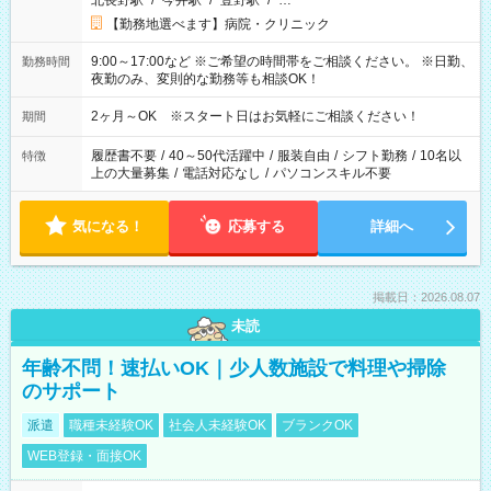
北長野駅
/
今井駅
/
豊野駅
/
…
【勤務地選べます】病院・クリニック
9:00～17:00など ※ご希望の時間帯をご相談ください。 ※日勤、
勤務時間
夜勤のみ、変則的な勤務等も相談OK！
2ヶ月～OK ※スタート日はお気軽にご相談ください！
期間
履歴書不要
/
40～50代活躍中
/
服装自由
/
シフト勤務
/
10名以
特徴
上の大量募集
/
電話対応なし
/
パソコンスキル不要
気になる！
応募する
詳細へ
掲載日：2026.08.07
未読
年齢不問！速払いOK｜少人数施設で料理や掃除
のサポート
派遣
職種未経験OK
社会人未経験OK
ブランクOK
WEB登録・面接OK