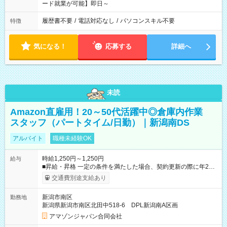
ード就業が可能】即日～
履歴書不要
/
電話対応なし
/
パソコンスキル不要
特徴
気になる！
応募する
詳細へ
未読
Amazon直雇用！20～50代活躍中◎倉庫内作業
スタッフ（パートタイム/日勤）｜新潟南DS
アルバイト
職種未経験OK
時給1,250円～1,250円
給与
■昇給・昇格 一定の条件を満たした場合、契約更新の際に年2回
まで昇給の機会があります。 ■正社員登用制度あり ※月末締/翌
交通費別途支給あり
月25日支払い ※時間外手当、別途支給 ※深夜割増賃金 (22:00～
翌5:00までは時給が25%UPします) ☆給与前払い制度有！
新潟市南区
勤務地
☆Amazon直雇用で安定して働けます！ 【試用期間】試用期間
新潟県新潟市南区北田中518-6 DPL新潟南A区画
あり 試用期間の長さ：1週間 雇用形態、給与は本採用時と同じ
です。
アマゾンジャパン合同会社