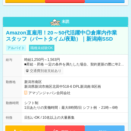
未読
Amazon直雇用！20～50代活躍中◎倉庫内作業
スタッフ（パートタイム/夜勤）｜新潟南SSD
アルバイト
職種未経験OK
時給1,250円～1,563円
給与
■昇給・昇格 一定の条件を満たした場合、契約更新の際に年2回
まで昇給の機会があります。 ■正社員登用制度あり ※月末締/翌
交通費別途支給あり
月25日支払い ※時間外手当、別途支給 ※深夜割増賃金 (22:00～
翌5:00までは時給が25%UPします) ☆給与前払い制度有！
新潟市南区
勤務地
☆Amazon直雇用で安定して働けます！ 【試用期間】試用期間
新潟県新潟市南区北田中518-6 DPL新潟南 B区画
あり 試用期間の長さ：1週間 雇用形態、給与は本採用時と同じ
です。
アマゾンジャパン合同会社
シフト制
勤務時間
1日あたりの実働時間：最大8時間/日 シフト例 ・21時～6時
日払いOK / 10名以上の大量募集
特徴