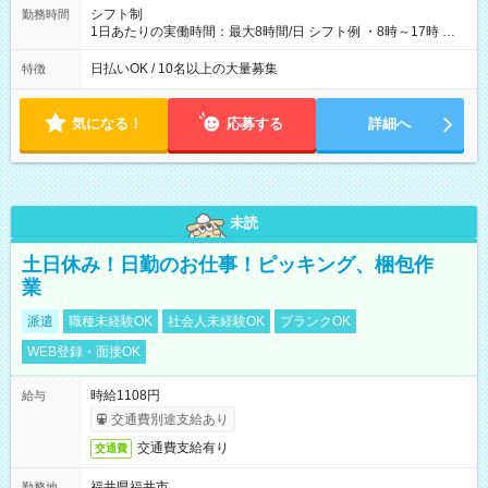
シフト制
勤務時間
1日あたりの実働時間：最大8時間/日 シフト例 ・8時～17時 ・
12時～21時
日払いOK / 10名以上の大量募集
特徴
気になる！
応募する
詳細へ
未読
土日休み！日勤のお仕事！ピッキング、梱包作
業
派遣
職種未経験OK
社会人未経験OK
ブランクOK
WEB登録・面接OK
時給1108円
給与
交通費別途支給あり
交通費支給有り
交通費
福井県福井市
勤務地