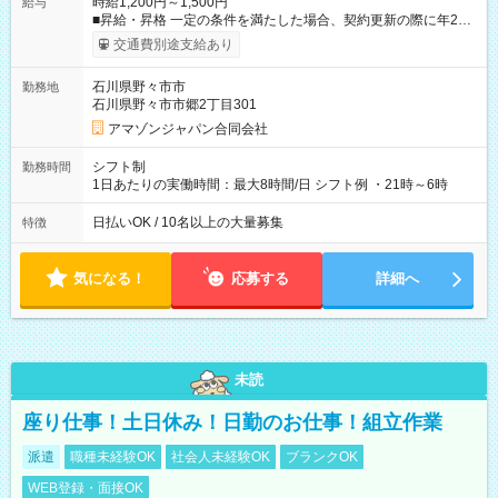
時給1,200円～1,500円
給与
■昇給・昇格 一定の条件を満たした場合、契約更新の際に年2回
まで昇給の機会があります。 ■正社員登用制度あり ※月末締/翌
交通費別途支給あり
月25日支払い ※時間外手当、別途支給 ※深夜割増賃金 (22:00～
翌5:00までは時給が25%UPします) ☆給与前払い制度有！
石川県野々市市
勤務地
☆Amazon直雇用で安定して働けます！ 【試用期間】試用期間
石川県野々市市郷2丁目301
あり 試用期間の長さ：1週間 雇用形態、給与は本採用時と同じ
です。
アマゾンジャパン合同会社
シフト制
勤務時間
1日あたりの実働時間：最大8時間/日 シフト例 ・21時～6時
日払いOK / 10名以上の大量募集
特徴
気になる！
応募する
詳細へ
未読
座り仕事！土日休み！日勤のお仕事！組立作業
派遣
職種未経験OK
社会人未経験OK
ブランクOK
WEB登録・面接OK