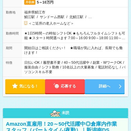
5～10万円
月収例
福井県鯖江市
勤務地
鯖江駅
/
サンドーム西駅
/
北鯖江駅
/
…
＜ご近所の老人ホームなど＞
★1日5時間～の時短シフトOK ★もちろんフルタイムシフトも可
勤務時間
能 ★スタート時間選べます 7:00～16:00 9:00～18:00 11:00～
20:00 など 残業なし！ ※Wワークの場合、他のお仕事と合わせ
週40時間超の就業はご案内できません ※法令に基づき、週20時
開始日はご相談ください！ ★職場が気に入れば、長期でも働
期間
間以上勤務は社会保険への加入対象となります ※労働者派遣法
けます！
（日雇い派遣の原則禁止）により、短時間・短期間の就業はご
案内が難しい場合があります
日払いOK
/
履歴書不要
/
40～50代活躍中
/
副業・WワークOK
/
特徴
服装自由
/
シフト勤務
/
10名以上の大量募集
/
電話対応なし
/
パ
ソコンスキル不要
気になる！
応募する
詳細へ
未読
Amazon直雇用！20～50代活躍中◎倉庫内作業
スタッフ（パートタイム/夜勤）｜新潟南DS