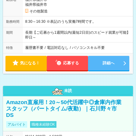
福井県福井市
その他製造
8:30～16:30 ※表記のうち実働7時間です。
勤務時間
長期【ご応募から1週間以内(最短2日目)のスピード就業が可能】
期間
即日～
履歴書不要
/
電話対応なし
/
パソコンスキル不要
特徴
気になる！
応募する
詳細へ
未読
Amazon直雇用！20～50代活躍中◎倉庫内作業
スタッフ（パートタイム/夜勤）｜石川野々市
DS
アルバイト
職種未経験OK