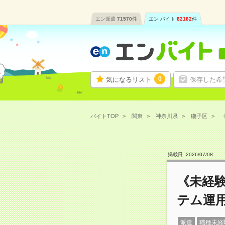
エン派遣
71570
件
エン バイト
82182
件
0
気になるリスト
保存した希
バイトTOP
関東
神奈川県
磯子区
《
掲載日 :
2026
/
07
/
08
《未経験
テム運
派遣
職種未経