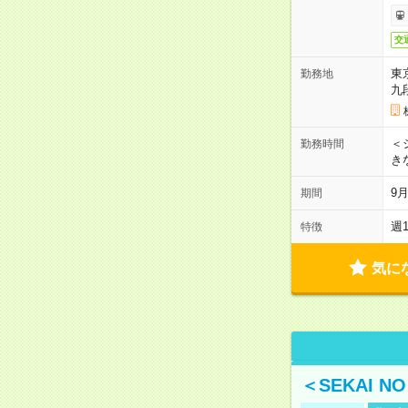
交
東
勤務地
九
＜シ
勤務時間
き
9
期間
週
特徴
気に
＜SEKAI 