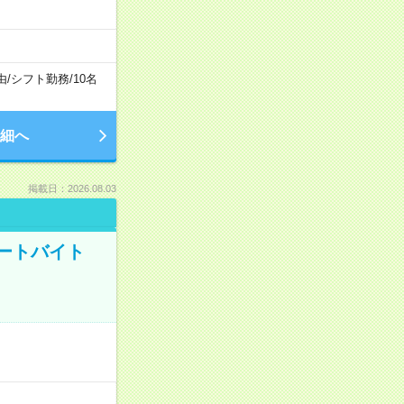
由
/
シフト勤務
/
10名
細へ
掲載日：2026.08.03
ートバイト