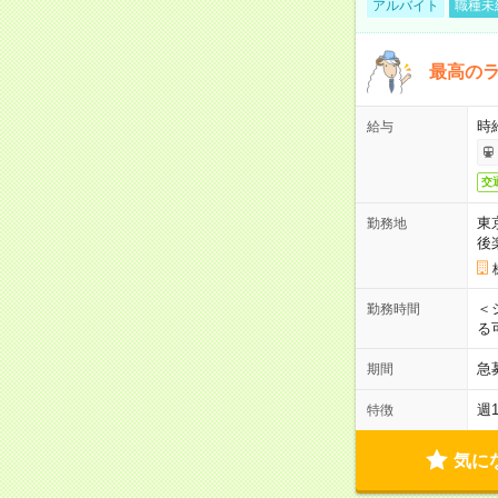
アルバイト
職種未
最高のラ
時
給与
交
東
勤務地
後
＜
勤務時間
る
急
期間
週
特徴
気に