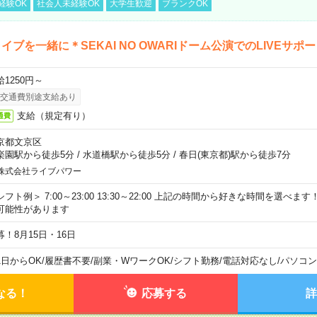
経験OK
社会人未経験OK
大学生歓迎
ブランクOK
イブを一緒に＊SEKAI NO OWARIドーム公演でのLIVEサポ
給1250円～
交通費別途支給あり
支給（規定有り）
通費
京都文京区
楽園駅から徒歩5分
/
水道橋駅から徒歩5分
/
春日(東京都)駅から徒歩7分
株式会社ライブパワー
シフト例＞ 7:00～23:00 13:30～22:00 上記の時間から好きな時間を選べま
可能性があります
募！8月15日・16日
1日からOK
/
履歴書不要
/
副業・WワークOK
/
シフト勤務
/
電話対応なし
/
パソコン
なる！
応募する
詳