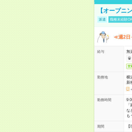
【オープニン
派遣
職種未経験O
≪週2日
無
給与
交
横
勤務地
新
9:
勤務時間
「
な
も
【
期間