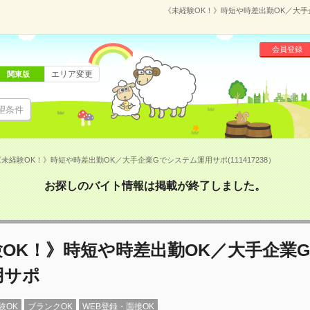
《未経験OK！》時短や時差出勤OK／大手企
会員登録
エリア変更
関東版
望条件
未経験OK！》時短や時差出勤OK／大手企業Gでシステム運用サポ(111417238）
お探しのバイト情報は掲載が終了しました。
OK！》時短や時差出勤OK／大手企業
用サポ
験OK
ブランクOK
WEB登録・面接OK