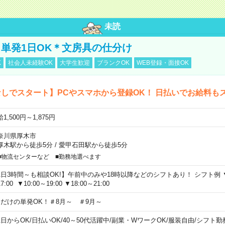
未読
単発1日OK＊文房具の仕分け
K
社会人未経験OK
大学生歓迎
ブランクOK
WEB登録・面接OK
しでスタート】PCやスマホから登録OK！ 日払いでお給料も
1,500円～1,875円
奈川県厚木市
厚木駅から徒歩5分
/
愛甲石田駅から徒歩5分
■物流センターなど ■勤務地選べます
1日3時間～も相談OK!】午前中のみや18時以降などのシフトあり！ シフト例 ▼9:00
7:00 ▼10:00～19:00 ▼18:00～21:00
日だけの単発OK！＃8月～ ＃9月～
1日からOK
/
日払いOK
/
40～50代活躍中
/
副業・WワークOK
/
服装自由
/
シフト勤