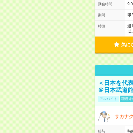
9:
勤務時間
即
期間
週
特徴
以
気に
＜日本を代
＠日本武道
アルバイト
職種未
サカナク
時
給与