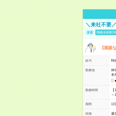
＼来社不要／
派遣
職種未経験O
【面談な
時給
給与
神
勤務地
本
【
勤務時間
～1
1
期間
週
特徴