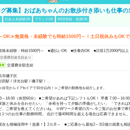
グ募集】おばあちゃんのお散歩付き添いも仕事の
K
社会人未経験OK
ブランクOK
WEB登録・面接OK
～OK≫無資格・未経験でも時給1500円～！土日祝休みもOK
資格未経験：時給1500円～ ■週払いOK ■扶養内OK ■日収1万2000円以上
交通費別途支給あり
交通費全額支給
通費
浜市磯子区
杉田駅
/
洋光台駅
/
磯子駅
/
…
≪自宅からドアtoドアで30分以内！≫ご希望の勤務地を紹介します。
00～18:00（休憩60分） ■ご希望があれば下記シフトもOK！ 早番 7:00～16:00 遅
家族と休みを合わせたい」 「余裕を持って夕飯の準備がしたい」 「できれば
ど、ご希望を教えてくださいね。 ※Wワーク希望の方へ 今ご覧のお仕事で希
う1つのお仕事の勤務時間。 合計で週40時間を超える場合は応募できません。
現在も積極採用中！急募！】2カ月～ ■ご応募から最短2～3日後の就業も相