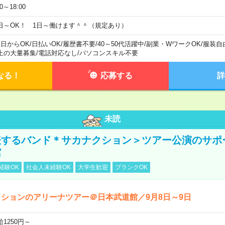
00～18:00
日～OK！ 1日～働けます＾＾（規定あり）
1日からOK
/
日払いOK
/
履歴書不要
/
40～50代活躍中
/
副業・WワークOK
/
服装自
上の大量募集
/
電話対応なし
/
パソコンスキル不要
なる！
応募する
詳
未読
表するバンド＊サカナクション＞ツアー公演のサポ
館
経験OK
社会人未経験OK
大学生歓迎
ブランクOK
ションのアリーナツアー＠日本武道館／9月8日～9日
給1250円～