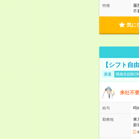
履
特徴
不
気に
【シフト自由
派遣
職種未経験O
来社不要
時
給与
東
勤務地
新