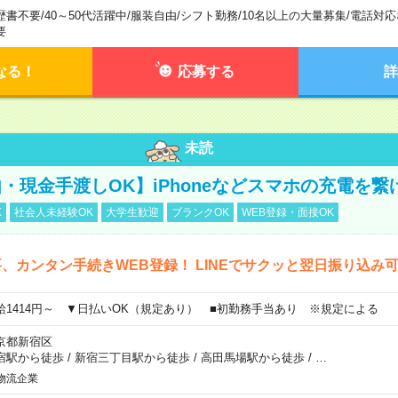
歴書不要
/
40～50代活躍中
/
服装自由
/
シフト勤務
/
10名以上の大量募集
/
電話対応
要
なる！
応募する
詳
未読
・現金手渡しOK】iPhoneなどスマホの充電を繋
K
社会人未経験OK
大学生歓迎
ブランクOK
WEB登録・面接OK
、カンタン手続きWEB登録！ LINEでサクッと翌日振り込み
給1414円～ ▼日払いOK（規定あり） ■初勤務手当あり ※規定による
京都新宿区
宿駅から徒歩
/
新宿三丁目駅から徒歩
/
高田馬場駅から徒歩
/
…
物流企業