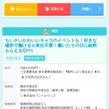
気になる！
応募する
詳細へ
未読
ちいさいかわいいキャラのイベントも！好きな
場所で働ける☆来社不要！働いたその日に給料
もらえる◎/T1
アルバイト
職種未経験OK
日給13,000円～
給与
＋交通費支給 ★交通費全額支給！ ┗案件により規定あり ★日払
いOK！（規定あり） ┗働いたその日に現金GET♪ お仕事後はコ
交通費別途支給あり
ンビニATMから 日払い分を引き落とせます！ 【試用期間】試
用期間なし
横浜市港北区
勤務地
神奈川県横浜市港北区（最寄り駅：新横浜駅）
株式会社ワンベルウッズ
勤務時間は指定なし
勤務時間
変形労働時間制 想定労働時間160時間/月 【シフト例】 ・8：00