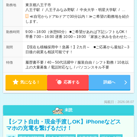
東京都八王子市
勤務地
八王子駅
/
八王子みなみ野駅
/
中央大学・明星大学駅
/
…
≪自宅からドアtoドアで30分以内！≫ご希望の勤務地を紹介
します。
9:00～18:00（休憩60分） ■ご希望があれば下記シフトもOK！
勤務時間
早番 7:00～16:00 遅番 10:00～19:00 「家族と休みを合わせた
い」 「余裕を持って夕飯の準備がしたい」 「できれば残業はし
たくない」 など、ご希望を教えてくださいね。 ※Wワーク希望
【現在も積極採用中！急募！】2カ月～ ■ご応募から最短2～3
期間
の方へ 今ご覧のお仕事で希望する勤務時間と、もう1つのお仕事
日後の就業も相談可能です！
の勤務時間。 合計で週40時間を超える場合は応募できません。
履歴書不要
/
40～50代活躍中
/
服装自由
/
シフト勤務
/
10名以
特徴
上の大量募集
/
電話対応なし
/
パソコンスキル不要
気になる！
応募する
詳細へ
掲載日：2026.08.07
未読
【シフト自由・現金手渡しOK】iPhoneなどス
マホの充電を繋げるだけ！