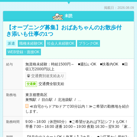
掲載日：2026.08.09
未読
【オープニング募集】おばあちゃんのお散歩付
き添いも仕事の1つ
派遣
職種未経験OK
社会人未経験OK
ブランクOK
WEB登録・面接OK
無資格未経験：時給1500円～ ■週払いOK ■扶養内OK ■日
給与
収1万2000円以上
交通費別途支給あり
交通費全額支給
交通費
東京都豊島区
勤務地
巣鴨駅
/
目白駅
/
北池袋駅
/
…
≪自宅からドアtoドアで30分以内！≫ご希望の勤務地を紹介
します。
9:00～18:00（休憩60分） ■ご希望があれば下記シフトもOK！
勤務時間
早番 7:00～16:00 遅番 10:00～19:00 夜勤 16:30～翌9:30 「家族
と休みを合わせたい」 「余裕を持って夕飯の準備がしたい」
「できれば残業はしたくない」 など、ご希望を教えてください