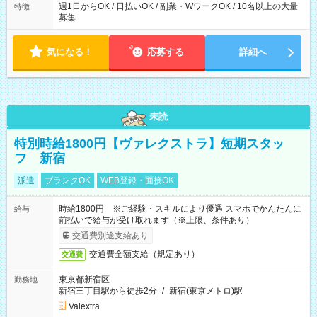
とんどです！ ★早く勤務が終わっても日給保証あり！
週1日からOK / 日払いOK / 副業・WワークOK / 10名以上の大量
特徴
募集
気になる！
応募する
詳細へ
未読
特別時給1800円【ヴァレクストラ】短期スタッ
フ 新宿
派遣
ブランクOK
WEB登録・面接OK
時給1800円 ※ご経験・スキルにより優遇 スマホでかんたんに
給与
前払いで給与が受け取れます（※上限、条件あり）
交通費別途支給あり
交通費全額支給（規定あり）
交通費
東京都新宿区
勤務地
新宿三丁目駅から徒歩2分
/
新宿(東京メトロ)駅
Valextra