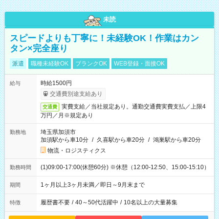
未読
スピードよりも丁寧に！未経験OK！作業はカン
タン×完全座り
派遣
職種未経験OK
ブランクOK
WEB登録・面接OK
時給1500円
給与
交通費別途支給あり
実費支給／当社規定あり。通勤交通費実費支払／上限4
交通費
万円／月※規定あり
埼玉県加須市
勤務地
加須駅から車10分
/
久喜駅から車20分
/
鴻巣駅から車20分
物流・ロジスティクス
(1)09:00-17:00(休憩60分) ※休憩（12:00-12:50、15:00-15:10）
勤務時間
1ヶ月以上3ヶ月未満／即日～9月末まで
期間
履歴書不要
/
40～50代活躍中
/
10名以上の大量募集
特徴