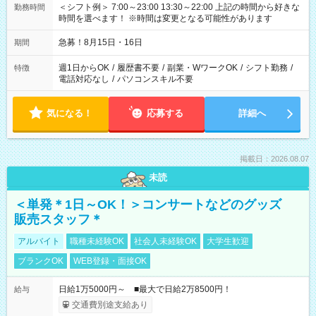
＜シフト例＞ 7:00～23:00 13:30～22:00 上記の時間から好きな
勤務時間
時間を選べます！ ※時間は変更となる可能性があります
急募！8月15日・16日
期間
週1日からOK
/
履歴書不要
/
副業・WワークOK
/
シフト勤務
/
特徴
電話対応なし
/
パソコンスキル不要
気になる！
応募する
詳細へ
掲載日：2026.08.07
未読
＜単発＊1日～OK！＞コンサートなどのグッズ
販売スタッフ＊
アルバイト
職種未経験OK
社会人未経験OK
大学生歓迎
ブランクOK
WEB登録・面接OK
日給1万5000円～ ■最大で日給2万8500円！
給与
交通費別途支給あり