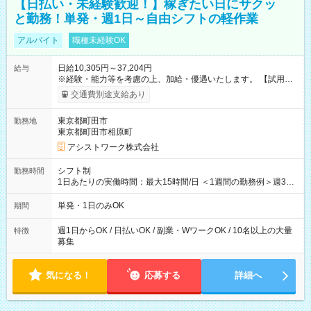
【日払い・未経験歓迎！】稼ぎたい日にサクッ
と勤務！単発・週1日～自由シフトの軽作業
アルバイト
職種未経験OK
日給10,305円～37,204円
給与
※経験・能力等を考慮の上、加給・優遇いたします。 【試用期
間】試用期間なし
交通費別途支給あり
東京都町田市
勤務地
東京都町田市相原町
アシストワーク株式会社
シフト制
勤務時間
1日あたりの実働時間：最大15時間/日 ＜1週間の勤務例＞週3回
勤務 勤務：月・水・金 休み：火・木・土・日 好きな時にお仕事
可能です！ ※1日あたりの最大実働時間は日勤、夜勤共に勤務し
単発・1日のみOK
期間
た時間になります。
週1日からOK / 日払いOK / 副業・WワークOK / 10名以上の大量
特徴
募集
気になる！
応募する
詳細へ