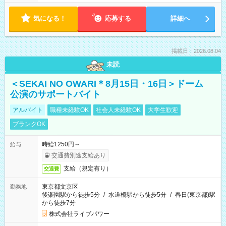
気になる！
応募する
詳細へ
掲載日：2026.08.04
未読
＜SEKAI NO OWARI＊8月15日・16日＞ドーム
公演のサポートバイト
アルバイト
職種未経験OK
社会人未経験OK
大学生歓迎
ブランクOK
時給1250円～
給与
交通費別途支給あり
支給（規定有り）
交通費
東京都文京区
勤務地
後楽園駅から徒歩5分
/
水道橋駅から徒歩5分
/
春日(東京都)駅
から徒歩7分
株式会社ライブパワー