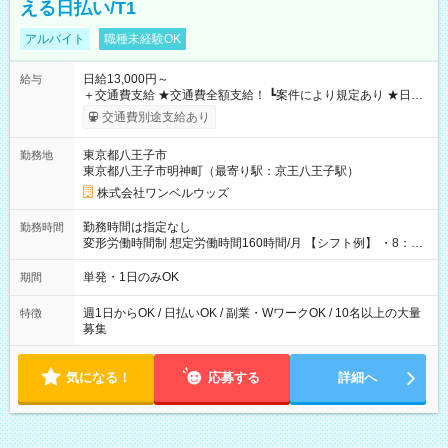
える日払い/T1
アルバイト
職種未経験OK
日給13,000円～
給与
＋交通費支給 ★交通費全額支給！ ┗案件により規定あり ★日払
いOK！（規定あり） ┗働いたその日に現金GET♪ お仕事後はコ
交通費別途支給あり
ンビニATMから 日払い分を引き落とせます！ 【試用期間】試
用期間なし
東京都八王子市
勤務地
東京都八王子市明神町（最寄り駅：京王八王子駅）
株式会社ワンベルウッズ
勤務時間は指定なし
勤務時間
変形労働時間制 想定労働時間160時間/月 【シフト例】 ・8：00
～21：00
単発・1日のみOK
期間
週1日からOK / 日払いOK / 副業・WワークOK / 10名以上の大量
特徴
募集
気になる！
応募する
詳細へ