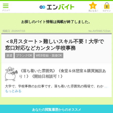
0
メニュー
気になる！
ログイン
お探しのバイト情報は掲載が終了しました。
掲載日 :2026
/
07
/
10
No.AHTAM1722sin
＜8月スタート＞難しいスキル不要！大学で
窓口対応などカンタン学校事務
派遣
ブランクOK
WEB登録・面接OK
《落ち着いた雰囲気》《食堂＆休憩室＆購買施設あ
り！》《開始日相談可！》
大学で、学校事務のお仕事です。落ち着いた雰囲気の職場で、わか
...
もっとみる
あなたの閲覧履歴からのオススメ