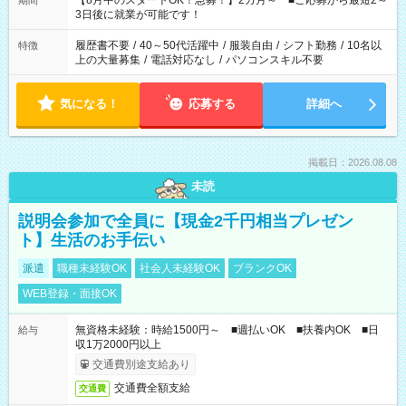
【8月中のスタートOK！急募！】2カ月～ ■ご応募から最短2～
期間
ね。 ※Wワーク希望の方へ 今ご覧のお仕事で希望する勤務時間
3日後に就業が可能です！
と、もう1つのお仕事の勤務時間。 合計で週40時間を超える場
合は応募できません。
履歴書不要
/
40～50代活躍中
/
服装自由
/
シフト勤務
/
10名以
特徴
上の大量募集
/
電話対応なし
/
パソコンスキル不要
気になる！
応募する
詳細へ
掲載日：2026.08.08
未読
説明会参加で全員に【現金2千円相当プレゼン
ト】生活のお手伝い
派遣
職種未経験OK
社会人未経験OK
ブランクOK
WEB登録・面接OK
無資格未経験：時給1500円～ ■週払いOK ■扶養内OK ■日
給与
収1万2000円以上
交通費別途支給あり
交通費全額支給
交通費