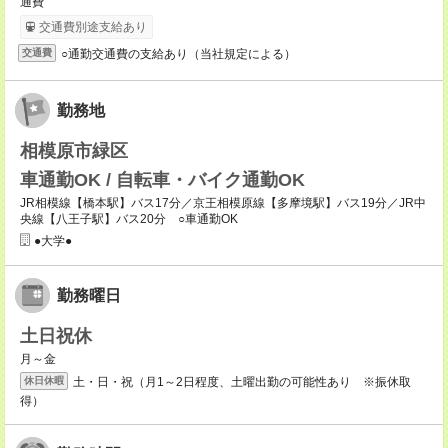
通費
交通費別途支給あり
○通勤交通費の支給あり（当社規定による）
交通費
勤務地
相模原市緑区
車通勤OK / 自転車・バイク通勤OK
JR相模線【橋本駅】バス17分／京王相模原線【多摩境駅】バス19分／JR中
央線【八王子駅】バス20分 ○車通勤OK
●大学●
勤務曜日
土日祝休
月～金
土・日・祝（月1～2日程度、土曜出勤の可能性あり ※振休取
休日休暇
得）