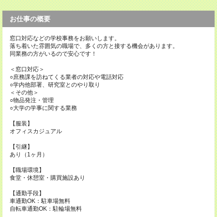
お仕事の概要
窓口対応などの学校事務をお願いします。
落ち着いた雰囲気の職場で、多くの方と接する機会があります。
同業務の方がいるので安心です！
＜窓口対応＞
○庶務課を訪ねてくる業者の対応や電話対応
○学内他部署、研究室とのやり取り
＜その他＞
○物品発注・管理
○大学の学事に関する業務
【服装】
オフィスカジュアル
【引継】
あり（1ヶ月）
【職場環境】
食堂・休憩室・購買施設あり
【通勤手段】
車通勤OK：駐車場無料
自転車通勤OK：駐輪場無料