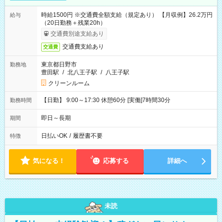
時給1500円 ※交通費全額支給（規定あり） 【月収例】26.2万円
給与
（20日勤務＋残業20h）
交通費別途支給あり
交通費支給あり
交通費
東京都日野市
勤務地
豊田駅
/
北八王子駅
/
八王子駅
クリーンルーム
【日勤】 9:00～17:30 休憩60分 [実働]7時間30分
勤務時間
即日～長期
期間
日払いOK
/
履歴書不要
特徴
気になる！
応募する
詳細へ
未読