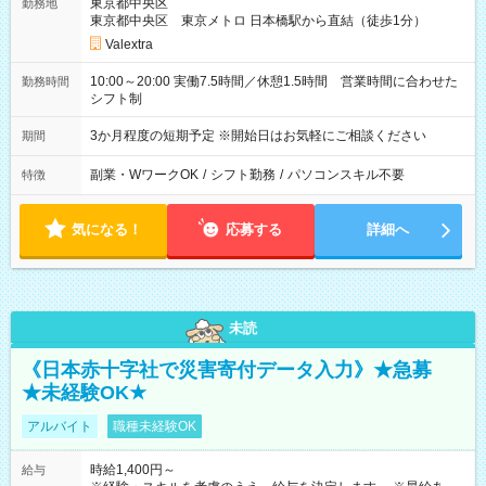
東京都中央区
勤務地
東京都中央区 東京メトロ 日本橋駅から直結（徒歩1分）
Valextra
10:00～20:00 実働7.5時間／休憩1.5時間 営業時間に合わせた
勤務時間
シフト制
3か月程度の短期予定 ※開始日はお気軽にご相談ください
期間
副業・WワークOK
/
シフト勤務
/
パソコンスキル不要
特徴
気になる！
応募する
詳細へ
未読
《日本赤十字社で災害寄付データ入力》★急募
★未経験OK★
アルバイト
職種未経験OK
時給1,400円～
給与