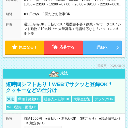
18:00～23:00 ・19:00～07:00 ・20:00～09:00 ・22:00～06:00
etc ★最短で3時間で5,120円のお仕事から 15時間で2万円近く稼
げるお仕事も！ ご希望のお時間に合わせてご紹介！ ※シフトは
■１日のみ・1回だけお仕事OK！
期間
現場によって異なります。 ※勿論、休憩時間はあるのでご安心
ください！
週1日からOK
/
日払いOK
/
履歴書不要
/
副業・WワークOK
/
シ
特徴
フト勤務
/
10名以上の大量募集
/
電話対応なし
/
パソコンスキ
ル不要
気になる！
応募する
詳細へ
掲載日：2026.08.09
未読
短時間シフトあり！WEBでサクッと登録OK＊
クッキーなどの仕分け
派遣
職種未経験OK
社会人未経験OK
大学生歓迎
ブランクOK
WEB登録・面接OK
時給1500円 ■日払い・週払いOK！(規定あり) ■現金日払いも
給与
OK(規定あり)