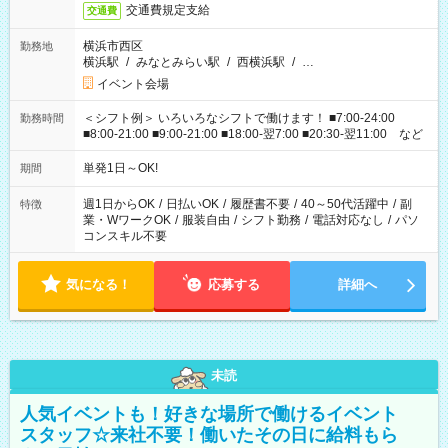
交通費規定支給
交通費
横浜市西区
勤務地
横浜駅
/
みなとみらい駅
/
西横浜駅
/
…
イベント会場
＜シフト例＞ いろいろなシフトで働けます！ ■7:00-24:00
勤務時間
■8:00-21:00 ■9:00-21:00 ■18:00-翌7:00 ■20:30-翌11:00 など
単発1日～OK!
期間
週1日からOK
/
日払いOK
/
履歴書不要
/
40～50代活躍中
/
副
特徴
業・WワークOK
/
服装自由
/
シフト勤務
/
電話対応なし
/
パソ
コンスキル不要
気になる！
応募する
詳細へ
未読
人気イベントも！好きな場所で働けるイベント
スタッフ☆来社不要！働いたその日に給料もら