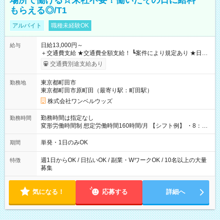
場所で働ける☆来社不要！働いたその日に給料
もらえる◎/T1
アルバイト
職種未経験OK
日給13,000円～
給与
＋交通費支給 ★交通費全額支給！ ┗案件により規定あり ★日払
いOK！（規定あり） ┗働いたその日に現金GET♪ お仕事後はコ
交通費別途支給あり
ンビニATMから 日払い分を引き落とせます！ 【試用期間】試
用期間なし
東京都町田市
勤務地
東京都町田市原町田（最寄り駅：町田駅）
株式会社ワンベルウッズ
勤務時間は指定なし
勤務時間
変形労働時間制 想定労働時間160時間/月 【シフト例】 ・8：00
～21：00
単発・1日のみOK
期間
週1日からOK / 日払いOK / 副業・WワークOK / 10名以上の大量
特徴
募集
気になる！
応募する
詳細へ