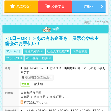
気になる！
応募する
詳細へ
掲載日：2026.08.08
未読
＜1日～OK！＞あの有名企業も！展示会や株主
総会のお手伝い！
アルバイト
職種未経験OK
社会人未経験OK
大学生歓迎
ブランクOK
WEB登録・面接OK
■日給16,840円～ ■日払いOK ■実働3時間5,120円のお仕事あ
給与
ります！
交通費別途支給あり
一部支給
交通費
東京都千代田区
勤務地
東京駅
/
水道橋駅
/
有楽町駅
/
…
株式会社マッシュ
■シフト例 ・07:00～19:30 ・09:00～12:00 ・10:00～17:00 ・
勤務時間