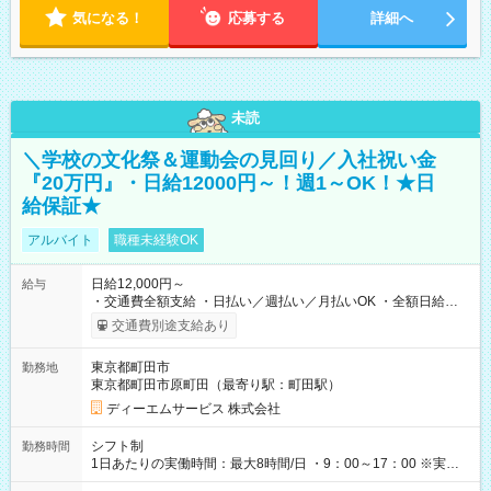
気になる！
応募する
詳細へ
未読
＼学校の文化祭＆運動会の見回り／入社祝い金
『20万円』・日給12000円～！週1～OK！★日
給保証★
アルバイト
職種未経験OK
日給12,000円～
給与
・交通費全額支給 ・日払い／週払い／月払いOK ・全額日給保
証あり ・－・－・－・－・－・－・－・－・－・－・ ★☆入社
交通費別途支給あり
祝金20万円★☆ ※1勤務毎に2000円ずつ支給！ ※100勤務目で合
計20万円の支給となります ※規定あり ・－・－・－・－・－・
東京都町田市
勤務地
－・－・－・－・－・ ≪給与例≫ 月22日働いた場合 月給：26
東京都町田市原町田（最寄り駅：町田駅）
万4，000円 ＝12，000円×22日 ※別途交通費 ----- ■法定研修：
20時間×1，226円／合計24，520円支給 『お弁当』支給もあり♪
ディーエムサービス 株式会社
【試用期間】試用期間なし
シフト制
勤務時間
1日あたりの実働時間：最大8時間/日 ・9：00～17：00 ※実働8
時間・休憩1時間 ⇒実は…16時くらいには終わっちゃうことがほ