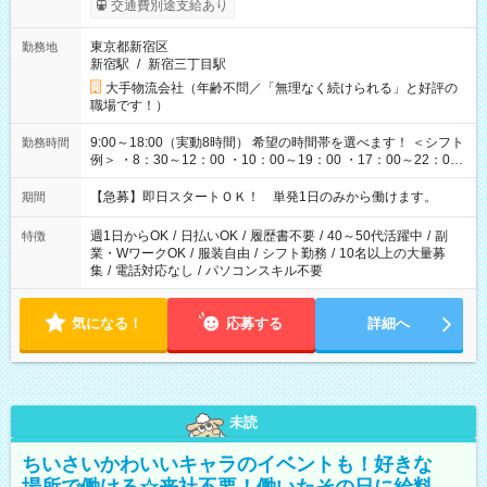
交通費別途支給あり
東京都新宿区
勤務地
新宿駅
/
新宿三丁目駅
大手物流会社（年齢不問／「無理なく続けられる」と好評の
職場です！）
9:00～18:00（実動8時間） 希望の時間帯を選べます！ ＜シフト
勤務時間
例＞ ・8：30～12：00 ・10：00～19：00 ・17：00～22：00
・13：00～22：00 ・22：00～翌6：00 など
【急募】即日スタートＯＫ！ 単発1日のみから働けます。
期間
週1日からOK
/
日払いOK
/
履歴書不要
/
40～50代活躍中
/
副
特徴
業・WワークOK
/
服装自由
/
シフト勤務
/
10名以上の大量募
集
/
電話対応なし
/
パソコンスキル不要
気になる！
応募する
詳細へ
未読
ちいさいかわいいキャラのイベントも！好きな