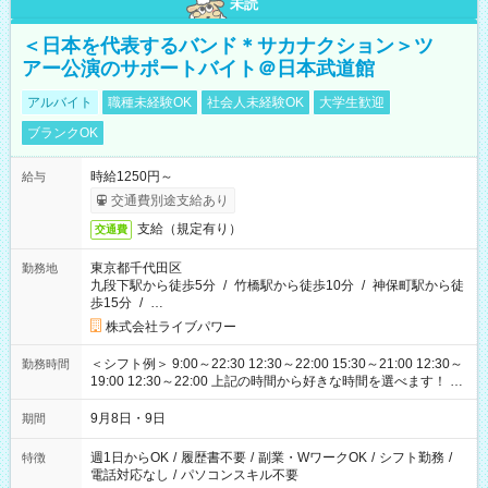
未読
＜日本を代表するバンド＊サカナクション＞ツ
アー公演のサポートバイト＠日本武道館
アルバイト
職種未経験OK
社会人未経験OK
大学生歓迎
ブランクOK
時給1250円～
給与
交通費別途支給あり
支給（規定有り）
交通費
東京都千代田区
勤務地
九段下駅から徒歩5分
/
竹橋駅から徒歩10分
/
神保町駅から徒
歩15分
/
…
株式会社ライブパワー
＜シフト例＞ 9:00～22:30 12:30～22:00 15:30～21:00 12:30～
勤務時間
19:00 12:30～22:00 上記の時間から好きな時間を選べます！ ※
時間は変更となる可能性があります
9月8日・9日
期間
週1日からOK
/
履歴書不要
/
副業・WワークOK
/
シフト勤務
/
特徴
電話対応なし
/
パソコンスキル不要