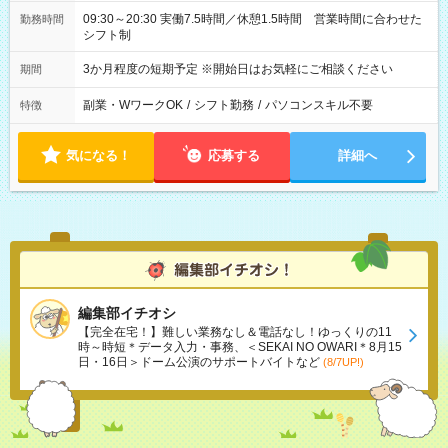
09:30～20:30 実働7.5時間／休憩1.5時間 営業時間に合わせた
勤務時間
シフト制
3か月程度の短期予定 ※開始日はお気軽にご相談ください
期間
副業・WワークOK
/
シフト勤務
/
パソコンスキル不要
特徴
気になる！
応募する
詳細へ
編集部イチオシ
【完全在宅！】難しい業務なし＆電話なし！ゆっくりの11
時～時短＊データ入力・事務、＜SEKAI NO OWARI＊8月15
日・16日＞ドーム公演のサポートバイトなど
(8/7UP!)