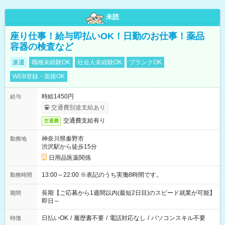
未読
座り仕事！給与即払いOK！日勤のお仕事！薬品
容器の検査など
派遣
職種未経験OK
社会人未経験OK
ブランクOK
WEB登録・面接OK
時給1450円
給与
交通費別途支給あり
交通費支給有り
交通費
神奈川県秦野市
勤務地
渋沢駅から徒歩15分
日用品医薬関係
13:00～22:00 ※表記のうち実働8時間です。
勤務時間
長期【ご応募から1週間以内(最短2日目)のスピード就業が可能】
期間
即日～
日払いOK
/
履歴書不要
/
電話対応なし
/
パソコンスキル不要
特徴