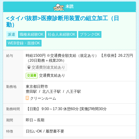
未読
<タイパ抜群>医療診断用装置の組立加工（日
勤）
派遣
職種未経験OK
社会人未経験OK
ブランクOK
WEB登録・面接OK
時給1500円 ※交通費全額支給（規定あり） 【月収例】26.2万円
給与
（20日勤務＋残業20h）
交通費別途支給あり
交通費支給あり
交通費
東京都日野市
勤務地
豊田駅
/
北八王子駅
/
八王子駅
クリーンルーム
【日勤】 9:00～17:30 休憩60分 [実働]7時間30分
勤務時間
即日～長期
期間
日払いOK
/
履歴書不要
特徴