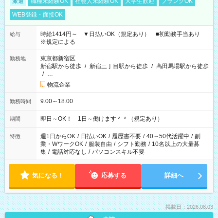
派遣
職種未経験OK
社会人未経験OK
大学生歓迎
ブランクOK
WEB登録・面接OK
時給1414円～ ▼日払いOK（規定あり） ■初勤務手当あり
給与
※規定による
東京都新宿区
勤務地
新宿駅から徒歩
/
新宿三丁目駅から徒歩
/
高田馬場駅から徒歩
/
…
物流企業
9:00～18:00
勤務時間
即日～OK！ 1日～働けます＾＾（規定あり）
期間
週1日からOK
/
日払いOK
/
履歴書不要
/
40～50代活躍中
/
副
特徴
業・WワークOK
/
服装自由
/
シフト勤務
/
10名以上の大量募
集
/
電話対応なし
/
パソコンスキル不要
気になる！
応募する
詳細へ
掲載日：2026.08.03