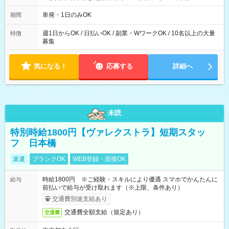
～21：00
単発・1日のみOK
期間
週1日からOK / 日払いOK / 副業・WワークOK / 10名以上の大量
特徴
募集
気になる！
応募する
詳細へ
未読
特別時給1800円【ヴァレクストラ】短期スタッ
フ 日本橋
派遣
ブランクOK
WEB登録・面接OK
時給1800円 ※ご経験・スキルにより優遇 スマホでかんたんに
給与
前払いで給与が受け取れます（※上限、条件あり）
交通費別途支給あり
交通費全額支給（規定あり）
交通費