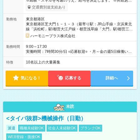
※経験・スキルを考慮のうえ、給与を決定します。 ※昇給あり
（勤務実績・評価による） ※残業が発生した場合は、時間外手
交通費別途支給あり
当を全額支給します。 ※交通費支給（月額上限50,000円／当社
規定による） ※給与は月末締め、翌月15日払いです。 ※試用期
東京都港区
勤務地
間中も給与・待遇に変更はありません。 【試用期間】試用期間
東京都港区芝大門１－１－３（最寄り駅：JR山手線・京浜東北
あり 試用期間の長さ：1ヶ月 雇用形態、給与は本採用時と同じ
線「浜松町」駅/都営大江戸線・都営浅草線「⼤⾨」駅/都営三田
です。 試用期間中は、健康保険などの福利厚生の一部が制限さ
線「御成⾨」駅）
れる可能性があります。
ハーモニープラス株式会社
9:00～17:30
勤務時間
実働時間：7時間30分/日 ○応募歓迎○ ・月～金の週5日稼働いた
だける方 ・実働時間：7.5時間（休憩1時間）
10名以上の大量募集
特徴
気になる！
応募する
詳細へ
未読
<タイパ抜群>機械操作（日勤）
派遣
職種未経験OK
社会人未経験OK
ブランクOK
WEB登録・面接OK