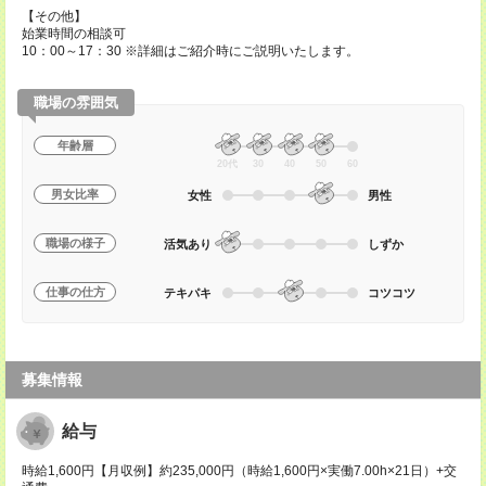
【その他】
始業時間の相談可
10：00～17：30 ※詳細はご紹介時にご説明いたします。
職場の雰囲気
年齢層
20代
30
40
50
60
男女比率
女性
男性
職場の様子
活気あり
しずか
仕事の仕方
テキパキ
コツコツ
募集情報
給与
時給1,600円【月収例】約235,000円（時給1,600円×実働7.00h×21日）+交