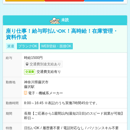
未読
座り仕事！給与即払いOK！高時給！在庫管理・
資料作成
派遣
ブランクOK
WEB登録・面接OK
時給1500円
給与
交通費別途支給あり
交通費支給有り
交通費
神奈川県藤沢市
勤務地
藤沢駅
電子・機械系メーカー
8:00～16:45 ※表記のうち実働7時間45分です。
勤務時間
長期【ご応募から1週間以内(最短2日目)のスピード就業が可能】
期間
即日～
日払いOK
/
履歴書不要
/
電話対応なし
/
パソコンスキル不要
特徴