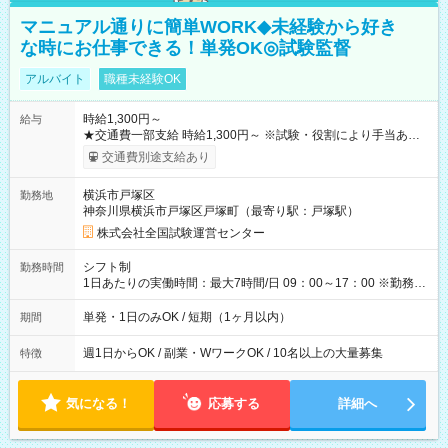
マニュアル通りに簡単WORK◆未経験から好き
な時にお仕事できる！単発OK◎試験監督
アルバイト
職種未経験OK
時給1,300円～
給与
★交通費一部支給 時給1,300円～ ※試験・役割により手当あり
※勤務回数により昇給あり 【即給（前払い）オプションあ
交通費別途支給あり
り！】 希望される場合、勤務から1週間ほどで給与の一部を受け
取れます。 ※手数料418円がかかります。 【過去試験日の収入
横浜市戸塚区
勤務地
例】 ・河合塾模擬試験 8:30～17:30（休憩1時間） 時給1,300円
神奈川県横浜市戸塚区戸塚町（最寄り駅：戸塚駅）
×8時間＝日収10,400円＋交通費 ※当日の役割により時給＋100
円の場合あり ・国家試験 7:00～13:30（休憩なし） 時給1,300
株式会社全国試験運営センター
円（役割手当＋100円）×6時間＝日収8,400円＋交通費 【試用期
間】試用期間なし
シフト制
勤務時間
1日あたりの実働時間：最大7時間/日 09：00～17：00 ※勤務時
間は 試験により異なります。
単発・1日のみOK / 短期（1ヶ月以内）
期間
週1日からOK / 副業・WワークOK / 10名以上の大量募集
特徴
気になる！
応募する
詳細へ