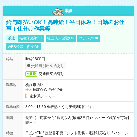
未読
給与即払いOK！高時給！平日休み！日勤のお仕
事！仕分け作業等
派遣
職種未経験OK
社会人未経験OK
ブランクOK
WEB登録・面接OK
時給1600円
給与
交通費別途支給あり
交通費支給有り
交通費
横浜市西区
勤務地
平沼橋駅から徒歩12分
素材系メーカー
8:00～17:30 ※表記のうち実働8時間です。
勤務時間
長期【ご応募から1週間以内(最短2日目)のスピード就業が可能】
期間
即日～
日払いOK
/
履歴書不要
/
シフト勤務
/
電話対応なし
/
パソコン
特徴