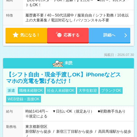
【8月中のスタートOK！急募！】2カ月～ ■8月～、9月スター
期間
ね。 ※Wワーク希望の方へ 今ご覧のお仕事で希望する勤務時間
トもOK！
と、もう1つのお仕事の勤務時間。 合計で週40時間を超える場
合は応募できません。
履歴書不要
/
40～50代活躍中
/
服装自由
/
シフト勤務
/
10名以
特徴
上の大量募集
/
電話対応なし
/
パソコンスキル不要
気になる！
応募する
詳細へ
掲載日：2026.07.30
未読
【シフト自由・現金手渡しOK】iPhoneなどス
マホの充電を繋げるだけ！
派遣
職種未経験OK
社会人未経験OK
大学生歓迎
ブランクOK
WEB登録・面接OK
時給1414円～ ▼日払いOK（規定あり） ■初勤務手当あり
給与
※規定による
東京都新宿区
勤務地
新宿駅から徒歩
/
新宿三丁目駅から徒歩
/
高田馬場駅から徒歩
/
…