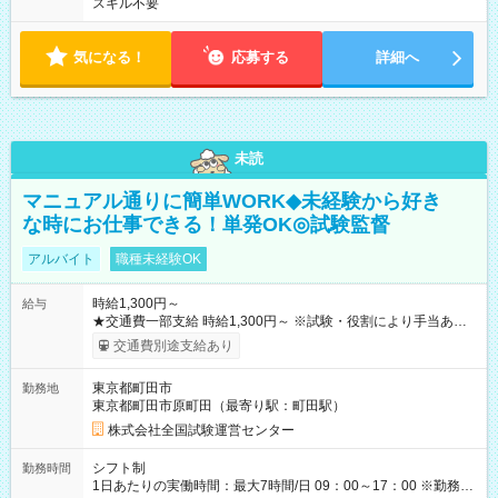
スキル不要
気になる！
応募する
詳細へ
未読
マニュアル通りに簡単WORK◆未経験から好き
な時にお仕事できる！単発OK◎試験監督
アルバイト
職種未経験OK
時給1,300円～
給与
★交通費一部支給 時給1,300円～ ※試験・役割により手当あり
※勤務回数により昇給あり 【即給（前払い）オプションあ
交通費別途支給あり
り！】 希望される場合、勤務から1週間ほどで給与の一部を受け
取れます。 ※手数料418円がかかります。 【過去試験日の収入
東京都町田市
勤務地
例】 ・河合塾模擬試験 8:30～17:30（休憩1時間） 時給1,300円
東京都町田市原町田（最寄り駅：町田駅）
×8時間＝日収10,400円＋交通費 ※当日の役割により時給＋100
円の場合あり ・国家試験 7:00～13:30（休憩なし） 時給1,300
株式会社全国試験運営センター
円（役割手当＋100円）×6時間＝日収8,400円＋交通費 【試用期
間】試用期間なし
シフト制
勤務時間
1日あたりの実働時間：最大7時間/日 09：00～17：00 ※勤務時