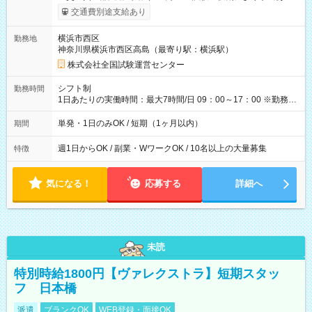
※勤務回数により昇給あり 【即給（前払い）オプションあ
交通費別途支給あり
り！】 希望される場合、勤務から1週間ほどで給与の一部を受け
取れます。 ※手数料418円がかかります。 【過去試験日の収入
横浜市西区
勤務地
例】 ・河合塾模擬試験 8:30～17:30（休憩1時間） 時給1,300円
神奈川県横浜市西区高島（最寄り駅：横浜駅）
×8時間＝日収10,400円＋交通費 ※当日の役割により時給＋100
円の場合あり ・国家試験 7:00～13:30（休憩なし） 時給1,300
株式会社全国試験運営センター
円（役割手当＋100円）×6時間＝日収8,400円＋交通費 【試用期
間】試用期間なし
シフト制
勤務時間
1日あたりの実働時間：最大7時間/日 09：00～17：00 ※勤務時
間は 試験により異なります。
単発・1日のみOK / 短期（1ヶ月以内）
期間
週1日からOK / 副業・WワークOK / 10名以上の大量募集
特徴
気になる！
応募する
詳細へ
未読
特別時給1800円【ヴァレクストラ】短期スタッ
フ 日本橋
派遣
ブランクOK
WEB登録・面接OK