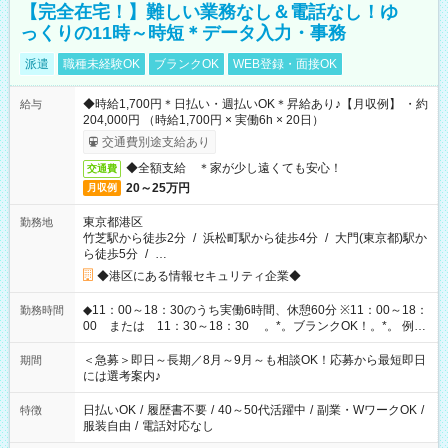
【完全在宅！】難しい業務なし＆電話なし！ゆ
っくりの11時～時短＊データ入力・事務
派遣
職種未経験OK
ブランクOK
WEB登録・面接OK
◆時給1,700円＊日払い・週払いOK＊昇給あり♪【月収例】 ・約
給与
204,000円 （時給1,700円 × 実働6h × 20日）
交通費別途支給あり
◆全額支給 ＊家が少し遠くても安心！
交通費
20～25万円
月収例
東京都港区
勤務地
竹芝駅から徒歩2分
/
浜松町駅から徒歩4分
/
大門(東京都)駅か
ら徒歩5分
/
…
◆港区にある情報セキュリティ企業◆
◆11：00～18：30のうち実働6時間、休憩60分 ※11：00～18：
勤務時間
00 または 11：30～18：30 。*。ブランクOK！。*。 例え
ば前職が、 在宅/財団法人/事務/コールセンター/受付/販売/カフェ
スタッフ スイーツ販売/ホテルフロント/化粧品販売/など 様々な
＜急募＞即日～長期／8月～9月～も相談OK！応募から最短即日
期間
業界から入社して活躍されています♪
には選考案内♪
日払いOK
/
履歴書不要
/
40～50代活躍中
/
副業・WワークOK
/
特徴
服装自由
/
電話対応なし