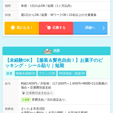
間は 試験により異なります。
単発・1日のみOK / 短期（1ヶ月以内）
期間
週1日からOK / 副業・WワークOK / 10名以上の大量募集
特徴
気になる！
応募する
詳細へ
未読
【未経験OK】【服装＆髪色自由！】お菓子のピ
ッキング・シール貼り｜短期
派遣
職種未経験OK
ブランクOK
WEB登録・面接OK
時給1400円／月収例：117,600円＝1,400円×4時間×21日勤務の
給与
場合＋交通費別途支給
交通費別途支給あり
実費支給／当社規定あり。
交通費
さいたま市見沼区
勤務地
七里駅から車6分
/
大宮公園駅
/
大宮(埼玉県)駅