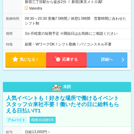
新宿三丁目駅から徒歩2分
/
新宿(東京メトロ)駅
Valextra
09:30～20:30 実働7.5時間／休憩1.5時間 営業時間に合わせた
勤務時間
シフト制
3か月程度の短期予定 ※開始日はお気軽にご相談ください
期間
副業・WワークOK
/
シフト勤務
/
パソコンスキル不要
特徴
気になる！
応募する
詳細へ
未読
人気イベントも！好きな場所で働けるイベント
スタッフ☆来社不要！働いたその日に給料もら
える日払い/T1
アルバイト
職種未経験OK
日給13,000円～
給与