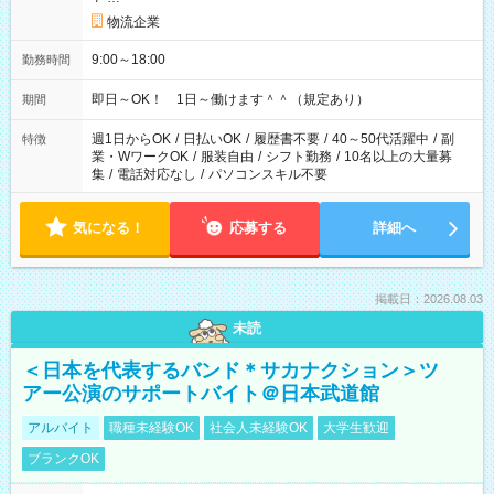
物流企業
9:00～18:00
勤務時間
即日～OK！ 1日～働けます＾＾（規定あり）
期間
週1日からOK
/
日払いOK
/
履歴書不要
/
40～50代活躍中
/
副
特徴
業・WワークOK
/
服装自由
/
シフト勤務
/
10名以上の大量募
集
/
電話対応なし
/
パソコンスキル不要
気になる！
応募する
詳細へ
掲載日：2026.08.03
未読
＜日本を代表するバンド＊サカナクション＞ツ
アー公演のサポートバイト＠日本武道館
アルバイト
職種未経験OK
社会人未経験OK
大学生歓迎
ブランクOK