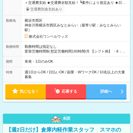
＋交通費支給 ★交通費全額支給！ ┗案件により規定あり ★日払
いOK！（規定あり） ┗働いたその日に現金GET♪ お仕事後はコ
交通費別途支給あり
ンビニATMから 日払い分を引き落とせます！ 【試用期間】試
用期間なし
横浜市西区
勤務地
神奈川県横浜市西区みなとみらい（最寄り駅：みなとみらい
駅）
株式会社ワンベルウッズ
勤務時間は指定なし
勤務時間
変形労働時間制 想定労働時間160時間/月 【シフト例】 ・8：00
～21：00
単発・1日のみOK
期間
週1日からOK / 日払いOK / 副業・WワークOK / 10名以上の大量
特徴
募集
気になる！
応募する
詳細へ
未読
【週2日だけ】倉庫内軽作業スタッフ スマホの