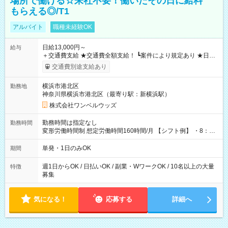
場所で働ける☆来社不要！働いたその日に給料
もらえる◎/T1
アルバイト
職種未経験OK
日給13,000円～
給与
＋交通費支給 ★交通費全額支給！ ┗案件により規定あり ★日払
いOK！（規定あり） ┗働いたその日に現金GET♪ お仕事後はコ
交通費別途支給あり
ンビニATMから 日払い分を引き落とせます！ 【試用期間】試
用期間なし
横浜市港北区
勤務地
神奈川県横浜市港北区（最寄り駅：新横浜駅）
株式会社ワンベルウッズ
勤務時間は指定なし
勤務時間
変形労働時間制 想定労働時間160時間/月 【シフト例】 ・8：00
～21：00
単発・1日のみOK
期間
週1日からOK / 日払いOK / 副業・WワークOK / 10名以上の大量
特徴
募集
気になる！
応募する
詳細へ