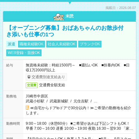
掲載日：2026.08.07
未読
【オープニング募集】おばあちゃんのお散歩付
き添いも仕事の1つ
派遣
職種未経験OK
社会人未経験OK
ブランクOK
WEB登録・面接OK
無資格未経験：時給1500円～ ■週払いOK ■扶養内OK ■日
給与
収1万2000円以上
交通費別途支給あり
交通費全額支給
交通費
川崎市中原区
勤務地
武蔵小杉駅
/
武蔵新城駅
/
元住吉駅
/
…
≪自宅からドアtoドアで30分以内！≫ご希望の勤務地を紹介
します。
9:00～18:00（休憩60分） ■ご希望があれば下記シフトもOK！
勤務時間
早番 7:00～16:00 遅番 10:00～19:00 夜勤 16:30～翌9:30 「家族
と休みを合わせたい」 「余裕を持って夕飯の準備がしたい」
「できれば残業はしたくない」 など、ご希望を教えてください