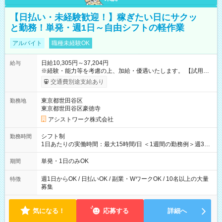
【日払い・未経験歓迎！】稼ぎたい日にサクッ
と勤務！単発・週1日～自由シフトの軽作業
アルバイト
職種未経験OK
日給10,305円～37,204円
給与
※経験・能力等を考慮の上、加給・優遇いたします。 【試用期
間】試用期間なし
交通費別途支給あり
東京都世田谷区
勤務地
東京都世田谷区豪徳寺
アシストワーク株式会社
シフト制
勤務時間
1日あたりの実働時間：最大15時間/日 ＜1週間の勤務例＞週3回
勤務 勤務：月・水・金 休み：火・木・土・日 好きな時にお仕事
可能です！ ※1日あたりの最大実働時間は日勤、夜勤共に勤務し
単発・1日のみOK
期間
た時間になります。
週1日からOK / 日払いOK / 副業・WワークOK / 10名以上の大量
特徴
募集
気になる！
応募する
詳細へ