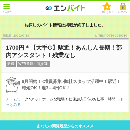
0
メニュー
気になる！
ログイン
お探しのバイト情報は掲載が終了しました。
掲載日 :2026
/
07
/
28
No.TEMPGT26-0530730
1700円＊【大手G】駅近！あんしん長期！部
内アシスタント！残業なし
派遣
WEB登録・面接OK
8月開始！<増員募集>弊社スタッフ活躍中！駅近！
時短OK！週3～4日OK！
チームワーク○アットホームな職場！社保加入OKのお仕事！時間
...も
っとみる
あなたの閲覧履歴からのオススメ