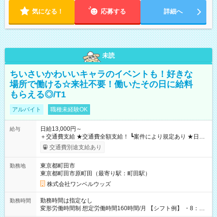
気になる！
応募する
詳細へ
未読
ちいさいかわいいキャラのイベントも！好きな
場所で働ける☆来社不要！働いたその日に給料
もらえる◎/T1
アルバイト
職種未経験OK
日給13,000円～
給与
＋交通費支給 ★交通費全額支給！ ┗案件により規定あり ★日払
いOK！（規定あり） ┗働いたその日に現金GET♪ お仕事後はコ
交通費別途支給あり
ンビニATMから 日払い分を引き落とせます！ 【試用期間】試
用期間なし
東京都町田市
勤務地
東京都町田市原町田（最寄り駅：町田駅）
株式会社ワンベルウッズ
勤務時間は指定なし
勤務時間
変形労働時間制 想定労働時間160時間/月 【シフト例】 ・8：00
～21：00