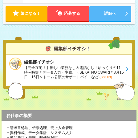
気になる！
応募する
詳細へ
編集部イチオシ
【完全在宅！】難しい業務なし＆電話なし！ゆっくりの11
時～時短＊データ入力・事務、＜SEKAI NO OWARI＊8月15
日・16日＞ドーム公演のサポートバイトなど
(8/7UP!)
お仕事の概要
＊請求書処理、伝票処理、売上入金管理
＊資料作成、データ集計、システム入力
＊備品発注・管理、郵便物対応