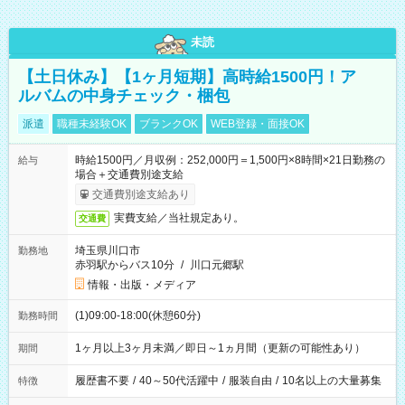
未読
【土日休み】【1ヶ月短期】高時給1500円！ア
ルバムの中身チェック・梱包
派遣
職種未経験OK
ブランクOK
WEB登録・面接OK
時給1500円／月収例：252,000円＝1,500円×8時間×21日勤務の
給与
場合＋交通費別途支給
交通費別途支給あり
実費支給／当社規定あり。
交通費
埼玉県川口市
勤務地
赤羽駅からバス10分
/
川口元郷駅
情報・出版・メディア
(1)09:00-18:00(休憩60分)
勤務時間
1ヶ月以上3ヶ月未満／即日～1ヵ月間（更新の可能性あり）
期間
履歴書不要
/
40～50代活躍中
/
服装自由
/
10名以上の大量募集
特徴