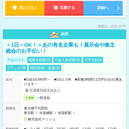
気になる！
応募する
詳細へ
掲載日：2026.08.07
未読
＜1日～OK！＞あの有名企業も！展示会や株主
総会のお手伝い！
アルバイト
職種未経験OK
社会人未経験OK
大学生歓迎
ブランクOK
WEB登録・面接OK
■日給16,840円～ ■日払いOK ■実働3時間5,120円のお仕事あ
給与
ります！
交通費別途支給あり
一部支給
交通費
東京都千代田区
勤務地
東京駅
/
水道橋駅
/
有楽町駅
/
…
株式会社マッシュ