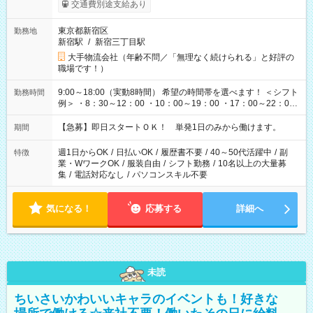
交通費別途支給あり
東京都新宿区
勤務地
新宿駅
/
新宿三丁目駅
大手物流会社（年齢不問／「無理なく続けられる」と好評の
職場です！）
9:00～18:00（実動8時間） 希望の時間帯を選べます！ ＜シフト
勤務時間
例＞ ・8：30～12：00 ・10：00～19：00 ・17：00～22：00
・13：00～22：00 ・22：00～翌6：00 など
【急募】即日スタートＯＫ！ 単発1日のみから働けます。
期間
週1日からOK
/
日払いOK
/
履歴書不要
/
40～50代活躍中
/
副
特徴
業・WワークOK
/
服装自由
/
シフト勤務
/
10名以上の大量募
集
/
電話対応なし
/
パソコンスキル不要
気になる！
応募する
詳細へ
未読
ちいさいかわいいキャラのイベントも！好きな