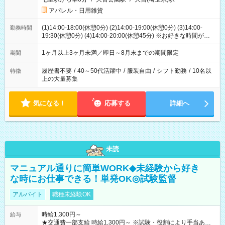
アパレル・日用雑貨
(1)14:00-18:00(休憩0分) (2)14:00-19:00(休憩0分) (3)14:00-
勤務時間
19:30(休憩0分) (4)14:00-20:00(休憩45分) ※お好きな時間が選べ
ます
1ヶ月以上3ヶ月未満／即日～8月末までの期間限定
期間
履歴書不要
/
40～50代活躍中
/
服装自由
/
シフト勤務
/
10名以
特徴
上の大量募集
気になる！
応募する
詳細へ
未読
マニュアル通りに簡単WORK◆未経験から好き
な時にお仕事できる！単発OK◎試験監督
アルバイト
職種未経験OK
時給1,300円～
給与
★交通費一部支給 時給1,300円～ ※試験・役割により手当あり