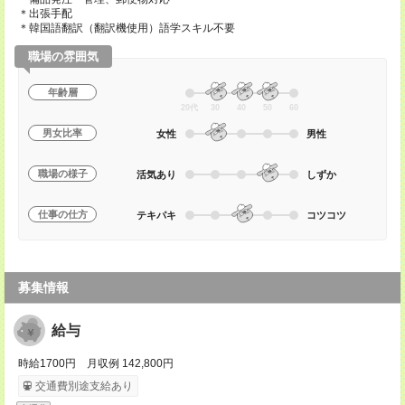
＊出張手配
＊韓国語翻訳（翻訳機使用）語学スキル不要
職場の雰囲気
年齢層
20代
30
40
50
60
男女比率
女性
男性
職場の様子
活気あり
しずか
仕事の仕方
テキパキ
コツコツ
募集情報
給与
時給1700円 月収例 142,800円
交通費別途支給あり