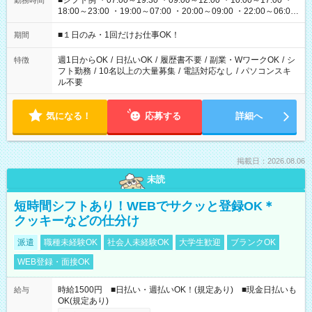
■シフト例 ・07:00～19:30 ・09:00～12:00 ・10:00～17:00 ・
勤務時間
18:00～23:00 ・19:00～07:00 ・20:00～09:00 ・22:00～06:00
etc ★最短で3時間で5,120円のお仕事から 15時間で2万円近く稼
げるお仕事も！ ご希望のお時間に合わせてご紹介！ ※シフトは
■１日のみ・1回だけお仕事OK！
期間
現場によって異なります。 ※勿論、休憩時間はあるのでご安心
ください！
週1日からOK
/
日払いOK
/
履歴書不要
/
副業・WワークOK
/
シ
特徴
フト勤務
/
10名以上の大量募集
/
電話対応なし
/
パソコンスキ
ル不要
気になる！
応募する
詳細へ
掲載日：2026.08.06
未読
短時間シフトあり！WEBでサクッと登録OK＊
クッキーなどの仕分け
派遣
職種未経験OK
社会人未経験OK
大学生歓迎
ブランクOK
WEB登録・面接OK
時給1500円 ■日払い・週払いOK！(規定あり) ■現金日払いも
給与
OK(規定あり)