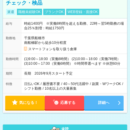
チェック・検品
派遣
職種未経験OK
ブランクOK
WEB登録・面接OK
時給1400円 ※実働8時間を超える勤務、22時～翌5時勤務の場
給与
合25％割増：時給1750円
千葉県船橋市
勤務地
南船橋駅から徒歩10分程度
スマートフォンを取り扱う倉庫
(1)9:00～18:00（実働8時間） (2)10:00～18:00（実働7時間）
勤務時間
(3)10:00～17:00（実働6時間） ※時間帯選べます ※休憩60分
長期 2026年9月スタート予定
期間
日払いOK
/
履歴書不要
/
40～50代活躍中
/
副業・WワークOK
/
特徴
シフト勤務
/
10名以上の大量募集
気になる！
応募する
詳細へ
未読