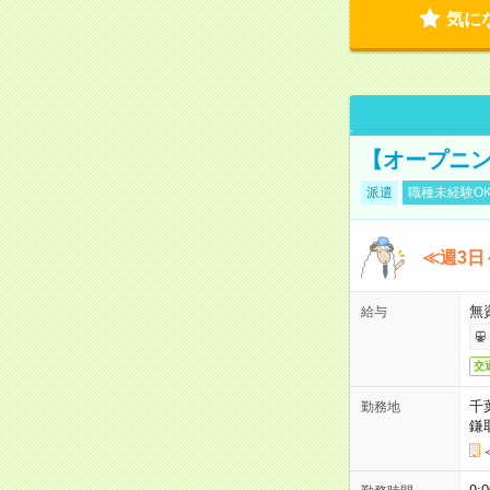
気に
【オープニン
派遣
職種未経験O
≪週3日
無
給与
交
千
勤務地
鎌