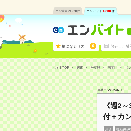
エン派遣
71570
件
エン バイト
82182
件
0
気になるリスト
保存した希
バイトTOP
関東
千葉県
若葉区
《週
掲載日 :
2026
/
07
/
11
《週2～
付＋カ
派遣
職種未経