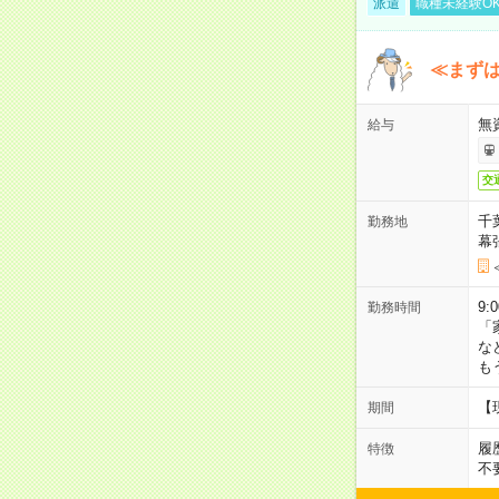
派遣
職種未経験O
≪まずは
無
給与
交
千
勤務地
幕
9:
勤務時間
「
な
も
【
期間
履
特徴
不