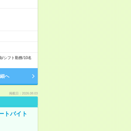
由
/
シフト勤務
/
10名
細へ
掲載日：2026.08.03
ートバイト