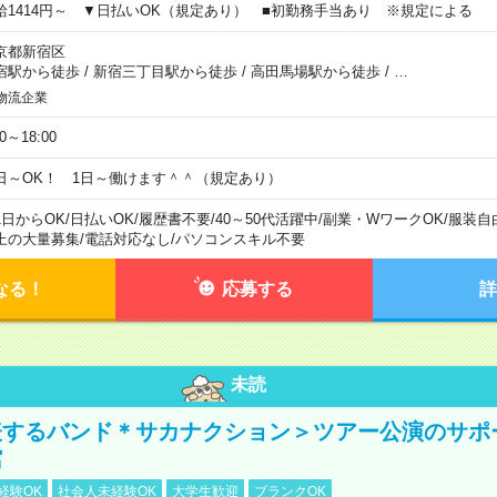
給1414円～ ▼日払いOK（規定あり） ■初勤務手当あり ※規定による
京都新宿区
宿駅から徒歩
/
新宿三丁目駅から徒歩
/
高田馬場駅から徒歩
/
…
物流企業
00～18:00
日～OK！ 1日～働けます＾＾（規定あり）
1日からOK
/
日払いOK
/
履歴書不要
/
40～50代活躍中
/
副業・WワークOK
/
服装自
上の大量募集
/
電話対応なし
/
パソコンスキル不要
なる！
応募する
詳
未読
表するバンド＊サカナクション＞ツアー公演のサポ
館
経験OK
社会人未経験OK
大学生歓迎
ブランクOK