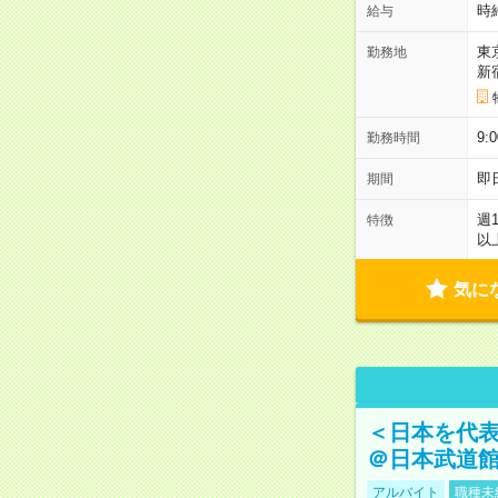
時
給与
東
勤務地
新
9:
勤務時間
即
期間
週
特徴
以
気に
＜日本を代
＠日本武道
アルバイト
職種未