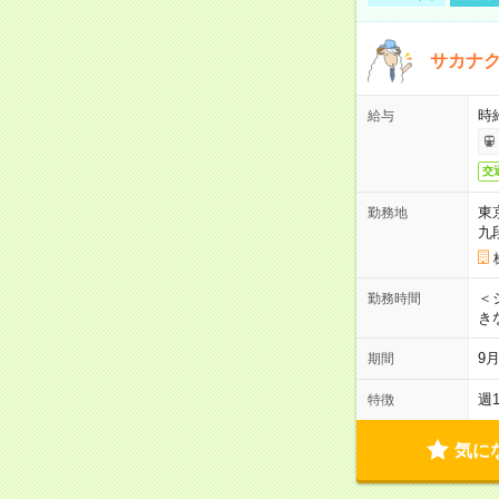
サカナク
時
給与
交
東
勤務地
九
＜シ
勤務時間
き
9
期間
週
特徴
気に