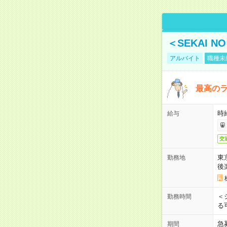
＜SEKAI 
アルバイト
職種未
最高のラ
時
給与
交
東
勤務地
後
＜
勤務時間
る
急
期間