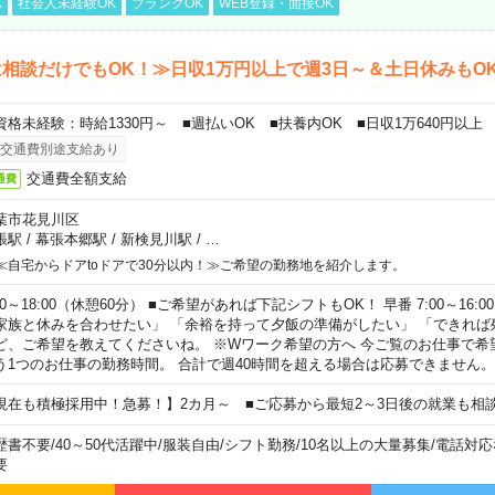
K
社会人未経験OK
ブランクOK
WEB登録・面接OK
相談だけでもOK！≫日収1万円以上で週3日～＆土日休みもO
資格未経験：時給1330円～ ■週払いOK ■扶養内OK ■日収1万640円以上
交通費別途支給あり
交通費全額支給
通費
葉市花見川区
張駅
/
幕張本郷駅
/
新検見川駅
/
…
≪自宅からドアtoドアで30分以内！≫ご希望の勤務地を紹介します。
00～18:00（休憩60分） ■ご希望があれば下記シフトもOK！ 早番 7:00～16:00 遅
家族と休みを合わせたい」 「余裕を持って夕飯の準備がしたい」 「できれば
ど、ご希望を教えてくださいね。 ※Wワーク希望の方へ 今ご覧のお仕事で希
う1つのお仕事の勤務時間。 合計で週40時間を超える場合は応募できません。
現在も積極採用中！急募！】2カ月～ ■ご応募から最短2～3日後の就業も相
歴書不要
/
40～50代活躍中
/
服装自由
/
シフト勤務
/
10名以上の大量募集
/
電話対応
要