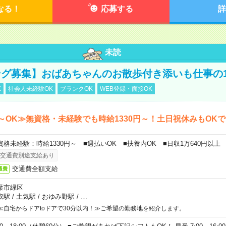
なる！
応募する
詳
未読
グ募集】おばあちゃんのお散歩付き添いも仕事の
K
社会人未経験OK
ブランクOK
WEB登録・面接OK
～OK≫無資格・未経験でも時給1330円～！土日祝休みもOK
資格未経験：時給1330円～ ■週払いOK ■扶養内OK ■日収1万640円以上
交通費別途支給あり
交通費全額支給
通費
葉市緑区
取駅
/
土気駅
/
おゆみ野駅
/
…
≪自宅からドアtoドアで30分以内！≫ご希望の勤務地を紹介します。