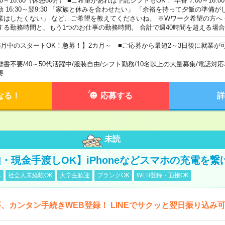
00～18:00（休憩60分） ■ご希望があれば下記シフトもOK！ 早番 7:00～16:00 遅
勤 16:30～翌9:30 「家族と休みを合わせたい」 「余裕を持って夕飯の準備
業はしたくない」 など、ご希望を教えてくださいね。 ※Wワーク希望の方へ
する勤務時間と、もう1つのお仕事の勤務時間。 合計で週40時間を超える場
8月中のスタートOK！急募！】2カ月～ ■ご応募から最短2～3日後に就業が
歴書不要
/
40～50代活躍中
/
服装自由
/
シフト勤務
/
10名以上の大量募集
/
電話対応
要
なる！
応募する
詳
未読
・現金手渡しOK】iPhoneなどスマホの充電を繋
K
社会人未経験OK
大学生歓迎
ブランクOK
WEB登録・面接OK
、カンタン手続きWEB登録！ LINEでサクッと翌日振り込み