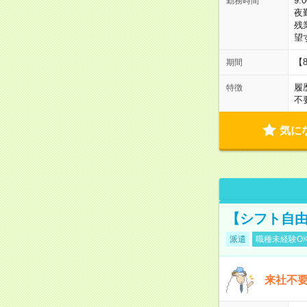
9:
勤務時間
夜
残
望
【
期間
履
特徴
不
気に
【シフト自由
派遣
職種未経験O
来社不要