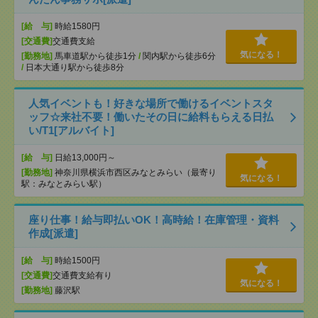
[給 与]
時給1580円
[交通費]
交通費支給
気になる！
[勤務地]
馬車道駅から徒歩1分
/
関内駅から徒歩6分
/
日本大通り駅から徒歩8分
人気イベントも！好きな場所で働けるイベントスタ
ッフ☆来社不要！働いたその日に給料もらえる日払
い/T1[アルバイト]
[給 与]
日給13,000円～
[勤務地]
神奈川県横浜市西区みなとみらい（最寄り
気になる！
駅：みなとみらい駅）
座り仕事！給与即払いOK！高時給！在庫管理・資料
作成[派遣]
[給 与]
時給1500円
[交通費]
交通費支給有り
気になる！
[勤務地]
藤沢駅