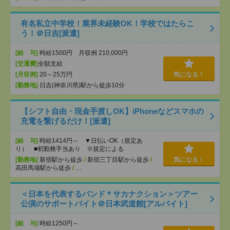
有名私立中学校！業界未経験OK！学校ではたらこ
う！＠日吉[派遣]
[給 与]
時給1500円 月収例 210,000円
[交通費]
全額支給
[月収例]
20～25万円
気になる！
[勤務地]
日吉(神奈川県)駅から徒歩10分
【シフト自由・現金手渡しOK】iPhoneなどスマホの
充電を繋げるだけ！[派遣]
[給 与]
時給1414円～ ▼日払いOK（規定あ
り） ■初勤務手当あり ※規定による
[勤務地]
新宿駅から徒歩
/
新宿三丁目駅から徒歩
/
気になる！
高田馬場駅から徒歩
/
…
＜日本を代表するバンド＊サカナクション＞ツアー
公演のサポートバイト＠日本武道館[アルバイト]
[給 与]
時給1250円～