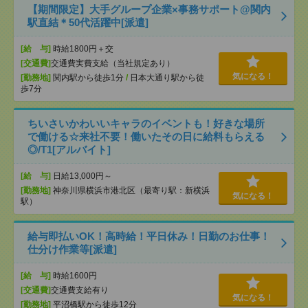
【期間限定】大手グループ企業×事務サポート@関内
駅直結＊50代活躍中[派遣]
[給 与]
時給1800円＋交
[交通費]
交通費実費支給（当社規定あり）
気になる！
[勤務地]
関内駅から徒歩1分
/
日本大通り駅から徒
歩7分
ちいさいかわいいキャラのイベントも！好きな場所
で働ける☆来社不要！働いたその日に給料もらえる
◎/T1[アルバイト]
[給 与]
日給13,000円～
[勤務地]
神奈川県横浜市港北区（最寄り駅：新横浜
気になる！
駅）
給与即払いOK！高時給！平日休み！日勤のお仕事！
仕分け作業等[派遣]
[給 与]
時給1600円
[交通費]
交通費支給有り
気になる！
[勤務地]
平沼橋駅から徒歩12分