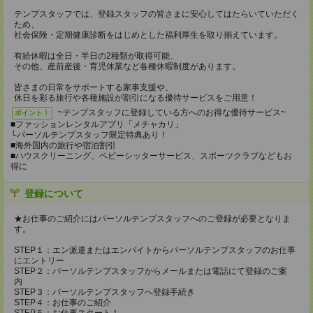
テンプスタッフでは、登録スタッフの皆さまに安心してはたらいていただく
ため、
社会保険・定期健康診断をはじめとした福利厚生を取り揃えています。
有給休暇は全日・半日の2種類が取得可能、
その他、産前産後・育児休業など各種休暇制度があります。
皆さまの日常をサポートする家事支援や、
休日を彩る旅行や各種施設が割引になる優待サービスをご用意！
~テンプスタッフに登録している方へのお得な優待サービス~
ポイント！
■ファッションレンタルアプリ「メチャカリ」
└パーソルテンプスタッフ限定特典あり！
■海外国内の旅行や宿泊割引
■ハウスクリーニング、ベビーシッターサービス、スポーツクラブなどもお
得に
登録について
★お仕事のご紹介にはパーソルテンプスタッフへのご登録が必要となりま
す。
STEP１：エン派遣またはエンバイトからパーソルテンプスタッフのお仕事
にエントリー
STEP２：パーソルテンプスタッフからメールまたは電話にて登録のご案
内
STEP３：パーソルテンプスタッフへ登録手続き
STEP４：お仕事のご紹介