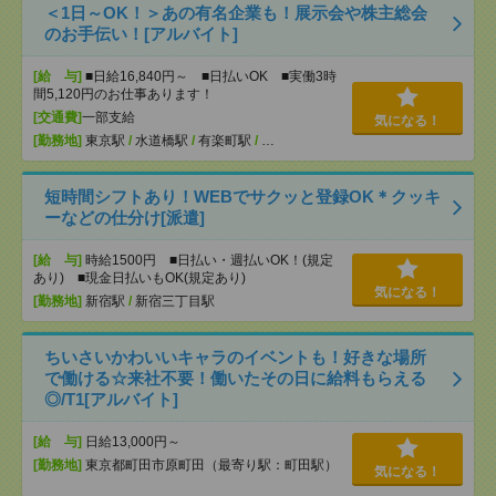
＜1日～OK！＞あの有名企業も！展示会や株主総会
のお手伝い！[アルバイト]
[給 与]
■日給16,840円～ ■日払いOK ■実働3時
間5,120円のお仕事あります！
[交通費]
一部支給
気になる！
[勤務地]
東京駅
/
水道橋駅
/
有楽町駅
/
…
短時間シフトあり！WEBでサクッと登録OK＊クッキ
ーなどの仕分け[派遣]
[給 与]
時給1500円 ■日払い・週払いOK！(規定
あり) ■現金日払いもOK(規定あり)
気になる！
[勤務地]
新宿駅
/
新宿三丁目駅
ちいさいかわいいキャラのイベントも！好きな場所
で働ける☆来社不要！働いたその日に給料もらえる
◎/T1[アルバイト]
[給 与]
日給13,000円～
[勤務地]
東京都町田市原町田（最寄り駅：町田駅）
気になる！