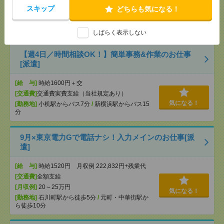
スキップ
[交通費]
全額支給
どちらも気になる！
[月収例]
10～15万円
気になる！
[勤務地]
神奈川駅から徒歩5分
/
反町駅から徒歩8分
しばらく表示しない
【週4日／時間相談OK！】簡単事務&作業のお仕事
[派遣]
[給 与]
時給1600円＋交
[交通費]
交通費実費支給（当社規定あり）
気になる！
[勤務地]
小机駅からバス7分
/
新横浜駅からバス15
分
9月×東京電力Gで電話ナシ！入力メインのお仕事[派
遣]
[給 与]
時給1520円 月収例 222,832円+残業代
[交通費]
全額支給
[月収例]
20～25万円
気になる！
[勤務地]
石川町駅から徒歩5分
/
元町・中華街駅か
ら徒歩10分