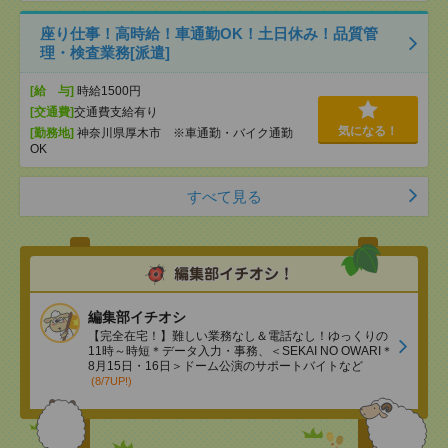
座り仕事！高時給！車通勤OK！土日休み！品質管
理・検査業務[派遣]
[給 与]
時給1500円
[交通費]
交通費支給有り
気になる！
[勤務地]
神奈川県厚木市 ※車通勤・バイク通勤
OK
すべて見る
編集部イチオシ
【完全在宅！】難しい業務なし＆電話なし！ゆっくりの
11時～時短＊データ入力・事務、＜SEKAI NO OWARI＊
8月15日・16日＞ドーム公演のサポートバイトなど
(8/7UP!)