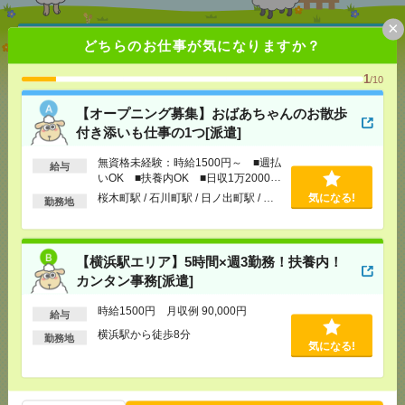
×
【オープニング募集】おばあちゃんのお散歩付き添
どちらのお仕事が気になりますか？
いも仕事の1つ[派遣]
1
/10
[給 与]
無資格未経験：時給1500円～ ■週払い
OK ■扶養内OK ■日収1万2000円以上
【オープニング募集】おばあちゃんのお散歩
[交通費]
交通費全額支給
付き添いも仕事の1つ[派遣]
気になる！
[勤務地]
桜木町駅
/
石川町駅
/
日ノ出町駅
/
…
無資格未経験：時給1500円～ ■週払
給与
いOK ■扶養内OK ■日収1万2000円
【横浜駅エリア】5時間×週3勤務！扶養内！カンタン
以上
桜木町駅 / 石川町駅 / 日ノ出町駅 / …
気になる!
勤務地
事務[派遣]
[給 与]
時給1500円 月収例 90,000円
【横浜駅エリア】5時間×週3勤務！扶養内！
[交通費]
全額支給
カンタン事務[派遣]
[月収例]
5～10万円
気になる！
[勤務地]
横浜駅から徒歩8分
時給1500円 月収例 90,000円
給与
横浜駅から徒歩8分
勤務地
気になる!
【長期】事務のお仕事！残業なし！16時定時！土日
祝休み[派遣]
[給 与]
時給1500円 月収例 144,000円