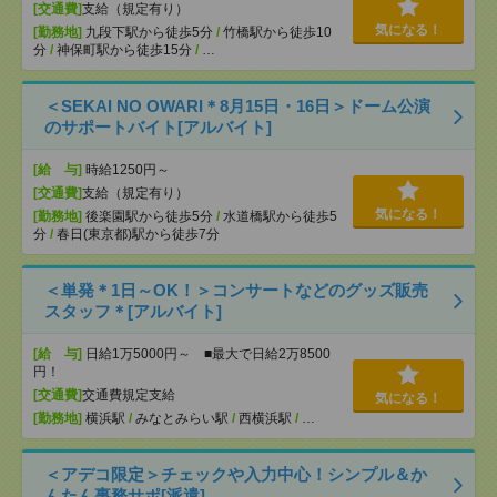
[交通費]
支給（規定有り）
気になる！
[勤務地]
九段下駅から徒歩5分
/
竹橋駅から徒歩10
分
/
神保町駅から徒歩15分
/
…
＜SEKAI NO OWARI＊8月15日・16日＞ドーム公演
のサポートバイト[アルバイト]
[給 与]
時給1250円～
[交通費]
支給（規定有り）
気になる！
[勤務地]
後楽園駅から徒歩5分
/
水道橋駅から徒歩5
分
/
春日(東京都)駅から徒歩7分
＜単発＊1日～OK！＞コンサートなどのグッズ販売
スタッフ＊[アルバイト]
[給 与]
日給1万5000円～ ■最大で日給2万8500
円！
[交通費]
交通費規定支給
気になる！
[勤務地]
横浜駅
/
みなとみらい駅
/
西横浜駅
/
…
＜アデコ限定＞チェックや入力中心！シンプル＆か
んたん事務サポ[派遣]