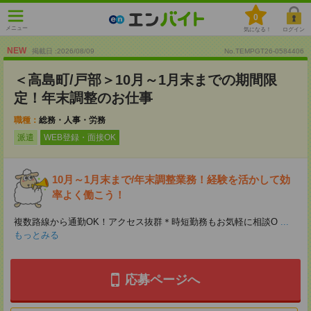
0
メニュー
気になる！
ログイン
NEW
掲載日 :2026
/
08
/
09
No.TEMPGT26-0584406
＜高島町/戸部＞10月～1月末までの期間限
定！年末調整のお仕事
職種：
総務・人事・労務
派遣
WEB登録・面接OK
10月～1月末まで/年末調整業務！経験を活かして効
率よく働こう！
複数路線から通勤OK！アクセス抜群＊時短勤務もお気軽に相談O
...
もっとみる
応募ページへ