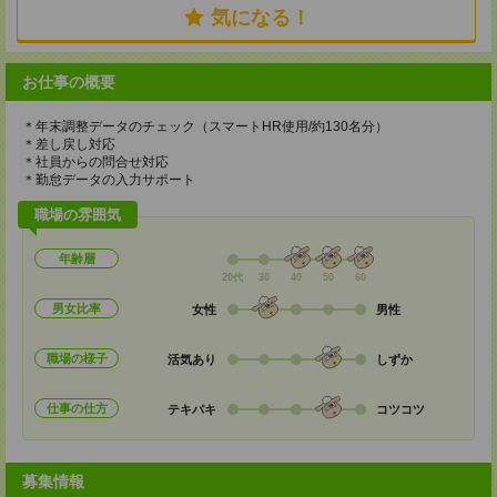
気になる！
お仕事の概要
＊年末調整データのチェック（スマートHR使用/約130名分）
＊差し戻し対応
＊社員からの問合せ対応
＊勤怠データの入力サポート
職場の雰囲気
年齢層
20代
30
40
50
60
男女比率
女性
男性
職場の様子
活気あり
しずか
仕事の仕方
テキパキ
コツコツ
募集情報