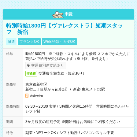
未読
特別時給1800円【ヴァレクストラ】短期スタッ
フ 新宿
派遣
ブランクOK
WEB登録・面接OK
時給1800円 ※ご経験・スキルにより優遇 スマホでかんたんに
給与
前払いで給与が受け取れます（※上限、条件あり）
交通費別途支給あり
交通費全額支給（規定あり）
交通費
東京都新宿区
勤務地
新宿三丁目駅から徒歩2分
/
新宿(東京メトロ)駅
Valextra
09:30～20:30 実働7.5時間／休憩1.5時間 営業時間に合わせた
勤務時間
シフト制
3か月程度の短期予定 ※開始日はお気軽にご相談ください
期間
副業・WワークOK
/
シフト勤務
/
パソコンスキル不要
特徴