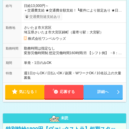
日給13,000円～
給与
＋交通費支給 ★交通費全額支給！ ┗案件により規定あり ★日払
いOK！（規定あり） ┗働いたその日に現金GET♪ お仕事後はコ
交通費別途支給あり
ンビニATMから 日払い分を引き落とせます！ 【試用期間】試
用期間なし
さいたま市大宮区
勤務地
埼玉県さいたま市大宮区錦町（最寄り駅：大宮駅）
株式会社ワンベルウッズ
勤務時間は指定なし
勤務時間
変形労働時間制 想定労働時間160時間/月 【シフト例】 ・8：00
～21：00
単発・1日のみOK
期間
週1日からOK / 日払いOK / 副業・WワークOK / 10名以上の大量
特徴
募集
気になる！
応募する
詳細へ
未読