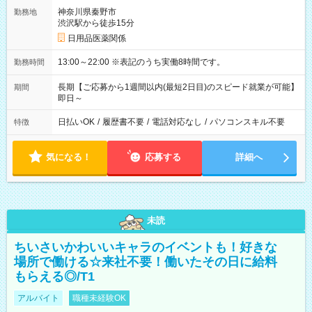
神奈川県秦野市
勤務地
渋沢駅から徒歩15分
日用品医薬関係
13:00～22:00 ※表記のうち実働8時間です。
勤務時間
長期【ご応募から1週間以内(最短2日目)のスピード就業が可能】
期間
即日～
日払いOK
/
履歴書不要
/
電話対応なし
/
パソコンスキル不要
特徴
気になる！
応募する
詳細へ
未読
ちいさいかわいいキャラのイベントも！好きな
場所で働ける☆来社不要！働いたその日に給料
もらえる◎/T1
アルバイト
職種未経験OK