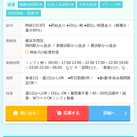
派遣
職種未経験OK
社会人未経験OK
大学生歓迎
ブランクOK
WEB登録・面接OK
時給1313円 ●昇給あり ●日払い制 ●前払い制度あり（稼働分・
給与
最大90%）
横浜市西区
勤務地
関内駅から徒歩
/
新横浜駅から徒歩
/
横浜駅から徒歩
神奈川の駐禁対策
＜シフト例＞ 09:00～17:00 13:00～22:00 17:00～22:00 19:00
勤務時間
～23:00 22:00～06:00 など ※「昼間だけ」「夜勤だけ」など
の希望OK
単発1日・週1日からOK ●即日勤務OK！ ●春/夏/冬休み期間限
期間
定OK！
週1日からOK
/
日払いOK
/
履歴書不要
/
40～50代活躍中
/
副
特徴
業・WワークOK
/
シフト勤務
気になる！
応募する
詳細へ