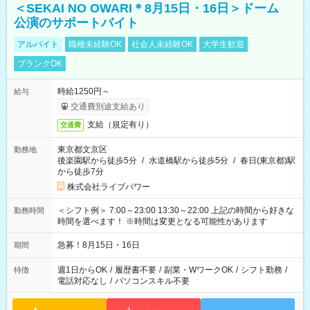
＜SEKAI NO OWARI＊8月15日・16日＞ドーム
公演のサポートバイト
アルバイト
職種未経験OK
社会人未経験OK
大学生歓迎
ブランクOK
時給1250円～
給与
交通費別途支給あり
支給（規定有り）
交通費
東京都文京区
勤務地
後楽園駅から徒歩5分
/
水道橋駅から徒歩5分
/
春日(東京都)駅
から徒歩7分
株式会社ライブパワー
＜シフト例＞ 7:00～23:00 13:30～22:00 上記の時間から好きな
勤務時間
時間を選べます！ ※時間は変更となる可能性があります
急募！8月15日・16日
期間
週1日からOK
/
履歴書不要
/
副業・WワークOK
/
シフト勤務
/
特徴
電話対応なし
/
パソコンスキル不要