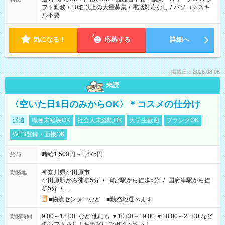
フト勤務
/
10名以上の大量募集
/
電話対応なし
/
パソコンスキ
ル不要
気になる！
応募する
詳細へ
掲載日：2026.08.08
未読
〈空いた日1日のみからOK〉＊コスメの仕分け
派遣
職種未経験OK
社会人未経験OK
大学生歓迎
ブランクOK
WEB登録・面接OK
時給1,500円～1,875円
給与
神奈川県小田原市
勤務地
小田原駅から徒歩5分
/
鴨宮駅から徒歩5分
/
国府津駅から徒
歩5分
/
…
■物流センターなど ■勤務地選べます
9:00～18:00 など 他にも ▼10:00～19:00 ▼18:00～21:00 など
勤務時間
のシフトあり！お気軽にご相談下さい！