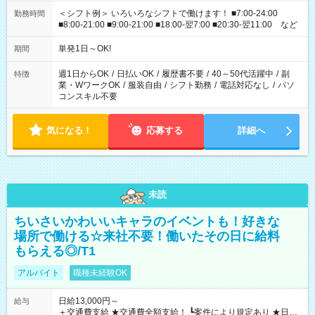
＜シフト例＞ いろいろなシフトで働けます！ ■7:00-24:00
勤務時間
■8:00-21:00 ■9:00-21:00 ■18:00-翌7:00 ■20:30-翌11:00 など
単発1日～OK!
期間
週1日からOK
/
日払いOK
/
履歴書不要
/
40～50代活躍中
/
副
特徴
業・WワークOK
/
服装自由
/
シフト勤務
/
電話対応なし
/
パソ
コンスキル不要
気になる！
応募する
詳細へ
未読
ちいさいかわいいキャラのイベントも！好きな
場所で働ける☆来社不要！働いたその日に給料
もらえる◎/T1
アルバイト
職種未経験OK
日給13,000円～
給与
＋交通費支給 ★交通費全額支給！ ┗案件により規定あり ★日払