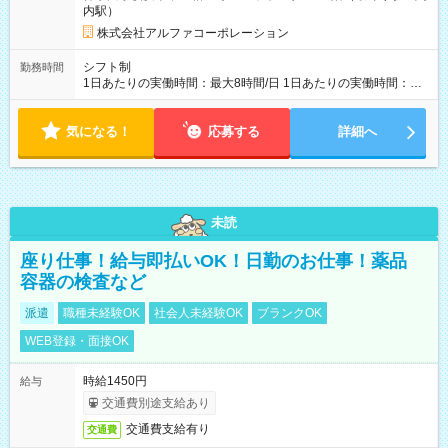
内駅）
株式会社アルファコーポレーション
シフト制
勤務時間
1日あたりの実働時間：最大8時間/日 1日あたりの実働時間：
7~8時間 シフト例 ・10時00分～18時00分 ・10時00分～19時00
分
気になる！
応募する
詳細へ
未読
座り仕事！給与即払いOK！日勤のお仕事！薬品
容器の検査など
派遣
職種未経験OK
社会人未経験OK
ブランクOK
WEB登録・面接OK
時給1450円
給与
交通費別途支給あり
交通費支給有り
交通費