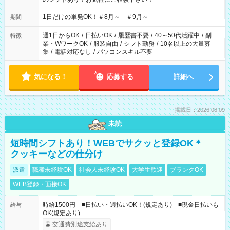
1日だけの単発OK！＃8月～ ＃9月～
期間
週1日からOK
/
日払いOK
/
履歴書不要
/
40～50代活躍中
/
副
特徴
業・WワークOK
/
服装自由
/
シフト勤務
/
10名以上の大量募
集
/
電話対応なし
/
パソコンスキル不要
気になる！
応募する
詳細へ
掲載日：2026.08.09
未読
短時間シフトあり！WEBでサクッと登録OK＊
クッキーなどの仕分け
派遣
職種未経験OK
社会人未経験OK
大学生歓迎
ブランクOK
WEB登録・面接OK
時給1500円 ■日払い・週払いOK！(規定あり) ■現金日払いも
給与
OK(規定あり)
交通費別途支給あり