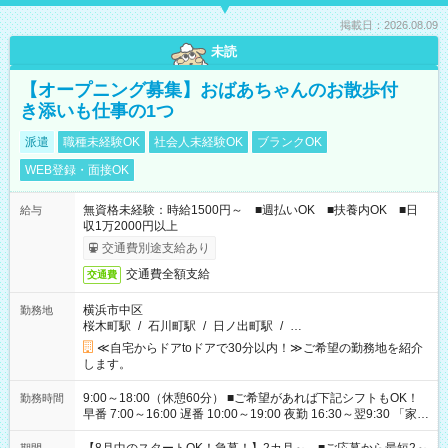
掲載日：2026.08.09
未読
【オープニング募集】おばあちゃんのお散歩付
き添いも仕事の1つ
派遣
職種未経験OK
社会人未経験OK
ブランクOK
WEB登録・面接OK
無資格未経験：時給1500円～ ■週払いOK ■扶養内OK ■日
給与
収1万2000円以上
交通費別途支給あり
交通費全額支給
交通費
横浜市中区
勤務地
桜木町駅
/
石川町駅
/
日ノ出町駅
/
…
≪自宅からドアtoドアで30分以内！≫ご希望の勤務地を紹介
します。
9:00～18:00（休憩60分） ■ご希望があれば下記シフトもOK！
勤務時間
早番 7:00～16:00 遅番 10:00～19:00 夜勤 16:30～翌9:30 「家族
と休みを合わせたい」 「余裕を持って夕飯の準備がしたい」
「できれば残業はしたくない」 など、ご希望を教えてください