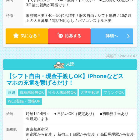
【8月中のスタートOK！急募！】2カ月～ ■ご応募から最短2～
期間
ね。 ※Wワーク希望の方へ 今ご覧のお仕事で希望する勤務時間
3日後に就業が可能です！
と、もう1つのお仕事の勤務時間。 合計で週40時間を超える場
合は応募できません。
履歴書不要
/
40～50代活躍中
/
服装自由
/
シフト勤務
/
10名以
特徴
上の大量募集
/
電話対応なし
/
パソコンスキル不要
気になる！
応募する
詳細へ
掲載日：2026.08.07
未読
【シフト自由・現金手渡しOK】iPhoneなどス
マホの充電を繋げるだけ！
派遣
職種未経験OK
社会人未経験OK
大学生歓迎
ブランクOK
WEB登録・面接OK
時給1414円～ ▼日払いOK（規定あり） ■初勤務手当あり
給与
※規定による
東京都新宿区
勤務地
新宿駅から徒歩
/
新宿三丁目駅から徒歩
/
高田馬場駅から徒歩
/
…