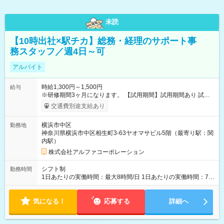
未読
【10時出社×駅チカ】総務・経理のサポート事
務スタッフ／週4日～可
アルバイト
時給1,300円～1,500円
給与
※研修期間3ヶ月になります。 【試用期間】試用期間あり 試用
期間の長さ：3ヶ月 雇用形態、給与は本採用時と同じです。
交通費別途支給あり
横浜市中区
勤務地
神奈川県横浜市中区相生町3-63ヤオマサビル5階（最寄り駅：関
内駅）
株式会社アルファコーポレーション
シフト制
勤務時間
1日あたりの実働時間：最大8時間/日 1日あたりの実働時間：7～
8時間 シフト例 ・10時00分～19時00分 ・10時00分～18時00分
気になる！
応募する
詳細へ