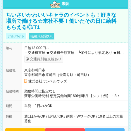
未読
ちいさいかわいいキャラのイベントも！好きな
場所で働ける☆来社不要！働いたその日に給料
もらえる◎/T1
アルバイト
職種未経験OK
日給13,000円～
給与
＋交通費支給 ★交通費全額支給！ ┗案件により規定あり ★日払
いOK！（規定あり） ┗働いたその日に現金GET♪ お仕事後はコ
交通費別途支給あり
ンビニATMから 日払い分を引き落とせます！ 【試用期間】試
用期間なし
東京都町田市
勤務地
東京都町田市原町田（最寄り駅：町田駅）
株式会社ワンベルウッズ
勤務時間は指定なし
勤務時間
変形労働時間制 想定労働時間160時間/月 【シフト例】 ・8：00
～21：00
単発・1日のみOK
期間
週1日からOK / 日払いOK / 副業・WワークOK / 10名以上の大量
特徴
募集