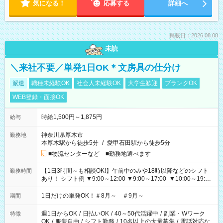
気になる！
応募する
詳細へ
掲載日：2026.08.08
未読
＼来社不要／単発1日OK＊文房具の仕分け
派遣
職種未経験OK
社会人未経験OK
大学生歓迎
ブランクOK
WEB登録・面接OK
時給1,500円～1,875円
給与
神奈川県厚木市
勤務地
本厚木駅から徒歩5分
/
愛甲石田駅から徒歩5分
■物流センターなど ■勤務地選べます
【1日3時間～も相談OK!】午前中のみや18時以降などのシフト
勤務時間
あり！ シフト例 ▼9:00～12:00 ▼9:00～17:00 ▼10:00～19:00
▼18:00～21:00
1日だけの単発OK！＃8月～ ＃9月～
期間
週1日からOK
/
日払いOK
/
40～50代活躍中
/
副業・Wワーク
特徴
OK
/
服装自由
/
シフト勤務
/
10名以上の大量募集
/
電話対応な