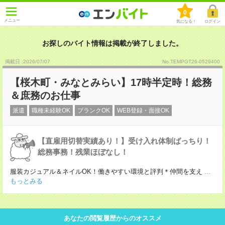
0
メニュー
気になる！
ログイン
お探しのバイト情報は掲載が終了しました。
掲載日 :2026
/
07
/
07
No.TEMPGT26-0529400
【桜木町・みなとみらい】17時半定時！総務
＆庶務のお仕事
派遣
職種未経験OK
ブランクOK
WEB登録・面接OK
【直雇用切替実績あり！】受け入れ体制ばっちり！
総務事務！残業ほぼなし！
服装カジュアル＆ネイルOK！働きやすい環境と評判＊仲間を支え
...
もっとみる
あなたの閲覧履歴からのオススメ