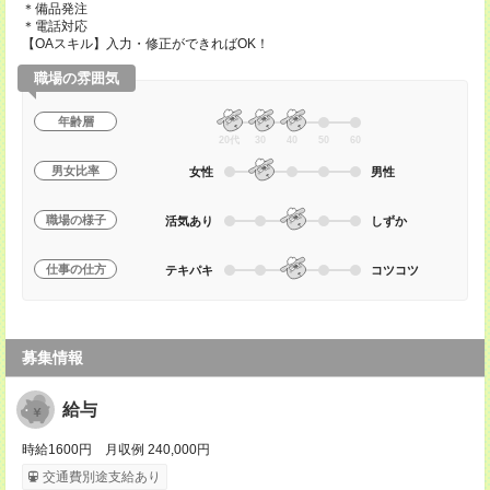
＊備品発注
＊電話対応
【OAスキル】入力・修正ができればOK！
職場の雰囲気
年齢層
20代
30
40
50
60
男女比率
女性
男性
職場の様子
活気あり
しずか
仕事の仕方
テキパキ
コツコツ
募集情報
給与
時給1600円 月収例 240,000円
交通費別途支給あり