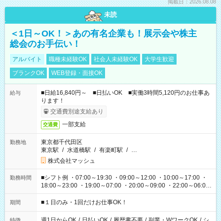
掲載日：2026.08.08
未読
＜1日～OK！＞あの有名企業も！展示会や株主
総会のお手伝い！
アルバイト
職種未経験OK
社会人未経験OK
大学生歓迎
ブランクOK
WEB登録・面接OK
■日給16,840円～ ■日払いOK ■実働3時間5,120円のお仕事あ
給与
ります！
交通費別途支給あり
一部支給
交通費
東京都千代田区
勤務地
東京駅
/
水道橋駅
/
有楽町駅
/
…
株式会社マッシュ
■シフト例 ・07:00～19:30 ・09:00～12:00 ・10:00～17:00 ・
勤務時間
18:00～23:00 ・19:00～07:00 ・20:00～09:00 ・22:00～06:00
etc ★最短で3時間で5,120円のお仕事から 15時間で2万円近く稼
げるお仕事も！ ご希望のお時間に合わせてご紹介！ ※シフトは
■１日のみ・1回だけお仕事OK！
期間
現場によって異なります。 ※勿論、休憩時間はあるのでご安心
ください！
週1日からOK
/
日払いOK
/
履歴書不要
/
副業・WワークOK
/
シ
特徴