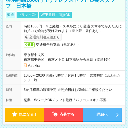
特別時給1800円【ヴァレクストラ】短期スタッ
フ 日本橋
派遣
ブランクOK
WEB登録・面接OK
時給1800円 ※ご経験・スキルにより優遇 スマホでかんたんに
給与
前払いで給与が受け取れます（※上限、条件あり）
交通費別途支給あり
交通費全額支給（規定あり）
交通費
東京都中央区
勤務地
東京都中央区 東京メトロ 日本橋駅から直結（徒歩1分）
Valextra
10:00～20:00 実働7.5時間／休憩1.5時間 営業時間に合わせた
勤務時間
シフト制
3か月程度の短期予定 ※開始日はお気軽にご相談ください
期間
副業・WワークOK
/
シフト勤務
/
パソコンスキル不要
特徴
気になる！
応募する
詳細へ