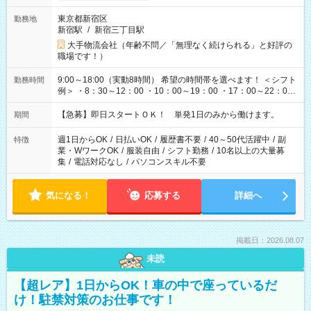
東京都新宿区
勤務地
新宿駅
/
新宿三丁目駅
大手物流会社（年齢不問／「無理なく続けられる」と好評の
職場です！）
9:00～18:00（実動8時間） 希望の時間帯を選べます！ ＜シフト
勤務時間
例＞ ・8：30～12：00 ・10：00～19：00 ・17：00～22：00
・13：00～22：00 ・22：00～翌6：00 など
【急募】即日スタートＯＫ！ 単発1日のみから働けます。
期間
週1日からOK
/
日払いOK
/
履歴書不要
/
40～50代活躍中
/
副
特徴
業・WワークOK
/
服装自由
/
シフト勤務
/
10名以上の大量募
集
/
電話対応なし
/
パソコンスキル不要
気になる！
応募する
詳細へ
掲載日：2026.08.07
未読
【超レア】1日からOK！車の中で座っているだ
け！駐禁対策のお仕事です！