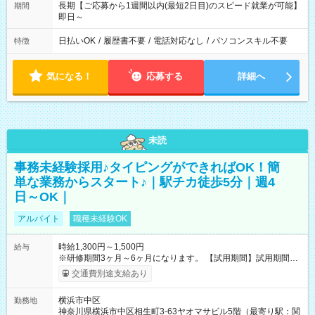
長期【ご応募から1週間以内(最短2日目)のスピード就業が可能】
期間
即日～
日払いOK
/
履歴書不要
/
電話対応なし
/
パソコンスキル不要
特徴
気になる！
応募する
詳細へ
未読
事務未経験採用♪タイピングができればOK！簡
単な業務からスタート♪｜駅チカ徒歩5分｜週4
日～OK｜
アルバイト
職種未経験OK
時給1,300円～1,500円
給与
※研修期間3ヶ月～6ヶ月になります。 【試用期間】試用期間あ
り 試用期間の長さ：1ヶ月 雇用形態、給与は本採用時と同じで
交通費別途支給あり
す。
横浜市中区
勤務地
神奈川県横浜市中区相生町3-63ヤオマサビル5階（最寄り駅：関