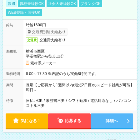
派遣
職種未経験OK
社会人未経験OK
ブランクOK
WEB登録・面接OK
時給1600円
給与
交通費別途支給あり
交通費支給有り
交通費
横浜市西区
勤務地
平沼橋駅から徒歩12分
素材系メーカー
8:00～17:30 ※表記のうち実働8時間です。
勤務時間
長期【ご応募から1週間以内(最短2日目)のスピード就業が可能】
期間
即日～
日払いOK
/
履歴書不要
/
シフト勤務
/
電話対応なし
/
パソコン
特徴
スキル不要
気になる！
応募する
詳細へ