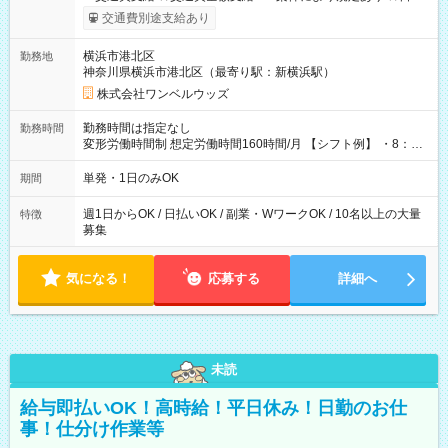
いOK！（規定あり） ┗働いたその日に現金GET♪ お仕事後はコ
交通費別途支給あり
ンビニATMから 日払い分を引き落とせます！ 【試用期間】試
用期間なし
横浜市港北区
勤務地
神奈川県横浜市港北区（最寄り駅：新横浜駅）
株式会社ワンベルウッズ
勤務時間は指定なし
勤務時間
変形労働時間制 想定労働時間160時間/月 【シフト例】 ・8：00
～21：00
単発・1日のみOK
期間
週1日からOK / 日払いOK / 副業・WワークOK / 10名以上の大量
特徴
募集
気になる！
応募する
詳細へ
未読
給与即払いOK！高時給！平日休み！日勤のお仕
事！仕分け作業等