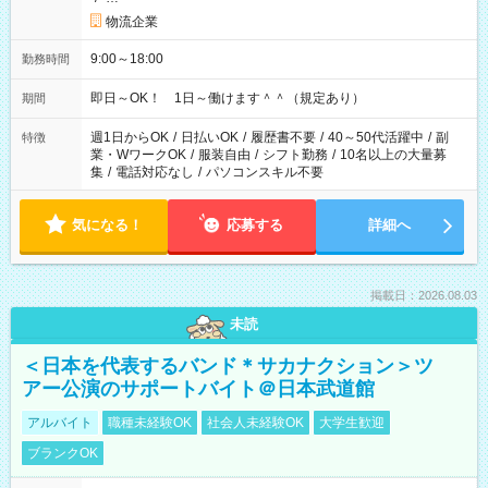
物流企業
9:00～18:00
勤務時間
即日～OK！ 1日～働けます＾＾（規定あり）
期間
週1日からOK
/
日払いOK
/
履歴書不要
/
40～50代活躍中
/
副
特徴
業・WワークOK
/
服装自由
/
シフト勤務
/
10名以上の大量募
集
/
電話対応なし
/
パソコンスキル不要
気になる！
応募する
詳細へ
掲載日：2026.08.03
未読
＜日本を代表するバンド＊サカナクション＞ツ
アー公演のサポートバイト＠日本武道館
アルバイト
職種未経験OK
社会人未経験OK
大学生歓迎
ブランクOK