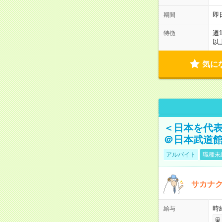
即
期間
週
特徴
以
気に
＜日本を代
＠日本武道
アルバイト
職種未
サカナク
時
給与