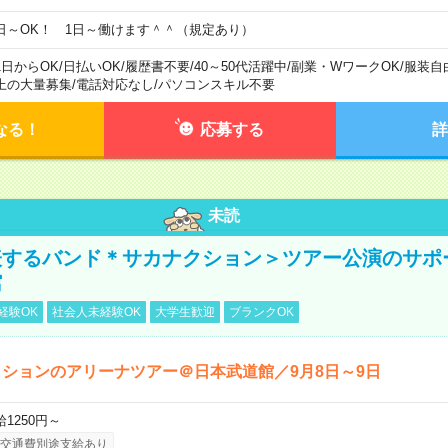
日～OK！ 1日～働けます＾＾（規定あり）
1日からOK
/
日払いOK
/
履歴書不要
/
40～50代活躍中
/
副業・WワークOK
/
服装自
上の大量募集
/
電話対応なし
/
パソコンスキル不要
なる！
応募する
詳
未読
表するバンド＊サカナクション＞ツアー公演のサポ
館
経験OK
社会人未経験OK
大学生歓迎
ブランクOK
ションのアリーナツアー＠日本武道館／9月8日～9日
給1250円～
交通費別途支給あり