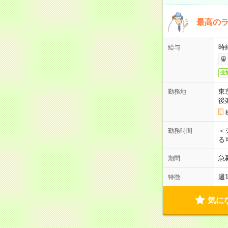
最高のラ
時
給与
交
東
勤務地
後
＜
勤務時間
る
急
期間
週
特徴
気に