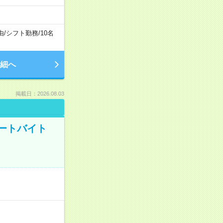
由
/
シフト勤務
/
10名
細へ
掲載日：2026.08.03
ートバイト