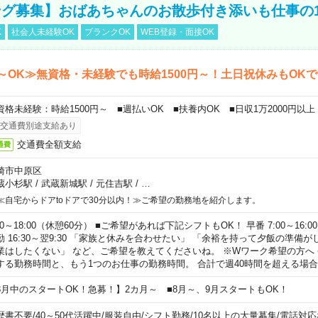
グ募集】おばあちゃんのお散歩付き添いも仕事の
K
社会人未経験OK
ブランクOK
WEB登録・面接OK
～OK≫無資格・未経験でも時給1500円～！土日祝休みもOK
資格未経験：時給1500円～ ■週払いOK ■扶養内OK ■日収1万2000円以上
交通費別途支給あり
交通費全額支給
通費
崎市中原区
蔵小杉駅
/
武蔵新城駅
/
元住吉駅
/
…
≪自宅からドアtoドアで30分以内！≫ご希望の勤務地を紹介します。
00～18:00（休憩60分） ■ご希望があれば下記シフトもOK！ 早番 7:00～16:00 遅
勤 16:30～翌9:30 「家族と休みを合わせたい」 「余裕を持って夕飯の準備
業はしたくない」 など、ご希望を教えてくださいね。 ※Wワーク希望の方へ
する勤務時間と、もう1つのお仕事の勤務時間。 合計で週40時間を超える場
8月中のスタートOK！急募！】2カ月～ ■8月～、9月スタートもOK！
歴書不要
/
40～50代活躍中
/
服装自由
/
シフト勤務
/
10名以上の大量募集
/
電話対応