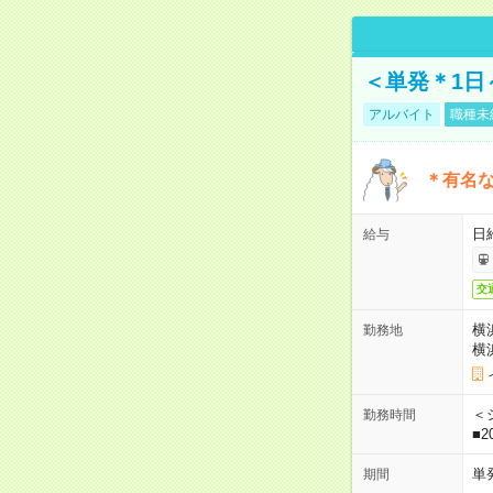
＜単発＊1日
アルバイト
職種未
＊有名な
日
給与
交
横
勤務地
横
＜シ
勤務時間
■2
単
期間