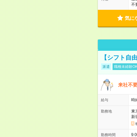
不
気に
【シフト自由
派遣
職種未経験O
来社不要
時
給与
東
勤務地
新
9:
勤務時間