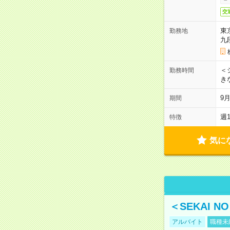
交
東
勤務地
九
＜シ
勤務時間
き
9
期間
週
特徴
気に
＜SEKAI 
アルバイト
職種未