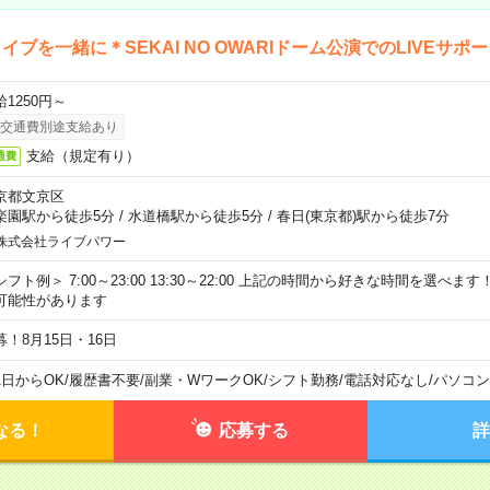
イブを一緒に＊SEKAI NO OWARIドーム公演でのLIVEサポ
給1250円～
交通費別途支給あり
支給（規定有り）
通費
京都文京区
楽園駅から徒歩5分
/
水道橋駅から徒歩5分
/
春日(東京都)駅から徒歩7分
株式会社ライブパワー
シフト例＞ 7:00～23:00 13:30～22:00 上記の時間から好きな時間を選べま
可能性があります
募！8月15日・16日
1日からOK
/
履歴書不要
/
副業・WワークOK
/
シフト勤務
/
電話対応なし
/
パソコン
なる！
応募する
詳