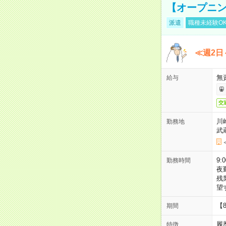
【オープニン
派遣
職種未経験O
≪週2日
無
給与
交
川
勤務地
武
9:
勤務時間
夜
残
望
【
期間
履
特徴