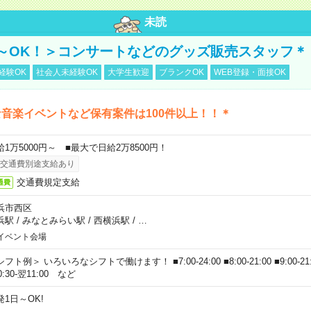
未読
～OK！＞コンサートなどのグッズ販売スタッフ＊
経験OK
社会人未経験OK
大学生歓迎
ブランクOK
WEB登録・面接OK
音楽イベントなど保有案件は100件以上！！＊
給1万5000円～ ■最大で日給2万8500円！
交通費別途支給あり
交通費規定支給
通費
浜市西区
浜駅
/
みなとみらい駅
/
西横浜駅
/
…
イベント会場
フト例＞ いろいろなシフトで働けます！ ■7:00-24:00 ■8:00-21:00 ■9:00-21:00
0:30-翌11:00 など
発1日～OK!