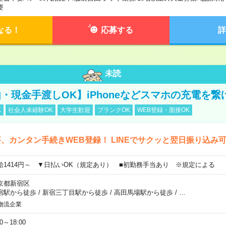
要
なる！
応募する
詳
未読
・現金手渡しOK】iPhoneなどスマホの充電を繋
K
社会人未経験OK
大学生歓迎
ブランクOK
WEB登録・面接OK
、カンタン手続きWEB登録！ LINEでサクッと翌日振り込み
給1414円～ ▼日払いOK（規定あり） ■初勤務手当あり ※規定による
京都新宿区
宿駅から徒歩
/
新宿三丁目駅から徒歩
/
高田馬場駅から徒歩
/
…
物流企業
00～18:00