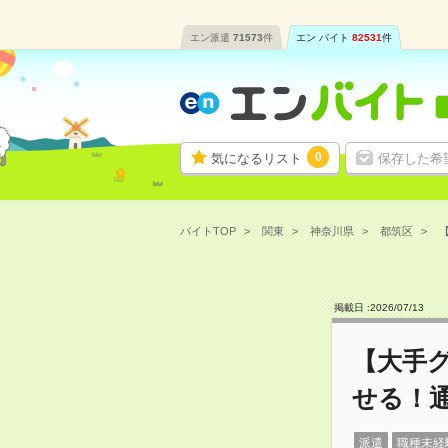
エン派遣
71573
件
エン バイト
82531
件
0
気になるリスト
保存した希
バイトTOP
関東
神奈川県
都筑区
【
掲載日 :
2026
/
07
/
13
【大手グ
せる！
派遣
職種未経