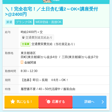
＼！完全在宅！／土日含む週2～OK<講座受付
>@2400円
派遣
ブランクOK
WEB登録・面接OK
時給2400円＋交
給与
交通費別途支給あり
交通費実費支給（当社規定あり）
交通費
東京都港区
勤務地
田町(東京都)駅から徒歩4分
/
三田(東京都)駅から徒歩7分
金融関連
8:30～12:30
勤務時間
【急募】即日～長期 ※8月～OK！
期間
履歴書不要
/
40～50代活躍中
/
服装自由
特徴
気になる！
応募する
詳細へ