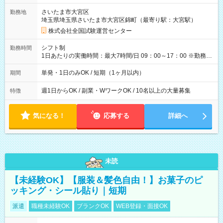
取れます。 ※手数料418円がかかります。 【過去試験日の収入
さいたま市大宮区
勤務地
例】 ・河合塾模擬試験 8:30～17:30（休憩1時間） 時給1,300円
埼玉県埼玉県さいたま市大宮区錦町（最寄り駅：大宮駅）
×8時間＝日収10,400円＋交通費 ※当日の役割により時給＋100
円の場合あり ・国家試験 7:00～13:30（休憩なし） 時給1,300
株式会社全国試験運営センター
円（役割手当＋100円）×6時間＝日収8,400円＋交通費 【試用期
間】試用期間なし
シフト制
勤務時間
1日あたりの実働時間：最大7時間/日 09：00～17：00 ※勤務時
間は 試験により異なります。
単発・1日のみOK / 短期（1ヶ月以内）
期間
週1日からOK / 副業・WワークOK / 10名以上の大量募集
特徴
気になる！
応募する
詳細へ
未読
【未経験OK】【服装＆髪色自由！】お菓子のピ
ッキング・シール貼り｜短期
派遣
職種未経験OK
ブランクOK
WEB登録・面接OK