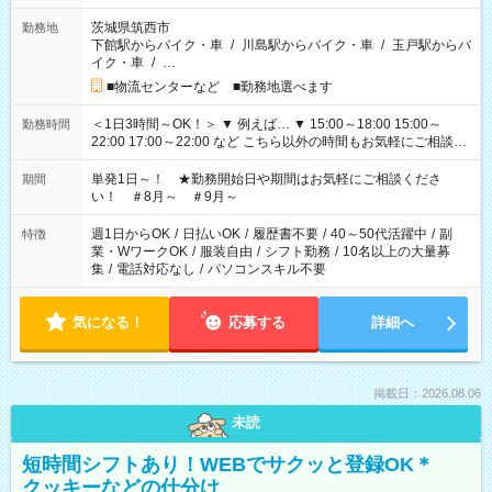
茨城県筑西市
勤務地
下館駅からバイク・車
/
川島駅からバイク・車
/
玉戸駅からバ
イク・車
/
…
■物流センターなど ■勤務地選べます
＜1日3時間～OK！＞ ▼ 例えば… ▼ 15:00～18:00 15:00～
勤務時間
22:00 17:00～22:00 など こちら以外の時間もお気軽にご相談く
ださい！
単発1日～！ ★勤務開始日や期間はお気軽にご相談くださ
期間
い！ ＃8月～ ＃9月～
週1日からOK
/
日払いOK
/
履歴書不要
/
40～50代活躍中
/
副
特徴
業・WワークOK
/
服装自由
/
シフト勤務
/
10名以上の大量募
集
/
電話対応なし
/
パソコンスキル不要
気になる！
応募する
詳細へ
掲載日：2026.08.06
未読
短時間シフトあり！WEBでサクッと登録OK＊
クッキーなどの仕分け