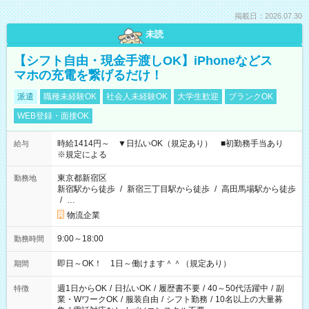
掲載日：2026.07.30
未読
【シフト自由・現金手渡しOK】iPhoneなどス
マホの充電を繋げるだけ！
派遣
職種未経験OK
社会人未経験OK
大学生歓迎
ブランクOK
WEB登録・面接OK
時給1414円～ ▼日払いOK（規定あり） ■初勤務手当あり
給与
※規定による
東京都新宿区
勤務地
新宿駅から徒歩
/
新宿三丁目駅から徒歩
/
高田馬場駅から徒歩
/
…
物流企業
9:00～18:00
勤務時間
即日～OK！ 1日～働けます＾＾（規定あり）
期間
週1日からOK
/
日払いOK
/
履歴書不要
/
40～50代活躍中
/
副
特徴
業・WワークOK
/
服装自由
/
シフト勤務
/
10名以上の大量募