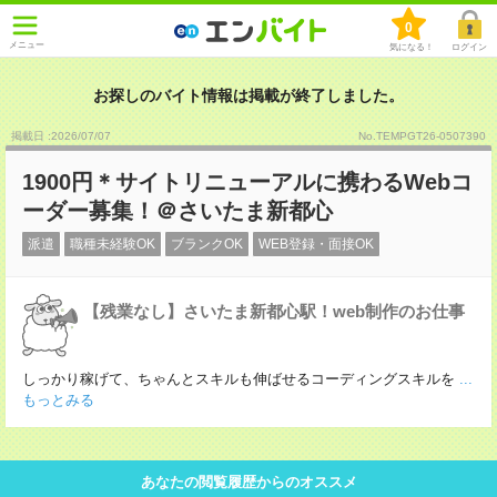
0
メニュー
気になる！
ログイン
お探しのバイト情報は掲載が終了しました。
掲載日 :2026
/
07
/
07
No.TEMPGT26-0507390
1900円＊サイトリニューアルに携わるWebコ
ーダー募集！＠さいたま新都心
派遣
職種未経験OK
ブランクOK
WEB登録・面接OK
【残業なし】さいたま新都心駅！web制作のお仕事
しっかり稼げて、ちゃんとスキルも伸ばせるコーディングスキルを
...
もっとみる
あなたの閲覧履歴からのオススメ