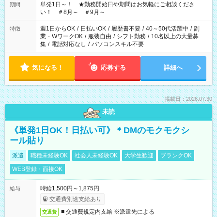
単発1日～！ ★勤務開始日や期間はお気軽にご相談くださ
期間
い！ ＃8月～ ＃9月～
週1日からOK
/
日払いOK
/
履歴書不要
/
40～50代活躍中
/
副
特徴
業・WワークOK
/
服装自由
/
シフト勤務
/
10名以上の大量募
集
/
電話対応なし
/
パソコンスキル不要
気になる！
応募する
詳細へ
掲載日：2026.07.30
未読
《単発1日OK！日払い可》＊DMのモクモクシ
ール貼り
派遣
職種未経験OK
社会人未経験OK
大学生歓迎
ブランクOK
WEB登録・面接OK
時給1,500円～1,875円
給与
交通費別途支給あり
■ 交通費規定内支給 ※派遣先による
交通費