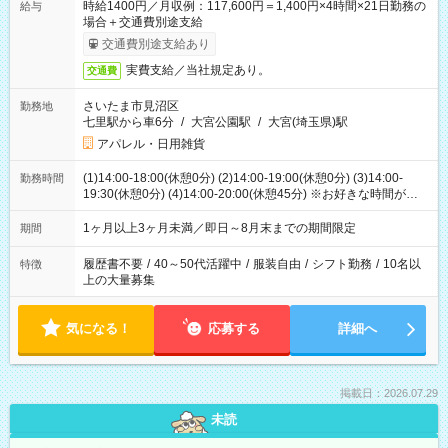
時給1400円／月収例：117,600円＝1,400円×4時間×21日勤務の
給与
場合＋交通費別途支給
交通費別途支給あり
実費支給／当社規定あり。
交通費
さいたま市見沼区
勤務地
七里駅から車6分
/
大宮公園駅
/
大宮(埼玉県)駅
アパレル・日用雑貨
(1)14:00-18:00(休憩0分) (2)14:00-19:00(休憩0分) (3)14:00-
勤務時間
19:30(休憩0分) (4)14:00-20:00(休憩45分) ※お好きな時間が選べ
ます
1ヶ月以上3ヶ月未満／即日～8月末までの期間限定
期間
履歴書不要
/
40～50代活躍中
/
服装自由
/
シフト勤務
/
10名以
特徴
上の大量募集
気になる！
応募する
詳細へ
掲載日：2026.07.29
未読