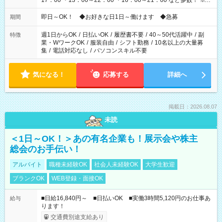
17：00 ・13：00～22：00 ・16：00～21：00 など多数！ ※お
仕事により勤務時間が異なります
即日～OK！ ◆お好きな日1日～働けます ◆急募
期間
週1日からOK
/
日払いOK
/
履歴書不要
/
40～50代活躍中
/
副
特徴
業・WワークOK
/
服装自由
/
シフト勤務
/
10名以上の大量募
集
/
電話対応なし
/
パソコンスキル不要
気になる！
応募する
詳細へ
掲載日：2026.08.07
未読
＜1日～OK！＞あの有名企業も！展示会や株主
総会のお手伝い！
アルバイト
職種未経験OK
社会人未経験OK
大学生歓迎
ブランクOK
WEB登録・面接OK
■日給16,840円～ ■日払いOK ■実働3時間5,120円のお仕事あ
給与
ります！
交通費別途支給あり