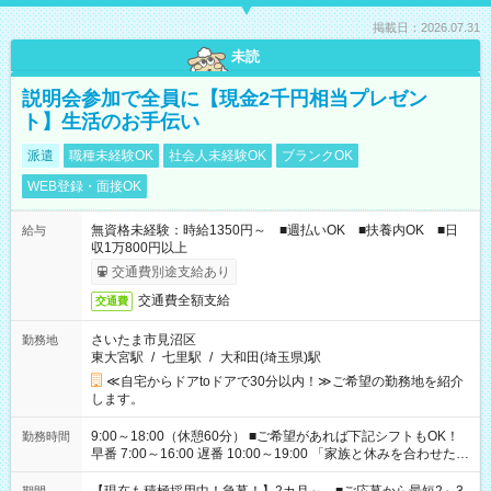
掲載日：2026.07.31
未読
説明会参加で全員に【現金2千円相当プレゼン
ト】生活のお手伝い
派遣
職種未経験OK
社会人未経験OK
ブランクOK
WEB登録・面接OK
無資格未経験：時給1350円～ ■週払いOK ■扶養内OK ■日
給与
収1万800円以上
交通費別途支給あり
交通費全額支給
交通費
さいたま市見沼区
勤務地
東大宮駅
/
七里駅
/
大和田(埼玉県)駅
≪自宅からドアtoドアで30分以内！≫ご希望の勤務地を紹介
します。
9:00～18:00（休憩60分） ■ご希望があれば下記シフトもOK！
勤務時間
早番 7:00～16:00 遅番 10:00～19:00 「家族と休みを合わせた
い」 「余裕を持って夕飯の準備がしたい」 「できれば残業はし
たくない」 など、ご希望を教えてくださいね。 ※Wワーク希望