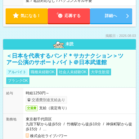
集
/
電話対応なし
/
パソコンスキル不要
気になる！
応募する
詳細へ
掲載日：2026.08.03
未読
＜日本を代表するバンド＊サカナクション＞ツ
アー公演のサポートバイト＠日本武道館
アルバイト
職種未経験OK
社会人未経験OK
大学生歓迎
ブランクOK
時給1250円～
給与
交通費別途支給あり
支給（規定有り）
交通費
東京都千代田区
勤務地
九段下駅から徒歩5分
/
竹橋駅から徒歩10分
/
神保町駅から徒
歩15分
/
…
株式会社ライブパワー