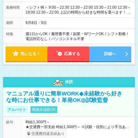
＜シフト例＞ 9:00～22:30 12:30～22:00 15:30～21:00 12:30～
勤務時間
19:00 12:30～22:00 上記の時間から好きな時間を選べます！ ※
時間は変更となる可能性があります
9月8日・9日
期間
週1日からOK
/
履歴書不要
/
副業・WワークOK
/
シフト勤務
/
特徴
電話対応なし
/
パソコンスキル不要
気になる！
応募する
詳細へ
未読
マニュアル通りに簡単WORK◆未経験から好き
な時にお仕事できる！単発OK◎試験監督
アルバイト
職種未経験OK
時給1,300円～
給与
★交通費一部支給 時給1,300円～ ※試験・役割により手当あり
※勤務回数により昇給あり 【即給（前払い）オプションあ
交通費別途支給あり
り！】 希望される場合、勤務から1週間ほどで給与の一部を受け