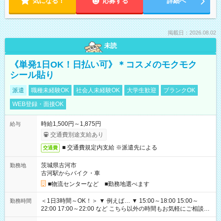
気になる！
応募する
詳細へ
掲載日：2026.08.02
未読
《単発1日OK！日払い可》＊コスメのモクモク
シール貼り
派遣
職種未経験OK
社会人未経験OK
大学生歓迎
ブランクOK
WEB登録・面接OK
時給1,500円～1,875円
給与
交通費別途支給あり
■ 交通費規定内支給 ※派遣先による
交通費
茨城県古河市
勤務地
古河駅からバイク・車
■物流センターなど ■勤務地選べます
＜1日3時間～OK！＞ ▼ 例えば… ▼ 15:00～18:00 15:00～
勤務時間
22:00 17:00～22:00 など こちら以外の時間もお気軽にご相談く
ださい！