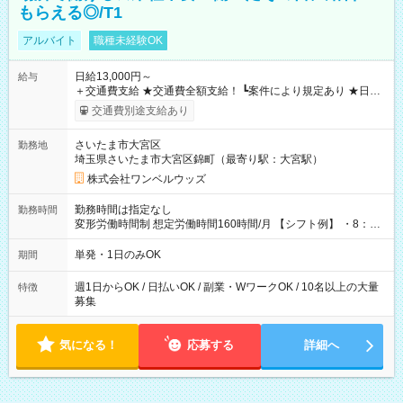
もらえる◎/T1
アルバイト
職種未経験OK
日給13,000円～
給与
＋交通費支給 ★交通費全額支給！ ┗案件により規定あり ★日払
いOK！（規定あり） ┗働いたその日に現金GET♪ お仕事後はコ
交通費別途支給あり
ンビニATMから 日払い分を引き落とせます！ 【試用期間】試
用期間なし
さいたま市大宮区
勤務地
埼玉県さいたま市大宮区錦町（最寄り駅：大宮駅）
株式会社ワンベルウッズ
勤務時間は指定なし
勤務時間
変形労働時間制 想定労働時間160時間/月 【シフト例】 ・8：00
～21：00
単発・1日のみOK
期間
週1日からOK / 日払いOK / 副業・WワークOK / 10名以上の大量
特徴
募集
気になる！
応募する
詳細へ