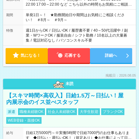
22:00 17:00～22:00 など こちら以外の時間もお気軽にご相談く
ださい！
単発1日～！ ★勤務開始日や期間はお気軽にご相談くださ
期間
い！ ＃8月～ ＃9月～
週1日からOK
/
日払いOK
/
履歴書不要
/
40～50代活躍中
/
副
特徴
業・WワークOK
/
服装自由
/
シフト勤務
/
10名以上の大量募
集
/
電話対応なし
/
パソコンスキル不要
気になる！
応募する
詳細へ
掲載日：2026.08.05
未読
【スキマ時間×高収入】日給1.5万～日払い！屋
内展示会のイス並べスタッフ
派遣
職種未経験OK
社会人未経験OK
大学生歓迎
ブランクOK
WEB登録・面接OK
日給1万5000円～※実働5時間で日給7000円のお仕事もありま
給与
す ◆日払い・週払いOK！（規定あり）◆お仕事によって日給