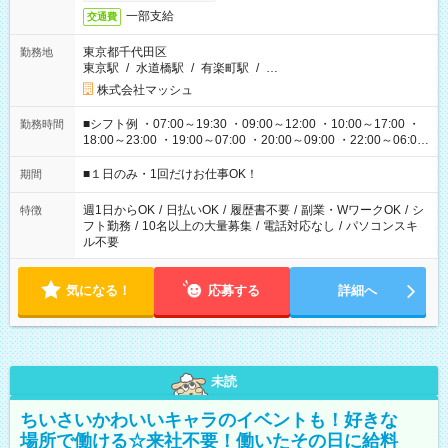
一部支給
交通費
東京都千代田区
勤務地
東京駅
/
水道橋駅
/
有楽町駅
/
…
株式会社マッシュ
■シフト例 ・07:00～19:30 ・09:00～12:00 ・10:00～17:00 ・
勤務時間
18:00～23:00 ・19:00～07:00 ・20:00～09:00 ・22:00～06:00
etc ★最短で3時間で5,120円のお仕事から 15時間で2万円近く稼
げるお仕事も！ ご希望のお時間に合わせてご紹介！ ※シフトは
■１日のみ・1回だけお仕事OK！
期間
現場によって異なります。 ※勿論、休憩時間はあるのでご安心
ください！
週1日からOK
/
日払いOK
/
履歴書不要
/
副業・WワークOK
/
シ
特徴
フト勤務
/
10名以上の大量募集
/
電話対応なし
/
パソコンスキ
ル不要
気になる！
応募する
詳細へ
未読
ちいさいかわいいキャラのイベントも！好きな
場所で働ける☆来社不要！働いたその日に給料