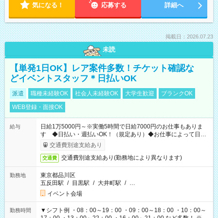
気になる！
応募する
詳細へ
掲載日：2026.07.23
未読
【単発1日OK】レア案件多数！チケット確認な
どイベントスタッフ＊日払いOK
派遣
職種未経験OK
社会人未経験OK
大学生歓迎
ブランクOK
WEB登録・面接OK
日給1万5000円～※実働5時間で日給7000円のお仕事もありま
給与
す ◆日払い・週払いOK！（規定あり）◆お仕事によって日給
も異なります
交通費別途支給あり
交通費別途支給あり(勤務地により異なります)
交通費
東京都品川区
勤務地
五反田駅
/
目黒駅
/
大井町駅
/
…
イベント会場
▼シフト例 ・08：00～19：00 ・09：00～18：00 ・10：00～
勤務時間