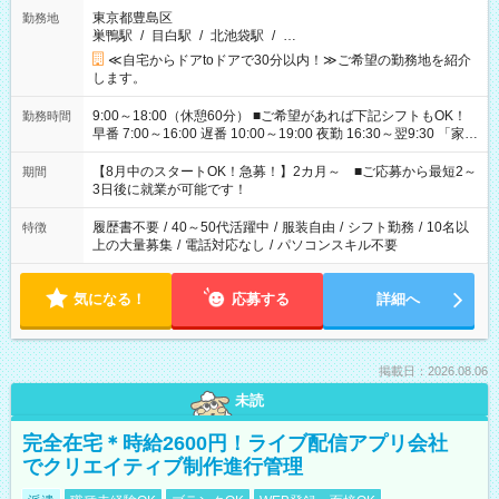
東京都豊島区
勤務地
巣鴨駅
/
目白駅
/
北池袋駅
/
…
≪自宅からドアtoドアで30分以内！≫ご希望の勤務地を紹介
します。
9:00～18:00（休憩60分） ■ご希望があれば下記シフトもOK！
勤務時間
早番 7:00～16:00 遅番 10:00～19:00 夜勤 16:30～翌9:30 「家族
と休みを合わせたい」 「余裕を持って夕飯の準備がしたい」
「できれば残業はしたくない」 など、ご希望を教えてください
【8月中のスタートOK！急募！】2カ月～ ■ご応募から最短2～
期間
ね。 ※Wワーク希望の方へ 今ご覧のお仕事で希望する勤務時間
3日後に就業が可能です！
と、もう1つのお仕事の勤務時間。 合計で週40時間を超える場
合は応募できません。
履歴書不要
/
40～50代活躍中
/
服装自由
/
シフト勤務
/
10名以
特徴
上の大量募集
/
電話対応なし
/
パソコンスキル不要
気になる！
応募する
詳細へ
掲載日：2026.08.06
未読
完全在宅＊時給2600円！ライブ配信アプリ会社
でクリエイティブ制作進行管理