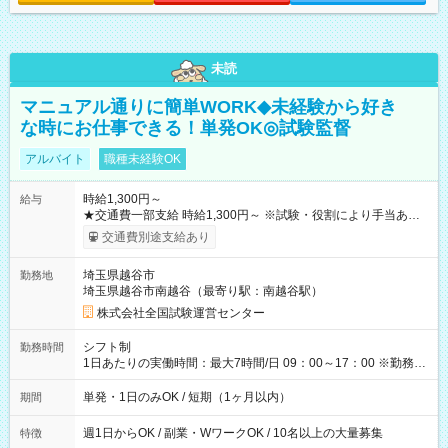
未読
マニュアル通りに簡単WORK◆未経験から好き
な時にお仕事できる！単発OK◎試験監督
アルバイト
職種未経験OK
時給1,300円～
給与
★交通費一部支給 時給1,300円～ ※試験・役割により手当あり
※勤務回数により昇給あり 【即給（前払い）オプションあ
交通費別途支給あり
り！】 希望される場合、勤務から1週間ほどで給与の一部を受け
取れます。 ※手数料418円がかかります。 【過去試験日の収入
埼玉県越谷市
勤務地
例】 ・河合塾模擬試験 8:30～17:30（休憩1時間） 時給1,300円
埼玉県越谷市南越谷（最寄り駅：南越谷駅）
×8時間＝日収10,400円＋交通費 ※当日の役割により時給＋100
円の場合あり ・国家試験 7:00～13:30（休憩なし） 時給1,300
株式会社全国試験運営センター
円（役割手当＋100円）×6時間＝日収8,400円＋交通費 【試用期
間】試用期間なし
シフト制
勤務時間
1日あたりの実働時間：最大7時間/日 09：00～17：00 ※勤務時
間は 試験により異なります。
単発・1日のみOK / 短期（1ヶ月以内）
期間
週1日からOK / 副業・WワークOK / 10名以上の大量募集
特徴