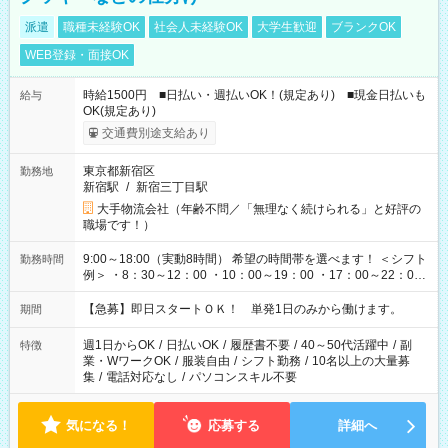
派遣
職種未経験OK
社会人未経験OK
大学生歓迎
ブランクOK
WEB登録・面接OK
時給1500円 ■日払い・週払いOK！(規定あり) ■現金日払いも
給与
OK(規定あり)
交通費別途支給あり
東京都新宿区
勤務地
新宿駅
/
新宿三丁目駅
大手物流会社（年齢不問／「無理なく続けられる」と好評の
職場です！）
9:00～18:00（実動8時間） 希望の時間帯を選べます！ ＜シフト
勤務時間
例＞ ・8：30～12：00 ・10：00～19：00 ・17：00～22：00
・13：00～22：00 ・22：00～翌6：00 など
【急募】即日スタートＯＫ！ 単発1日のみから働けます。
期間
週1日からOK
/
日払いOK
/
履歴書不要
/
40～50代活躍中
/
副
特徴
業・WワークOK
/
服装自由
/
シフト勤務
/
10名以上の大量募
集
/
電話対応なし
/
パソコンスキル不要
気になる！
応募する
詳細へ