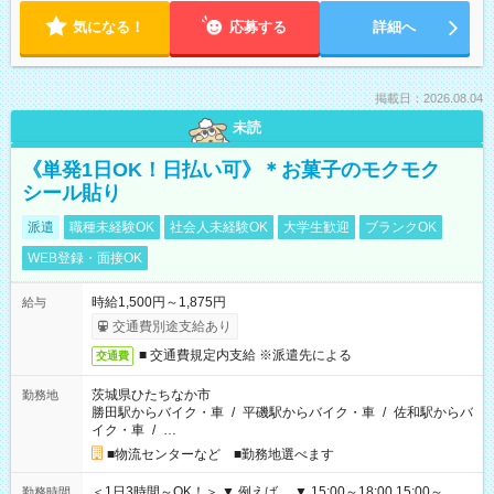
気になる！
応募する
詳細へ
掲載日：2026.08.04
未読
《単発1日OK！日払い可》＊お菓子のモクモク
シール貼り
派遣
職種未経験OK
社会人未経験OK
大学生歓迎
ブランクOK
WEB登録・面接OK
時給1,500円～1,875円
給与
交通費別途支給あり
■ 交通費規定内支給 ※派遣先による
交通費
茨城県ひたちなか市
勤務地
勝田駅からバイク・車
/
平磯駅からバイク・車
/
佐和駅からバ
イク・車
/
…
■物流センターなど ■勤務地選べます
＜1日3時間～OK！＞ ▼ 例えば… ▼ 15:00～18:00 15:00～
勤務時間