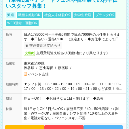
【単発1回～】フードフェスや物産展でのお手伝
いスタッフ募集！
派遣
職種未経験OK
社会人未経験OK
大学生歓迎
ブランクOK
WEB登録・面接OK
日給1万5000円～※実働5時間で日給7000円のお仕事もありま
給与
す ◆日払い・週払いOK！（規定あり）◆お仕事によって日給
も異なります
交通費別途支給あり
交通費別途支給あり(勤務地により異なります)
交通費
東京都渋谷区
勤務地
渋谷駅
/
恵比寿駅
/
原宿駅
/
…
イベント会場
▼シフト例 ・08：00～19：00 ・09：00～18：00 ・10：00～
勤務時間
17：00 ・13：00～22：00 ・16：00～21：00 など多数！ ※お
仕事により勤務時間が異なります
即日～OK！ ◆お好きな日1日～働けます ◆急募
期間
週1日からOK
/
日払いOK
/
履歴書不要
/
40～50代活躍中
/
副
特徴
業・WワークOK
/
服装自由
/
シフト勤務
/
10名以上の大量募
集
/
電話対応なし
/
パソコンスキル不要