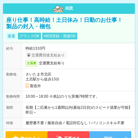
未読
座り仕事！高時給！土日休み！日勤のお仕事！
製品の封入・梱包
派遣
ブランクOK
WEB登録・面接OK
時給1310円
給与
交通費別途支給あり
交通費支給有り
交通費
さいたま市北区
勤務地
土呂駅から徒歩13分
製造外
10:00～18:00 ※表記のうち実働7時間です。
勤務時間
長期【ご応募から1週間以内(最短2日目)のスピード就業が可能】
期間
即日～
履歴書不要
/
服装自由
/
電話対応なし
/
パソコンスキル不要
特徴