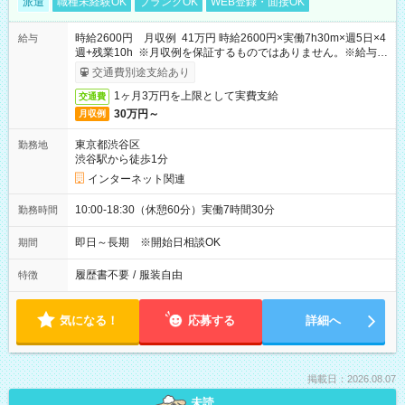
派遣
職種未経験OK
ブランクOK
WEB登録・面接OK
時給2600円 月収例 41万円 時給2600円×実働7h30m×週5日×4
給与
週+残業10h ※月収例を保証するものではありません。※給与即
受取りサービス利用可（利用条件有）
交通費別途支給あり
1ヶ月3万円を上限として実費支給
交通費
30万円～
月収例
東京都渋谷区
勤務地
渋谷駅から徒歩1分
インターネット関連
10:00-18:30（休憩60分）実働7時間30分
勤務時間
即日～長期 ※開始日相談OK
期間
履歴書不要
/
服装自由
特徴
気になる！
応募する
詳細へ
掲載日：2026.08.07
未読