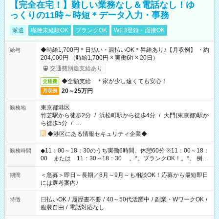
【完全在宅！】難しい業務なし＆電話なし！ゆ
っくりの11時～時短＊データ入力・事務
派遣
職種未経験OK
ブランクOK
WEB登録・面接OK
◆時給1,700円＊日払い・週払いOK＊昇給あり♪【月収例】 ・約
給与
204,000円 （時給1,700円 × 実働6h × 20日）
交通費別途支給あり
◆全額支給 ＊家が少し遠くても安心！
交通費
20～25万円
月収例
東京都港区
勤務地
竹芝駅から徒歩2分
/
浜松町駅から徒歩4分
/
大門(東京都)駅か
ら徒歩5分
/
…
◆港区にある情報セキュリティ企業◆
◆11：00～18：30のうち実働6時間、休憩60分 ※11：00～18：
勤務時間
00 または 11：30～18：30 。*。ブランクOK！。*。 例え
ば前職が、 在宅/財団法人/事務/コールセンター/受付/販売/カフェ
スタッフ スイーツ販売/ホテルフロント/化粧品販売/など 様々な
＜急募＞即日～長期／8月～9月～も相談OK！応募から最短即日
期間
業界から入社して活躍されています♪
には選考案内♪
日払いOK
/
履歴書不要
/
40～50代活躍中
/
副業・WワークOK
/
特徴
服装自由
/
電話対応なし