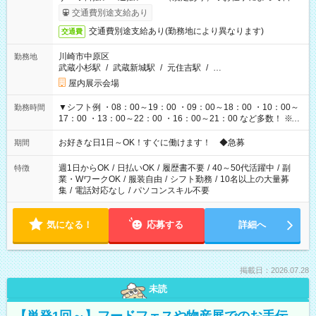
も異なります
交通費別途支給あり
交通費別途支給あり(勤務地により異なります)
交通費
川崎市中原区
勤務地
武蔵小杉駅
/
武蔵新城駅
/
元住吉駅
/
…
屋内展示会場
▼シフト例 ・08：00～19：00 ・09：00～18：00 ・10：00～
勤務時間
17：00 ・13：00～22：00 ・16：00～21：00 など多数！ ※お
仕事により勤務時間が異なります
お好きな日1日～OK！すぐに働けます！ ◆急募
期間
週1日からOK
/
日払いOK
/
履歴書不要
/
40～50代活躍中
/
副
特徴
業・WワークOK
/
服装自由
/
シフト勤務
/
10名以上の大量募
集
/
電話対応なし
/
パソコンスキル不要
気になる！
応募する
詳細へ
掲載日：2026.07.28
未読