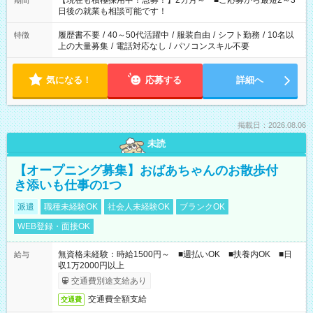
【現在も積極採用中！急募！】2カ月～ ■ご応募から最短2～3
期間
の方へ 今ご覧のお仕事で希望する勤務時間と、もう1つのお仕事
日後の就業も相談可能です！
の勤務時間。 合計で週40時間を超える場合は応募できません。
履歴書不要
/
40～50代活躍中
/
服装自由
/
シフト勤務
/
10名以
特徴
上の大量募集
/
電話対応なし
/
パソコンスキル不要
気になる！
応募する
詳細へ
掲載日：2026.08.06
未読
【オープニング募集】おばあちゃんのお散歩付
き添いも仕事の1つ
派遣
職種未経験OK
社会人未経験OK
ブランクOK
WEB登録・面接OK
無資格未経験：時給1500円～ ■週払いOK ■扶養内OK ■日
給与
収1万2000円以上
交通費別途支給あり
交通費全額支給
交通費