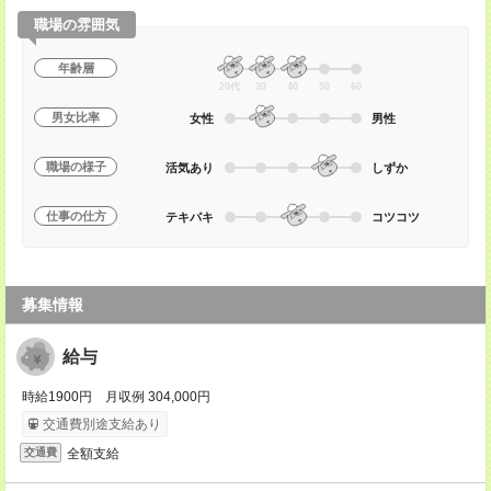
職場の雰囲気
年齢層
20代
30
40
50
60
男女比率
女性
男性
職場の様子
活気あり
しずか
仕事の仕方
テキパキ
コツコツ
募集情報
給与
時給1900円 月収例 304,000円
交通費別途支給あり
全額支給
交通費