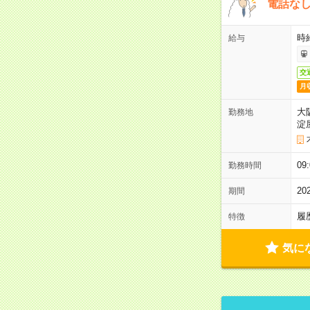
電話な
時給
給与
交
月
大
勤務地
淀
09
勤務時間
2
期間
履
特徴
気に