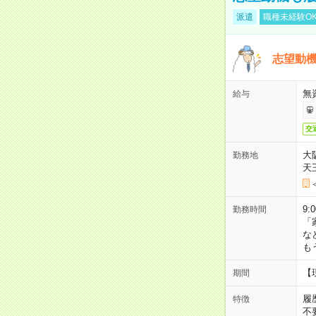
派遣
職種未経験O
志望動機
無
給与
交
大
勤務地
天
9:
勤務時間
「
な
も
【
期間
履
特徴
不