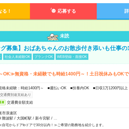
なる！
応募する
詳
未読
グ募集】おばあちゃんのお散歩付き添いも仕事の
K
社会人未経験OK
ブランクOK
WEB登録・面接OK
～OK≫無資格・未経験でも時給1400円～！土日祝休みもOK
資格未経験：時給1400円～ ■週払いOK ■扶養内OK ■日収1万1200円以上
交通費別途支給あり
交通費全額支給
通費
阪市浪速区
Ｒ難波駅
/
大国町駅
/
新今宮駅
/
…
≪自宅からドアtoドアで30分以内！≫ご希望の勤務地を紹介します。