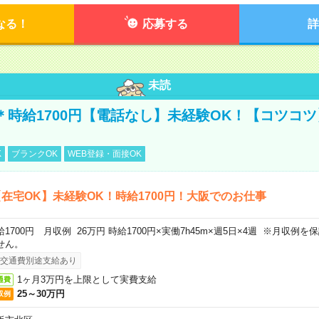
なる！
応募する
詳
未読
宅＊時給1700円【電話なし】未経験OK！【コツコ
K
ブランクOK
WEB登録・面接OK
在宅OK】未経験OK！時給1700円！大阪でのお仕事
給1700円 月収例 26万円 時給1700円×実働7h45m×週5日×4週 ※月収例
せん。
交通費別途支給あり
1ヶ月3万円を上限として実費支給
通費
25～30万円
収例