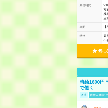
9:
勤務時間
夜
残
望
【
期間
履
特徴
不
気に
時給1600
で働く
派遣
職種未経験O