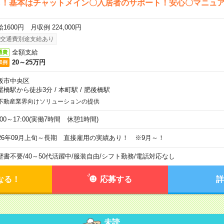
し！基本はチャットメイン〇入居者のサポート！安心〇マニュ
1600円 月収例 224,000円
交通費別途支給あり
全額支給
通費
20～25万円
収例
阪市中央区
屋橋駅から徒歩3分
/
本町駅
/
肥後橋駅
不動産業界向けソリューションの提供
:00～17:00(実働7時間 休憩1時間)
026年09月上旬～長期 直接雇用の実績あり！ ※9月～！
歴書不要
/
40～50代活躍中
/
服装自由
/
シフト勤務
/
電話対応なし
なる！
応募する
詳
未読