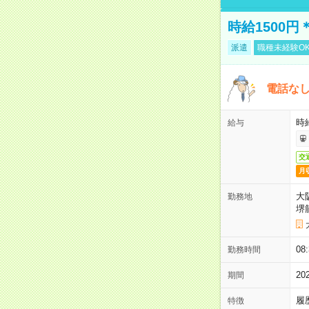
時給1500
派遣
職種未経験O
電話な
時給
給与
交
月
大
勤務地
堺
08
勤務時間
2
期間
履
特徴