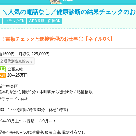
円＊＼人気の電話なし／健康診断の結果チェックの
K
ブランクOK
WEB登録・面接OK
し！書類チェックと進捗管理のお仕事〇【ネイルOK】
1500円 月収例 225,000円
交通費別途支給あり
全額支給
通費
20～25万円
収例
阪市中央区
筋本町駅から徒歩1分
/
本町駅から徒歩6分
/
肥後橋駅
大手サービス会社
:30～17:00(実働7時間30分 休憩1時間)
026年09月上旬～長期 ※9月～！
歴書不要
/
40～50代活躍中
/
服装自由
/
電話対応なし