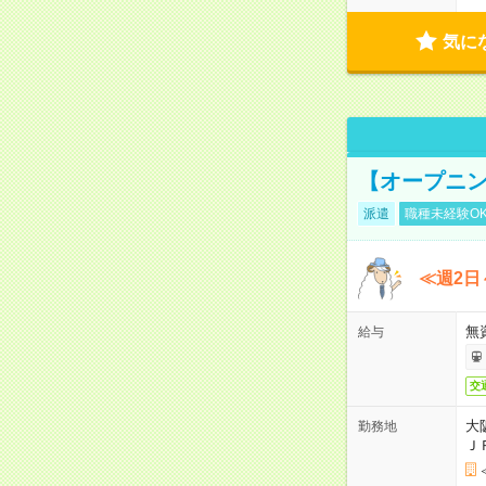
気に
【オープニン
派遣
職種未経験O
≪週2日
無
給与
交
大
勤務地
Ｊ