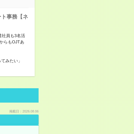
ート事務【ネ
遣社員も3名活
らもOJTあ
ってみたい」
掲載日：2026.08.06