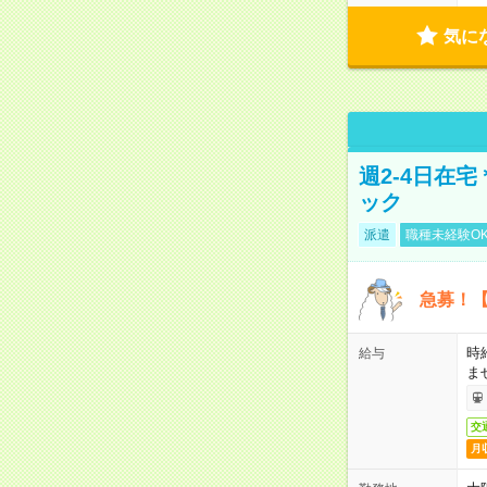
気に
週2-4日在
ック
派遣
職種未経験O
急募！【
時
給与
ま
交
月