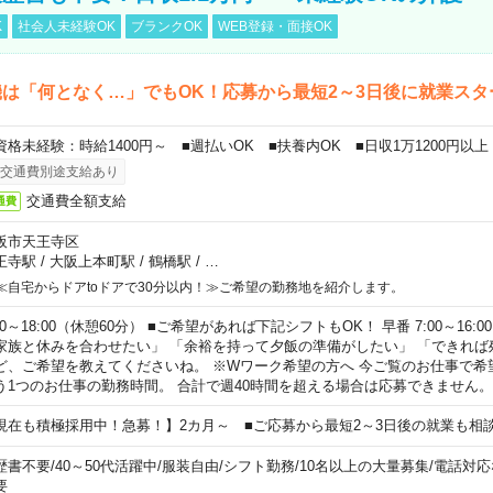
K
社会人未経験OK
ブランクOK
WEB登録・面接OK
は「何となく…」でもOK！応募から最短2～3日後に就業スタ
資格未経験：時給1400円～ ■週払いOK ■扶養内OK ■日収1万1200円以上
交通費別途支給あり
交通費全額支給
通費
阪市天王寺区
王寺駅
/
大阪上本町駅
/
鶴橋駅
/
…
≪自宅からドアtoドアで30分以内！≫ご希望の勤務地を紹介します。
00～18:00（休憩60分） ■ご希望があれば下記シフトもOK！ 早番 7:00～16:00 遅
家族と休みを合わせたい」 「余裕を持って夕飯の準備がしたい」 「できれば
ど、ご希望を教えてくださいね。 ※Wワーク希望の方へ 今ご覧のお仕事で希
う1つのお仕事の勤務時間。 合計で週40時間を超える場合は応募できません。
現在も積極採用中！急募！】2カ月～ ■ご応募から最短2～3日後の就業も相
歴書不要
/
40～50代活躍中
/
服装自由
/
シフト勤務
/
10名以上の大量募集
/
電話対応
要