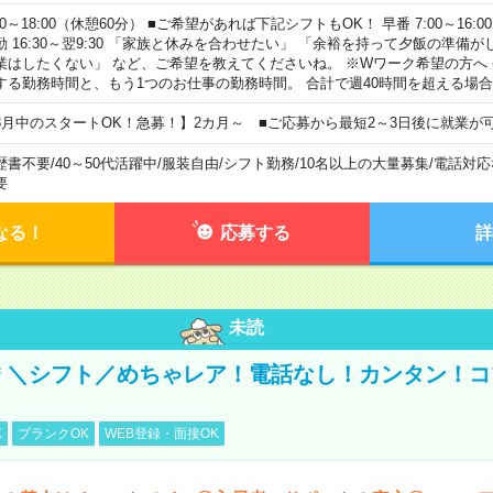
00～18:00（休憩60分） ■ご希望があれば下記シフトもOK！ 早番 7:00～16:00 遅
勤 16:30～翌9:30 「家族と休みを合わせたい」 「余裕を持って夕飯の準備
業はしたくない」 など、ご希望を教えてくださいね。 ※Wワーク希望の方へ
する勤務時間と、もう1つのお仕事の勤務時間。 合計で週40時間を超える場
8月中のスタートOK！急募！】2カ月～ ■ご応募から最短2～3日後に就業が
歴書不要
/
40～50代活躍中
/
服装自由
/
シフト勤務
/
10名以上の大量募集
/
電話対応
要
なる！
応募する
詳
未読
円＊＼シフト／めちゃレア！電話なし！カンタン！
K
ブランクOK
WEB登録・面接OK