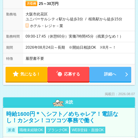
25～30万円
月収例
大阪市此花区
勤務地
ユニバーサルシティ駅から徒歩3分
/
桜島駅から徒歩15分
ホテル・レジャ－業
09:00-17:45（休憩60分）実働7時間45分（残業少なめ！）
勤務時間
2026年08月24日～長期 ※開始日相談OK ※8月～！
期間
履歴書不要
特徴
気になる！
応募する
詳細へ
掲載日：2026.08.07
未読
時給1600円＊＼シフト／めちゃレア！電話な
し！カンタン！コツコツ事務で働く
派遣
職種未経験OK
ブランクOK
WEB登録・面接OK