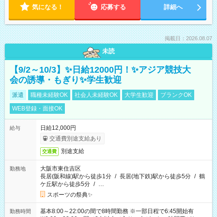
気になる！
応募する
詳細へ
掲載日：2026.08.07
未読
【9/2～10/3】✨日給12000円！✨アジア競技大
会の誘導・もぎり✨学生歓迎
派遣
職種未経験OK
社会人未経験OK
大学生歓迎
ブランクOK
WEB登録・面接OK
日給12,000円
給与
交通費別途支給あり
別途支給
交通費
大阪市東住吉区
勤務地
長居(阪和線)駅から徒歩1分
/
長居(地下鉄)駅から徒歩5分
/
鶴
ケ丘駅から徒歩5分
/
…
スポーツの祭典✨
基本8:00～22:00の間で8時間勤務 ※一部日程で6:45開始有
勤務時間