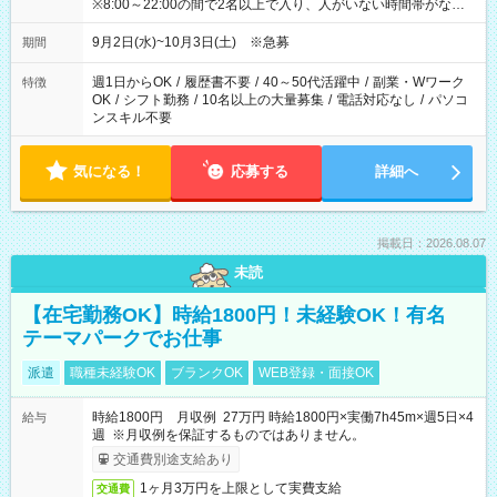
※8:00～22:00の間で2名以上で入り、人がいない時間帯がない
ように相方と時間を分け合うイメージです
9月2日(水)~10月3日(土) ※急募
期間
週1日からOK
/
履歴書不要
/
40～50代活躍中
/
副業・Wワーク
特徴
OK
/
シフト勤務
/
10名以上の大量募集
/
電話対応なし
/
パソコ
ンスキル不要
気になる！
応募する
詳細へ
掲載日：2026.08.07
未読
【在宅勤務OK】時給1800円！未経験OK！有名
テーマパークでお仕事
派遣
職種未経験OK
ブランクOK
WEB登録・面接OK
時給1800円 月収例 27万円 時給1800円×実働7h45m×週5日×4
給与
週 ※月収例を保証するものではありません。
交通費別途支給あり
1ヶ月3万円を上限として実費支給
交通費