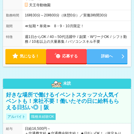
天王寺動物園
16時30分～20時00分（休憩0分）／実働3時間30分
勤務時間
≪短期＊単発≫ 8・9・10月限定！
期間
週1日からOK
/
40～50代活躍中
/
副業・WワークOK
/
シフト勤
特徴
務
/
10名以上の大量募集
/
パソコンスキル不要
気になる！
応募する
詳細へ
未読
好きな場所で働けるイベントスタッフ☆人気イ
ベントも！来社不要！働いたその日に給料もら
える日払い◎｜阪
アルバイト
職種未経験OK
日給16,500円～
給与
＋交通費支給 ★交通費全額支給！ ★日払いOK！（規定あり） ┗