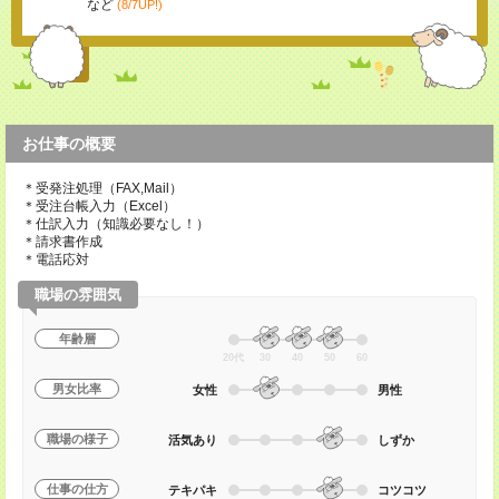
など
(8/7UP!)
お仕事の概要
＊受発注処理（FAX,Mail）
＊受注台帳入力（Excel）
＊仕訳入力（知識必要なし！）
＊請求書作成
＊電話応対
職場の雰囲気
年齢層
20代
30
40
50
60
男女比率
女性
男性
職場の様子
活気あり
しずか
仕事の仕方
テキパキ
コツコツ