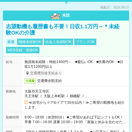
掲載日：2026.08.07
未読
志望動機も履歴書も不要！日収1.1万円～＊未経
験OKの介護
派遣
職種未経験OK
社会人未経験OK
ブランクOK
WEB登録・面接OK
無資格未経験：時給1400円～ ■週払いOK ■扶養内OK ■日
給与
収1万1200円以上
交通費別途支給あり
交通費全額支給
交通費
大阪市天王寺区
勤務地
天王寺駅
/
大阪上本町駅
/
鶴橋駅
/
…
≪自宅からドアtoドアで30分以内！≫ご希望の勤務地を紹介
します。
9:00～18:00（休憩60分） ■ご希望があれば下記シフトもOK！
勤務時間
早番 7:00～16:00 遅番 10:00～19:00 「家族と休みを合わせた
い」 「余裕を持って夕飯の準備がしたい」 「できれば残業はし
たくない」 など、ご希望を教えてくださいね。 ※Wワーク希望