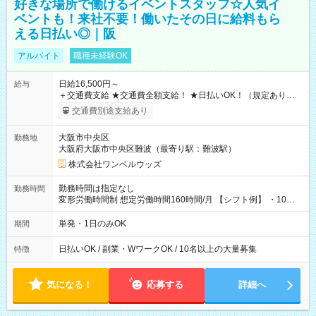
好きな場所で働けるイベントスタッフ☆人気イ
ベントも！来社不要！働いたその日に給料もら
える日払い◎｜阪
アルバイト
職種未経験OK
日給16,500円～
給与
＋交通費支給 ★交通費全額支給！ ★日払いOK！（規定あり） ┗
働いたその日に現金GET♪ お仕事後はコンビニATMから 日払
交通費別途支給あり
い分を引き落とせます！ 【試用期間】試用期間なし
大阪市中央区
勤務地
大阪府大阪市中央区難波（最寄り駅：難波駅）
株式会社ワンベルウッズ
勤務時間は指定なし
勤務時間
変形労働時間制 想定労働時間160時間/月 【シフト例】 ・10：
00～20：00
単発・1日のみOK
期間
日払いOK / 副業・WワークOK / 10名以上の大量募集
特徴
気になる！
応募する
詳細へ