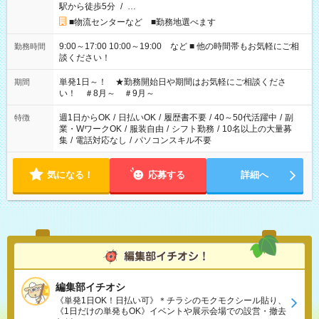
駅から徒歩5分
/
…
■物流センターなど ■勤務地選べます
9:00～17:00 10:00～19:00 など ■ 他の時間帯もお気軽にご相
勤務時間
談ください！
単発1日～！ ★勤務開始日や期間はお気軽にご相談くださ
期間
い！ ＃8月～ ＃9月～
週1日からOK
/
日払いOK
/
履歴書不要
/
40～50代活躍中
/
副
特徴
業・WワークOK
/
服装自由
/
シフト勤務
/
10名以上の大量募
集
/
電話対応なし
/
パソコンスキル不要
気になる！
応募する
詳細へ
編集部イチオシ
《単発1日OK！日払い可》＊チラシのモクモクシール貼り、
《1日だけの単発もOK》イベントや展示会場での設営・撤去