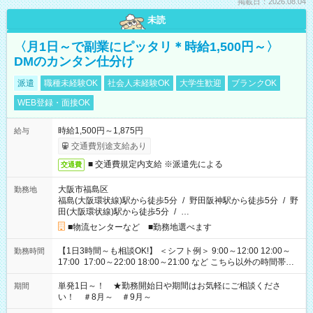
掲載日：2026.08.04
未読
〈月1日～で副業にピッタリ＊時給1,500円～〉
DMのカンタン仕分け
派遣
職種未経験OK
社会人未経験OK
大学生歓迎
ブランクOK
WEB登録・面接OK
時給1,500円～1,875円
給与
交通費別途支給あり
■ 交通費規定内支給 ※派遣先による
交通費
大阪市福島区
勤務地
福島(大阪環状線)駅から徒歩5分
/
野田阪神駅から徒歩5分
/
野
田(大阪環状線)駅から徒歩5分
/
…
■物流センターなど ■勤務地選べます
【1日3時間～も相談OK!】 ＜シフト例＞ 9:00～12:00 12:00～
勤務時間
17:00 17:00～22:00 18:00～21:00 など こちら以外の時間帯も
お気軽にご相談ください！
単発1日～！ ★勤務開始日や期間はお気軽にご相談くださ
期間
い！ ＃8月～ ＃9月～