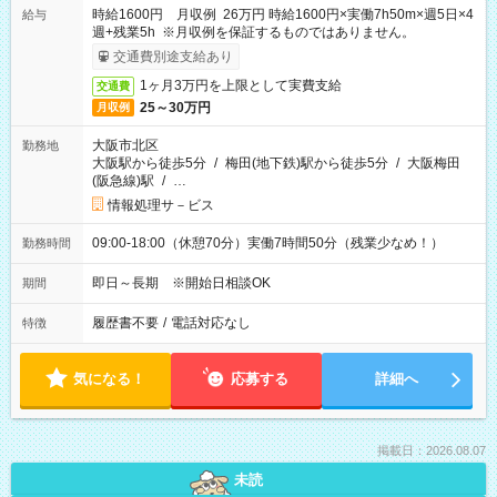
時給1600円 月収例 26万円 時給1600円×実働7h50m×週5日×4
給与
週+残業5h ※月収例を保証するものではありません。
交通費別途支給あり
1ヶ月3万円を上限として実費支給
交通費
25～30万円
月収例
大阪市北区
勤務地
大阪駅から徒歩5分
/
梅田(地下鉄)駅から徒歩5分
/
大阪梅田
(阪急線)駅
/
…
情報処理サ－ビス
09:00-18:00（休憩70分）実働7時間50分（残業少なめ！）
勤務時間
即日～長期 ※開始日相談OK
期間
履歴書不要
/
電話対応なし
特徴
気になる！
応募する
詳細へ
掲載日：2026.08.07
未読