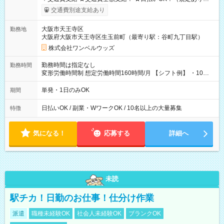
働いたその日に現金GET♪ お仕事後はコンビニATMから 日払
交通費別途支給あり
い分を引き落とせます！ 【試用期間】試用期間なし
大阪市天王寺区
勤務地
大阪府大阪市天王寺区生玉前町（最寄り駅：谷町九丁目駅）
株式会社ワンベルウッズ
勤務時間は指定なし
勤務時間
変形労働時間制 想定労働時間160時間/月 【シフト例】 ・10：
00～20：00
単発・1日のみOK
期間
日払いOK / 副業・WワークOK / 10名以上の大量募集
特徴
気になる！
応募する
詳細へ
未読
駅チカ！日勤のお仕事！仕分け作業
派遣
職種未経験OK
社会人未経験OK
ブランクOK