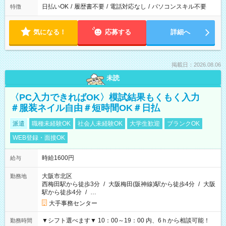
日払いOK
/
履歴書不要
/
電話対応なし
/
パソコンスキル不要
特徴
気になる！
応募する
詳細へ
掲載日：2026.08.06
未読
〈PC入力できればOK〉模試結果もくもく入力
＃服装ネイル自由＃短時間OK＃日払
派遣
職種未経験OK
社会人未経験OK
大学生歓迎
ブランクOK
WEB登録・面接OK
時給1600円
給与
大阪市北区
勤務地
西梅田駅から徒歩3分
/
大阪梅田(阪神線)駅から徒歩4分
/
大阪
駅から徒歩4分
/
…
大手事務センター
▼シフト選べます▼ 10：00～19：00 内、6ｈから相談可能！
勤務時間