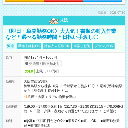
掲載日：2026.07.30
未読
《即日・単発勤務OK》大人気！書類の封入作業
など＊選べる勤務時間＊日払い手渡し〇
派遣
職種未経験OK
社会人未経験OK
大学生歓迎
ブランクOK
時給1284円～1605円
給与
交通費別途支給あり
上限1,000円/日
交通費
大阪市西淀川区
勤務地
御幣島駅から徒歩10分
/
千船駅から徒歩12分
/
尼崎(阪神線)駅
から【登録地】徒歩1分
/
…
兵庫・大阪エリアの物流倉庫内
(1)9:00～17:00※休憩1ｈ (2)17:30～21:30 (3)21:15～翌8:00※休
勤務時間
憩1ｈ 日勤・夕勤・夜勤からお選びいただけます！ ご希望に合
わせて働けるお仕事です(*^^*) 【その他選べる勤務時間】 8-17
時/9-17時/9-18時/10-18時/11-21時/18-22時/20-翌4時/21-翌5
■急募■ド短期1日だけOK☆ ■単発OK ■週1～OK！ ■短期勤務歓
期間
時/22-翌6時/0-翌8時 ご自身のご都合で選んで頂ける完全自由シ
迎 ■長期勤務歓迎