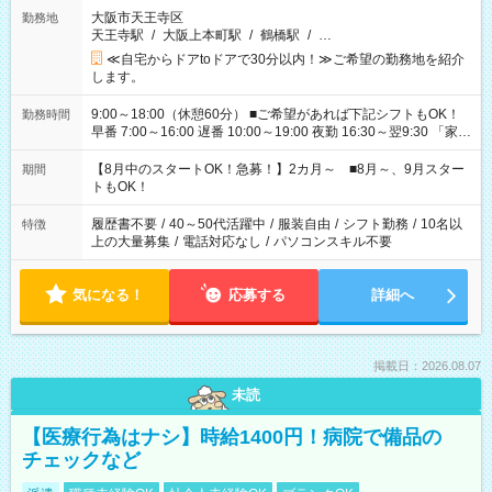
大阪市天王寺区
勤務地
天王寺駅
/
大阪上本町駅
/
鶴橋駅
/
…
≪自宅からドアtoドアで30分以内！≫ご希望の勤務地を紹介
します。
9:00～18:00（休憩60分） ■ご希望があれば下記シフトもOK！
勤務時間
早番 7:00～16:00 遅番 10:00～19:00 夜勤 16:30～翌9:30 「家族
と休みを合わせたい」 「余裕を持って夕飯の準備がしたい」
「できれば残業はしたくない」 など、ご希望を教えてください
【8月中のスタートOK！急募！】2カ月～ ■8月～、9月スター
期間
ね。 ※Wワーク希望の方へ 今ご覧のお仕事で希望する勤務時間
トもOK！
と、もう1つのお仕事の勤務時間。 合計で週40時間を超える場
合は応募できません。
履歴書不要
/
40～50代活躍中
/
服装自由
/
シフト勤務
/
10名以
特徴
上の大量募集
/
電話対応なし
/
パソコンスキル不要
気になる！
応募する
詳細へ
掲載日：2026.08.07
未読
【医療行為はナシ】時給1400円！病院で備品の
チェックなど