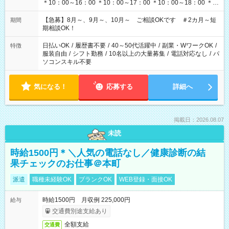
＊10：00～16：00 ＊10：00～17：00 ＊10：00～18：00 ＊
11：00～19：00 ＊12：00～19：00 ＊13：00～19：00
【急募】8月～、9月～、10月～ ご相談OKです ＃2カ月～短
期間
期相談OK！
日払いOK
/
履歴書不要
/
40～50代活躍中
/
副業・WワークOK
/
特徴
服装自由
/
シフト勤務
/
10名以上の大量募集
/
電話対応なし
/
パ
ソコンスキル不要
気になる！
応募する
詳細へ
掲載日：2026.08.07
未読
時給1500円＊＼人気の電話なし／健康診断の結
果チェックのお仕事＠本町
派遣
職種未経験OK
ブランクOK
WEB登録・面接OK
時給1500円 月収例 225,000円
給与
交通費別途支給あり
全額支給
交通費