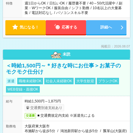
週1日からOK
/
日払いOK
/
履歴書不要
/
40～50代活躍中
/
副
特徴
業・WワークOK
/
服装自由
/
シフト勤務
/
10名以上の大量募
集
/
電話対応なし
/
パソコンスキル不要
気になる！
応募する
詳細へ
掲載日：2026.08.07
未読
＜時給1,500円～＊好きな時にお仕事＞お菓子の
モクモク仕分け
派遣
職種未経験OK
社会人未経験OK
大学生歓迎
ブランクOK
WEB登録・面接OK
時給1,500円～1,875円
給与
交通費別途支給あり
■ 交通費規定内支給 ※派遣先による
交通費
大阪府東大阪市
勤務地
布施駅から徒歩5分
/
鴻池新田駅から徒歩5分
/
瓢箪山(大阪府)