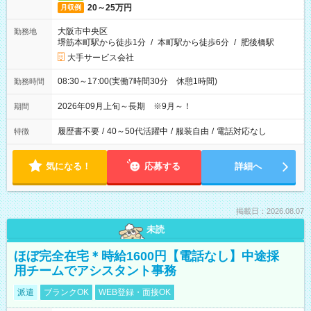
20～25万円
月収例
大阪市中央区
勤務地
堺筋本町駅から徒歩1分
/
本町駅から徒歩6分
/
肥後橋駅
大手サービス会社
08:30～17:00(実働7時間30分 休憩1時間)
勤務時間
2026年09月上旬～長期 ※9月～！
期間
履歴書不要
/
40～50代活躍中
/
服装自由
/
電話対応なし
特徴
気になる！
応募する
詳細へ
掲載日：2026.08.07
未読
ほぼ完全在宅＊時給1600円【電話なし】中途採
用チームでアシスタント事務
派遣
ブランクOK
WEB登録・面接OK