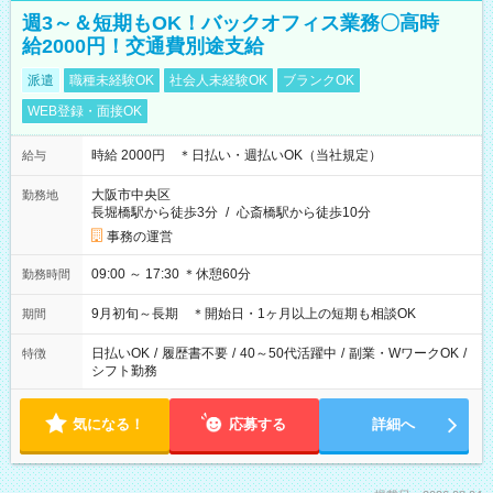
週3～＆短期もOK！バックオフィス業務〇高時
給2000円！交通費別途支給
派遣
職種未経験OK
社会人未経験OK
ブランクOK
WEB登録・面接OK
時給 2000円 ＊日払い・週払いOK（当社規定）
給与
大阪市中央区
勤務地
長堀橋駅から徒歩3分
/
心斎橋駅から徒歩10分
事務の運営
09:00 ～ 17:30 ＊休憩60分
勤務時間
9月初旬～長期 ＊開始日・1ヶ月以上の短期も相談OK
期間
日払いOK
/
履歴書不要
/
40～50代活躍中
/
副業・WワークOK
/
特徴
シフト勤務
気になる！
応募する
詳細へ