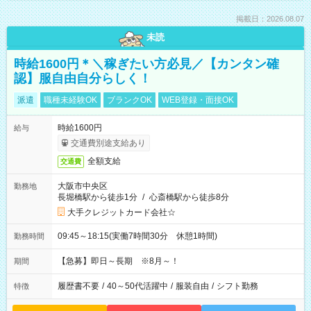
掲載日：2026.08.07
未読
時給1600円＊＼稼ぎたい方必見／【カンタン確
認】服自由自分らしく！
派遣
職種未経験OK
ブランクOK
WEB登録・面接OK
時給1600円
給与
交通費別途支給あり
全額支給
交通費
大阪市中央区
勤務地
長堀橋駅から徒歩1分
/
心斎橋駅から徒歩8分
大手クレジットカード会社☆
09:45～18:15(実働7時間30分 休憩1時間)
勤務時間
【急募】即日～長期 ※8月～！
期間
履歴書不要
/
40～50代活躍中
/
服装自由
/
シフト勤務
特徴