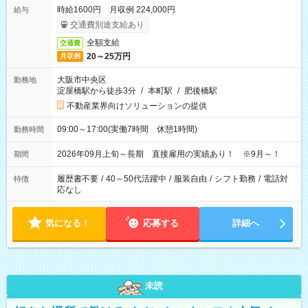
時給1600円 月収例 224,000円
給与
交通費別途支給あり
全額支給
交通費
20～25万円
月収例
大阪市中央区
勤務地
淀屋橋駅から徒歩3分
/
本町駅
/
肥後橋駅
不動産業界向けソリューションの提供
09:00～17:00(実働7時間 休憩1時間)
勤務時間
2026年09月上旬～長期 直接雇用の実績あり！ ※9月～！
期間
履歴書不要
/
40～50代活躍中
/
服装自由
/
シフト勤務
/
電話対
特徴
応なし
気になる！
応募する
詳細へ
未読