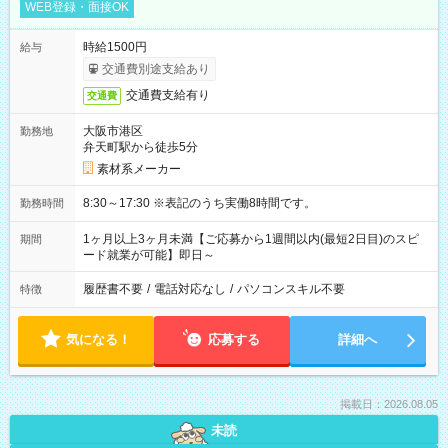
WEB登録・面接OK
時給1500円
給与
交通費別途支給あり
交通費支給有り
交通費
大阪市港区
勤務地
弁天町駅から徒歩5分
素材系メーカー
8:30～17:30 ※表記のうち実働8時間です。
勤務時間
1ヶ月以上3ヶ月未満【ご応募から1週間以内(最短2日目)のスピ
期間
ード就業が可能】即日～
履歴書不要
/
電話対応なし
/
パソコンスキル不要
特徴
気になる！
応募する
詳細へ
掲載日：2026.08.05
未読