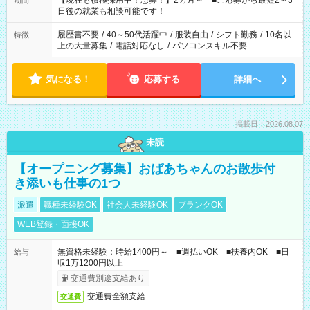
【現在も積極採用中！急募！】2カ月～ ■ご応募から最短2～3
期間
の方へ 今ご覧のお仕事で希望する勤務時間と、もう1つのお仕事
日後の就業も相談可能です！
の勤務時間。 合計で週40時間を超える場合は応募できません。
履歴書不要
/
40～50代活躍中
/
服装自由
/
シフト勤務
/
10名以
特徴
上の大量募集
/
電話対応なし
/
パソコンスキル不要
気になる！
応募する
詳細へ
掲載日：2026.08.07
未読
【オープニング募集】おばあちゃんのお散歩付
き添いも仕事の1つ
派遣
職種未経験OK
社会人未経験OK
ブランクOK
WEB登録・面接OK
無資格未経験：時給1400円～ ■週払いOK ■扶養内OK ■日
給与
収1万1200円以上
交通費別途支給あり
交通費全額支給
交通費