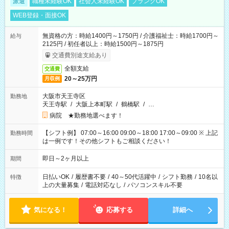
派遣
職種未経験OK
社会人未経験OK
ブランクOK
WEB登録・面接OK
無資格の方：時給1400円～1750円 / 介護福祉士：時給1700円～
給与
2125円 / 初任者以上：時給1500円～1875円
交通費別途支給あり
全額支給
交通費
20～25万円
月収例
大阪市天王寺区
勤務地
天王寺駅
/
大阪上本町駅
/
鶴橋駅
/
…
病院 ★勤務地選べます！
【シフト例】 07:00～16:00 09:00～18:00 17:00～09:00 ※ 上記
勤務時間
は一例です！その他シフトもご相談ください！
即日～2ヶ月以上
期間
日払いOK
/
履歴書不要
/
40～50代活躍中
/
シフト勤務
/
10名以
特徴
上の大量募集
/
電話対応なし
/
パソコンスキル不要
気になる！
応募する
詳細へ