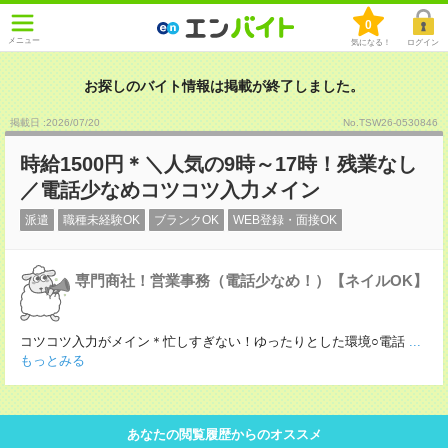
0
メニュー
気になる！
ログイン
お探しのバイト情報は掲載が終了しました。
掲載日 :2026
/
07
/
20
No.TSW26-0530846
時給1500円＊＼人気の9時～17時！残業なし
／電話少なめコツコツ入力メイン
派遣
職種未経験OK
ブランクOK
WEB登録・面接OK
専門商社！営業事務（電話少なめ！）【ネイルOK】
コツコツ入力がメイン＊忙しすぎない！ゆったりとした環境○電話
...
もっとみる
あなたの閲覧履歴からのオススメ