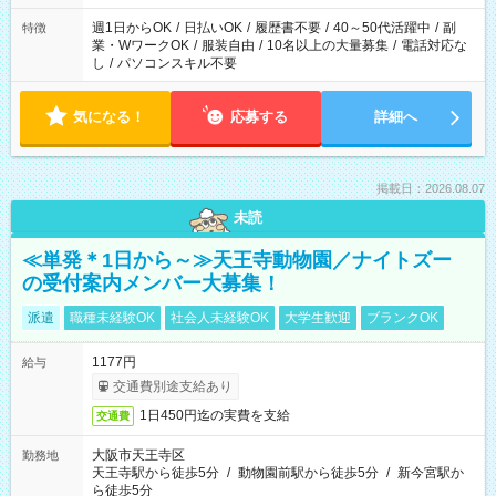
フト！
週1日からOK
/
日払いOK
/
履歴書不要
/
40～50代活躍中
/
副
特徴
業・WワークOK
/
服装自由
/
10名以上の大量募集
/
電話対応な
し
/
パソコンスキル不要
気になる！
応募する
詳細へ
掲載日：2026.08.07
未読
≪単発＊1日から～≫天王寺動物園／ナイトズー
の受付案内メンバー大募集！
派遣
職種未経験OK
社会人未経験OK
大学生歓迎
ブランクOK
1177円
給与
交通費別途支給あり
1日450円迄の実費を支給
交通費
大阪市天王寺区
勤務地
天王寺駅から徒歩5分
/
動物園前駅から徒歩5分
/
新今宮駅か
ら徒歩5分