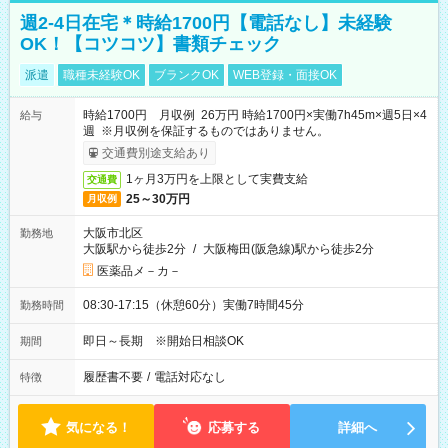
週2-4日在宅＊時給1700円【電話なし】未経験
OK！【コツコツ】書類チェック
派遣
職種未経験OK
ブランクOK
WEB登録・面接OK
時給1700円 月収例 26万円 時給1700円×実働7h45m×週5日×4
給与
週 ※月収例を保証するものではありません。
交通費別途支給あり
1ヶ月3万円を上限として実費支給
交通費
25～30万円
月収例
大阪市北区
勤務地
大阪駅から徒歩2分
/
大阪梅田(阪急線)駅から徒歩2分
医薬品メ－カ－
08:30-17:15（休憩60分）実働7時間45分
勤務時間
即日～長期 ※開始日相談OK
期間
履歴書不要
/
電話対応なし
特徴
気になる！
応募する
詳細へ