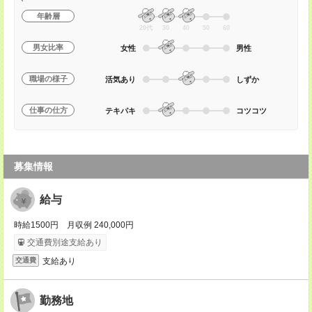
年齢層
20代
30
40
50
60
男女比率
女性
男性
職場の様子
活気あり
しずか
仕事の仕方
テキパキ
コツコツ
募集情報
給与
時給1500円 月収例 240,000円
交通費別途支給あり
支給あり
交通費
勤務地