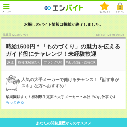
0
メニュー
気になる！
ログイン
お探しのバイト情報は掲載が終了しました。
掲載日 :2026
/
07
/
07
No.TSPT26-0530495
時給1500円＊「ものづくり」の魅力を伝える
ガイド役にチャレンジ！未経験歓迎
派遣
職種未経験OK
ブランクOK
WEB登録・面接OK
人気の大手メーカーで働けるチャンス！「話す事が
スキ」な方へおすすめ！
聚楽園駅すぐ！福利厚生充実の大手メーカー＊本社でのお仕事です
...
もっとみる
あなたの閲覧履歴からのオススメ