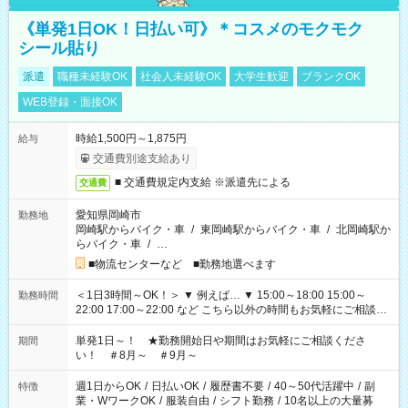
《単発1日OK！日払い可》＊コスメのモクモク
シール貼り
派遣
職種未経験OK
社会人未経験OK
大学生歓迎
ブランクOK
WEB登録・面接OK
時給1,500円～1,875円
給与
交通費別途支給あり
■ 交通費規定内支給 ※派遣先による
交通費
愛知県岡崎市
勤務地
岡崎駅からバイク・車
/
東岡崎駅からバイク・車
/
北岡崎駅か
らバイク・車
/
…
■物流センターなど ■勤務地選べます
＜1日3時間～OK！＞ ▼ 例えば… ▼ 15:00～18:00 15:00～
勤務時間
22:00 17:00～22:00 など こちら以外の時間もお気軽にご相談く
ださい！
単発1日～！ ★勤務開始日や期間はお気軽にご相談くださ
期間
い！ ＃8月～ ＃9月～
週1日からOK
/
日払いOK
/
履歴書不要
/
40～50代活躍中
/
副
特徴
業・WワークOK
/
服装自由
/
シフト勤務
/
10名以上の大量募