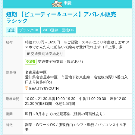
未読
短期 【ビューティー＆ユース】アパレル販売
ラシック
派遣
ブランクOK
WEB登録・面接OK
時給1500円～1650円 ※ご経験・スキルにより考慮致します ス
給与
マホでかんたんに前払いで給与が受け取れます（※上限、条件
あり）
交通費別途支給あり
交通費全額支給（規定あり）
交通費
名古屋市中区
勤務地
愛知県名古屋市中区 市営地下鉄東山線・名城線 栄駅16番出入
口より徒歩約3分
BEAUTY&YOUTH
10:00～21:30 早番10:00-19:30 中番11:00-20:30 遅番12:00-
勤務時間
21:30 実働8時間 休憩1.5時間
即日～9月末までの短期募集（延長の可能性あり）
期間
副業・WワークOK
/
服装自由
/
シフト勤務
/
パソコンスキル不
特徴
要