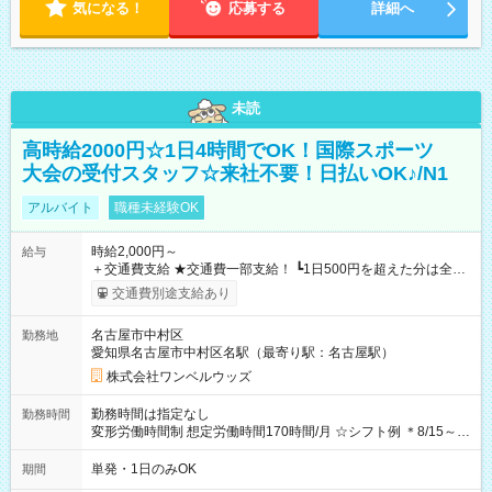
気になる！
応募する
詳細へ
未読
高時給2000円☆1日4時間でOK！国際スポーツ
大会の受付スタッフ☆来社不要！日払いOK♪/N1
アルバイト
職種未経験OK
時給2,000円～
給与
＋交通費支給 ★交通費一部支給！ ┗1日500円を超えた分は全額
支給！ ※往復500円以内の方は自己負担となります ★日払い
交通費別途支給あり
OK！（規定あり） ┗働いたその日に現金GET♪ お仕事後はコン
ビニATMから 日払い分を引き落とせます！ 【試用期間】試用
名古屋市中村区
勤務地
期間なし
愛知県名古屋市中村区名駅（最寄り駅：名古屋駅）
株式会社ワンベルウッズ
勤務時間は指定なし
勤務時間
変形労働時間制 想定労働時間170時間/月 ☆シフト例 ＊8/15～
10/26 全日共通 08：00～12：00 17：00～21：00 ＊8/31
～9/19のみ下記シフトもあります！ 12：00～16：00 ＊9/6～
単発・1日のみOK
期間
10/6、10/11～26のみ下記シフトもあります！ 07：00～11：