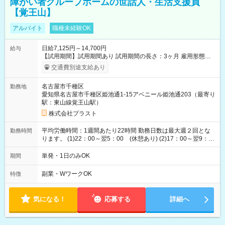
障がい者グループホームの世話人・生活支援員
【覚王山】
アルバイト
職種未経験OK
日給7,125円～14,700円
給与
【試用期間】試用期間あり 試用期間の長さ：3ヶ月 雇用形態、
給与は本採用時と同じです。
交通費別途支給あり
名古屋市千種区
勤務地
愛知県名古屋市千種区姫池通1-15アベニール姫池通203（最寄り
駅：東山線覚王山駅）
株式会社プラスト
平均労働時間：1週間あたり22時間 勤務日数は最大週２回とな
勤務時間
ります。 (1)22：00～翌5：00 (休憩あり) (2)17：00～翌9：
00 (休憩あり) ３６協定提出済 平均労働時間：1週間あたり22
時間 勤務日数は最大週２回となります。 (1)22：00～翌5：00
単発・1日のみOK
期間
(休憩あり) (2)17：00～翌9：00 (休憩あり) ３６協定提出済
副業・WワークOK
特徴
気になる！
応募する
詳細へ