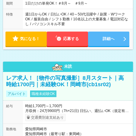
1日だけの単発OK！＃8月～ ＃9月～
期間
週1日からOK
/
日払いOK
/
40～50代活躍中
/
副業・Wワーク
特徴
OK
/
服装自由
/
シフト勤務
/
10名以上の大量募集
/
電話対応な
し
/
パソコンスキル不要
気になる！
応募する
詳細へ
未読
レア求人！［物件の写真撮影］8月スタート｜高
時給1700円｜未経験OK！岡崎市(cb1sr02)
アルバイト
職種未経験OK
時給1,700円～1,700円
給与
月収例：24万9900円（7h×21日) 日払い、週払いOK（規定有
り） 【試用期間】試用期間なし
交通費別途支給あり
愛知県岡崎市
勤務地
愛知県岡崎市（最寄り駅：東岡崎）