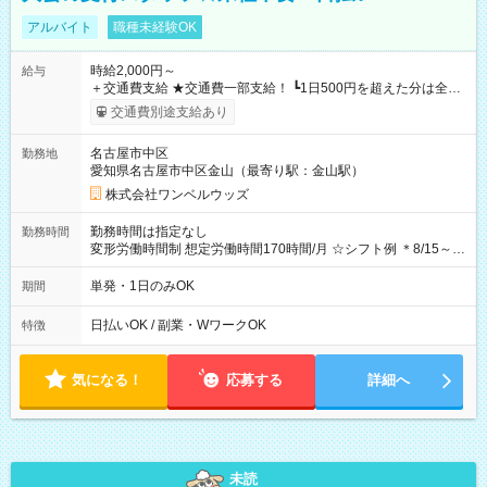
アルバイト
職種未経験OK
時給2,000円～
給与
＋交通費支給 ★交通費一部支給！ ┗1日500円を超えた分は全額
支給！ ※往復500円以内の方は自己負担となります ★日払い
交通費別途支給あり
OK！（規定あり） ┗働いたその日に現金GET♪ お仕事後はコン
ビニATMから 日払い分を引き落とせます！ 【試用期間】試用
名古屋市中区
勤務地
期間なし
愛知県名古屋市中区金山（最寄り駅：金山駅）
株式会社ワンベルウッズ
勤務時間は指定なし
勤務時間
変形労働時間制 想定労働時間170時間/月 ☆シフト例 ＊8/15～
10/26 全日共通 08：00～12：00 17：00～21：00 ＊8/31
～9/19のみ下記シフトもあります！ 12：00～16：00 ＊9/6～
単発・1日のみOK
期間
10/6、10/11～26のみ下記シフトもあります！ 07：00～11：
00
日払いOK / 副業・WワークOK
特徴
気になる！
応募する
詳細へ
未読