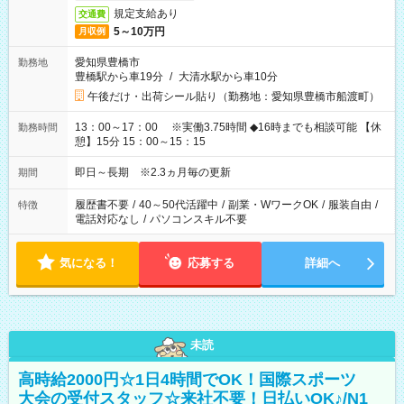
規定支給あり
交通費
5～10万円
月収例
愛知県豊橋市
勤務地
豊橋駅から車19分
/
大清水駅から車10分
午後だけ・出荷シール貼り（勤務地：愛知県豊橋市船渡町）
13：00～17：00 ※実働3.75時間 ◆16時までも相談可能 【休
勤務時間
憩】15分 15：00～15：15
即日～長期 ※2.3ヵ月毎の更新
期間
履歴書不要
/
40～50代活躍中
/
副業・WワークOK
/
服装自由
/
特徴
電話対応なし
/
パソコンスキル不要
気になる！
応募する
詳細へ
未読
高時給2000円☆1日4時間でOK！国際スポーツ
大会の受付スタッフ☆来社不要！日払いOK♪/N1