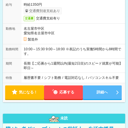
時給1350円
給与
交通費別途支給あり
交通費支給有り
交通費
名古屋市中区
勤務地
愛知県名古屋市中区
製造外
10:00～15:30 9:00～18:00 ※表記のうち実働5時間から8時間で
勤務時間
す。
長期【ご応募から1週間以内(最短2日目)のスピード就業が可能】
期間
即日～
履歴書不要
/
シフト勤務
/
電話対応なし
/
パソコンスキル不要
特徴
気になる！
応募する
詳細へ
未読