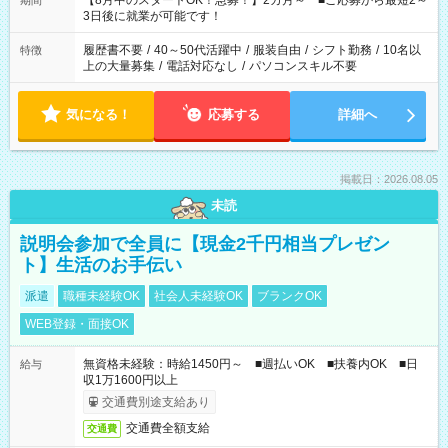
【8月中のスタートOK！急募！】2カ月～ ■ご応募から最短2～
期間
ね。 ※Wワーク希望の方へ 今ご覧のお仕事で希望する勤務時間
3日後に就業が可能です！
と、もう1つのお仕事の勤務時間。 合計で週40時間を超える場
合は応募できません。
履歴書不要
/
40～50代活躍中
/
服装自由
/
シフト勤務
/
10名以
特徴
上の大量募集
/
電話対応なし
/
パソコンスキル不要
気になる！
応募する
詳細へ
掲載日：2026.08.05
未読
説明会参加で全員に【現金2千円相当プレゼン
ト】生活のお手伝い
派遣
職種未経験OK
社会人未経験OK
ブランクOK
WEB登録・面接OK
無資格未経験：時給1450円～ ■週払いOK ■扶養内OK ■日
給与
収1万1600円以上
交通費別途支給あり
交通費全額支給
交通費