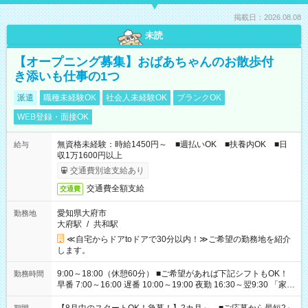
掲載日：2026.08.08
未読
【オープニング募集】おばあちゃんのお散歩付
き添いも仕事の1つ
派遣
職種未経験OK
社会人未経験OK
ブランクOK
WEB登録・面接OK
無資格未経験：時給1450円～ ■週払いOK ■扶養内OK ■日
給与
収1万1600円以上
交通費別途支給あり
交通費全額支給
交通費
愛知県大府市
勤務地
大府駅
/
共和駅
≪自宅からドアtoドアで30分以内！≫ご希望の勤務地を紹介
します。
9:00～18:00（休憩60分） ■ご希望があれば下記シフトもOK！
勤務時間
早番 7:00～16:00 遅番 10:00～19:00 夜勤 16:30～翌9:30 「家族
と休みを合わせたい」 「余裕を持って夕飯の準備がしたい」
「できれば残業はしたくない」 など、ご希望を教えてください