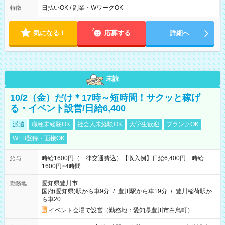
00
日払いOK / 副業・WワークOK
特徴
気になる！
応募する
詳細へ
未読
10/2（金）だけ＊17時～短時間！サクッと稼げ
る・イベント設営/日給6,400
派遣
職種未経験OK
社会人未経験OK
大学生歓迎
ブランクOK
WEB登録・面接OK
時給1600円（一律交通費込）【収入例】日給6,400円 時給
給与
1600円×4時間
愛知県豊川市
勤務地
国府(愛知県)駅から車9分
/
豊川駅から車19分
/
豊川稲荷駅か
ら車20
イベント会場で設営（勤務地：愛知県豊川市白鳥町）