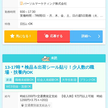
パーソルマーケティング株式会社
930～17:30
勤務時間
実働時間：7時間/日 ・月、木、金、土、日の週5日勤務（火、水
は固定休です／夏季、年末年始等、長期休暇有り！） ・ワンシ
フト！ 残業ほぼナシ（0～5h/月）
日払いOK
特徴
気になる！
応募する
詳細へ
未読
13-17時＊検品＆出荷シール貼り！少人数の職
場・扶養内OK
派遣
職種未経験OK
社会人未経験OK
大学生歓迎
ブランクOK
WEB登録・面接OK
時給1200円+交通費規定支給 【収入例】9万円以上可能 時給
給与
1200円×3.75ｈ×20日
交通費別途支給あり