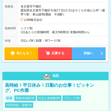
名古屋市千種区
勤務地
愛知県名古屋市千種区今池3丁目12-21ほそぐち今池ビル4F（最
寄り駅：東山線/桜通線 今池駅）
LGM株式会社
シフト制
勤務時間
1日あたりの実働時間：最大5時間/日 実働4時間から
日払いOK / 副業・WワークOK
特徴
気になる！
応募する
詳細へ
未読
高時給！平日休み！日勤のお仕事！ピッキン
グ、PC作業
派遣
職種未経験OK
社会人未経験OK
ブランクOK
WEB登録・面接OK