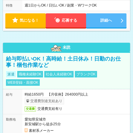
週1日からOK / 日払いOK / 副業・WワークOK
特徴
気になる！
応募する
詳細へ
未読
給与即払いOK！高時給！土日休み！日勤のお仕
事！梱包作業など
派遣
職種未経験OK
社会人未経験OK
ブランクOK
WEB登録・面接OK
時給1650円 【月収例】264000円以上
給与
交通費別途支給あり
交通費支給有り
交通費
愛知県安城市
勤務地
新安城駅から徒歩25分
素材系メーカー