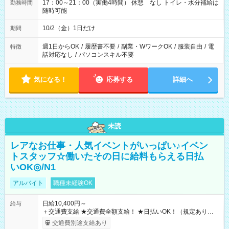
17：00～21：00（実働4時間） 休憩 なし トイレ・水分補給は
勤務時間
随時可能
10/2（金）1日だけ
期間
週1日からOK
/
履歴書不要
/
副業・WワークOK
/
服装自由
/
電
特徴
話対応なし
/
パソコンスキル不要
気になる！
応募する
詳細へ
未読
レアなお仕事・人気イベントがいっぱい♪イベン
トスタッフ☆働いたその日に給料もらえる日払
いOK◎/N1
アルバイト
職種未経験OK
日給10,400円～
給与
＋交通費支給 ★交通費全額支給！ ★日払いOK！（規定あり） ┗
働いたその日に現金GET♪ お仕事後はコンビニATMから 日払
交通費別途支給あり
い分を引き落とせます！ 【試用期間】試用期間なし