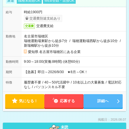
派遣
職種未経験OK
WEB登録・面接OK
時給1900円
給与
交通費別途支給あり
交通費支給
交通費
名古屋市瑞穂区
勤務地
瑞穂運動場東駅から徒歩7分
/
瑞穂運動場西駅から徒歩10分
/
新瑞橋駅から徒歩10分
愛知県 名古屋市瑞穂区にある企業
9:00～18:00(実働:8時間) (休憩60分)
勤務時間
【急募】即日～2026/9/30 ★8月～OK！
期間
履歴書不要
/
40～50代活躍中
/
10名以上の大量募集
/
電話対応
特徴
なし
/
パソコンスキル不要
気になる！
応募する
詳細へ
掲載日：2026.08.07
未読