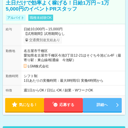
土日だけで効率よく稼げる！日給1万円～1万
5,000円のイベントPRスタッフ
アルバイト
職種未経験OK
日給10,000円～15,000円
給与
【試用期間】試用期間なし
交通費別途支給あり
名古屋市千種区
勤務地
愛知県名古屋市千種区今池3丁目12-21ほそぐち今池ビル4F（最
寄り駅：東山線/桜通線 今池駅）
LGM株式会社
シフト制
勤務時間
1日あたりの実働時間：最大8時間/日 実働4時間から
週1日からOK / 日払いOK / 副業・WワークOK
特徴
気になる！
応募する
詳細へ