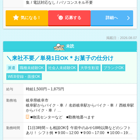
集
/
電話対応なし
/
パソコンスキル不要
気になる！
応募する
詳細へ
掲載日：2026.08.07
未読
＼来社不要／単発1日OK＊お菓子の仕分け
派遣
職種未経験OK
社会人未経験OK
大学生歓迎
ブランクOK
WEB登録・面接OK
時給1,500円～1,875円
給与
岐阜県岐阜市
勤務地
岐阜駅からバイク・車
/
名鉄岐阜駅からバイク・車
/
西岐阜駅
からバイク・車
/
…
■物流センターなど ■勤務地選べます
【1日3時間～も相談OK!】午前中のみや18時以降などのシフト
勤務時間
あり！ シフト例 ▼9:00～12:00 ▼9:00～17:00 ▼10:00～19:00
▼18:00～21:00