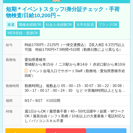
短期＊イベントスタッフ/身分証チェック・手荷
物検査/日給10,200円～
派遣
職種未経験OK
社会人未経験OK
大学生歓迎
ブランクOK
WEB登録・面接OK
時給1700円～2125円（一律交通費込）【収入例】6.3万円以上
給与
可能 時給1700円×7.5時間×5日間（勤務日数により異なる）
愛知県豊橋市
勤務地
豊橋駅から車15分
/
二川駅から車14分
/
赤岩口駅から車10分
イベント会場入口でサポートStaff（勤務地：愛知県豊橋市岩
田町）
勤務時間は、複数あり 05：00～15：30 07：30～22：30 08：
勤務時間
30～17：00 17：00～24：30 など ※実働8時間以上となる勤
務もあります。 【休憩】60分+他休憩あり 交替で取得します。
安全面に配慮しこまめな休憩があります。
9/17～9/27 ※10日間
期間
週1日からOK
/
履歴書不要
/
40～50代活躍中
/
副業・Wワーク
特徴
OK
/
服装自由
/
シフト勤務
/
10名以上の大量募集
/
電話対応な
し
/
パソコンスキル不要