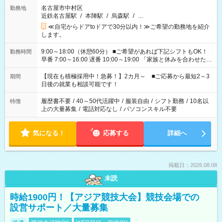
名古屋市中村区
勤務地
近鉄名古屋駅
/
本陣駅
/
烏森駅
/
…
≪自宅からドアtoドアで30分以内！≫ご希望の勤務地を紹介
します。
9:00～18:00（休憩60分） ■ご希望があれば下記シフトもOK！
勤務時間
早番 7:00～16:00 遅番 10:00～19:00 「家族と休みを合わせた
い」 「余裕を持って夕飯の準備がしたい」 「できれば残業はし
たくない」 など、ご希望を教えてくださいね。 ※Wワーク希望
【現在も積極採用中！急募！】2カ月～ ■ご応募から最短2～3
期間
の方へ 今ご覧のお仕事で希望する勤務時間と、もう1つのお仕事
日後の就業も相談可能です！
の勤務時間。 合計で週40時間を超える場合は応募できません。
履歴書不要
/
40～50代活躍中
/
服装自由
/
シフト勤務
/
10名以
特徴
上の大量募集
/
電話対応なし
/
パソコンスキル不要
気になる！
応募する
詳細へ
掲載日：2026.08.08
未読
時給1900円！【アジア競技大会】競技会場での
設営サポート／大量募集