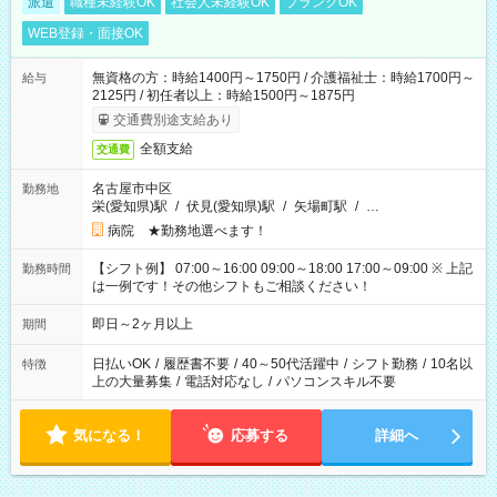
派遣
職種未経験OK
社会人未経験OK
ブランクOK
WEB登録・面接OK
無資格の方：時給1400円～1750円 / 介護福祉士：時給1700円～
給与
2125円 / 初任者以上：時給1500円～1875円
交通費別途支給あり
全額支給
交通費
名古屋市中区
勤務地
栄(愛知県)駅
/
伏見(愛知県)駅
/
矢場町駅
/
…
病院 ★勤務地選べます！
【シフト例】 07:00～16:00 09:00～18:00 17:00～09:00 ※ 上記
勤務時間
は一例です！その他シフトもご相談ください！
即日～2ヶ月以上
期間
日払いOK
/
履歴書不要
/
40～50代活躍中
/
シフト勤務
/
10名以
特徴
上の大量募集
/
電話対応なし
/
パソコンスキル不要
気になる！
応募する
詳細へ