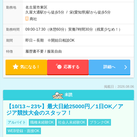
名古屋市東区
勤務地
久屋大通駅から徒歩5分
/
栄(愛知県)駅から徒歩5分
商社
09:00-17:30（休憩60分）実働7時間30分（残業少なめ！）
勤務時間
即日～長期 ※開始日相談OK
期間
履歴書不要
/
服装自由
特徴
気になる！
応募する
詳細へ
掲載日：2026.08.06
未読
【10/13～23✨】最大日給25000円／1日OK／ア
ジア競技大会のスタッフ！
アルバイト
職種未経験OK
社会人未経験OK
ブランクOK
WEB登録・面接OK