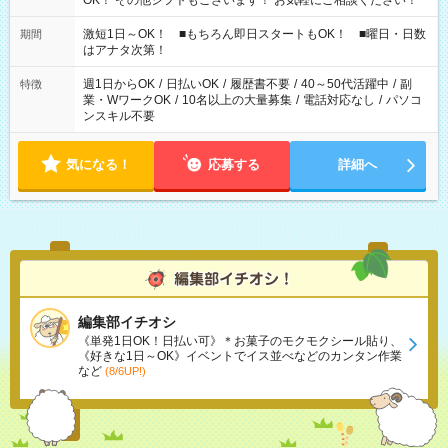
OK！ その他シフトもございます！ お気軽にご相談ください！
激短1日～OK！ ■もちろん即日スタートもOK！ ■曜日・日数
期間
はアナタ次第！
週1日からOK
/
日払いOK
/
履歴書不要
/
40～50代活躍中
/
副
特徴
業・WワークOK
/
10名以上の大量募集
/
電話対応なし
/
パソコ
ンスキル不要
気になる！
応募する
詳細へ
編集部イチオシ
《単発1日OK！日払い可》＊お菓子のモクモクシール貼り、
《好きな1日～OK》イベントでイス並べなどのカンタン作業
など
(8/6UP!)