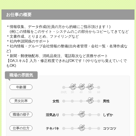
お仕事の概要
＊情報収集、データ作成(社員の方から的確にご指示頂けます！)
(例)この情報をこのサイト・システムのこの部分からコピーしてきてなど
＊文書作成、とりまとめ、ファイリングなど
＊社内申請関係のサポート
＊社内情報・グループ会社情報の整備(出向者管理・会社一覧・名簿作成な
ど)
＊新聞・郵便物配布、消耗品発注、電話取次など庶務サポート
【OAスキル】入力・修正程度できればOKです！(やりながら覚えていくで
もOK)
職場の雰囲気
年齢層
20代
30
40
50
60
男女比率
女性
男性
職場の様子
活気あり
しずか
仕事の仕方
テキパキ
コツコツ