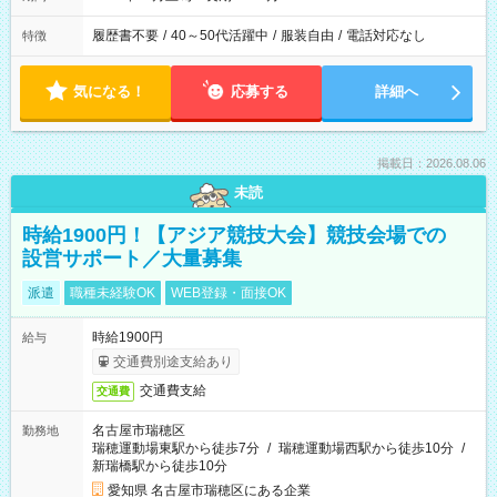
履歴書不要
/
40～50代活躍中
/
服装自由
/
電話対応なし
特徴
気になる！
応募する
詳細へ
掲載日：2026.08.06
未読
時給1900円！【アジア競技大会】競技会場での
設営サポート／大量募集
派遣
職種未経験OK
WEB登録・面接OK
時給1900円
給与
交通費別途支給あり
交通費支給
交通費
名古屋市瑞穂区
勤務地
瑞穂運動場東駅から徒歩7分
/
瑞穂運動場西駅から徒歩10分
/
新瑞橋駅から徒歩10分
愛知県 名古屋市瑞穂区にある企業