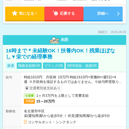
気になる！
応募する
詳細へ
掲載日：2026.08.06
未読
16時まで＊未経験OK！扶養内OK！残業ほぼな
し▼栄での経理事務
派遣
職種未経験OK
ブランクOK
WEB登録・面接OK
時給1610円 月収例 19万円 時給1610円×実働6h×週5日×4
給与
週 ※月収例を保証するものではありません。※給与即受取りサ
ービス利用可（利用条件有）
交通費別途支給あり
1ヶ月3万円を上限として実費支給
交通費
15～20万円
月収例
名古屋市中区
勤務地
栄(愛知県)駅から徒歩5分
/
伏見(愛知県)駅から徒歩5分
コンサルタント・シンクタンク