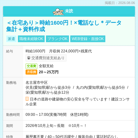
掲載日：2026.08.06
未読
＜在宅あり＞時給1600円！×電話なし＊データ
集計＋資料作成
派遣
職種未経験OK
ブランクOK
WEB登録・面接OK
時給1600円 月収例 224,000円+残業代
給与
交通費別途支給あり
全額支給
交通費
20～25万円
月収例
名古屋市中区
勤務地
伏見(愛知県)駅から徒歩3分
/
丸の内(愛知県)駅から徒歩5分
/
栄(愛知県)駅から徒歩12分
日本の道路や建築物の安心安全を守っています！建設コンサ
ル企業
09:00～17:00(実働7時間 休憩1時間)
勤務時間
2026年10月上旬～長期 ※10月～！
期間
履歴書不要
/
40～50代活躍中
/
服装自由
/
電話対応なし
特徴