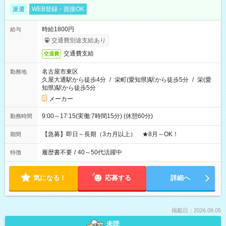
派遣
WEB登録・面接OK
時給1800円
給与
交通費別途支給あり
交通費支給
交通費
名古屋市東区
勤務地
久屋大通駅から徒歩4分
/
栄町(愛知県)駅から徒歩5分
/
栄(愛
知県)駅から徒歩5分
メーカー
9:00～17:15(実働:7時間15分) (休憩60分)
勤務時間
【急募】即日～長期（3カ月以上） ★8月～OK！
期間
履歴書不要
/
40～50代活躍中
特徴
気になる！
応募する
詳細へ
掲載日：2026.08.05
未読