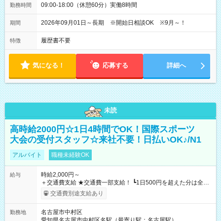
09:00-18:00（休憩60分）実働8時間
勤務時間
2026年09月01日～長期 ※開始日相談OK ※9月～！
期間
履歴書不要
特徴
気になる！
応募する
詳細へ
未読
高時給2000円☆1日4時間でOK！国際スポーツ
大会の受付スタッフ☆来社不要！日払いOK♪/N1
アルバイト
職種未経験OK
時給2,000円～
給与
＋交通費支給 ★交通費一部支給！ ┗1日500円を超えた分は全額
支給！ ※往復500円以内の方は自己負担となります ★日払い
交通費別途支給あり
OK！（規定あり） ┗働いたその日に現金GET♪ お仕事後はコン
ビニATMから 日払い分を引き落とせます！ 【試用期間】試用
名古屋市中村区
勤務地
期間なし
愛知県名古屋市中村区名駅（最寄り駅：名古屋駅）