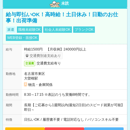
未読
給与即払いOK！高時給！土日休み！日勤のお仕
事！出荷準備
派遣
職種未経験OK
社会人未経験OK
ブランクOK
WEB登録・面接OK
時給1500円 【月収例】240000円以上
給与
交通費別途支給あり
交通費支給有り
交通費
名古屋市東区
勤務地
大曽根駅
物流・倉庫関係
8:30～17:15 ※表記のうち実働8時間です。
勤務時間
長期【ご応募から1週間以内(最短2日目)のスピード就業が可能】
期間
即日～
日払いOK
/
履歴書不要
/
電話対応なし
/
パソコンスキル不要
特徴