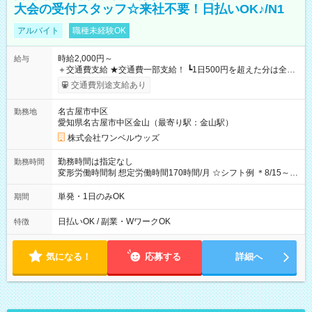
大会の受付スタッフ☆来社不要！日払いOK♪/N1
アルバイト
職種未経験OK
時給2,000円～
給与
＋交通費支給 ★交通費一部支給！ ┗1日500円を超えた分は全額
支給！ ※往復500円以内の方は自己負担となります ★日払い
交通費別途支給あり
OK！（規定あり） ┗働いたその日に現金GET♪ お仕事後はコン
ビニATMから 日払い分を引き落とせます！ 【試用期間】試用
名古屋市中区
勤務地
期間なし
愛知県名古屋市中区金山（最寄り駅：金山駅）
株式会社ワンベルウッズ
勤務時間は指定なし
勤務時間
変形労働時間制 想定労働時間170時間/月 ☆シフト例 ＊8/15～
10/26 全日共通 08：00～12：00 17：00～21：00 ＊8/31
～9/19のみ下記シフトもあります！ 12：00～16：00 ＊9/6～
単発・1日のみOK
期間
10/6、10/11～26のみ下記シフトもあります！ 07：00～11：
00
日払いOK / 副業・WワークOK
特徴
気になる！
応募する
詳細へ