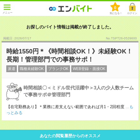
0
メニュー
気になる！
ログイン
お探しのバイト情報は掲載が終了しました。
掲載日 :2026
/
07
/
17
No.TSPT26-0529600
時給1550円＊《時間相談OK！》未経験OK！
長期！管理部門での事務サポ！
派遣
職種未経験OK
ブランクOK
WEB登録・面接OK
時間相談〇＜ミドル世代活躍中＞3人の少人数チーム
で事務サポ＠管理部門
【在宅勤務あり】＊業務に差支えない範囲であれば月1・2回程度
...も
っとみる
あなたの閲覧履歴からのオススメ