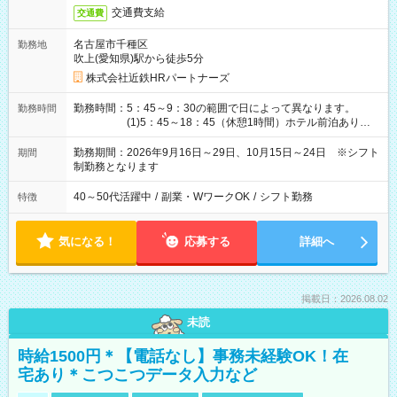
交通費支給
交通費
名古屋市千種区
勤務地
吹上(愛知県)駅から徒歩5分
株式会社近鉄HRパートナーズ
勤務時間：5：45～9：30の範囲で日によって異なります。
勤務時間
(1)5：45～18：45（休憩1時間）ホテル前泊あり！
(2)6：00～19：00（休憩1時間）ホテル前泊あり！
(3)6：45～19：45（休憩1時間） (4)7：
勤務期間：2026年9月16日～29日、10月15日～24日 ※シフト
期間
30～20：30（休憩1時間） (5)8：30～18：00（休憩
制勤務となります
1時間） (6)9：30～21：30（休憩1時間）
40～50代活躍中
/
副業・WワークOK
/
シフト勤務
特徴
気になる！
応募する
詳細へ
掲載日：2026.08.02
未読
時給1500円＊【電話なし】事務未経験OK！在
宅あり＊こつこつデータ入力など