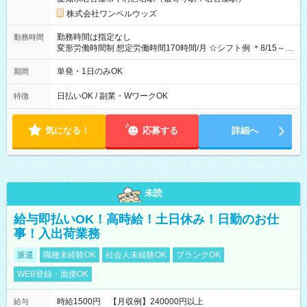
株式会社ワンベルウッズ
勤務時間は指定なし
勤務時間
変形労働時間制 想定労働時間170時間/月 ☆シフト例 ＊8/15～
10/26 全日共通 08：00～12：00 17：00～21：00 ＊8/31
～9/19のみ下記シフトもあります！ 12：00～16：00 ＊9/6～
単発・1日のみOK
期間
10/6、10/11～26のみ下記シフトもあります！ 07：00～11：
00
日払いOK / 副業・WワークOK
特徴
気になる！
応募する
詳細へ
未読
給与即払いOK！高時給！土日休み！日勤のお仕
事！入出荷業務
派遣
職種未経験OK
社会人未経験OK
ブランクOK
WEB登録・面接OK
時給1500円 【月収例】240000円以上
給与