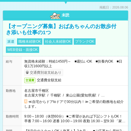
掲載日：2026.08.06
未読
【オープニング募集】おばあちゃんのお散歩付
き添いも仕事の1つ
派遣
職種未経験OK
社会人未経験OK
ブランクOK
WEB登録・面接OK
無資格未経験：時給1450円～ ■週払いOK ■扶養内OK ■日
給与
収1万1600円以上
交通費別途支給あり
交通費全額支給
交通費
名古屋市千種区
勤務地
名古屋大学駅
/
千種駅
/
東山公園(愛知県)駅
/
…
≪自宅からドアtoドアで30分以内！≫ご希望の勤務地を紹介
します。
9:00～18:00（休憩60分） ■ご希望があれば下記シフトもOK！
勤務時間
早番 7:00～16:00 遅番 10:00～19:00 夜勤 16:30～翌9:30 「家族
と休みを合わせたい」 「余裕を持って夕飯の準備がしたい」
「できれば残業はしたくない」 など、ご希望を教えてください