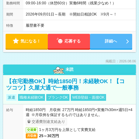
09:00-16:00（休憩60分）実働6時間（残業少なめ！）
勤務時間
2026年09月01日～長期 ※開始日相談OK ※9月～！
期間
履歴書不要
特徴
気になる！
応募する
詳細へ
掲載日：2026.08.06
未読
【在宅勤務OK】時給1850円！未経験OK！【コ
ツコツ】久屋大通で一般事務
派遣
職種未経験OK
ブランクOK
WEB登録・面接OK
時給1850円 月収例 27万円 時給1850円×実働7h30m×週5日×4
給与
週 ※月収例を保証するものではありません。
交通費別途支給あり
1ヶ月3万円を上限として実費支給
交通費
25～30万円
月収例