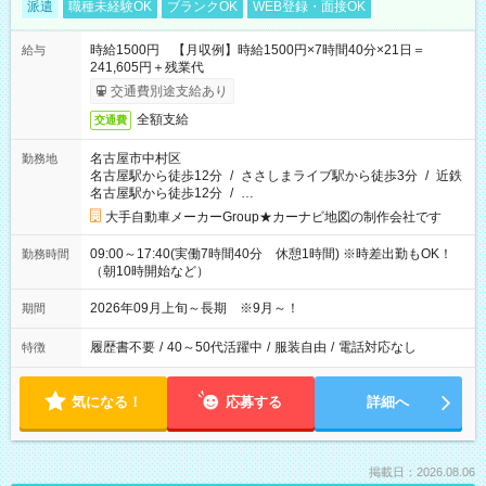
派遣
職種未経験OK
ブランクOK
WEB登録・面接OK
時給1500円 【月収例】時給1500円×7時間40分×21日＝
給与
241,605円＋残業代
交通費別途支給あり
全額支給
交通費
名古屋市中村区
勤務地
名古屋駅から徒歩12分
/
ささしまライブ駅から徒歩3分
/
近鉄
名古屋駅から徒歩12分
/
…
大手自動車メーカーGroup★カーナビ地図の制作会社です
09:00～17:40(実働7時間40分 休憩1時間) ※時差出勤もOK！
勤務時間
（朝10時開始など）
2026年09月上旬～長期 ※9月～！
期間
履歴書不要
/
40～50代活躍中
/
服装自由
/
電話対応なし
特徴
気になる！
応募する
詳細へ
掲載日：2026.08.06