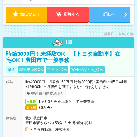
気になる！
応募する
詳細へ
掲載日：2026.08.06
未読
時給3000円！未経験OK！【トヨタ自動車】在
宅OK！豊田市で一般事務
派遣
職種未経験OK
ブランクOK
WEB登録・面接OK
時給3000円 月収例 59万円 時給3000円×実働8h×週5日×4週
給与
+残業30h ※月収例を保証するものではありません。
交通費別途支給あり
1ヶ月3万円を上限として実費支給
交通費
30万円～
月収例
愛知県豊田市
勤務地
豊田市駅からバス58分
/
土橋(愛知県)駅
トヨタ自動車 株式会社