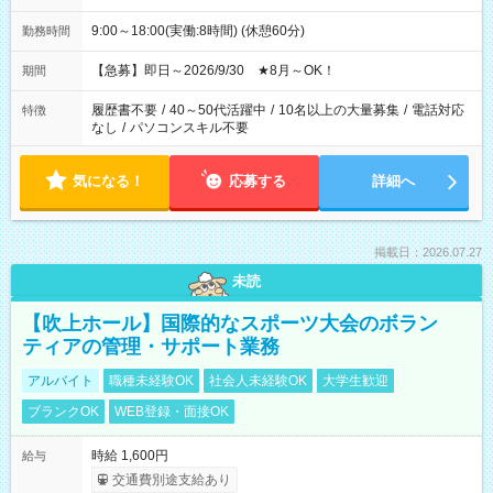
9:00～18:00(実働:8時間) (休憩60分)
勤務時間
【急募】即日～2026/9/30 ★8月～OK！
期間
履歴書不要
/
40～50代活躍中
/
10名以上の大量募集
/
電話対応
特徴
なし
/
パソコンスキル不要
気になる！
応募する
詳細へ
掲載日：2026.07.27
未読
【吹上ホール】国際的なスポーツ大会のボラン
ティアの管理・サポート業務
アルバイト
職種未経験OK
社会人未経験OK
大学生歓迎
ブランクOK
WEB登録・面接OK
時給 1,600円
給与
交通費別途支給あり