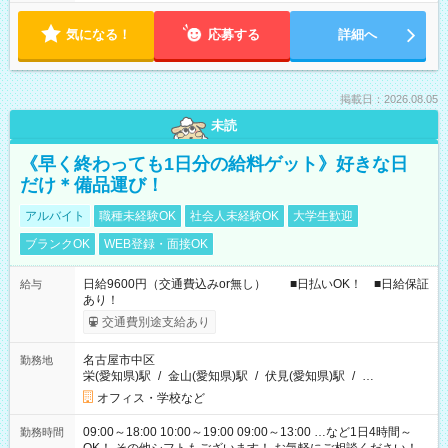
気になる！
応募する
詳細へ
掲載日：2026.08.05
未読
《早く終わっても1日分の給料ゲット》好きな日
だけ＊備品運び！
アルバイト
職種未経験OK
社会人未経験OK
大学生歓迎
ブランクOK
WEB登録・面接OK
日給9600円（交通費込みor無し） ■日払いOK！ ■日給保証
給与
あり！
交通費別途支給あり
名古屋市中区
勤務地
栄(愛知県)駅
/
金山(愛知県)駅
/
伏見(愛知県)駅
/
…
オフィス・学校など
09:00～18:00 10:00～19:00 09:00～13:00 …など1日4時間～
勤務時間