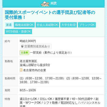
未読
国際的スポーツイベントの選手団及び記者等の
受付業務！
派遣
職種未経験OK
社会人未経験OK
大学生歓迎
ブランクOK
WEB登録・面接OK
時給2,000円
給与
交通費別途支給あり
一部支給（案件により規定あり）
交通費
名古屋市港区
勤務地
金城ふ頭駅から徒歩5分
名古屋市内の企業
(1)（8:00～12:00、17:00～21:00） (2)（8:00～12:00、12:00～
勤務時間
16:00、17:00～21:00）
8/15～10/26
期間
週1日からOK
/
日払いOK
/
履歴書不要
/
40～50代活躍中
/
副
特徴
業・WワークOK
/
シフト勤務
/
電話対応なし
/
パソコンスキル
不要