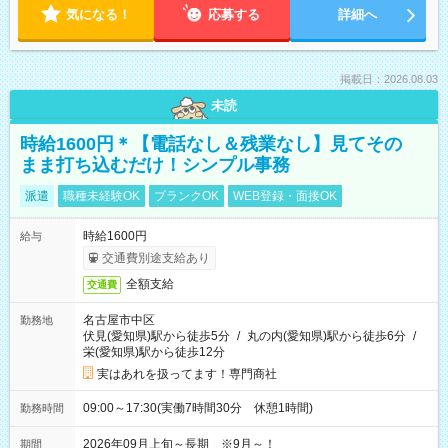
気になる！
応募する
詳細へ
掲載日：2026.08.03
未読
時給1600円＊【電話なし＆残業なし】見てその
まま打ち込むだけ！シンプル事務
派遣
職種未経験OK
ブランクOK
WEB登録・面接OK
時給1600円
給与
交通費別途支給あり
全額支給
交通費
名古屋市中区
勤務地
伏見(愛知県)駅から徒歩5分
/
丸の内(愛知県)駅から徒歩6分
/
栄(愛知県)駅から徒歩12分
実はあれを扱ってます！専門商社
09:00～17:30(実働7時間30分 休憩1時間)
勤務時間
2026年09月上旬～長期 ※9月～！
期間