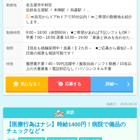
名古屋市中村区
勤務地
近鉄名古屋駅
/
本陣駅
/
烏森駅
/
…
≪自宅からドアtoドアで30分以内！≫ご希望の勤務地を紹介
します。
9:00～18:00（休憩60分） ■ご希望があれば下記シフトもOK！
勤務時間
早番 7:00～16:00 遅番 10:00～19:00 「家族と休みを合わせた
い」 「余裕を持って夕飯の準備がしたい」 「できれば残業はし
たくない」 など、ご希望を教えてくださいね。 ※Wワーク希望
【現在も積極採用中！急募！】2カ月～ ■ご応募から最短2～3
期間
の方へ 今ご覧のお仕事で希望する勤務時間と、もう1つのお仕事
日後の就業も相談可能です！
の勤務時間。 合計で週40時間を超える場合は応募できません。
履歴書不要
/
40～50代活躍中
/
服装自由
/
シフト勤務
/
10名以
特徴
上の大量募集
/
電話対応なし
/
パソコンスキル不要
気になる！
応募する
詳細へ
掲載日：2026.08.06
未読
【医療行為はナシ】時給1400円！病院で備品の
チェックなど＊