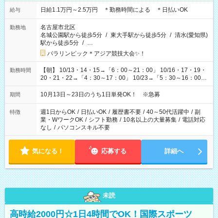
日給1.1万円～2.5万円 ＊勤務時間による ＊日払いOK
給与
名古屋市北区
勤務地
名城公園駅から徒歩5分
/
東大手駅から徒歩5分
/
清水(愛知県)
駅から徒歩5分
/
…
パラリンピック＊アジア競技大会✨！
【朝】 10/13・14・15→「6：00～21：00」 10/16・17・19・
勤務時間
20・21・22→「4：30～17：00」 10/23→「5：30～16：00」
【夕方】 10/16・17・19～21→「17：00～26：00」
10/22→「17：00～24：30」 10/23→「16：00～23：00」 ＊
10月13日～23日のうち1日単発OK！ ※急募
期間
勤務時間に関して、面談時にしっかりお伝えします！ 朝だ
け、夕方だけ、などもOKです！
週1日からOK
/
日払いOK
/
履歴書不要
/
40～50代活躍中
/
副
特徴
業・WワークOK
/
シフト勤務
/
10名以上の大量募集
/
電話対応
なし
/
パソコンスキル不要
気になる！
応募する
詳細へ
未読
高時給2000円☆1日4時間でOK！国際スポーツ