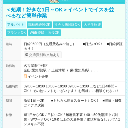
＜短期！好きな1日～OK＞イベントでイスを並
べるなど簡単作業
アルバイト
職種未経験OK
社会人未経験OK
大学生歓迎
ブランクOK
WEB登録・面接OK
日給9600円（交通費込みor無し） ■日払いOK！ ■日給保証
給与
あり！
交通費別途支給あり
名古屋市中村区
勤務地
金山(愛知県)駅
/
上前津駅
/
栄(愛知県)駅
/
…
イベント会場
09:00～18:00 10:00～19:00 09:00～13:00 …など1日4時間～
勤務時間
OK！ その他シフトもございます！ お気軽にご相談ください！
激短1日～OK！ ■もちろん即日スタートもOK！ ■曜日・日数
期間
はアナタ次第！
週1日からOK
/
日払いOK
/
履歴書不要
/
40～50代活躍中
/
副
特徴
業・WワークOK
/
10名以上の大量募集
/
電話対応なし
/
パソコ
ンスキル不要