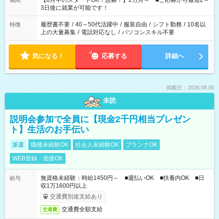
【8月中のスタートOK！急募！】2カ月～ ■ご応募から最短2～
期間
ね。 ※Wワーク希望の方へ 今ご覧のお仕事で希望する勤務時間
3日後に就業が可能です！
と、もう1つのお仕事の勤務時間。 合計で週40時間を超える場
合は応募できません。
履歴書不要
/
40～50代活躍中
/
服装自由
/
シフト勤務
/
10名以
特徴
上の大量募集
/
電話対応なし
/
パソコンスキル不要
気になる！
応募する
詳細へ
掲載日：2026.08.05
未読
説明会参加で全員に【現金2千円相当プレゼン
ト】生活のお手伝い
派遣
職種未経験OK
社会人未経験OK
ブランクOK
WEB登録・面接OK
無資格未経験：時給1450円～ ■週払いOK ■扶養内OK ■日
給与
収1万1600円以上
交通費別途支給あり
交通費全額支給
交通費