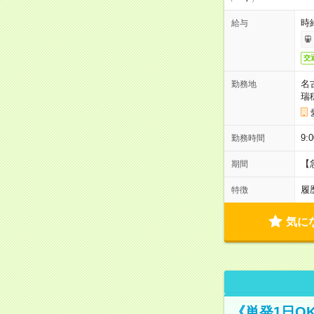
時給
給与
交
名
勤務地
瑞
9:
勤務時間
【
期間
履
特徴
気に
《単発1日O