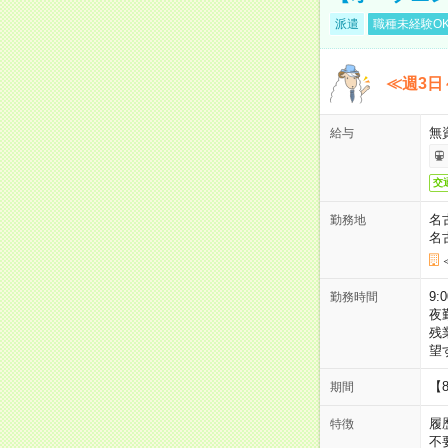
派遣
職種未経験O
≪週3日
無
給与
交
名
勤務地
名
9:
勤務時間
夜
残
望
【
期間
履
特徴
不