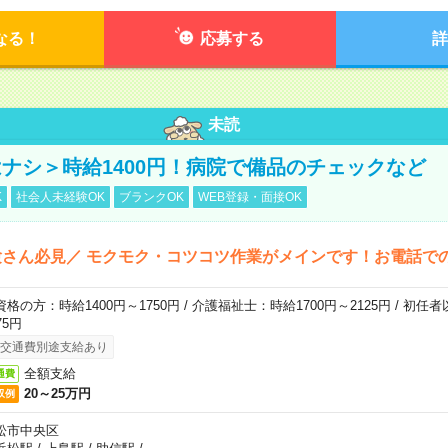
なる！
応募する
詳
未読
ナシ＞時給1400円！病院で備品のチェックなど
K
社会人未経験OK
ブランクOK
WEB登録・面接OK
さん必見／ モクモク・コツコツ作業がメインです！お電話で
資格の方：時給1400円～1750円 / 介護福祉士：時給1700円～2125円 / 初任
75円
交通費別途支給あり
全額支給
通費
20～25万円
収例
松市中央区