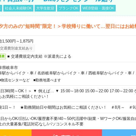
K
社会人未経験OK
大学生歓迎
ブランクOK
WEB登録・面接OK
夕方のみの“短時間”限定！＞学校帰りに働いて…翌日にはお給
1,500円～1,875円
交通費別途支給あり
■ 交通費規定内支給 ※派遣先による
通費
阜県岐阜市
阜駅からバイク・車
/
名鉄岐阜駅からバイク・車
/
西岐阜駅からバイク・車
/
■物流センターなど ■勤務地選べます
日3時間～OK！＞ ▼ 例えば… ▼ 15:00～18:00 15:00～22:00 17:00～22
もお気軽にご相談ください！
発1日～！ ★勤務開始日や期間はお気軽にご相談ください！ ＃8月～ ＃9
1日からOK
/
日払いOK
/
履歴書不要
/
40～50代活躍中
/
副業・WワークOK
/
服装自
上の大量募集
/
電話対応なし
/
パソコンスキル不要