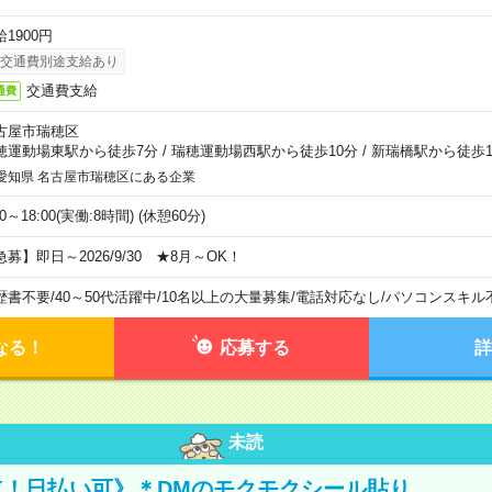
1900円
交通費別途支給あり
交通費支給
通費
古屋市瑞穂区
穂運動場東駅から徒歩7分
/
瑞穂運動場西駅から徒歩10分
/
新瑞橋駅から徒歩1
愛知県 名古屋市瑞穂区にある企業
00～18:00(実働:8時間) (休憩60分)
急募】即日～2026/9/30 ★8月～OK！
歴書不要
/
40～50代活躍中
/
10名以上の大量募集
/
電話対応なし
/
パソコンスキル
なる！
応募する
詳
未読
K！日払い可》＊DMのモクモクシール貼り