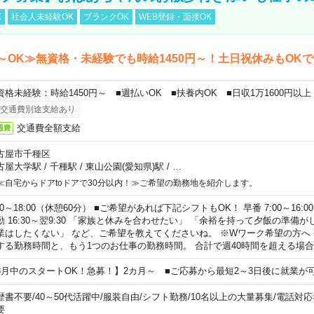
K
社会人未経験OK
ブランクOK
WEB登録・面接OK
～OK≫無資格・未経験でも時給1450円～！土日祝休みもOK
資格未経験：時給1450円～ ■週払いOK ■扶養内OK ■日収1万1600円以上
交通費別途支給あり
交通費全額支給
通費
古屋市千種区
古屋大学駅
/
千種駅
/
東山公園(愛知県)駅
/
…
≪自宅からドアtoドアで30分以内！≫ご希望の勤務地を紹介します。
00～18:00（休憩60分） ■ご希望があれば下記シフトもOK！ 早番 7:00～16:00 遅
勤 16:30～翌9:30 「家族と休みを合わせたい」 「余裕を持って夕飯の準備
業はしたくない」 など、ご希望を教えてくださいね。 ※Wワーク希望の方へ
する勤務時間と、もう1つのお仕事の勤務時間。 合計で週40時間を超える場
8月中のスタートOK！急募！】2カ月～ ■ご応募から最短2～3日後に就業が
歴書不要
/
40～50代活躍中
/
服装自由
/
シフト勤務
/
10名以上の大量募集
/
電話対応
要