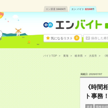
エン派遣
16424
件
エン バイト
22168
件
0
気になるリスト
保存した希
バイトTOP
東海
岐阜県
大垣市
《時
掲載日 :
2026
/
07
/
07
《時間
ト事務
派遣
職種未経