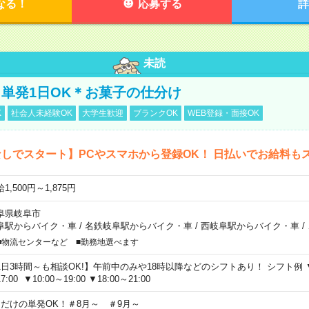
なる！
応募する
詳
未読
単発1日OK＊お菓子の仕分け
K
社会人未経験OK
大学生歓迎
ブランクOK
WEB登録・面接OK
しでスタート】PCやスマホから登録OK！ 日払いでお給料も
1,500円～1,875円
阜県岐阜市
阜駅からバイク・車
/
名鉄岐阜駅からバイク・車
/
西岐阜駅からバイク・車
/
■物流センターなど ■勤務地選べます
1日3時間～も相談OK!】午前中のみや18時以降などのシフトあり！ シフト例 ▼9:00
7:00 ▼10:00～19:00 ▼18:00～21:00
日だけの単発OK！＃8月～ ＃9月～