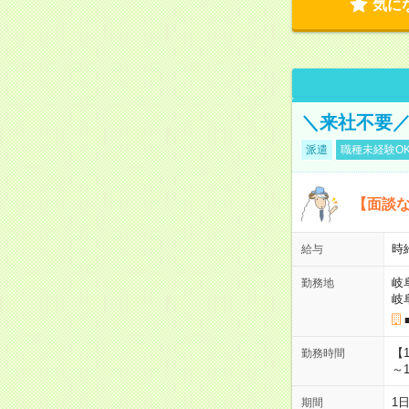
気に
＼来社不要／
派遣
職種未経験O
【面談な
時給
給与
岐
勤務地
岐
【
勤務時間
～1
1
期間