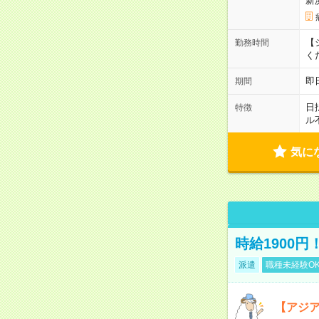
新
【シ
勤務時間
く
即
期間
日
特徴
ル
気に
時給1900
派遣
職種未経験O
【アジ