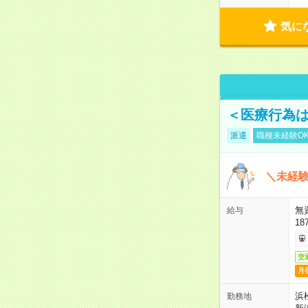
気に
＜医療行為は
派遣
職種未経験O
＼未経験
無
給与
18
交
月
浜
勤務地