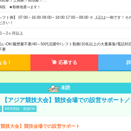
浜松駅
/
上島駅
/
助信駅
/
…
病院 ★勤務地選べます！
フト例】 07:00～16:00 09:00～18:00 17:00～09:00 ※ 上記は一例で
ださい！
日～2ヶ月以上
払いOK
/
履歴書不要
/
40～50代活躍中
/
シフト勤務
/
10名以上の大量募集
/
電話対
不要
なる！
応募する
詳
未読
円！【アジア競技大会】競技会場での設営サポート
K
WEB登録・面接OK
ア競技大会】競技会場での設営サポート