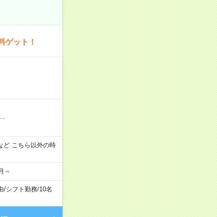
料ゲット！
…
:00 など こちら以外の時
月～
由
/
シフト勤務
/
10名