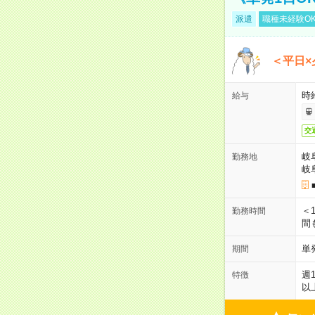
派遣
職種未経験O
＜平日×
時給
給与
交
岐
勤務地
岐
＜1
勤務時間
間
単
期間
週
特徴
以