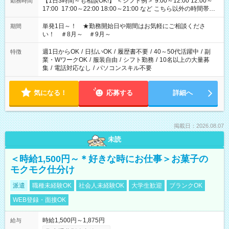
【1日3時間～も相談OK!】 ＜シフト例＞ 9:00～12:00 12:00～
勤務時間
17:00 17:00～22:00 18:00～21:00 など こちら以外の時間帯も
お気軽にご相談ください！
単発1日～！ ★勤務開始日や期間はお気軽にご相談くださ
期間
い！ ＃8月～ ＃9月～
週1日からOK
/
日払いOK
/
履歴書不要
/
40～50代活躍中
/
副
特徴
業・WワークOK
/
服装自由
/
シフト勤務
/
10名以上の大量募
集
/
電話対応なし
/
パソコンスキル不要
気になる！
応募する
詳細へ
掲載日：2026.08.07
未読
＜時給1,500円～＊好きな時にお仕事＞お菓子の
モクモク仕分け
派遣
職種未経験OK
社会人未経験OK
大学生歓迎
ブランクOK
WEB登録・面接OK
時給1,500円～1,875円
給与