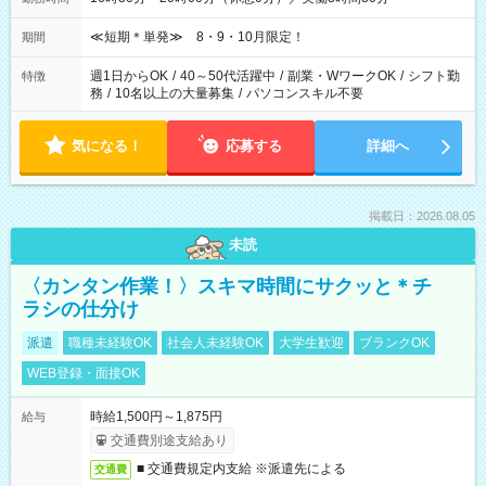
≪短期＊単発≫ 8・9・10月限定！
期間
週1日からOK
/
40～50代活躍中
/
副業・WワークOK
/
シフト勤
特徴
務
/
10名以上の大量募集
/
パソコンスキル不要
気になる！
応募する
詳細へ
掲載日：2026.08.05
未読
〈カンタン作業！〉スキマ時間にサクッと＊チ
ラシの仕分け
派遣
職種未経験OK
社会人未経験OK
大学生歓迎
ブランクOK
WEB登録・面接OK
時給1,500円～1,875円
給与
交通費別途支給あり
■ 交通費規定内支給 ※派遣先による
交通費