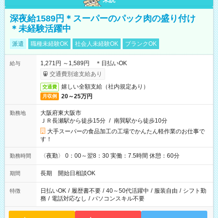
深夜給1589円＊スーパーのパック肉の盛り付け
＊未経験活躍中
派遣
職種未経験OK
社会人未経験OK
ブランクOK
1,271円 ～1,589円 ＊日払いOK
給与
交通費別途支給あり
嬉しい全額支給（社内規定あり）
交通費
20～25万円
月収例
大阪府東大阪市
勤務地
ＪＲ長瀬駅から徒歩15分
/
南巽駅から徒歩10分
大手スーパーの食品加工の工場でかんたん軽作業のお仕事で
す！
〈夜勤〉 0：00～翌8：30 実働：7.5時間 休憩：60分
勤務時間
長期 開始日相談OK
期間
日払いOK
/
履歴書不要
/
40～50代活躍中
/
服装自由
/
シフト勤
特徴
務
/
電話対応なし
/
パソコンスキル不要