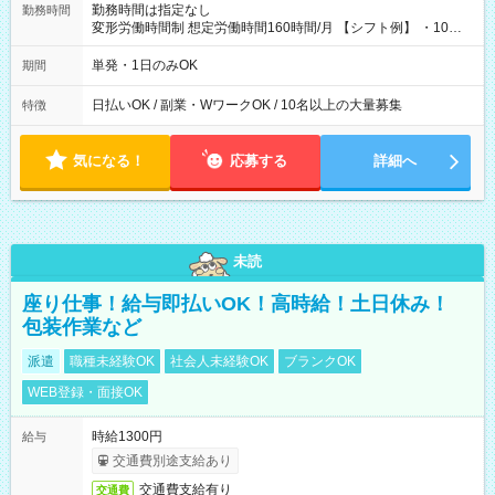
勤務時間は指定なし
勤務時間
変形労働時間制 想定労働時間160時間/月 【シフト例】 ・10：
00～20：00
単発・1日のみOK
期間
日払いOK / 副業・WワークOK / 10名以上の大量募集
特徴
気になる！
応募する
詳細へ
未読
座り仕事！給与即払いOK！高時給！土日休み！
包装作業など
派遣
職種未経験OK
社会人未経験OK
ブランクOK
WEB登録・面接OK
時給1300円
給与
交通費別途支給あり
交通費支給有り
交通費