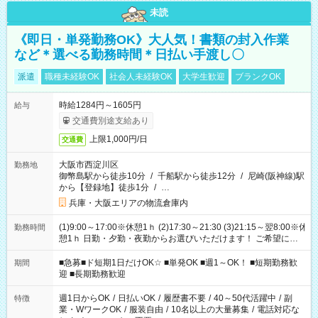
未読
《即日・単発勤務OK》大人気！書類の封入作業
など＊選べる勤務時間＊日払い手渡し〇
派遣
職種未経験OK
社会人未経験OK
大学生歓迎
ブランクOK
時給1284円～1605円
給与
交通費別途支給あり
上限1,000円/日
交通費
大阪市西淀川区
勤務地
御幣島駅から徒歩10分
/
千船駅から徒歩12分
/
尼崎(阪神線)駅
から【登録地】徒歩1分
/
…
兵庫・大阪エリアの物流倉庫内
(1)9:00～17:00※休憩1ｈ (2)17:30～21:30 (3)21:15～翌8:00※休
勤務時間
憩1ｈ 日勤・夕勤・夜勤からお選びいただけます！ ご希望に合
わせて働けるお仕事です(*^^*) 【その他選べる勤務時間】 8-17
時/9-17時/9-18時/10-18時/11-21時/18-22時/20-翌4時/21-翌5
■急募■ド短期1日だけOK☆ ■単発OK ■週1～OK！ ■短期勤務歓
期間
時/22-翌6時/0-翌8時 ご自身のご都合で選んで頂ける完全自由シ
迎 ■長期勤務歓迎
フト！
週1日からOK
/
日払いOK
/
履歴書不要
/
40～50代活躍中
/
副
特徴
業・WワークOK
/
服装自由
/
10名以上の大量募集
/
電話対応な