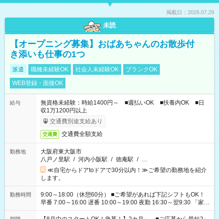
掲載日：2026.07.29
未読
【オープニング募集】おばあちゃんのお散歩付
き添いも仕事の1つ
派遣
職種未経験OK
社会人未経験OK
ブランクOK
WEB登録・面接OK
無資格未経験：時給1400円～ ■週払いOK ■扶養内OK ■日
給与
収1万1200円以上
交通費別途支給あり
交通費全額支給
交通費
大阪府東大阪市
勤務地
八戸ノ里駅
/
河内小阪駅
/
徳庵駅
/
…
≪自宅からドアtoドアで30分以内！≫ご希望の勤務地を紹介
します。
9:00～18:00（休憩60分） ■ご希望があれば下記シフトもOK！
勤務時間
早番 7:00～16:00 遅番 10:00～19:00 夜勤 16:30～翌9:30 「家族
と休みを合わせたい」 「余裕を持って夕飯の準備がしたい」
「できれば残業はしたくない」 など、ご希望を教えてください