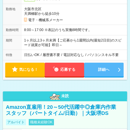
大阪市北区
勤務地
天満橋駅から徒歩10分
電子・機械系メーカー
8:00～17:00 ※表記のうち実働8時間です。
勤務時間
1ヶ月以上3ヶ月未満【ご応募から1週間以内(最短2日目)のスピ
期間
ード就業が可能】即日～
日払いOK
/
履歴書不要
/
電話対応なし
/
パソコンスキル不要
特徴
気になる！
応募する
詳細へ
未読
Amazon直雇用！20～50代活躍中◎倉庫内作業
スタッフ（パートタイム/日勤）｜大阪堺DS
アルバイト
職種未経験OK