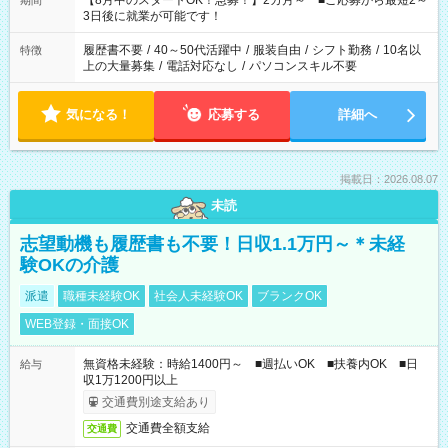
【8月中のスタートOK！急募！】2カ月～ ■ご応募から最短2～
期間
ね。 ※Wワーク希望の方へ 今ご覧のお仕事で希望する勤務時間
3日後に就業が可能です！
と、もう1つのお仕事の勤務時間。 合計で週40時間を超える場
合は応募できません。
履歴書不要
/
40～50代活躍中
/
服装自由
/
シフト勤務
/
10名以
特徴
上の大量募集
/
電話対応なし
/
パソコンスキル不要
気になる！
応募する
詳細へ
掲載日：2026.08.07
未読
志望動機も履歴書も不要！日収1.1万円～＊未経
験OKの介護
派遣
職種未経験OK
社会人未経験OK
ブランクOK
WEB登録・面接OK
無資格未経験：時給1400円～ ■週払いOK ■扶養内OK ■日
給与
収1万1200円以上
交通費別途支給あり
交通費全額支給
交通費