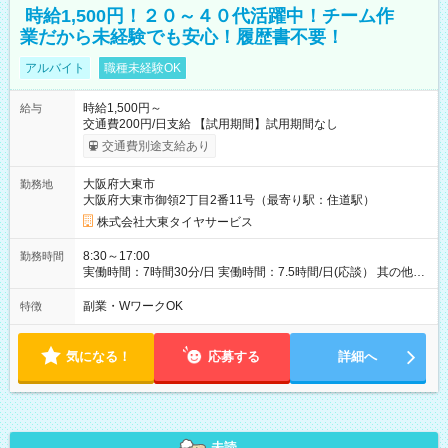
時給1,500円！２０～４０代活躍中！チーム作
業だから未経験でも安心！履歴書不要！
アルバイト
職種未経験OK
時給1,500円～
給与
交通費200円/日支給 【試用期間】試用期間なし
交通費別途支給あり
大阪府大東市
勤務地
大阪府大東市御領2丁目2番11号（最寄り駅：住道駅）
株式会社大東タイヤサービス
8:30～17:00
勤務時間
実働時間：7時間30分/日 実働時間：7.5時間/日(応談） 其の他
勤務日及び時間等応相談 週3日以上 お昼休憩 1時間あり シフ
トも可
副業・WワークOK
特徴
気になる！
応募する
詳細へ
未読