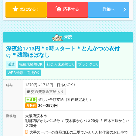
ます。 ※曜日固定（毎週同じ曜日での勤務となります）
気になる！
応募する
詳細へ
未読
深夜給1713円＊0時スタート＊とんかつの衣付
け＊残業ほぼなし
派遣
職種未経験OK
社会人未経験OK
ブランクOK
WEB登録・面接OK
1370円～1713円 日払いOK！
給与
交通費別途支給あり
嬉しい全額支給（社内規定あり）
交通費
20～25万円
月収例
大阪府茨木市
勤務地
彩都西駅からバス5分
/
茨木駅からバス20分
/
茨木市駅からバ
ス20分
大手スーパーの食品加工の工場でかんたん軽作業のお仕事で