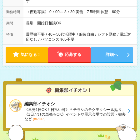
す
〈夜勤専属〉 0：00～ 8：30 実働：7.5時間 休憩：60分
勤務時間
長期 開始日相談OK
期間
履歴書不要
/
40～50代活躍中
/
服装自由
/
シフト勤務
/
電話対
特徴
応なし
/
パソコンスキル不要
気になる！
応募する
詳細へ
編集部イチオシ
《単発1日OK！日払い可》＊チラシのモクモクシール貼り、
《1日だけの単発もOK》イベントや展示会場での設営・撤去
など
(8/7UP!)