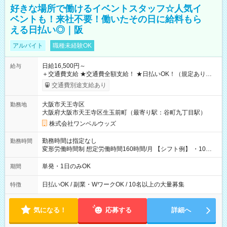
好きな場所で働けるイベントスタッフ☆人気イ
ベントも！来社不要！働いたその日に給料もら
える日払い◎｜阪
アルバイト
職種未経験OK
日給16,500円～
給与
＋交通費支給 ★交通費全額支給！ ★日払いOK！（規定あり） ┗
働いたその日に現金GET♪ お仕事後はコンビニATMから 日払
交通費別途支給あり
い分を引き落とせます！ 【試用期間】試用期間なし
大阪市天王寺区
勤務地
大阪府大阪市天王寺区生玉前町（最寄り駅：谷町九丁目駅）
株式会社ワンベルウッズ
勤務時間は指定なし
勤務時間
変形労働時間制 想定労働時間160時間/月 【シフト例】 ・10：
00～20：00
単発・1日のみOK
期間
日払いOK / 副業・WワークOK / 10名以上の大量募集
特徴
気になる！
応募する
詳細へ