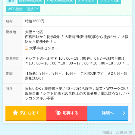
派遣
職種未経験OK
社会人未経験OK
大学生歓迎
ブランクOK
WEB登録・面接OK
時給1600円
給与
大阪市北区
勤務地
西梅田駅から徒歩3分
/
大阪梅田(阪神線)駅から徒歩4分
/
大阪
駅から徒歩4分
/
…
大手事務センター
▼シフト選べます▼ 10：00～19：00 内、6ｈから相談可能！
勤務時間
＊10：00～16：00 ＊10：00～17：00 ＊10：00～18：00 ＊
11：00～19：00 ＊12：00～19：00 ＊13：00～19：00
【急募】8月～、9月～、10月～ ご相談OKです ＃2カ月～短
期間
期相談OK！
日払いOK
/
履歴書不要
/
40～50代活躍中
/
副業・WワークOK
/
特徴
服装自由
/
シフト勤務
/
10名以上の大量募集
/
電話対応なし
/
パ
ソコンスキル不要
気になる！
応募する
詳細へ
掲載日：2026.07.30