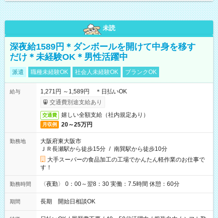
未読
深夜給1589円＊ダンボールを開けて中身を移す
だけ＊未経験OK＊男性活躍中
派遣
職種未経験OK
社会人未経験OK
ブランクOK
1,271円 ～1,589円 ＊日払いOK
給与
交通費別途支給あり
嬉しい全額支給（社内規定あり）
交通費
20～25万円
月収例
大阪府東大阪市
勤務地
ＪＲ長瀬駅から徒歩15分
/
南巽駅から徒歩10分
大手スーパーの食品加工の工場でかんたん軽作業のお仕事で
す！
〈夜勤〉 0：00～翌8：30 実働：7.5時間 休憩：60分
勤務時間
長期 開始日相談OK
期間