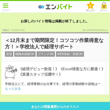
0
メニュー
気になる！
ログイン
お探しのバイト情報は掲載が終了しました。
掲載日 :2026
/
07
/
08
No.AHTWAM1663osa
＜12月末まで期間限定！コツコツ作業得意な
方！＞学校法人で経理サポート
派遣
職種未経験OK
ブランクOK
WEB登録・面接OK
《経理デビュー歓迎！》《Excel得意な方に最適！》
《派遣スタッフ活躍中！》
学校法人にて、経理事務のお仕事です。経理の実務経験や資格は一
...
もっとみる
あなたの閲覧履歴からのオススメ