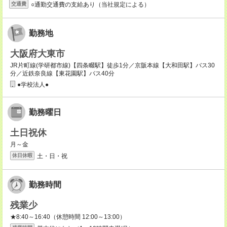
○通勤交通費の支給あり（当社規定による）
交通費
勤務地
大阪府大東市
JR片町線(学研都市線)【四条畷駅】徒歩1分／京阪本線【大和田駅】バス30
分／近鉄奈良線【東花園駅】バス40分
●学校法人●
勤務曜日
土日祝休
月～金
土・日・祝
休日休暇
勤務時間
残業少
★8:40～16:40（休憩時間 12:00～13:00）