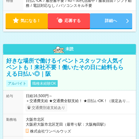
日払いOK
/
履歴書不要
/
40～50代活躍中
/
服装自由
/
シフト勤
特徴
務
/
電話対応なし
/
パソコンスキル不要
気になる！
応募する
詳細へ
未読
好きな場所で働けるイベントスタッフ☆人気イ
ベントも！来社不要！働いたその日に給料もら
える日払い◎｜阪
アルバイト
職種未経験OK
日給16,500円～
給与
＋交通費支給 ★交通費全額支給！ ★日払いOK！（規定あり） ┗
働いたその日に現金GET♪ お仕事後はコンビニATMから 日払
交通費別途支給あり
い分を引き落とせます！ 【試用期間】試用期間なし
大阪市北区
勤務地
大阪府大阪市北区芝田（最寄り駅：大阪梅田駅）
株式会社ワンベルウッズ