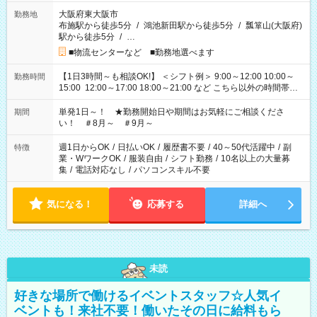
大阪府東大阪市
勤務地
布施駅から徒歩5分
/
鴻池新田駅から徒歩5分
/
瓢箪山(大阪府)
駅から徒歩5分
/
…
■物流センターなど ■勤務地選べます
【1日3時間～も相談OK!】 ＜シフト例＞ 9:00～12:00 10:00～
勤務時間
15:00 12:00～17:00 18:00～21:00 など こちら以外の時間帯も
お気軽にご相談ください！
単発1日～！ ★勤務開始日や期間はお気軽にご相談くださ
期間
い！ ＃8月～ ＃9月～
週1日からOK
/
日払いOK
/
履歴書不要
/
40～50代活躍中
/
副
特徴
業・WワークOK
/
服装自由
/
シフト勤務
/
10名以上の大量募
集
/
電話対応なし
/
パソコンスキル不要
気になる！
応募する
詳細へ
未読
好きな場所で働けるイベントスタッフ☆人気イ
ベントも！来社不要！働いたその日に給料もら