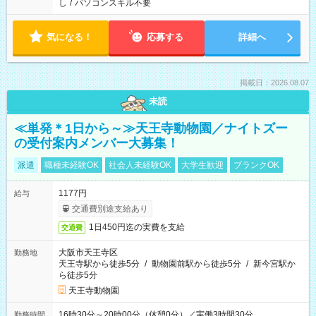
し
/
パソコンスキル不要
気になる！
応募する
詳細へ
掲載日：2026.08.07
未読
≪単発＊1日から～≫天王寺動物園／ナイトズー
の受付案内メンバー大募集！
派遣
職種未経験OK
社会人未経験OK
大学生歓迎
ブランクOK
1177円
給与
交通費別途支給あり
1日450円迄の実費を支給
交通費
大阪市天王寺区
勤務地
天王寺駅から徒歩5分
/
動物園前駅から徒歩5分
/
新今宮駅か
ら徒歩5分
天王寺動物園
16時30分～20時00分（休憩0分）／実働3時間30分
勤務時間