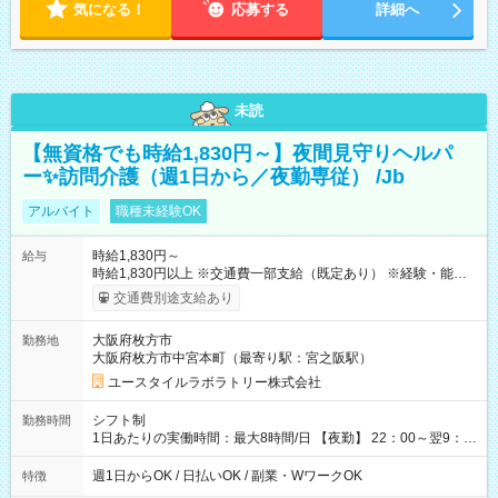
気になる！
応募する
詳細へ
未読
【無資格でも時給1,830円～】夜間見守りヘルパ
ー✨訪問介護（週1日から／夜勤専従） /Jb
アルバイト
職種未経験OK
時給1,830円～
給与
時給1,830円以上 ※交通費一部支給（既定あり） ※経験・能力を
考慮して決定します 【収入例】 週1回勤務の場合：1,830円×8時
交通費別途支給あり
間×4回=5万8,560円 週3回勤務の場合：1,830円×8時間×12回
=17万5,680円 【試用期間】試用期間あり 試用期間の長さ：2ヶ
大阪府枚方市
勤務地
月 ※ 雇用形態と給与に、本採用時と異なる部分があります。 雇
大阪府枚方市中宮本町（最寄り駅：宮之阪駅）
用形態：本採用時と同じです。 給与：時給 1,610円以上
ユースタイルラボラトリー株式会社
シフト制
勤務時間
1日あたりの実働時間：最大8時間/日 【夜勤】 22：00～翌9：
00 ※週1日～OK ／ 夜勤専従 ＊＊ 勤務時間例 ＊＊ ■22時か
ら翌7時 ■23時から翌8時 ■24時から翌9時 など ※上記の時間
週1日からOK / 日払いOK / 副業・WワークOK
特徴
内で8時間勤務（休憩1時間）ご利用者様により、時間は異なり