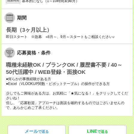
基本的になし（1～10時間未満/月）
残業時間
期間
長期（3ヶ月以上）
即日スタート ※急募 ○8月～、9月～スタートもご相談ください♪
応募資格・条件
職種未経験OK / ブランクOK / 履歴書不要 / 40～
50代活躍中 / WEB登録・面接OK
●何らかの事務経験がある方
●Excel（VLOOKUP関数・ピボットテーブル）の操作ができる方
少しでもご興味がある方は、お気軽に「★気になる！」をクリックしてくだ
さいね！
但し、「応募歓迎」アプローチは面談を確約するものではございませんの
で、あらかじめご了承ください。
メール
LINE
で送る
で送る