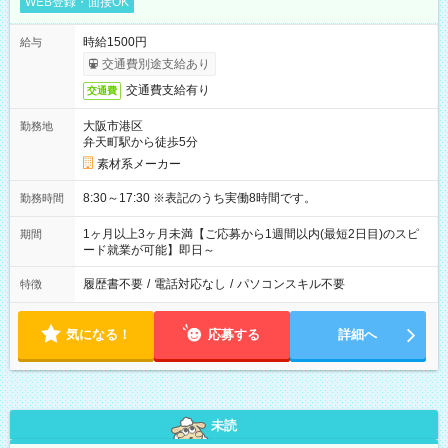
WEB登録・面接OK
時給1500円
給与
交通費別途支給あり
交通費支給有り
交通費
大阪市港区
勤務地
弁天町駅から徒歩5分
素材系メーカー
8:30～17:30 ※表記のうち実働8時間です。
勤務時間
1ヶ月以上3ヶ月未満【ご応募から1週間以内(最短2日目)のスピ
期間
ード就業が可能】即日～
履歴書不要
/
電話対応なし
/
パソコンスキル不要
特徴
気になる！
応募する
詳細へ
未読