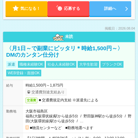
気になる！
応募する
詳細へ
掲載日：2026.08.04
未読
〈月1日～で副業にピッタリ＊時給1,500円～〉
DMのカンタン仕分け
派遣
職種未経験OK
社会人未経験OK
大学生歓迎
ブランクOK
WEB登録・面接OK
時給1,500円～1,875円
給与
交通費別途支給あり
■ 交通費規定内支給 ※派遣先による
交通費
大阪市福島区
勤務地
福島(大阪環状線)駅から徒歩5分
/
野田阪神駅から徒歩5分
/
野
田(大阪環状線)駅から徒歩5分
/
…
■物流センターなど ■勤務地選べます