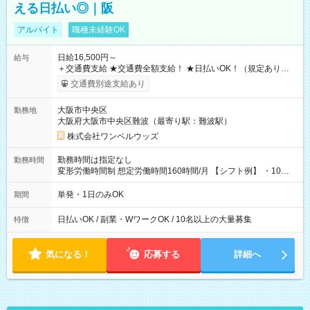
える日払い◎｜阪
アルバイト
職種未経験OK
日給16,500円～
給与
＋交通費支給 ★交通費全額支給！ ★日払いOK！（規定あり） ┗
働いたその日に現金GET♪ お仕事後はコンビニATMから 日払
交通費別途支給あり
い分を引き落とせます！ 【試用期間】試用期間なし
大阪市中央区
勤務地
大阪府大阪市中央区難波（最寄り駅：難波駅）
株式会社ワンベルウッズ
勤務時間は指定なし
勤務時間
変形労働時間制 想定労働時間160時間/月 【シフト例】 ・10：
00～20：00
単発・1日のみOK
期間
日払いOK / 副業・WワークOK / 10名以上の大量募集
特徴
気になる！
応募する
詳細へ