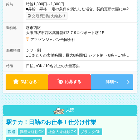
時給1,300円～1,300円
給与
■昇給・昇格 一定の条件を満たした場合、契約更新の際に年2回
まで昇給の機会があります。 ■正社員登用制度あり ※月末締/翌
交通費別途支給あり
月25日支払い ※時間外手当、別途支給 ※深夜割増賃金 (22:00～
翌5:00までは時給が25%UPします) ☆給与前払い制度有！
堺市西区
勤務地
☆Amazon直雇用で安定して働けます！ 【試用期間】試用期間
大阪府堺市西区築港新町2-7-9ロジポート堺 1F
あり 試用期間の長さ：1週間 雇用形態、給与は本採用時と同じ
です。
アマゾンジャパン合同会社
シフト制
勤務時間
1日あたりの実働時間：最大8時間/日 シフト例 ・8時～17時 ・
12時～21時
日払いOK / 10名以上の大量募集
特徴
気になる！
応募する
詳細へ
未読
駅チカ！日勤のお仕事！仕分け作業
派遣
職種未経験OK
社会人未経験OK
ブランクOK