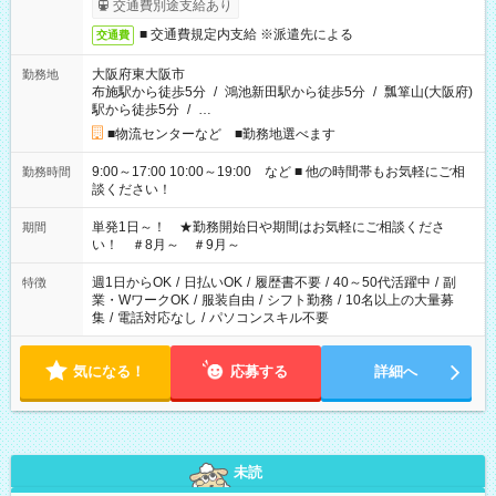
交通費別途支給あり
■ 交通費規定内支給 ※派遣先による
交通費
大阪府東大阪市
勤務地
布施駅から徒歩5分
/
鴻池新田駅から徒歩5分
/
瓢箪山(大阪府)
駅から徒歩5分
/
…
■物流センターなど ■勤務地選べます
9:00～17:00 10:00～19:00 など ■ 他の時間帯もお気軽にご相
勤務時間
談ください！
単発1日～！ ★勤務開始日や期間はお気軽にご相談くださ
期間
い！ ＃8月～ ＃9月～
週1日からOK
/
日払いOK
/
履歴書不要
/
40～50代活躍中
/
副
特徴
業・WワークOK
/
服装自由
/
シフト勤務
/
10名以上の大量募
集
/
電話対応なし
/
パソコンスキル不要
気になる！
応募する
詳細へ
未読