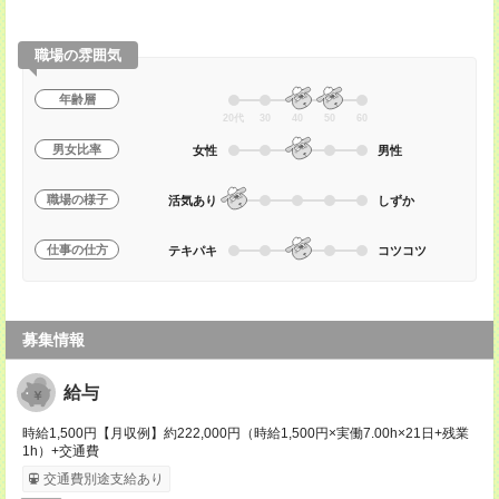
職場の雰囲気
年齢層
20代
30
40
50
60
男女比率
女性
男性
職場の様子
活気あり
しずか
仕事の仕方
テキパキ
コツコツ
募集情報
給与
時給1,500円【月収例】約222,000円（時給1,500円×実働7.00h×21日+残業
1h）+交通費
交通費別途支給あり