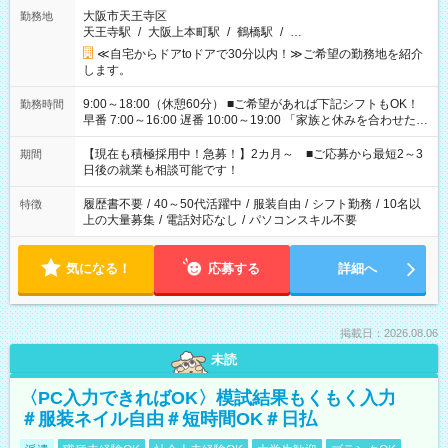
大阪市天王寺区
勤務地
天王寺駅
/
大阪上本町駅
/
鶴橋駅
/
…
≪自宅からドアtoドアで30分以内！≫ご希望の勤務地を紹介
します。
9:00～18:00（休憩60分） ■ご希望があれば下記シフトもOK！
勤務時間
早番 7:00～16:00 遅番 10:00～19:00 「家族と休みを合わせた
い」 「余裕を持って夕飯の準備がしたい」 「できれば残業はし
たくない」 など、ご希望を教えてくださいね。 ※Wワーク希望
【現在も積極採用中！急募！】2カ月～ ■ご応募から最短2～3
期間
の方へ 今ご覧のお仕事で希望する勤務時間と、もう1つのお仕事
日後の就業も相談可能です！
の勤務時間。 合計で週40時間を超える場合は応募できません。
履歴書不要
/
40～50代活躍中
/
服装自由
/
シフト勤務
/
10名以
特徴
上の大量募集
/
電話対応なし
/
パソコンスキル不要
気になる！
応募する
詳細へ
掲載日：2026.08.06
未読
〈PC入力できればOK〉模試結果もくもく入力
＃服装ネイル自由＃短時間OK＃日払