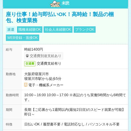
未読
座り仕事！給与即払いOK！高時給！製品の梱
包、検査業務
派遣
職種未経験OK
社会人未経験OK
ブランクOK
WEB登録・面接OK
時給1400円
給与
交通費別途支給あり
交通費支給有り
交通費
大阪府寝屋川市
勤務地
寝屋川市駅から徒歩5分
電子・機械系メーカー
10:00～16:00 10:00～17:00 ※表記のうち実働5時間から6時間で
勤務時間
す。
長期【ご応募から1週間以内(最短2日目)のスピード就業が可能】
期間
即日～
日払いOK
/
履歴書不要
/
電話対応なし
/
パソコンスキル不要
特徴