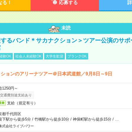
なる！
応募する
詳
未読
表するバンド＊サカナクション＞ツアー公演のサポ
館
経験OK
社会人未経験OK
大学生歓迎
ブランクOK
ションのアリーナツアー＠日本武道館／9月8日～9日
給1250円～
交通費別途支給あり
支給（規定有り）
通費
京都千代田区
段下駅から徒歩5分
/
竹橋駅から徒歩10分
/
神保町駅から徒歩15分
/
…
株式会社ライブパワー