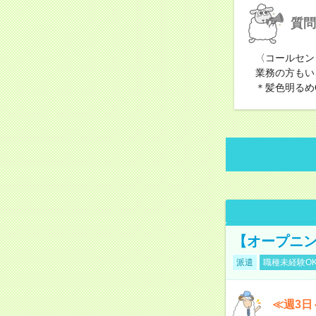
質問
〈コールセン
業務の方もい
＊髪色明るめ
【オープニン
派遣
職種未経験O
≪週3日