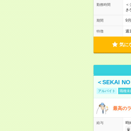
＜シ
勤務時間
き
9
期間
週
特徴
気に
＜SEKAI 
アルバイト
職種未
最高のラ
時
給与