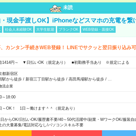
未読
・現金手渡しOK】iPhoneなどスマホの充電を繋
K
社会人未経験OK
大学生歓迎
ブランクOK
WEB登録・面接OK
、カンタン手続きWEB登録！ LINEでサクッと翌日振り込み
給1414円～ ▼日払いOK（規定あり） ■初勤務手当あり ※規定による
京都新宿区
宿駅から徒歩
/
新宿三丁目駅から徒歩
/
高田馬場駅から徒歩
/
…
物流企業
00～18:00
日～OK！ 1日～働けます＾＾（規定あり）
1日からOK
/
日払いOK
/
履歴書不要
/
40～50代活躍中
/
副業・WワークOK
/
服装自
上の大量募集
/
電話対応なし
/
パソコンスキル不要