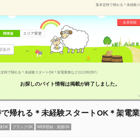
基本定時で帰れる＊未経験スタ
会員登録
エリア変更
関東版
望条件
定時で帰れる＊未経験スタートOK＊架電業務など(111392357）
お探しのバイト情報は掲載が終了しました。
時で帰れる＊未経験スタートOK＊架電
験OK
ブランクOK
WEB登録・面接OK