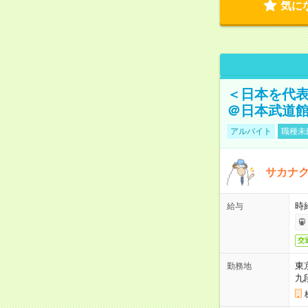
気に
＜日本を代
＠日本武道
アルバイト
職種未
サカナク
時
給与
交
東
勤務地
九