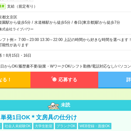
支給（規定有り）
通費
京都文京区
楽園駅から徒歩5分
/
水道橋駅から徒歩5分
/
春日(東京都)駅から徒歩7分
株式会社ライブパワー
シフト例＞ 7:00～23:00 13:30～22:00 上記の時間から好きな時間を選べま
可能性があります
募！8月15日・16日
1日からOK
/
履歴書不要
/
副業・WワークOK
/
シフト勤務
/
電話対応なし
/
パソコン
なる！
応募する
詳
未読
単発1日OK＊文房具の仕分け
K
社会人未経験OK
大学生歓迎
ブランクOK
WEB登録・面接OK