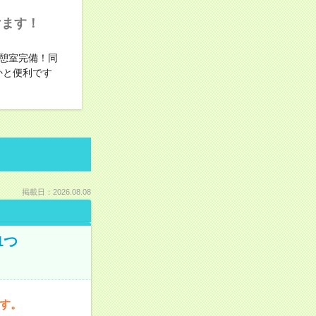
けます！
憩室完備！同
かと便利です
掲載日：2026.08.08
1つ
です。