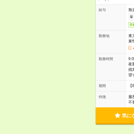
無
給与
交
東
勤務地
巣
9:
勤務時間
夜
残
望
【
期間
履
特徴
不
気に