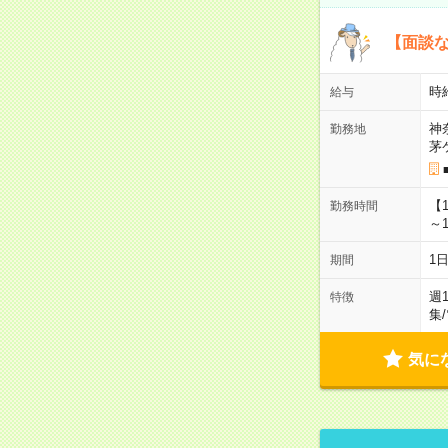
【面談な
時給
給与
神
勤務地
茅
【
勤務時間
～1
1
期間
週
特徴
集
/
気に