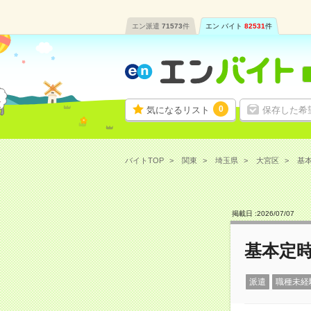
エン派遣
71573
件
エン バイト
82531
件
0
気になるリスト
保存した希
バイトTOP
関東
埼玉県
大宮区
基本
掲載日 :
2026
/
07
/
07
基本定
派遣
職種未経