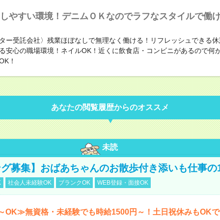
しやすい環境！デニムＯＫなのでラフなスタイルで働
ター受託会社〉残業ほぼなしで無理なく働ける！リフレッシュできる休
る安心の職場環境！ネイルOK！近くに飲食店・コンビニがあるので何
OK！
あなたの閲覧履歴からのオススメ
未読
グ募集】おばあちゃんのお散歩付き添いも仕事の
K
社会人未経験OK
ブランクOK
WEB登録・面接OK
～OK≫無資格・未経験でも時給1500円～！土日祝休みもOK