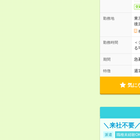
交
東
勤務地
後
＜
勤務時間
る
急
期間
週
特徴
気に
＼来社不要／
派遣
職種未経験O