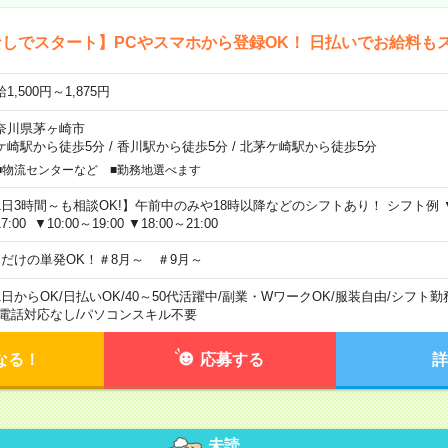
しでスタート】PCやスマホから登録OK！ 日払いでお給料も
1,500円～1,875円
奈川県茅ヶ崎市
ケ崎駅から徒歩5分
/
香川駅から徒歩5分
/
北茅ケ崎駅から徒歩5分
■物流センターなど ■勤務地選べます
1日3時間～も相談OK!】午前中のみや18時以降などのシフトあり！ シフト例 ▼9:00
7:00 ▼10:00～19:00 ▼18:00～21:00
日だけの単発OK！＃8月～ ＃9月～
1日からOK
/
日払いOK
/
40～50代活躍中
/
副業・WワークOK
/
服装自由
/
シフト勤
電話対応なし
/
パソコンスキル不要
なる！
応募する
詳
未読