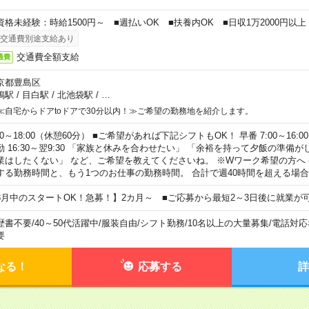
資格未経験：時給1500円～ ■週払いOK ■扶養内OK ■日収1万2000円以上
交通費別途支給あり
交通費全額支給
通費
京都豊島区
鴨駅
/
目白駅
/
北池袋駅
/
…
≪自宅からドアtoドアで30分以内！≫ご希望の勤務地を紹介します。
00～18:00（休憩60分） ■ご希望があれば下記シフトもOK！ 早番 7:00～16:00 遅
勤 16:30～翌9:30 「家族と休みを合わせたい」 「余裕を持って夕飯の準備
業はしたくない」 など、ご希望を教えてくださいね。 ※Wワーク希望の方へ
する勤務時間と、もう1つのお仕事の勤務時間。 合計で週40時間を超える場
8月中のスタートOK！急募！】2カ月～ ■ご応募から最短2～3日後に就業が
歴書不要
/
40～50代活躍中
/
服装自由
/
シフト勤務
/
10名以上の大量募集
/
電話対応
要
なる！
応募する
詳