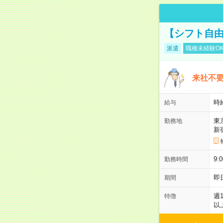
【シフト自由
派遣
職種未経験O
来社不要
時
給与
東
勤務地
新
9:
勤務時間
即
期間
週
特徴
以