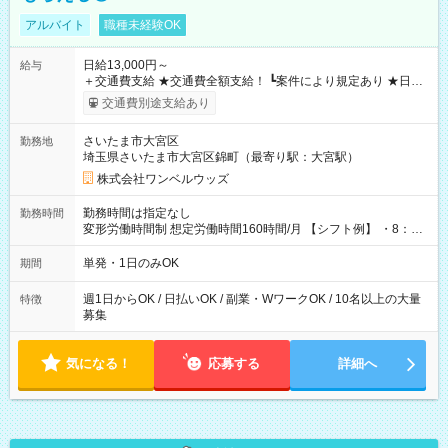
アルバイト
職種未経験OK
日給13,000円～
給与
＋交通費支給 ★交通費全額支給！ ┗案件により規定あり ★日払
いOK！（規定あり） ┗働いたその日に現金GET♪ お仕事後はコ
交通費別途支給あり
ンビニATMから 日払い分を引き落とせます！ 【試用期間】試
用期間なし
さいたま市大宮区
勤務地
埼玉県さいたま市大宮区錦町（最寄り駅：大宮駅）
株式会社ワンベルウッズ
勤務時間は指定なし
勤務時間
変形労働時間制 想定労働時間160時間/月 【シフト例】 ・8：00
～21：00
単発・1日のみOK
期間
週1日からOK / 日払いOK / 副業・WワークOK / 10名以上の大量
特徴
募集
気になる！
応募する
詳細へ