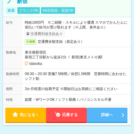
フ 新宿
派遣
ブランクOK
WEB登録・面接OK
時給1800円 ※ご経験・スキルにより優遇 スマホでかんたんに
給与
前払いで給与が受け取れます（※上限、条件あり）
交通費別途支給あり
交通費全額支給（規定あり）
交通費
東京都新宿区
勤務地
新宿三丁目駅から徒歩2分
/
新宿(東京メトロ)駅
Valextra
09:30～20:30 実働7.5時間／休憩1.5時間 営業時間に合わせた
勤務時間
シフト制
3か月程度の短期予定 ※開始日はお気軽にご相談ください
期間
副業・WワークOK
/
シフト勤務
/
パソコンスキル不要
特徴
気になる！
応募する
詳細へ