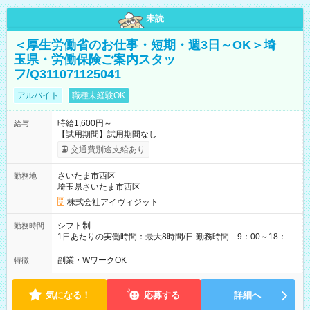
未読
＜厚生労働省のお仕事・短期・週3日～OK＞埼
玉県・労働保険ご案内スタッ
フ/Q311071125041
アルバイト
職種未経験OK
時給1,600円～
給与
【試用期間】試用期間なし
交通費別途支給あり
さいたま市西区
勤務地
埼玉県さいたま市西区
株式会社アイヴィジット
シフト制
勤務時間
1日あたりの実働時間：最大8時間/日 勤務時間 9：00～18：
00(実働8h、休憩1h) 土日祝含む週3日～OK、シフト制 ※もちろ
ん週5日勤務もOK♪ 勤務期間：2026年8月12日～9月9日※リスト
副業・WワークOK
特徴
全件完了で業務終了
気になる！
応募する
詳細へ