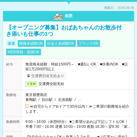
掲載日：2026.08.08
未読
【オープニング募集】おばあちゃんのお散歩付
き添いも仕事の1つ
派遣
職種未経験OK
社会人未経験OK
ブランクOK
WEB登録・面接OK
無資格未経験：時給1500円～ ■週払いOK ■扶養内OK ■日
給与
収1万2000円以上
交通費別途支給あり
交通費全額支給
交通費
東京都豊島区
勤務地
巣鴨駅
/
目白駅
/
北池袋駅
/
…
≪自宅からドアtoドアで30分以内！≫ご希望の勤務地を紹介
します。
9:00～18:00（休憩60分） ■ご希望があれば下記シフトもOK！
勤務時間
早番 7:00～16:00 遅番 10:00～19:00 夜勤 16:30～翌9:30 「家族
と休みを合わせたい」 「余裕を持って夕飯の準備がしたい」
「できれば残業はしたくない」 など、ご希望を教えてください