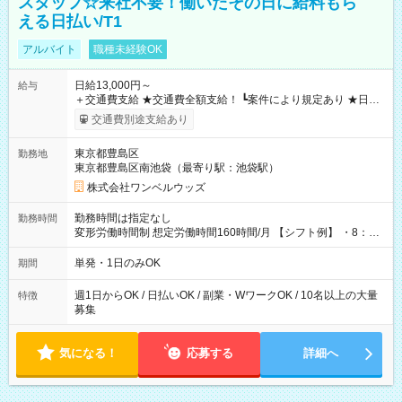
スタッフ☆来社不要！働いたその日に給料もら
える日払い/T1
アルバイト
職種未経験OK
日給13,000円～
給与
＋交通費支給 ★交通費全額支給！ ┗案件により規定あり ★日払
いOK！（規定あり） ┗働いたその日に現金GET♪ お仕事後はコ
交通費別途支給あり
ンビニATMから 日払い分を引き落とせます！ 【試用期間】試
用期間なし
東京都豊島区
勤務地
東京都豊島区南池袋（最寄り駅：池袋駅）
株式会社ワンベルウッズ
勤務時間は指定なし
勤務時間
変形労働時間制 想定労働時間160時間/月 【シフト例】 ・8：00
～21：00
単発・1日のみOK
期間
週1日からOK / 日払いOK / 副業・WワークOK / 10名以上の大量
特徴
募集
気になる！
応募する
詳細へ