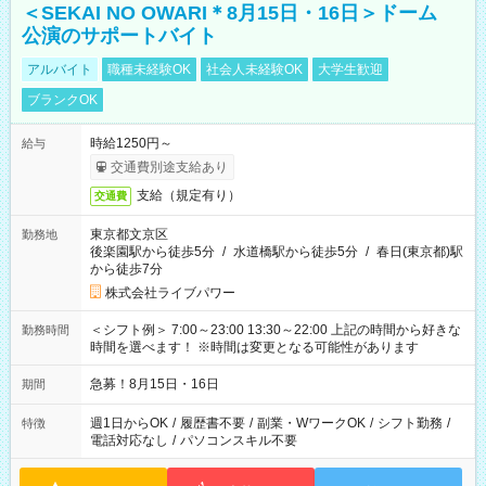
＜SEKAI NO OWARI＊8月15日・16日＞ドーム
公演のサポートバイト
アルバイト
職種未経験OK
社会人未経験OK
大学生歓迎
ブランクOK
時給1250円～
給与
交通費別途支給あり
支給（規定有り）
交通費
東京都文京区
勤務地
後楽園駅から徒歩5分
/
水道橋駅から徒歩5分
/
春日(東京都)駅
から徒歩7分
株式会社ライブパワー
＜シフト例＞ 7:00～23:00 13:30～22:00 上記の時間から好きな
勤務時間
時間を選べます！ ※時間は変更となる可能性があります
急募！8月15日・16日
期間
週1日からOK
/
履歴書不要
/
副業・WワークOK
/
シフト勤務
/
特徴
電話対応なし
/
パソコンスキル不要