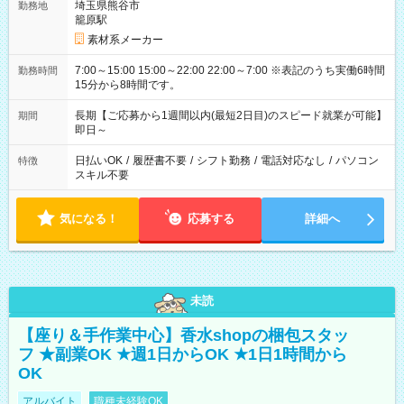
埼玉県熊谷市
勤務地
籠原駅
素材系メーカー
7:00～15:00 15:00～22:00 22:00～7:00 ※表記のうち実働6時間
勤務時間
15分から8時間です。
長期【ご応募から1週間以内(最短2日目)のスピード就業が可能】
期間
即日～
日払いOK
/
履歴書不要
/
シフト勤務
/
電話対応なし
/
パソコン
特徴
スキル不要
気になる！
応募する
詳細へ
未読
【座り＆手作業中心】香水shopの梱包スタッ
フ ★副業OK ★週1日からOK ★1日1時間から
OK
アルバイト
職種未経験OK