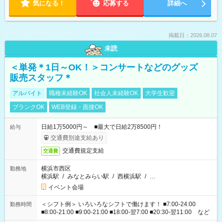
気になる！
応募する
詳細へ
掲載日：2026.08.07
未読
＜単発＊1日～OK！＞コンサートなどのグッズ
販売スタッフ＊
アルバイト
職種未経験OK
社会人未経験OK
大学生歓迎
ブランクOK
WEB登録・面接OK
日給1万5000円～ ■最大で日給2万8500円！
給与
交通費別途支給あり
交通費規定支給
交通費
横浜市西区
勤務地
横浜駅
/
みなとみらい駅
/
西横浜駅
/
…
イベント会場
＜シフト例＞ いろいろなシフトで働けます！ ■7:00-24:00
勤務時間
■8:00-21:00 ■9:00-21:00 ■18:00-翌7:00 ■20:30-翌11:00 など