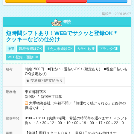
掲載日：2026.08.07
未読
短時間シフトあり！WEBでサクッと登録OK＊
クッキーなどの仕分け
派遣
職種未経験OK
社会人未経験OK
大学生歓迎
ブランクOK
WEB登録・面接OK
時給1500円 ■日払い・週払いOK！(規定あり) ■現金日払いも
給与
OK(規定あり)
交通費別途支給あり
東京都新宿区
勤務地
新宿駅
/
新宿三丁目駅
大手物流会社（年齢不問／「無理なく続けられる」と好評の
職場です！）
9:00～18:00（実動8時間） 希望の時間帯を選べます！ ＜シフト
勤務時間
例＞ ・8：30～12：00 ・10：00～19：00 ・17：00～22：00
・13：00～22：00 ・22：00～翌6：00 など
【急募】即日スタートＯＫ！ 単発1日のみから働けます。
期間