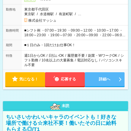
東京都千代田区
勤務地
東京駅
/
水道橋駅
/
有楽町駅
/
…
株式会社マッシュ
■シフト例 ・07:00～19:30 ・09:00～12:00 ・10:00～17:00 ・
勤務時間
18:00～23:00 ・19:00～07:00 ・20:00～09:00 ・22:00～06:00
etc ★最短で3時間で5,120円のお仕事から 15時間で2万円近く稼
げるお仕事も！ ご希望のお時間に合わせてご紹介！ ※シフトは
■１日のみ・1回だけお仕事OK！
期間
現場によって異なります。 ※勿論、休憩時間はあるのでご安心
ください！
週1日からOK
/
日払いOK
/
履歴書不要
/
副業・WワークOK
/
シ
特徴
フト勤務
/
10名以上の大量募集
/
電話対応なし
/
パソコンスキ
ル不要
気になる！
応募する
詳細へ
未読
ちいさいかわいいキャラのイベントも！好きな
場所で働ける☆来社不要！働いたその日に給料
もらえる◎/T1