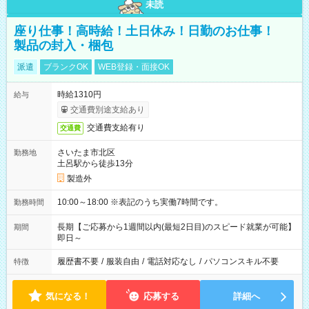
未読
座り仕事！高時給！土日休み！日勤のお仕事！
製品の封入・梱包
派遣
ブランクOK
WEB登録・面接OK
時給1310円
給与
交通費別途支給あり
交通費支給有り
交通費
さいたま市北区
勤務地
土呂駅から徒歩13分
製造外
10:00～18:00 ※表記のうち実働7時間です。
勤務時間
長期【ご応募から1週間以内(最短2日目)のスピード就業が可能】
期間
即日～
履歴書不要
/
服装自由
/
電話対応なし
/
パソコンスキル不要
特徴
気になる！
応募する
詳細へ