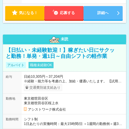
気になる！
応募する
詳細へ
未読
【日払い・未経験歓迎！】稼ぎたい日にサクッ
と勤務！単発・週1日～自由シフトの軽作業
アルバイト
職種未経験OK
日給10,305円～37,204円
給与
※経験・能力等を考慮の上、加給・優遇いたします。 【試用期
間】試用期間なし
交通費別途支給あり
東京都世田谷区
勤務地
東京都世田谷区桜上水
アシストワーク株式会社
シフト制
勤務時間
1日あたりの実働時間：最大15時間/日 ＜1週間の勤務例＞週3回
勤務 勤務：月・水・金 休み：火・木・土・日 好きな時にお仕事