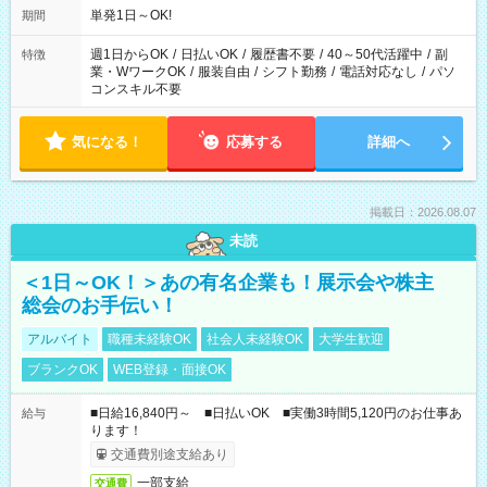
単発1日～OK!
期間
週1日からOK
/
日払いOK
/
履歴書不要
/
40～50代活躍中
/
副
特徴
業・WワークOK
/
服装自由
/
シフト勤務
/
電話対応なし
/
パソ
コンスキル不要
気になる！
応募する
詳細へ
掲載日：2026.08.07
未読
＜1日～OK！＞あの有名企業も！展示会や株主
総会のお手伝い！
アルバイト
職種未経験OK
社会人未経験OK
大学生歓迎
ブランクOK
WEB登録・面接OK
■日給16,840円～ ■日払いOK ■実働3時間5,120円のお仕事あ
給与
ります！
交通費別途支給あり
一部支給
交通費