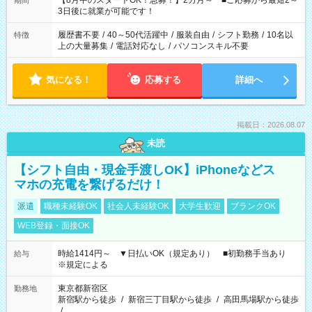
【8月中のスタートOK！急募！】2カ月～ ■ご応募から最短2～
期間
ね。 ※Wワーク希望の方へ 今ご覧のお仕事で希望する勤務時間
3日後に就業が可能です！
と、もう1つのお仕事の勤務時間。 合計で週40時間を超える場
合は応募できません。
履歴書不要
/
40～50代活躍中
/
服装自由
/
シフト勤務
/
10名以
特徴
上の大量募集
/
電話対応なし
/
パソコンスキル不要
気になる！
応募する
詳細へ
掲載日：2026.08.07
未読
【シフト自由・現金手渡しOK】iPhoneなどス
マホの充電を繋げるだけ！
派遣
職種未経験OK
社会人未経験OK
大学生歓迎
ブランクOK
WEB登録・面接OK
時給1414円～ ▼日払いOK（規定あり） ■初勤務手当あり
給与
※規定による
東京都新宿区
勤務地
新宿駅から徒歩
/
新宿三丁目駅から徒歩
/
高田馬場駅から徒歩
/
…