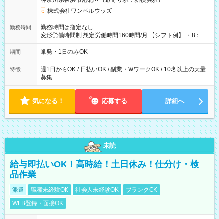
神奈川県横浜市港北区（最寄り駅：新横浜駅）
株式会社ワンベルウッズ
勤務時間は指定なし
勤務時間
変形労働時間制 想定労働時間160時間/月 【シフト例】 ・8：00
～21：00
単発・1日のみOK
期間
週1日からOK / 日払いOK / 副業・WワークOK / 10名以上の大量
特徴
募集
気になる！
応募する
詳細へ
未読
給与即払いOK！高時給！土日休み！仕分け・検
品作業
派遣
職種未経験OK
社会人未経験OK
ブランクOK
WEB登録・面接OK