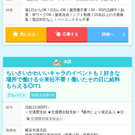
週1日からOK
/
日払いOK
/
履歴書不要
/
40～50代活躍中
/
副
特徴
業・WワークOK
/
服装自由
/
シフト勤務
/
10名以上の大量募
集
/
電話対応なし
/
パソコンスキル不要
気になる！
応募する
詳細へ
未読
ちいさいかわいいキャラのイベントも！好きな
場所で働ける☆来社不要！働いたその日に給料
もらえる◎/T1
アルバイト
職種未経験OK
日給13,000円～
給与
＋交通費支給 ★交通費全額支給！ ┗案件により規定あり ★日払
いOK！（規定あり） ┗働いたその日に現金GET♪ お仕事後はコ
交通費別途支給あり
ンビニATMから 日払い分を引き落とせます！ 【試用期間】試
用期間なし
横浜市港北区
勤務地