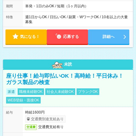
勤】20:00～翌5:00 ・【日勤のみ】【夜勤のみ】もOK♪ ・自分
の都合に合わせて稼げます◎ ・シフトの申告は電話・メールで
単発・1日のみOK / 短期（1ヶ月以内）
期間
OK♪ ┗お仕事したい日を電話かメールで連絡！ ★週5勤務や、プ
ライベートの予定に 合わせて好きな時など、自由に働けます
週1日からOK / 日払いOK / 副業・WワークOK / 10名以上の大量
特徴
募集
気になる！
応募する
詳細へ
未読
座り仕事！給与即払いOK！高時給！平日休み！
ガラス製品の検査
派遣
職種未経験OK
社会人未経験OK
ブランクOK
WEB登録・面接OK
時給1600円
給与
交通費別途支給あり
交通費支給有り
交通費