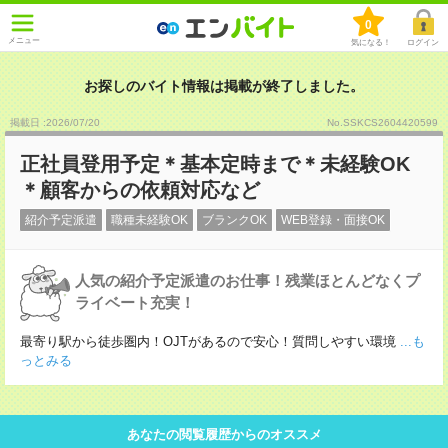
0
メニュー
気になる！
ログイン
お探しのバイト情報は掲載が終了しました。
掲載日 :2026
/
07
/
20
No.SSKCS2604420599
正社員登用予定＊基本定時まで＊未経験OK
＊顧客からの依頼対応など
紹介予定派遣
職種未経験OK
ブランクOK
WEB登録・面接OK
人気の紹介予定派遣のお仕事！残業ほとんどなくプ
ライベート充実！
最寄り駅から徒歩圏内！OJTがあるので安心！質問しやすい環境
...も
っとみる
あなたの閲覧履歴からのオススメ