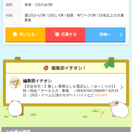
可能です！ ※1日あたりの最大実働時間は日勤、夜勤共に勤務し
単発・1日のみOK
期間
た時間になります。
週1日からOK / 日払いOK / 副業・WワークOK / 10名以上の大量
特徴
募集
気になる！
応募する
詳細へ
編集部イチオシ
【完全在宅！】難しい業務なし＆電話なし！ゆっくりの11
時～時短＊データ入力・事務、＜SEKAI NO OWARI＊8月15
日・16日＞ドーム公演のサポートバイトなど
(8/7UP!)