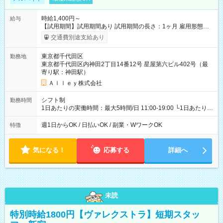
時給1,400円～
給与
【試用期間】試用期間あり 試用期間の長さ：1ヶ月 雇用形態、
給与は本採用時と同じです。
交通費別途支給あり
東京都千代田区
勤務地
東京都千代田区内神田2丁目14番12号 星屋第六ビル402号（最
寄り駅：神田駅）
Ａｌｌｅｙ株式会社
シフト制
勤務時間
1日あたりの実働時間：最大5時間/日 11:00-19:00 └1日あたりの
実働時間：1-5時間 └上記の時間帯内であれば、いつでも勤務可
能！ └平日・土曜日の中で、お好きな曜日でご勤務いただけま
週1日からOK / 日払いOK / 副業・WワークOK
特徴
す！ 【シフト例】 ・11:00～14:00 ・16:30～19:00 ・13:00～
18:00 などのように、自由な働き方が可能なお仕事です！
気になる！
応募する
詳細へ
未読
特別時給1800円【ヴァレクストラ】短期スタッ