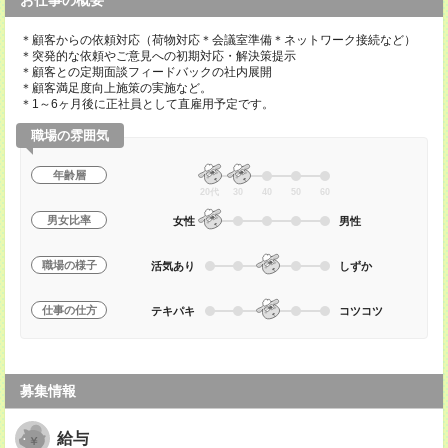
お仕事の概要
＊顧客からの依頼対応（荷物対応＊会議室準備＊ネットワーク接続など）
＊突発的な依頼やご意見への初期対応・解決策提示
＊顧客との定期面談フィードバックの社内展開
＊顧客満足度向上施策の実施など。
＊1～6ヶ月後に正社員として直雇用予定です。
職場の雰囲気
年齢層
20代
30
40
50
60
男女比率
女性
男性
職場の様子
活気あり
しずか
仕事の仕方
テキパキ
コツコツ
募集情報
給与