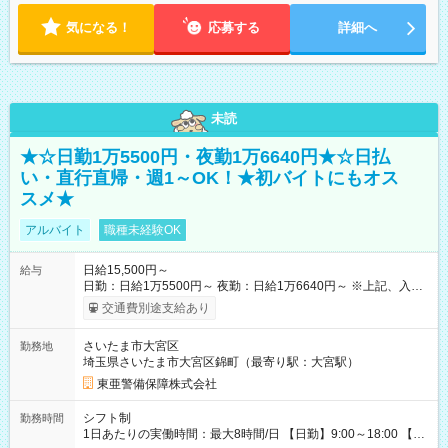
気になる！
応募する
詳細へ
未読
★☆日勤1万5500円・夜勤1万6640円★☆日払
い・直行直帰・週1～OK！★初バイトにもオス
スメ★
アルバイト
職種未経験OK
日給15,500円～
給与
日勤：日給1万5500円～ 夜勤：日給1万6640円～ ※上記、入社
祝手当4000円含む(25勤務まで) ┗新任研修の終了から100日以内
交通費別途支給あり
┗規定あり ／ 経験や年齢を問わず、 頑張った方全員に支給され
ます！ ＼ ■日給保証あり！ お仕事が早く終わっても、 その日の
さいたま市大宮区
勤務地
日給は全額支給！ ■月22日以上勤務すると… 日給1000円UP！ ■
埼玉県さいたま市大宮区錦町（最寄り駅：大宮駅）
日払い・週払い・前払いOK！ 給与即時払いサービス『クリア
(CRIA)』で 最短当日にコンビニATMから 現金で給与を受け取れ
東亜警備保障株式会社
ます♪ ※稼働分・規定あり ■法定研修(7h×3日間)中も 手当をしっ
かり【3万円】支給！ ┗研修手当の一部(9，000円)は手渡しで支
シフト制
勤務時間
給 ┗昼食代も別途支給(500円×3日間） ┗研修期間中も交通費全
1日あたりの実働時間：最大8時間/日 【日勤】9:00～18:00 【夜
額支給 【試用期間】試用期間なし