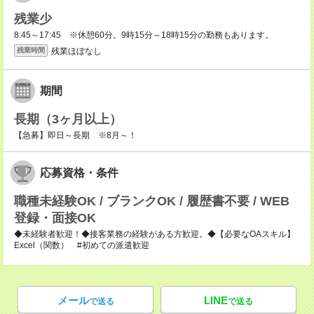
残業少
8:45～17:45 ※休憩60分。9時15分～18時15分の勤務もあります。
残業ほぼなし
残業時間
期間
長期（3ヶ月以上）
【急募】即日～長期 ※8月～！
応募資格・条件
職種未経験OK / ブランクOK / 履歴書不要 / WEB
登録・面接OK
◆未経験者歓迎！◆接客業務の経験がある方歓迎。◆【必要なOAスキル】
Excel（関数） #初めての派遣歓迎
メール
LINE
で送る
で送る