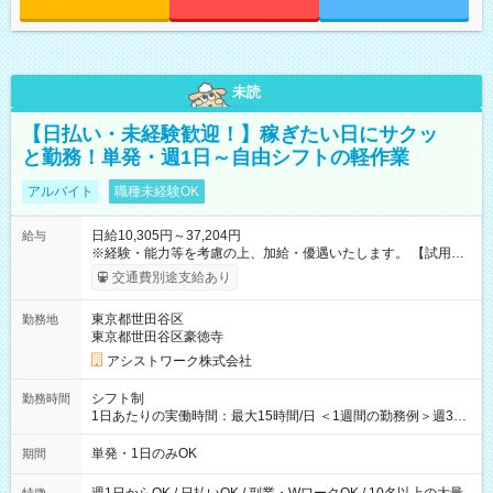
未読
【日払い・未経験歓迎！】稼ぎたい日にサクッ
と勤務！単発・週1日～自由シフトの軽作業
アルバイト
職種未経験OK
日給10,305円～37,204円
給与
※経験・能力等を考慮の上、加給・優遇いたします。 【試用期
間】試用期間なし
交通費別途支給あり
東京都世田谷区
勤務地
東京都世田谷区豪徳寺
アシストワーク株式会社
シフト制
勤務時間
1日あたりの実働時間：最大15時間/日 ＜1週間の勤務例＞週3回
勤務 勤務：月・水・金 休み：火・木・土・日 好きな時にお仕事
可能です！ ※1日あたりの最大実働時間は日勤、夜勤共に勤務し
単発・1日のみOK
期間
た時間になります。