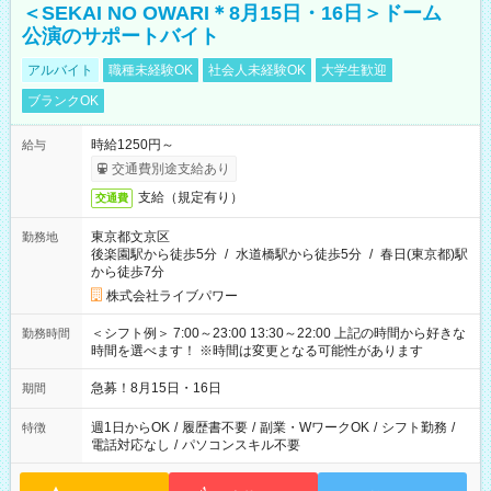
＜SEKAI NO OWARI＊8月15日・16日＞ドーム
公演のサポートバイト
アルバイト
職種未経験OK
社会人未経験OK
大学生歓迎
ブランクOK
時給1250円～
給与
交通費別途支給あり
支給（規定有り）
交通費
東京都文京区
勤務地
後楽園駅から徒歩5分
/
水道橋駅から徒歩5分
/
春日(東京都)駅
から徒歩7分
株式会社ライブパワー
＜シフト例＞ 7:00～23:00 13:30～22:00 上記の時間から好きな
勤務時間
時間を選べます！ ※時間は変更となる可能性があります
急募！8月15日・16日
期間
週1日からOK
/
履歴書不要
/
副業・WワークOK
/
シフト勤務
/
特徴
電話対応なし
/
パソコンスキル不要