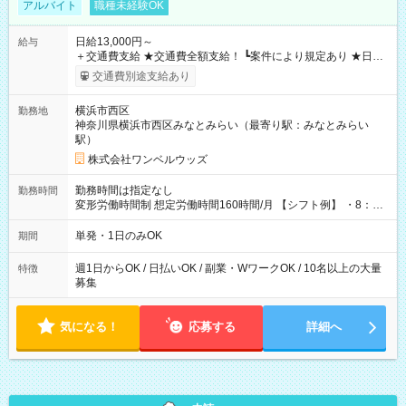
アルバイト
職種未経験OK
日給13,000円～
給与
＋交通費支給 ★交通費全額支給！ ┗案件により規定あり ★日払
いOK！（規定あり） ┗働いたその日に現金GET♪ お仕事後はコ
交通費別途支給あり
ンビニATMから 日払い分を引き落とせます！ 【試用期間】試
用期間なし
横浜市西区
勤務地
神奈川県横浜市西区みなとみらい（最寄り駅：みなとみらい
駅）
株式会社ワンベルウッズ
勤務時間は指定なし
勤務時間
変形労働時間制 想定労働時間160時間/月 【シフト例】 ・8：00
～21：00
単発・1日のみOK
期間
週1日からOK / 日払いOK / 副業・WワークOK / 10名以上の大量
特徴
募集
気になる！
応募する
詳細へ