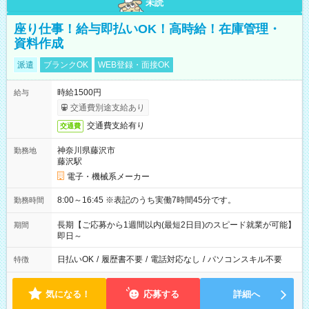
未読
座り仕事！給与即払いOK！高時給！在庫管理・
資料作成
派遣
ブランクOK
WEB登録・面接OK
時給1500円
給与
交通費別途支給あり
交通費支給有り
交通費
神奈川県藤沢市
勤務地
藤沢駅
電子・機械系メーカー
8:00～16:45 ※表記のうち実働7時間45分です。
勤務時間
長期【ご応募から1週間以内(最短2日目)のスピード就業が可能】
期間
即日～
日払いOK
/
履歴書不要
/
電話対応なし
/
パソコンスキル不要
特徴
気になる！
応募する
詳細へ