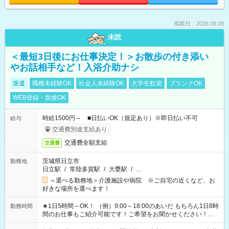
掲載日：2026.08.08
未読
＜最短3日後にお仕事決定！＞お散歩の付き添い
やお話相手など！入浴介助ナシ
派遣
職種未経験OK
社会人未経験OK
大学生歓迎
ブランクOK
WEB登録・面接OK
時給1500円～ ■日払いOK（規定あり）※即日払い不可
給与
交通費別途支給あり
交通費全額支給
交通費
茨城県日立市
勤務地
日立駅
/
常陸多賀駅
/
大甕駅
/
…
＜選べる勤務地＞介護施設や病院 ※ご自宅の近くなど、お
好きな場所を選べます！
★1日5時間～OK！ （例）9:00～18:00のあいだ もちろん1日8時
勤務時間
間のお仕事もご紹介可能です！ご希望をお聞かせください！★
家庭の都合でお休みが必要な場合も遠慮なくご相談ください。