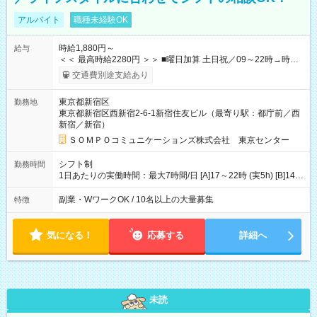
アルバイト
職種未経験OK
時給1,880円～
給与
＜＜ 最高時給2280円 ＞＞ ■曜日加算 土日祝／09～22時→時給
＋400円 ■時間加算 月曜／09～12時→時給＋200円 月曜／17～
交通費別途支給あり
22時→時給＋200円 金曜／17～22時→時給＋400円 ■導入研
修・OJT研修時： 時給1780円（各加算給無）
東京都新宿区
勤務地
━━━━━━━━━━━━━━━ ■月収例 ◎ロングシフト（週3日×実7h） [1]
東京都新宿区西新宿2-6-1新宿住友ビル（最寄り駅：都庁前／西
金曜日収：15160円×4日＝60640円 [2]土曜日収：15960円×5日
新宿／新宿）
＝79800円 [3]日曜日収：15960円×5日＝79800円 [1]＋[2]＋[3]＝
月収22万240円 ◎ショートシフト（週3日×実5h） [1]月曜日収：
ＳＯＭＰＯコミュニケーションズ株式会社 東京センター
10400円×4日＝41600円 [2]金曜日収：11400円×4日＝45600円
[3]土曜日収：11400円×5日＝57000円 [1]＋[2]＋[3]＝月収14万
シフト制
勤務時間
4200円 【試用期間】試用期間あり 試用期間の長さ：3ヶ月 ※ 雇
1日あたりの実働時間：最大7時間/日 [A]17～22時 (実5h) [B]14～
用形態と給与に、本採用時と異なる部分があります。 雇用形
22時 (実7h/休1h） ★週3～5日※土or日必須 ◎休日：平日メイン
態：本採用時と同じです。 給与：時給 1,780円以上 ※各加算給
※[B]OJT終了後要相談 ◎下記選択制 （1）曜日固定 週3～・土or
副業・WワークOK / 10名以上の大量募集
特徴
無
日必須 （2）月間シフト※規定 1ヶ月毎のシフト制 ※デビュー後
選択可 ▶ご確認 祝日/GW/年末年始等も シフト通りの出勤が必要
です
気になる！
応募する
詳細へ
未読