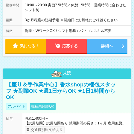
10:00～20:00 実働7.5時間／休憩1.5時間 営業時間に合わせた
勤務時間
シフト制
3か月程度の短期予定 ※開始日はお気軽にご相談ください
期間
副業・WワークOK
/
シフト勤務
/
パソコンスキル不要
特徴
気になる！
応募する
詳細へ
未読
【座り＆手作業中心】香水shopの梱包スタッ
フ ★副業OK ★週1日からOK ★1日1時間から
OK
アルバイト
職種未経験OK
時給1,400円～
給与
【試用期間】試用期間あり 試用期間の長さ：1ヶ月 雇用形態、
給与は本採用時と同じです。
交通費別途支給あり