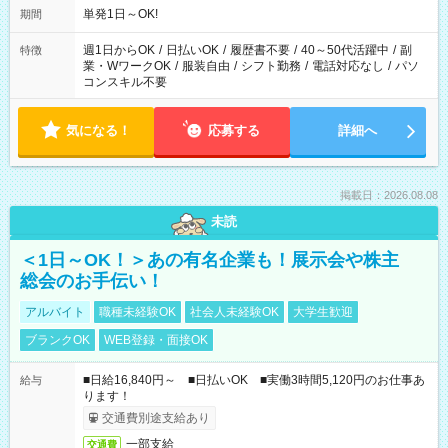
単発1日～OK!
期間
週1日からOK
/
日払いOK
/
履歴書不要
/
40～50代活躍中
/
副
特徴
業・WワークOK
/
服装自由
/
シフト勤務
/
電話対応なし
/
パソ
コンスキル不要
気になる！
応募する
詳細へ
掲載日：2026.08.08
未読
＜1日～OK！＞あの有名企業も！展示会や株主
総会のお手伝い！
アルバイト
職種未経験OK
社会人未経験OK
大学生歓迎
ブランクOK
WEB登録・面接OK
■日給16,840円～ ■日払いOK ■実働3時間5,120円のお仕事あ
給与
ります！
交通費別途支給あり
一部支給
交通費