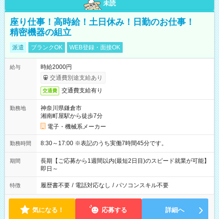
未読
座り仕事！高時給！土日休み！日勤のお仕事！
精密機器の組立
派遣
ブランクOK
WEB登録・面接OK
時給2000円
給与
交通費別途支給あり
交通費支給有り
交通費
神奈川県鎌倉市
勤務地
湘南町屋駅から徒歩7分
電子・機械系メーカー
8:30～17:00 ※表記のうち実働7時間45分です。
勤務時間
長期【ご応募から1週間以内(最短2日目)のスピード就業が可能】
期間
即日～
履歴書不要
/
電話対応なし
/
パソコンスキル不要
特徴
気になる！
応募する
詳細へ