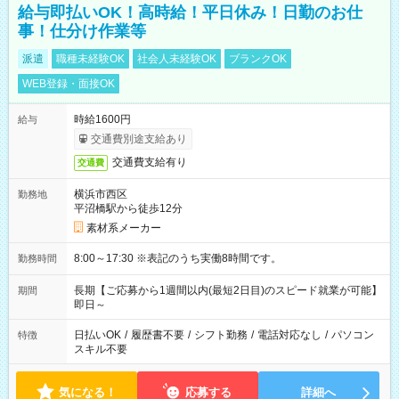
給与即払いOK！高時給！平日休み！日勤のお仕
事！仕分け作業等
派遣
職種未経験OK
社会人未経験OK
ブランクOK
WEB登録・面接OK
時給1600円
給与
交通費別途支給あり
交通費支給有り
交通費
横浜市西区
勤務地
平沼橋駅から徒歩12分
素材系メーカー
8:00～17:30 ※表記のうち実働8時間です。
勤務時間
長期【ご応募から1週間以内(最短2日目)のスピード就業が可能】
期間
即日～
日払いOK
/
履歴書不要
/
シフト勤務
/
電話対応なし
/
パソコン
特徴
スキル不要
気になる！
応募する
詳細へ