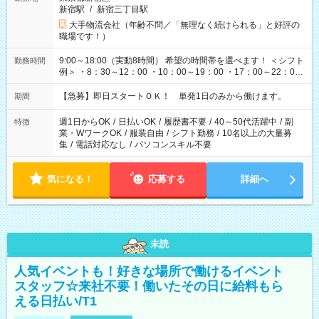
新宿駅
/
新宿三丁目駅
大手物流会社（年齢不問／「無理なく続けられる」と好評の
職場です！）
9:00～18:00（実動8時間） 希望の時間帯を選べます！ ＜シフト
勤務時間
例＞ ・8：30～12：00 ・10：00～19：00 ・17：00～22：00
・13：00～22：00 ・22：00～翌6：00 など
【急募】即日スタートＯＫ！ 単発1日のみから働けます。
期間
週1日からOK
/
日払いOK
/
履歴書不要
/
40～50代活躍中
/
副
特徴
業・WワークOK
/
服装自由
/
シフト勤務
/
10名以上の大量募
集
/
電話対応なし
/
パソコンスキル不要
気になる！
応募する
詳細へ
未読
人気イベントも！好きな場所で働けるイベント
スタッフ☆来社不要！働いたその日に給料もら
える日払い/T1