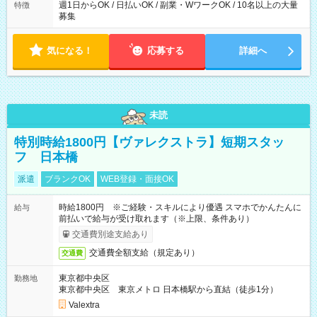
週1日からOK / 日払いOK / 副業・WワークOK / 10名以上の大量
特徴
募集
気になる！
応募する
詳細へ
未読
特別時給1800円【ヴァレクストラ】短期スタッ
フ 日本橋
派遣
ブランクOK
WEB登録・面接OK
時給1800円 ※ご経験・スキルにより優遇 スマホでかんたんに
給与
前払いで給与が受け取れます（※上限、条件あり）
交通費別途支給あり
交通費全額支給（規定あり）
交通費
東京都中央区
勤務地
東京都中央区 東京メトロ 日本橋駅から直結（徒歩1分）
Valextra