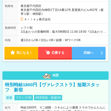
東京都千代田区
勤務地
東京都千代田区内神田2丁目14番12号 星屋第六ビル402号（最
寄り駅：神田駅）
Ａｌｌｅｙ株式会社
シフト制
勤務時間
1日あたりの実働時間：最大5時間/日 11:00-19:00 └1日あたりの
実働時間：1-5時間 └上記の時間帯内であれば、いつでも勤務可
能！ └平日・土曜日の中で、お好きな曜日でご勤務いただけま
週1日からOK / 日払いOK / 副業・WワークOK
特徴
す！ 【シフト例】 ・11:00～14:00 ・16:30～19:00 ・13:00～
18:00 などのように、自由な働き方が可能なお仕事です！
気になる！
応募する
詳細へ
未読
特別時給1800円【ヴァレクストラ】短期スタッ
フ 新宿
派遣
ブランクOK
WEB登録・面接OK
時給1800円 ※ご経験・スキルにより優遇 スマホでかんたんに
給与