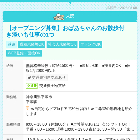
掲載日：2026.08.08
未読
【オープニング募集】おばあちゃんのお散歩付
き添いも仕事の1つ
派遣
職種未経験OK
社会人未経験OK
ブランクOK
WEB登録・面接OK
無資格未経験：時給1500円～ ■週払いOK ■扶養内OK ■日
給与
収1万2000円以上
交通費別途支給あり
交通費全額支給
交通費
神奈川県平塚市
勤務地
平塚駅
≪自宅からドアtoドアで30分以内！≫ご希望の勤務地を紹介
します。
9:00～18:00（休憩60分） ■ご希望があれば下記シフトもOK！
勤務時間
早番 7:00～16:00 遅番 10:00～19:00 夜勤 16:30～翌9:30 「家族
と休みを合わせたい」 「余裕を持って夕飯の準備がしたい」
「できれば残業はしたくない」 など、ご希望を教えてください