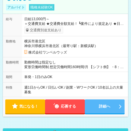
アルバイト
職種未経験OK
日給13,000円～
給与
＋交通費支給 ★交通費全額支給！ ┗案件により規定あり ★日払
いOK！（規定あり） ┗働いたその日に現金GET♪ お仕事後はコ
交通費別途支給あり
ンビニATMから 日払い分を引き落とせます！ 【試用期間】試
用期間なし
横浜市港北区
勤務地
神奈川県横浜市港北区（最寄り駅：新横浜駅）
株式会社ワンベルウッズ
勤務時間は指定なし
勤務時間
変形労働時間制 想定労働時間160時間/月 【シフト例】 ・8：00
～21：00
単発・1日のみOK
期間
週1日からOK / 日払いOK / 副業・WワークOK / 10名以上の大量
特徴
募集
気になる！
応募する
詳細へ