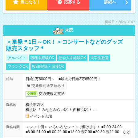
気になる！
応募する
詳細へ
掲載日：2026.08.07
未読
＜単発＊1日～OK！＞コンサートなどのグッズ
販売スタッフ＊
アルバイト
職種未経験OK
社会人未経験OK
大学生歓迎
ブランクOK
WEB登録・面接OK
日給1万5000円～ ■最大で日給2万8500円！
給与
交通費別途支給あり
交通費規定支給
交通費
横浜市西区
勤務地
横浜駅
/
みなとみらい駅
/
西横浜駅
/
…
イベント会場
＜シフト例＞ いろいろなシフトで働けます！ ■7:00-24:00
勤務時間
■8:00-21:00 ■9:00-21:00 ■18:00-翌7:00 ■20:30-翌11:00 など