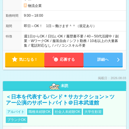
物流企業
9:00～18:00
勤務時間
即日～OK！ 1日～働けます＾＾（規定あり）
期間
週1日からOK
/
日払いOK
/
履歴書不要
/
40～50代活躍中
/
副
特徴
業・WワークOK
/
服装自由
/
シフト勤務
/
10名以上の大量募
集
/
電話対応なし
/
パソコンスキル不要
気になる！
応募する
詳細へ
掲載日：2026.08.03
未読
＜日本を代表するバンド＊サカナクション＞ツ
アー公演のサポートバイト＠日本武道館
アルバイト
職種未経験OK
社会人未経験OK
大学生歓迎
ブランクOK