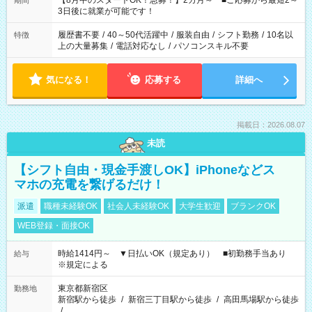
【8月中のスタートOK！急募！】2カ月～ ■ご応募から最短2～
期間
ね。 ※Wワーク希望の方へ 今ご覧のお仕事で希望する勤務時間
3日後に就業が可能です！
と、もう1つのお仕事の勤務時間。 合計で週40時間を超える場
合は応募できません。
履歴書不要
/
40～50代活躍中
/
服装自由
/
シフト勤務
/
10名以
特徴
上の大量募集
/
電話対応なし
/
パソコンスキル不要
気になる！
応募する
詳細へ
掲載日：2026.08.07
未読
【シフト自由・現金手渡しOK】iPhoneなどス
マホの充電を繋げるだけ！
派遣
職種未経験OK
社会人未経験OK
大学生歓迎
ブランクOK
WEB登録・面接OK
時給1414円～ ▼日払いOK（規定あり） ■初勤務手当あり
給与
※規定による
東京都新宿区
勤務地
新宿駅から徒歩
/
新宿三丁目駅から徒歩
/
高田馬場駅から徒歩
/
…