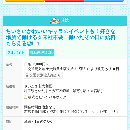
未読
ちいさいかわいいキャラのイベントも！好きな
場所で働ける☆来社不要！働いたその日に給料
もらえる◎/T1
アルバイト
職種未経験OK
日給13,000円～
給与
＋交通費支給 ★交通費全額支給！ ┗案件により規定あり ★日払
いOK！（規定あり） ┗働いたその日に現金GET♪ お仕事後はコ
交通費別途支給あり
ンビニATMから 日払い分を引き落とせます！ 【試用期間】試
用期間なし
さいたま市大宮区
勤務地
埼玉県さいたま市大宮区錦町（最寄り駅：大宮駅）
株式会社ワンベルウッズ
勤務時間は指定なし
勤務時間
変形労働時間制 想定労働時間160時間/月 【シフト例】 ・8：00
～21：00
単発・1日のみOK
期間