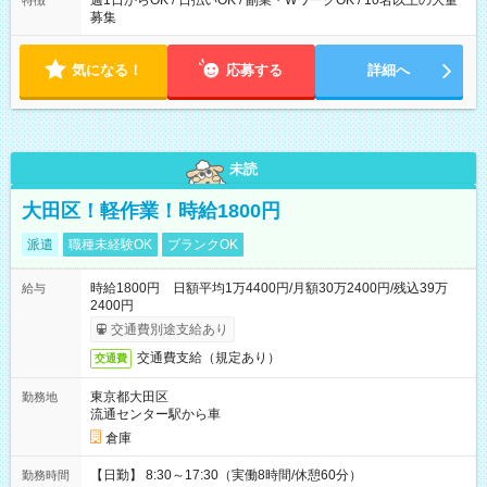
週1日からOK / 日払いOK / 副業・WワークOK / 10名以上の大量
特徴
募集
気になる！
応募する
詳細へ
未読
大田区！軽作業！時給1800円
派遣
職種未経験OK
ブランクOK
時給1800円 日額平均1万4400円/月額30万2400円/残込39万
給与
2400円
交通費別途支給あり
交通費支給（規定あり）
交通費
東京都大田区
勤務地
流通センター駅から車
倉庫
【日勤】 8:30～17:30（実働8時間/休憩60分）
勤務時間