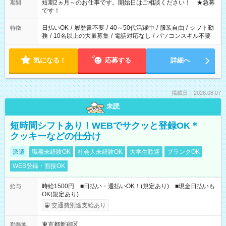
※週最低15時間以上の勤務が必要です
短期2ヵ月～のお仕事です。開始日はご相談ください！ ★急募
期間
です！
日払いOK
/
履歴書不要
/
40～50代活躍中
/
服装自由
/
シフト勤
特徴
務
/
10名以上の大量募集
/
電話対応なし
/
パソコンスキル不要
気になる！
応募する
詳細へ
掲載日：2026.08.07
未読
短時間シフトあり！WEBでサクッと登録OK＊
クッキーなどの仕分け
派遣
職種未経験OK
社会人未経験OK
大学生歓迎
ブランクOK
WEB登録・面接OK
時給1500円 ■日払い・週払いOK！(規定あり) ■現金日払いも
給与
OK(規定あり)
交通費別途支給あり
東京都新宿区
勤務地