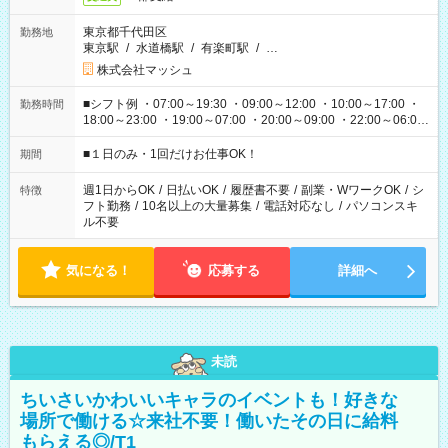
東京都千代田区
勤務地
東京駅
/
水道橋駅
/
有楽町駅
/
…
株式会社マッシュ
■シフト例 ・07:00～19:30 ・09:00～12:00 ・10:00～17:00 ・
勤務時間
18:00～23:00 ・19:00～07:00 ・20:00～09:00 ・22:00～06:00
etc ★最短で3時間で5,120円のお仕事から 15時間で2万円近く稼
げるお仕事も！ ご希望のお時間に合わせてご紹介！ ※シフトは
■１日のみ・1回だけお仕事OK！
期間
現場によって異なります。 ※勿論、休憩時間はあるのでご安心
ください！
週1日からOK
/
日払いOK
/
履歴書不要
/
副業・WワークOK
/
シ
特徴
フト勤務
/
10名以上の大量募集
/
電話対応なし
/
パソコンスキ
ル不要
気になる！
応募する
詳細へ
未読
ちいさいかわいいキャラのイベントも！好きな
場所で働ける☆来社不要！働いたその日に給料
もらえる◎/T1