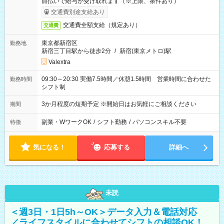
前払いで給与が受け取れます（※上限、条件あり）
交通費別途支給あり
交通費全額支給（規定あり）
交通費
東京都新宿区
勤務地
新宿三丁目駅から徒歩2分
/
新宿(東京メトロ)駅
Valextra
09:30～20:30 実働7.5時間／休憩1.5時間 営業時間に合わせた
勤務時間
シフト制
3か月程度の短期予定 ※開始日はお気軽にご相談ください
期間
副業・WワークOK
/
シフト勤務
/
パソコンスキル不要
特徴
気になる！
応募する
詳細へ
未読
＜週3日・1日5h～OK＞データ入力＆電話対応
／ライフスタイルに合わせてシフトの相談OK！