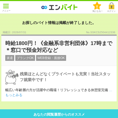
0
メニュー
気になる！
ログイン
お探しのバイト情報は掲載が終了しました。
掲載日 :2026
/
07
/
31
No.SSKCS2504412336
時給1800円！《金融系非営利団体》17時まで
＊窓口で預金対応など
派遣
ブランクOK
WEB登録・面接OK
残業ほとんどなくプライベートも充実！当社スタッ
フ就業中です！
幅広い年齢層の方が活躍中の職場！リフレッシュできる休憩室完備
...
もっとみる
あなたの閲覧履歴からのオススメ