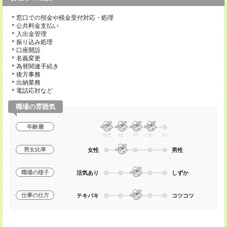
＊窓口での預金や税金受付対応・処理
＊公共料金支払い
＊入出金管理
＊振り込み処理
＊口座開設
＊名義変更
＊為替関連手続き
＊後方事務
＊出納業務
＊電話応対など
職場の雰囲気
年齢層
20代
30
40
50
60
男女比率
女性
男性
職場の様子
活気あり
しずか
仕事の仕方
テキパキ
コツコツ